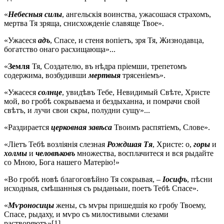
«
Небесныя силы
, ангельскія воинства, ужасошася страхомъ,
мертва Тя зряща, снисхожденіе славяще Твое».
«Ужасеся
адъ
, Спасе, и стеня вопіетъ, зря Тя, Жизнодавца,
богатство онаго расхищающа»...
«
Земля
Тя, Создателю, въ нѣдра пріемши, трепетомъ
содержима, возбудивши
мертвыя
трясеніемъ».
«Ужасеся
солнце
, увидѣвъ Тебе, Невидимый Свѣте, Христе
мой, во гробѣ сокрываема и бездыханна, и помрачи свой
свѣтъ, и лучи свои скры, полудни сущу»...
«Раздирается
церковная завѣса
Твоимъ распятіемъ, Слове».
«Ліетъ Тебѣ возліянія слезная
Рождшая Тя
, Христе: о,
горы
и
холмы
и
человѣковъ
множества, восплачитеся и вся рыдайте
со Мною, Бога нашего Матерію!»
«Во гробѣ новѣ благоговѣйно Тя сокрывая, –
Іосифъ
, пѣсни
исходныя, смѣшанныя съ рыданьыи, поетъ Тебѣ Спасе».
«
Мѵроносицы
жены, съ мѵры пришедшія ко гробу Твоему,
Спасе, рыдаху, и мѵро съ милостивыми слезами
растворяютъ»[1].