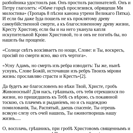
разбойника удостоилъ рая. Онъ простилъ распинателей. Онъ и
Петру глаголетъ: «Обаче горцѣ прослезився, обрящеши Мя
милостива» (Тропарь 8 пѣсни канона утрени Великаго Пятка).
И если бы даже Іуда пошелъ не къ проклятому древу
самоубійственной смерти, а къ благословенному древу жизни,
Кресту Христову, если бы и на него уканула капля
искупительной Крови Христовой, то и онъ не погибъ бы, но
нашелъ бы прощеніе.
«Солнце свѣтъ возсіяваетъ по нощи, Слове: и Ты, воскресъ,
просіяй по смерти ясно, яко отъ чертога».
«Усну Адамъ, но смерть изъ ребра изводитъ: Ты же, нынѣ
уснувъ, Слове Божій, источавши изъ ребръ Твоихъ мірови
жизнь: прославляю страсти и Крестъ»[2].
Да будетъ же благословенъ во вѣки Твой, Христе, гробъ
Живоносный! Для насъ, грѣшныхъ, отъ тебя отрекшихся по
жизни, но пришедшихъ къ Тебѣ съ вѣрою, съ покаянной
тоскою, съ плачемъ и рыданіемъ, но и съ надеждою
помилованія, Ты, Распятый, даешь спасеніе, Ты отрешь
всякую слезу отъ очей нашихъ, Ты оживотворишь нашу
жизнь.....
О, восплачь, грѣшникъ, при гробѣ Христовомъ священнымъ и