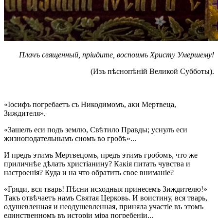
Плачъ священный, пріидите, воспоимъ Христу Умершему!
(Изъ пѣснопѣній Великой Субботы).
«Іосифъ погребаетъ съ Никодимомъ, аки Мертвеца,
Зиждителя».
«Зашелъ еси подъ землю, Свѣтило Правды; уснулъ еси
жизноподательнымъ сномъ во гробѣ»...
И предъ этимъ Мертвецомъ, предъ этимъ гробомъ, что же
приличнѣе дѣлать христіанину? Какія питать чувства и
настроенія? Куда и на что обратить свое вниманіе?
«Гряди, вся тварь! Пѣсни исходныя принесемъ Зиждителю!»
Такъ отвѣчаетъ намъ Святая Церковь. И воистину, вся тварь,
одушевленная и неодушевленная, приняла участіе въ этомъ
единственномъ въ исторіи міра погребеніи...