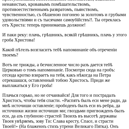
ненавистью, кровавымъ помѣшательствомъ,
противоестественнымъ развратомъ, пьянствомъ,
чувственностью, съ бѣшеною погонею за золотомъ и грубыми
удовольствіями и съ тысячами самоубійствъ!!. Ты отреклась
отъ Христа: теперь принимаешь должное!
И паки реку: плачь, грѣшникъ, всякій грѣшникъ, плачь у этого
гроба Христова!
Какой пѣтелъ возгласитъ тебѣ напоминаніе объ отреченіи
твоемъ?
Вотъ не трижды, а безчисленное число разъ дается тебѣ
Церковью о томъ напоминаніе. Посмотри сюда на гробъ:
отсюда кротко взираетъ на тебя, какъ нѣкогда на Петра
отрекшашся, оставленный тобою Христосъ. Приди же
выплакаться у Его гроба!
Плачься горько, но не отчаивайся! Для того и пострадалъ
Христосъ, чтобы тебя спасти. «Распятъ былъ еси мене ради, да
мнѣ источиши оставленіе; прободенъ былъ еси въ ребра, да
источники жизни источишн ми; гвоздьми пригвожденъ былъ
еси, да азъ глубиною страстей Твоихъ въ высотѣ державы
Твоея увѣряемъ, зову Ти: Слава кресту, Спасе, и страсти
Твоей!» (На блаженнъ стихъ утрени Великаго Пятка). Онъ