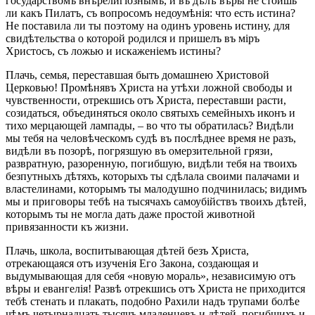
государствомъ внѣрелигіознымъ, и въ дѣлѣ вѣры не стоишь
ли какъ Пилатъ, съ вопросомъ недоумѣнія: что есть истина?
Не поставила ли ты поэтому на одинъ уровень истину, для
свидѣтельства о которой родился и пришелъ въ міръ
Христосъ, съ ложью и искаженіемъ истины?
Плачь, семья, переставшая быть домашнею Христовой
Церковью! Промѣнявъ Христа на утѣхи ложной свободы и
чувственности, отрекшись отъ Христа, переставши расти,
созидаться, объединяться около святыхъ семейныхъ иконъ и
тихо мерцающей лампады, – во что ты обратилась? Видѣли
мы тебя на человѣческомъ судѣ въ послѣднее время не разъ,
видѣли въ позорѣ, погрязшую въ омерзительной грязи,
развратную, разоренную, погибшую, видѣли тебя на твоихъ
безпутныхъ дѣтяхъ, которыхъ ты сдѣлала своими палачами и
властелинами, которымъ ты малодушно подчинилась; видимъ
мы и приговоры тебѣ на тысячахъ самоубійствъ твоихъ дѣтей,
которымъ ты не могла дать даже простой животной
привязанности къ жизни.
Плачь, школа, воспитывающая дѣтей безъ Христа,
отрекающаяся отъ изученія Его Закона, создающая и
выдумывающая для себя «новую мораль», независимую отъ
вѣры и евангелія! Развѣ отрекшись отъ Христа не приходится
тебѣ стенать и плакать, подобно Рахили надъ трупами болѣе
чѣмъ четырнадцать тысячъ младенцевъ и дѣтей, погибшихъ и