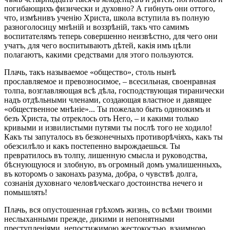
погибающихъ физически и духовно? А гибнуть они оттого,
что, измѣнивъ ученію Христа, школа вступила въ полную
разноголосицу мнѣній и воззрѣній, такъ что самимъ
воспитателямъ теперь совершенно неизвѣстно, для чего они
учатъ, для чего воспитываютъ дѣтей, какія имъ цѣли
полагаютъ, какими средствами для этого пользуются.
Плачь, такъ называемое «общество», столь нынѣ
прославляемое и превозносимое, – всесильная, своенравная
толпа, возглавляющая всѣ дѣла, господствующая тиранически
надъ отдѣльными членами, создающая властное и давящее
«общественное мнѣніе»... Ты пожелало быть одинокимъ и
безъ Христа, ты отреклось отъ Него, – и какими только
кривыми и извилистыми путями ты послѣ того не ходило!
Какъ ты запуталось въ безконечныхъ противорѣчіяхъ, какъ ты
обезсилѣло и какъ постепенно вырождаешься. Ты
превратилось въ толпу, лишенную смысла и руководства,
бѣснующуюся и злобную, въ огромный домъ умалишенныхъ,
въ которомъ о законахъ разума, добра, о чувствѣ долга,
сознанія духовнаго человѣческаго достоинства нечего и
помышлять!
Плачь, вся опустошенная грѣхомъ жизнь, со всѣми твоими
неслыханными прежде, дикими и непонятными
преступленіями, непостижимою жестокостью, взаимною