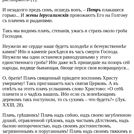
И незадолго предъ симъ, исшедъ вонъ, –
Петръ
плакашеся
горько... И
жены Іерусалимскія
провожаютъ Его на Голгоѳу
съ плачемъ и рыданіями.
Такъ мы видимъ плачъ, стенанія, ужасъ и страхъ около гроба
Господня.
Неужели же сердце наше будетъ холоднѣе и безчувственнѣе
камня? Ибо и каменіе разсѣдеся въ часъ смерти Господа.
Неужели мы одни останемся равнодушными у этого
единственнаго гроба? Ибо даже всѣ пришедшіе на позоръ сей
народы, видяще бывающая, біюще перси своя возвращахуся...
О, братіе! Плачъ священный пріидите воспоимъ Христу
умершему! Такъ приглашаетъ насъ святая Церковь. А въ
отвѣтъ на этотъ плачъ услышимъ слово Христово: «О себѣ
плачити и о чадѣхъ вашихъ. Ибо если съ зеленѣющимъ
деревомъ такъ поступили, то съ сухимъ – что будетъ?» (Лук.
XXIII, 28).
Плачь, грѣшникъ! Плачь надъ собою, надъ своею загубленною
душой, отравленной грѣхомъ, надъ чистымъ дѣтствомъ, надъ
былою непорочностью, надъ своимъ достоинствомъ,
загрязненнымъ и поруганнымъ! Плачь надъ своимъ тяжкимъ и