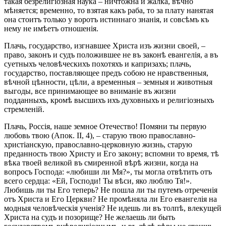
такая безрелигіозная наука – ничтожна и жалка, вѣчно
мѣняется; временно, то взятая какъ раба, то за плату нанятая
она стоитъ только у воротъ истиннаго знанія, и совсѣмъ къ
нему не имѣетъ отношенія.
Плачь, государство, изгнавшее Христа изъ жизни своей, –
право, законъ и судъ положившее не въ законѣ евангелія, а въ
суетныхъ человѣческихъ похотяхъ и капризахъ; плачь,
государство, поставляющее предъ собою не нравственныя,
вѣчной цѣнности, цѣли, а временныя – земныя и животныя
выгоды, все принимающее во вниманіе въ жизни
подданныхъ, кромѣ высшихъ ихъ духовныхъ и религіозныхъ
стремленій.
Плачь, Россія, наше земное Отечество! Помяни ты первую
любовь твою (Апок. II, 4), – старую твою православно-
христіанскую, православно-церковную жизнь, старую
преданность твою Христу и Его закону; вспомни то время, тѣ
вѣка твоей великой въ смиренной вѣрѣ жизни, когда на
вопросъ Господа: «любиши ли Мя?», ты могла отвѣтить отъ
всего сердца: «Ей, Господи! Ты вѣси, яко люблю Тя!».
Любишь ли ты Его теперь? Не пошла ли ты путемъ отреченія
отъ Христа и Его Церкви? Не промѣняла ли Его евангелія на
модныя человѣческія ученія? Не идешь ли въ толпѣ, влекущей
Христа на судъ и позорище? Не желаешь ли быть