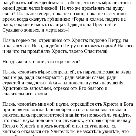
пагубнымъ заблужденіемъ: ты забылъ, что весь міръ не стоитъ
одной души человѣческой. На что же промѣнялъ ты душу
свою? Плачь же теперь, пока не поздно, пока не наступило
время, когда скажутъ грѣшники: «Горы и холмы, падите на
насъ, сокройте насъ отъ лица Сѣдящаго на Престолѣ и
Судящаго живыхъ и мертвыхъ»!
Плачь горько ты, отрекшійся отъ Христа; подобно Петру, ты
отказался отъ Него, подобно Петру и восплачъ горько! На кого
и на что ты промѣнялъ Христа, твоего Спасителя!
Но гдѣ же и кто они, эти отрекшіеся?
Плачь, человѣкъ вѣры: вопреки ей, въ нарушеніе закона вѣры,
ради міра, ради своекорыстія, ради земной славы, ради
страстей и сладости грѣха – ты пошелъ путемъ нарушенія
Христовыхъ заповѣдей, отрекся отъ Его благого и
спасительнаго закона.
Плачь, человѣкъ мнимой науки, отрекшійся отъ Христа и Бога
при первомъ возгласѣ неодобренія со стороны властныхъ и
вліятельныхъ представителей знанія: ты не захотѣлъ увидѣть,
что такая наука подобна той служанкѣ, которая спрашивала у
Петра о Христѣ и предъ которой онъ, испугавшись, съ
клятвою отказался отъ Учителя; ты не захотѣлъ увидѣть, что