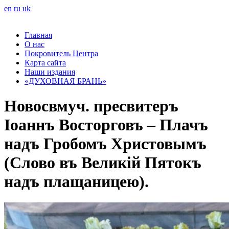
en
ru
uk
Главная
О нас
Покровитель Центра
Карта сайта
Наши издания
«ДУХОВНАЯ БРАНЬ»
Новосвмуч. пресвитеръ
Іоаннъ Восторговъ – Плачъ
надъ Гробомъ Христовымъ
(Слово въ Великій Пятокъ
надъ плащаницею).