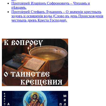
Протоіерей Иларіонъ Софроновичъ – Чтецамъ и
пѣвцамъ.
Протоіерей Стефанъ Луканинъ – О значеніи крестныхъ
ходовъ и освященія воды (Слово въ день Происхожденія
честныхъ древъ Креста Господня).