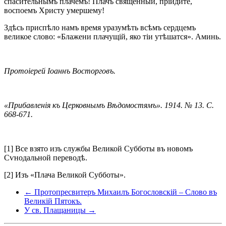
спасительнымъ плачемъ! Плачъ священный, пріидите,
воспоемъ Христу умершему!
Здѣсь приспѣло намъ время уразумѣть всѣмъ сердцемъ
великое слово: «Блажени плачущій, яко тіи утѣшатся». Аминь.
Протоіерей Іоаннъ Восторговъ.
«Прибавленія къ Церковнымъ Вѣдомостямъ». 1914. № 13. С.
668-671.
[1] Все взято изъ службы Великой Субботы въ новомъ
Сѵнодальной переводѣ.
[2] Изъ «Плача Великой Субботы».
← Протопресвитеръ Михаилъ Богословскій – Слово въ
Великій Пятокъ.
У cв. Плащаницы →