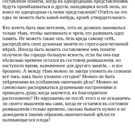
составленіе понятій, когда къ однороднымъ представленіямъ
будутъ примѣшиваться и другія, находящіяся возлѣ нихъ, но
вовсе не однородныя съ ними представленія? Отвѣтъ на это
едва ли можетъ быть какой-нибудь, кромѣ утвердительнаго.
Кто хочетъ быть мыслителемъ, тотъ не долженъ заниматься
только тѣмъ, чтобы запоминать и чрезъ это развивать одну
память. Не можетъ также онъ, безъ вреда самому себѣ,
распредѣлять свои духовныя занятія по строго-разсчитанной
мѣркѣ. Иногда быть можетъ составляемое имъ понятіе
получило бы гораздо большую ясность, если бы онъ еще
нѣсколько времени остался въ состоянія размышленія, но
наступило время, назначенное для другаго занятія, – и все
брошено. А между тѣмъ можно ли завтра уложить въ сознаніи
все такъ, какъ было уложено сегодня? Можно-ли быть
увѣреннымъ въ успѣшномъ окончаніи дѣла? Можно-ли
самовольно распоряжаться душевными настроеніями и
приводить душу, когда захочется, въ благопріятное
расположеніе? Не нарушаемъ-ли послѣ этого и не искажаемъ-
ли своего мышленія мы сами, когда не остаемся въ состояніи
размышленія столько времени, сколько бываетъ нужно и не
дожидаемся такимъ образомъ окончательной зрѣлости
наливающагося плода?