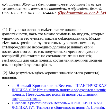
«Учитель». Журналъ для наставниковъ, родителей и всѣхъ
желающихъ заниматься воспитаніемъ и обученіемъ дѣтей.
Спб. 1862. Т. 2. № 15. С. 654-662.
(Продолженіе въ слѣд. №)
{1} И чувство осязанія имѣетъ также довольно
долговѣчности, какъ это можно замѣчать въ людяхъ, которые
упражняютъ это чувство, каковы слѣпорожденные. Между
тѣмъ какъ зрячіе пользуются этимъ чувствомъ немного,
слѣпорожденные необходимо должны развивать его и
достигаютъ того, что изъ полученныхъ чрезъ это чувство
воспріятій дѣйствительно составляютъ ясныя понятія,
замѣняющія для нихъ понятія, составления зрячими людьми
изъ воспріятій чувства зрѣнія.
{2} Мы разумѣемъ здѣсь хорошее значеніе этого (эпитета)
названія.
← Николай Христіановичъ Вессель – ПРАКТИЧЕСКАЯ
ЛОГИКА (III): Изъ низшихъ понятій образуются высшія
понятія. Превосходство понятій предъ отдѣльными
представленіями.
Николай Христіановичъ Вессель – ПРАКТИЧЕСКАЯ
ЛОГИКА (V): Темнота и сбивчивость понятій. Понятія,