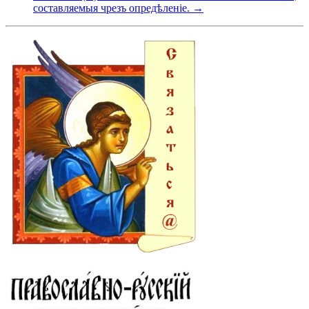
составляемыя чрезъ опредѣленіе. →