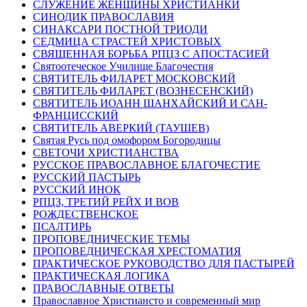
СЛУЖЕНИЕ ЖЕНЩИНЫ ХРИСТИАНКИ
СИНОДИК ПРАВОСЛАВИЯ
СИНАКСАРИ ПОСТНОЙ ТРИОДИ
СЕДМИЦА СТРАСТЕЙ ХРИСТОВЫХ
СВЯЩЕННАЯ БОРЬБА РПЦЗ С АПОСТАСИЕЙ
Святоотеческое Училище Благочестия
СВЯТИТЕЛЬ ФИЛАРЕТ МОСКОВСКИЙ
СВЯТИТЕЛЬ ФИЛАРЕТ (ВОЗНЕСЕНСКИЙ)
СВЯТИТЕЛЬ ИОАНН ШАНХАЙСКИЙ И САН-
ФРАНЦИССКИЙ
СВЯТИТЕЛЬ АВЕРКИЙ (ТАУШЕВ)
Святая Русь под омофором Богородицы
СВЕТОЧИ ХРИСТИАНСТВА
РУССКОЕ ПРАВОСЛАВНОЕ БЛАГОЧЕСТИЕ
РУССКИЙ ПАСТЫРЬ
РУССКИЙ ИНОК
РПЦЗ, ТРЕТИЙ РЕЙХ И ВОВ
РОЖДЕСТВЕНСКОЕ
ПСАЛТИРЬ
ПРОПОВЕДНИЧЕСКИЕ ТЕМЫ
ПРОПОВЕДНИЧЕСКАЯ ХРЕСТОМАТИЯ
ПРАКТИЧЕСКОЕ РУКОВОДСТВО ДЛЯ ПАСТЫРЕЙ
ПРАКТИЧЕСКАЯ ЛОГИКА
ПРАВОСЛАВНЫЕ ОТВЕТЫ
Православное Христиансто и современный мир