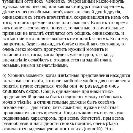
туманный оттѣнокъ. Человѣкъ, очарованный какою-нибудь
музыкальною пьесою, или какимъ-нибудь стихотвореніемъ,
дѣлается неспособнымъ возбуждать въ своей душѣ другія,
одинаковыя съ этимъ впечатлѣнія, сохранившіяся въ немъ отъ
того, что онъ прежде читалъ или слышалъ. Если въ это время
онъ станетъ составлять понятіе, то частные, отличительные
признаки не вполнѣ отдѣлятся отъ общихъ, одинаковыхъ, и
вслѣдствіе того понятіе выйдетъ не вполнѣ яснымъ. Если же,
напротивъ, будетъ выжидать болѣе спокойнаго состоянія, то
очень легко можетъ пропустить нужный моментъ и
остановиться тогда, когда будетъ уже поздно, т. е. когда
впечатлѣніе ослабѣетъ и отодвинется на задній планъ
новыми, иными впечатлѣніями.
б) Уловивъ моментъ, когда извѣстныя представленія находятся
въ такомъ состояніи, которое наиболѣе удобно для составленія
понятія, нужно стараться, чтобы они
не разъединялись
слишкомъ скоро
. Общіе, одинаковые признаки этихъ
представленій должны быть соединены между собою какъ
можно тѣснѣе, а отличительные должны быть совсѣмъ
исключены, – для этого, безъ сомнѣнія, нужна извѣстная
продолжительность времени. Люди съ живымъ и очень уже
подвижнымъ характеромъ, при всемъ богатствѣ, прм всемъ
разнообразіи и наглядности своихъ понятій, очень рѣдко
отличаются надлежащею
ясностію
ихъ (понятій). Это