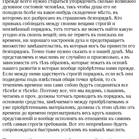
Прежде всего нужно стараться упорядочить сколько возможно
духовное состояніе человѣка, такъ чтобы душа его не
походила болѣе на какое-нибудь складочное мѣсто, въ
которомъ все разбросано въ страшномъ безпорядкѣ. Кто
привыкъ соблюдать между своими вещами строгій и
неизмѣнный порядокъ, тотъ тотчасъ же можетъ найти какую
угодно изъ своихъ вещей; онъ не теряетъ въ поискахъ ни
времени, ни хорошаго настроенія духа и предотвращаетъ
множество замѣшательствъ, въ которыя могъ бы привести его
безпорядокъ. Точно тоже нужно сказать и о нашей душѣ. Мы
представляемъ и мыслимъ не случайно и произвольно, а въ
зависимости отъ тѣхъ образовъ, которые лежатъ въ основѣ
нашего развитія и которые вообще пріобрѣтены нами прежде.
Если между ними царствуетъ строгій порядокъ, если всѣ они
подведены подъ извѣстныя общія точки зрѣнія, то съ
теченіемъ времени они сами собою будутъ соединяться все
тѣснѣе и тѣснѣе. Поэтому все, что мы видимъ, слышимъ,
читаемъ и проч. должны тотчасъ приводить въ порядокъ, на
основаніи сродства, замѣчаемаго между пріобрѣтаемымъ и
уже пріобрѣтеннымъ матеріаломъ; должны съ этою цѣлію отъ
времени до времени пересматривать весь кругъ нашихъ
представленій и вообще исполнять въ отношеніи къ самимъ
себѣ самыя строгія требованія. Все это непремѣнно будетъ
сопровождаться быстрымъ успѣхомъ въ навыкѣ мыслить.