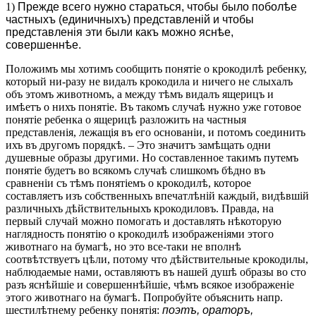
1)
Прежде всего нужно стараться, чтобы было поболѣе
частныхъ (единичныхъ) представленій и чтобы
представленія эти были какъ можно яснѣе,
совершеннѣе.
Положимъ мы хотимъ сообщить понятіе о крокодилѣ ребенку,
который ни-разу не видалъ крокодила и ничего не слыхалъ
объ этомъ животномъ, а между тѣмъ видалъ ящерицъ и
имѣетъ о нихъ понятіе. Въ такомъ случаѣ нужно уже готовое
понятіе ребенка о ящерицѣ разложить на частныя
представленія, лежащія въ его основаніи, и потомъ соединить
ихъ въ другомъ порядкѣ. – Это значитъ замѣщать одни
душевные образы другими. Но составленное такимъ путемъ
понятіе будетъ во всякомъ случаѣ слишкомъ бѣдно въ
сравненіи съ тѣмъ понятіемъ о крокодилѣ, которое
составляетъ изъ собственныхъ впечатлѣній каждый, видѣвшій
различныхъ дѣйствительныхъ крокодиловъ. Правда, на
первый случай можно помогать и доставлять нѣкоторую
наглядность понятію о крокодилѣ изображеніями этого
животнаго на бумагѣ, но это все-таки не вполнѣ
соотвѣтствуетъ цѣли, потому что дѣйствительные крокодилы,
наблюдаемые нами, оставляютъ въ нашей душѣ образы во сто
разъ яснѣйшіе и совершеннѣйшіе, чѣмъ всякое изображеніе
этого животнаго на бумагѣ. Попробуйте объяснить напр.
шестилѣтнему ребенку понятія:
поэтъ, ораторъ,