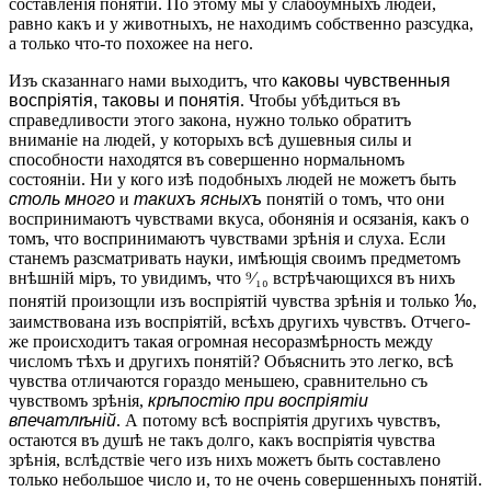
составленія понятій. По этому мы у слабоумныхъ людей,
равно какъ и у животныхъ, не находимъ собственно разсудка,
а только что-то похожее на него.
Изъ сказаннаго нами выходитъ, что
каковы чувственныя
воспріятія, таковы и понятія
. Чтобы убѣдиться въ
справедливости этого закона, нужно только обратитъ
вниманіе на людей, у которыхъ всѣ душевныя силы и
способности находятся въ совершенно нормальномъ
состояніи. Ни у кого изѣ подобныхъ людей не можетъ быть
столь много
и
такихъ ясныхъ
понятій о томъ, что они
воспринимаютъ чувствами вкуса, обонянія и осязанія, какъ о
томъ, что воспринимаютъ чувствами зрѣнія и слуха. Если
станемъ разсматривать науки, имѣющія своимъ предметомъ
внѣшній міръ, то увидимъ, что ⁹⁄₁₀ встрѣчающихся въ нихъ
понятій произощли изъ воспріятій чувства зрѣнія и только ⅒,
заимствована изъ воспріятій, всѣхъ другихъ чувствъ. Отчего-
же происходитъ такая огромная несоразмѣрность между
числомъ тѣхъ и другихъ понятій? Объяснить это легко, всѣ
чувства отличаются гораздо меньшею, сравнительно съ
чувствомъ зрѣнія,
крѣпостію при воспріятіи
впечатлѣній
. А потому всѣ воспріятія другихъ чувствъ,
остаются въ душѣ не такъ долго, какъ воспріятія чувства
зрѣнія, вслѣдствіе чего изъ нихъ можетъ быть составлено
только небольшое число и, то не очень совершенныхъ понятій.