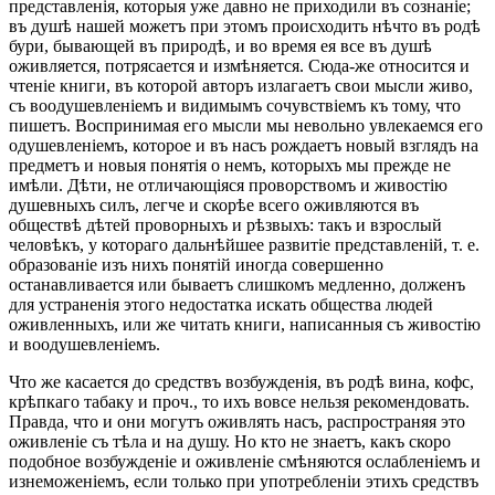
представленія, которыя уже давно не приходили въ сознаніе;
въ душѣ нашей можетъ при этомъ происходить нѣчто въ родѣ
бури, бывающей въ природѣ, и во время ея все въ душѣ
оживляется, потрясается и измѣняется. Сюда-же относится и
чтеніе книги, въ которой авторъ излагаетъ свои мысли живо,
съ воодушевленіемъ и видимымъ сочувствіемъ къ тому, что
пишетъ. Воспринимая его мысли мы невольно увлекаемся его
одушевленіемъ, которое и въ насъ рождаетъ новый взглядъ на
предметъ и новыя понятія о немъ, которыхъ мы прежде не
имѣли. Дѣти, не отличающіяся проворствомъ и живостію
душевныхъ силъ, легче и скорѣе всего оживляются въ
обществѣ дѣтей проворныхъ и рѣзвыхъ: такъ и взрослый
человѣкъ, у котораго дальнѣйшее развитіе представленій, т. е.
образованіе изъ нихъ понятій иногда совершенно
останавливается или бываетъ слишкомъ медленно, долженъ
для устраненія этого недостатка искать общества людей
оживленныхъ, или же читать книги, написанныя съ живостію
и воодушевленіемъ.
Что же касается до средствъ возбужденія, въ родѣ вина, кофс,
крѣпкаго табаку и проч., то ихъ вовсе нельзя рекомендовать.
Правда, что и они могутъ оживлять насъ, распространяя это
оживленіе съ тѣла и на душу. Но кто не знаетъ, какъ скоро
подобное возбужденіе и оживленіе смѣняются ослабленіемъ и
изнеможеніемъ, если только при употребленіи этихъ средствъ