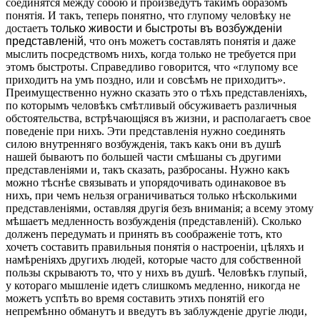
соединятся между собою и произведутъ такимъ образомъ
понятія. И такъ, теперь понятно, что глупому человѣку не
достаетъ
только живости и быстроты въ возбужденіи
представленій
, что онъ можетъ составлять понятія и даже
мыслить посредствомъ нихъ, когда только не требуется при
этомъ быстроты. Справедливо говорится, что «глупому все
приходитъ на умъ поздно, или и совсѣмъ не приходитъ».
Преимущественно нужно сказать это о тѣхъ представленіяхъ,
по которымъ человѣкъ смѣтливый обсуживаетъ различныя
обстоятельства, встрѣчающіяся въ жизни, и располагаетъ свое
поведеніе при нихъ. Эти представленія нужно соединять
силою внутренняго возбужденія, такъ какъ они въ душѣ
нашей бываютъ по большей части смѣшаны съ другими
представленіями и, такъ сказать, разбросаны. Нужно какъ
можно тѣснѣе связывать и упорядочивать одинаковое въ
нихъ, при чемъ нельзя ограничиваться только нѣсколькими
представленіями, оставляя другія безъ вниманія; а всему этому
мѣшаетъ медленность возбужденія (представленій). Сколько
долженъ передумать и принять въ соображеніе тотъ, кто
хочетъ составить правильныя понятія о настроеніи, цѣляхъ и
намѣреніяхъ другихъ людей, которые часто для собственной
пользы скрываютъ то, что у нихъ въ душѣ. Человѣкъ глупый,
у котораго мышленіе идетъ слишкомъ медленно, никогда не
можетъ успѣть во время составить этихъ понятій его
непремѣнно обманутъ и введутъ въ заблужденіе другіе люди,