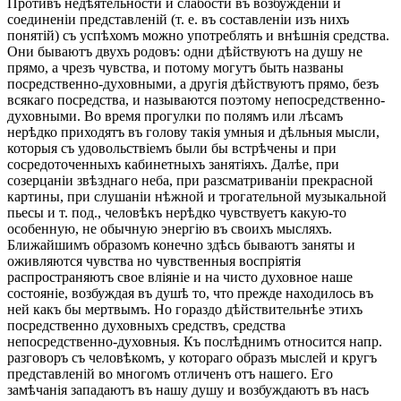
Противъ недѣятельности и слабости въ возбужденіи и
соединеніи представленій (т. е. въ составленіи изъ нихъ
понятій) съ успѣхомъ можно употреблять и внѣшнія средства.
Они бываютъ двухъ родовъ: одни дѣйствуютъ на душу не
прямо, а чрезъ чувства, и потому могутъ быть названы
посредственно-духовными, а другія дѣйствуютъ прямо, безъ
всякаго посредства, и называются поэтому непосредственно-
духовными. Во время прогулки по полямъ или лѣсамъ
нерѣдко приходятъ въ голову такія умныя и дѣльныя мысли,
которыя съ удовольствіемъ были бы встрѣчены и при
сосредоточенныхъ кабинетныхъ занятіяхъ. Далѣе, при
созерцаніи звѣзднаго неба, при разсматриваніи прекрасной
картины, при слушаніи нѣжной и трогательной музыкальной
пьесы и т. под., человѣкъ нерѣдко чувствуетъ какую-то
особенную, не обычную энергію въ своихъ мысляхъ.
Ближайшимъ образомъ конечно здѣсь бываютъ заняты и
оживляются чувства но чувственныя воспріятія
распространяютъ свое вліяніе и на чисто духовное наше
состояніе, возбуждая въ душѣ то, что прежде находилось въ
ней какъ бы мертвымъ. Но гораздо дѣйствительнѣе этихъ
посредственно духовныхъ средствъ, средства
непосредственно-духовныя. Къ послѣднимъ относится напр.
разговоръ съ человѣкомъ, у котораго образъ мыслей и кругъ
представленій во многомъ отличенъ отъ нашего. Его
замѣчанія западаютъ въ нашу душу и возбуждаютъ въ насъ