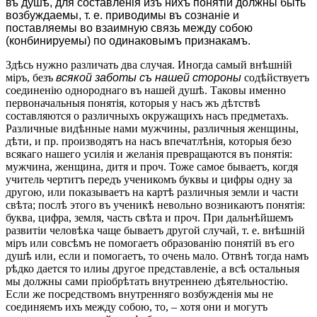
въ душѣ, для составленія изъ нихъ понятій должны быть
возбуждаемы, т. е. приводимы въ сознаніе и
поставляемы во взаимную связь между собою
(конбинируемы) по одинаковымъ признакамъ.
Здѣсь нужно различать два случая. Иногда самый внѣшній
міръ, безъ
всякой заботы съ нашей стороны
содѣйствуетъ
соединенію однороднаго въ нашей душѣ. Таковы именно
первоначальныя понятія, которыя у насъ жъ дѣтствѣ
составляются о различныхъ окружащихъ насъ предметахъ.
Различные видѣнные нами мужчины, различныя женщины,
дѣти, и пр. производятъ на насъ впечатлѣнія, которыя безо
всякаго нашего усилія и желанія превращаются въ понятія:
мужчина, женщина, дитя и проч. Тоже самое бываетъ, когдя
учитель чертитъ передъ ученикомъ буквы и цифры одну за
другою, или показываетъ на картѣ различныя земли и части
свѣта; послѣ этого въ ученикѣ невольно возникаютъ понятія:
буква, цифра, земля, часть свѣта и проч. При дальнѣйшемъ
развитіи человѣка чаще бываетъ другой случай, т. е. внѣшній
міръ или совсѣмъ не помогаетъ образованію понятій въ его
душѣ или, если и помогаетъ, то очень мало. Отвнѣ тогда намъ
рѣдко дается то илиы другое представленіе, а всѣ остальныя
мы должны сами пріобрѣтать внутреннею дѣятельностію.
Если же посредствомъ внутренняго возбужденія мы не
соединяемъ ихъ между собою, то, – хотя они и могутъ