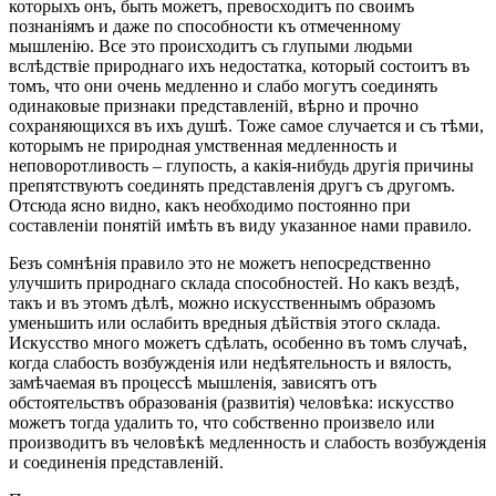
которыхъ онъ, быть можетъ, превосходитъ по своимъ
познаніямъ и даже по способности къ отмеченному
мышленію. Все это происходитъ съ глупыми людьми
вслѣдствіе природнаго ихъ недостатка, который состоитъ въ
томъ, что они очень медленно и слабо могутъ соединять
одинаковые признаки представленій, вѣрно и прочно
сохраняющихся въ ихъ душѣ. Тоже самое случается и съ тѣми,
которымъ не природная умственная медленность и
неповоротливость – глупость, а какія-нибудь другія причины
препятствуютъ соединять представленія другъ съ другомъ.
Отсюда ясно видно, какъ необходимо постоянно при
составленіи понятій имѣть въ виду указанное нами правило.
Безъ сомнѣнія правило это не можетъ непосредственно
улучшить природнаго склада способностей. Но какъ вездѣ,
такъ и въ этомъ дѣлѣ, можно искусственнымъ образомъ
уменьшить или ослабить вредныя дѣйствія этого склада.
Искусство много можетъ сдѣлать, особенно въ томъ случаѣ,
когда слабость возбужденія или недѣятельность и вялость,
замѣчаемая въ процессѣ мышленія, зависятъ отъ
обстоятельствъ образованія (развитія) человѣка: искусство
можетъ тогда удалить то, что собственно произвело или
производитъ въ человѣкѣ медленность и слабость возбужденія
и соединенія представленій.