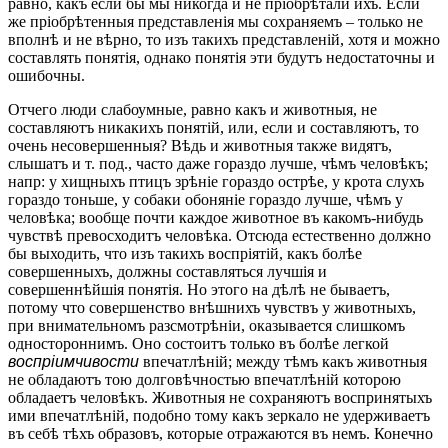
равно, какъ если бы мы никогда и не пріобрѣтали ихъ. Если
же пріобрѣтенныя представленія мы сохраняемъ – только не
вполнѣ и не вѣрно, то изъ такихъ представленій, хотя и можно
составлять понятія, однако понятія эти будутъ недостаточны и
ошибочны.
Отчего люди слабоумные, равно какъ и животныя, не
составляютъ никакихъ понятій, или, если и составляютъ, то
очень несовершенныя? Вѣдь и животныя также видятъ,
слышатъ и т. под., часто даже гораздо лучше, чѣмъ человѣкъ;
напр: у хищныхъ птицъ зрѣніе гораздо острѣе, у крота слухъ
гораздо тоньше, у собаки обоняніе гораздо лучше, чѣмъ у
человѣка; вообще почти каждое животное въ какомъ-нибудь
чувствѣ превосходитъ человѣка. Отсюда естественно должно
бы выходить, что изъ такихъ воспріятій, какъ болѣе
совершенныхъ, должны составляться лучшія и
совершеннѣйшія понятія. Но этого на дѣлѣ не бываетъ,
потому что совершенство внѣшнихъ чувствъ у животныхъ,
при внимательномъ разсмотрѣніи, оказывается слишкомъ
одностороннимъ. Оно состоитъ только въ болѣе легкой
воспріимчивости
впечатлѣній; между тѣмъ какъ животныя
не обладаютъ тою долговѣчностью впечатлѣній которою
обладаетъ человѣкъ. Животныя не сохраняютъ воспринятыхъ
ими впечатлѣній, подобно тому какъ зеркало не удерживаетъ
въ себѣ тѣхъ образовъ, которые отражаются въ немъ. Конечно