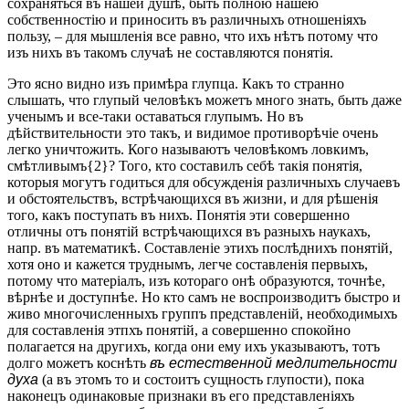
сохраняться въ нашей душѣ, быть полною нашею
собственностію и приносить въ различныхъ отношеніяхъ
пользу, – для мышленія все равно, что ихъ нѣтъ потому что
изъ нихъ въ такомъ случаѣ не составляются понятія.
Это ясно видно изъ примѣра глупца. Какъ то странно
слышать, что глупый человѣкъ можетъ много знать, быть даже
ученымъ и все-таки оставаться глупымъ. Но въ
дѣйствительности это такъ, и видимое противорѣчіе очень
легко уничтожить. Кого называютъ человѣкомъ ловкимъ,
смѣтливымъ{2}? Того, кто составилъ себѣ такія понятія,
которыя могутъ годиться для обсужденія различныхъ случаевъ
и обстоятельствъ, встрѣчающихся въ жизни, и для рѣшенія
того, какъ поступать въ нихъ. Понятія эти совершенно
отличны отъ понятій встрѣчающихся въ разныхъ наукахъ,
напр. въ математикѣ. Составленіе этихъ послѣднихъ понятій,
хотя оно и кажется труднымъ, легче составленія первыхъ,
потому что матеріалъ, изъ котораго онѣ образуются, точнѣе,
вѣрнѣе и доступнѣе. Но кто самъ не воспроизводитъ быстро и
живо многочисленныхъ группъ представленій, необходимыхъ
для составленія этпхъ понятій, а совершенно спокойно
полагается на другихъ, когда они ему ихъ указываютъ, тотъ
долго можетъ коснѣть
въ естественной медлительности
духа
(а въ этомъ то и состоитъ сущность глупости), пока
наконецъ одинаковые признаки въ его представленіяхъ