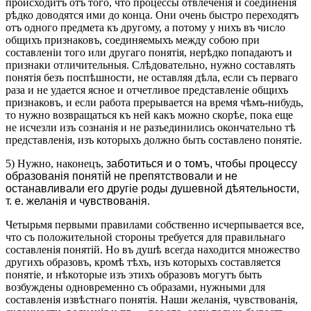
происходитъ отъ того, что процессы отвлеченія и соединенія
рѣдко доводятся ими до конца. Они очень быстро переходятъ
отъ одного предмета къ другому, а потому у нихъ въ число
общихъ признаковъ, соединяемыхъ между собою при
составленіи того или другаго понятія, нерѣдко попадаютъ и
признаки отличительныя. Слѣдовательно, нужно составлять
понятія безъ поспѣшности, не оставляя дѣла, если съ перваго
раза и не удается ясное и отчетливое представленіе общихъ
признаковъ, и если работа прерывается на время чѣмъ-нибудь,
то нужно возвращаться къ ней какъ можно скорѣе, пока еще
не исчезли изъ сознанія и не разъединились окончательно тѣ
представленія, изъ которыхъ должно быть составлено понятіе.
5) Нужно, наконецъ,
заботиться и о томъ, чтобы процессу
образованія понятій не препятствовали и не
останавливали его другіе роды душевной дѣятельности,
т. е. желанія и чувствованія
.
Четырьмя первыми правилами собственно исчерпывается все,
что съ положительной стороны требуется для правильнаго
составленія понятій. Но въ душѣ всегда находится множество
другихъ образовъ, кромѣ тѣхъ, изъ которыхъ составляется
понятіе, и нѣкоторые изъ этихъ образовъ могутъ быть
возбуждены одновременно съ образами, нужными для
составленія извѣстнаго понятія. Наши желанія, чувствованія,