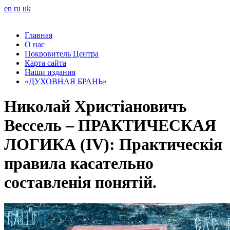
en
ru
uk
Главная
О нас
Покровитель Центра
Карта сайта
Наши издания
«ДУХОВНАЯ БРАНЬ»
Николай Христіановичъ
Вессель – ПРАКТИЧЕСКАЯ
ЛОГИКА (IV): Практическія
правила касательно
составленія понятій.