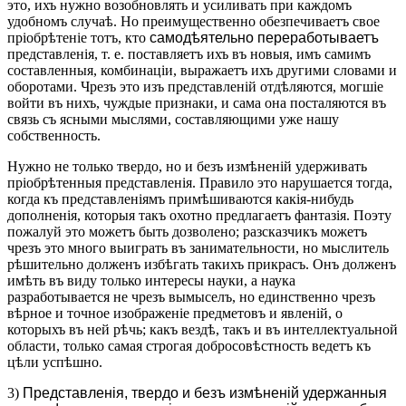
это, ихъ нужно возобновлять и усиливать при каждомъ
удобномъ случаѣ. Но преимущественно обезпечиваетъ свое
пріобрѣтеніе тотъ, кто
самодѣятельно переработываетъ
представленія, т. е. поставляетъ ихъ въ новыя, имъ самимъ
составленныя, комбинаціи, выражаетъ ихъ другими словами и
оборотами. Чрезъ это изъ представленій отдѣляются, могшіе
войти въ нихъ, чуждые признаки, и сама она посталяются въ
связь съ ясными мыслями, составляющими уже нашу
собственность.
Нужно не только твердо, но и безъ измѣненій удерживать
пріобрѣтенныя представленія. Правило это нарушается тогда,
когда къ представленіямъ примѣшиваются какія-нибудь
дополненія, которыя такъ охотно предлагаетъ фантазія. Поэту
пожалуй это можетъ быть дозволено; разсказчикъ можетъ
чрезъ это много выиграть въ занимательности, но мыслитель
рѣшительно долженъ избѣгать такихъ прикрасъ. Онъ долженъ
имѣть въ виду только интересы науки, а наука
разработывается не чрезъ вымыселъ, но единственно чрезъ
вѣрное и точное изображеніе предметовъ и явленій, о
которыхъ въ ней рѣчь; какъ вездѣ, такъ и въ интеллектуальной
области, только самая строгая добросовѣстность ведетъ къ
цѣли успѣшно.
3)
Представленія, твердо и безъ измѣненій удержанныя