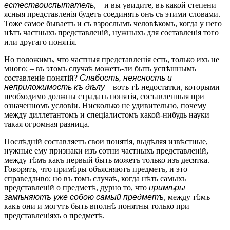
естествоиспытатель
, – и вы увидите, въ какой степени
ясныя представленія будетъ соединять онъ съ этими словами.
Тоже самое бываетъ и съ взрослымъ человѣкомъ, когда у него
нѣтъ частныхъ представленій, нужныхъ для составленія того
или другаго понятія.
Но положимъ, что частныя представленія есть, только ихъ не
много; – въ этомъ случаѣ можетъ-ли быть успѣшнымъ
составленіе понятій?
Слабость, неясность и
неприложимость къ дѣлу
– вотъ тѣ недостатки, которыми
необходимо должны страдать понятія, составленныя при
означенномъ условіи. Нисколько не удивительно, почему
между диллетантомъ и спеціалистомъ какой-нибудь науки
такая огромная разница.
Послѣдній составляетъ свои понятія, выдѣляя извѣстные,
нужные ему признаки изъ сотни частныхъ представленій,
между тѣмъ какъ первый быть можетъ только изъ десятка.
Говорятъ, что примѣры объясняютъ предметъ, и это
справедливо; но въ томъ случаѣ, когда нѣть самыхъ
представленій о предметѣ, дурно то, что
примѣры
замѣняютъ уже собою самый предметъ
, между тѣмъ
какъ они и могутъ быть вполнѣ понятны только при
представленіяхъ о предметѣ.