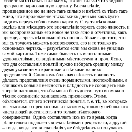
различныя оттѣнки. Положимъ, что мы только что увидали
прекрасно нарисованную картину. Впечатлѣніе,
произведенное ею на насъ такъ сильно и вмѣстѣ съ тѣмъ такъ
живо, что впродолженіе нѣсколькихъ дней мы какъ будто
видимъ передъ собою самую картину. Спустя нѣсколько
недѣль или мѣсяцевъ это впечатлѣніе теряетъ свою живость, и
мы воспроизводимъ его вовсе не такъ ясно и отчетливо, какъ
прежде, а чрезъ нѣсколько лѣтъ оно ослабѣваетъ до того, что
мы съ трудомъ можемъ воспроизвесть его и то только въ
основныхъ чертахъ, – разумѣется если мы снова не увидимъ
самой картины. Тоже самое бываетъ съ испытанными
удовольствіями, съ видѣнными мѣстностями и проч. Ясно,
что для составленія понятій нужно избирать средину между
двумя указанными крайними оттѣнками нашихъ
представленій. Слишкомъ большая свѣжесть и живость
дѣлаетъ представленія очень порывистыми, неспокойными, а
слишкомъ большая неясность и блѣдность не сообщаетъ имъ
энергіи настолько, что-бы могло быть достигнуто возможно
тѣсное соединеніе одинаковыхъ признаковъ. Этимъ
объясняется, отчего эстетическія понятія, т. е. тѣ, въ которыхъ
мы мыслимъ о прекрасномъ и высокомъ, только у небольшаго
числа людей достигаютъ и то только нѣкотораго
совершенства. Одинъ составляетъ ихъ въ то время, когда
рѣшительно подавленъ впечатлѣніями прекраснаго, а другой
– тогда, когда эти впечатлѣнія уже блѣднѣютъ и получаютъ