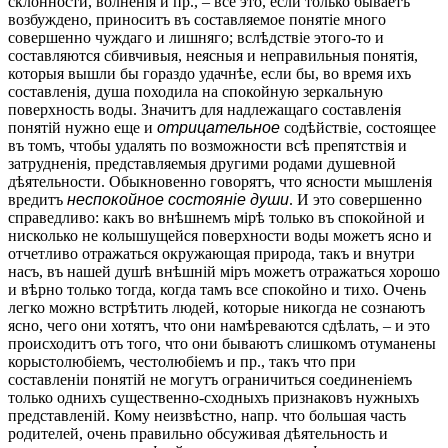
склонности, волненія и пр., – все это, если только бываетъ
возбуждено, приноситъ въ составляемое понятіе много
совершенно чуждаго и лишняго; вслѣдствіе этого-то и
составляются сбивчивыя, неясныя и неправильныя понятія,
которыя вышли бы гораздо удачнѣе, если бы, во время ихъ
составленія, душа походила на спокойную зеркальную
поверхность воды. Значитъ для надлежащаго составленія
понятій нужно еще и
отрицательное
содѣйствіе, состоящее
въ томъ, чтобы удалять по возможности всѣ препятствія и
затрудненія, представляемыя другими родами душевной
дѣятельности. Обыкновенно говорятъ, что ясности мышленія
вредитъ
неспокойное состояніе души
. И это совершенно
справедливо: какъ во внѣшнемъ мірѣ только въ спокойной и
нисколько не колышущейся поверхности воды можетъ ясно и
отчетливо отражаться окружающая природа, такъ и внутри
насъ, въ нашей душѣ внѣшній міръ можетъ отражаться хорошо
и вѣрно только тогда, когда тамъ все спокойно и тихо. Очень
легко можно встрѣтить людей, которые никогда не сознаютъ
ясно, чего они хотятъ, что они намѣреваются сдѣлать, – и это
происходитъ отъ того, что они бываютъ слишкомъ отуманены
корыстолюбіемъ, честолюбіемъ и пр., такъ что при
составленіи понятій не могутъ ограничиться соединеніемъ
только однихъ существенно-сходныхъ признаковъ нужныхъ
представленій. Кому неизвѣстно, напр. что большая часть
родителей, очень правильно обсуживая дѣятельность и