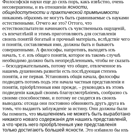
Философскія науки еще до сихъ поръ, какъ извѣстно, очень
несовершенны, и въ отношеніи
ясности,
общедоступности и практической примѣнимости
никакимъ образомъ не могутъ быть сравниваемые съ науками
естественными. Отчего же это? Оттого, что
естествоиспытатели начинаютъ съ чувственныхъ ощущеній,
съ впечатлѣній и этимъ приготовляютъ для составленія
своихъ понятій богатый и прочный матеріалъ, вслѣдствіе чего
и понятія, составляемыя ими, должны быть и бываютъ
совершенными. А философы, напротивъ, выходятъ изъ
началъ, т. е. изъ общаго понятія, которое въ такомъ случаѣ
необходимо должно быть неопредѣленнымъ, чтобы не сказать
– безсодержательнымъ, потому что общее, отвлеченное въ
нашемъ душевномъ развитіи есть послѣдующая степень
понятія, а не первая. Установивъ общія начала, философы
подводятъ потомъ подъ эти начала частныя представленія и
понятія, пріобрѣтенныя ими прежде, – руководясь въ этомъ
подведеніи каждый своимъ благоусмотрѣніемъ, сообразно съ
своими способностями, и потому не сходятся въ своихъ
выводахъ: отсюда они постоянно обвиняютъ другъ друга въ
томъ, что выдаютъ заблужденіе за истину. Они должны были
бы помнить, что
мышленіемъ не можетъ быть выработано
никакого новаго содержанія для нашихъ представленій,
а что чрезъ него пріобрѣтенныя уже представленія
только достигаютъ большей ясности
. Это избавило бы ихъ