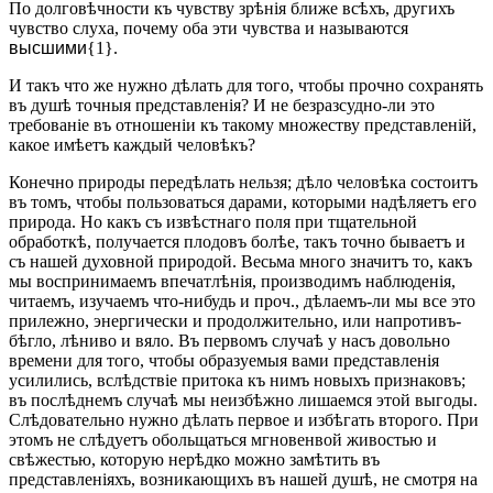
По долговѣчности къ чувству зрѣнія ближе всѣхъ, другихъ
чувство слуха, почему оба эти чувства и называются
высшими
{1}.
И такъ что же нужно дѣлать для того, чтобы прочно сохранять
въ душѣ точныя представленія? И не безразсудно-ли это
требованіе въ отношеніи къ такому множеству представленій,
какое имѣетъ каждый человѣкъ?
Конечно природы передѣлать нельзя; дѣло человѣка состоитъ
въ томъ, чтобы пользоваться дарами, которыми надѣляетъ его
природа. Но какъ съ извѣстнаго поля при тщательной
обработкѣ, получается плодовъ болѣе, такъ точно бываетъ и
съ нашей духовной природой. Весьма много значитъ то, какъ
мы воспринимаемъ впечатлѣнія, производимъ наблюденія,
читаемъ, изучаемъ что-нибудь и проч., дѣлаемъ-ли мы все это
прилежно, энергически и продолжительно, или напротивъ-
бѣгло, лѣниво и вяло. Въ первомъ случаѣ у насъ довольно
времени для того, чтобы образуемыя вами представленія
усилились, вслѣдствіе притока къ нимъ новыхъ признаковъ;
въ послѣднемъ случаѣ мы неизбѣжно лишаемся этой выгоды.
Слѣдовательно нужно дѣлать первое и избѣгать второго. При
этомъ не слѣдуетъ обольщаться мгновенвой живостью и
свѣжестью, которую нерѣдко можно замѣтить въ
представленіяхъ, возникающихъ въ нашей душѣ, не смотря на