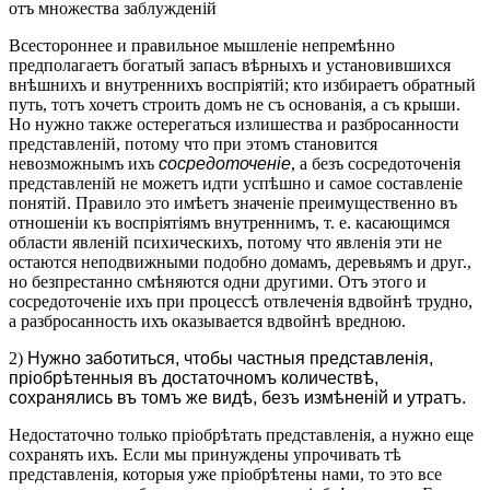
отъ множества заблужденій
Всестороннее и правильное мышленіе непремѣнно
предполагаетъ богатый запасъ вѣрныхъ и установившихся
внѣшнихъ и внутреннихъ воспріятій; кто избираетъ обратный
путь, тотъ хочетъ строить домъ не съ основанія, а съ крыши.
Но нужно также остерегаться излишества и разбросанности
представленій, потому что при этомъ становится
невозможнымъ ихъ
сосредоточеніе
, а безъ сосредоточенія
представленій не можетъ идти успѣшно и самое составленіе
понятій. Правило это имѣетъ значеніе преимущественно въ
отношеніи къ воспріятіямъ внутреннимъ, т. е. касающимся
области явленій психическихъ, потому что явленія эти не
остаются неподвижными подобно домамъ, деревьямъ и друг.,
но безпрестанно смѣняются одни другими. Отъ этого и
сосредоточеніе ихъ при процессѣ отвлеченія вдвойнѣ трудно,
а разбросанность ихъ оказывается вдвойнѣ вредною.
2)
Нужно заботиться, чтобы частныя представленія,
пріобрѣтенныя въ достаточномъ количествѣ,
сохранялись въ томъ же видѣ, безъ измѣненій и утратъ.
Недостаточно только пріобрѣтать представленія, а нужно еще
сохранять ихъ. Если мы принуждены упрочивать тѣ
представленія, которыя уже пріобрѣтены нами, то это все