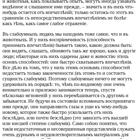
и животныя, какъ показываетъ опытъ, могутъ иногда узнавать
видѣнное и слышанное ими прежде, – значитъ и въ нихъ что-
нибудь остается отъ впечатлѣній; только остатокъ-то этотъ въ
сравненіи съ непосредственнымъ впечатлѣніемъ не болѣе
какъ тѣнь, какъ самое слабое отраженіе.
Въ слабоумныхъ людяхъ мы находимъ тоже самое, что и въ
животныхъ. И у нихъ воспріимчивость (способность
принимать впечатлѣнія) бываетъ такою, какою должна быть:
они видятъ, слышатъ, обоняютъ такъ же хорошо, какъ и другіе
люди; нѣкоторые изъ нихъ одарены даже и живостію этихъ
основъ способностей: они быстро схватываютъ впечатлѣнія.
Все дѣло въ томъ, что у нихъ этимъ основамъ способностей
недостаетъ только законченности (въ этомъ-то и состоитъ
сущность слабоумія). Поэтому слабоумные ничего не могутъ
удерживать въ порядкѣ: то, чѣмъ по-видимому они очень
внимательно и прилежно занимаются теперь, спустя
нѣсколько мгновеній у нихъ перемѣшивается съ другимъ и
забывается. Не будучи въ состояніи вспоминать воспринятаго
ими прежде, они направляютъ глаза и уши къ чему-нибудь
новому, которое также быстро ускользаетъ отъ нихъ
безслѣдно, или почти безслѣдно (это зависитъ отъ высшей
или нисшей степени слабоумія). Само собою понятно, что
такія недостаточныя и несовершенныя представленія служатъ
очень дурнымъ и неудовлетворительнымъ матеріаломъ для