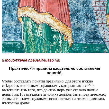
(Продолженіе предыдущаго №)
Практическія правила касательно составленія
понятій.
Чтобы составлять понятія правильно, для этого нужно
слѣдовать извѣстнымъ правиламъ, которыя сами-собою
вытекаютъ изъ того, что до сихъ поръ уже сказано нами о
понятіяхъ. И такъ какъ эта логика должна быть практическою,
то мы и считаемъ нужнымъ остановиться на этихъ правилахъ
нѣсколько долѣе.