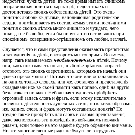
недостатки чужихъ дѣтей, въ тоже время имѣетъ слишкомъ
неправильныя понятія о характерѣ, недостаткахъ и
достоинствахъ своихъ собственныхъ дѣтей. Это очень
понятно: любовь къ дѣтямъ, наполняющая родительское
сердце, примѣшиваетъ въ составляемыя этими послѣдними
понятія о своихъ дѣтяхъ много дишняго и чуждаго, чего
никогда не было бы, если бы понятія эти составлялись при
спокойномъ, совершенно-отрѣшенномъ отъ любви, взглядѣ.
Случается, что и сами представленія оказываютъ препятствія
и затрудненія въ дѣлѣ, о которомъ мы говоримъ. Возьмемъ,
напр. такъ называемыхъ
необыкновенныхъ
дѣтей. Почему
они, какъ показываетъ опытъ, въ болѣе зрѣломъ возрастѣ
отстаютъ отъ своихъ сверстниковъ, которыхъ въ началѣ они
далеко превосходили? Потому что они или останавливались
на однихъ только словахъ, или же, составляя и представленія,
складывали ихъ въ своей памяти какъ попало, однѣ на другія
безъ всякаго порядка. Небольшая трудность пріобрѣсть
огромный запасъ словъ и фразъ, если этому исключительно
посвятить дѣятельность душевныхъ силъ; но какимъ образомъ
изъ однихъ словъ и фразъ могутъ составиться понятія? Не
трудно также пріобрѣсть для словъ и слабыя представленія,
даже расположить эти послѣднія въ кой-какомъ порядкѣ,
рядами, если только на это заранѣе будетъ обращено вниманіе.
Но эти многочисленные ряды не будутъ ли затруднять