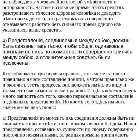
не наблюдается чрезвычайно строгой умѣренности и
осторожности. Частые и сильные пріемы этихъ средствъ
разстронваютъ тѣлесное здоровье человѣка и доводятъ
нѣкоторыхъ до того, что разсудокъ ихъ совершенно
отказывается работать безъ сильнаго пріема одного изъ
указанныхъ выше средствъ.
4)
Представленія, соединяемыя между собою, должны
быть связаны такъ тѣсно, чтобы общіе, одинаковые
признаки въ нихъ по возможности совершенно слились
между собою, а отличительные совсѣмъ были
исключены.
Кто соблюдаетъ три первыя правила, тотъ можетъ только
правильно начать составленіе понятій, а чтобы правильно же
и окончить этотъ процессъ, онъ долженъ имѣть въ виду и
только что высказанное нами правило. И здѣсь конечно очень
много зависитъ отъ того, каково первоначальное составленіе
отдѣльныхъ представленій. Но кромѣ того здѣсь имѣютъ
значеніе еще два условія:
а) Представленія въ моментъ ихъ соединенія должны быть ни
слишкомъ живы и свѣжи, ни слишкомъ вялы и блѣдны. Наши
представленія, оставаясь въ сущности по своему содержанію
постоянно неизмѣнными, въ разныя времена принимаютъ