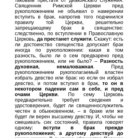
таковым престати от диаконскаго служения.
Священник Римской Церкви пред
рукоположением не объявил о намерении
вступить в брак, напротив того подчинился
правилу той Церкви, решительно
запрещающему брак в священстве:
следственно, по вступлении в Православную
Церковь,
да престанет служити
. Скажут: есть
ли достоинство священства допускает брак
иногда по рукоположении: какая в том
разность, было ли о сем предварено пред
рукоположением, или не было? –
Разность
духовная, немаловажная
. Пред
рукоположением рукополагаемый властен
избрать девство или брак: но если он избрал
девство, и потом вступил в брак,
то он в
некотором падении сам в себе, и пред
очами Церкви
. По сему Церковь
предварительно требует сведения и
удостоверения, будет ли священнослужитель
честен в обыкновенном, – в браке или же
будет ли верен высшему девству. И, чтобы не
смешивать сих состояний, правила говорят
одному:
вступи в брак прежде
рукоположения; а другому девствуй до