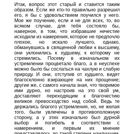
Итак, вопрос этот старый и ставится таким
образом. Если же кто-то правильно разрешил
его, я бы с удовольствием поучился у него.
Мое же поучение, если и не для всех, то, во
всяком случае, для тебя состояло бы,
наверное, в том, что избравшие нечестие
исходили из намерения, которое не предпочло
плохое, но искало лучшего, однако,
обманувшись в священной любви к высшему,
они уклонились к худшему, к которому не
стремились. Посему в изначальном их
устремлении процветало благо, а в неуспехе
можно было бы сослаться на чахлую и слабую
природу. И они, отступив от худшего, видят
благосклонно взирающее на них прощение;
другие же, с самого начала зная, что творимое
ими дурно, но настроив на это свой ум,
доставляют переходящим к благочестию
великое превосходство над собой. Ведь те
держались благого устремления, но, не желая
того, были увлечены в противоположную
сторону, а у этих изначально был дурной
выбор и погибель в соответствии с
намерением, и первым их мнение
представлялось до такой степени наилучшим,