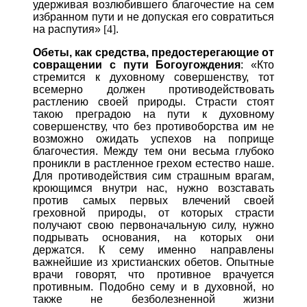
удерживая возлюбившего благочестие на сем
избранном пути и не допуская его совратиться
на распутия»
[4]
.
Обеты, как средства, предостерегающие от
совращении с пути Богоугождения
: «Кто
стремится к духовному совершенству, тот
всемерно должен противодействовать
растлению своей природы. Страсти стоят
такою преградою на пути к духовному
совершенству, что без противоборства им не
возможно ожидать успехов на поприще
благочестия. Между тем они весьма глубоко
проникли в растленное грехом естество наше.
Для противодействия сим страшным врагам,
кроющимся внутри нас, нужно возставать
против самых первых влечений своей
греховной природы, от которых страсти
получают свою первоначальную силу, нужно
подрывать основания, на которых они
держатся. К сему именно направлены
важнейшие из христианских обетов. Опытные
врачи говорят, что противное врачуется
противным. Подобно сему и в духовной, но
также не безболезненной жизни