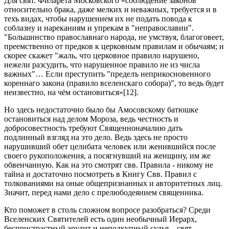
Для свят. Филарета Московского «соблюдение законов
относительно брака, даже мелких и неважных, требуется и в
техъ видах, чтобы нарушением их не подать повода к
соблазну и нареканиям и упрекам в "неправославии".
"Большинство православнаго народа, не умствуя, благоговеет,
преемственно от предков к церковным правилам и обычаям; и
скорее скажет "жаль, что церковное правило нарушено,
нежели разсудить, что нарушенное правило не из числа
важных"… Если преступить "пределъ неприкосновенного
кореннаго закона (правило вселенскаго собора)", то ведь будет
неизвестно, на чём остановиться»[12].
Но здесь недостаточно было бы Амосовскому батюшке
остановиться над делом Мороза, ведь честность и
добросовестность требуют Священноначалию дать
подлинный взгляд на это дело. Ведь здесь не просто
нарушивший обет целибата человек или женившийся после
своего рукоположения, а посягнувший на женщину, им же
обвенчанную. Как на это смотрят свв. Правила - никому не
тайна и достаточно посмотреть в Книгу Свв. Правил с
толкованиями на оные общепризнанных и авторитетных лиц.
Значит, перед нами дело с прелюбодеянием священника.
Кто поможет в столь сложном вопросе разобраться? Среди
Вселенских Святителей есть один необычный Иерарх,
беспристрастный эрудит и неподкупный судья – свят.