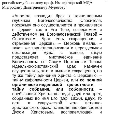
российскому богослову проф. Императорской МДА
Митрофану Дмитриевичу Муретову:
«Апостол возводит брак к таинственным
глубинам Богочеловечества Спасителя,
поскольку оно осушествляется и проявляется
в Церкви, как в Его Теле, созидаемом и
действуемом ее Богочеловеческой Главой –
Спасителем. Брак есть сокращенная и
отраженная Церковь, – Церковь вмале, –
такая же таинственно-живая и нераздельная
организация мужа с женою, какую
представляет мистическое единение
Богочеловека со Своим Церковным Телом.
Идеально-христианский брак назначен
осуществлять, хотя и вмале и сокращенно, но
ту же тайну единения Христа с Церковью, –
тайну кафоличности Церкви, или
ее полной
органически-неделимой целостности, –
тайну собрания, или соборности
, –
пребывания Христа посреди двух или трех,
собранных во имя Его (Мф. 18:20).
Двух
, то
есть в супружеской чете истинно-
христианского брака, таинственно обвеваемой
Духом Христовым, восприемлющей и