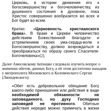
Церковь, в истории движения его к
богосовершенству и богочеловечеству, из
душевного состояния в духовное, пока
Христос совершенно вообразится во всех и
Бог будет во всем.
Кратко: «
Церковность христианского
брака
». В браке и Церкви человечество
действием Божественной благодати и
устремлением своих ума-сердца-воли к
Богосовершенству, должно возрождаться и
преображаться по образу своего Спасителя-
Богочеловека»
[2]
.
Далее Амосовскому батюшке следовало изучить вопрос о
значении обетов, данных Богу, а об этом достаточно находим
у митрополита Московского и Коломенского Сергия
(Ляпидевского):
«Обет есть добровольное обещание Богу
какого-либо приношения или действия в виде
необходимой обязанности не
заповеданного, но духу Господних
заповедей не противного
. Обетные
действия нередко можно примечать в жизни