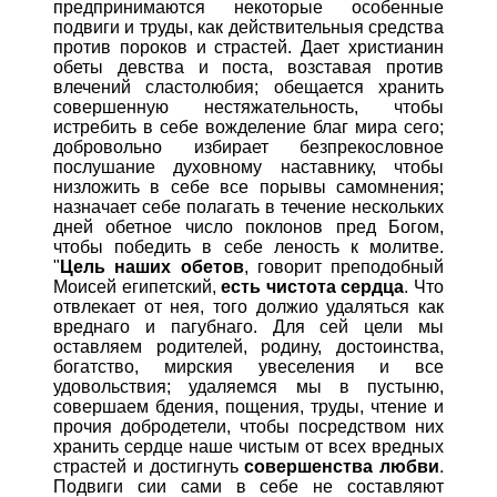
предпринимаются некоторые особенные
подвиги и труды, как действительныя средства
против пороков и страстей. Дает христианин
обеты девства и поста, возставая против
влечений сластолюбия; обещается хранить
совершенную нестяжательность, чтобы
истребить в себе вожделение благ мира сего;
добровольно избирает безпрекословное
послушание духовному наставнику, чтобы
низложить в себе все порывы самомнения;
назначает себе полагать в течение нескольких
дней обетное число поклонов пред Богом,
чтобы победить в себе леность к молитве.
"
Цель наших обетов
, говорит преподобный
Моисей египетский,
есть чистота сердца
. Что
отвлекает от нея, того должио удаляться как
вреднаго и пагубнаго. Для сей цели мы
оставляем родителей, родину, достоинства,
богатство, мирския увеселения и все
удовольствия; удаляемся мы в пустыню,
совершаем бдения, пощения, труды, чтение и
прочия добродетели, чтобы посредством них
хранить сердце наше чистым от всех вредных
страстей и достигнуть
совершенства любви
.
Подвиги сии сами в себе не составляют