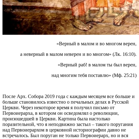
«Верный в малом и во многом верен,
а неверный в малом неверен и во многом» (Лк. 16:10).
«Верный раб! в малом ты был верен,
над многим тебя поставлю» (Мф. 25:21)
После Арх. Собора 2019 года с каждым месяцем все больше и
больше становилось известно о печальных делах в Русской
Церкви. Через некоторое время я получил письмо от
Первоиерарха, в котором он осведомлял о революции,
произошедшей в Церкви. Картина была настолько
поразительной, что я неподвижно застыл – такого поругания
над Первоиерархом в церковной историографии давно не
встречалось. Был поруган не только Первоиерарх, но и вся