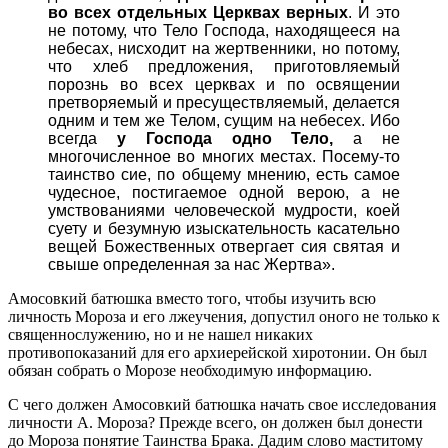
во всех отдельных Церквах верных
. И это
не потому, что Тело Господа, находящееся на
небесах, нисходит на жертвенники, но потому,
что хлеб предложения, приготовляемый
порознь во всех церквах и по освящении
претворяемый и пресуществляемый, делается
одним и тем же Телом, сущим на небесех. Ибо
всегда
у Господа одно Тело,
а не
многочисленное во многих местах. Посему-то
таинство сие, по общему мнению, есть самое
чудесное, постигаемое одной верою, а не
умствованиями человеческой мудрости, коей
суету и безумную изыскательность касательно
вещей Божественных отвергает сия святая и
свыше определенная за нас Жертва».
Амосовкий батюшка вместо того, чтобы изучить всю
личность Мороза и его лжеучения, допустил оного не только к
священнослужению, но и не нашел никаких
противопоказаний для его архиерейской хиротонии. Он был
обязан собрать о Морозе необходимую информацию.
С чего должен Амосовкий батюшка начать свое исследования
личности А. Мороза? Прежде всего, он должен был донести
до Мороза понятие Таинства Брака. Дадим слово маститому