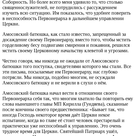
Соборность. Но более всего меня удивило то, что столько
священнослужителей, не потрудились с рассуждением
изучить всю ситуацию. Им показалось, что удобнее поверить
в неспособность Первоиерарха в дальнейшем управлении
Церкви.
Амосовский батюшка, как стало известно, запрещенный за
досаждение своему Первоиерарху, вместо того, чтобы мстить
горделивому бесу подвигами смирения и покаяния, решился
мстить своему Церковному начальству клеветой и угрозами.
Честно говоря, мы никогда не ожидали от Амосовского
батюшки того поступка, свидетелями которого мы стали. Все
эти письма, посылаемые им Первоиерарху, нас глубоко
потрясли. Мы никогда, подобно многим, не осуждали
Амосовского батюшку и не верили в слухи о нём.
Амосовский батюшка начал вести в отношении своего
Первоиерарха себя так, что многим хватило бы повторить ему
слова нынешнего главы МП Кирилла (Гундяева), сказанные
после кончины своего предшественника: «Бывает так, что
иногда Господь некоторое время даёт Церкви некое
испытание, когда во главе её стоит человек престарелый и
практически уже неспособный к управлению. Это очень
трудное время для Церкви. Святейший Патриарх ушёл,