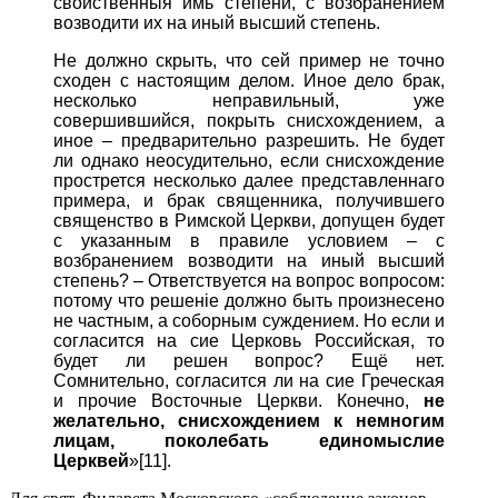
свойственныя имь степени, с возбранением
возводити их на иный высший степень.
Не должно скрыть, что сей пример не точно
сходен с настоящим делом. Иное дело брак,
несколько неправильный, уже
совершившийся, покрыть снисхождением, а
иное – предварительно разрешить. Не будет
ли однако неосудительно, если снисхождение
прострется несколько далее представленнаго
примера, и брак священника, получившего
священство в Римской Церкви, допущен будет
с указанным в правиле условием – с
возбранением возводити на иный высший
степень? – Ответствуется на вопрос вопросом:
потому что решеніе должно быть произнесено
не частным, а соборным суждением. Но если и
согласится на сие Церковь Российская, то
будет ли решен вопрос? Ещё нет.
Сомнительно, согласится ли на сие Греческая
и прочие Восточные Церкви. Конечно,
не
желательно, снисхождением к немногим
лицам, поколебать единомыслие
Церквей
»[11].