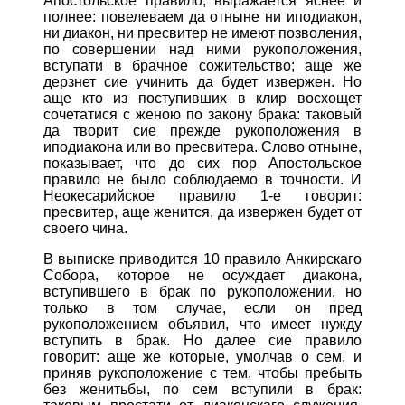
Апостольское правило, выражается яснее и
полнее: повелеваем да отныне ни иподиакон,
ни диакон, ни пресвитер не имеют позволения,
по совершении над ними рукоположения,
вступати в брачное сожительство; аще же
дерзнет сие учинить да будет извержен. Но
аще кто из поступивших в клир восхощет
сочетатися с женою по закону брака: таковый
да творит сие прежде рукоположения в
иподиакона или во пресвитера. Слово отныне,
показывает, что до сих пор Апостольское
правило не было соблюдаемо в точности. И
Неокесарийское правило 1-е говорит:
пресвитер, аще женится, да извержен будет от
своего чина.
В выписке приводится 10 правило Анкирскаго
Собора, которое не осуждает диакона,
вступившего в брак по рукоположении, но
только в том случае, если он пред
рукоположением объявил, что имеет нужду
вступить в брак. Но далее сие правило
говорит: аще же которые, умолчав о сем, и
приняв рукоположение с тем, чтобы пребыть
без женитьбы, по сем вступили в брак: