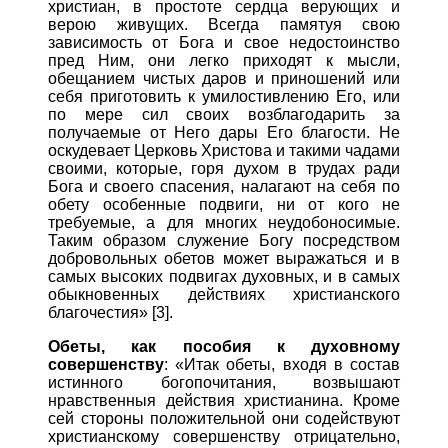
христиан, в простоте сердца верующих и
верою живущих. Всегда памятуя свою
зависимость от Бога и свое недостоинство
пред Ним, они легко приходят к мысли,
обещанием чистых даров и приношений или
себя приготовить к умилостивлению Его, или
по мере сил своих возблагодарить за
получаемые от Него дары Его благости. Не
оскудевает Церковь Христова и такими чадами
своими, которые, горя духом в трудах ради
Бога и своего спасения, налагают на себя по
обету особенные подвиги, ни от кого не
требуемые, а для многих неудобоносимые.
Таким образом служение Богу посредством
добровольных обетов может выражаться и в
самых высоких подвигах духовных, и в самых
обыкновенных действиях христианского
благочестия» [3].
Обеты, как пособия к духовному
совершенству
: «Итак обеты, входя в состав
истинного богопочитания, возвышают
нравственныя действия христианина. Кроме
сей стороны положительной они содействуют
христианскому совершенству отрицательно,