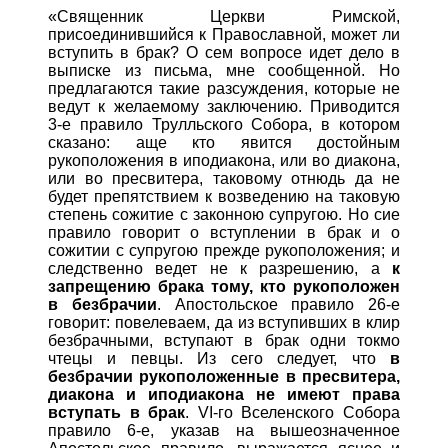
«Священник Церкви Римской,
присоединившийся к Православной, может ли
вступить в брак? О сем вопросе идет дело в
выписке из письма, мне сообщенной. Но
предлагаются такие разсуждения, которые не
ведут к желаемому заключению. Приводится
3-е правило Трулльского Собора, в котором
сказано: аще кто явится достойным
рукоположения в иподиакона, или во диакона,
или во пресвитера, таковому отнюдь да не
будет препятствием к возведению на таковую
степень сожитие с законною супругою. Но сие
правило говорит о вступлении в брак и о
сожитии с супругою прежде рукоположения; и
следственно ведет не к разрешению, а
к
запрещению брака тому, кто рукоположен
в безбрачии
. Апостольское правило 26-е
говорит: повелеваем, да из вступивших в клир
безбрачными, вступают в брак одни токмо
чтецы и певцы. Из сего следует, что
в
безбрачии рукоположенные в пресвитера,
диакона и иподиакона не имеют права
вступать в брак
. VI-го Вселенского Собора
правило 6-е, указав на вышеозначенное