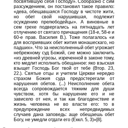
посвятившую себя Господу». Сообразно с сим
разсуждением, он постановил такое правило:
«дева, обещавшаяся Господу в чистоте жити,
но обет свой нарушившая, подлежит
осуждению прелюбодейцы». А виновные в
сем грехе подвергались на пятнадцать лет
отлучению от святаго причащения (18-е, 58-е и
60-е прав. Василия В.). Тоже полагалось «и
для восприявших обет жития монашескаго, но
падших». Что за неисполненный обет угрожает
небрежному суд Божий, сие можно заключить
«из древней угрозы, изреченной в законе тому,
кто медлит исполнить обещанное: яко взыская
взыщет Господь Бог твой от тебе (Втор. 23,
22.). Святые отцы и учители Церкви нередко
страхом Божия суда предостерегали от
нарушения обетов. (...) Неисполнение обета
всегда сопровождается тяжким для души
чувством, хотя бы нарушение его и не
зависело от нея, и так как благоденствие и
жизнь человека не во власти его: то в
предупреждение всех непредвидимых
случаев дана заповедь: аще обещаешь обет
Богу, не умедли отдати его (Еккл. 5, 3)»[8].