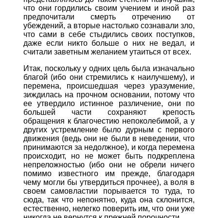
что они гордились своим учением и иной раз
предпочитали смерть отречению от
убеждений, а вторые настолько сознавали зло,
что сами в себе стыдились своих поступков,
даже если никто больше о них не ведал, и
считали заветным желанием утаиться от всех.
Итак, поскольку у одних цель была изначально
благой (ибо они стремились к наилучшему), и
перемена, происшедшая через уразумение,
зиждилась на прочном основании, потому что
ее утвердило истинное различение, они по
большей части сохраняют крепость
обращения к благочестию непоколебимой, а у
других устремление было дурным с первого
движения (ведь они не были в неведении, что
принимаются за недолжное), и когда перемена
происходит, но не может быть подкреплена
непреложностью (ибо они не обрели ничего
помимо известного им прежде, благодаря
чему могли бы утвердиться прочнее), а воля в
своем самовластии порывается то туда, то
сюда, так что непонятно, куда она склонится,
естественно, нелегко поверить им, что они уже
никогда не вернутся к прежней порочности.