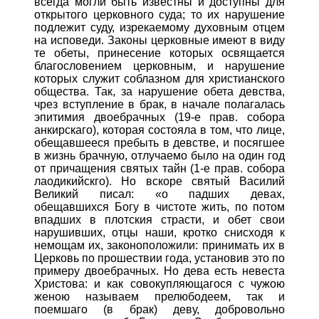
всегда могли быть известны и доступны для
открытого церковного суда; то их нарушение
подлежит суду, изрекаемому духовным отцем
на исповеди. Законы церковные имеют в виду
те обеты, принесение которых освящается
благословением церковным, и нарушение
которых служит соблазном для христианского
общества. Так, за нарушение обета девства,
чрез вступление в брак, в начале полагалась
эпитимия двоебрачных (19-е прав. собора
анкирскаго), которая состояла в том, что лице,
обещавшееся пребыть в девстве, и посягшее
в жизнь брачную, отлучаемо было на один год
от причащения святых тайн (1-е прав. собора
лаодикийскго). Но вскоре святый Василий
Великий писал: «о падших девах,
обещавшихся Богу в чистоте жить, по потом
впадших в плотския страсти, и обет свои
нарушивших, отцы наши, кротко снисходя к
немощам их, законоположили: принимать их в
Церковь по прошествии года, установив это по
примеру двоебрачных. Но дева есть невеста
Христова: и как совокупляющагося с чужою
женою называем прелюбодеем, так и
поемшаго (в брак) деву, добровольно