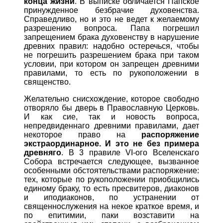
конца жизни
. В выписке обличается Папское
принужденное безбрачие духовенства.
Справедливо, но и это не ведет к желаемому
разрешению вопроса. Папа погрешил
запрещением брака духовенству в нарушение
древних правил: надобно остеречься, чтобы
не погрешить разрешением брака при таком
условии, при котором он запрещен древними
правилами, то есть по рукоположении в
священство.
Желательно снисхождение, которое свободно
отворяло бы дверь в Православную Церковь.
И как сие, так и новость вопроса,
непредвиденнаго древними правилами, дает
некоторое право на
распоряжение
экстраординарное. И это не без примера
древняго
. В 3 правиле VI-ого Вселенскаго
Собора встречается следующее, вызванное
особенными обстоятельствами распоряжение:
тех, которые по рукоположении приобщились
единому браку, то есть пресвитеров, диаконов
и иподиаконов, по устранении от
священнослужения на некое краткое время, и
по епитимии, паки возставити на