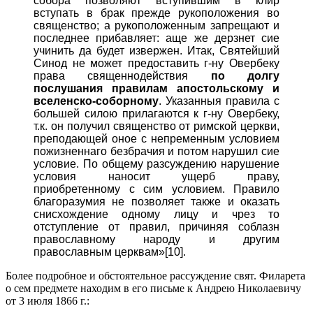
собора позволяют вступившим в клир
вступать в брак прежде рукоположения во
священство; а рукоположенным запрещают и
последнее прибавляет: аще же дерзнет сие
учинить да будет извержен. Итак, Святейший
Синод не может предоставить г-ну Овербеку
права священнодействия
по долгу
послушания правилам апостольскому и
вселенско-соборному
. Указанныя правила с
большей силою прилагаются к г-ну Овербеку,
т.к. он получил священство от римской церкви,
преподающей оное с непременным условием
пожизненнаго безбрачия и потом нарушил сие
условие. По общему разсуждению нарушение
условия наносит ущерб праву,
приобретенному с сим условием. Правило
благоразумия не позволяет также и оказать
снисхождение одному лицу и чрез то
отступление от правил, причиняя соблазн
православному народу и другим
православным церквам»[10].
Более подробное и обстоятельное рассуждение свят. Филарета
о сем предмете находим в его письме к Андрею Николаевичу
от 3 июля 1866 г.: