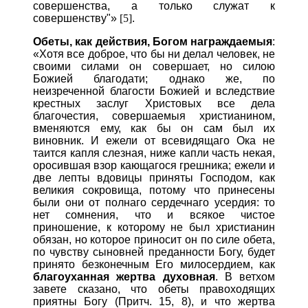
совершенства, а только служат к
совершенству"»
[5]
.
Обеты, как действия, Богом награждаемыя
:
«Хотя все доброе, что бы ни делал человек, не
своими силами он совершает, но силою
Божией благодати; однако же, по
неизреченной благости Божией и вследствие
крестных заслуг Христовых все дела
благочестия, совершаемыя христианином,
вменяются ему, как бы он сам был их
виновник. И ежели от всевидящаго Ока не
таится капля слезная, ниже капли часть некая,
оросившая взор кающагося грешника; ежели и
две лепты вдовицы приняты Господом, как
великия сокровища, потому что принесены
были они от полнаго сердечнаго усердия: то
нет сомнения, что и всякое чистое
приношение, к которому не был христианин
обязан, но которое приносит он по силе обета,
по чувству сыновней преданности Богу, будет
принято безконечным Его милосердием, как
благоуханная жертва духовная
. В ветхом
завете сказано, что обеты правоходящих
приятны Богу (Притч. 15, 8), и что жертва