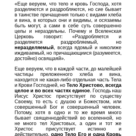
«Еще веруем, что тело и кровь Господа, хотя
разделяются и раздробляются, но сие бывает
в таинстве причащения только с видами хлеба
и вина, в которых они и видимы, и осязаемы
быть могут, а сами в себе суть совершенно
целы и нераздельны. Почему и Вселенская
Церковь говорит: «Раздробляется и
разделяется раздробляемый, но
неразделяемый
, всегда ядомый и николиже
иждиваемый, но причащающиися (разумеется,
достойно) освящаяй».
Еще веруем, что в каждой части, до малейшей
частицы преложенного хлеба и вина,
находится не какая-либо отдельная часть Тела
и Крови Господней, но
Тело Христово, всегда
целое и во всех частях единое
. Господь наш
Иисус Христос присутствует по существу
Своему, то есть с душою и Божеством, или
совершенный Бог и совершенный человек.
Потому, хотя в одно и то же время много
бывает священнодействий во вселенной, но
не много тел Христовых, а один и тот же
Христос присутствует истинно и
действительно,
одно Тело Его и одна Кровь