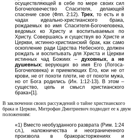
осуществляющей в себе по мере своих сил
Богочеловечество Спасителя, делающей
спасение свое (Флп. 2:12).
Трех
, то есть и в
чадах идеально-христианского брака,
рождаемых во имя Спасителя-Богочеловека,
ведомых ко Христу и воспитываемых по
Христу. Совершаясь и существуя во Христе и
Церкви, истинно-христианский брак, как само
оскопление ради Царства Небесного, должен
рождать и воспитывать для Христа и Церкви
истинных чад Божиих –
духовных, а не
душевных
; верующих во имя Его (Логоса-
Богочеловека) и приемлющих Его, кои не от
крови, не от похоти плоти, не от похоти мужа,
но от Бога родились (Ин. 1:12-13). В этом –
существо, цель и смысл христианского
брака»[1].
В заключении своих рассуждений о тайне христианского
брака и Церкви, Митрофан Дмитриевич подводит ее к двум
положениям:
«1) Вместо необузданного разврата (Рим. 1:24
сл.), наложничества и неограниченного
произвола в бракорасторжениях и