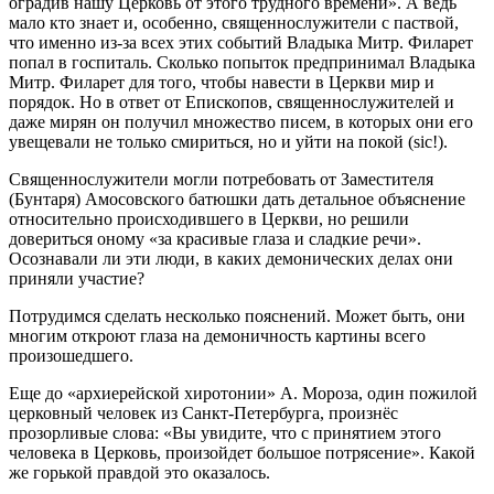
оградив нашу Церковь от этого трудного времени». А ведь
мало кто знает и, особенно, священнослужители с паствой,
что именно из-за всех этих событий Владыка Митр. Филарет
попал в госпиталь. Сколько попыток предпринимал Владыка
Митр. Филарет для того, чтобы навести в Церкви мир и
порядок. Но в ответ от Епископов, священнослужителей и
даже мирян он получил множество писем, в которых они его
увещевали не только смириться, но и уйти на покой (sic!).
Священнослужители могли потребовать от Заместителя
(Бунтаря) Амосовского батюшки дать детальное объяснение
относительно происходившего в Церкви, но решили
довериться оному «за красивые глаза и сладкие речи».
Осознавали ли эти люди, в каких демонических делах они
приняли участие?
Потрудимся сделать несколько пояснений. Может быть, они
многим откроют глаза на демоничность картины всего
произошедшего.
Еще до «архиерейской хиротонии» А. Мороза, один пожилой
церковный человек из Санкт-Петербурга, произнёс
прозорливые слова: «Вы увидите, что с принятием этого
человека в Церковь, произойдет большое потрясение». Какой
же горькой правдой это оказалось.