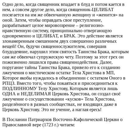
Одно дело, когда священник впадает в блуд и потом кается в
нем, а совсем другое дело, когда священник-ЦЕЛИБАТ
посягается на им же обвенчанную женщину и «женится» на
оной. Затем, чтобы оправдать свое преступление,
разрабатывает целое мировоззрение – религиозно-
нравственную систему, принципиально отвергающую
одновременно и ЦЕЛИБАТ, и БРАК. Это действие является
злонамеренным смешением двух совершенно различных
вещей! Он, будучи священнослужителем, совершив
блудодеяние, нарушил этим святость Таинства Брака, которым
сам же обвенчал супружескую чету. Поэтому за этот грех он
пожизненно лишился права священнодействия. Далее,
поругание тайны Таинства Брака, привело его к созданию
лжеучения о мистическом остатке Тела Христова в МП,
Которое якобы нуждалось в объединении с остатком Оного в
РПЦЗ. Вместо того, чтобы покаяться и присоединиться к
ПОДЛИННОМУ Телу Христову, Которым является лишь
ОДНА и НЕДЕЛИМАЯ Церковь Христова, он создал своё
лжеучение о сосуществовании «кусков» Тела Христова,
разделённого в разных сообществах, не входящих даже в
Церковь Христову. Это не учение, а наглая ересь!
В Послании Патриархов Восточно-Кафолической Церкви о
Православной вере (1723 г.) читаем: