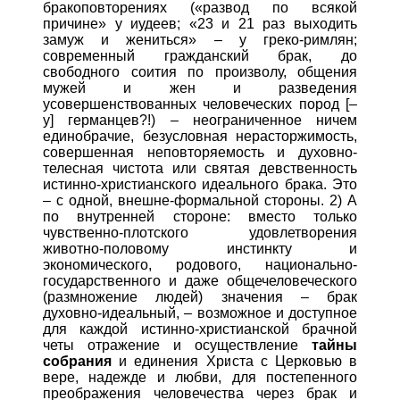
бракоповторениях («развод по всякой
причине» у иудеев; «23 и 21 раз выходить
замуж и жениться» – у греко-римлян;
современный гражданский брак, до
свободного соития по произволу, общения
мужей и жен и разведения
усовершенствованных человеческих пород [–
у] германцев?!) – неограниченное ничем
единобрачие, безусловная нерасторжимость,
совершенная неповторяемость и духовно-
телесная чистота или святая девственность
истинно-христианского идеального брака. Это
– с одной, внешне-формальной стороны. 2) А
по внутренней стороне: вместо только
чувственно-плотского удовлетворения
животно-половому инстинкту и
экономического, родового, национально-
государственного и даже общечеловеческого
(размножение людей) значения – брак
духовно-идеальный, – возможное и доступное
для каждой истинно-христианской брачной
четы отражение и осуществление
тайны
собрания
и единения Христа с Церковью в
вере, надежде и любви, для постепенного
преображения человечества через брак и