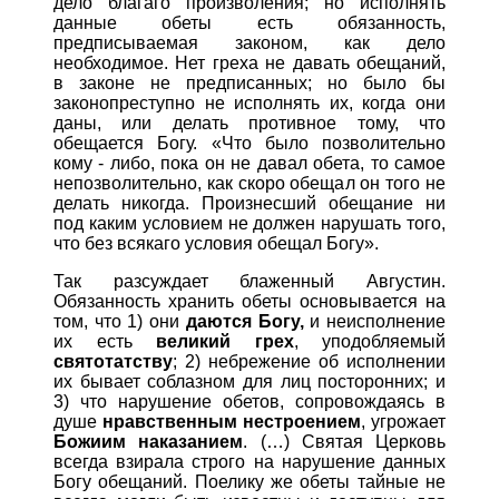
дело благаго произволения; но исполнять
данные обеты есть обязанность,
предписываемая законом, как дело
необходимое. Нет греха не давать обещаний,
в законе не предписанных; но было бы
законопреступно не исполнять их, когда они
даны, или делать противное тому, что
обещается Богу. «Что было позволительно
кому - либо, пока он не давал обета, то самое
непозволительно, как скоро обещал он того не
делать никогда. Произнесший обещание ни
под каким условием не должен нарушать того,
что без всякаго условия обещал Богу».
Так разсуждает блаженный Августин.
Обязанность хранить обеты основывается на
том, что 1) они
даются Богу,
и неисполнение
их есть
великий грех
, уподобляемый
святотатству
; 2) небрежение об исполнении
их бывает соблазном для лиц посторонних; и
3) что нарушение обетов, сопровождаясь в
душе
нравственным нестроением
, угрожает
Божиим наказанием
. (…) Святая Церковь
всегда взирала строго на нарушение данных
Богу обещаний. Поелику же обеты тайные не