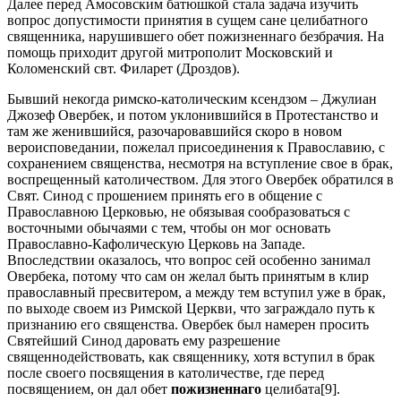
Далее перед Амосовским батюшкой стала задача изучить
вопрос допустимости принятия в сущем сане целибатного
священника, нарушившего обет пожизненнаго безбрачия. На
помощь приходит другой митрополит Московский и
Коломенский свт. Филарет (Дроздов).
Бывший некогда римско-католическим ксендзом – Джулиан
Джозеф Овербек, и потом уклонившийся в Протестанство и
там же женившийся, разочаровавшийся скоро в новом
вероисповедании, пожелал присоединения к Православию, с
сохранением священства, несмотря на вступление свое в брак,
воспрещенный католичеством. Для этого Овербек обратился в
Свят. Синод с прошением принять его в общение с
Православною Церковью, не обязывая сообразоваться с
восточными обычаями с тем, чтобы он мог основать
Православно-Кафолическую Церковь на Западе.
Впоследствии оказалось, что вопрос сей особенно занимал
Овербека, потому что сам он желал быть принятым в клир
православный пресвитером, а между тем вступил уже в брак,
по выходе своем из Римской Церкви, что заграждало путь к
признанию его священства. Овербек был намерен просить
Святейший Синод даровать ему разрешение
священнодействовать, как священнику, хотя вступил в брак
после своего посвящения в католичестве, где перед
посвящением, он дал обет
пожизненнаго
целибата[9].