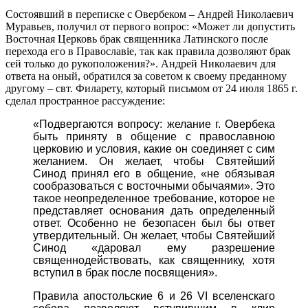
Состоявший в переписке с Овербеком – Андрей Николаевич
Муравьев, получил от первого вопрос: «Может ли допустить
Восточная Церковь брак священника Латинского после
перехода его в Православіе, так как правила дозволяют брак
сей только до рукоположения?». Андрей Николаевич для
ответа на оный, обратился за советом к своему преданному
другому – свт. Филарету, который письмом от 24 июля 1865 г.
сделал пространное рассуждение:
«Подвергаются вопросу: желание г. Овербека
быть приняту в общение с православною
церковию и условия, какие он соединяет с сим
желанием. Он желает, чтобы Святейший
Синод принял его в общение, «не обязывая
сообразоваться с восточными обычаями». Это
такое неопределенное требование, которое не
представляет основания дать определенный
ответ. Особенно не безопасен был бы ответ
утвердительный. Он желает, чтобы Святейший
Синод «даровал ему разрешение
священнодействовать, как священнику, хотя
вступил в брак после посвящения».
Правила апостольские 6 и 26 VI вселенскаго