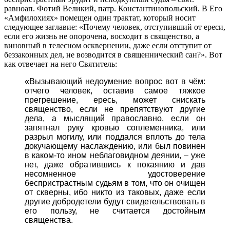
равноап. Фотий Великий, патр. Константинопольский. В Его
«Амфилохиях» помещен один трактат, который носит
следующее заглавие: «Почему человек, отступивший от ереси,
если его жизнь не опорочена, восходит в священство, а
виновный в телесном осквернении, даже если отступит от
беззаконных дел, не возводится в священнический сан?». Вот
как отвечает на него Святитель:
«Вызывающий недоумение вопрос вот в чём:
отчего человек, оставив самое тяжкое
прегрешение, ересь, может снискать
священство, если не препятствуют другие
дела, а мыслящий православно, если он
запятнал руку кровью соплеменника, или
разрыл могилу, или поддался вплоть до тела
докучающему наслаждению, или был повинен
в каком-то ином неблаговидном деянии, – уже
нет, даже обратившись к покаянию и дав
несомненное удостоверение
беспристрастным судьям в том, что он очищен
от скверны, ибо никто из таковых, даже если
другие добродетели будут свидетельствовать в
его пользу, не считается достойным
священства.