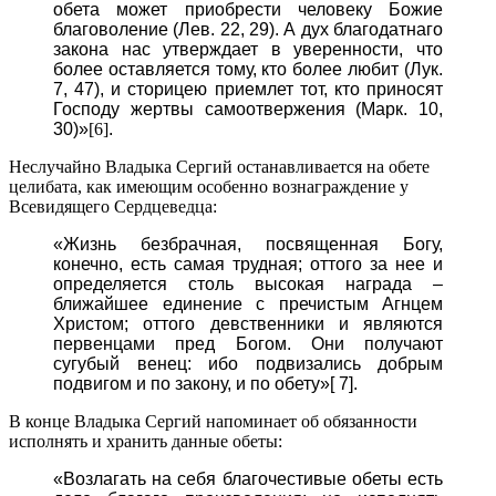
обета может приобрести человеку Божие
благоволение (Лев. 22, 29). А дух благодатнаго
закона нас утверждает в уверенности, что
более оставляется тому, кто более любит (Лук.
7, 47), и сторицею приемлет тот, кто приносят
Господу жертвы самоотвержения (Марк. 10,
30)»
[6]
.
Неслучайно Владыка Сергий останавливается на обете
целибата, как имеющим особенно вознаграждение у
Всевидящего Сердцеведца:
«Жизнь безбрачная, посвященная Богу,
конечно, есть самая трудная; оттого за нее и
определяется столь высокая награда –
ближайшее единение с пречистым Агнцем
Христом; оттого девственники и являются
первенцами пред Богом. Они получают
сугубый венец: ибо подвизались добрым
подвигом и по закону, и по обету»[ 7].
В конце Владыка Сергий напоминает об обязанности
исполнять и хранить данные обеты:
«Возлагать на себя благочестивые обеты есть