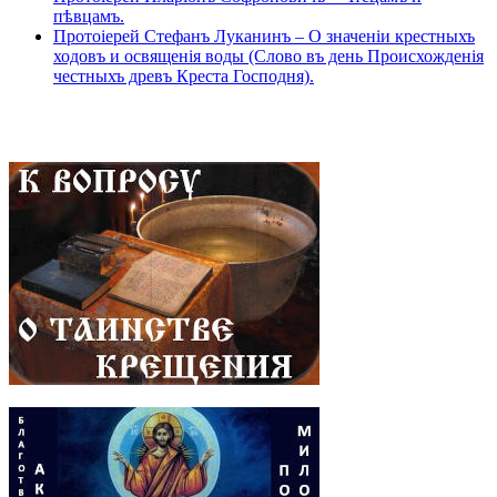
пѣвцамъ.
Протоіерей Стефанъ Луканинъ – О значеніи крестныхъ
ходовъ и освященія воды (Слово въ день Происхожденія
честныхъ древъ Креста Господня).