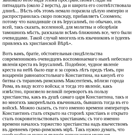
пятнадцать (около 2 верстъ), да и широта его соотвѣтствовала
длинѣ... Вѣсть объ этомъ немало поразила цѣлую имперію и
распространилась скоро повсюду, прибавляетъ Созоменъ;
потому что находившіе ся въ Іерусалимѣ, по обычаю, изъ
всей, такъ сказать, вселенной, для молитвы и обозрѣнія
тамошнихъ мѣстъ, разсказали всѣмъ ближнимъ все, чего были
очевидцами. Такой случай многихъ изъ язычниковъ и іудеевъ
привлекъ къ христіанской Вѣрѣ».
Вотъ вамъ, братіе, обстоятельныя свидѣтельства
современниковъ очевидцевъ воспоминаемаго нынѣ небеснаго
явленія креста въ Іерусалимѣ. Подобное, чудное явленіе
креста на небѣ было еще и за сорокъ лѣтъ предъ тѣмъ, при
воцареніи равноапостольнаго Константина, на канунѣ его
битвы съ тираномъ римскимъ Максентіемъ, вблизи города
Рима, въ виду всего войска; и тогда это явленіе, какъ
извѣстно, произвело великій переворотъ въ пользу
христіанства, какъ въ душѣ самаго царя Константина, такъ и
во многихъ закоренѣлыхъ язычникахъ, бывшихъ тогда въ его
войскѣ. Можно сказать, съ того именно времени императоръ
Константинъ сталъ открыто на сторонѣ христіанъ и открыто
сталъ покровительствовать христіанамъ; съ того именно
времени началось торжество христіанства надъ язычествомъ
въ древнемъ греко-римскомъ мірѣ. Такъ нужно думать, что
необычайныя чудныя явленія допускаются мудрымъ