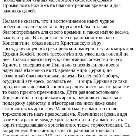
Промысломъ Божіимъ въ благопотребныя времена и для
важныхъ цѣлей.
Нельзя не сказать, что и воспоминаемое нынѣ чудное
небесное явленіе креста въ Іерусалимѣ было также
благопотребнымъ для своего времени и также имѣло весьма
важную цѣль. Въ царствованіе св равноапостольнаго
Константина, объявившаго Христіанскую вѣру
господствующею въ греко-римской имперіи, насталъ миръ для
Церкви Божіей, послѣ трехсотлѣтнихъ ужасныхъ гоненій на
нее. Только аріанская ересь, отвергавшая божество Іисуса
Христа и совершенное Имъ дѣло спасенія силою креста,
нарушала нѣсколько въ тѣ времена миръ Церкви; но
созванный благочестивымъ царемъ Вселенскій Соборъ,
осудившій эту ересь, ослабилъ ее, – и миръ Церкви все таки
продолжался до самой кончины равноапостольнаго царя. Не
то было при его преемникахъ. Дѣти равноапостольнаго
Константина, по проискамъ аріанъ, начинаютъ оказывать
поддержку аріанству, и нѣкоторыя изъ нихъ даже сами
склоняются къ аріанству. Мало по малу аріанство стало
торжествовать надъ православіемъ. Язычники и іудеи, видя
взаимныя распри между христіанами и силу аріанства, въ
корнѣ подрывавшаго христіанство, также торжествовали. Съ
воцареніемъ Констанція, сына св. равноапостольнаго
Константина, около 350 года, именно и открылось торжество