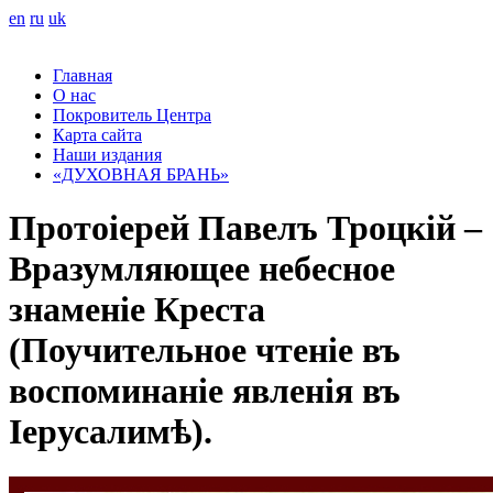
en
ru
uk
Главная
О нас
Покровитель Центра
Карта сайта
Наши издания
«ДУХОВНАЯ БРАНЬ»
Протоіерей Павелъ Троцкій –
Вразумляющее небесное
знаменіе Креста
(Поучительное чтеніе въ
воспоминаніе явленія въ
Іерусалимѣ).