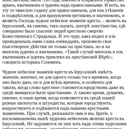
аріанъ, язычниковъ и іудеевъ надъ православными. И вотъ, въ
эту то тяжелую годину для православныхъ, для ихъ утѣшенія
и подкрѣпленія, и для вразумленія еретиковъ и язычниковъ, и
являетъ Господь чудное небесное знаменіе креста, – являетъ въ
Іерусалимѣ, въ самомъ, такъ сказать, центрѣ хнистіанства, гдѣ
совершено было спасеніе людей крестною смертію
Божественнаго Страдальца. И это чудо, какъ видно и изъ
приведенныхъ нами словъ очевидцевъ, произвело свое
благотворное дѣйствіе не только на христіанъ, но и на
многихъ іудеевъ и язычниковъ. «Такой случай многихъ и изъ
язычниковъ и іудеевъ привлекъ къ христіанской Вѣрѣ»,
говоритъ историкъ Созоменъ.
Чудное небесное знаменіе креста въ Іерусалимѣ имѣетъ
значеніе, конечно, не для одного только того времени, когда
оно было дано, но и для всѣхъ временъ, и особенно для
такихъ, когда слово крестное становится юродствомъ даже въ
средѣ мнящихся быти христіанами. А таково время, думаемъ,
именно, и наше время, когда появляются въ средѣ нашей
разные шалопуты и штундисты, которые юродствуютъ,
кощунствуютъ и издѣваются надъ нашимъ крестнымъ
знаменіемъ. При случаѣ, разскажите имъ и вы, братіе, о
воспоминаемомъ нынѣ чудномъ небесномъ явленіи креста въ
Іерусалимѣ. Не задумаются ли они хоть надъ этимъ чудеснымъ
небеснымъ знаменіемъ, достовѣрность котораго утверждена,