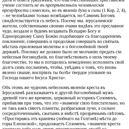
ученіе состоитъ
не
въ препрѣтелныхъ человѣческiя
премудрости словесѣхъ, но въ явленiи духа и силы
(1 Кор. 2, 4),
– не человѣками только возвѣщается, но Самимъ Богомъ
свидѣтельствуется съ небесъ. Посему мы. іерусалимскіе
жители, собственными своими очами видѣвъ это преславное
чудо, воздали и будемъ воздавать Всецарю Богу и
Единородному Сыну Божію подобающее съ благодареніемъ
поклоненіе, совершивъ и продолжая совершать во святыхъ
мѣстахъ прилежныя молитвы и о боголюбивой твоей
державѣ. Поелику же должно было не молчанію предать сіи
небесныя боговидѣнія, но благовѣствовать о нихъ твоему
благочестію, то мы и потщились немедленно исполнить свой
долгъ симъ посланіемъ, чтобы, увѣдавъ о томъ, что вновь
явлено свыше, воспріялъ ты болѣе твердое упованіе на
Господа нашего Іисуса Христа».
Объ этомъ же чудномъ небесномъ явленіи креста въ
Іерусалимѣ разсказываетъ и другой боголюбивый мужъ
древній того же времени, церковный историкъ Созоменъ,
прибавляя при томъ, что это «знаменіе сіяло блистательно, но
не такъ какъ сіяютъ планеты, разбрасывая лучи, а сильно
сосредоточеннымъ, сжатымъ и вмѣстѣ прозрачнымъ свѣтомъ.
«Простираясь отъ краніева (лобнаго на Голгоѳѣ) мѣста до
горы Елеонской», продолжаетъ Созоменъ, «знаменіе креста
занимало небо надъ этимъ пространствомъ стадій на