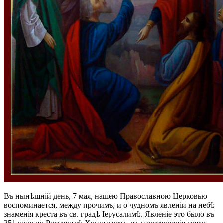
Въ нынѣшній день, 7 мая, нашею Православною Церковью
воспоминается, между прочимъ, и о чудномъ явленіи на небѣ
знаменія креста въ св. градѣ Іерусалимѣ. Явленіе это было въ
351 году по Рождествѣ Христовомъ, въ царствованіе греко-