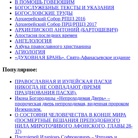
В ПОМОЩЬ ГОВЕЮЩИМ
БОГОСЛУЖЕБНЫЕ ТЕКСТЫ И УКАЗАНИЯ
БОГОСЛОВСКИЕ ТРУДЫ
Архиерейский Собор РПЦЗ 2016
Архиерейский Собор ПРЦ/РПЦЗ 2017
АРХИЕПИСКОП АНТОНИЙ (БАРТОШЕВИЧ)
Апостасия последних времен
АНГЕЛОЛОГИЯ
Азбука православного христианина
АГИОЛОГИЯ
«ДУХОВНАЯ БРАНЬ». Свято-Афанасьевское издание
Популярное:
ПРАВОСЛАВНАЯ И ИУДЕЙСКАЯ ПАСХИ
НИКОГДА НЕ СОВПАДАЮТ (ВРЕМЯ
ПРАЗДНОВАНИЯ ПАСХИ).
Икона Богородицы «Непроходимая Дверь» –
пророческая дверь непроходимая, виденная пророком
Иезекиилем.
О СОСТОЯНИ ЧЕЛОВЕЧЕСТВА В КОНЦЕ МИРА
(ПОСМЕРТНЫЕ ВЕЩАНИЯ ПРЕПОДОБНОГО
НИЛА МИРОТОЧИВОГО АФОНСКОГО, ГЛАВЫ 28-
37)
Протоіерей Иларіонъ Софроновичъ – Чтецамъ и