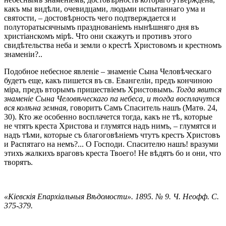
какъ мы видѣли, очевидцами, людьми испытаннаго ума и
святости, – достовѣрность чего подтверждается и
полуторатысячнымъ празднованіемъ нынѣшняго дня въ
христіанскомъ мірѣ. Что они скажутъ и противъ этого
свидѣтельства неба и земли о крестѣ Христовомъ и крестномъ
знаменіи?..
Подобное небесное явленіе – знаменіе Сына Человѣческаго
будетъ еще, какъ пишется въ св. Евангеліи, предъ кончиною
міра, предъ вторымъ пришествіемъ Христовымъ.
Тогда явится
знаменіе Сына Человѣческаго па небеса, и тогда восплачутся
вся колѣна земная
, говоритъ Самъ Спаситель нашъ (Матѳ. 24,
30). Кто же особенно восплачется тогда, какъ не тѣ, которые
не чтятъ креста Христова и глумятся надъ нимъ, – глумятся и
надъ тѣми, которые съ благоговѣніемъ чтутъ крестъ Христовъ
и Распятаго на немъ?... О Господи. Спасителю нашъ! вразуми
этихъ жалкихъ враговъ креста Твоего! Не вѣдятъ бо и они, что
творятъ.
«Кіевскія Епархіальныя Вѣдомости». 1895. № 9. Ч. Неофф. С.
375-379.