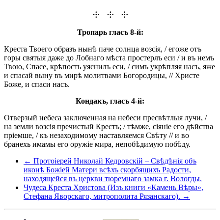
⸭ ⸭ ⸭
Тропарь гласъ 8-й:
Креста Твоего образъ нынѣ паче солнца возсія, / егоже отъ
горы святыя даже до Лобнаго мѣста простерлъ еси / и въ немъ
Твою, Спасе, крѣпость уяснилъ еси, / симъ укрѣпляя насъ, яже
и спасай выну въ мирѣ молитвами Богородицы, // Христе
Боже, и спаси насъ.
Кондакъ, гласъ 4-й:
Отверзый небеса заключенная на небеси пресвѣтлыя лучи, /
на земли возсія пречистый Крестъ; / тѣмже, сіяніе его дѣйства
пріемше, / къ незаходимому наставляемся Свѣту // и во
бранехъ имамы его оружіе мира, непобѣдимую побѣду.
← Протоіерей Николай Кедровскій – Свѣдѣнія объ
иконѣ Божіей Матери всѣхъ скорбящихъ Радости,
находящейся въ церкви тюремнаго замка г. Вологды.
Чудеса Креста Христова (Изъ книги «Камень Вѣры»,
Стефана Яворскаго, митрополита Рязанскаго). →