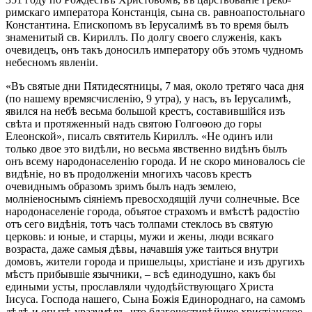
римскаго императора Констанція, сына св. равноапостольнаго
Константина. Епископомъ въ Іерусалимѣ въ то время былъ
знаменитый св. Кириллъ. По долгу своего служенія, какъ
очевидецъ, онъ такъ доносилъ императору объ этомъ чудномъ
небесномъ явленіи.
«Въ святые дни Пятидесятницы, 7 мая, около третяго часа дня
(по нашему времясчисленію, 9 утра), у насъ, въ Іерусалимѣ,
явился на небѣ весьма большой крестъ, составившійся изъ
свѣта и протяженный надъ святою Голгоѳою до горы
Елеонской», писалъ святитель Кириллъ. «Не одинъ или
только двое это видѣли, но весьма явственно видѣнъ былъ
онъ всему народонаселенію города. И не скоро миновалось сіе
видѣніе, но въ продолженіи многихъ часовъ крестъ
очевиднымъ образомъ зримъ былъ надъ землею,
молніеноснымъ сіяніемъ превосходящій лучи солнечные. Все
народонаселеніе города, объятое страхомъ и вмѣстѣ радостію
отъ сего видѣнія, тотъ часъ толпами стеклось въ святую
церковь: и юные, и старцы, мужи и жены, люди всякаго
возраста, даже самыя дѣвы, начавшія уже таиться внутри
домовъ, жители города и пришельцы, христіане и изъ другихъ
мѣстъ прибывшіе язычники, – всѣ единодушно, какъ бы
едиными усты, прославляли чудодѣйствующаго Христа
Іисуса. Господа нашего, Сына Божія Единороднаго, на самомъ
дѣлѣ и опытѣ уразумѣвъ, что благочестивѣйшее христіанское