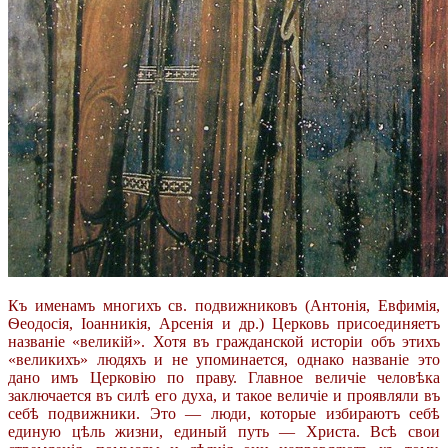
Къ именамъ многихъ св. подвижниковъ (Антонія, Евфимія,
Ѳеодосія, Іоанникія, Арсенія и др.) Церковь присоединяетъ
названіе «великій». Хотя въ гражданской исторіи объ этихъ
«великихъ» людяхъ и не упоминается, однако названіе это
дано имъ Церковію по праву. Главное величіе человѣка
заключается въ силѣ его духа, и такое величіе и проявляли въ
себѣ подвижники. Это — люди, которые избираютъ себѣ
единую цѣль жизни, единый путь — Христа. Всѣ свои