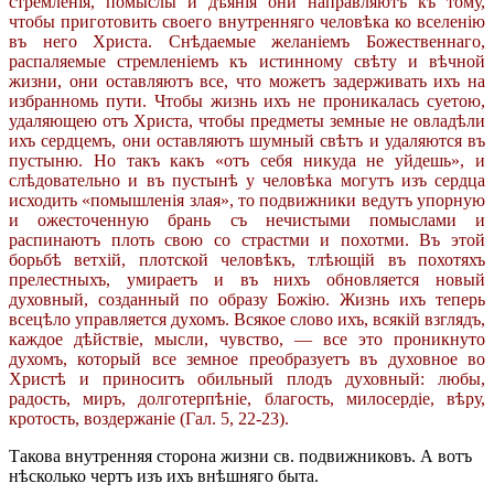
стремленія, помыслы и дѣянія они направляютъ къ тому,
чтобы приготовить своего внутренняго человѣка ко вселенію
въ него Христа. Снѣдаемые желаніемъ Божественнаго,
распаляемые стремленіемъ къ истинному свѣту и вѣчной
жизни, они оставляютъ все, что можетъ задерживать ихъ на
избранномь пути. Чтобы жизнь ихъ не проникалась суетою,
удаляющею отъ Христа, чтобы предметы земные не овладѣли
ихъ сердцемъ, они оставляютъ шумный свѣтъ и удаляются въ
пустыню. Но такъ какъ «отъ себя никуда не уйдешь», и
слѣдовательно и въ пустынѣ у человѣка могутъ изъ сердца
исходить «помышленія злая», то подвижники ведутъ упорную
и ожесточенную брань съ нечистыми помыслами и
распинаютъ плоть свою со страстми и похотми. Въ этой
борьбѣ ветхій, плотской человѣкъ, тлѣющій въ похотяхъ
прелестныхъ, умираетъ и въ нихъ обновляется новый
духовный, созданный по образу Божію. Жизнь ихъ теперь
всецѣло управляется духомъ. Всякое слово ихъ, всякій взглядъ,
каждое дѣйствіе, мысли, чувство, — все это проникнуто
духомъ, который все земное преобразуетъ въ духовное во
Христѣ и приноситъ обильный плодъ духовный: любы,
радость, миръ, долготерпѣніе, благость, милосердіе, вѣру,
кротость, воздержаніе (Гал. 5, 22-23).
Такова внутренняя сторона жизни св. подвижниковъ. А вотъ
нѣсколько чертъ изъ ихъ внѣшняго быта.