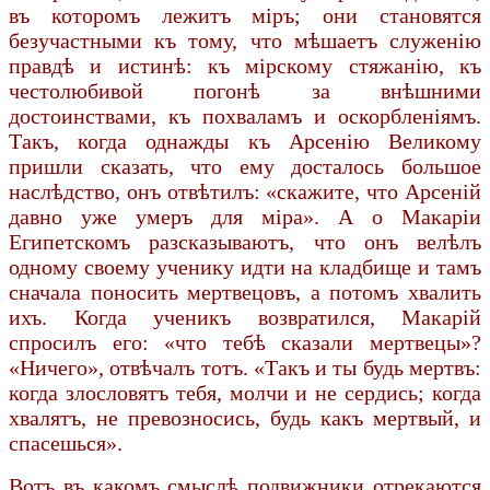
въ которомъ лежитъ міръ; они становятся
безучастными къ тому, что мѣшаетъ служенію
правдѣ и истинѣ: къ мірскому стяжанію, къ
честолюбивой погонѣ за внѣшними
достоинствами, къ похваламъ и оскорбленіямъ.
Такъ, когда однажды къ Арсенію Великому
пришли сказать, что ему досталось большое
наслѣдство, онъ отвѣтилъ: «скажите, что Арсеній
давно уже умеръ для міра». А о Макаріи
Египетскомъ разсказываютъ, что онъ велѣлъ
одному своему ученику идти на кладбище и тамъ
сначала поносить мертвецовъ, а потомъ хвалить
ихъ. Когда ученикъ возвратился, Макарій
спросилъ его: «что тебѣ сказали мертвецы»?
«Ничего», отвѣчалъ тотъ. «Такъ и ты будь мертвъ:
когда злословятъ тебя, молчи и не сердись; когда
хвалятъ, не превозносись, будь какъ мертвый, и
спасешься».
Вотъ въ какомъ смыслѣ подвижники отрекаются