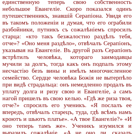
единственную теперь свою собственность
небольшое Евангеліе. Скоро показался одинъ
путешественникъ, знавшій Серапіона. Увидя его
въ такомъ положеніи и думая, что его ограбили
разбойники, путникъ съ сожалѣніемъ спросилъ
старца: «кто такъ безжалостно раздѣлъ тебя,
отче»? «Оно меня раздѣло», отвѣчалъ Серапіонъ,
указывая на Евангеліе. Въ другой разъ Серапіонъ
встрѣтилъ человѣка, котораго заимодавцы
мучили за долгъ, тогда какъ онъ подпалъ этому
несчастію безъ вины и имѣлъ многочисленное
семейство. Сердце человѣка Божія не вытерпѣло
при видѣ страдальца: онъ немедленно продалъ въ
уплату долга и ризу свою и Евангеліе, а самъ
нагой пришелъ въ свою келью. «Гдѣ же риза твоя,
отче?» спросилъ его ученикъ. «Я послалъ ее
впередъ, отвѣчалъ старецъ, туда, гдѣ всѣмъ намъ
кроютъ и шьютъ платье». «А твое Евангеліе?» «И
оно теперь тамъ же». Ученикъ изумился и
выразилъ сожалѣніе. «А не оно ли, сказалъ