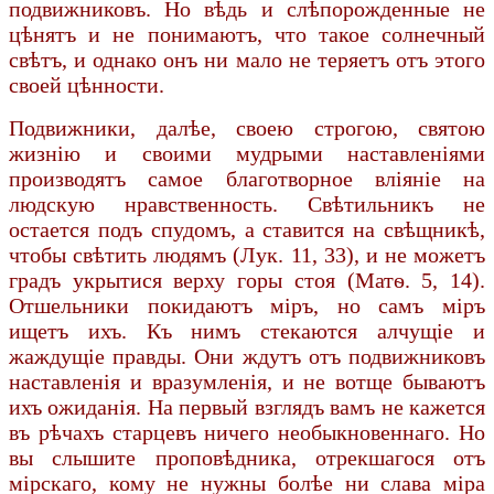
подвижниковъ. Но вѣдь и слѣпорожденные не
цѣнятъ и не понимаютъ, что такое солнечный
свѣтъ, и однако онъ ни мало не теряетъ отъ этого
своей цѣнности.
Подвижники, далѣе, своею строгою, святою
жизнію и своими мудрыми наставленіями
производятъ самое благотворное вліяніе на
людскую нравственность. Свѣтильникъ не
остается подъ спудомъ, а ставится на свѣщникѣ,
чтобы свѣтить людямъ (Лук. 11, 33), и не можетъ
градъ укрытися верху горы стоя (Матѳ. 5, 14).
Отшельники покидаютъ міръ, но самъ міръ
ищетъ ихъ. Къ нимъ стекаются алчущіе и
жаждущіе правды. Они ждутъ отъ подвижниковъ
наставленія и вразумленія, и не вотще бываютъ
ихъ ожиданія. На первый взглядъ вамъ не кажется
въ рѣчахъ старцевъ ничего необыкновеннаго. Но
вы слышите проповѣдника, отрекшагося отъ
мірскаго, кому не нужны болѣе ни слава міра