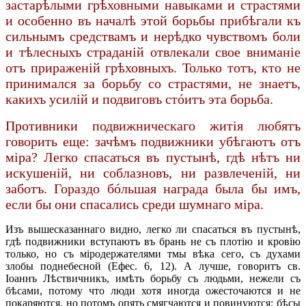
застарѣлыми грѣховными навыками и страстями
и особенно въ началѣ этой борьбы прибѣгали къ
сильнымъ средствамъ и нерѣдко чувствомъ боли
и тѣлесныхъ страданій отвлекали свое вниманіе
отъ прираженій грѣховныхъ. Только тотъ, кто не
принимался за борьбу со страстями, не знаетъ,
какихъ усилій и подвиговъ стóитъ эта борьба.
Противники подвижническаго житія любятъ
говорить еще: зачѣмъ подвижники убѣгаютъ отъ
міра? Легко спасаться въ пустынѣ, гдѣ нѣтъ ни
искушеній, ни соблазновъ, ни развлеченій, ни
заботъ. Гораздо бóльшая награда была бы имъ,
если бы они спасались среди шумнаго міра.
Изъ вышесказаннаго видно, легко ли спасаться въ пустынѣ,
гдѣ подвижники вступаютъ въ брань не съ плотію и кровію
только, но съ міродержателями тмы вѣка сего, съ духами
злобы поднебесной (Ефес. 6, 12). А лучше, говоритъ св.
Іоаннъ Лѣствичникъ, имѣть борьбу съ людьми, нежели съ
бѣсами, потому что люди хотя иногда ожесточаются и не
покаряются, но потомъ опять смягчаются и повинуются; бѣсы