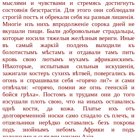
мыслями и чувствами и стремясь достигнуть
состоянія безстрастія. Для этого они соблюдали
строгій постъ и обрекали себя на разныя лишенія.
Многіе изъ нихъ впродолженіе сорока дней не
вкушали пищи. Были добровольные страдальцы,
которые носили тяжелыя желѣзныя вериги. Иные
въ самый жаркій полдень выходили къ
болотистымъ мѣстамъ и отдавали тамъ пить
кровь свою лютымъ мухамъ африканскимъ.
Нѣкоторые, испытывая сильныя искушенія,
зажигали костеръ сухихъ вѣтвей, повергались въ
огонь и спрашивали себя «горячо ли?» и сами
отвѣчали: «горячо, помни же огнь геенскій и
бойся грѣха». Постомъ и трудами они до того
изсушали плоть свою, что на иныхъ оставались
однѣ кости, да кожа. Платье ихъ отъ
долговременной носки само спадало съ плечъ, и
отшельники нерѣдко оставались безъ покрова
подъ знойнымъ небомъ Африки и подъ
холодными и сырыми ночами Азіи.