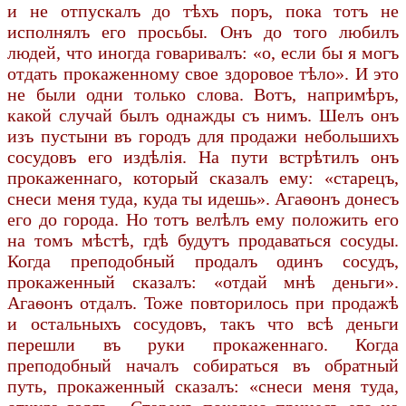
и не отпускалъ до тѣхъ поръ, пока тотъ не
исполнялъ его просьбы. Онъ до того любилъ
людей, что иногда говаривалъ: «о, если бы я могъ
отдать прокаженному свое здоровое тѣло». И это
не были одни только слова. Вотъ, напримѣръ,
какой случай былъ однажды съ нимъ. Шелъ онъ
изъ пустыни въ городъ для продажи небольшихъ
сосудовъ его издѣлія. На пути встрѣтилъ онъ
прокаженнаго, который сказалъ ему: «старецъ,
снеси меня туда, куда ты идешь». Агаѳонъ донесъ
его до города. Но тотъ велѣлъ ему положить его
на томъ мѣстѣ, гдѣ будутъ продаваться сосуды.
Когда преподобный продалъ одинъ сосудъ,
прокаженный сказалъ: «отдай мнѣ деньги».
Агаѳонъ отдалъ. Тоже повторилось при продажѣ
и остальныхъ сосудовъ, такъ что всѣ деньги
перешли въ руки прокаженнаго. Когда
преподобный началъ собираться въ обратный
путь, прокаженный сказалъ: «снеси меня туда,