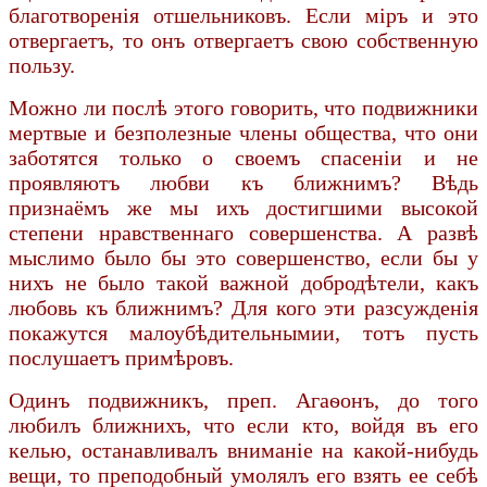
благотворенія отшельниковъ. Если міръ и это
отвергаетъ, то онъ отвергаетъ свою собственную
пользу.
Можно ли послѣ этого говорить, что подвижники
мертвые и безполезные члены общества, что они
заботятся только о своемъ спасеніи и не
проявляютъ любви къ ближнимъ? Вѣдь
признаёмъ же мы ихъ достигшими высокой
степени нравственнаго совершенства. А развѣ
мыслимо было бы это совершенство, если бы у
нихъ не было такой важной добродѣтели, какъ
любовь къ ближнимъ? Для кого эти разсужденія
покажутся малоубѣдительнымии, тотъ пусть
послушаетъ примѣровъ.
Одинъ подвижникъ, преп. Агаѳонъ, до того
любилъ ближнихъ, что если кто, войдя въ его
келью, останавливалъ вниманіе на какой-нибудь
вещи, то преподобный умолялъ его взять ее себѣ