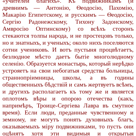
«учителей благихъ». Къ подвижникамъ (и
древнимъ — Антонію, Ѳеодосію, Пахомію,
Макарію Египетскому, и русскимъ — Ѳеодосію,
Сергію Радонежскому, Тихону Задонскому,
Амвросію Оптинскому) со всѣхъ сторонъ
стекаются толпы народа, и не простецовъ только,
но и знатныхъ, и ученыхъ; около нихъ поселяются
сотни учениковъ. И вотъ пустыня процвѣтаетъ,
безлюдное мѣсто даетъ бытіе многолюдному
селенію. Образуется монастырь, который нерѣдко
устрояетъ на свои небогатыя средства больницы,
страннопріимницы, школы, а въ годины
общественныхъ бѣдствій и самъ жертвуетъ всѣмъ,
и другихъ располагаетъ къ тому же и является
оплотомъ вѣры и опорою отечества (какъ,
напримѣръ, Троице-Сергіева Лавра въ смутное
время). Если люди, преданные чувственному и
земному, не могутъ понять духовныхъ благъ,
оказываемыхъ міру подвижниками, то пусть они
оцѣнятъ хотя эти видимыя и открытыя