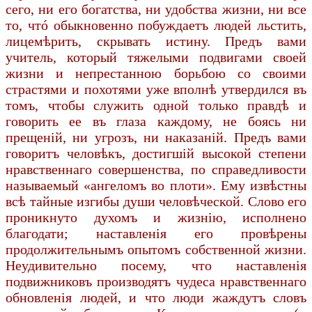
сего, ни его богатства, ни удобства жизни, ни все
то, чтó обыкновенно побуждаетъ людей льстить,
лицемѣрить, скрывать истину. Предъ вами
учитель, который тяжелыми подвигами своей
жизни и непрестанною борьбою со своими
страстями и похотями уже вполнѣ утвердился въ
томъ, чтобы служить одной только правдѣ и
говорить ее въ глаза каждому, не боясь ни
прещеній, ни угрозъ, ни наказаній. Предъ вами
говоритъ человѣкъ, достигшій высокой степени
нравственнаго совершенства, по справедливости
называемый «ангеломъ во плоти». Ему извѣстны
всѣ тайные изгибы души человѣческой. Слово его
проникнуто духомъ и жизнію, исполнено
благодати; наставленія его провѣрены
продолжительнымъ опытомъ собственной жизни.
Неудивительно посему, что наставленія
подвижниковъ производятъ чудеса нравственнаго
обновленія людей, и что люди жаждутъ словъ