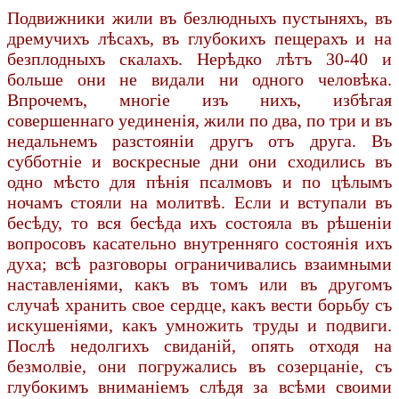
Подвижники жили въ безлюдныхъ пустыняхъ, въ
дремучихъ лѣсахъ, въ глубокихъ пещерахъ и на
безплодныхъ скалахъ. Нерѣдко лѣтъ 30-40 и
больше они не видали ни одного человѣка.
Впрочемъ, многіе изъ нихъ, избѣгая
совершеннаго уединенія, жили по два, по три и въ
недальнемъ разстояніи другъ отъ друга. Въ
субботніе и воскресные дни они сходились въ
одно мѣсто для пѣнія псалмовъ и по цѣлымъ
ночамъ стояли на молитвѣ. Если и вступали въ
бесѣду, то вся бесѣда ихъ состояла въ рѣшеніи
вопросовъ касательно внутренняго состоянія ихъ
духа; всѣ разговоры ограничивались взаимными
наставленіями, какъ въ томъ или въ другомъ
случаѣ хранить свое сердце, какъ вести борьбу съ
искушеніями, какъ умножить труды и подвиги.
Послѣ недолгихъ свиданій, опять отходя на
безмолвіе, они погружались въ созерцаніе, съ
глубокимъ вниманіемъ слѣдя за всѣми своими