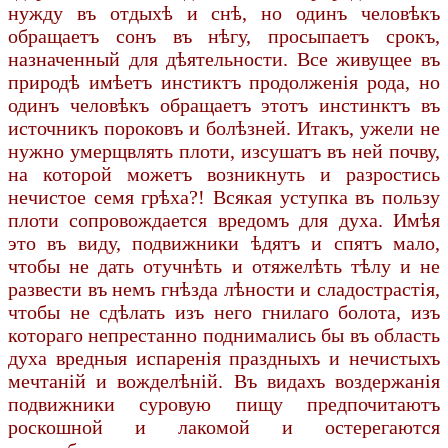
нужду въ отдыхѣ и снѣ, но одинъ человѣкъ
обращаетъ сонъ въ нѣгу, просыпаетъ срокъ,
назначенный для дѣятельности. Все живущее въ
природѣ имѣетъ инстиктъ продолженія рода, но
одинъ человѣкъ обращаетъ этотъ инстинктъ въ
источникъ пороковъ и болѣзней. Итакъ, ужели не
нужно умерщвлять плоти, изсушатъ въ ней почву,
на которой можетъ возникнуть и разростись
нечистое семя грѣха?! Всякая уступка въ пользу
плоти сопровождается вредомъ для духа. Имѣя
это въ виду, подвижники ѣдятъ и спятъ мало,
чтобы не дать отучнѣть и отяжелѣть тѣлу и не
развести въ немъ гнѣзда лѣности и сладострастія,
чтобы не сдѣлать изъ него гнилаго болота, изъ
котораго непрестанно поднимались бы въ область
духа вредныя испаренія праздныхъ и нечистыхъ
мечтаній и вожделѣній. Въ видахъ воздержанія
подвижники суровую пищу предпочитаютъ
роскошной и лакомой и остерегаются