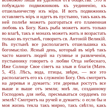
побуждало подвижниковъ къ уединенію, къ
отшельничеству изъ міра. И вотъ подвижникъ
оставляетъ міръ и идетъ въ пустыню, такъ какъ въ
ней полнѣе можетъ разгораться его пламенная
любовь къ Богу. Какъ рыба можетъ жить только
во влагѣ, такъ и монахъ можетъ жить и возрастать
только въ пустынѣ, говоритъ св. Антоній Великій.
Въ пустынѣ все располагаетъ отшельшика къ
богомыслію. Ясный день, который въ мірѣ такъ
часто манитъ людей на гулянье и развлеченія,
пустыннику говоритъ о любви Отца небеснаго,
Иже Солнце Свое сіяетъ на злыя и благія (Матѳ.
5, 45). Лѣсъ, вода, птицы, звѣри, — все это
располагаетъ его къ служенію Богу. Онъ смотритъ
на деревья и думаетъ: эти деревья ростутъ все
выше и выше отъ земли; мнѣ ли, созданному
Господомъ для неба, пресмыкаться сердцемъ по
землѣ? Смотритъ на ручей и думаетъ: о если бы и
моя жизнь текла такъ мирно, такъ свѣтло, какъ