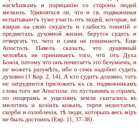
насмѣшкамъ и порицанію со стороны людей
мелкихъ. Удивляться ли, что и св. подвижники
испытываютъ туже участь отъ людей, которые, не
взирая на свою скудость и слабость понятій о
предметахъ духовной жизни, берутся судить и
отвергать то, чего и сами не понимаютъ. Еще
Апостолъ Павелъ сказалъ, что душевный
человѣкъ не принимаетъ того, чтó отъ Духа
Божія, потому что онъ почитаетъ это безуміемъ, и
не можетъ разумѣть, ибо о семъ надобно судить
духовно (1 Кор. 2, 14). А кто судитъ доховно, тотъ
не затруднится приложить къ св. подвюкникамъ
слова того же Апостола: по пустынямъ и горамъ,
по пещерамъ и ущеліямъ земли скитались въ
милотяхъ и козіихъ кожахъ, терпя недостатки,
скорби и озлобленія, тѣ люди, которыхъ весь міръ
не былъ достоинъ (Евр. 11, 37-38).