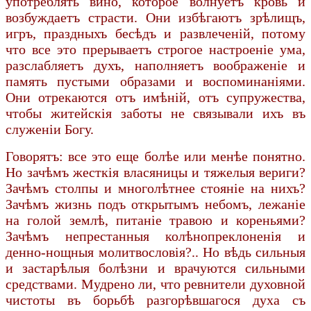
употреблять вино, которое волнуетъ кровь и
возбуждаетъ страсти. Они избѣгаютъ зрѣлищъ,
игръ, праздныхъ бесѣдъ и развлеченій, потому
что все это прерываетъ строгое настроеніе ума,
разслабляетъ духъ, наполняетъ воображеніе и
память пустыми образами и воспоминаніями.
Они отрекаются отъ имѣній, отъ супружества,
чтобы житейскія заботы не связывали ихъ въ
служеніи Богу.
Говорятъ: все это еще болѣе или менѣе понятно.
Но зачѣмъ жесткія власяницы и тяжелыя вериги?
Зачѣмъ столпы и многолѣтнее стояніе на нихъ?
Зачѣмъ жизнь подъ открытымъ небомъ, лежаніе
на голой землѣ, питаніе травою и кореньями?
Зачѣмъ непрестанныя колѣнопреклоненія и
денно-нощныя молитвословія?.. Но вѣдь сильныя
и застарѣлыя болѣзни и врачуются сильными
средствами. Мудрено ли, что ревнители духовной
чистоты въ борьбѣ разгорѣвшагося духа съ