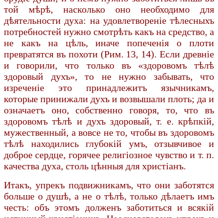
той мѣрѣ, насколько оно необходимо для
дѣятельности духа: на удовлетвореніе тѣлесныхъ
потребностей нужно смотрѣть какъ на средство, а
не какъ на цѣль, иначе попеченія о плоти
превратятся въ похоти (Рим. 13, 14). Если древніе
и говорили, что только въ «здоровомъ тѣлѣ
здоровый духъ», то не нужно забывать, что
изреченіе это принадлежитъ язычникамъ,
которые принижали духъ и возвышали плоть; да и
означаетъ оно, собственно говоря, то, что въ
здоровомъ тѣлѣ и духъ здоровый, т. е. крѣпкій,
мужественный, а вовсе не то, чтобы въ здоровомъ
тѣлѣ находились глубокій умъ, отзывчивое и
доброе сердце, горячее религіозное чувство и т. п.
качества духа, столь цѣнныя для христіанъ.
Итакъ, упрекъ подвижникамъ, что они заботятся
больше о душѣ, а не о тѣлѣ, только дѣлаетъ имъ
честь: объ этомъ долженъ заботиться и всякій