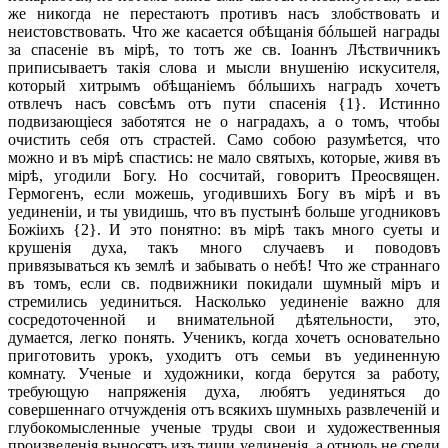
же никогда не перестаютъ противъ насъ злобствовать и
неистовствовать. Что же касается обѣщанія бóльшей награды
за спасеніе въ мірѣ, то тотъ же св. Іоаннъ Лѣствичникъ
приписываетъ такія слова и мысли внушенію искусителя,
который хитрымъ обѣщаніемъ бóльшихъ наградъ хочетъ
отвлечъ насъ совсѣмъ отъ пути спасенія {1}. Истинно
подвизающіеся заботятся не о наградахъ, а о томъ, чтобы
очистить себя отъ страстей. Само собою разумѣется, что
можно и въ мірѣ спастись: не мало святыхъ, которые, живя въ
мірѣ, угодили Богу. Но сосчитай, говоритъ Преосвящен.
Гермогенъ, если можешь, угодившихъ Богу въ мірѣ и въ
уединеніи, и ты увидишь, что въ пустынѣ больше угодниковъ
Божіихъ {2}. И это понятно: въ мірѣ такъ много суеты и
крушенія духа, такъ много случаевъ и поводовъ
привязываться къ землѣ и забывать о небѣ! Что же страннаго
въ томъ, если св. подвижники покидали шумный міръ и
стремились уединиться. Насколько уединеніе важно для
сосредоточенной и внимательной дѣятельности, это,
думается, легко понять. Ученикъ, когда хочетъ основательно
приготовить урокъ, уходитъ отъ семьи въ уединенную
комнату. Ученые и художники, когда берутся за работу,
требующую напряженія духа, любятъ уединяться до
совершеннаго отчужденія отъ всякихъ шумныхь развлеченій и
глубокомысленные ученые труды свои и художественныя
произведенія выносятъ изъ тиши уединенія, а отнюдь не среди