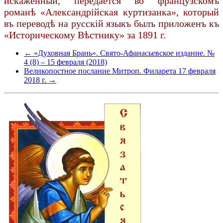
искаженный, передается во французскомъ
романѣ «Александрійская куртизанка», который
въ переводѣ на русскій языкъ былъ приложенъ къ
«Историческому Вѣстнику» за 1891 г.
← «Духовная Брань». Свято-Афанасьевское издание. №
4 (8) – 15 февраля (2018)
Великопостное послание Митроп. Филарета 17 февраля
2018 г. →