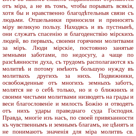
отъ міра, а не въ томъ, чтобы порывать всякія,
хотя бы и нравственно благодѣтельныя связи съ
людьми. Отшельники приносили и приносятъ
міру великую пользу. Находясь и въ пустнынѣ,
они служатъ спасенію и благоденствію мірскихъ
людей, во первыхъ, своими горячими молитвами
за міръ. Люди мірскіе, постоянно занятые
земными заботами, по недосугу, а чаще по
разсѣянности духа, съ трудомъ располагаются къ
молитвѣ и потому имѣютъ большую нужду въ
молитвахъ другихъ за нихъ. Подвижники,
освобожденные отъ многихъ земныхъ заботъ,
молятся не о себѣ только, но и о ближнихъ и
своими чистыми молитвами низводятъ на грады и
веси благословеніе и милость Божію и отводятъ
отъ нихъ удары праведнаго суда Господня.
Правда, многіе изъ насъ, по своей привязанности
къ чувственнымъ и земнымъ благамъ, не цѣнятъ и
не понимаютъ значенія для міра молитвъ св.