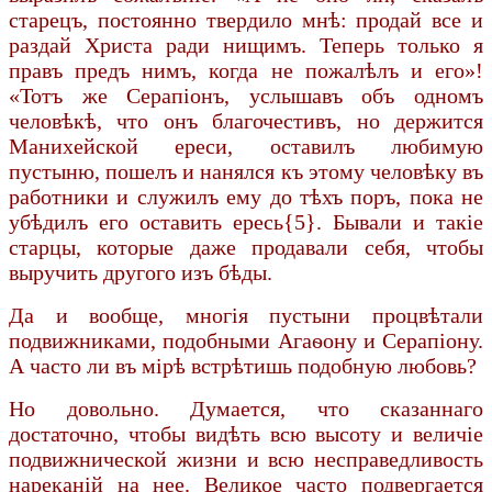
старецъ, постоянно твердило мнѣ: продай все и
раздай Христа ради нищимъ. Теперь только я
правъ предъ нимъ, когда не пожалѣлъ и его»!
«Тотъ же Серапіонъ, услышавъ объ одномъ
человѣкѣ, что онъ благочестивъ, но держится
Манихейской ереси, оставилъ любимую
пустыню, пошелъ и нанялся къ этому человѣку въ
работники и служилъ ему до тѣхъ поръ, пока не
убѣдилъ его оставить ересь{5}. Бывали и такіе
старцы, которые даже продавали себя, чтобы
выручить другого изъ бѣды.
Да и вообще, многія пустыни процвѣтали
подвижниками, подобными Агаѳону и Серапіону.
А часто ли въ мірѣ встрѣтишь подобную любовь?
Но довольно. Думается, что сказаннаго
достаточно, чтобы видѣть всю высоту и величіе
подвижнической жизни и всю несправедливость
нареканій на нее. Великое часто подвергается