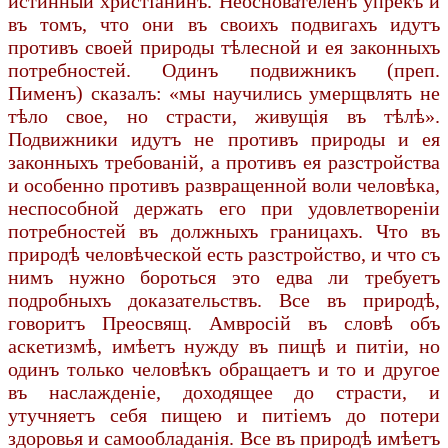
истинный христіанинъ. Неоснователенъ упрекъ и
въ томъ, что они въ своихъ подвигахъ идутъ
противъ своей природы тѣлесной и ея законныхъ
потребностей. Одинъ подвижникъ (преп.
Пименъ) сказалъ: «мы научились умерщвлять не
тѣло свое, но страсти, живущія въ тѣлѣ».
Подвижники идутъ не противъ природы и ея
законныхъ требованій, а противъ ея разстройства
и особенно противъ развращенной воли человѣка,
неспособной держать его при удовлетвореніи
потребностей въ должныхъ границахъ. Что въ
природѣ человѣческой есть разстройство, и что съ
нимъ нужно бороться это едва ли требуетъ
подробныхъ доказательствъ. Все въ природѣ,
говоритъ Преосвящ. Амвросій въ словѣ объ
аскетизмѣ, имѣетъ нужду въ пищѣ и питіи, но
одинъ только человѣкъ обращаетъ и то и другое
въ наслажденіе, доходящее до страсти, и
утучняетъ себя пищею и питіемъ до потери
здоровья и самообладанія. Все въ природѣ имѣетъ