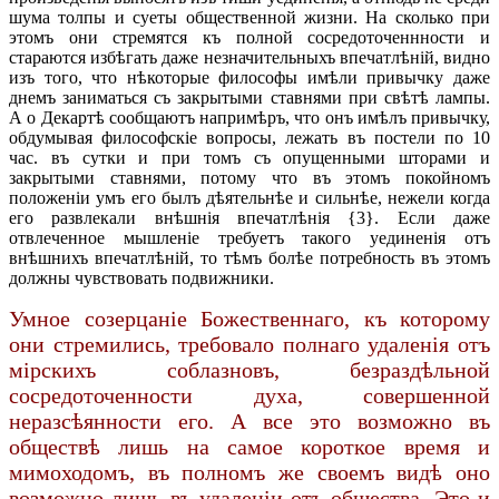
шума толпы и суеты общественной жизни. На сколько при
этомъ они стремятся къ полной сосредоточеннности и
стараются избѣгать даже незначительныхъ впечатлѣній, видно
изъ того, что нѣкоторые философы имѣли привычку даже
днемъ заниматься съ закрытыми ставнями при свѣтѣ лампы.
А о Декартѣ сообщаютъ напримѣръ, что онъ имѣлъ привычку,
обдумывая философскіе вопросы, лежать въ постели по 10
час. въ сутки и при томъ съ опущенными шторами и
закрытыми ставнями, потому что въ этомъ покойномъ
положеніи умъ его былъ дѣятельнѣе и сильнѣе, нежели когда
его развлекали внѣшнія впечатлѣнія {3}. Если даже
отвлеченное мышленіе требуетъ такого уединенія отъ
внѣшнихъ впечатлѣній, то тѣмъ болѣе потребность въ этомъ
должны чувствовать подвижники.
Умное созерцаніе Божественнаго, къ которому
они стремились, требовало полнаго удаленія отъ
мірскихъ соблазновъ, безраздѣльной
сосредоточенности духа, совершенной
неразсѣянности его. А все это возможно въ
обществѣ лишь на самое короткое время и
мимоходомъ, въ полномъ же своемъ видѣ оно
возможно лишь въ удаленіи отъ общества. Это и