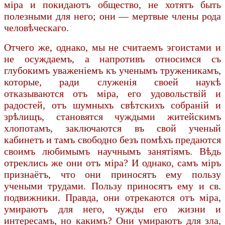
міра и покидаютъ общество, не хотятъ быть
полезными для него; они — мертвые члены рода
человѣческаго.
Отчего же, однако, мы не считаемъ эгоистами и
не осуждаемъ, а напротивъ относимся съ
глубокимъ уваженіемъ къ ученымъ труженикамъ,
которые, ради служенія своей наукѣ
отказываются отъ міра, его удовольствій и
радостей, отъ шумныхъ свѣтскихъ собраній и
зрѣлищъ, становятся чуждыми житейскимъ
хлопотамъ, заключаются въ свой ученый
кабинетъ и тамъ свободно безъ помѣхъ предаются
своимъ любимымъ научнымъ занятіямъ. Вѣдь
отреклись же они отъ міра? И однако, самъ міръ
признаётъ, что они приносятъ ему пользу
учеными трудами. Пользу приносятъ ему и св.
подвижники. Правда, они отрекаются отъ міра,
умираютъ для него, чужды его жизни и
интересамъ, но какимъ? Они умираютъ для зла,