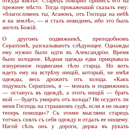
откуда взялъ». Старецъ покорно принесъ его на
прежнее мѣсто. Тогда прокажешшй сказалъ ему:
«благословенъ ты, Агаѳонъ, отъ Господа на небѣ
и на землѣ», — и сталъ невидимъ, ибо это былъ
ангелъ Божій.
О другомъ подвижникѣ, преподобномъ
Серапіонѣ, разсказываютъ слѣдующее. Однажды
ему нужно было идти въ Александрію. Время
было холодное. Бѣдная одежда едва прикрывала
изнуренное подвигами тѣло старца. Но вотъ
идетъ ему на встрѣчу нищій, который, не имѣя
одежды, весь дрожитъ отъ холода. «Какъ
подумалъ Серапіонъ, я — монахъ и подвижникъ
— останусь въ одеждѣ, а этотъ нищій — братъ
мой — будетъ умирать отъ холода? Не осудитъ ли
меня Господь на страшномъ судѣ, если я не окажу
теперь помощи»? Съ этими мыслями старецъ
тотчась снялъ съ себя одежду и отдалъ ее нищему.
Нагой сѣлъ онъ у дороги, держа въ рукахъ