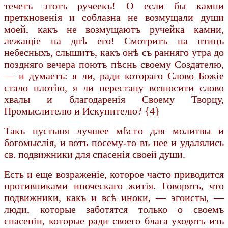
течетъ этотъ ручеекъ! О если бы камни
преткновенія и соблазна не возмущали души
моей, какъ не возмущаютъ ручейка камни,
лежащіе на днѣ его! Смотритъ на птицъ
небесныхъ, слышитъ, какъ онѣ съ ранняго утра до
поздняго вечера поютъ пѣснь своему Создателю,
— и думаетъ: я ли, ради котораго Слово Божіе
стало плотію, я ли перестану возносити слово
хвалы и благодаренія Своему Творцу,
Промыслителю и Искупителю? {4}
Такъ пустыня лучшее мѣсто для молитвы и
богомыслія, и вотъ посему-то въ нее и удалялись
св. подвижники для спасенія своей души.
Есть и еще возраженіе, которое часто приводится
противниками иноческаго житія. Говорятъ, что
подвижники, какъ и всѣ иноки, — эгоисты, —
люди, которые заботятся только о своемъ
спасеніи, которые ради своего блага уходятъ изъ