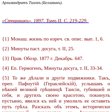
Архимандритъ Тихонъ (Беллавинъ).
«Странникъ». 1897. Томъ II. С. 219-229.
{1} Монаш. жизнь по изреч. св. опис. вып. 1, 6.
{2} Минуты паст. досуга, т. II, 25.
{3} Прав. Обозр. 1877 г. Декабрь. 647.
{4} Еп. Гермогенъ, Минуты досуга, т. II, 33-34.
{5} То же дѣлали и другіе подвижники. Такъ,
преп. Пафнутій (Гераклейскій), услышавъ о
нѣкоей великой грѣшницѣ Таисіи, губившей и
себя, и другихъ своею красотою, покинулъ
пустыню, явился къ ней и умолилъ ее оставить
путь грѣха. Разсказъ объ этомъ, исторически