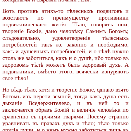
Вотъ противъ этихъ-то тѣлесныхъ подвиговъ и
возстаютъ по преимуществу противники
подвижническаго житія. Тѣло, говорятъ они,
твореніе Божіе, дано человѣку Самимъ Богомъ;
слѣдовательно, удовлетвореніе тѣлесныхъ
потребностей такъ же законно и необходимо,
какъ и душевныхъ потребностей, и о тѣлѣ нужно
столь же заботиться, какъ и о душѣ, ибо только въ
здоровомъ тѣлѣ можетъ быть здоровый духъ. А
подвижники, вмѣсто этого, всячески изнуряютъ
свое тѣло!
Но вѣдь тѣло, хотя и твореніе Божіе, однако взято
Богомъ изъ персти земной, тогда какъ душа есть
дыханіе Вседержителево, и въ ней то и
заключается образъ Божій и величіе человѣка по
сравненію съ прочими тварями. Посему странно
уравнивать въ правахъ духъ и тѣло; тѣло только
орудіе души, и о немъ нужно заботиться лишь въ