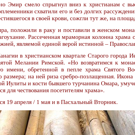
но Эмир смело спрыгнул вниз к христианам с вы
племенники схватили его и без долгих рассуждений
естившегося в своей крови, сожгли тут же, на площ
ира, положили в раку и поставили в женском мона
агоухание. Рассеченная мраморная колонна храма 
ожией, являемой единой верой истинной – Правосла
агии в христианском квартале Старого города Ие
святой Мелании Римской. «Но возвратимся к мон
о имени, обретенной в пепле храма Святого Во
 размера; на ней риза сребро-позлащенная. Икона
ятой Иулиты и кости бывшего турчанина Омара, уму
ся для чествования посетителям храма».
я 19 апреля / 1 мая и в Пасхальный Вторник.