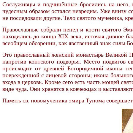
Сослуживцы и подчинённые бросились на него, 
чудесным образом остался невредим. Уже внизу со
не последовали другие. Тело святого мученика, кр
Православные собрали пепел и кости святого Эм
находились до конца XIX века, источая дивное бл
всеобщем обозрении, как явственный знак силы Б
Это православный женский монастырь Великой Пан
напротив коптского подворья. Место подвигов 
происходит от древней Богородичной иконы сег
поврежденной с лицевой стороны; икона большого
входа в церковь. Кроме сего есть часть мощей св
виде чуда. Они хранятся в ковчежцах и выставляют
Память св. новомученика эмира Тунома совершаетс