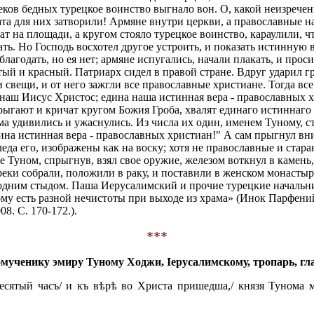
греков бедных турецкое воинство выгнало вон. О, какой неизреч
ата для них затворили! Армяне внутри церкви, а православные на
т на площади, а кругом стояло турецкое воинство, караулили, чт
ать. Но Господь восхотел другое устроить, и показать истинну
лагодать, но ея нет; армяне испугались, начали плакать, и прос
стый и красный. Патриарх сидел в правой стране. Вдруг ударил г
свещи, и от него зажгли все православные христиане. Тогда все
г наш Иисус Христос; едина наша истинная вера - православных 
прыгают и кричат кругом Божия Гроба, хвалят единаго истиннаг
ьма удивились и ужаснулись. Из числа их один, именем Туному, 
ина истинная вера - православных христиан!" А сам прыгнул вн
еда его, изображены как на воску; хотя не православные и стара
 Туном, спрыгнув, взял свое оружие, железом воткнул в камень, 
о греки собрали, положили в раку, и поставили в женском монасты
одним стыдом. Паша Иерусалимский и прочие турецкие начальник
дому есть разной нечистоты при выходе из храма» (Инок Парфени
8. С. 170-172.).
***
мученику эмиру Туному Ходжи, Іерусалимскому, тропарь, гла
есятый часъ/ и къ вѣрѣ во Христа пришедша,/ князя Тунома му