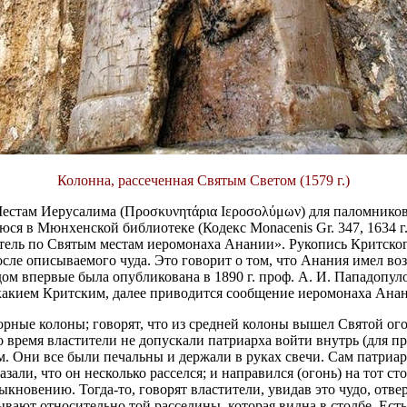
Колонна, рассеченная Святым Светом (1579 г.)
Mестам Иерусалима (Προσκυνητάρια Ιεροσολύμων) для паломнико
в Мюнхенской библиотеке (Кодекс Monacenis Gr. 347, 1634 г., лл.
итель по Святым местам иеромонаха Анании». Рукопись Критског
после описываемого чуда. Это говорит о том, что Анания имел во
ом впервые была опубликована в 1890 г. проф. А. И. Пападопул
Акакием Критским, далее приводится сообщение иеромонаха Ана
рные колоны; говорят, что из средней колоны вышел Святой огон
в то время властители не допускали патриарха войти внутрь (для
. Они все были печальны и держали в руках свечи. Сам патриарх
зали, что он несколько расселся; и направился (огонь) на тот сто
обыкновению. Тогда-то, говорят властители, увидав это чудо, от
вают относительно той расселины, которая видна в столбе. Ест