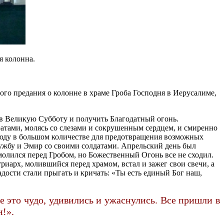
я колонна.
ого предания о колонне в храме Гроба Господня в Иерусалиме,
 в Великую Субботу и получить Благодатный огонь.
атами, молясь со слезами и сокрушенным сердцем, и смиренно
всюду в большом количестве для предотвращения возможных
лужбу и Эмир со своими солдатами. Апрельский день был
молился перед Гробом, но Божественный Огонь все не сходил.
риарх, молившийся перед храмом, встал и зажег свои свечи, а
адости стали прыгать и кричать: «Ты есть единый Бог наш,
е это чудо, удивились и ужаснулись. Все пришли в
н!».