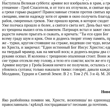
Наступила Великая суббота: армяне все взобрались в храм, а 
утешение - Гроб Спасителя, и от того их отлучили, и святые вр
а греки горько рыдают! Православные стояли против святых вра
свещами, имели надежду хотя от армян в окно получить благод
рабов, смиренных греков. Уже пришло время, в которое сходит б
Уже полчаса прошло и более, а святого света нет. День был чи
из трещины вышел огнь пламенем. Патриарх встал и зажег свои 
радости начали прыгать и скакать, и кричать: "Ты еси един Бо
всему граду шум и крик. Они и доднесь творят этому память, 
же - турки, кругом стоявшие на страже, видевши сие чудо, вес
во Христа, и закричал: "Един истинный Бог Иисус Христос; ед
на твердый мрамор, как на мягкий воск; и доднесь видны два сл
руками осязал. И колонна с трещиною опаленная стоит. Воин же
сие турки отсекли ему голову, а тело его сожгли; кости же ег
Армяне внутри у Гроба Божия ничего не получили, остались с 
убоялись султана; только наказали тяжко: говорят, давали каж
Молдавии, Турции и Святой Земле. В 2 т. Том 2 (Ч. 3 и 4). М. 200
Ново
Яко разбойника помяни мя, Христе, возопивша/ во единонад
православныхъ / крѣпцѣ пострадавшаго// песньми да почтимъ.