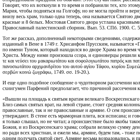
Говорят, что их воткнули в то время и побранили тех, кто этом
Мария, чтобы подняться на Голгофу, но не могла пройти и верну
внизу весь храм, только одна теперь, она называется Святою д
красные и 8 белых. Мостовая Святого двора устлана красивыми
Православный палестинский сборник. Вып. 53. СПб. 1900. С. 52
Тот же рассказ, дополненный некоторыми сведениями, содерж
изданный в Вене в 1749 г. Хрисанфом Прусским, называется «
по имени Туном, который находился во дворе Храма во время 
Христа. Между ними произошла ссора, и единоверцы решили казн
τε και νεύσει του μακαριωτάτου και σοφολογιωτάτου πατρός και πα
πανοσιωτάτου αρχιμανδρίτου του αυτού αγίου Τάφου, κυρίου Συμεών
σερβών κοινώ ζωγράφω, 1749. σσ. 19-20.).
И еще одно подобное сообщение о чудотворном рассечении кол
схиигумен Парфений предполагает, что причиной рассечения 
«Вышли на площадь к святым вратам великаго Воскресенскаго х
Близ самых святых врат, на левой стране, стоит средняя колонна
православные, так и не православные и армяне. О сем происше
утверждают. В стене есть мраморная плита, вся исписана; и го
я только слышал, но не читал; а происшествие было якобы тако
Божия, и из Воскресенскаго храма; собрали великую сумму дене
но ради всех христиан, и ежели мы, армяне, будем там, - тоже
одним получать святой свет. Армяне весьма возрадовались, и 