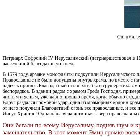
Св. нмч. 
Патриарх Софроний IV Иерусалимский (патриаршествовал в 157
рассеченной благодатным огнем.
В 1579 году, армяне-монофизиты подкупили Иерусалимского па
Православные не были допущены внутрь храма, но вместе с па
надеясь принять Благодатный огонь хотя бы из рук еретиков-
беспорядков. В здании рядом с храмом Гроба Господня, пример
чистым и ясным, уже давно прошло время, когда обычно сходил
Вдруг раздался громовой удар, одна из мраморных колонн храм
от него получили Благодатный огонь все православные, и все 
Иисус Христос! Одна наша вера истинная – вера православных
Они бегали по всему Иерусалиму, подняв шум и кр
замешательство.
В этот момент Эмир громко воск