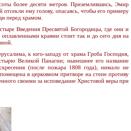
соты более десяти метров. Приземлившись, Эмир
 отсекли ему голову, опасаясь, чтобы его примеру
ади перед храмом.
стыре Введения Пресвятой Богородицы, где они и
с оплавленными краями стоит так и до сего дня на
вной.
русалима, к юго-западу от храма Гроба Господня,
астырю Великой Панагии; нынешнее его название
скресения (после пожара 1808 года), нимало не
 помещена в церковном притворе на стене противу
ченного своими за исповедание Христовой веры при