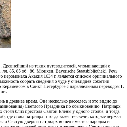
в. Древнейший из таких путеводителей, упоминающий о
 85, 85 oб., 86. Мюнхен, Bayerische Staatsbibliothek). Речь
о иеромонаха Акакия 1634 г. является списком оригинального
зможность собрать сведения о чуде у очевидцев событий.
о-Керамевсом в Санкт-Петербурге с параллельным переводом Г.
нии:
ь в древнее время. Она несколько расселась и это видно до
 празднования) Светлого Праздника по обыкновению. Патриарх
 стоял близ престола Святой Елены у одного столба, и тогда-
лб, где стоял патриарх и тогда зажег те свечи, которые держал
верзли Святую дверь и патриарх вошел вместе с народом и
ь несколько гвоздей воткнутых в землю перед Святою дверью.