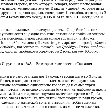
а правой стороне, через которую, говорят, вошла преподобная
 как пишет жизнеописатель ее. Итак, из 7 дверей, которые имел
 другою запертою дверью, стоят рядом 11 столбов, из которых 3
м Безымянного между 1608-1634 гг. пер. Г. С. Дестуниса. //
алима», изданных в последующие века. Старейший из них,
 упоминается еще одно событие, связанное с арабским эмиром
уда и исповедал перед своими единоверцами силу Иисуса
ερουσαλήμ, και πάσης Παλαιστίνης νυν πρώτον προτροπή, ευλογία
ν εκδοθέν, και δαπάνη του παναγίου και ζωοδόχου Τάφου, παρά του
ίας, παρά τω ιεροδιακόνω Χριστοφόρω Ζεφάρ, και των Ιλλυρικο-
 Иерусалим в 1845 г. Во втором томе своего «Сказания»
видны в мраморе следы ног Тунома, уверовавшаго во Христа.
 свет, и которая от всех почитается, и все ее целуют, как
стиане восточные единогласно говорят, да и самые турки
жем, потому что писано сирскими буквами, на арабском языке; и
им игом, богатые армяне вздумали вытеснить греков от Гроба
во, уверяя неверных, что святой свет сходит не ради греков,
у сделали по армянской воле, и утвердили, чтобы армянам
а поклонение, что их воля; и сошлось их многое множество.