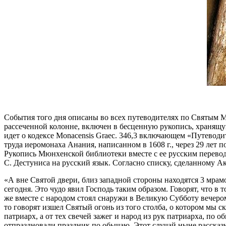
События того дня описаны во всех путеводителях по Святым 
рассеченной колонне, включен в бесценную рукопись, хранящуюся 
идет о кодексе Monacensis Graec. 346,3 включающем «Путевод
труда иеромонаха Анания, написанном в 1608 г., через 29 лет 
Рукопись Мюнхенской библиотеки вместе с ее русским перевод
С. Дестуниса на русский язык. Согласно списку, сделанному 
«А вне Святой двери, близ западной стороны находятся 3 мрамо
сегодня. Это чудо явил Господь таким образом. Говорят, что 
же вместе с народом стоял снаружи в Великую Субботу вечером
то говорят изшел Святый огонь из того столба, о котором мы ска
патриарх, а от тех свечей зажег и народ из рук патриарха, по 
отпраздновали праздник по обычаю. Этот случай ныне рассказы