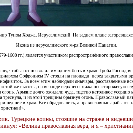
эмир Туном Ходжа, Иерусалимский. На заднем плане загоревшаяс
Икона из иерусалимского м-ря Великой Панагии.
9-1608 гг.) является участником распространённого православн
шу, чтобы тот позволил им одним быть в храме Гроба Господня
триархом Софронием IV стояли на площади, перед закрытыми вр
монофизитов. За всем этим наблюдали янычары, расставленные 
но той же высоты, на веранде верхнего этажа нес сторожевую с
 огонь. Армяне долго ожидали чуда, тщетно католикос усердно 
а треснула, и из этой трещины брызнул огонь. Православный пат
пришедшие в храм. Все обрадовались, а православные арабы от р
 христиан!».
ик. Турецкие воины, стоящие на страже и видевши
ликнул:
«Велика православная вера, и я – христиани