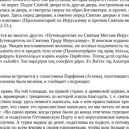
у не верит. Подле Святой двери есть другая дверь, построенная н
лась за дверь, и смотрела сверху на образ Богоматери, и прочее,
верью. Здесь перед дверьми, а именно перед Святою дверью и тою
 плитами» (Проскинитарий по Иерусалиму и прочим Святым места
-53.).
ится во многих других «Путеводителях по Святым Местам Иерус
Путеводитель по Святому Граду Иерусалиму». В венском издании
чуда. Увидев воспламенение колонны, он осознал подлинность ч
ить его и предать тело огню (Προσκυνητάριον της αγίας πόλεως Ι
τριάρχου Ιεροσολύμων κυρίου κυρίου Παρθενίου. Τύποις μετά σχεδίω
 εκδοθέν. Ίνα παρέχηται τοις ευσεβέσι χάριν. Εν Βιέννε της Αουστρ
онны встречается у схиигумена Парфения (Агеева), посетившего
колонны была молния, и сообщает следующее:
рама. На той площади, на правой стране, к армянской церкви, 
, мраморная с трещиною, из которой изшла благодать, т. е. святый
ствии хощу здесь немного написать, как о нем православные хри
ворят, что самое это происшествие написано; но мы читать не мо
е: «Во едино время, когда греки были до конца отягчены турецк
г, и подкупили Оттоманскую Порту и все иерусалимское начальст
 получим. А турки жадны до денег, податливы на подкуп, и потом
писали по всем землям к своим единоверцам, чтобы шли больше н