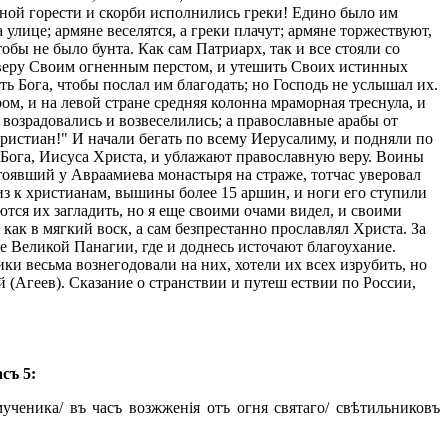
енной горести и скорби исполнились греки! Едино было им
 улице; армяне веселятся, а греки плачут; армяне торжествуют,
обы не было бунта. Как сам Патриарх, так и все стояли со
ю веру Своим огненным перстом, и утешить Своих истинных
ить Бога, чтобы послал им благодать; но Господь не услышал их.
ром, и на левой стране средняя колонна мраморная треснула, и
 возрадовались и возвеселились; а православные арабы от
христиан!" И начали бегать по всему Иерусалиму, и подняли по
о Бога, Иисуса Христа, и ублажают православную веру. Воины
стоявший у Авраамиева монастыря на страже, тотчас уверовал
из к христианам, вышины более 15 аршин, и ноги его ступили
ются их загладить, но я еще своими очами видел, и своими
как в мягкий воск, а сам безпрестанно прославлял Христа. За
ре Великой Панагии, где и доднесь источают благоухание.
и весьма вознегодовали на них, хотели их всех изрубить, но
й (Агеев). Сказание о странствии и путеш ествии по России,
съ 5:
ченика/ въ часъ возжженія отъ огня святаго/ свѣтильниковъ