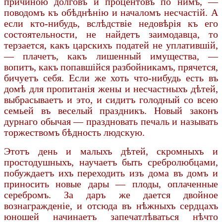
причиною долговъ и процентовъ по нимъ, —
поводомъ къ обѣднѣнію и началомъ несчастій. А
если кто-нибудь, вслѣдствіе недовѣрія къ его
состоятельности, не найдетъ заимодавца, то
терзается, какъ царскихъ податей не уплатившій,
— плачетъ, какъ лишенный имущества, —
вопитъ, какъ попавшійся разбойникамъ, прячется,
бичуетъ себя. Если же хоть что-нибудь есть въ
домѣ для пропитанія жены и несчастныхъ дѣтей,
выбрасываетъ и это, и сидитъ голодный со всею
семьей въ веселый праздникъ. Новый законъ
дурнаго обычая — праздновать печаль и называть
торжествомъ бѣдность людскую.
Этотъ день и малыхъ дѣтей, скромныхъ и
простодушныхъ, научаетъ быть сребролюбцами,
побуждаетъ ихъ переходить изъ дома въ домъ и
приносить новые дары — плоды, оплаченные
серебромъ. За даръ же дается двойное
вознагражденіе, и отсюда въ нѣжныхъ сердцахъ
юношей начинаетъ запечатлѣваться нѣчто