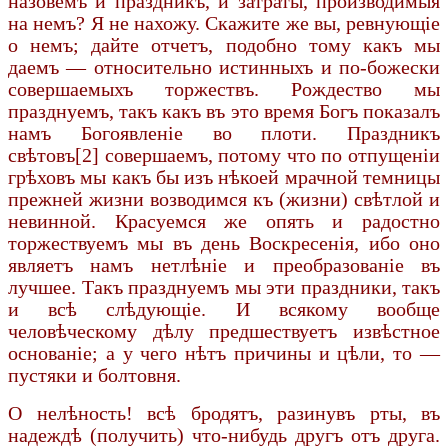
назовемъ и праздникъ, и затраты, производимыя
на немъ? Я не нахожу. Скажите же вы, ревнующіе
о немъ; дайте отчетъ, подобно тому какъ мы
даемъ — относительно истинныхъ и по-божески
совершаемыхъ торжествъ. Рождество мы
празднуемъ, такъ какъ въ это время Богъ показалъ
намъ Богоявленіе во плоти. Праздникъ
свѣтовъ[2] совершаемъ, потому что по отпущеніи
грѣховъ мы какъ бы изъ нѣкоей мрачной темницы
прежней жизни возводимся къ (жизни) свѣтлой и
невинной. Красуемся же опять и радостно
торжествуемъ мы въ день Воскресенія, ибо оно
являетъ намъ нетлѣніе и преобразованіе въ
лучшее. Такъ празднуемъ мы эти праздники, такъ
и всѣ слѣдующіе. И всякому вообще
человѣческому дѣлу предшествуетъ извѣстное
основаніе; а у чего нѣтъ причины и цѣли, то —
пустяки и болтовня.
О нелѣность! всѣ бродятъ, разинувъ рты, въ
надеждѣ (получить) что-нибудь другъ отъ друга.