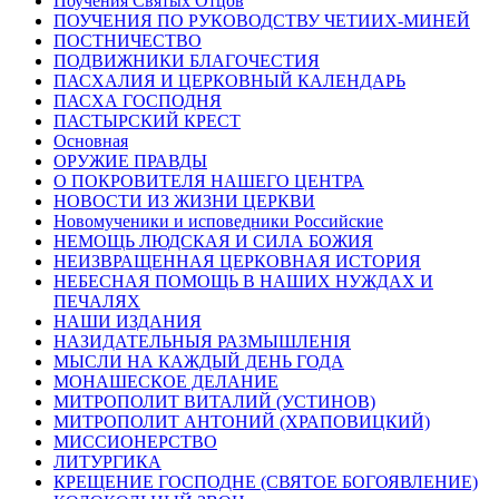
Поучения Святых Отцов
ПОУЧЕНИЯ ПО РУКОВОДСТВУ ЧЕТИИХ-МИНЕЙ
ПОСТНИЧЕСТВО
ПОДВИЖНИКИ БЛАГОЧЕСТИЯ
ПАСХАЛИЯ И ЦЕРКОВНЫЙ КАЛЕНДАРЬ
ПАСХА ГОСПОДНЯ
ПАСТЫРСКИЙ КРЕСТ
Основная
ОРУЖИЕ ПРАВДЫ
О ПОКРОВИТЕЛЯ НАШЕГО ЦЕНТРА
НОВОСТИ ИЗ ЖИЗНИ ЦЕРКВИ
Новомученики и исповедники Российские
НЕМОЩЬ ЛЮДСКАЯ И СИЛА БОЖИЯ
НЕИЗВРАЩЕННАЯ ЦЕРКОВНАЯ ИСТОРИЯ
НЕБЕСНАЯ ПОМОЩЬ В НАШИХ НУЖДАХ И
ПЕЧАЛЯХ
НАШИ ИЗДАНИЯ
НАЗИДАТЕЛЬНЫЯ РАЗМЫШЛЕНІЯ
МЫСЛИ НА КАЖДЫЙ ДЕНЬ ГОДА
МОНАШЕСКОЕ ДЕЛАНИЕ
МИТРОПОЛИТ ВИТАЛИЙ (УСТИНОВ)
МИТРОПОЛИТ АНТОНИЙ (ХРАПОВИЦКИЙ)
МИССИОНЕРСТВО
ЛИТУРГИКА
КРЕЩЕНИЕ ГОСПОДНЕ (СВЯТОЕ БОГОЯВЛЕНИЕ)