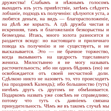
дружества! Слабымъ и нѣжнымъ голосомъ
выходитъ изъ устъ привѣтствіе, затѣмъ слѣдуетъ
лобзаніе, подходъ къ полученію: цѣлуются уста, а
любятся деньги, на видъ — благорасположеніе,
на дѣлѣ же корысть. А гдѣ дружба чистая и
искренняя, тамъ и благожеланія безкорыстны и
безмездны. Итакъ, много золота разносится и
раздается всюду: но настоящаго и приличнаго
повода къ полученію и не существуетъ, и не
высказывается. Это — не брачное торжество,
когда вызываютъ на щедрость тщеславнаго
жениха. Милостынею я не могу называть
расточительность; ибо ни одинъ бѣднякъ (ею) не
освобождается отъ своей несчастной доли.
Сдѣлкою никто не назоветъ то, что происходитъ
(на праздникѣ Календъ); ибо большинство (тутъ)
ничѣмъ другъ съ другомъ не обмѣнивается.
Подаркомъ назвать уже совсѣмъ не справедливо;
потому что тутъ съ даяніемъ связана
принудительность. Чѣмъ же въ такомъ случаѣ мы