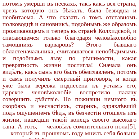
потомъ умерши въ пескахъ, такъ какъ вся страна,
чрезъ которую онъ бѣжалъ, была безводна и
необитаема. А что сказать о томъ отставномъ
полководцѣ и сановникѣ, подобнымъ же образомъ
проживающемъ и теперь въ странѣ Колхидской, и
спасающемся только благодаря человѣколюбію
тамошнихъ варваровъ? Этого бывшаго
областеначальника, считавшагося непобѣдимымъ
и подобнымъ льву по рѣшимости, какая
превратность жизни постигла! Сначала онъ
видѣлъ, какъ сынъ его былъ обезглавленъ, потомъ
и самъ получилъ смертный приговоръ, и когда
уже была веревка поднесена къ устамъ его,
царское человѣколюбіе воспретило палачу
совершить дѣйствіе. Но поживши немного въ
скорбяхъ и несчастіяхъ, старикъ, одряхлѣвшій
подъ ощущеніемъ бѣдъ, въ безчестіи отошелъ изъ
жизни, нашедши такой конецъ своего высокаго
сана. А тотъ, — человѣкъ сомнительнаго пола[5],
— который въ прошломъ году мнилъ себя больше