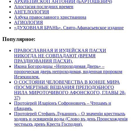
АРХИЕПИСКОП АНТОНИЙ (БАРТОШЕВИЧ)
Апостасия последних времен
АНГЕЛОЛОГИЯ
Азбука православного христианина
АГИОЛОГИЯ
«ДУХОВНАЯ БРАНЬ». Свято-Афанасьевское издание
Популярное:
ПРАВОСЛАВНАЯ И ИУДЕЙСКАЯ ПАСХИ
НИКОГДА НЕ СОВПАДАЮТ (ВРЕМЯ
ПРАЗДНОВАНИЯ ПАСХИ).
Икона Богородицы «Непроходимая Дверь» –
пророческая дверь непроходимая, виденная пророком
Иезекиилем.
О СОСТОЯНИ ЧЕЛОВЕЧЕСТВА В КОНЦЕ МИРА
(ПОСМЕРТНЫЕ ВЕЩАНИЯ ПРЕПОДОБНОГО
НИЛА МИРОТОЧИВОГО АФОНСКОГО, ГЛАВЫ 28-
37)
Протоіерей Иларіонъ Софроновичъ – Чтецамъ и
пѣвцамъ.
Протоіерей Стефанъ Луканинъ – О значеніи крестныхъ
ходовъ и освященія воды (Слово въ день Происхожденія
честныхъ древъ Креста Господня).