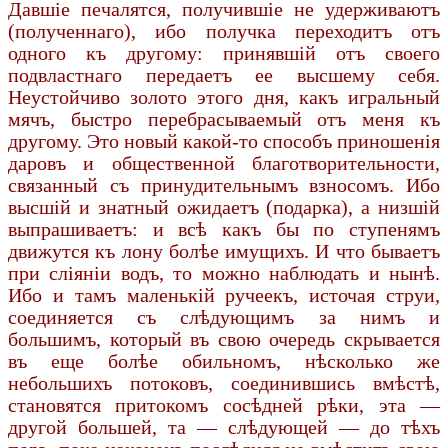
Давшіе печалятся, получившіе не удерживаютъ
(полученнаго), ибо получка переходитъ отъ
одного къ другому: принявшій отъ своего
подвластнаго передаетъ ее высшему себя.
Неустойчиво золото этого дня, какъ игральный
мячъ, быстро перебрасываемый отъ меня къ
другому. Это новый какой-то способъ приношенія
даровъ и общественной благотворительности,
связанный съ принудительнымъ взносомъ. Ибо
высшій и знатный ожидаетъ (подарка), а низшій
выпрашиваетъ: и всѣ какъ бы по ступенямъ
движутся къ лону болѣе имущихъ. И что бываетъ
при сліяніи водъ, то можно наблюдать и нынѣ.
Ибо и тамъ маленькій ручеекъ, источая струи,
соединяется съ слѣдующимъ за нимъ и
большимъ, который въ свою очередь скрывается
въ еще болѣе обильномъ, нѣсколько же
небольшихъ потоковъ, соединившись вмѣстѣ,
становятся притокомъ сосѣдней рѣки, эта —
другой большей, та — слѣдующей — до тѣхъ