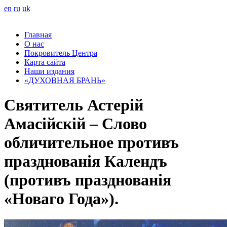
en
ru
uk
Главная
О нас
Покровитель Центра
Карта сайта
Наши издания
«ДУХОВНАЯ БРАНЬ»
Святитель Астерій
Амасійскій – Слово
обличительное противъ
празднованія Календъ
(противъ празднованія
«Новаго Года»).