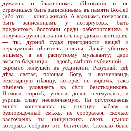
думаешь о блаженномъ обѣтованіи и не
стремишься быть записаннымъ въ памяти Божіей
(ибо это — книга живая). А важнымъ почитаешь
быть записаннымъ у нотаріусовъ, быть
предметомъ болтовни среди работорговцевъ и
получать рукоплесканія отъ народныхъ льстецовъ,
— ты, дурной судья пригодности вещей и
неразумный цѣнитель пользы. Давай убогому
нищему, а не распутному музыканту; дари
вмѣсто блудницы — вдовѣ, вмѣсто публичной —
скромно живущей въ уединеніи. Разузнай, гдѣ
дѣва святая, поющая Богу, и возненавидь
безстыдную пѣвицу, которая не видомъ, такъ
пѣніемъ уловляетъ въ сѣти безстыдниковъ.
Помоги сиротѣ, уплати долгъ неимущаго, и
узришь славу нескончаемую. Ты опустошаешь
много кошельковъ на гнусную забаву и
безпорядочный смѣхъ, не соображая, сколько
расточаешь ты нищенскихъ слезъ, цѣною
которыхъ собрано это богатство. Сколько было