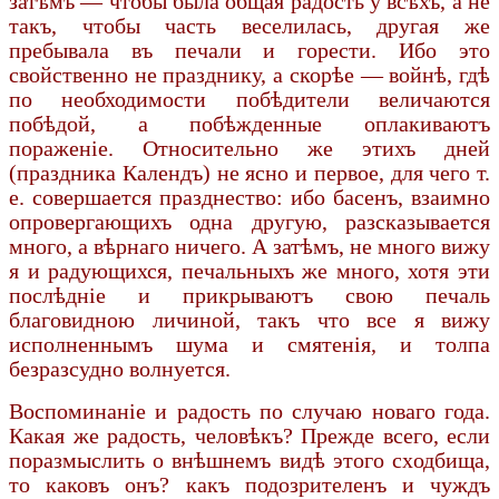
затѣмъ — чтобы была общая радость у всѣхъ, а не
такъ, чтобы часть веселилась, другая же
пребывала въ печали и горести. Ибо это
свойственно не празднику, а скорѣе — войнѣ, гдѣ
по необходимости побѣдители величаются
побѣдой, а побѣжденные оплакиваютъ
пораженіе. Относительно же этихъ дней
(праздника Календъ) не ясно и первое, для чего т.
е. совершается празднество: ибо басенъ, взаимно
опровергающихъ одна другую, разсказывается
много, а вѣрнаго ничего. А затѣмъ, не много вижу
я и радующихся, печальныхъ же много, хотя эти
послѣдніе и прикрываютъ свою печаль
благовидною личиной, такъ что все я вижу
исполненнымъ шума и смятенія, и толпа
безразсудно волнуется.
Воспоминаніе и радость по случаю новаго года.
Какая же радость, человѣкъ? Прежде всего, если
поразмыслить о внѣшнемъ видѣ этого сходбища,
то каковъ онъ? какъ подозрителенъ и чуждъ