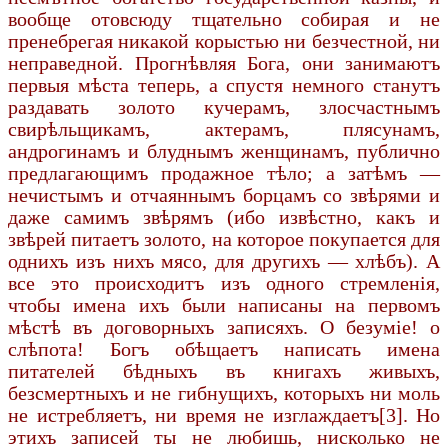
вообще отовсюду тщательно собирая и не
пренебрегая никакой корыстью ни безчестной, ни
неправедной. Прогнѣвляя Бога, они занимаютъ
первыя мѣста теперь, а спустя немного станутъ
раздавать золото кучерамъ, злосчастнымъ
свирѣльщикамъ, актерамъ, плясунамъ,
андрогинамъ и блуднымъ женщинамъ, публично
предлагающимъ продажное тѣло; а затѣмъ —
нечистымъ и отчаяннымъ борцамъ со звѣрями и
даже самимъ звѣрямъ (ибо извѣстно, какъ и
звѣрей питаетъ золото, на которое покупается для
однихъ изъ нихъ мясо, для другихъ — хлѣбъ). А
все это происходитъ изъ одного стремленія,
чтобы имена ихъ были написаны на первомъ
мѣстѣ въ договорныхъ записяхъ. О безуміе! о
слѣпота! Богъ обѣщаетъ написать имена
питателей бѣдныхъ въ книгахъ живыхъ,
безсмертныхъ и не гибнущихъ, которыхъ ни моль
не истребляетъ, ни время не изглаждаетъ[3]. Но
этихъ записей ты не любишь, нисколько не