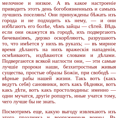
мелочное и низкое. А въ какое настроеніе
приводитъ этотъ день богобоязненныхъ и самыхъ
лучшихъ поселянъ! Они принуждены бѣжать изъ
города и не подходить къ нему, — и они
избѣгаютъ его болѣе, чѣмъ зайцы — сѣтей. Вѣдь
если они окажутся въ городѣ, ихъ подвергаютъ
бичеваніямъ, дерзко оскорбляютъ, разрушаютъ
то, что имѣется у нихъ въ рукахъ; — въ мирное
время дѣлаютъ на нихъ вражескія нападенія,
осмѣиваютъ, издѣваются словами и дѣлами.
Подвергаются всякой наглости они, — эти самые
лучшіе пророки наши, безхитростныя живыя
существа, простые образы Божіи, при свободѣ —
вѣрные рабы нашей жизни. Такъ вотъ (какъ
ведутъ себя) сановники, вотъ какъ бѣдняки, вотъ
какъ дѣти, вотъ какъ простолюдины: именно —
одни мучатся, другіе ропщутъ, иные учатся тому,
чего лучше бы не знать.
Посмотримъ еще, какую выгоду извлекаютъ изъ
этого праздника и вооруженные воины. Въ