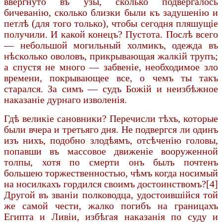
ввергнуто въ узы, сколько подвергалось
бичеванію, сколько близки были къ задушенію и
петлѣ (для того только), чтобы сегодня пляшущіе
получили. И какой конецъ? Пустота. Послѣ всего
— небольшой могильный холмикъ, одежда въ
нѣсколько оволовъ, прикрывающая жалкій трупъ;
а спустя не много — забвеніе, необходимое зло
времени, покрывающее все, о чемъ ты такъ
старался. За симъ — судъ Божій и неизбѣжное
наказаніе дурнаго изволенія.
Гдѣ великіе сановники? Перечисли тѣхъ, которые
были вчера и третьяго дня. Не подвергся ли одинъ
изъ нихъ, подобно злодѣямъ, отсѣченію головы,
попавши въ массовое движеніе вооруженной
толпы, хотя по смерти онъ былъ почтенъ
большею торжественностью, чѣмъ когда носимый
на носилкахъ гордился своимъ достоинствомъ?[4]
Другой въ званіи полководца, удостоившійся той
же самой чести, жалко погибъ на границахъ
Египта и Ливіи, избѣгая наказанія по суду и