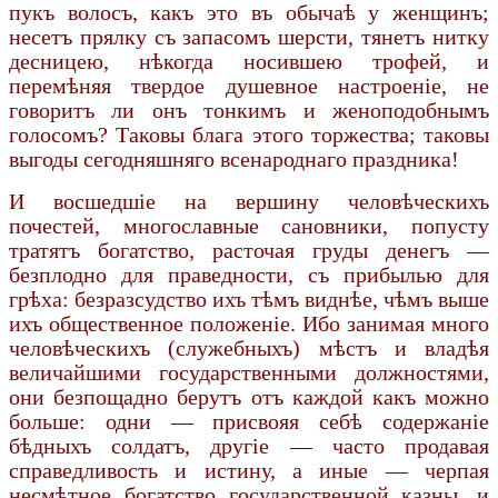
пукъ волосъ, какъ это въ обычаѣ у женщинъ;
несетъ прялку съ запасомъ шерсти, тянетъ нитку
десницею, нѣкогда носившею трофей, и
перемѣняя твердое душевное настроеніе, не
говоритъ ли онъ тонкимъ и женоподобнымъ
голосомъ? Таковы блага этого торжества; таковы
выгоды сегодняшняго всенароднаго праздника!
И восшедшіе на вершину человѣческихъ
почестей, многославные сановники, попусту
тратятъ богатство, расточая груды денегъ —
безплодно для праведности, съ прибылью для
грѣха: безразсудство ихъ тѣмъ виднѣе, чѣмъ выше
ихъ общественное положеніе. Ибо занимая много
человѣческихъ (служебныхъ) мѣстъ и владѣя
величайшими государственными должностями,
они безпощадно берутъ отъ каждой какъ можно
больше: одни — присвояя себѣ содержаніе
бѣдныхъ солдатъ, другіе — часто продавая
справедливость и истину, а иные — черпая
несмѣтное богатство государственной казны, и