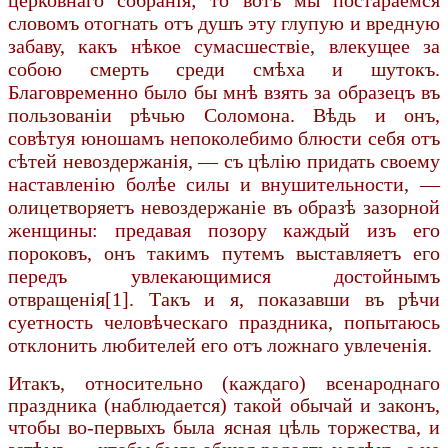
словомъ отогнать отъ душъ эту глупую и вредную
забаву, какъ нѣкое сумасшествіе, влекущее за
собою смерть среди смѣха и шутокъ.
Благовременно было бы мнѣ взять за образецъ въ
пользованіи рѣчью Соломона. Вѣдь и онъ,
совѣтуя юношамъ непоколебимо блюсти себя отъ
сѣтей невоздержанія, — съ цѣлію придать своему
наставленію болѣе силы и внушительности, —
олицетворяетъ невоздержаніе въ образѣ зазорной
женщины: предавая позору каждый изъ его
пороковъ, онъ такимъ путемъ выставляетъ его
передъ увлекающимися достойнымъ
отвращенія[1]. Такъ и я, показавши въ рѣчи
суетность человѣческаго праздника, попытаюсь
отклонить любителей его отъ ложнаго увлеченія.
Итакъ, относительно (каждаго) всенароднаго
праздника (наблюдается) такой обычай и законъ,
чтобы во-первыхъ была ясная цѣль торжества, и