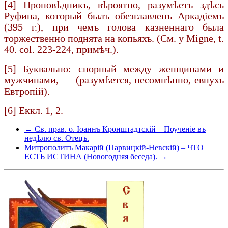
[4] Проповѣдникъ, вѣроятно, разумѣетъ здѣсь
Руфина, который былъ обезглавленъ Аркадіемъ
(395 г.), при чемъ голова казненнаго была
торжественно поднята на копьяхъ. (См. у Migne, t.
40. col. 223-224, примѣч.).
[5] Буквально: спорный между женщинами и
мужчинами, — (разумѣется, несомнѣнно, евнухъ
Евтропій).
[6] Еккл. 1, 2.
← Св. прав. о. Іоаннъ Кронштадтскій – Поученіе въ
недѣлю св. Отецъ.
Митрополитъ Макарій (Парвицкій-Невскій) – ЧТО
ЕСТЬ ИСТИНА (Новогодняя беседа). →