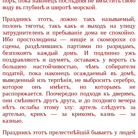
поръ, пока наконецъ послѣдняя не вмѣститъ свою
воду въ глубинѣ и широтѣ морской.
Праздникъ этотъ, ложно такъ называемый,
полонъ тяготы; такъ какъ и выходъ на улицу
затруднителенъ и пребываніе дома не спокойно.
Ибо простолюдины — нищіе и скоморохи со
сцены, раздѣлившись партіями по разрядамъ,
безпокоятъ каждый домъ. И подлинно ужъ
поздравляютъ и шумятъ, оставаясь у воротъ съ
большею настойчивостью, чѣмъ собиратели
податей, пока наконецъ осаждаемый въ домѣ,
выведенный изъ терпѣнія, не выброситъ серебро,
которое онъ имѣетъ, но которымъ не
распоряжается. Поочередно подходя къ дверямъ,
они смѣняютъ другъ друга, и до поздняго вечера
нѣтъ ослабы этому злу: артель слѣдуетъ за
артелью, крикъ — за крикомъ, казнь — за
казнью.
Праздникъ этотъ прелестнѣйшій бываетъ у людей