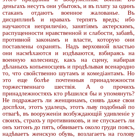
деньгахъ несутъ они убытокъ, и въ плату за одинъ
стаканъ отдаютъ военное жалованье. Въ
дисциплинѣ и нравахъ терпятъ вредъ; ибо
научаются неприличію, занятіямъ актерскимъ,
распущенности нравственной и слабости, забавѣ,
противной законамъ и власти, которую они
поставлены охранять. Надъ верховной властью
они насмѣхаются и издѣваются, взбираясь на
военную колесницу, какъ на сцену, набирая
дѣланыхъ копьеносцевъ и продѣлывая всенародно
то, что свойственно шутамъ и комедіантамъ. Но
это еще болѣе почтенныя принадлежности
торжественнаго шествія. А о прочихъ
принадлежностяхъ кто рѣшился бы и упомянуть?
Не подражаетъ ли женщинамъ, снявъ даже свои
доспѣхи, этотъ удалецъ, этотъ льву подобный по
отвагѣ, въ вооруженіи возбуждающій удивленіе у
своихъ, страхъ у противниковъ, и не спускаетъ ли
онъ хитонъ до пятъ, обвиваетъ около груди поясъ,
надѣваетъ женскую обувь, возлагаетъ на голову