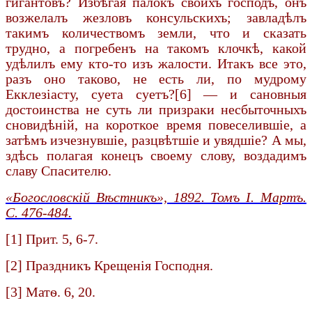
гигантовъ? Избѣгая палокъ своихъ господъ, онъ
возжелалъ жезловъ консульскихъ; завладѣлъ
такимъ количествомъ земли, что и сказать
трудно, а погребенъ на такомъ клочкѣ, какой
удѣлилъ ему кто-то изъ жалости. Итакъ все это,
разъ оно таково, не есть ли, по мудрому
Екклезіасту, суета суетъ?[6] — и сановныя
достоинства не суть ли призраки несбыточныхъ
сновидѣній, на короткое время повеселившіе, а
затѣмъ изчезнувшіе, разцвѣтшіе и увядшіе? А мы,
здѣсь полагая конецъ своему слову, воздадимъ
славу Спасителю.
«Богословскiй Вѣстникъ», 1892. Томъ I. Мартъ.
С. 476-484.
[1] Прит. 5, 6-7.
[2] Праздникъ Крещенія Господня.
[3] Матѳ. 6, 20.