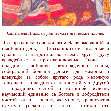
Святитель Николай уничтожает языческие идолы.
Два праздника совпали вмѣстѣ во вчерашній и
нынѣшній день, — (праздники) не согласные и
сродные, а напротивъ во всемъ другъ другу
враждебные и противоположные. Одинъ —
праздникъ внѣшней безпорядочной толпы,
собирающій большія деньги для мамоны и
влекущій за собой другаго рода мелочную
торговлю — праздную и непристойную. Другой
— праздникъ святой и истинной религіи,
научающій единенію съ Богомъ и добродѣтели
чистой жизни. Поелику же многіе, предпочитая
суетную роскошь и занятіе, отстали отъ
церковнаго собранія; то вотъ мы постараемся