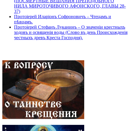
(ПОСМЕРТНЫЕ ВЕЩАНИЯ ПРЕПОДОБНОГО
НИЛА МИРОТОЧИВОГО АФОНСКОГО, ГЛАВЫ 28-
37)
Протоіерей Иларіонъ Софроновичъ – Чтецамъ и
пѣвцамъ.
Протоіерей Стефанъ Луканинъ – О значеніи крестныхъ
ходовъ и освященія воды (Слово въ день Происхожденія
честныхъ древъ Креста Господня).