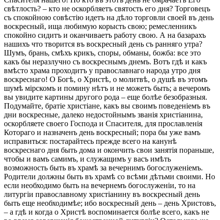
свѣтлость? – кто не оскорбляетъ святость его дня? Торговецъ
съ спокойною совѣстію идетъ на дѣло торговли своей въ день
воскресный, ища любимую корысть свою; ремесленникъ
спокойно сидитъ и оканчиваетъ работу свою. А на базарахъ
нашихъ что творится въ воскресный день съ ранняго утра?
Шумъ, брань, смѣхъ крикъ, споры, обманы, божба: все это
какъ бы неразлучно съ воскреснымъ днемъ. Вотъ гдѣ и какъ
вмѣсто храма проходитъ у православнаго народа утро дня
воскреснаго! О Богѣ, о Христѣ, о молитвѣ, о душѣ въ этомъ
шумѣ мірскомъ и помину нѣтъ и не можетъ быть; а вечеромъ
вы увидите картины другого рода – еще болѣе безобразныя.
Подумайте, братіе христіане, какъ вы своимъ поведеніемъ въ
дни воскресные, далеко недостойнымъ званія христіанина,
оскорбляете своего Господа и Спасителя, для прославленія
Котораго и назначенъ день воскресный; пора бы уже вамъ
исправиться: постарайтесь прежде всего на канунѣ
воскреснаго дня быть дома и окончить свои занятія пораньше,
чтобы и вамъ самимъ, и служащимъ у васъ имѣть
возможность быть въ храмѣ за вечернимъ богослуженіемъ.
Родители должны быть въ храмѣ со всѣми дѣтьми своими. Но
если необходимо быть на вечернемъ богослуженіи, то на
литургіи православному христіанину въ воскресный день
быть еще необходимѣе; ибо воскресный день – день Христовъ,
– а гдѣ и когда о Христѣ воспоминается болѣе всего, какъ не