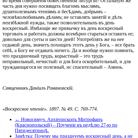
во время совершенія божественной литургіи? Остальную же
часть дня нужно посвящать благимъ мыслямъ,
душеполезнымъ чтеніямъ и бесѣдамъ, добрымъ –
человѣколюбивымъ дѣламъ; не оставлять занятій и дѣлъ
неизбѣжной нужды, также позволительныхъ въ день
воскресный. Имѣющіе же привычку въ день воскресный
торговать и работать должны всемѣрно стараться оставить ее;
довольно для суеты и шести дней! Употреблять же на нее
седьмой день, значитъ похищать этотъ день у Бога, – все брать
себѣ, а Богу не отдавать ничего. Да и вообще нужно помнить,
что праздничный трудъ, корыстный – это трудъ
неправильный, нечистый: и для Бога оскорбительный, и для
труждающагося не полезный, нс спасительный – Аминь.
Священникъ Даніилъ Романовскій.
«Воскресное чтеніе». 1897. № 49. С. 769-774.
← Новосвмуч. Архіепископъ Митрофанъ
(Краснопольскій) – Поученіе въ недѣлю 27-ю по
Пятидесятницѣ.
Замѣтка: Почему мы празднуемъ воскресный день, а не