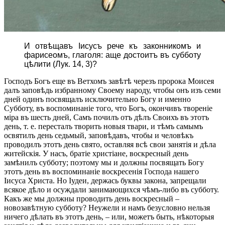
И отвѣщавъ Іисусъ рече къ законникомъ и
фарисеомъ, глаголя: аще достоитъ въ субботу
цѣлити (Лук. 14, 3)?
Господъ Богъ еще въ Ветхомъ завѣтѣ черезъ пророка Моисея
далъ заповѣдь избранному Своему народу, чтобы онъ изъ семи
дней одинъ посвящалъ исключительно Богу и именно
Субботу, въ воспоминаніе того, что Богъ, окончивъ твореніе
міра въ шесть дней, Самъ почилъ отъ дѣлъ Своихъ въ этотъ
день, т. е. пересталъ творить новыя твари, и тѣмъ самымъ
освятилъ день седьмый, заповѣдавъ, чтобы и человѣкъ
проводилъ этотъ день свято, оставляя всѣ свои занятія и дѣла
житейскія. У насъ, братіе христіане, воскресный день
замѣнилъ субботу; поэтому мы и должны посвящать Богу
этотъ день въ воспоминаніе воскресенія Господа нашего
Іисуса Христа. Но Іудеи, держась буквы закона, запрещали
всякое дѣло и осуждали занимающихся чѣмъ-либо въ субботу.
Какъ же мы должны проводить день воскресный –
новозавѣтную субботу? Неужели и намъ безусловно нельзя
ничего дѣлать въ этотъ день, – или, можетъ быть, нѣкоторыя