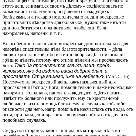
нуждающіеся въ помощи; поэтому и врачу позволительно въ
этотъ день заниматься своимъ дѣломъ – содѣйствовать по
возможности облегченію, исцѣленію страждущихъ
болѣзнями, и аптекарю позволительно въ дни воскресные
приготовлять лѣкарства для больныхъ; нужно также въ эти
дни позаботиться и о животныхъ, чтобы они были
накормлены, напоены и т. п.
Въ особенности же въ дни воскресные дозволительны и для
человѣка спасительны дѣла благотворительности, – дѣла
любви христіанской, ибо истинно добрыя дѣла никогда не
грѣшно дѣлать, потому чго этими дѣлами мы прославляемъ
Бога:
Тако да просвѣтится свѣтъ вашъ предъ
человѣки, яко да видятъ ваша добрая дѣла и
прославятъ Отца вашего, иже на небесѣхъ
(Мат. 5, 16).
Посему-то въ воскресный день, какъ назначенный для
прославленія Господа Бога, позволительно и даже необходимо
накормить голоднаго, напоить жаждущаго, одѣть нагаго,
извѣстить больного или послужить ему съ христіанской
любовью: оказать помощь ближнему въ случаѣ какой-либо
опасности для него, напр. помочь въ несчастіяхъ отъ воды, отъ
огня, при нападеніи враговъ – во время войны и въ другихъ
подобныхъ случаяхъ.
Съ другой стороны, занятія и дѣла, въ которыхъ нѣтъ ни
неизбѣжной нужды, ни нравственнаго достоинства, – дѣла