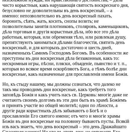
чисто корыстныя, какъ нарушающія святость воскреснаго дня,
безусловно не дозволительны въ день воскресный, – а
именно: непозволительно въ день воскресный пахать,
боронить, сѣять, жать, косить, снопы возить; не
позволительны занятія плотниковъ, столяровъ, каменьщиковъ,
дѣла торговыя и другія корыстныя дѣла, ибо все это дѣла
работныя, которыя, или обременяя тѣло, или развлекая душу,
препятствуютъ заниматься дѣлами благочестія, святить день
воскресный, и для которыхъ достаточно и шесть дней,
назначенныхъ Самимъ Господомъ Богомъ. Въ особенности же
преступны въ дни воскресныя дѣла беззаконныя, какъ то:
нескромныя игры, пѣсни, пляски, объяденіе, пьянство и т. п.,
которыя во всякое время оскорбляютъ Бога, а тѣмъ болѣе дни
воскресные, какъ назначенные для прославленія имени Божія.
Но, къ стыду нашему, мы должны сознаться, что далеко не
такъ мы проводимъ дни воскресные, какъ требуетъ того
заповѣдь Божія и какъ учитъ насъ св. Церковь: многіе даже не
считаютъ своимъ долгомъ въ эти дни быть въ храмѣ Божіемъ
и принять участіе во общей молитвѣ; одни по лѣности, а
другіе ради корыстныхъ дѣлъ забываютъ о Богѣ и о
прославленіи Его святого имени; отъ чего и многіе храмы
Божіи въ дни воскресные на половину бываютъ пусты. Всякій
изъ васъ знаетъ, что день воскресный – это день Дражайшато
Спасителя нашего! Но кто въ этотъ день не омрачаетъ Его