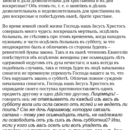
занятія и дѣла дозволительны для христіанина и въ дни
воскресные? Объ этомъ-то, т. е. о занятіяхъ и дѣлахъ
дозволительныхъ и недозволительныхъ для христіанина въ
дни воскресные и побесѣдуемъ нынѣ, братіе христіане.
Во время земной своей жизни Господь нашъ Іисусъ Христосъ
совершалъ много чудесъ: воскрешалъ мертвыхъ, исцѣлялъ
больныхъ, не стѣсняясь при этомъ временемъ, когда находилъ
нужнымъ; и часто исцѣлялъ больныхъ въ субботу, за что
неоднократно былъ и обличаемъ со стороны Іудеевъ –
ревнителей буквы закона. Такъ и въ нынѣ чтенномъ Евангеліи
повѣствуется объ исцѣленіи женщины уже осьмнадцать лѣтъ
одержимой недугомъ отъ духа нечистаго; и какъ всегда въ
подобныхъ случаяхъ, такъ и теперь Іудеи въ лицѣ начальника
синагоги не преминули упрекнуть Господа нашего за то, что
Онъ нарушаетъ законъ о субботѣ. Обличая ложное сужденіе
начальника синагоги, Господь нашъ Іисусъ Христосъ въ
оправданіе своего поступка противопоставляетъ одинъ
предметъ другому и одно дѣйствіе другому.
Лицемѣръ!
–
говоритъ онъ:
не отвязываетъ ли каждый изъ васъ въ
субботу вола или осла своего отъ яслей и не ведетъ ли
поить? Сію же дочь Авраамову, которую связалъ
сатана – тому уже осьмнадцать лѣтъ, не надлежало
ли освободить отъ узъ сихъ въ день субботний? Или,
если у кого изъ васъ оселъ или волъ упадетъ въ