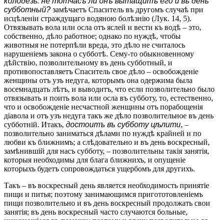
колодезь: не тотчасъ ли онъ вытащитъ его и въ день
субботный?
замѣчаетъ Спаситель въ другомъ случаѣ при
исцѣленіи страждущаго водяною болѣзнію (Лук. 14, 5).
Отвязывать вола или осла отъ яслей и вести къ водѣ – это,
собственно, дѣло работное; однако по нуждѣ, чтобы
животныя не потерпѣли вреда, это дѣло не считалось
нарушеніемъ закона о субботѣ. Сему-то обыкновенному
дѣйствію, позволительному въ день субботный, и
противопоставляетъ Спаситель свое дѣло – освобожденіе
женщины отъ узъ недуга, которымъ она одержима была
восемнадцать лѣтъ, и выводитъ, что если позволительно было
отвязывать и поить вола или осла въ субботу, то, естественно,
что и освобожденіе несчастной женщины отъ порабощенія
діавола и отъ узъ недуга такъ же дѣло позволительное въ день
субботній. Итакъ,
достоитъ въ субботу цѣлити
, –
позволительно заниматься дѣлами по нуждѣ крайней и по
любви къ ближнимъ; а слѣдовательно и въ день воскресный,
замѣнившій для насъ субботу, – позволительны такія занятія,
которыя необходимы для блага ближнихъ, и опущеніе
которыхъ будетъ сопровождаться ущербомъ для другихъ.
Такъ – въ воскресный день является необходимость принятіе
пищи и питья; поэтому занимающимся пригототовленіемъ
пищи позволительно и въ день воскресный продолжать свои
занятія; въ день воскресный часто случаются больные,