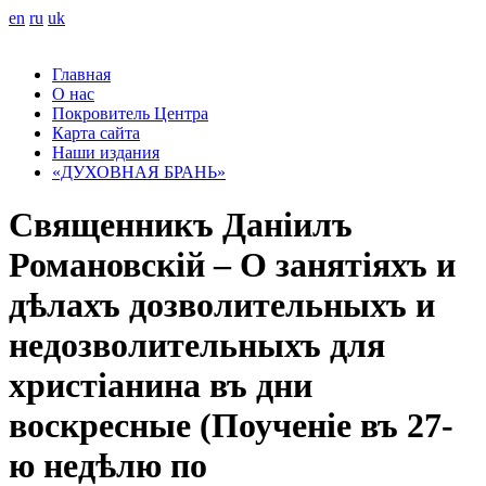
en
ru
uk
Главная
О нас
Покровитель Центра
Карта сайта
Наши издания
«ДУХОВНАЯ БРАНЬ»
Священникъ Даніилъ
Романовскій – О занятіяхъ и
дѣлахъ дозволительныхъ и
недозволительныхъ для
христіанина въ дни
воскресные (Поученіе въ 27-
ю недѣлю по