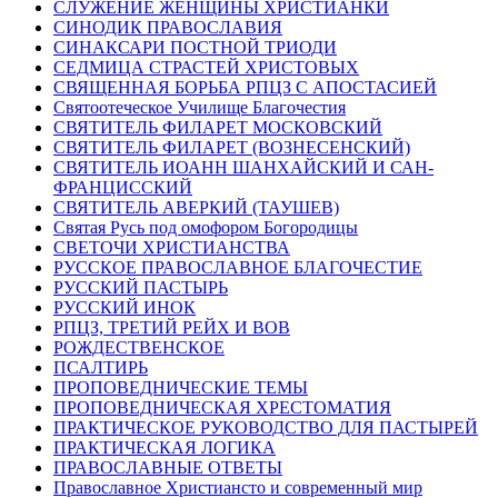
СЛУЖЕНИЕ ЖЕНЩИНЫ ХРИСТИАНКИ
СИНОДИК ПРАВОСЛАВИЯ
СИНАКСАРИ ПОСТНОЙ ТРИОДИ
СЕДМИЦА СТРАСТЕЙ ХРИСТОВЫХ
СВЯЩЕННАЯ БОРЬБА РПЦЗ С АПОСТАСИЕЙ
Святоотеческое Училище Благочестия
СВЯТИТЕЛЬ ФИЛАРЕТ МОСКОВСКИЙ
СВЯТИТЕЛЬ ФИЛАРЕТ (ВОЗНЕСЕНСКИЙ)
СВЯТИТЕЛЬ ИОАНН ШАНХАЙСКИЙ И САН-
ФРАНЦИССКИЙ
СВЯТИТЕЛЬ АВЕРКИЙ (ТАУШЕВ)
Святая Русь под омофором Богородицы
СВЕТОЧИ ХРИСТИАНСТВА
РУССКОЕ ПРАВОСЛАВНОЕ БЛАГОЧЕСТИЕ
РУССКИЙ ПАСТЫРЬ
РУССКИЙ ИНОК
РПЦЗ, ТРЕТИЙ РЕЙХ И ВОВ
РОЖДЕСТВЕНСКОЕ
ПСАЛТИРЬ
ПРОПОВЕДНИЧЕСКИЕ ТЕМЫ
ПРОПОВЕДНИЧЕСКАЯ ХРЕСТОМАТИЯ
ПРАКТИЧЕСКОЕ РУКОВОДСТВО ДЛЯ ПАСТЫРЕЙ
ПРАКТИЧЕСКАЯ ЛОГИКА
ПРАВОСЛАВНЫЕ ОТВЕТЫ
Православное Христиансто и современный мир