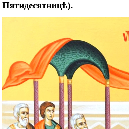
Пятидесятницѣ).