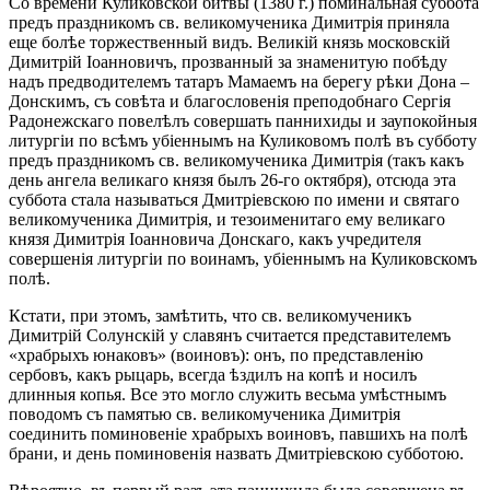
Со времени Куликовской битвы (1380 г.) поминальная суббота
предъ праздникомъ св. великомученика Димитрія приняла
еще болѣе торжественный видъ. Великій князь московскій
Димитрій Іоанновичъ, прозванный за знаменитую побѣду
надъ предводителемъ татаръ Мамаемъ на берегу рѣки Дона –
Донскимъ, съ совѣта и благословенія преподобнаго Сергія
Радонежскаго повелѣлъ совершать паннихиды и заупокойныя
литургіи по всѣмъ убіеннымъ на Куликовомъ полѣ въ субботу
предъ праздникомъ св. великомученика Димитрія (такъ какъ
день ангела великаго князя былъ 26-го октября), отсюда эта
суббота стала называться Дмитріевскою по имени и святаго
великомученика Димитрія, и тезоименитаго ему великаго
князя Димитрія Іоанновича Донскаго, какъ учредителя
совершенія литургіи по воинамъ, убіеннымъ на Куликовскомъ
полѣ.
Кстати, при этомъ, замѣтить, что св. великомученикъ
Димитрій Солунскій у славянъ считается представителемъ
«храбрыхъ юнаковъ» (воиновъ): онъ, по представленію
сербовъ, какъ рыцарь, всегда ѣздилъ на копѣ и носилъ
длинныя копья. Все это могло служить весьма умѣстнымъ
поводомъ съ памятью св. великомученика Димитрія
соединить поминовеніе храбрыхъ воиновъ, павшихъ на полѣ
брани, и день поминовенія назвать Дмитріевскою субботою.