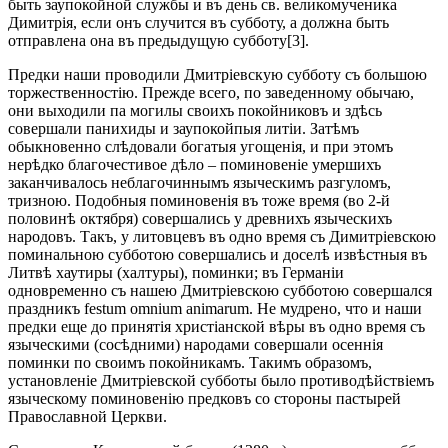
быть заупокойной службы и въ день св. великомученика
Димитрія, если онъ случится въ субботу, а должна быть
отправлена она въ предыдущую субботу[3].
Предки наши проводили Дмитріевскую субботу съ большою
торжественностію. Прежде всего, по заведенному обычаю,
они выходили па могилы своихъ покойниковъ и здѣсь
совершали панихиды и заупокойпыя литіи. Затѣмъ
обыкновенно слѣдовали богатыя угощенія, и при этомъ
нерѣдко благочестивое дѣло – поминовеніе умершихъ
заканчивалось неблагочиннымъ языческимъ разгуломъ,
тризною. Подобныя поминовенія въ тоже время (во 2-й
половинѣ октября) совершались у древнихъ языческихъ
народовъ. Такъ, у литовцевъ въ одно время съ Димитріевскою
поминальною субботою совершались и доселѣ извѣстныя въ
Литвѣ хаутиры (халтуры), поминки; въ Германіи
одновременно съ нашею Дмитріевскою субботою совершался
праздникъ festum omnium animarum. Не мудрено, что и наши
предки еще до принятія христіанской вѣры въ одно время съ
языческими (сосѣдними) народами совершали осеннія
поминки по своимъ покойникамъ. Такимъ образомъ,
установленіе Дмитріевской субботы было противодѣйствіемъ
языческому поминовенію предковъ со стороны пастырей
Православной Церкви.