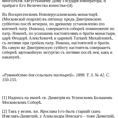
многолѣтія Августѣйшему Дому Государя Императора, и
храбраго Его Величества воинства»[4].
Въ Воскресенскомъ Новоіерусалимскомъ монастырѣ
(Московской епархіи) въ пятницу предъ Дмитріевскою
субботою послѣ вечерни, по древнему установленію (по
кончинѣ патр. Никона), совершается соборнѣ поминовеніе по
патр. Никонѣ, по усопшимъ настоятелямъ и братіи монастыря,
царѣ Ѳеодорѣ Алексѣевичѣ и царевнѣ Татіанѣ Михайловнѣ,
съ литіями при гробахъ патр. Никона, настоятелей и братіи.
Въ самую же Дмитріевскую субботу настоятель совершаетъ
соборнѣ заупокойную литургію съ литіями послѣ нея, какъ и
наканунѣ.
«Руководство для сельскихъ пастырей». 1898. Т. 3. № 42. С.
150-155.
[1] Надпись на иконѣ св. Димитрія въ Успенскомъ Большомъ
Московскомъ Соборѣ.
[2] Такъ у велик. кн. Ярослава І-го былъ старшій сынъ
Изяславъ-Димитрій, у Александра Невскаго – тоже Димитрій,