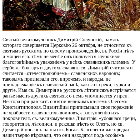
Святый великомученикъ Димитрій Солунскій, память
котораго совершается Церковію 26 октября, не относится къ
святымъ русскимъ по своему происхожденію, въ Россіи нѣтъ
и мощей его: тѣмъ не менѣе онъ пользуется глубокимъ
благоговѣйнымъ уваженіемъ у всѣхъ славянскихъ племенъ. У
сербовъ, болгаръ и другихъ славянъ св. Димитрій считался и
считается «отечестволюбцемъ» славянскихъ народовъ;
таковымъ признавали его, впрочемъ, и народы, не
принадлежащіе къ славянской расѣ, какъ-то: греки, турки и
другіе. Имя св. Димитрія въ русскихъ лѣтописяхъ встрѣчается
ранѣе именъ другихъ святыхъ; о немъ упоминается у преп.
Нестора при разсказѣ о взятіи великимъ княземъ Олегомъ
Константипополя. Византійцы приписывали свое пораженіе
не храбрости славянскихъ воиновъ, а заступленію ихъ
покровителя, св. великомученика Димитрія: «убояшася греци,
говорится въ лѣтописи, и рекоша: нѣсть се Олегъ, но св.
Димитрій посланъ на ны отъ Бога». Благочестивые предки
наши твердо вѣровали, что они находятся подъ особымъ