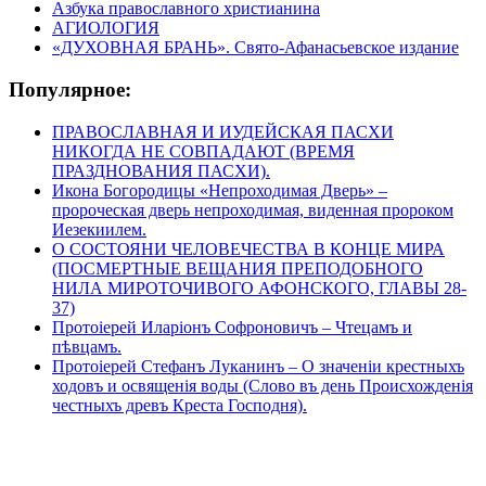
Азбука православного христианина
АГИОЛОГИЯ
«ДУХОВНАЯ БРАНЬ». Свято-Афанасьевское издание
Популярное:
ПРАВОСЛАВНАЯ И ИУДЕЙСКАЯ ПАСХИ
НИКОГДА НЕ СОВПАДАЮТ (ВРЕМЯ
ПРАЗДНОВАНИЯ ПАСХИ).
Икона Богородицы «Непроходимая Дверь» –
пророческая дверь непроходимая, виденная пророком
Иезекиилем.
О СОСТОЯНИ ЧЕЛОВЕЧЕСТВА В КОНЦЕ МИРА
(ПОСМЕРТНЫЕ ВЕЩАНИЯ ПРЕПОДОБНОГО
НИЛА МИРОТОЧИВОГО АФОНСКОГО, ГЛАВЫ 28-
37)
Протоіерей Иларіонъ Софроновичъ – Чтецамъ и
пѣвцамъ.
Протоіерей Стефанъ Луканинъ – О значеніи крестныхъ
ходовъ и освященія воды (Слово въ день Происхожденія
честныхъ древъ Креста Господня).