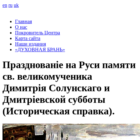
en
ru
uk
Главная
О нас
Покровитель Центра
Карта сайта
Наши издания
«ДУХОВНАЯ БРАНЬ»
Празднованіе на Руси памяти
св. великомученика
Димитрія Солунскаго и
Дмитріевской субботы
(Историческая справка).