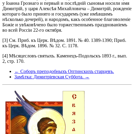
у Іоанна Грознаго и первый и послѣдній сыновья носили имя
Димитрій, у царя Алексѣя Михайловича – Димитрій, рожденіе
котораго было принято и государемъ (уже имѣвшимъ
нѣсколько дочерей), и народомъ, какъ особенное благоволеніе
Божіе и увѣковѣчено было торжественнымъ празднованіемъ
во всей Россіи 22-го октября.
[3] См. Приб. къ Церк. Вѣдом. 1891. № 40. 1389-1390; Приб.
къ Церк. Вѣдом. 1896. № 32. С. 1178.
[4] Мѣсяцесловъ святыхъ. Каменецъ-Подольскъ 1893 г., вып.
2, стр. 170.
← Соборъ преподобныхъ Оптинскихъ старцевъ.
Замѣтка: Димитріевская Суббота. →