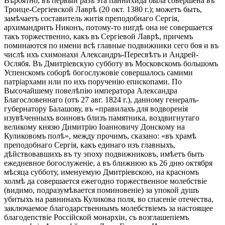
Вѣроятно, въ первый разъ эта паннихида была совершена въ
Троице-Сергіевской Лаврѣ (20 окт. 1380 г.); можетъ быть,
замѣчаетъ составитель житія преподобнаго Сергія,
архимандритъ Никонъ, потому-то нигдѣ она не совершается
такъ торжественно, какъ въ Сергіевой Лаврѣ, причемъ
поминаются по имени всѣ главные подвижники сего боя и въ
числѣ ихъ схимонахи Александръ-Пересвѣтъ и Андрей-
Ослябя. Въ Дмитріевскую субботу въ Московскомъ большомъ
Успенскомъ соборѣ богослужовіе совершалось самими
патріархами или по ихъ порученію епископами. По
Высочайшему повелѣпію императора Александра
Благословеннаго (отъ 27 авг. 1824 г.), данному генералъ-
губернатору Балашову, въ «правилахъ для водворенія
изувѣченныхъ воиновъ близъ памятника, воздвигнутаго
великому князю Димитрію Іоанновичу Донскому на
Куликовомъ полѣ», между прочимъ, сказано: «въ храмѣ
преподобнаго Сергія, какъ единаго изъ главныхъ,
дѣйствовавшихъ въ ту эпоху подвижниковъ, имѣетъ быть
ежедневное богослуженіе, а въ ближнюю къ 26 дню октября
мѣсяца субботу, именуемую Дмитріевскою, на красномъ
холмѣ да совершается ежегодно торжественное молебствіе
(видимо, подразумѣвается поминовеніе) за упокой душъ
убитыхъ на равнинахъ Куликова поля, во спасеніе отечества,
заключаемое благодарственнымъ молебствіемъ за настоящее
благодепствіе Россійской монархіи, съ возглашепіемъ