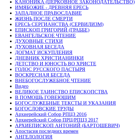
КАНОНИКА (ЦЕРКОВНОЕ ЗАКОНОДАТЕЛЬСТВО)
ИМЯБОЖИЕ - ДРЕВНЯЯ ЕРЕСЬ
ЗАПАДНОЕ ПРАВОСЛАВИЕ
ЖИЗНЬ ПОСЛЕ СМЕРТИ
ЕРЕСЬ СЕРГИАНСТВА (СЕРВИЛИЗМ)
ЕПИСКОП ГРИГОРИЙ (ГРАББЕ)
ЕВАНГЕЛЬСКОЕ ЧТЕНИЕ
ДУХОВНЫЕ СТИХИ
ДУХОВНАЯ БЕСЕДА
ДОГМАТ ИСКУПЛЕНИЯ
ДНЕВНИК ХРИСТИАНИНКИ
ДЕТСТВО И ЮНОСТЬ ВО ХРИСТЕ
ГОЛОС РУССКОГО ПАСТЫРЯ
ВОСКРЕСНАЯ БЕСЕДА
ВНЕБОГОСЛУЖЕБНОЕ ЧТЕНИЕ
Видео
ВЕЛИКОЕ ТАИНСТВО ЕПИСКОПСТВА
В ПОМОЩЬ ГОВЕЮЩИМ
БОГОСЛУЖЕБНЫЕ ТЕКСТЫ И УКАЗАНИЯ
БОГОСЛОВСКИЕ ТРУДЫ
Архиерейский Собор РПЦЗ 2016
Архиерейский Собор ПРЦ/РПЦЗ 2017
АРХИЕПИСКОП АНТОНИЙ (БАРТОШЕВИЧ)
Апостасия последних времен
АНГЕЛОЛОГИЯ