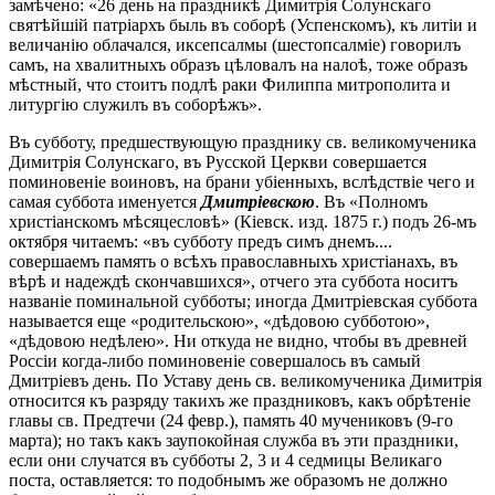
замѣчено: «26 день на праздникѣ Димитрія Солунскаго
святѣйшій патріархъ быль въ соборѣ (Успенскомъ), къ литіи и
величанію облачался, иксепсалмы (шестопсалміе) говорилъ
самъ, на хвалитныхъ образъ цѣловалъ на налоѣ, тоже образъ
мѣстный, что стоитъ подлѣ раки Филиппа митрополита и
литургію служилъ въ соборѣжъ».
Въ субботу, предшествующую празднику св. великомученика
Димитрія Солунскаго, въ Русской Церкви совершается
поминовеніе воиновъ, на брани убіенныхъ, вслѣдствіе чего и
самая суббота именуется
Дмитріевскою
. Въ «Полномъ
христіанскомъ мѣсяцесловѣ» (Кіевск. изд. 1875 г.) подъ 26-мъ
октября читаемъ: «въ субботу предъ симъ днемъ....
совершаемъ память о всѣхъ православныхъ христіанахъ, въ
вѣрѣ и надеждѣ скончавшихся», отчего эта суббота носитъ
названіе поминальной субботы; иногда Дмитріевская суббота
называется еще «родительскою», «дѣдовою субботою»,
«дѣдовою недѣлею». Ни откуда не видно, чтобы въ древней
Россіи когда-либо поминовеніе совершалось въ самый
Дмитріевъ день. По Уставу день св. великомученика Димитрія
относится къ разряду такихъ же праздниковъ, какъ обрѣтеніе
главы св. Предтечи (24 февр.), память 40 мучениковъ (9-го
марта); но такъ какъ заупокойная служба въ эти праздники,
если они случатся въ субботы 2, 3 и 4 седмицы Великаго
поста, оставляется: то подобнымъ же образомъ не должно