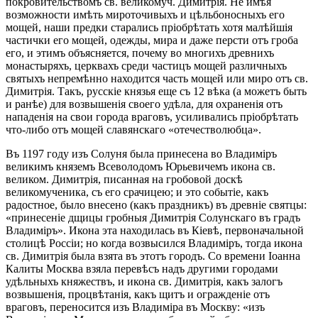
покровительствомъ св. великомуч. Димитрія. Не имѣя
возможности имѣть мироточивыхъ и цѣльбоносныхъ его
мощей, наши предки старались пріобрѣтать хотя малѣйшія
частички его мощей, одежды, мира и даже персти отъ гроба
его, и этимъ объясняется, почему во многихъ древнихъ
монастыряхъ, церквахъ среди частицъ мощей различныхъ
святыхъ непремѣнно находится часть мощей или миро отъ св.
Димитрія. Такъ, русскіе князья еще съ 12 вѣка (а можетъ быть
и ранѣе) для возвышенія своего удѣла, для охраненія отъ
нападенія на свои города враговъ, усиливались пріобрѣтать
что-либо отъ мощей славянскаго «отечестволюбца».
Въ 1197 году изъ Солуня была принесена во Владиміръ
великимъ княземъ Всеволодомъ Юрьевичемъ икона св.
великом. Димитрія, писанная на гробовой доскѣ
великомученика, съ его срачицею; и это событіе, какъ
радостное, было внесено (какъ праздникъ) въ древніе святцы:
«принесеніе дщицы гробныя Димитрія Солунскаго въ градъ
Владиміръ». Икона эта находилась въ Кіевѣ, первоначальной
столицѣ Россіи; но когда возвысился Владиміръ, тогда икона
св. Димитрія была взята въ этотъ городъ. Со времени Іоанна
Калиты Москва взяла перевѣсъ надъ другими городами
удѣльныхъ княжествъ, и икона св. Димитрія, какъ залогъ
возвышенія, процвѣтанія, какъ щитъ и огражденіе отъ
враговъ, переносится изъ Владиміра въ Москву: «изъ