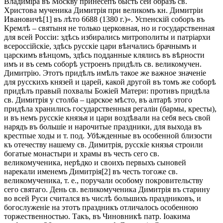
Владиміра въ Москву принесепъ бысть сей образъ св.
Христова мученика Димитрія при великомъ кн. Димитріи
Ивановичѣ[1] въ лѣто 6688 (1380 г.)». Успенскій соборъ въ
Кремлѣ – святыня не только церковная, но и государственная
для всей Россіи: здѣсь избирались митрополиты и патріархи
всероссійскіе, здѣсь русскіе цари вѣнчались брачнымъ и
царскимъ вѣнцомъ, здѣсь подданные клялись въ вѣрности
имъ и въ семъ соборѣ устроенъ придѣлъ св. великомучен.
Димитрію. Этотъ придѣлъ имѣлъ такое же важное значеніе
для русскихъ князей и царей, какой другой въ томъ же соборѣ
придѣлъ правый похвалы Божіей Матери: противъ придѣла
св. Димитрія у столба – царское мѣсто, въ алтарѣ этого
придѣла хранились государственныя регаліи (бармы, кресты),
и въ немъ русскіе князья и цари воздѣвали на себя весь свой
нарядъ въ большіе и нарочитые праздники, для выхода въ
крестпые ходы и т. под. Убѣжденные въ особенной близости
къ отечеству нашему св. Димитрія, русскіе князья строили
богатые монастыри и храмы въ честь сего св.
великомученика, нерѣдко и своихъ первыхъ сыновей
нарекали именемъ Димитрія[2] въ честь тогоже св.
великомученика, т. е., поручали особому покровительству
сего святаго. День св. великомученика Димитрія въ старину
во всей Руси считался въ числѣ большихъ праздниковъ, и
богослуженіе на этотъ праздникъ отличалось особенною
торжественностью. Такъ, въ Чиновникѣ патр. Іоакима