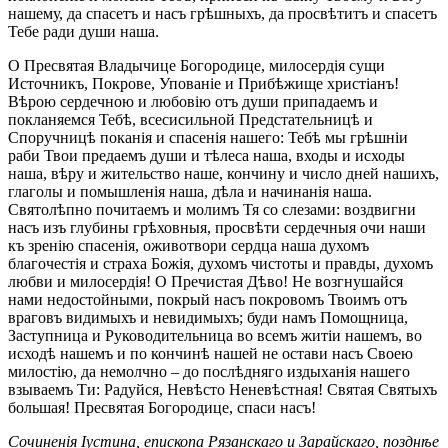
нашему, да спасетъ и насъ грѣшныхъ, да просвѣтитъ и спасетъ
Тебе ради души наша.
О Пресвятая Владычице Богородице, милосердія сущи
Источникъ, Покрове, Упованіе и Прибѣжище христіанъ!
Вѣрою сердечною и любовію отъ души припадаемъ и
покланяемся Тебѣ, всесисильной Предстательницѣ и
Споручницѣ поканія и спасенія нашего: Тебѣ мы грѣшніи
раби Твои предаемъ души и тѣлеса наша, входы и исходы
наша, вѣру и жительство наше, кончину и число дней нашихъ,
глаголы и помышленія наша, дѣла и начинанія наша.
Святолѣпно почитаемъ и молимъ Тя со слезами: воздвигни
насъ изъ глубины грѣховныя, просвѣти сердечныя очи наши
къ зренію спасенія, оживотвори сердца наша духомъ
благочестія и страха Божія, духомъ чистоты и правды, духомъ
любви и милосердія! О Пречистая Дѣво! Не возгнушайся
нами недостойными, покрый насъ покровомъ Твоимъ отъ
враговъ видимыхъ и невидимыхъ; буди намъ Помощница,
Заступница и Руководительница во всемъ житіи нашемъ, во
исходѣ нашемъ и по кончинѣ нашей не остави насъ Своею
милостію, да немолчно – до послѣдняго издыханія нашего
взываемъ Ти: Радуйся, Невѣсто Неневѣстная! Святая Святыхъ
большая! Пресвятая Богородице, спаси насъ!
Сочиненія Іустина, епископа Рязанскаго и Зарайскаго, позднѣе