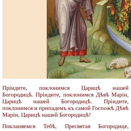
Пріидите, поклонимся Царицѣ нашей
Богородицѣ. Пріидите, поклонимся Дѣвѣ Маріи,
Царицѣ нашей Богородицѣ. Пріидите,
поклонимся и припадемъ къ самой Госпожѣ Дѣвѣ
Маріи, Царицѣ нашей Богородицѣ!
Покланяемся Тебѣ, Пресвятая Богородице,