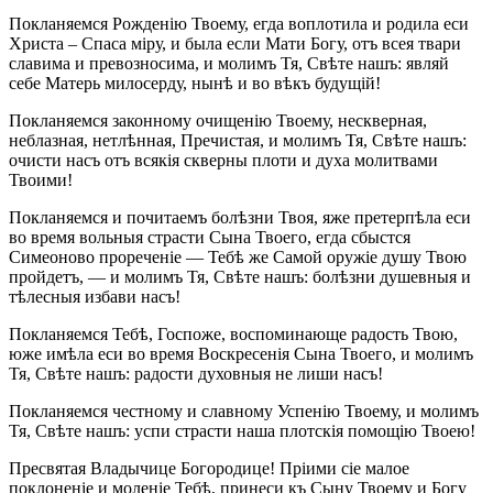
Покланяемся Рожденію Твоему, егда воплотила и родила еси
Христа – Спаса міру, и была если Мати Богу, отъ всея твари
славима и превозносима, и молимъ Тя, Свѣте нашъ: являй
себе Матерь милосерду, нынѣ и во вѣкъ будущій!
Покланяемся законному очищенію Твоему, нескверная,
неблазная, нетлѣнная, Пречистая, и молимъ Тя, Свѣте нашъ:
очисти насъ отъ всякія скверны плоти и духа молитвами
Твоими!
Покланяемся и почитаемъ болѣзни Твоя, яже претерпѣла еси
во время вольныя страсти Сына Твоего, егда сбыстся
Симеоново прореченіе — Тебѣ же Самой оружіе душу Твою
пройдетъ, — и молимъ Тя, Свѣте нашъ: болѣзни душевныя и
тѣлесныя избави насъ!
Покланяемся Тебѣ, Госпоже, воспоминающе радость Твою,
юже имѣла еси во время Воскресенія Сына Твоего, и молимъ
Тя, Свѣте нашъ: радости духовныя не лиши насъ!
Покланяемся честному и славному Успенію Твоему, и молимъ
Тя, Свѣте нашъ: успи страсти наша плотскія помощію Твоею!
Пресвятая Владычице Богородице! Пріими сіе малое
поклоненіе и моленіе Тебѣ, принеси къ Сыну Твоему и Богу