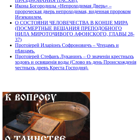
ПРАЗДНОВАНИЯ ПАСХИ).
Икона Богородицы «Непроходимая Дверь» –
пророческая дверь непроходимая, виденная пророком
Иезекиилем.
О СОСТОЯНИ ЧЕЛОВЕЧЕСТВА В КОНЦЕ МИРА
(ПОСМЕРТНЫЕ ВЕЩАНИЯ ПРЕПОДОБНОГО
НИЛА МИРОТОЧИВОГО АФОНСКОГО, ГЛАВЫ 28-
37)
Протоіерей Иларіонъ Софроновичъ – Чтецамъ и
пѣвцамъ.
Протоіерей Стефанъ Луканинъ – О значеніи крестныхъ
ходовъ и освященія воды (Слово въ день Происхожденія
честныхъ древъ Креста Господня).