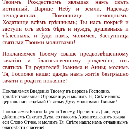
Твоимъ Рождествомъ явльшая намъ свѣтъ
истинный, Царице Небу и земли, Надеждо
ненадежныхъ, Помощнице немощнымъ,
Ходатаице всѣмъ грѣшнымъ; Ты насъ покрый и
заступи отъ всѣхъ бѣдъ и нуждъ, душевныхъ и
тѣлесныхъ, и буди намъ, молимся, Заступница
святыми Твоими молитвами!
Покланяемся Твоему свыше предвозвѣщенному
зачатію и благословенному рожденію, отъ
святыхъ Ти родителей Іоакима и Анны; молимъ
Тя, Госпоже наша: даждь намъ житіе безгрѣшно
зачати и родити покаяніе!
Покланяемся Введенію Твоему въ церковь Господню,
трилѣтствовавшая Отроковице, и молимъ Тя, Свѣте нашъ:
церковь насъ содѣлай Святому Духу молитвами Твоими!
Покланяемся Благовѣщенію Твоему, Пречистая Дѣво, егда
дѣйствіемъ Святаго Духа, со гласомъ Архангельскимъ зачала
еси Слово Отчее, и молимъ Тя, Свѣте нашъ: намъ отчаяннымъ
благовѣсти спасеніе!