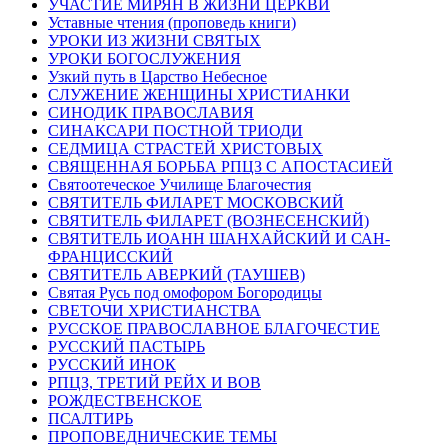
УЧАСТИЕ МИРЯН В ЖИЗНИ ЦЕРКВИ
Уставные чтения (проповедь книги)
УРОКИ ИЗ ЖИЗНИ СВЯТЫХ
УРОКИ БОГОСЛУЖЕНИЯ
Узкий путь в Царство Небесное
СЛУЖЕНИЕ ЖЕНЩИНЫ ХРИСТИАНКИ
СИНОДИК ПРАВОСЛАВИЯ
СИНАКСАРИ ПОСТНОЙ ТРИОДИ
СЕДМИЦА СТРАСТЕЙ ХРИСТОВЫХ
СВЯЩЕННАЯ БОРЬБА РПЦЗ С АПОСТАСИЕЙ
Святоотеческое Училище Благочестия
СВЯТИТЕЛЬ ФИЛАРЕТ МОСКОВСКИЙ
СВЯТИТЕЛЬ ФИЛАРЕТ (ВОЗНЕСЕНСКИЙ)
СВЯТИТЕЛЬ ИОАНН ШАНХАЙСКИЙ И САН-
ФРАНЦИССКИЙ
СВЯТИТЕЛЬ АВЕРКИЙ (ТАУШЕВ)
Святая Русь под омофором Богородицы
СВЕТОЧИ ХРИСТИАНСТВА
РУССКОЕ ПРАВОСЛАВНОЕ БЛАГОЧЕСТИЕ
РУССКИЙ ПАСТЫРЬ
РУССКИЙ ИНОК
РПЦЗ, ТРЕТИЙ РЕЙХ И ВОВ
РОЖДЕСТВЕНСКОЕ
ПСАЛТИРЬ
ПРОПОВЕДНИЧЕСКИЕ ТЕМЫ