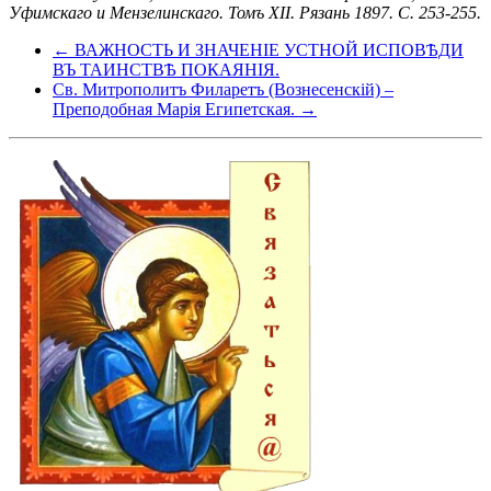
Уфимскаго и Мензелинскаго. Томъ XII. Рязань 1897. С. 253-255.
← ВАЖНОСТЬ И ЗНАЧЕНІЕ УСТНОЙ ИСПОВѢДИ
ВЪ ТАИНСТВѢ ПОКАЯНІЯ.
Св. Митрополитъ Филаретъ (Вознесенскій) –
Преподобная Марія Египетская. →