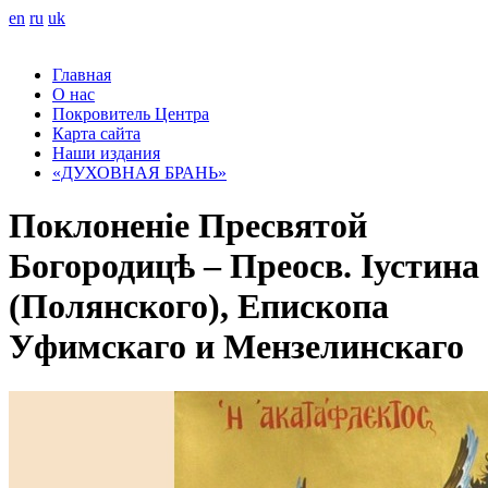
en
ru
uk
Главная
О нас
Покровитель Центра
Карта сайта
Наши издания
«ДУХОВНАЯ БРАНЬ»
Поклоненіе Пресвятой
Богородицѣ – Преосв. Іустина
(Полянского), Епископа
Уфимскаго и Мензелинскаго