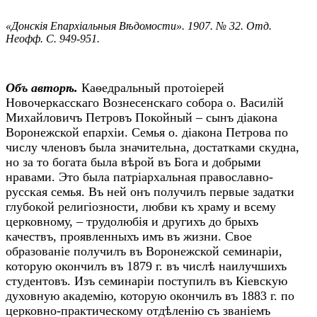
«Донскія Епархіальныя Вѣдомости». 1907. № 32. Отд.
Неофф. С. 949-951.
Объ авторѣ.
Каѳедральный протоіерей
Новочеркасскаго Вознесенскаго собора о. Василій
Михайловичъ Петровъ Покойный – сынъ діакона
Воронежской епархіи. Семья о. діакона Петрова по
числу членовъ была значительна, достатками скудна,
но за то богата была вѣрой въ Бога и добрыми
нравами. Это была патріархальная православно-
русская семья. Въ ней онъ получилъ первые задатки
глубокой религіозности, любви къ храму и всему
церковному, – трудолюбія и другихъ до брыхъ
качествъ, проявленныхъ имъ въ жизни. Свое
образованіе получилъ въ Воронежской семинаріи,
которую окончилъ въ 1879 г. въ числѣ наилучшихъ
стyдентовъ. Изъ семинаріи поступилъ въ Кіевскую
духовную академію, которую окончилъ въ 1883 г. по
церковно-практическому отдѣленію съ званіемъ