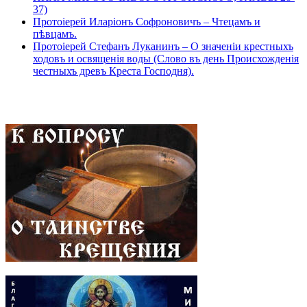
37)
Протоіерей Иларіонъ Софроновичъ – Чтецамъ и
пѣвцамъ.
Протоіерей Стефанъ Луканинъ – О значеніи крестныхъ
ходовъ и освященія воды (Слово въ день Происхожденія
честныхъ древъ Креста Господня).