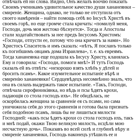
отвѣчалъ ей ни слова. Видно, Онъ желалъ воочію показать
Своимъ ученикамъ удивительное качество души хананеянки –
смиреніе. Женщина, однако, не только не отступила отъ
своего намѣренія – найти помощь себѣ во Iисусѣ Христѣ въ
своемъ горѣ, но еще громче стала кричать: «помилуй меня,
Господи, дочь моя жестоко бѣснуется». Тогда и Апостолы
стали ходатайствовать за нее предъ Iисусомъ Христомъ:
«Господи, отпусти ее, потому что она кричитъ за нами». Но
Христосъ Спаситель и имъ сказалъ: «нѣтъ, Я посланъ только
къ погибшимъ овцамъ дома Израилева», т. е. къ евреямъ.
Тогда хананеянка еще подошла къ Iисусу Христу, кланялась
Ему и говорила: «Господи, помоги мнѣ!» И тутъ Господь
сказалъ ей въ отвѣтъ: «нехорошо взять хлѣбъ у дѣтей и
бросить псамъ». Какое изумительное испытаніе вѣрѣ и
смиренію хананеянки! Сердцевѣдецъ несомнѣнно зналъ, что
она въ силахъ выдержать такое испытаніе. «Такъ, Господи,
отвѣчала сирофиникіянка, но вѣдь и псы ѣдятъ крохи,
падающія со стола господъ ихъ». Не обидѣлась, не
оскорбилась женщина за сравненіе ея съ псами, но сама
уничижила себя до этого сравненія и готова была признать
себя подобною псамъ, лишь бы не лишиться милости
Господней: «какъ псы ѣдятъ крохи со стола господъ ихъ, такъ
и мнѣ подай, окажи Твою великую милость, исцѣли мою
несчастную дочь». Показавъ во всей силѣ и глубинѣ вѣру и
смиреніе хананеянки, Господь наконецъ утѣшилъ ее и