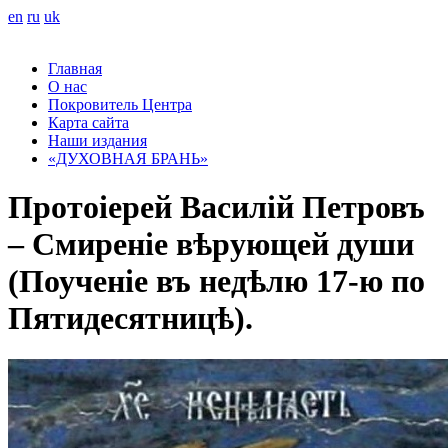
en
ru
uk
Главная
О нас
Покровитель Центра
Карта сайта
Наши издания
«ДУХОВНАЯ БРАНЬ»
Протоіерей Василій Петровъ
– Смиреніе вѣрующей души
(Поученіе въ недѣлю 17-ю по
Пятидесятницѣ).