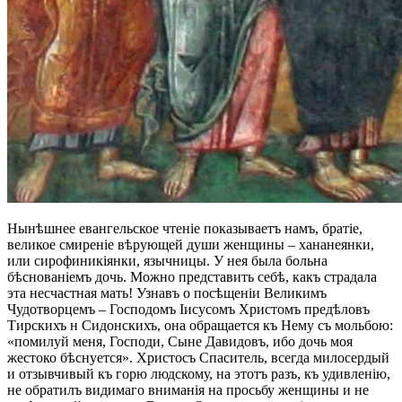
Нынѣшнее евангельское чтеніе показываетъ намъ, братіе,
великое смиреніе вѣрующей души женщины – хананеянки,
или сирофиникіянки, язычницы. У нея была больна
бѣснованіемъ дочь. Можно представить себѣ, какъ страдала
эта несчастная мать! Узнавъ о посѣщеніи Великимъ
Чудотворцемъ – Господомъ Іисусомъ Христомъ предѣловъ
Тирскихъ н Сидонскихъ, она обращается къ Нему съ мольбою:
«помилуй меня, Господи, Сыне Давидовъ, ибо дочь моя
жестоко бѣснуется». Христосъ Спаситель, всегда милосердый
и отзывчивый къ горю людскому, на этотъ разъ, къ удивленію,
не обратилъ видимаго вниманія на просьбу женщины и не