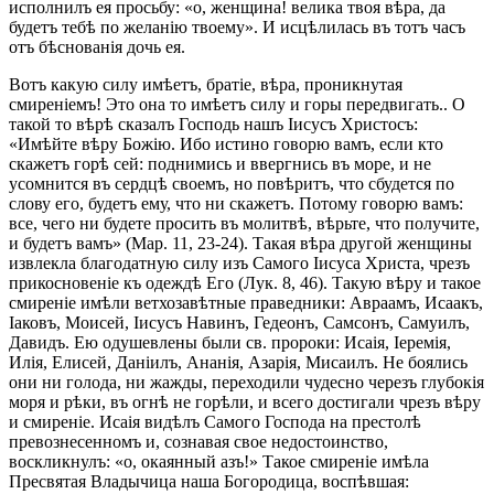
исполнилъ ея просьбу: «о, женщина! велика твоя вѣра, да
будетъ тебѣ по желанію твоему». И исцѣлилась въ тотъ часъ
отъ бѣснованія дочь ея.
Вотъ какую силу имѣетъ, братіе, вѣра, проникнутая
смиреніемъ! Это она то имѣетъ силу и горы передвигать.. О
такой то вѣрѣ сказалъ Господь нашъ Iисусъ Христосъ:
«Имѣйте вѣру Божію. Ибо истино говорю вамъ, если кто
скажетъ горѣ сей: поднимись и ввергнись въ море, и не
усомнится въ сердцѣ своемъ, но повѣритъ, что сбудется по
слову его, будетъ ему, что ни скажетъ. Потому говорю вамъ:
все, чего ни будете просить въ молитвѣ, вѣрьте, что получите,
и будетъ вамъ» (Мар. 11, 23-24). Такая вѣра другой женщины
извлекла благодатную силу изъ Самого Iисуса Христа, чрезъ
прикосновеніе къ одеждѣ Его (Лук. 8, 46). Такую вѣру и такое
смиреніе имѣли ветхозавѣтные праведники: Авраамъ, Исаакъ,
Іаковъ, Моисей, Іисусъ Навинъ, Гедеонъ, Самсонъ, Самуилъ,
Давидъ. Ею одушевлены были св. пророки: Исаія, Іеремія,
Илія, Елисей, Даніилъ, Ананія, Азарія, Мисаилъ. Не боялись
они ни голода, ни жажды, переходили чудесно черезъ глубокія
моря и рѣки, въ огнѣ не горѣли, и всего достигали чрезъ вѣру
и смиреніе. Исаія видѣлъ Самого Господа на престолѣ
превознесенномъ и, сознавая свое недостоинство,
воскликнулъ: «о, окаянный азъ!» Такое смиреніе имѣла
Пресвятая Владычица наша Богородица, воспѣвшая: