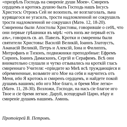
«призрѣлъ Господь на смиреніе души Моея». Смиренъ
сердцемъ и кротокъ душою былъ Господь нашъ Iисусъ
Христосъ: Отрокъ Сей не возопилъ, не возглаголалъ, льна
курящагося не угасилъ, трости надломленной не сокрушилъ
трости надломленной не сокрушил (Матѳ. 12, 18-20).
Смиренны были Апостолы Христовы, говорившіе о себѣ, что
они первые грѣшники въ мірѣ: «отъ нихъ же первый есть
азъ», говорилъ св. ап. Павелъ. Кротки и смиренны были
святители Христовы: Василій Великій, Іоаннъ Златоустъ,
Аѳанасій Великій, Петръ и Алексій, Іона и Филиппъ,
Митрофанъ и Тихонъ, подвижники преподобные: Ефремъ
Сиринъ, Іоаннъ Дамаскинъ, Сергій и Серафимъ. Всѣ они
внимательно слушали и чутко отзывались на кроткій гласъ
смиреннаго Учителя: «пріидите ко Мнѣ всѣ труждающіеся и
обремененные, возьмите иго Мое на себя и научитесь отъ
Меня, ибо Я кротокъ и смиренъ сердцемъ, и найдете покой
душамъ вашимъ; ибо иго Мое благо, и бремя Мое легко»
(Матѳ. 11, 28-30). Возложи, Господи, на насъ сіе благое иго
Твое и сіе бремя легкое. Даруй, всещедрый Царю, вѣру и
смиреніе душамъ нашимъ. Аминь.
Протоіерей В. Петровъ.