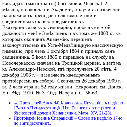
кандидата (магистранта) богословія. Черезъ 1-2
мѣсяца, по окончаніи Академіи, получивъ назначеніе
на должность преподавателя гомилетики и
соединенныхъ съ нею предметовъ въ
Екатеринославскую семинарію, пробылъ въ этой
должности менѣе 3 мѣсяцевъ и въ томъ же 1883 г., въ
которомъ окончилъ Академію, перешелъ
законоучителемъ въ Усть-Медвѣдицкую классическую
гимназію, при чемъ 1 октября 1884 г. принялъ санъ
священника. 5 іюля 1885 г. перешеоъ на службу въ
Новочеркасскъ сначала къ Троицкой церкви, a затѣмъ,
къ Александро-Невской, гдѣ прослужилъ 20 лѣтъ. 4
декабря 1906 г. – назначаенъ каѳедрачьнымъ
протоіереемъ въ соборъ. Скончался 26 декабря 1909 г.
въ 2 часа утра на 52 году жизни. Некрологъ см. Донск.
Еп. Вѣд. 1910. № 3. Отд. Неофиц. С. 56-63.
← Протоіерей Алексѣй Колосовъ – Поученіе въ недѣлю
17-ю по Пятидесятницѣ (Изъ Евангелія о исцѣленіи
бѣсноватой дочери Хананеянки. Матѳ. XV, 21-28).
Протоіерей Іоаннъ Сперанскій – Слово въ недѣлю 17-ю
по Пятидесятницѣ. →