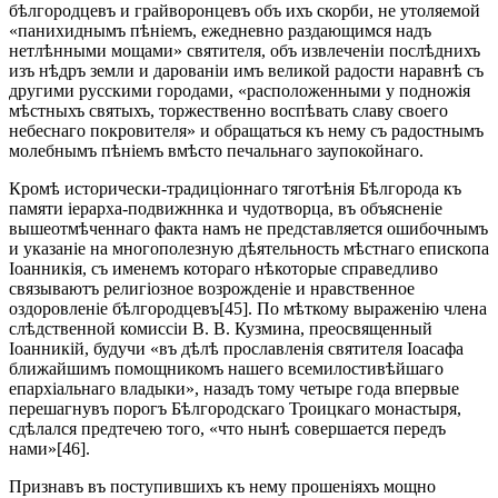
бѣлгородцевъ и грайворонцевъ объ ихъ скорби, не утоляемой
«панихиднымъ пѣніемъ, ежедневно раздающимся надъ
нетлѣнными мощами» святителя, объ извлеченіи послѣднихъ
изъ нѣдръ земли и дарованіи имъ великой радости наравнѣ съ
другими русскими городами, «расположенными у подножія
мѣстныхъ святыхъ, торжественно воспѣвать славу своего
небеснаго покровителя» и обращаться къ нему съ радостнымъ
молебнымъ пѣніемъ вмѣсто печальнаго заупокойнаго.
Кромѣ исторически-традиціоннаго тяготѣнія Бѣлгорода къ
памяти іерарха-подвижннка и чудотворца, въ объясненіе
вышеотмѣченнаго факта намъ не представляется ошибочнымъ
и указаніе на многополезную дѣятельность мѣстнаго епископа
Іоанникія, съ именемъ котораго нѣкоторые справедливо
связываютъ религіозное возрожденіе и нравственное
оздоровленіе бѣлгородцевъ[45]. По мѣткому выраженію члена
слѣдственной комиссіи В. В. Кузмина, преосвященный
Іоанникій, будучи «въ дѣлѣ прославленія святителя Іоасафа
ближайшимъ помощникомъ нашего всемилостивѣйшаго
епархіальнаго владыки», назадъ тому четыре года впервые
перешагнувъ порогъ Бѣлгородскаго Троицкаго монастыря,
сдѣлался предтечею того, «что нынѣ совершается передъ
нами»[46].
Признавъ въ поступившихъ къ нему прошеніяхъ мощно