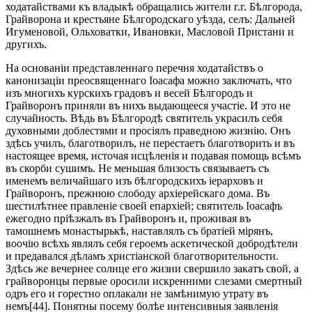
ходатайствами къ владыкѣ обращались жители г.г. Бѣлгорода,
Грайворона и крестьяне Бѣлгородскаго уѣзда, селъ: Дальней
Игуменовой, Ольховатки, Ивановки, Масловой Пристани и
другихъ.
На основаніи представленнаго перечня ходатайствъ о
канонизаціи преосвященнаго Іоасафа можно заключать, что
изъ многихъ курскихъ градовъ и весей Бѣлгородъ и
Грайворонъ приняли въ нихъ выдающееся участіе. И это не
случайность. Вѣдь въ Бѣлгородѣ святитель украсилъ себя
духовными доблестями и просіялъ праведною жизнію. Онъ
здѣсь училъ, благотворилъ, не перестаетъ благотворить и въ
настоящее время, источая исцѣленія и подавая помощь всѣмъ
въ скорби сушимъ. Не меньшая близость связываетъ съ
именемъ величайшаго изъ бѣлгородскихъ іерарховъ и
Грайворонъ, прежнюю слободу архіерейскаго дома. Въ
шестилѣтнее правленіе своей епархіей; святитель Іоасафъ
ежегодно пріѣзжалъ въ Грайворонъ и, проживая въ
тамошнемъ монастырькѣ, наставлялъ съ братіей мірянъ,
воочію всѣхъ являлъ себя героемъ аскетической добродѣтели
и предавался дѣламъ христіанской благотворительности.
Здѣсь же вечернее солнце его жизни свершило закатъ свой, а
грайворонцы первые оросили искренними слезами смертный
одръ его и горестно оплакали не замѣнимую утрату въ
немъ[44]. Понятны посему болѣе интенсивныя заявленія