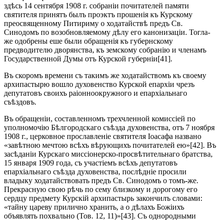
здѣсь 14 сентября 1908 г. собраніи почитателей памяти
святителя принятъ былъ проэктъ прошенія къ Курскому
преосвященному Питириму о ходатайствѣ предъ Св.
Синодомъ по возобновляемому дѣлу его канонизаціи. Тогла-
же одобрены еше были обращенія къ губернскому
предводителю дворянства, къ земскому собранію и членамъ
Государственной Думы отъ Курской губерніи[41].
Въ скоромъ времени съ такимъ же ходатайствомъ къ своему
архипастырю вошло духовенство Курской епархіи чрезъ
депутатовъ своихъ раіонноокружного и епархіальнаго
съѣздовъ.
Въ обращеніи, составленномъ трехчленной комиссіей по
уполномочію Бѣлгородскаго съѣзда духовенства, отъ 7 ноября
1908 г., церковное прославленіе святителя Іоасафа названо
«завѣтною мечтою всѣхъ вѣрующихъ почитателей ею»[42]. Въ
засѣданіи Курскаго миссіонерско-просвѣтительнаго братства,
15 января 1909 года, съ участіемъ всѣхъ депутатовъ
епархіальнаго съѣзда духовенства, послѣдніе просили
владыку ходатайствовать предъ Св. Синодомъ о томъ-же.
Прекрасную свою рѣчь по сему близкому и дорогому его
сердцу предмету Курскій архипастырь закончилъ словами:
«тайну цареву прилично хранить, а о дѣлахъ Божіихъ
объявлять похвально (Тов. 12, 11)»[43]. Съ однородными