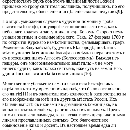
окрестностямъ слухъ объ этомъ явленіи милости Божіей
привлекъ ко гробу святителя болящихъ, получившихъ, по его
предстательству, облегченіе и исцѣленіе своихъ недуговъ[9].
По мѣрѣ умноженія случаевъ чудесной помощи у гроба
святителя Іоасафа, популярнѣе становилось его имя, какъ
небеснаго ходатая и заступника предъ Богомъ. Скоро о немъ
узнали знатные и сильные міра сего. Такъ, 27 февраля 1780 г.,
по открытіи Курскаго намѣстничества, фельдмаршалъ, графъ
Румянцевъ-Задунайскій, будучи въ Бѣлгородѣ, посѣтилъ
мѣсто упокоенія епископа Іоасафа со всѣмъ генералитетомъ и
съ преосвященнымъ Аггеемъ (Колосовскимъ). Выходя изъ
пещеры, онъ многознаменательно замѣтилъ: «я не могу
ничего судить, какъ только святымъ, иже суть на земли Его,
удиви Господь вся хотѣнія своя въ нихъ»[10].
Молитвенное ублаженіе памяти святителя Іоасафа такъ
окрѣпло къ этому времени въ народѣ, что было составлено
его житіе[11] и въ значительномъ количествѣ распространены
его изображенія на югѣ и въ другихъ мѣстахъ Россіи. Ихъ
вѣшали вмѣстѣ съ иконами въ домашнихъ божницахъ, въ
монастырскихъ келліяхъ, трапезныхъ и въ церквахъ. Предъ
ними возжигали лампады, какъ возжигаютъ предъ иконными
ликами прославленныхъ святыхъ. Это благочестивое
обыкновеніе живо и доселѣ. Въ настоящее время едва ли