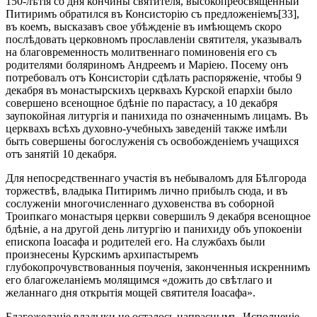
150-лѣтія со дня кончины святителя, высокопреосвященный
Питиримъ обратился въ Консисторію съ предложеніемъ[33],
въ коемъ, высказавъ свое убѣжденіе въ имѣющемъ скоро
послѣдовать церковномъ прославленіи святителя, указывалъ
на благовременность молитвеннаго поминовенія его съ
родителями боляриномъ Андреемъ и Маріею. Посему онъ
потребовалъ отъ Консисторіи сдѣлать распоряженіе, чтобы 9
декабря въ монастырскихъ церквахъ Курской епархіи было
совершено всенощное бдѣніе по парастасу, а 10 декабря
заупокойная литургія и панихида по означеннымъ лицамъ. Въ
церквахъ всѣхъ духовно-учебныхъ заведеній также имѣли
быть совершены богослуженія съ освобожденіемъ учащихся
отъ занятій 10 декабря.
Для непосредственнаго участія въ небываломъ для Бѣлгорода
торжествѣ, владыка Питиримъ лично прибылъ сюда, и въ
сослуженіи многочисленнаго духовенства въ соборной
Троипкаго монастыря церкви совершилъ 9 декабря всенощное
бдѣніе, а на другой день литургію и панихиду объ упокоеніи
епископа Іоасафа и родителей его. На службахъ были
произнесены Курскимъ архипастыремъ
глубокопрочувствованныя поученія, законченныя искреннимъ
его благожеланіемъ молящимся «дожить до свѣтлаго и
желаннаго дня открытія мощей святителя Іоасафа».
Благожеланіе владыки не осталось напраснымъ. Исполненіе