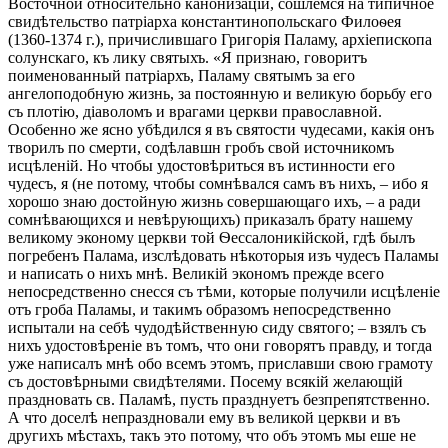
Восточной относительно канонизаціи, сошлемся на типичное
свидѣтельство патріарха константинопольскаго Филоѳея
(1360-1374 г.), причислившаго Григорія Паламу, архіепископа
солунскаго, къ лику святыхъ. «Я признаю, говоритъ
поименованный патріархъ, Паламу святымъ за его
ангелоподобную жизнь, за постоянную и великую борьбу его
съ плотію, діаволомъ и врагами церкви православной.
Особенно же ясно убѣдился я въ святости чудесами, какія онъ
творилъ по смерти, содѣлавшн гробъ свой источникомъ
исцѣленій. Но чтобы удостовѣриться въ истинности его
чудесъ, я (не потому, чтобы сомнѣвался самъ въ нихъ, – ибо я
хорошо знаю достойную жизнь совершающаго ихъ, – а ради
сомнѣвающихся и невѣрующихъ) приказалъ брату нашему
великому эконому церкви той Ѳессалоникійской, гдѣ былъ
погребенъ Палама, изслѣдовать нѣкоторыя изъ чудесъ Паламы
и написать о нихъ мнѣ. Великій экономъ прежде всего
непосредственно снесся съ тѣми, которые получили исцѣленіе
отъ гроба Паламы, и такимъ образомъ непосредственно
испытали на себѣ чудодѣйственную сиду святого; – взялъ съ
нихъ удостовѣреніе въ томъ, что они говорятъ правду, и тогда
уже написалъ мнѣ обо всемъ этомъ, приславши свою грамоту
съ достовѣрными свидѣтелями. Посему всякій желающій
праздновать св. Паламѣ, пусть празднуетъ безпрепятственно.
А что доселѣ непраздновали ему въ великой церкви и въ
другихъ мѣстахъ, такъ это потому, что объ этомъ мы еше не