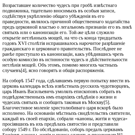
Возраставшее количество чудесъ при гробѣ извѣстнаго
подвижника, тщательно вносимыхъ въ особыя записи,
содѣйствуя укрѣпленію общаго убѣжденія въ его
праведности, являлось причиной общественнаго ходатайства
предъ церковной властью о легальномъ признаніи его въ ликѣ
святыхъ или о канонизаціи его. Той-же цѣли служило
открытіе нетлѣнныхъ мощей, на что съ конца тридцатыхъ
годовъ XVI столѣтія испрашивалось нарочитое разрѣшеніе
гражданскаго и церковнаго правительствъ. Послѣднее не
ранѣе приступало къ канонизаціи, какъ убѣдившись чрезъ
особую комиссію въ истинности чудесъ и дѣйствительности
нетлѣнія мощей. Объ этомъ, помимо многихъ частныхъ
случаевъ[4], ясно говорятъ и общія распоряженія.
На соборѣ 1547 года, сдѣлавшемъ первую попытку ввести въ
церковь календарь всѣхъ извѣстныхъ русскихъ чудотворцевъ,
царь Иванъ Васильевичъ умолялъ епископовъ собрать въ
подвѣдомственныхъ имъ епархіяхъ свѣдѣнія о жизни и
чудесахъ святыхъ и сообщить таковыя въ Москву[5].
Благочестивое моленіе христолюбиваго царя вскорѣ было
исполнено. На основаніи мѣстныхъ свидѣтельствъ святители,
каждый въ своей епархіи, собрали «каноны, житія и чудеса»
просіявшихъ въ ихъ предѣлахъ святостію и представили
собору 1549 г. По обслѣдованіи, соборъ предалъ церквамъ
Божіимъ каноны, житія и чудеса славить и праздновать[6].