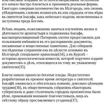
его начало быстро близиться и принимать реальныя формы.
Ежегодно совершая паломничество въ Бѣлгородъ, онъ своимъ
убѣжденнымъ словомъ возжигалъ въ ихъ сердцахъ огонь вѣры
въ святителя Іоасафа, какъ небеснаго ходатая, молитвенника и
заступника предъ Богомъ.
Всѣмъ лицамъ, пожелавшимъ заняться изученіемъ жизни и
дѣятельности архипастыря и подвижника Іоасафа,
высокопреосвященный Питиримъ охотно предоставлялъ для
пользованія имѣвшіеся въ его распоряженіи документы,
письменные и вещественные памятники. Для собиранія
послѣднихъи сохраненія ихъ въ цѣлости основано въ
Бѣлгородѣ спеціальное хранилище[34], а въ Курскѣ –
историко-археологическая комиссія, которой поручено изданіе
документовъ и дѣлъ, относящихся къ тому же уважаемому
святителю[35].
Благое начало принесло богатые плоды. Недостаточно
разработанная въ прежнее время литература о святителѣ
Іоасафѣ оживилась и обогатилась новыми, довольно цѣнными
трудами[36], въ общественныхъ собраніяхъ нѣкоторыхъ
губернскихъ и даже столичныхъ городахъ произнесены были
рѣчи, приковавшія вниманіе благочестивыхъ лицъ къ
свѣтлому образу прославляемаго угодника[37].