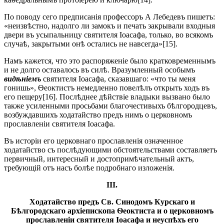
По поводу сего предписанія профессоръ А Лебедевъ пишетъ:
«неизвѣстно, надолго ли замокъ и печать закрывали входныя
двери въ усыпальницу святителя Іоасафа, только, во всякомъ
случаѣ, закрытыми онѣ остались не навсегда»[15].
Намъ кажется, что это распоряженіе было кратковременнымъ
и не долго оставалось въ силѣ. Вразумленный особымъ
видѣніемъ
святителя Іоасафа, сказавшаго: «что ты меня
гонишь», Ѳеоктистъ немедленно повелѣлъ открыть ходъ въ
его пещеру[16]. Послѣднее дѣйствіе владыки вызвано было
также усиленными просьбами благочестивыхъ бѣлгородцевъ,
возбуждавшихъ ходатайство предъ нимъ о церковномъ
прославленіи святителя Іоасафа.
Въ исторіи его церковнаго прославленія означенное
ходатайство съ послѣдующими обстоятельствами составляетъ
первичный, интересный и достопримѣчательный актъ,
требующій отъ насъ болѣе подробнаго изложенія.
III.
Ходатайство предъ Св. Синодомъ Курскаго и
Бѣлгородскаго архіепископа Ѳеоктиста и о церковномъ
прославленіи святителя Іоасафа и неуспѣхъ его