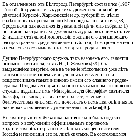
Въ отдаленномъ отъ Бѣлгорода Петербургѣ составился (1907
г.) особый кружокъ изъ курскихъ уроженцевъ и вообще
дѣятелей Курской, Харьковской и др. губерній съ цѣлію
содѣйствовать прославленію Бѣлгородскаго святителя[38].
Средствами для достиженія указанной цѣли онъ избралъ: 1)
печатаніе на страницахъ духовныхъ журналовъ о немъ статей,
2) изданіе отдѣльной монографіи о жизни его для широкаго
распространенія среди читающей публики, 3) устроеніе чтеній
о немъ съ свѣтовыми картинами для народа и школъ.
Душею Петербургскаго кружка, такъ назовемъ его, является
потомокъ святителя, князь Н. Д. Жеваховъ[39]. Съ
выдающейся энергіей, онъ въ теченіе нѣсколькихъ уже лѣтъ
занимается собираніемъ и изученіемъ письменныхъ и
вещественныхъ памятниниковъ имени его славнаго предка-
іерарха. Плодомъ его дѣятельности въ указанномъ отношеніи
служатъ изданные имъ «Матеріалы для біографіи» святителя
Іоасафа, изъ коихъ, съ великой пользой, ученые и
благочестивыя лица могутъ почерпать о немъ драгоцѣнныя въ
научномъ отношеніи и душеполезныя свѣдѣнія[40].
Въ квартирѣ князя Жевахова настоятельно былъ поднятъ
вопросъ о возбужденіи оффиціальнымъ порядкомъ
ходатайства объ открытіи нетлѣнныхъ мощей святителя
Іоасафа и признаніи его въ ликѣ святыхъ. Въ состоявшемся