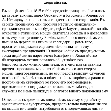
ходатайства.
Въ концѣ декабря 1815 г. бѣлгородскіе граждане обратились
къ своему архипастырю Ѳеоктисту и Курскому губернатору
А. Нелидову съ прошеніями тождественнаго содержанія. Въ
своихъ прошеніяхъ они просили мѣстную епархіально-
гражданскую власть возбудить, гдѣ слѣдуетъ, ходатайство объ
открытіи нетлѣнныхъ мощей святителя Іоасафа и о дозволеніи
пѣть ему, какъ угоднику Божію, молебны со внесеніемъ его
имени въ церковныя книги и календари. Кромѣ того,
просители выражали еще желаніе о назначеніи ему
ежегоднаго празднованія 19 ноября «обще съ празднуемымъ
тогда индійскимъ царевичемъ Іоасафомъ». Ходатайство
бѣлгородцевъ мотивировалось общеизвѣстною
благочестивою жизнію святителя, отъ многихъ съ давнихъ
временъ прославляемою, нетлѣніемъ его со дня смерти
мощей, многоразличными, по его предстательству, случаями
исцѣленій въ болѣзняхъ и облегченій въ скорбяхъ, а равно и
постояннымъ стеченіемъ ко гробу его богомольцевъ,
приходившихъ сюда даже изъ отдаленныхъ мѣстъ для
служенія по немъ панихидъ и благоговѣйнаго поклоненія ему.
Отнесшись съ должнымъ вниманіемъ къ сему ходатайству,
архіепископъ и губернаторъ, предварительно направленія его
въ высшія инстанціи, затребовали отъ подлежащихъ лицъ и