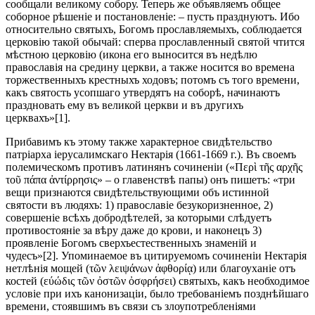
сообщали великому собору. Теперь же объявляемъ общее
соборное рѣшеніе и постановленіе: – пусть празднуютъ. Ибо
относительно святыхъ, Богомъ прославляемыхъ, соблюдается
церковію такой обычай: сперва прославленный святой чтится
мѣстною церковію (икона его выносится въ недѣлю
православія на средину церкви, а также носится во времена
торжественныхъ крестныхъ ходовъ; потомъ съ того времени,
какъ святость усопшаго утвердятъ на соборѣ, начинаютъ
праздновать ему въ великой церкви и въ другихъ
церквахъ»[1].
Прибавимъ къ этому также характерное свидѣтельство
патріарха іерусалимскаго Нектарія (1661-1669 г.). Въ своемъ
полемическомъ противъ латинянъ сочиненіи («Περὶ τῆς αρχῆς
τοῦ πάπα ἀντίρρησις» – о главенствѣ папы) онъ пишетъ: «три
вещи признаются свидѣтельствующими объ истинной
святости въ людяхъ: 1) православіе безукоризненное, 2)
совершеніе всѣхъ добродѣтелей, за которыми слѣдуетъ
противостояніе за вѣру даже до крови, и наконецъ 3)
проявленіе Богомъ сверхъестественныхъ знаменій и
чудесъ»[2]. Упоминаемое въ цитируемомъ сочиненіи Нектарія
нетлѣнія мощей (τῶν λειψάνων ἀφθορίᾳ) или благоуханіе отъ
костей (εύώδις τῶν ὀστῶν ὀσφρήσει) святыхъ, какъ необходимое
условіе при ихъ канонизаціи, было требованіемъ позднѣйшаго
времени, стоявшимъ въ связи съ злоупотребленіями