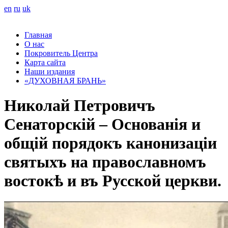
en
ru
uk
Главная
О нас
Покровитель Центра
Карта сайта
Наши издания
«ДУХОВНАЯ БРАНЬ»
Николай Петровичъ
Сенаторскій – Основанія и
общій порядокъ канонизаціи
святыхъ на православномъ
востокѣ и въ Русской церкви.