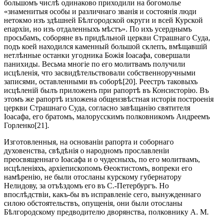
большомъ числѣ одинаково приходили на богомолье
«знаменитыя особы и различнаго званія и состоянія люди
нетокмо изъ здѣшней Бѣлгородской округи и всей Курской
епархіи, но изъ отдаленныхъ мѣстъ». По ихъ усерднымъ
просьбамъ, соборяне въ придѣльной церкви Страшнаго Суда,
подъ коей находился каменный большой склепъ, вмѣщавшій
нетлѣнные останки угодника Божія Іоасафа, совершали
панихиды. Весьма многіе по его молитвамъ получили
исцѣленія, что засвидѣтельствовали собственноручными
записями, оставленными въ соборѣ[20]. Реестръ таковыхъ
исцѣленій былъ приложенъ при рапортѣ въ Консисторію. Въ
этомъ же рапортѣ изложена общеизвѣстная исторія построенія
церкви Страшнаго Суда, согласно завѣщанію святителя
Іоасафа, его братомъ, малорусскимъ полковникомъ Андреемъ
Горленко[21].
Изготовленныя, на основаніи рапорта и соборнаго
духовенства, свѣдѣнія о народномъ прославленіи
преосвященнаго Іоасафа и о чудесныхъ, по его молитвамъ,
исцѣленіяхъ, архіепископомъ Ѳеоктистомъ, вопреки его
намѣренію, не были отосланы курскому губернатору
Нелидову, за отъѣздомъ его въ С.-Петербургъ. Но
впослѣдствіи, какъ-бы въ исправленіе сего, вынужденнаго
силою обстоятельствъ, опущенія, они были отосланы
Бѣлгородскому предводителю дворянства, полковнику А. М.