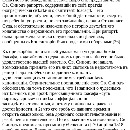
Св. Синодъ рапортъ, содержавшій въ себѣ краткія
біографическія свѣдѣнія о святителѣ Іоасафѣ – его
происхожденіи, обученіи, служебной дѣятельности, смерти,
погребеніи, устроеніи, по его завѣщанію, церкви Страшнаго
Суда, и обстоятельно изложенную исторію двухлѣтняго
ходатайства о церковномъ его прославленіи. При рапортѣ
была приложена записка о чудесныхъ исцѣленіяхъ,
сообщенныхъ Консисторіи бѣлгородскими соборянами[26].
Къ прискорбію почитателей уважаемаго угодника Божія
Іоасафа, ходатайство о церковномъ прославленіи его не было
удовлетворено высшей властью. Св. Синодъ не нашелъ
возможнымъ признать его въ ликѣ святыхъ за недостаткомъ въ
рапортѣ архіеп. Ѳеоктиста данныхъ, вполнѣ
удовлетворяющихъ установившимся требованіямъ
канонизаціи. Отрицательное постановленіе свое Св. Синодъ
обосновалъ на томъ положеніи, что 1) записки о чудесныхъ
исцѣленіяхъ при гробѣ преосвященнаго Іоасафа «суть
партикулярныя» и никѣмъ оффиціально не
засвидѣтельствованныя, а потому и лишены характера
достовѣрности, и 2) что его гробъ съ давняго времени
открытъ самовольно, безъ должнаго освидѣтельствованія и
разрѣшенія правительства. По изложеннымъ основаніямъ, Св.
Синодъ предписалъ преемнику Ѳеоктиста († 30 апрѣля 1818
года), епископу Евгенію, оставить тѣло святителя Іоасафа «въ