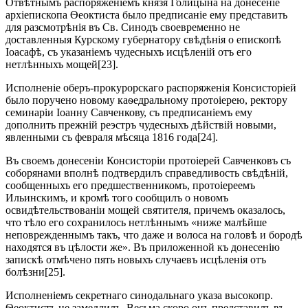
Отвѣтнымъ распоряженіемъ князя Голицына на донесеніе
архіепископа Ѳеоктиста было предписаніе ему представить
для разсмотрѣнія въ Св. Синодъ своевременно не
доставленныя Курскому губернатору свѣдѣнія о епископѣ
Іоасафѣ, съ указаніемъ чудесныхъ исцѣленій отъ его
нетлѣнныхъ мощей[23].
Исполненіе оберъ-прокурорскаго распоряженія Консисторіей
было поручено новому каѳедральному протоіерею, ректору
семинаріи Іоанну Савченкову, съ предписаніемъ ему
дополнить прежній реэстръ чудесныхъ дѣйствій новыми,
явленными съ февраля мѣсяца 1816 года[24].
Въ своемъ донесеніи Консисторіи протоіерей Савченковъ съ
соборянами вполнѣ подтвердилъ справедливость свѣдѣній,
сообщенныхъ его предшественникомъ, протоіереемъ
Ильинскимъ, и кромѣ того сообщилъ о новомъ
освидѣтельствованіи мощей святителя, причемъ оказалось,
что тѣло его сохранилось нетлѣннымъ «ниже малѣйше
неповрежденнымъ такъ, что даже и волоса на головѣ и бородѣ
находятся въ цѣлости же». Въ приложенной къ донесенію
запискѣ отмѣчено пять новыхъ случаевъ исцѣленія отъ
болѣзни[25].
Исполненіемъ секретнаго синодальнаго указа высокопр.
Ѳеоктистъ не замедлилъ. Весьма скоро онъ представилъ въ