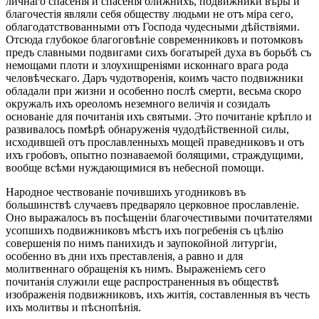
личнаго спасенія и спасенія ближнихъ, подвижники вѣры и
благочестія являли себя обществу людьми не отъ міра сего,
облагодатствованными отъ Господа чудесными дѣйствіями.
Отсюда глубокое благоговѣніе современниковъ и потомковъ
предъ славными подвигами сихъ богатырей духа въ борьбѣ съ
немощами плоти и злоухищреніями исконнаго врага рода
человѣческаго. Даръ чудотворенія, коимъ часто подвижники
обладали при жизни и особенно послѣ смерти, весьма скоро
окружалъ ихъ ореоломъ неземного величія и созидалъ
основаніе для почитанія ихъ святыми. Это почитаніе крѣпло и
развивалось помѣрѣ обнаруженія чудодѣйственной силы,
исходившей отъ прославленныхъ мощей праведниковъ и отъ
ихъ гробовъ, опытно познаваемой болящими, страждущими,
вообще всѣми нуждающимися въ небесной помощи.
Народное чествованіе почившихъ угодниковъ въ
большинствѣ случаевъ предваряло церковное прославленіе.
Оно выражалось въ посѣщеніи благочестивыми почитателями
усопшихъ подвижниковъ мѣстъ ихъ погребенія съ цѣлію
совершенія по нимъ панихидъ и заупокойной литургіи,
особенно въ дни ихъ преставленія, а равно и для
молитвеннаго обращенія къ нимъ. Выраженіемъ сего
почитанія служили еще распространенныя въ обществѣ
изображенія подвижниковъ, ихъ житія, составленныя въ честь
ихъ молитвы и пѣснопѣнія.