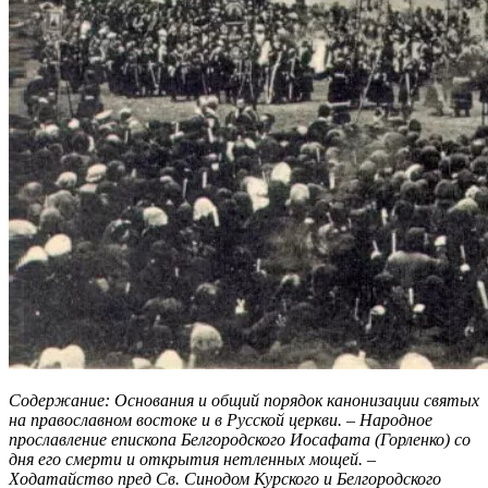
Содержание: Основания и общий порядок канонизации святых
на православном востоке и в Русской церкви. – Народное
прославление епископа Белгородского Иосафата (Горленко) со
дня его смерти и открытия нетленных мощей. –
Ходатайство пред Св. Синодом Курского и Белгородского