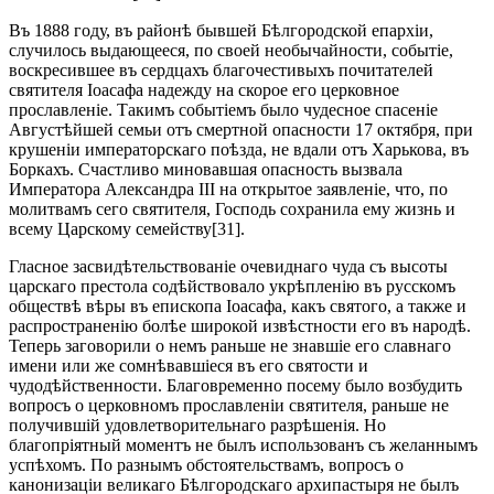
Въ 1888 году, въ районѣ бывшей Бѣлгородской епархіи,
случилось выдающееся, по своей необычайности, событіе,
воскресившее въ сердцахъ благочестивыхъ почитателей
святителя Іоасафа надежду на скорое его церковное
прославленіе. Такимъ событіемъ было чудесное спасеніе
Августѣйшей семьи отъ смертной опасности 17 октября, при
крушеніи императорскаго поѣзда, не вдали отъ Харькова, въ
Боркахъ. Счастливо миновавшая опасность вызвала
Императора Александра III на открытое заявленіе, что, по
молитвамъ сего святителя, Господь сохранила ему жизнь и
всему Царскому семейству[31].
Гласное засвидѣтельствованіе очевиднаго чуда съ высоты
царскаго престола содѣйствовало укрѣпленію въ русскомъ
обществѣ вѣры въ епископа Іоасафа, какъ святого, а также и
распространенію болѣе широкой извѣстности его въ народѣ.
Теперь заговорили о немъ раньше не знавшіе его славнаго
имени или же сомнѣвавшіеся въ его святости и
чудодѣйственности. Благовременно посему было возбудить
вопросъ о церковномъ прославленіи святителя, раньше не
получившій удовлетворительнаго разрѣшенія. Но
благопріятный моментъ не былъ использованъ съ желаннымъ
успѣхомъ. По разнымъ обстоятельствамъ, вопросъ о
канонизаціи великаго Бѣлгородскаго архипастыря не былъ