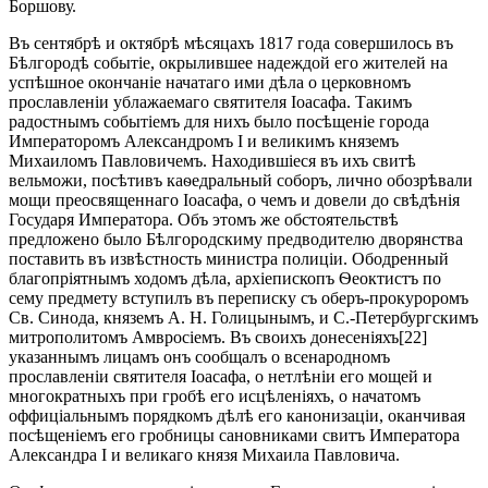
Боршову.
Въ сентябрѣ и октябрѣ мѣсяцахъ 1817 года совершилось въ
Бѣлгородѣ событіе, окрылившее надеждой его жителей на
успѣшное окончаніе начатаго ими дѣла о церковномъ
прославленіи ублажаемаго святителя Іоасафа. Такимъ
радостнымъ событіемъ для нихъ было посѣщеніе города
Императоромъ Александромъ I и великимъ княземъ
Михаиломъ Павловичемъ. Находившіеся въ ихъ свитѣ
вельможи, посѣтивъ каѳедральный соборъ, лично обозрѣвали
мощи преосвященнаго Іоасафа, о чемъ и довели до свѣдѣнія
Государя Императора. Объ этомъ же обстоятельствѣ
предложено было Бѣлгородскиму предводителю дворянства
поставить въ извѣстность министра полиціи. Ободренный
благопріятнымъ ходомъ дѣла, архіепископъ Ѳеоктистъ по
сему предмету вступилъ въ переписку съ оберъ-прокуроромъ
Св. Синода, княземъ А. Н. Голицынымъ, и С.-Петербургскимъ
митрополитомъ Амвросіемъ. Въ своихъ донесеніяхъ[22]
указаннымъ лицамъ онъ сообщалъ о всенародномъ
прославленіи святителя Іоасафа, о нетлѣніи его мощей и
многократныхъ при гробѣ его исцѣленіяхъ, о начатомъ
оффиціальнымъ порядкомъ дѣлѣ его канонизаціи, оканчивая
посѣщеніемъ его гробницы сановниками свитъ Императора
Александра I и великаго князя Михаила Павловича.