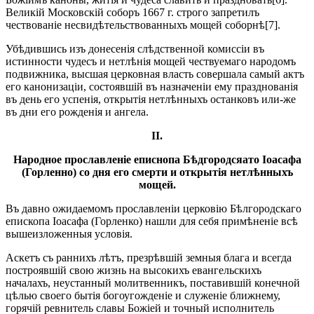
Великій Московскій соборъ 1667 г. строго запретилъ
чествованіе несвидѣтельствованныхъ мощей соборнѣ[7].
Убѣдившись изъ донесенія слѣдственной комиссіи въ
истинности чудесъ и нетлѣнія мощей чествуемаго народомъ
подвижника, высшая церковная власть совершала самый актъ
его канонизаціи, состоявшій въ назначеніи ему празднованія
въ день его успенія, открытія нетлѣнныхъ останковъ или-же
въ дни его рожденія и ангела.
II.
Народное прославленіе еписнопа Бѣдгородсяато Іоасафа
(Горленно) со дня его смерти и открытія нетлѣнныхъ
мощей.
Въ давно ожидаемомъ прославленіи церковію Бѣлгородскаго
епископа Іоасафа (Горленко) нашли для себя примѣненіе всѣ
вышеизложенныя условія.
Аскетъ съ раннихъ лѣтъ, презрѣвшій земныя блага и всегда
построявшій свою жизнь на высокихъ евангельскихъ
началахъ, неустанный молитвенникъ, поставившій конечной
цѣлью своего бытія богоугожденіе и служеніе ближнему,
горячій ревнитель славы Божіей и точный исполнитель