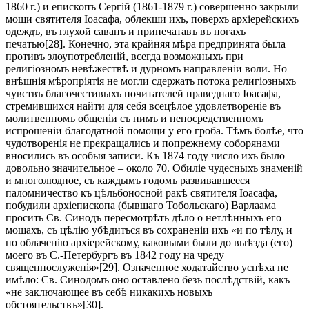
1860 г.) и епископъ Сергій (1861-1879 г.) совершенно закрыли
мощи святителя Іоасафа, облекши ихъ, поверхъ архіерейскихъ
одеждъ, въ глухой саванъ и припечатавъ въ ногахъ
печатью[28]. Конечно, эта крайняя мѣра предпринята была
противъ злоупотребленій, всегда возможныхъ при
религіозномъ невѣжествѣ и дурномъ направленіи воли. Но
внѣшнія мѣропріятія не могли сдержать потока религіозныхъ
чувствъ благочестивыхъ почитателей праведнаго Іоасафа,
стремившихся найти для себя всецѣлое удовлетвореніе въ
молитвенномъ общеніи съ нимъ и непосредственномъ
испрошеніи благодатной помощи у его гроба. Тѣмъ болѣе, что
чудотворенія не прекращались и попрежнему соборянами
вносились въ особыя записи. Къ 1874 году число ихъ было
довольно значительное – около 70. Обиліе чудесныхъ знаменій
и многолюдное, съ каждымъ годомъ развивавшееся
паломничество къ цѣльбоносной ракѣ святителя Іоасафа,
побудили архіепископа (бывшаго Тобольскаго) Варлаама
просить Св. Синодъ пересмотрѣть дѣло о нетлѣнныхъ его
мошахъ, съ цѣлію убѣдиться въ сохраненіи ихъ «и пo тѣлу, и
по облаченію архіерейскому, каковыми были до выѣзда (его)
моего въ С.-Петербургъ въ 1842 году на чреду
священнослуженія»[29]. Означенное ходатайство успѣха не
имѣло: Св. Синодомъ оно оставлено безъ послѣдствій, какъ
«не заключающее въ себѣ никакихъ новыхъ
обстоятельствъ»[30].