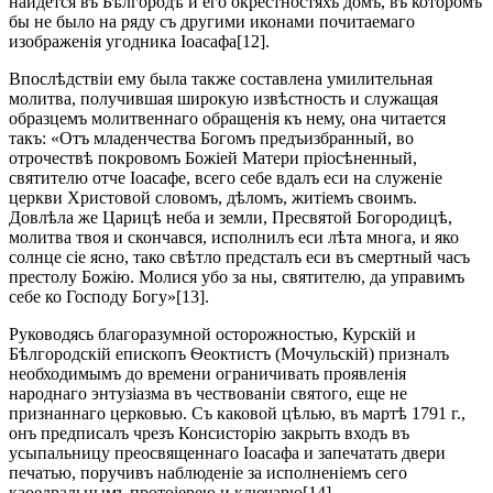
найдется въ Бѣлгородѣ и его окрестностяхъ домъ, въ которомъ
бы не было на ряду съ другими иконами почитаемаго
изображенія угодника Іоасафа[12].
Впослѣдствіи ему была также составлена умилительная
молитва, получившая широкую извѣстность и служащая
образцемъ молитвеннаго обращенія къ нему, она читается
такъ: «Отъ младенчества Богомъ предъизбранный, во
отрочествѣ покровомъ Божіей Матери пріосѣненный,
святителю отче Іоасафе, всего себе вдалъ еси на служеніе
церкви Христовой словомъ, дѣломъ, житіемъ своимъ.
Довлѣла же Царицѣ неба и земли, Пресвятой Богородицѣ,
молитва твоя и скончався, исполнилъ еси лѣта многа, и яко
солнце сіе ясно, тако свѣтло предсталъ еси въ смертный часъ
престолу Божію. Молися убо за ны, святителю, да управимъ
себе ко Господу Богу»[13].
Руководясь благоразумной осторожностью, Курскій и
Бѣлгородскій епископъ Ѳеоктистъ (Мочульскій) призналъ
необходимымъ до времени ограничивать проявленія
народнаго энтузіазма въ чествованіи святого, еще не
признаннаго церковью. Съ каковой цѣлью, въ мартѣ 1791 г.,
онъ предписалъ чрезъ Консисторію закрыть входъ въ
усыпальницу преосвященнаго Іоасафа и запечатать двери
печатью, поручивъ наблюденіе за исполненіемъ сего
каѳедральнымъ протоіерею и ключарю[14].