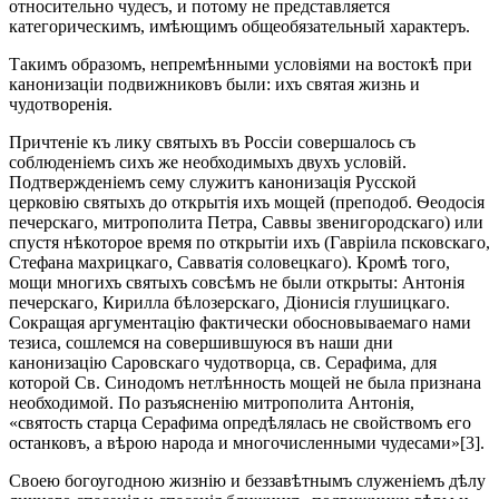
относительно чудесъ, и потому не представляется
категорическимъ, имѣющимъ общеобязательный характеръ.
Такимъ образомъ, непремѣнными условіями на востокѣ при
канонизаціи подвижниковъ были: ихъ святая жизнь и
чудотворенія.
Причтеніе къ лику святыхъ въ Россіи совершалось съ
соблюденіемъ сихъ же необходимыхъ двухъ условій.
Подтвержденіемъ сему служитъ канонизація Русской
церковію святыхъ до открытія ихъ мощей (преподоб. Ѳеодосія
печерскаго, митрополита Петра, Саввы звенигородскаго) или
спустя нѣкоторое время по открытіи ихъ (Гавріила псковскаго,
Стефана махрицкаго, Савватія соловецкаго). Кромѣ того,
мощи многихъ святыхъ совсѣмъ не были открыты: Антонія
печерскаго, Кирилла бѣлозерскаго, Діонисія глушицкаго.
Сокращая аргументацію фактически обосновываемаго нами
тезиса, сошлемся на совершившуюся въ наши дни
канонизацію Саровскаго чудотворца, св. Серафима, для
которой Св. Синодомъ нетлѣнность мощей не была признана
необходимой. По разъясненію митрополита Антонія,
«святость старца Серафима опредѣлялась не свойствомъ его
останковъ, а вѣрою народа и многочисленными чудесами»[3].
Своею богоугодною жизнію и беззавѣтнымъ служеніемъ дѣлу