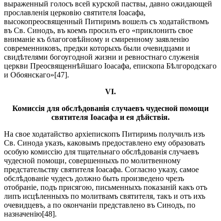
выраженный голосъ всей курской паствы, давно ожидающей
прославленія церковію святителя Іоасафа,
высокопреосвященный Питиримъ вошелъ съ ходатайствомъ
въ Св. Синодъ, въ коемъ просилъ его «приклонить свое
вниманіе къ благоговѣйному и смиренному заявленію
современниковъ, предки которыхъ были очевидцами и
свидѣтелями богоугодной жизни и ревностнаго служенія
церкви Преосвященнѣйшаго Іоасафа, епископа Бѣлгородскаго
и Обоянскаго»[47].
VI.
Комиссія для обслѣдованія случаевъ чудесной помощи
святителя Іоасафа и ея дѣйствія.
На свое ходатайство архіепископъ Питиримь получилъ изъ
Св. Синода указъ, каковымъ предоставлено ему образовать
особую комиссію для тщательнаго обслѣдованія случаевъ
чудесной помощи, совершенныхъ по молитвенному
предстательству святителя Іоасафа. Согласно указу, самое
обслѣдованіе чудесъ должно быть произведено чрезъ
отобраніе, подъ присягою, письменныхъ показаній какъ отъ
липъ исцѣленныхъ по молитвамъ святителя, такъ и отъ ихъ
очевидцевъ, а по окончаніи представлено въ Синодъ, по
назначенію[48].