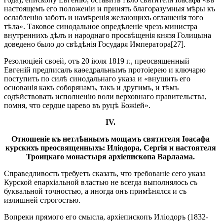
настоящемъ его положеніи и принять благоразумныя мѣры къ
ослабленію заботъ и намѣренія желающихъ оглашенія того
тѣла». Таковое синодальное опредѣленіе чрезъ министра
внутреннихъ дѣлъ и народнаго просвѣщенія князя Голицына
доведено было до свѣдѣнія Государя Императора[27].
Резолюціей своей, отъ 20 іюля 1819 г., преосвященный
Евгеній предписалъ каѳедральнымъ протоіерею и ключарю
поступить по силѣ синодальнаго указа и «внушить его
основанія какъ соборянамъ, такъ и другимъ, и тѣмъ
содѣйствовать исполненію воли верховнаго правительства,
помня, что сердце царево въ руцѣ Божіей».
IV.
Отношеніе къ нетлѣннымъ мощамъ святителя Іоасафа
курскихъ преосвященныхъ: Иліодора, Сергія и настоятеля
Троицкаго монастыря архіепископа Варлаама.
Справедливость требуетъ сказать, что требованіе сего указа
Курской епархіальной властью не всегда выполнялось съ
буквальной точностью, а иногда онъ примѣнялся и съ
излишней строгостью.
Вопреки прямого его смысла, архіепископъ Иліодоръ (1832-