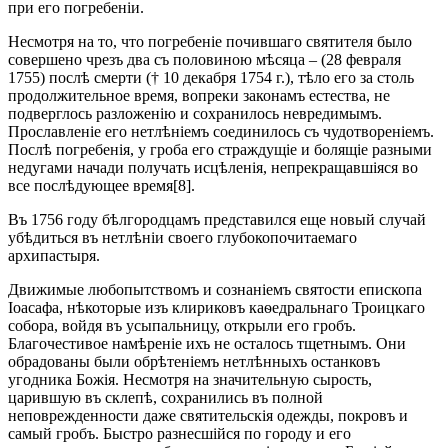
при его погребеніи.
Несмотря на то, что погребеніе почившаго святителя было
совершено чрезъ два съ половиною мѣсяца – (28 февраля
1755) послѣ смерти († 10 декабря 1754 г.), тѣло его за столь
продолжительное время, вопреки законамъ естества, не
подверглось разложенію и сохранилось невредимымъ.
Прославленіе его нетлѣніемъ соединилось съ чудотвореніемъ.
Послѣ погребенія, у гроба его страждущіе и болящіе разными
недугами начади получать исцѣленія, непрекращавшіяся во
все послѣдующее время[8].
Въ 1756 году бѣлгородцамъ представился еще новый случай
убѣдиться въ нетлѣніи своего глубокопочитаемаго
архипастыря.
Движимые любопытствомъ и сознаніемъ святости епископа
Іоасафа, нѣкоторые изъ клириковъ каѳедральнаго Троицкаго
собора, войдя въ усыпальницу, открыли его гробъ.
Благочестивое намѣреніе ихъ не осталось тщетнымъ. Они
обрадованы были обрѣтеніемъ нетлѣнныхъ останковъ
угодника Божія. Несмотря на значительную сырость,
царившую въ склепѣ, сохранились въ полной
неповрежденности даже святительскія одежды, покровъ и
самый гробъ. Быстро разнесшійся по городу и его