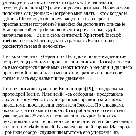
учрежденій соотвѣтственныя справки. Въ частности,
резолюція на немъ[17] высокопреосвященнымъ Ѳеоктистомъ
положена слѣдующая: «Потребно мнѣ знать – кто? когда? и
гдѣ изъ Бѣлгородскихъ преосвященныхъ архіереевъ
преставился и погребенъ? надобно бы дополнить описаніе
Бѣлгородской епархіи мною въ четверочастномъ Дарѣ
напечатанное, – да и о семъ святителѣ Христовѣ Іоасафѣ;
требованіе отъ Бѣлгородскихъ гражданъ Консисторіи
разсмотрѣть и мнѣ доложить».
Въ свою очередь губернаторъ Нелидовъ по возбужденному
вопросу о церковномъ прославленіи епископа Іоасафа снесся
съ высокопреосвященнымъ Ѳеоктистомъ о неимѣніи для него
препятствій, просилъ его мнѣнія и выразилъ полное свое
согласіе дать ему дальнѣйшее движеніе[18].
По предписанію духовной Консисторіи[19], каѳедральный
протоіерей Іоаннъ Ильинскій «съ соборяны» представилъ
архіепископу Ѳеоктисту потребныя справки о мѣстномъ
народномъ прославленіи святителя Іоасафа. По справкамъ
оказалось, что свыше сорока лѣтъ гробница сего святителя
уже служила объектомъ возвышенныхъ христіанскихъ
чувствованій многочисленныхъ почитателей его богоугодной
жизни и нетлѣнія мощей. Въ каѳедральный города Бѣлгорода
Троицкій соборъ, служившій мѣстомъ его упокоенія, въ