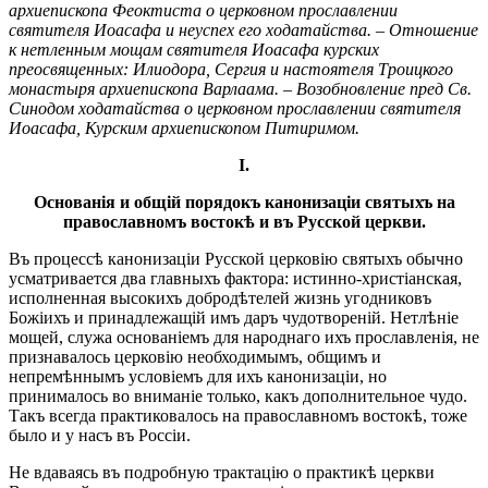
архиепископа Феоктиста о церковном прославлении
святителя Иоасафа и неуспех его ходатайства. – Отношение
к нетленным мощам святителя Иоасафа курских
преосвященных: Илиодора, Сергия и настоятеля Троицкого
монастыря архиепископа Варлаама. – Возобновление пред Св.
Синодом ходатайства о церковном прославлении святителя
Иоасафа, Курским архиепископом Питиримом.
I.
Основанія и общій порядокъ канонизаціи святыхъ
на
православномъ востокѣ и въ Русской церкви.
Въ процессѣ канонизаціи Русской церковію святыхъ обычно
усматривается два главныхъ фактора: истинно-христіанская,
исполненная высокихъ добродѣтелей жизнь угодниковъ
Божіихъ и принадлежащій имъ даръ чудотвореній. Нетлѣніе
мощей, служа основаніемъ для народнаго ихъ прославленія, не
признавалось церковію необходимымъ, общимъ и
непремѣннымъ условіемъ для ихъ канонизаціи, но
принималось во вниманіе только, какъ дополнительное чудо.
Такъ всегда практиковалось на православномъ востокѣ, тоже
было и у насъ въ Россіи.
Не вдаваясь въ подробную трактацію о практикѣ церкви