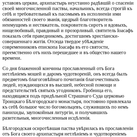
уставовъ церкви, архипастырь неустанно радѣвшій о спасеніи
своей многочисленной паствы, начальникъ, всегда строгій къ
себѣ и требовательный къ пасомымъ въ исполненіи ими
обязанностей своего званія, щедрый благотворитель
неимущимъ и нестяжатель, покровитель сиротъ и вдовыхъ,
нищелюбивый, правдивый и прозорливый. святитель Іоасафъ
показалъ себя праведникомъ, достигшимъ христіански-
совершеннаго житія. Отсюда твердое убѣжденіе
современниковъ епископа Іоасафа въ его святости,
преемственно отъ нихъ перешедшее и въ общество нашего
времени.
Со дня блаженной кончины прославленный отъ Бога
нетлѣніемъ мошей и даромъ чудотвореній, онъ всегда былъ
предметомъ благоговѣйнаго почитанія благочестивыхъ
людей, нуждающихся въ высшей, небесной помощи и
предстательствѣ святыхъ угодниковъ. Гробница его,
находящаяся подъ придѣльной Страшнаго Суда церковью
Троицкаго Бѣлгородскаго монастыря, постоянно привлекала
къ себѣ большое число богомольцевъ, служившихъ по немъ
панихиды, заупокойныя литургіи, и получавшихъ
разительныя, многочисленныя исцѣленія.
Бѣлгородская осиротѣвшая паства увѣрилась въ прославленіи
отъ Бога своего архипастыря нетлѣніемъ и чудотвореніемъ