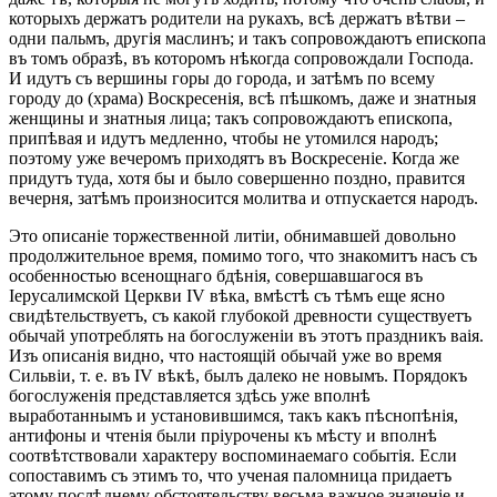
которыхъ держатъ родители на рукахъ, всѣ держатъ вѣтви –
одни пальмъ, другія маслинъ; и такъ сопровождаютъ епископа
въ томъ образѣ, въ которомъ нѣкогда сопровождали Господа.
И идутъ съ вершины горы до города, и затѣмъ по всему
городу до (храма) Воскресенія, всѣ пѣшкомъ, даже и знатныя
женщины и знатныя лица; такъ сопровождаютъ епископа,
припѣвая и идутъ медленно, чтобы не утомился народъ;
поэтому уже вечеромъ приходятъ въ Воскресеніе. Когда же
придутъ туда, хотя бы и было совершенно поздно, правится
вечерня, затѣмъ произносится молитва и отпускается народъ.
Это описаніе торжественной литіи, обнимавшей довольно
продолжительное время, помимо того, что знакомитъ насъ съ
особенностью всенощнаго бдѣнія, совершавшагося въ
Іерусалимской Церкви IV вѣка, вмѣстѣ съ тѣмъ еще ясно
свидѣтельствуетъ, съ какой глубокой древности существуетъ
обычай употреблять на богослуженіи въ этотъ праздникъ ваія.
Изъ описанія видно, что настоящій обычай уже во время
Сильвіи, т. е. въ IV вѣкѣ, былъ далеко не новымъ. Порядокъ
богослуженія представляется здѣсь уже вполнѣ
выработаннымъ и установившимся, такъ какъ пѣснопѣнія,
антифоны и чтенія были пріурочены къ мѣсту и вполнѣ
соотвѣтствовали характеру воспоминаемаго событія. Если
сопоставимъ съ этимъ то, что ученая паломница придаетъ
этому послѣднему обстоятельству весьма важное значеніе и