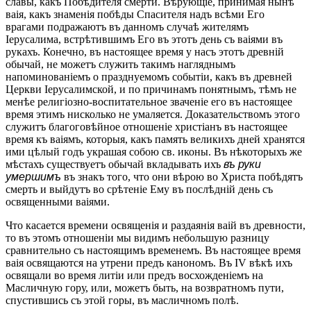
славы, какъ Побѣдителя смерти. Вѣрующіе, принимая нынѣ
ваія, какъ знаменія побѣды Спасителя надъ всѣми Его
врагами подражаютъ въ данномъ случаѣ жителямъ
Іерусалима, встрѣтившимъ Его въ этотъ день съ ваіями въ
рукахъ. Конечно, въ настоящее время у насъ этотъ древній
обычай, не можетъ служить такимъ нагляднымъ
напоминованіемъ о празднуемомъ событіи, какъ въ древней
Церкви Іерусалимской, и по причинамъ понятнымъ, тѣмъ не
менѣе религіозно-воспитательное зваченіе его въ настоящее
время этимъ нисколько не умаляется. Доказательствомъ этого
служитъ благоговѣйное отношеніе христіанъ въ настоящее
время къ ваіямъ, которыя, какъ память великихъ дней хранятся
ими цѣлый годъ украшая собою св. иконы. Въ нѣкоторыхъ же
мѣстахъ существуетъ обычай вкладывать ихъ
въ руки
умершимъ
въ знакъ того, что они вѣрою во Христа побѣдятъ
смерть и выйдутъ во срѣтеніе Ему въ послѣдній день съ
освященными ваіями.
Что касается времени освященія и раздаянія ваій въ древности,
то въ этомъ отношеніи мы видимъ небольшую разницу
сравнительно съ настоящимъ временемъ. Въ настоящее время
ваія освящаются на утрени предъ канономъ. Въ ІV вѣкѣ ихъ
освящали во время литіи или предъ восхожденіемъ на
Масличную гору, или, можетъ быть, на возвратномъ пути,
спустившись съ этой горы, въ масличномъ полѣ.