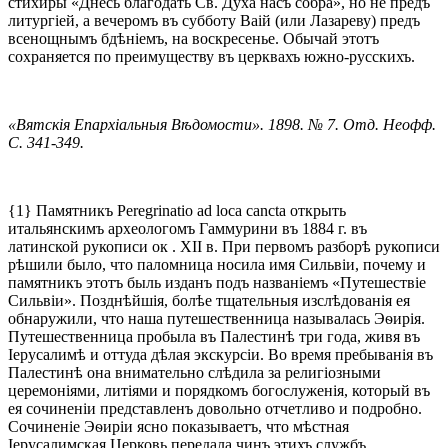
стихиры «Днесь благодать Св. Духа насъ собра», но не предъ
литургіей, а вечеромъ въ субботу Ваій (или Лазареву) предъ
всенощнымъ бдѣніемъ, на воскресенье. Обычай этотъ
сохраняется по преимуществу въ церквахъ южно-русскихъ.
«Вятскія Епархіальныя Вѣдомости». 1898. № 7. Отд. Неофф.
С. 341-349.
{1} Памятникъ Peregrinatio ad loca cancta открыть
итальянскимъ археологомъ Гаммурини въ 1884 г. въ
латинской рукописи ок . XII в. При первомъ разборѣ рукописи
рѣшили было, что паломница носила имя Сильвіи, почему и
памятникъ этотъ быль изданъ подъ названіемъ «Путешествіе
Сильвіи». Позднѣйшія, болѣе тщательныя изслѣдованія ея
обнаружили, что наша путешественница называлась Эѳирія.
Путешественница пробыла въ Палестинѣ три года, живя въ
Іерусалимѣ и оттуда дѣлая экскурсіи. Во время пребыванія въ
Палестинѣ она внимательно слѣдила за религіозными
церемоніями, литіями и порядкомъ богослуженія, который въ
ея сочиненіи представленъ довольно отчетливо и подробно.
Сочиненіе Эѳиріи ясно показываетъ, что мѣстная
Іерусалимская Церковь передала чинъ этихъ службъ