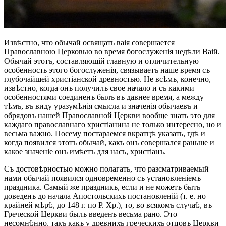
Извѣстно, что обычай освящать ваія совершается
Православною Церковью во время богослуженія недѣли Ваій.
Обычай этотъ, составляющій главную и отличительную
особенность этого богослуженія, связываетъ наше время съ
глубочайшей христіанской древностью. Не всѣмъ, конечно,
извѣстно, когда онъ получилъ свое начало и съ какими
особенностями соединенъ былъ въ давнее время, а между
тѣмъ, въ виду уразумѣнія смысла и значенія обычаевъ и
обрядовъ нашей Православной Церкви вообще знать это для
каждаго православнаго христіанина не только интересно, но и
весьма важно. Посему постараемся вкратцѣ указать, гдѣ и
когда появился этотъ обычай, какъ онъ совершался раньше и
какое значеніе онъ имѣетъ для насъ, христіанъ.
Съ достовѣрностыо можно полагать, что разсматриваемый
нами обычай появился одновременно съ установленіемъ
праздника. Самый же праздникъ, если и не можетъ быть
доведенъ до начала Апостольскихъ постановленій (т. е. но
крайней мѣрѣ, до 148 г. по Р. Хр.), то, во всякомъ случаѣ, въ
Греческой Церкви былъ введенъ весьма рано. Это
несомнѣнно, такъ какъ у древнихъ греческихъ отцовъ Церкви