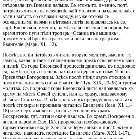
слѣдовала изъ Виѳаніи дальше. Въ этомъ-то, именно, полѣ
патріархъ читалъ на освященіе ваій молитву и раздавалъ ваія и
вѣтви вмѣстѣ со свѣчами народу, и уже отсюда съ
освященными ваіями и вѣтвями литія направлялась къ св.
горѣ Елеонской, именно, на мѣсто вознесенія Господня. Во
время этого пуги пѣли тропарь «Осанна въ вышнихъ»,
прокименъ «Горы взыграются» и читалось патріархомъ
Евангеліе (Марк. XI, 1-2).
Послѣ эктеніи патріархъ читалъ вторую молитву, именно, ту
самую, какая читается священникомъ предъ освященіемъ ваій
и нынѣ. Съ горы Елеонской процессія двигалась къ подножію
ея, на мѣсто, гдѣ и теперь находится церковь во имя Успенія
Пресвятыя Богородицы. Здѣсь послѣ пѣнія двухъ стихиръ и
прокимна читалось снова Евангеліе (Лук. XIX, 29-38) и третья
молитва. Съ подножія горы Елеонской литія направлялась къ
храму на мѣстѣ Овчей купели, или къ храму, называемому
«Святая Святыхъ». И здѣсь, какъ и въ предыдущихъ мѣстахъ
послѣ стихиры и прокимна читались Евангеліе (Іоан. XI, 11-
18) и четвертая молитва, послѣ чего шли въ храмъ
Воскресенія, гдѣ литія и оканчивалась. Въ храмѣ Воскресенія
читали паремію (Зах. IX), пророчески изображающую
торжественный входъ Христа въ Іерусалимъ и послѣ эктеніи
читалось, наконецъ, послѣднее Евангеліе (Матѳ. XXI, 1-17).
По прочтеніи евангелія народъ растерзывалъ масличныя