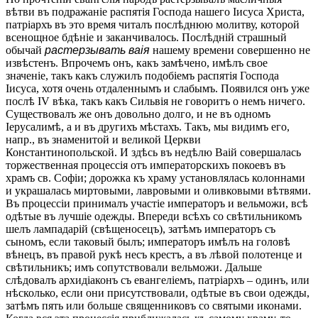
вѣтви въ подражаніе распятія Господа нашего Іисуса Христа,
патріархъ въ это время читалъ послѣднюю молитву, которой
всенощное бдѣніе и заканчивалось. Послѣдній страшный
обычай
растерзывать ваія
нашему времени совершенно не
извѣстенъ. Впрочемъ онъ, какъ замѣчено, имѣлъ свое
значеніе, такъ какъ служилъ подобіемъ распятія Господа
Іисуса, хотя очень отдаленнымъ и слабымъ. Появился онъ уже
послѣ IV вѣка, такъ какъ Сильвія не говоритъ о немъ ничего.
Существовалъ же онъ довольно долго, и не въ одномъ
Іерусалимѣ, а и въ другихъ мѣстахъ. Такъ, мы видимъ его,
напр., въ знаменитой и великой Церкви
Константинопольской. И здѣсь въ недѣлю Ваій совершалась
торжественная процессія отъ императорскихъ покоевъ въ
храмъ св. Софіи; дорожка къ храму установлялась колоннами
и украшалась миртовыми, лавровыми и оливковыми вѣтвями.
Въ процессіи принималъ участіе императоръ и вельможи, всѣ
одѣтые въ лучшіе одежды. Впереди всѣхъ со свѣтильникомъ
шелъ лампадарій (свѣщеносецъ), затѣмъ императоръ съ
сыномъ, если таковый былъ; императоръ имѣлъ на головѣ
вѣнецъ, въ правой рукѣ несъ крестъ, а въ лѣвой полотенце и
свѣтильникъ; имъ сопутствовали вельможи. Дальше
слѣдовалъ архидіаконъ съ евангеліемъ, патріархъ – одинъ, или
нѣсколько, если они присутствовали, одѣтые въ свои одежды,
затѣмъ пять или больше священниковъ со святыми иконами.