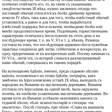
особенно отмѣчаетъ его, то, въ связи съ указаннымъ
свидѣтельствомъ III вѣка, нужно заключать отсюда что
настоящій обычай относится къ болѣе древнему времени,
нежели IV вѣкъ, такъ какъ для того, чтобы извѣстный обычай
установился, а равно и для того, чтобы выработался
извѣстный порядокъ богослуженія, необходимо болѣе или
менѣе продолжительное время. Подобнымъ торжественнымъ
характеромъ отличалось богослуженіе въ этотъ день и въ
послѣдующее время, т. е. въ V, VI и т. д. вѣкахъ. Разница
состояла въ томъ, что послѣдующая церковно-богослужебная
практика соединила двѣ литіи, субботнюю и воскресную, въ
одну, пріурочивши ее къ воскресенью ваій. Посему начиная съ
IV-VI в., литія эта, съ которой сливался разсматриваемый
нами обычай, совершалась въ такомъ порядкѣ.
На всенощномъ бдѣніи, именно, предъ седьмою пѣснію
канона, положеннаго на этомъ бдѣніи, патріархъ, какъ
замѣчено въ Іерусалимскомъ уставѣ IX вѣка, выходилъ съ
народомъ въ Виѳанію къ масличнымъ деревьямъ. Виѳанія
отстояла отъ Іерусалима въ одной милѣ, была окружена
полемъ, въ изобиліи усаженнымъ масличными деревьями. Во
время пути къ Виѳаніи успѣвали оканчивать канонъ съ
седьмой пѣсни, пѣли экзапостилларій и стихиры «на
хвалитехъ». Послѣ стихиръ, при пѣніи «Слава въ вышнихъ
Богу», литія чрезъ поле, усѣянное масличными деревьями,