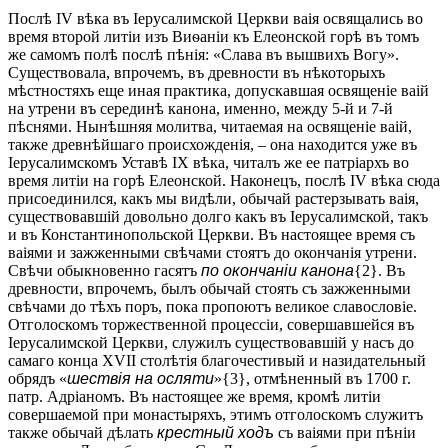
Послѣ ІV вѣка въ Іерусалимской Церкви ваія освящались во
время второй литіи изъ Виѳаніи къ Елеонской горѣ въ томъ
же самомъ полѣ послѣ пѣнія: «Слава въ вышвихъ Вогу».
Существовала, впрочемъ, въ древности въ нѣкоторыхъ
мѣстностяхъ еще иная практика, допускавшая освященіе ваій
на утрени въ серединѣ канона, именно, между 5-й и 7-й
пѣснями. Нынѣшняя молитва, читаемая на освященіе ваій,
также древнѣйшаго происхожденія, – она находится уже въ
Іерусалимскомъ Уставѣ IX вѣка, читалъ же ее патріархъ во
время литіи на горѣ Елеонской. Наконецъ, послѣ ІV вѣка сюда
присоединился, какъ мы видѣли, обычай растерзывать ваія,
существовавшій довольно долго какъ въ Іерусалимской, такъ
и въ Константинопольской Церкви. Въ настоящее время съ
ваіями и зажженными свѣчами стоятъ до окончанія утрени.
Свѣчи обыкновенно гасятъ
по окончаніи канона
{2}. Въ
древности, впрочемъ, былъ обычай стоять съ зажженными
свѣчами до тѣхъ поръ, пока пропоютъ великое славословіе.
Отголоскомъ торжественной процессіи, совершавшейся въ
Іерусалимской Церкви, служилъ существовавшій у насъ до
самаго конца XVII столѣтія благочестивый и назидательный
обрядъ «
шествія на осляти
»{3}, отмѣненный въ 1700 г.
патр. Адріаномъ. Въ настоящее же время, кромѣ литіи
совершаемой при монастыряхъ, этимъ отголоскомъ служитъ
также обычай дѣлать
крестный ходъ
съ ваіями при пѣніи