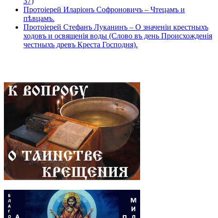
37)
Протоіерей Иларіонъ Софроновичъ – Чтецамъ и
пѣвцамъ.
Протоіерей Стефанъ Луканинъ – О значеніи крестныхъ
ходовъ и освященія воды (Слово въ день Происхожденія
честныхъ древъ Креста Господня).