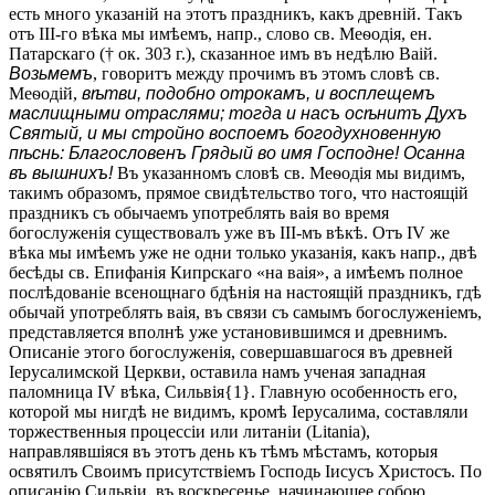
есть много указаній на этотъ праздникъ, какъ древній. Такъ
отъ ІІІ-го вѣка мы имѣемъ, напр., слово св. Меѳодія, ен.
Патарскаго († ок. 303 г.), сказанное имъ въ недѣлю Ваій.
Возьмемъ
, говоритъ между прочимъ въ этомъ словѣ св.
Меѳодій,
вѣтви, подобно отрокамъ, и восплещемъ
маслищными отраслями; тогда и насъ осѣнитъ Духъ
Святый, и мы стройно воспоемъ богодухновенную
пѣснь: Благословенъ Грядый во имя Господне! Осанна
въ вышнихъ!
Въ указанномъ словѣ св. Меѳодія мы видимъ,
такимъ образомъ, прямое свидѣтельство того, что настоящій
праздникъ съ обычаемъ употреблять ваія во время
богослуженія существовалъ уже въ ІІІ-мъ вѣкѣ. Отъ ІV же
вѣка мы имѣемъ уже не одни только указанія, какъ напр., двѣ
бесѣды св. Епифанія Кипрскаго «на ваія», а имѣемъ полное
послѣдованіе всенощнаго бдѣнія на настоящій праздникъ, гдѣ
обычай употреблять ваія, въ связи съ самымъ богослуженіемъ,
представляется вполнѣ уже установившимся и древнимъ.
Описаніе этого богослуженія, совершавшагося въ древней
Іерусалимской Церкви, оставила намъ ученая западная
паломница ІV вѣка, Сильвія{1}. Главную особенность его,
которой мы нигдѣ не видимъ, кромѣ Іерусалима, составляли
торжественныя процессіи или литаніи (Litania),
направлявшіяся въ этотъ день къ тѣмъ мѣстамъ, которыя
освятилъ Своимъ присутствіемъ Господь Іисусъ Христосъ. По
описанію Сильвіи, въ воскресенье, начинающее собою