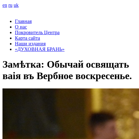
en
ru
uk
Главная
О нас
Покровитель Центра
Карта сайта
Наши издания
«ДУХОВНАЯ БРАНЬ»
Замѣтка: Обычай освящать
ваія въ Вербное воскресенье.