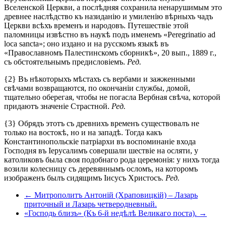
Вселенской Церкви, а послѣдняя сохранила ненарушимым это
древнее наслѣдство къ назиданію и умиленію вѣрныхъ чадъ
Церкви всѣхъ временъ и народовъ. Путешествіе этой
паломницы извѣстно въ наукѣ подъ именемъ «Peregrinatio ad
loca sancta»; оно издано и на русскомъ языкѣ въ
«Православномъ Палестинскомъ сборникѣ», 20 вып., 1889 г.,
съ обстоятельнымъ предисловіемъ.
Ред.
{2} Въ нѣкоторыхъ мѣстахъ съ вербами и зажженными
свѣчами возвращаются, по окончаніи службы, домой,
тщательно оберегая, чтобы не погасла Вербная свѣча, которой
придаютъ значеніе Страстной.
Ред.
{3} Обрядъ этотъ съ древнихъ временъ существовалъ не
только на востокѣ, но и на западѣ. Тогда какъ
Константинопольскіе патріархи въ воспоминаніе входа
Господня въ Іерусалимъ совершали шествіе на осляти, у
католиковъ была своя подобнаго рода церемонія: у нихъ тогда
возили колесницу съ деревяннымъ осломъ, на которомъ
изображенъ былъ сидящимъ Іисусъ Христосъ.
Ред.
← Митрополитъ Антоній (Храповицкій) – Лазарь
приточный и Лазарь четверодневный.
«Господь близъ» (Къ 6-й недѣлѣ Великаго поста). →