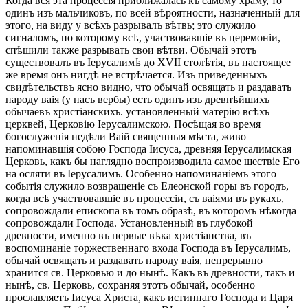
Когда вся эта процессія приближалась къ самому храму, то
одинъ изъ мальчиковъ, по всей вѣроятности, назначенный для
этого, на виду у всѣхъ разрывалъ вѣтвь; это служило
сигналомъ, по которому всѣ, участвовавшіе въ церемоніи,
спѣшили также разрывать свои вѣтви. Обычай этотъ
существовалъ въ Іерусалимѣ до XVII столѣтія, въ настоящее
же время онъ нигдѣ не встрѣчается. Изъ приведенныхъ
свидѣтельствъ ясно видно, что обычай освящать и раздавать
народу ваія (у насъ вербы) есть одинъ изъ древнѣйшихъ
обычаевъ христіанскихъ. установленный матерію всѣхъ
церквей, Церковію Іерусалимскою. Посѣщая во время
богослуженія недѣли Ваій священныя мѣста, живо
напоминавшія собою Господа Іисуса, древняя Іерусалимская
Церковь, какъ бы наглядно воспроизводила самое шествіе Его
на осляти въ Іерусалимъ. Особенно напоминаніемъ этого
событія служило возвращеніе съ Елеонской горы въ городъ,
когда всѣ участвовавшіе въ процессіи, съ ваіями въ рукахъ,
сопровождали епископа въ томъ образѣ, въ которомъ нѣкогда
сопровождали Господа. Установленный въ глубокой
древности, именно въ первые вѣка христіанства, въ
воспоминаніе торжественнаго входа Господа въ Іерусалимъ,
обычай освящать и раздавать народу ваія, непрерывно
хранится св. Церковью и до нынѣ. Какъ въ древности, такъ и
нынѣ, св. Церковь, сохраняя этотъ обычай, особенно
прославляетъ Іисуса Христа, какъ истиннаго Господа и Царя