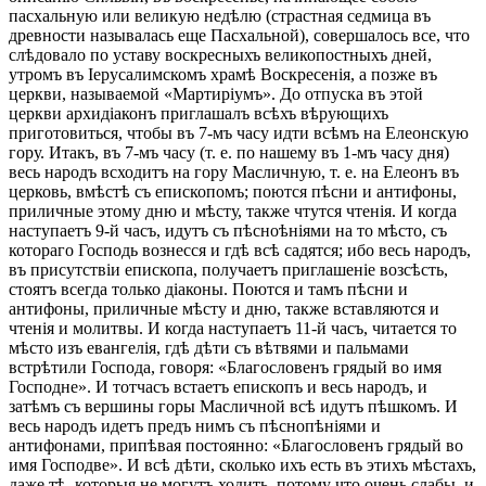
пасхальную или великую недѣлю (страстная седмица въ
древности называлась еще Пасхальной), совершалось все, что
слѣдовало по уставу воскресныхъ великопостныхъ дней,
утромъ въ Іерусалимскомъ храмѣ Воскресенія, а позже въ
церкви, называемой «Мартиріумъ». До отпуска въ этой
церкви архидіаконъ приглашалъ всѣхъ вѣрующихъ
приготовиться, чтобы въ 7-мъ часу идти всѣмъ на Елеонскую
гору. Итакъ, въ 7-мъ часу (т. е. по нашему въ 1-мъ часу дня)
весь народъ всходитъ на гору Масличную, т. е. на Елеонъ въ
церковь, вмѣстѣ съ епископомъ; поются пѣсни и антифоны,
приличные этому дню и мѣсту, также чтутся чтенія. И когда
наступаетъ 9-й часъ, идутъ съ пѣсноѣніями на то мѣсто, съ
котораго Господь вознесся и гдѣ всѣ садятся; ибо весь народъ,
въ присутствіи епископа, получаетъ приглашеніе возсѣсть,
стоятъ всегда только діаконы. Поются и тамъ пѣсни и
антифоны, приличные мѣсту и дню, также вставляются и
чтенія и молитвы. И когда наступаетъ 11-й часъ, читается то
мѣсто изъ евангелія, гдѣ дѣти съ вѣтвями и пальмами
встрѣтили Господа, говоря: «Благословенъ грядый во имя
Господне». И тотчасъ встаетъ епископъ и весь народъ, и
затѣмъ съ вершины горы Масличной всѣ идутъ пѣшкомъ. И
весь народъ идетъ предъ нимъ съ пѣснопѣніями и
антифонами, припѣвая постоянно: «Благословенъ грядый во
имя Господве». И всѣ дѣти, сколько ихъ есть въ этихъ мѣстахъ,
даже тѣ, которыя не могутъ ходить, потому что очень слабы, и