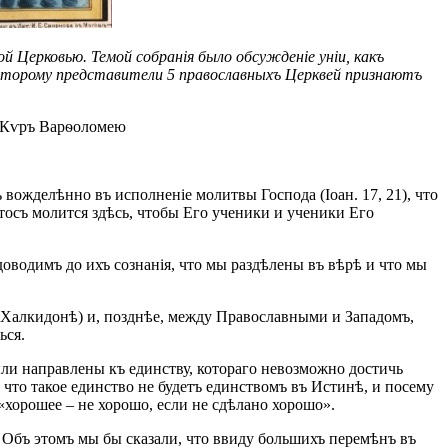
ой Церковью. Темой собранія было обсужденіе уніи, какъ
 которому представители 5 православныхъ Церквей признаютъ
ѣ Кѵръ Варѳоломею
вожделѣнно въ исполненіе молитвы Господа (Іоан. 17, 21), что
тосъ молится здѣсь, чтобы Его ученики и ученики Его
оводимъ до ихъ сознанія, что мы раздѣлены въ вѣрѣ и что мы
 Халкидонѣ) и, позднѣе, между Православными и Западомъ,
ься.
ыли направлены къ единству, котораго невозможно достичь
что такое единство не будетъ единствомъ въ Истинѣ, и посему
 «хорошее – не хорошо, если не сдѣлано хорошо».
 Объ этомъ мы бы сказали, что ввиду большихъ перемѣнъ въ