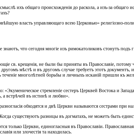
смыслѣ ихъ общаго происхожденія до раскола, а изъ-за общаго и
тахъ?
вѣйшую власть управляющаго всею Церковью» религіозно-полит
е знаютъ, что сегодня многіе изъ римокатоликовъ стонутъ подъ 
щіе св. крещенія, не были бы приняты въ Православіе, потому чт
 другомъ мѣстѣ и въ другомъ случае требуетъ этотъ документъ, 
ъ теченіе многолѣтней борьбы и личныхъ исканій пришли къ жел
I-го: «Экуменическое стремленіе сестеръ Церквей Востока и Запа
ъ, а встрѣчей въ истинѣ и любви».
разногласія обходятся и двѣ Церкви называются сестрами при нал
Когда существуютъ разницы въ догматахъ, не можетъ быть единс
тся только Церкви, единогласныя въ Православіи. Православная 
лавія или злочестія та находилась.