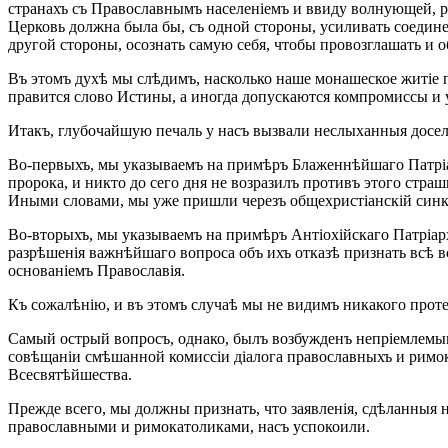
странахъ съ Православнымъ населеніемъ и ввиду волнующей, ра
Церковь должна была бы, съ одной стороны, усиливать соедин
другой стороны, осознать самую себя, чтобы провозглашать и 
Въ этомъ духѣ мы слѣдимъ, насколько наше монашеское житіе по
правится слово Истины, а иногда допускаются компромиссы и 
Итакъ, глубочайшую печаль у насъ вызвали неслыханныя досел
Во-первыхъ, мы указываемъ на примѣръ Блаженнѣйшаго Патріар
пророка, и никто до сего дня не возразилъ противъ этого стра
Иными словами, мы уже пришли черезъ общехристіанскій синк
Во-вторыхъ, мы указываемъ на примѣръ Антіохійскаго Патріарх
разрѣшенія важнѣйшаго вопроса объ ихъ отказѣ признать всѣ вс
основаніемъ Православія.
Къ сожалѣнію, и въ этомъ случаѣ мы не видимъ никакого прот
Самый острый вопросъ, однако, былъ возбужденъ непріемлемым
совѣщаніи смѣшанной комиссіи діалога православныхъ и римок
Всесвятѣйшества.
Прежде всего, мы должны признать, что заявленія, сдѣланныя
православными и римокатоликами, насъ успокоили.