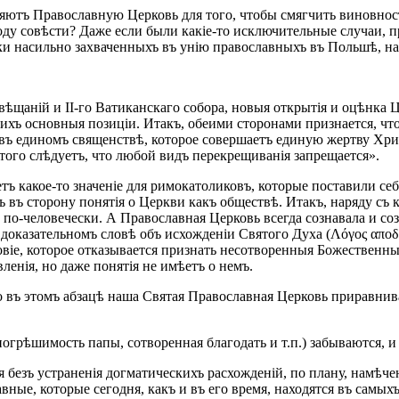
ютъ Православную Церковь для того, чтобы смягчить виновнос
оду совѣсти? Даже если были какіе-то исключительные случаи, п
 насильно захваченныхъ въ унію православныхъ въ Польшѣ, на У
ѣщаній и ІІ-го Ватиканскаго собора, новыя открытія и оцѣнка Ц
ихъ основныя позиціи. Итакъ, обеими сторонами признается, чт
, въ единомъ священствѣ, которое совершаетъ единую жертву Хри
этого слѣдуетъ, что любой видъ перекрещиванія запрещается».
етъ какое-то значеніе для римокатоликовъ, которые поставили се
 въ сторону понятія о Церкви какъ обществѣ. Итакъ, наряду с
 по-человечески. А Православная Церковь всегда сознавала и соз
 доказательномъ словѣ объ исхожденіи Святого Духа (Λόγος αποδε
овіе, которое отказывается признать несотворенныя Божественныя 
ленія, но даже понятія не имѣетъ о немъ.
о въ этомъ абзацѣ наша Святая Православная Церковь приравнива
погрѣшимость папы, сотворенная благодать и т.п.) забываются, и 
я безъ устраненія догматическихъ расхожденій, по плану, намѣч
ные, которые сегодня, какъ и въ его время, находятся въ самых