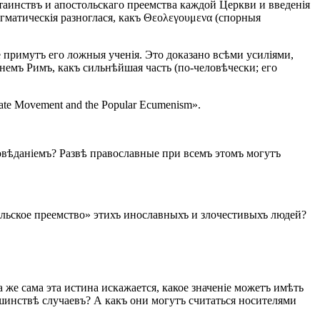
 таинствъ и апостольскаго преемства каждой Церкви и введенія
огматическія разноглася, какъ Θεολεγουμενα (спорныя
е примутъ его ложныя ученія. Это доказано всѣми усиліями,
енемъ Римъ, какъ сильнѣйшая часть (по-человѣчески; его
te Movement and the Popular Ecumenism».
повѣданіемъ? Развѣ православные при всемъ этомъ могутъ
ольское преемство» этихъ инославныхъ и злочестивыхъ людей?
же сама эта истина искажается, какое значеніе можетъ имѣть
ьшинствѣ случаевъ? А какъ они могутъ считаться носителями