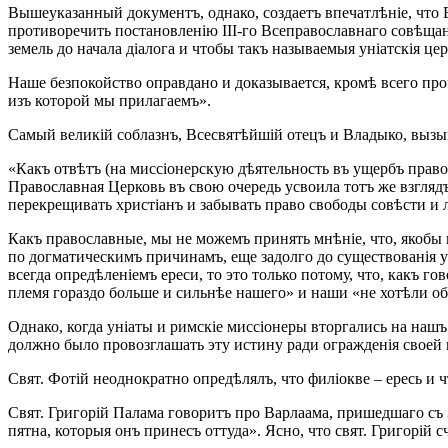
Вышеуказанный документъ, однако, создаетъ впечатлѣніе, что В
противоречить постановленію ІІІ-го Всеправославнаго совѣщан
земель до начала діалога и чтобы такъ называемыя уніатскія 
Наше безпокойство оправдано и доказывается, кромѣ всего п
изъ которой мы прилагаемъ».
Самый великій соблазнъ, Всесвятѣйшій отецъ и Владыко, вызыва
«Какъ отвѣтъ (на миссіонерскую дѣятельность въ ущербъ право
Православная Церковь въ свою очередь усвоила тотъ же взглядъ
перекрещивать христіанъ и забывать право свободы совѣсти и 
Какъ православные, мы не можемъ принять мнѣніе, что, якобы к
по догматическимъ причинамъ, еще задолго до существованія ун
всегда опредѣленіемъ ереси, то это только потому, что, какъ г
племя гораздо больше и сильнѣе нашего» и наши «не хотѣли об
Однако, когда уніаты и римскіе миссіонеры вторгались на наш
должно было провозглашать эту истину ради огражденія своей п
Свят. Фотій неоднократно опредѣлялъ, что филіокве – ересь и 
Свят. Григорій Палама говоритъ про Варлаама, пришедшаго съ З
пятна, которыя онъ принесъ оттуда». Ясно, что свят. Григорі