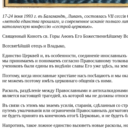
17-24 іюня 1993 г. въ Баламандѣ, Ливанъ, состоялась VII сессі
«метода единства прошлаго, и современное исканіе полнаго л
католическую конфессію «сестрой-церковью».
Священный Кинотъ св. Горы Аѳонъ Его Божественнѣйшему Вс
Всесвятѣйшій отецъ и Владыко,
Единство Церквей и, въ особенности, соединеніе инославныхъ 
мы принимаемъ и понимаемъ согласно Православному толковані
учениковъ были едины въ видѣніи славы Его уже здѣсь, на земл
Поэтому, когда инославные христіане насъ посѣщаютъ и мы ока
не можемъ поэтому имѣть церковнаго общенія съ ними.
Расколъ, раздѣленіе между Православными и антихалкидонами 
является настоящей трагедіей, къ которой мы не должны относ
Въ связи съ этимъ мы знаемъ усилія, старанія, сдѣланныя со 
путемъ умалчиванія или ограниченія Православныхъ догматовъ
не будетъ принято въ конечномъ итогѣ Церковью, и не будетъ б
Напротивъ, такое ложное единство вызоветъ новые расколы, но