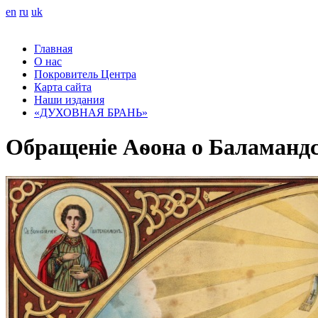
en
ru
uk
Главная
О нас
Покровитель Центра
Карта сайта
Наши издания
«ДУХОВНАЯ БРАНЬ»
Обращеніе Аѳона о Баламандско