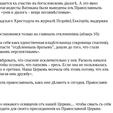
ается къ участію въ богословскомъ діалогѣ. А это явно
 пропагандисты Ватикана были выведены изъ Православныхъ
 «унія и діалогъ – вещи несовмѣстимыя».
адскаго Христодула въ журналѣ Πειραϊκή Εκκλησία, выдержки
тановимся только на главныхъ отклоненіяхъ (абзацъ 10):
а себя какъ единственная владѣтельница сокровища спасенія),
пасти "отдѣленныхъ братьевъ", дошли до того, что стали
такимъ перспективамъ».
ѣровать, что спасеніе исключительно у нея. Расколъ начался
обы осознать, что папизмъ – ересь. Если она не пользовалась
 но и еретики. Наша Церковь молчала объ этомъ потому, что ихъ
лагая имъ дружбу».
ихъ православныхъ, какъ они дѣлаютъ и сегодня, Православіе
о никакого освященія отъ нашей Церкви,... чтобы смыть съ себя
годати для своего присоединенія къ Православной Церкви.