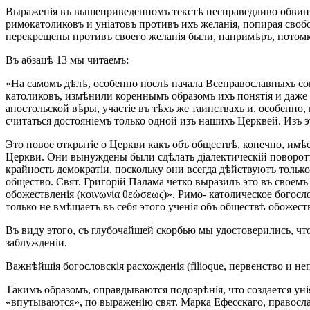
Выраженія въ вышеприведенномъ текстѣ несправедливо обвиня
римокатоликовъ и уніатовъ противъ ихъ желанія, попирая своб
перекрещены противъ своего желанія были, напримѣръ, потомки
Въ абзацѣ 13 мы читаемъ:
«На самомъ дѣлѣ, особенно послѣ начала Всеправославныхъ сов
католиковъ, измѣнили кореннымъ образомъ ихъ понятія и даже 
апостольской вѣры, участіе въ тѣхъ же таинствахъ и, особенно
считаться достояніемъ только одной изъ нашихъ Церквей. Изъ 
Это новое открытіе о Церкви какъ объ обществѣ, конечно, имѣ
Церкви. Они вынуждены были сдѣлать діалектическій поворотъ
крайность демократіи, поскольку они всегда дѣйствуютъ только
общество. Свят. Григорій Палама четко выразилъ это въ своемъ
обожествленія (κοινωνία θεώσεως)». Римо- католическое богосл
только не вмѣщаетъ въ себя этого ученія объ обществѣ обожеств
Въ виду этого, съ глубочайшей скорбью мы удостоверились, чт
заблужденіи.
Важнѣйшія богословскія расхожденія (filioque, первенство и не
Такимъ образомъ, оправдываются подозрѣнія, что создается уні
«впутываются», по выраженію свят. Марка Ефесскаго, православ