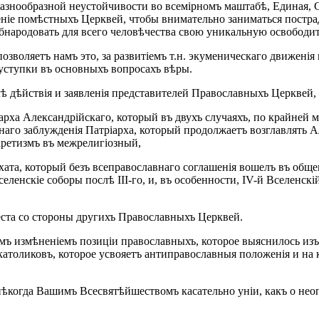
знообразной неустойчивости во всемірномъ маштабѣ, Единая, Св
еніе помѣстныхъ Церквей, чтобы внимательно заниматься постра
обнародовать для всего человѣчества свою уникальную освободит
зволяетъ намъ это, за развитіемъ т.н. экуменическаго движенія 
уступки въ основныхъ вопросахъ вѣры.
ѣ дѣйствія и заявленія представителей Православныхъ Церквей
ха Александрійскаго, который въ двухъ случаяхъ, по крайней м
шнаго заблужденія Патріарха, который продолжаетъ возглавлять А
ретизмъ въ межрелигіозный,
ата, который безъ всеправославнаго соглашенія вошелъ въ общен
еленскіе соборы послѣ III-го, и, въ особенности, ІV-й Вселенс
еста со стороны другихъ Православныхъ Церквей.
ъ измѣненіемъ позиціи православныхъ, которое выяснилось изъ
атоликовъ, которое усвояетъ антиправославныя положенія и на
 нѣкогда Вашимъ Всесвятѣйшествомъ касательно уніи, какъ о не