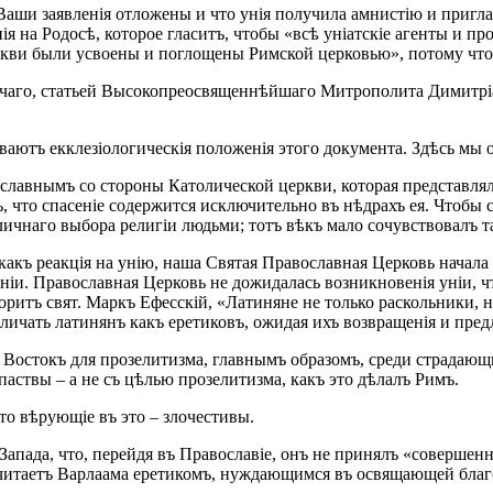
аши заявленія отложены и что унія получила амнистію и приглаш
ія на Родосѣ, которое гласитъ, чтобы «всѣ уніатскіе агенты и
церкви были усвоены и поглощены Римской церковью», потому что
рочаго, статьей Высокопреосвященнѣйшаго Митрополита Димитрі
ютъ екклезіологическія положенія этого документа. Здѣсь мы ос
славнымъ со стороны Католической церкви, которая представлял
, что спасеніе содержится исключительно въ нѣдрахъ ея. Чтобы с
личнаго выбора религіи людьми; тотъ вѣкъ мало сочувствовалъ 
акъ реакція на унію, наша Святая Православная Церковь начала в
іи. Православная Церковь не дожидалась возникновенія уніи, чт
оворитъ свят. Маркъ Ефесскій, «Латиняне не только раскольники,
личать латинянъ какъ еретиковъ, ожидая ихъ возвращенія и пред
ъ Востокъ для прозелитизма, главнымъ образомъ, среди страдающ
аствы – а не съ цѣлью прозелитизма, какъ это дѣлалъ Римъ.
что вѣрующіе въ это – злочестивы.
апада, что, перейдя въ Православіе, онъ не принялъ «совершенн
й считаетъ Варлаама еретикомъ, нуждающимся въ освящающей бла