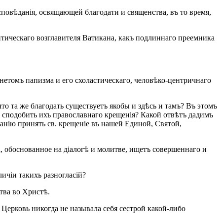
сповѣданія, освящающей благодати и священства, въ то время,
ическаго возглавителя Ватикана, какъ подлиннаго преемника
гнетомъ папизма и его схоластическаго, человѣко-центричнаго
о та же благодать существуетъ якобы и здѣсь и тамъ? Въ этомъ
и сподобить ихъ православнаго крещенія? Какой отвѣтъ дадимъ
анію принять св. крещеніе въ нашей Единой, Святой,
да, обоснованное на діалогѣ и молитве, ищетъ совершеннаго и
ичіи такихъ разногласій?
тва во Христѣ.
Церковь никогда не называла себя сестрой какой-либо