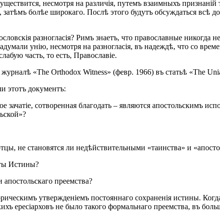
существится, несмотря на различія, путемъ взаимныхъ признаній
о, затѣмъ болѣе широкаго. Послѣ этого будутъ обсуждаться всѣ д
ословскія разногласія? Римъ знаетъ, что православные никогда н
адумали унію, несмотря на разногласія, въ надеждѣ, что со врем
лабую часть, то есть, Православіе.
журналѣ «The Orthodox Witness» (февр. 1966) въ статьѣ «The Unia
и этотъ документъ:
е зачатіе, сотворенная благодать – являются апостольскимъ ис
льской»?
отцы, не становятся ли недѣйствительными «таинства» и «апост
оты Истины?
 апостольскаго преемства?
орическимъ утвержденіемъ постояннаго сохраненія истины. Когда 
кихъ ересіарховъ не было такого формальнаго преемства, въ бол