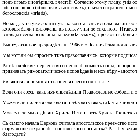
подъ игомъ иновѣрныхъ властей. Согласно этому плану, унія о
intercommunion (общенія въ таинствахъ), сначала ограниченнаг
богословскія мнѣнія).
Но когда унія уже достигнута, какой смыслъ истолковывать бог
которыя были приложены въ пользу уніи до сихъ поръ. Итакъ, з
взгляды всегда основаны на человѣческомъ), проглотитъ болѣе с
Вышеуказанное предвидѣлъ въ 1966 г. о. Іоаннъ Романидисъ въ 
Мы хотѣли бы спросить тѣхъ православныхъ, которые подписал
Развѣ филіокве, первенство и непогрѣшимость папы, непорочно
признавать римокатолическое исповѣданіе и ихъ вѣру «апосто
Являются ли римскія отклоненія ересью или нѣтъ?
Если они ересь, какъ ихъ опредѣлили Православные соборы и 
Можетъ ли полнота благодати пребывать тамъ, гдѣ нѣтъ полн
Можемъ ли мы отдѣлять Христа Истины отъ Христа Таинствъ и
Съ самого начала Церковь считала апостольское преемство ист
формальное сохраненіе апостольскаго преемства? Развѣ у вели
благодати?