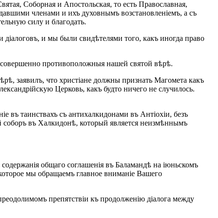
ятая, Соборная и Апостольская, то есть Православная,
давшими членами и ихъ духовнымъ возстановленіемъ, а съ
ельную силу и благодать.
и діалоговъ, и мы были свидѣтелями того, какъ иногда право
, совершенно противоположныя нашей святой вѣрѣ.
ѣрѣ, заявилъ, что христіане должны признать Магомета какъ
лександрійскую Церковь, какъ будто ничего не случилось.
іе въ таинствахъ съ антихалкидонами въ Антіохіи, безъ
кій соборъ въ Халкидонѣ, который является неизмѣннымъ
 содержанія общаго соглашенія въ Баламандѣ на іюньскомъ
 которое мы обращаемъ главное вниманіе Вашего
опреодолимомъ препятствіи къ продолженію діалога между