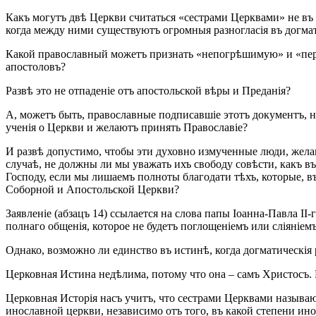
Какъ могутъ двѣ Церкви считаться «сестрами Церквами» не въ 
когда между ними существуютъ огромныя разногласія въ догма
Какой православный можетъ признать «непогрѣшимую» и «пер
апостоловъ?
Развѣ это не отпаденіе отъ апостольской вѣры и Преданія?
А, можетъ быть, православные подписавшіе этотъ документъ, н
ученія о Церкви и желаютъ принять Православіе?
И развѣ допустимо, чтобы эти духовно измученные люди, желаю
случаѣ, не должны ли мы уважать ихъ свободу совѣсти, какъ въ
Господу, если мы лишаемъ полноты благодати тѣхъ, которые, в
Соборной и Апостольской Церкви?
Заявленіе (абзацъ 14) ссылается на слова папы Іоанна-Павла I
полнаго общенія, которое не будетъ поглощеніемъ или сліяніем
Однако, возможно ли единство въ истинѣ, когда догматическія 
Церковная Истина недѣлима, потому что она – самъ Христосъ. 
Церковная Исторія насъ учитъ, что сестрами Церквами называю
инославной церкви, независимо отъ того, въ какой степени инос