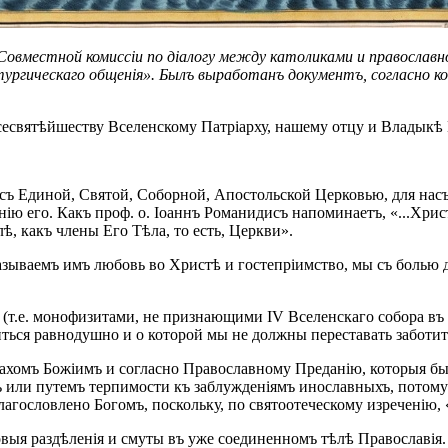
я Совместной комиссіи по діалогу между католиками и православн
итургическаго общенія». Былъ выработанъ документъ, согласно
есвятѣйшеству Вселенскому Патріарху, нашему отцу и Владык
съ Единой, Святой, Соборной, Апостольской Церковью, для насъ 
ю его. Какъ проф. о. Іоаннъ Романидисъ напоминаетъ, «...Хрис
ѣ, какъ члены Его Тѣла, то есть, Церкви».
зываемъ имъ любовь во Христѣ и гостепріимство, мы съ болью д
(т.е. монофизитами, не признающими IV Вселенскаго собора въ
иться равнодушно и о которой мы не должны переставать заботит
страхомъ Божіимъ и согласно Православному Преданію, которыя б
 или путемъ терпимости къ заблужденіямъ инославныхъ, потому 
лагословлено Богомъ, поскольку, по святоотеческому изреченію,
выя раздѣленія и смуты въ уже соединенномъ тѣлѣ Православія.