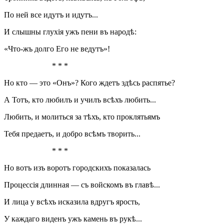
По ней все идутъ и идутъ...
И слышны глухія ужъ пени въ народѣ:
«Что-жъ долго Его не ведутъ»!
* * *
Но кто — это «Онъ»? Кого ждетъ здѣсь распятье?
А Тотъ, кто любилъ и училъ всѣхъ любить...
Любить, и молиться за тѣхъ, кто проклятьямъ
Тебя предаетъ, и добро всѣмъ творить...
* * *
Но вотъ изъ воротъ городскихъ показалась
Процессія длинная — съ войскомъ въ главѣ...
И лица у всѣхъ исказила вдругъ ярость,
У каждаго виденъ ужъ камень въ рукѣ...