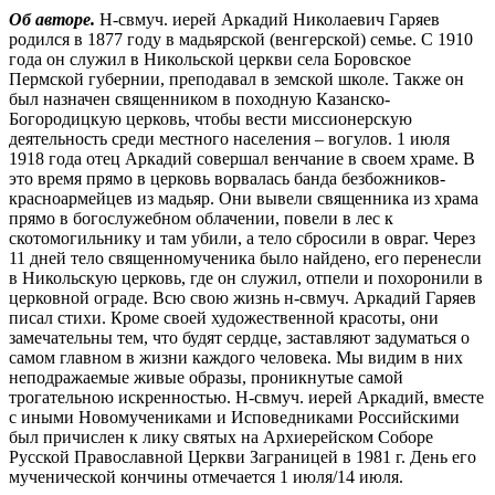
Об авторе.
Н-свмуч. иерей Аркадий Николаевич Гаряев
родился в 1877 году в мадьярской (венгерской) семье. С 1910
года он служил в Никольской церкви села Боровское
Пермской губернии, преподавал в земской школе. Также он
был назначен священником в походную Казанско-
Богородицкую церковь, чтобы вести миссионерскую
деятельность среди местного населения – вогулов. 1 июля
1918 года отец Аркадий совершал венчание в своем храме. В
это время прямо в церковь ворвалась банда безбожников-
красноармейцев из мадьяр. Они вывели священника из храма
прямо в богослужебном облачении, повели в лес к
скотомогильнику и там убили, а тело сбросили в овраг. Через
11 дней тело священномученика было найдено, его перенесли
в Никольскую церковь, где он служил, отпели и похоронили в
церковной ограде. Всю свою жизнь н-свмуч. Аркадий Гаряев
писал стихи. Кроме своей художественной красоты, они
замечательны тем, что будят сердце, заставляют задуматься о
самом главном в жизни каждого человека. Мы видим в них
неподражаемые живые образы, проникнутые самой
трогательною искренностью. Н-свмуч. иерей Аркадий, вместе
с иными Новомучениками и Исповедниками Российскими
был причислен к лику святых на Архиерейском Соборе
Русской Православной Церкви Заграницей в 1981 г. День его
мученической кончины отмечается 1 июля/14 июля.