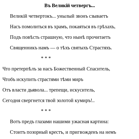
Въ Великій четвергъ...
Великій четвертокъ... унылый звонъ сзываетъ
Насъ помолиться въ храмъ, покаяться въ грѣхахъ,
Подъ повѣсть страшную, что нынѣ прочитаетъ
Священникъ намъ — о тѣхъ святыхъ Страстяхъ.
* * *
Что претерпѣлъ за насъ Божественный Спаситель,
Чтобъ искупить страстями тѣми миръ
Отъ власти дьявола... трепещи, искуситель,
Сегодня свергнется твой золотой кумиръ!..
* * *
Вотъ предъ глазами нашими ужасная картина:
Стоитъ позорный крестъ, и пригвожденъ на немъ