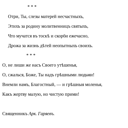
* * *
Отри, Ты, слезы матерей несчастныхъ,
Этихъ за родину молитвенницъ святыхъ,
Что мучатся въ тоскѣ и скорби ежечасно,
Дрожа за жизнь дѣтей неопытныхъ своихъ.
* * *
О, не лиши же насъ Своего утѣшенья,
О, сжалься, Боже, Ты надъ грѣшными людьми!
Внемли намъ, Благостный, — и грѣшныя моленья,
Какъ жертву малую, но чистую прими!
Священникъ
Арк. Гаряевъ.