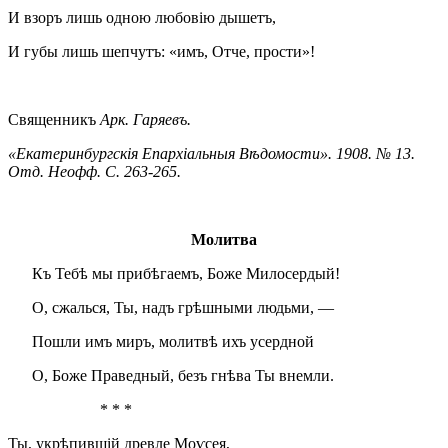
И взоръ лишь одною любовію дышетъ,
И губы лишь шепчутъ: «имъ, Отче, прости»!
Священникъ
Арк. Гаряевъ.
«Екатеринбургскія Епархіальныя Вѣдомости». 1908. № 13.
Отд. Неофф. С. 263-265.
Молитва
Къ Тебѣ мы прибѣгаемъ, Боже Милосердый!
О, сжалься, Ты, надъ грѣшными людьми, —
Пошли имъ миръ, молитвѣ ихъ усердной
О, Боже Праведный, безъ гнѣва Ты внемли.
* * *
Ты, укрѣпившій древле Моѵсея,