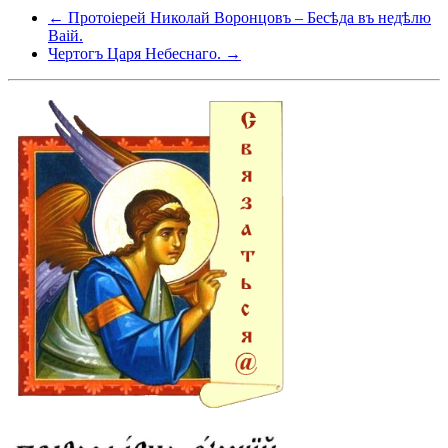
← Протоіерей Николай Воронцовъ – Бесѣда въ недѣлю
Ваій.
Чертогъ Царя Небеснаго. →