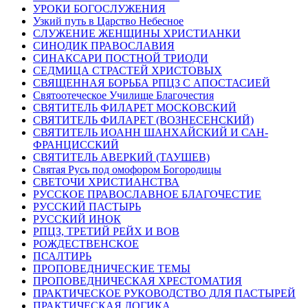
УРОКИ БОГОСЛУЖЕНИЯ
Узкий путь в Царство Небесное
СЛУЖЕНИЕ ЖЕНЩИНЫ ХРИСТИАНКИ
СИНОДИК ПРАВОСЛАВИЯ
СИНАКСАРИ ПОСТНОЙ ТРИОДИ
СЕДМИЦА СТРАСТЕЙ ХРИСТОВЫХ
СВЯЩЕННАЯ БОРЬБА РПЦЗ С АПОСТАСИЕЙ
Святоотеческое Училище Благочестия
СВЯТИТЕЛЬ ФИЛАРЕТ МОСКОВСКИЙ
СВЯТИТЕЛЬ ФИЛАРЕТ (ВОЗНЕСЕНСКИЙ)
СВЯТИТЕЛЬ ИОАНН ШАНХАЙСКИЙ И САН-
ФРАНЦИССКИЙ
СВЯТИТЕЛЬ АВЕРКИЙ (ТАУШЕВ)
Святая Русь под омофором Богородицы
СВЕТОЧИ ХРИСТИАНСТВА
РУССКОЕ ПРАВОСЛАВНОЕ БЛАГОЧЕСТИЕ
РУССКИЙ ПАСТЫРЬ
РУССКИЙ ИНОК
РПЦЗ, ТРЕТИЙ РЕЙХ И ВОВ
РОЖДЕСТВЕНСКОЕ
ПСАЛТИРЬ
ПРОПОВЕДНИЧЕСКИЕ ТЕМЫ
ПРОПОВЕДНИЧЕСКАЯ ХРЕСТОМАТИЯ
ПРАКТИЧЕСКОЕ РУКОВОДСТВО ДЛЯ ПАСТЫРЕЙ
ПРАКТИЧЕСКАЯ ЛОГИКА