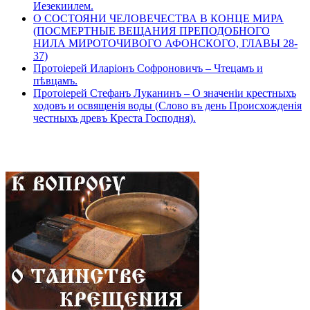
Иезекиилем.
О СОСТОЯНИ ЧЕЛОВЕЧЕСТВА В КОНЦЕ МИРА
(ПОСМЕРТНЫЕ ВЕЩАНИЯ ПРЕПОДОБНОГО
НИЛА МИРОТОЧИВОГО АФОНСКОГО, ГЛАВЫ 28-
37)
Протоіерей Иларіонъ Софроновичъ – Чтецамъ и
пѣвцамъ.
Протоіерей Стефанъ Луканинъ – О значеніи крестныхъ
ходовъ и освященія воды (Слово въ день Происхожденія
честныхъ древъ Креста Господня).