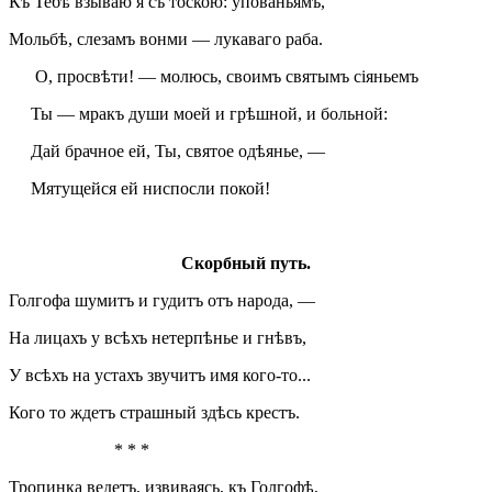
Къ Тебѣ взываю я съ тоскою: упованьямъ,
Мольбѣ, слезамъ вонми — лукаваго раба.
О, просвѣти! — молюсь, своимъ святымъ сіяньемъ
Ты — мракъ души моей и грѣшной, и больной:
Дай брачное ей, Ты, святое одѣянье, —
Мятущейся ей ниспосли покой!
Скорбный путь.
Голгофа шумитъ и гудитъ отъ народа, —
На лицахъ у всѣхъ нетерпѣнье и гнѣвъ,
У всѣхъ на устахъ звучитъ имя кого-то...
Кого то ждетъ страшный здѣсь крестъ.
* * *
Тропинка ведетъ, извиваясь, къ Голгофѣ,