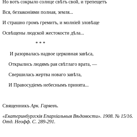
Но вотъ сокрыло солнце свѣтъ свой, и трепещетъ
Вся, беззаконіями полная, земля...
И страшно громъ гремитъ, и молніей зловѣще
Освѣщены людской жестокости дѣла...
* * *
И разорвалась надвое церковная завѣса,
Открылись людямъ рая свѣтлаго врата, —
Свершилась жертва новаго завѣта,
И Правосудіемъ небеснымъ принята...
Священникъ
Арк. Гаряевъ.
«Екатеринбургскія Епархіальныя Вѣдомости». 1908. № 15/16.
Отд. Неофф. С. 289-291.