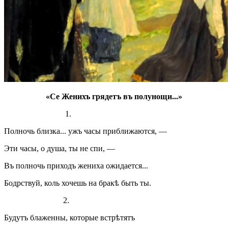
«Се Женихъ грядетъ въ полунощи...»
1.
Полночь близка... ужъ часы приближаются, —
Эти часы, о душа, ты не спи, —
Въ полночь приходъ жениха ожидается...
Бодрствуй, коль хочешь на бракѣ быть ты.
2.
Будутъ блаженны, которые встрѣтятъ