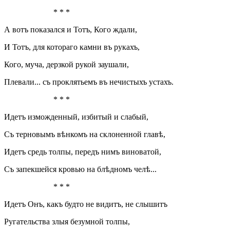
* * *
А вотъ показался и Тотъ, Кого ждали,
И Тотъ, для котораго камни въ рукахъ,
Кого, муча, дерзкой рукой заушали,
Плевали... съ проклятьемъ въ нечистыхъ устахъ.
* * *
Идетъ изможденный, избитый и слабый,
Съ терновымъ вѣнкомъ на склоненной главѣ,
Идетъ средь толпы, передъ нимъ виноватой,
Съ запекшейся кровью на блѣдномъ челѣ...
* * *
Идетъ Онъ, какъ будто не видитъ, не слышитъ
Ругательства злыя безумной толпы,