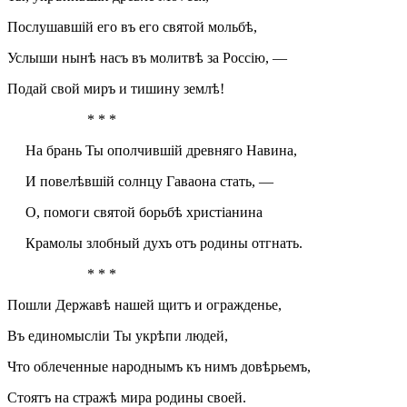
Послушавшій его въ его святой мольбѣ,
Услыши нынѣ насъ въ молитвѣ за Россію, —
Подай свой миръ и тишину землѣ!
* * *
На брань Ты ополчившій древняго Навина,
И повелѣвшій солнцу Гаваона стать, —
О, помоги святой борьбѣ христіанина
Крамолы злобный духъ отъ родины отгнать.
* * *
Пошли Державѣ нашей щитъ и огражденье,
Въ единомысліи Ты укрѣпи людей,
Что облеченные народнымъ къ нимъ довѣрьемъ,
Стоятъ на стражѣ мира родины своей.