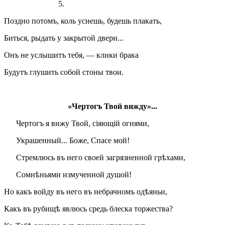
5.
Поздно потомъ, коль уснешь, будешь плакать,
Биться, рыдать у закрытой двери...
Онъ не услышитъ тебя, — клики брака
Будутъ глушить собой стоны твои.
«Чертогъ Твой вижду»...
Чертогъ я вижу Твой, сіяющій огнями,
Украшенный... Боже, Спасе мой!
Стремлюсь въ него своей загрязненной грѣхами,
Сомнѣньями измученной душой!
Но какъ войду въ него въ небрачномъ одѣяньи,
Какъ въ рубищѣ явлюсь средь блеска торжества?