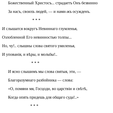
Божественный Христосъ... страдаетъ Онъ безвинно
За насъ, своихъ людей, — и нами-жъ осужденъ.
* * *
И слышатся вокругъ Невиннаго глумленья,
Озлобленной Его невинностью толпы...
Но, чу!.. слышны слова святого умиленья,
И упованія, и вѣры, и мольбы!..
* * *
И ясно слышимъ мы слова святыя, эти, —
Благоразумнаго разбойника — слова:
«О, помяни мя, Госцоди, во царствіи и свѣтѣ,
Когда опять придешь для общаго суда!..»
* * *