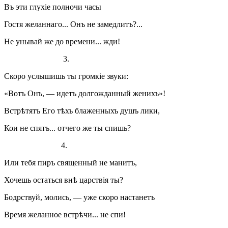
Въ эти глухіе полночи часы
Гостя желаннаго... Онъ не замедлитъ?...
Не унывай же до времени... жди!
3.
Скоро услышишь ты громкіе звуки:
«Вотъ Онъ, — идетъ долгожданный женихъ»!
Встрѣтятъ Его тѣхъ блаженныхъ душъ лики,
Кои не спятъ... отчего же ты спишь?
4.
Или тебя пиръ священный не манитъ,
Хочешь остаться внѣ царствія ты?
Бодрствуй, молись, — уже скоро настанетъ
Время желанное встрѣчи... не спи!