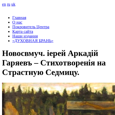
en
ru
uk
Главная
О нас
Покровитель Центра
Карта сайта
Наши издания
«ДУХОВНАЯ БРАНЬ»
Новосвмуч. іерей Аркадій
Гаряевъ – Стихотворенія на
Страстную Седмицу.