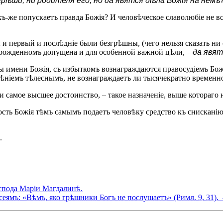
грѣши, ни родителя его, но да явятся дѣла Божія на немъ
къ-же попускаетъ правда Божія? И человѣческое славолюбіе не вс
бы и первый и послѣдніе были безгрѣшны, (чего нельзя сказать ни 
порожденномъ допущена и для особенной важной цѣли, –
да явят
авы имени Божія, съ избыткомъ вознаграждаются правосудіемъ Бо
ѣніемъ тѣлеснымъ, не вознаграждаетъ ли тысячекратно временно
и самое высшее достоинство, – такое назначеніе, выше котораго 
гость Божія тѣмъ самымъ подаетъ человѣку средство къ снискан
.
оспода Маріи Магдалинѣ.
еямъ: «Вѣмъ, яко грѣшники Богъ не послушаетъ» (Римл. 9, 31).