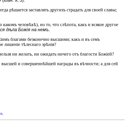
» (Іоан. 9, 3).
егда рѣшается заставлять другихъ страдать для своей славы;
о какомъ человѣкѣ), но то, что слѣпота, какъ и всякое другое
ся дѣла Божія на немъ
.
жіимъ благами безконечно высшими; какъ и въ семъ
е лишеніе тѣлеснаго зрѣнія?
нельзя ни желать, ни ожидать ничего отъ благости Божіей?
ію высшей и совершеннѣйшей награды въ вѣчности; а для сей
 →