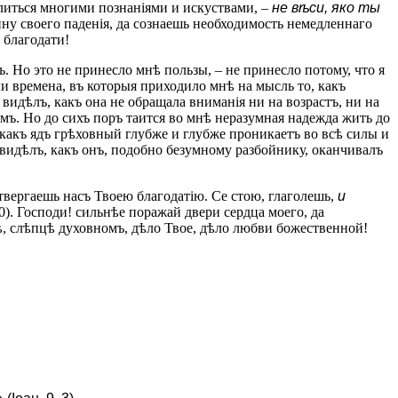
алиться многими познаніями и искуствами, –
не вѣси, яко ты
ну своего паденія, да сознаешь необходимость немедленнаго
 благодати!
. Но это не принесло мнѣ пользы, – не принесло потому, что я
и времена, въ которыя приходило мнѣ на мысль то, какъ
видѣлъ, какъ она не обращала вниманія ни на возрастъ, ни на
мъ. Но до сихъ поръ таится во мнѣ неразумная надежда жить до
 какъ ядъ грѣховный глубже и глубже проникаетъ во всѣ силы и
 видѣлъ, какъ онъ, подобно безумному разбойнику, оканчивалъ
вергаешь насъ Твоею благодатію. Се стою, глаголешь,
и
20). Господи! сильнѣе поражай двери сердца моего, да
нѣ, слѣпцѣ духовномъ, дѣло Твое, дѣло любви божественной!