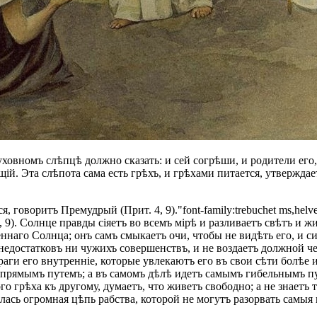
овномъ слѣпцѣ должно сказать: и сей согрѣши, и родители его, 
щій. Эта слѣпота сама есть грѣхъ, и грѣхами питается, утверждает
 говоритъ Премудрый (Прит. 4, 9)."font-family:trebuchet ms,helve
 9). Солнце правды сіяетъ во всемъ мірѣ и разливаетъ свѣтъ и ж
еннаго Солнца; онъ самъ смыкаетъ очи, чтобы не видѣть его, и
 недостатковъ ни чужихъ совершенствъ, и не воздаетъ должной 
враги его внутренніе, которые увлекаютъ его въ свои сѣти болѣе
рямымъ путемъ; а въ самомъ дѣлѣ идетъ самымъ гибельнымъ пу
о грѣха къ другому, думаетъ, что живетъ свободно; а не знаетъ 
лась огромная цѣпь рабства, которой не могутъ разорвать самыя