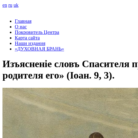
en
ru
uk
Главная
О нас
Покровитель Центра
Карта сайта
Наши издания
«ДУХОВНАЯ БРАНЬ»
Изъясненіе словъ Спасителя п
родителя его» (Іоан. 9, 3).