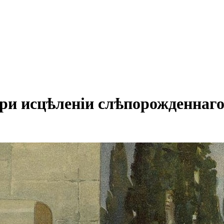
ри исцѣленіи слѣпорожденнаго