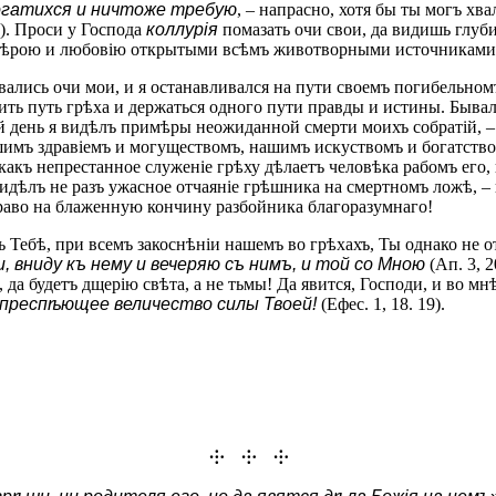
огатихся и ничтоже требую
, – напрасно, хотя бы ты могъ хв
7). Проси у Господа
коллурія
помазать очи свои, да видишь глуби
съ вѣрою и любовію открытыми всѣмъ животворными источниками
ались очи мои, и я останавливался на пути своемъ погибельномъ
ить путь грѣха и держаться одного пути правды и истины. Бывал
й день я видѣлъ примѣры неожиданной смерти моихъ собратій, – 
ашимъ здравіемъ и могуществомъ, нашимъ искуствомъ и богатство
акъ непрестанное служеніе грѣху дѣлаетъ человѣка рабомъ его,
идѣлъ не разъ ужасное отчаяніе грѣшника на смертномъ ложѣ, –
право на блаженную кончину разбойника благоразумнаго!
Тебѣ, при всемъ закоснѣніи нашемъ во грѣхахъ, Ты однако не от
 вниду къ нему и вечеряю съ нимъ, и той со Мною
(Ап. 3, 
 да будетъ дщерію свѣта, а не тьмы! Да явится, Господи, и во м
 преспѣющее величество силы Твоей!
(Ефес. 1, 18. 19).
⸭ ⸭ ⸭