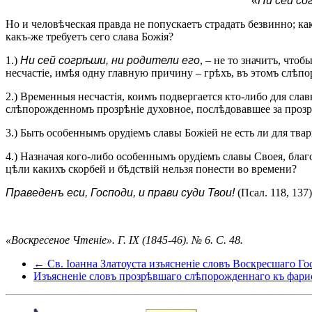
«
Ни сей со
Но и человѣческая правда не попускаетъ страдать безвинно; ка
какъ-же требуетъ сего слава Божія?
1.)
Ни сей согрѣши, ни родители его
, – не то значитъ, что
несчастіе, имѣя одну главную причину – грѣхъ, въ этомъ слѣ
2.) Временныя несчастія, коимъ подвергается кто-либо для сл
слѣпорожденномъ прозрѣніе духовное, послѣдовавшее за прозр
3.) Быть особеннымъ орудіемъ славы Божіей не есть ли для твар
4.) Назначая кого-либо особеннымъ орудіемъ славы Своея, бла
цѣли какихъ скорбей и бѣдствій нельзя понести во времени?
Праведенъ еси, Господи, и прави суди Твои!
(Псал. 118, 137)
«Воскресеное Чтеніе». Г. IX (1845-46). № 6. С. 48.
← Cв. Іоанна Златоуста изъясненіе словъ Воскресшаго Г
Изъясненіе словъ прозрѣвшаго слѣпорожденнаго къ фарис