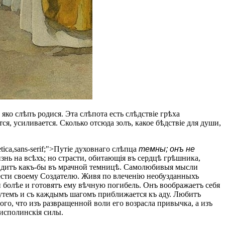
яко слѣпъ родися. Эта слѣпота есть слѣдствіе грѣха
ся, усиливается. Сколько отсюда золъ, какое бѣдствіе для души,
tica,sans-serif;">Путіе духовнаго слѣпца
темны; онъ не
изнь на всѣхъ; но страсти, обитающія въ сердцѣ грѣшника,
 сидитъ какъ-бы въ мрачной темницѣ. Самолюбивыя мысли
чести своему Создателю. Живя по влеченію необузданныхъ
 и болѣе и готовятъ ему вѣчную погибель. Онъ воображаетъ себя
темъ и съ каждымъ шагомъ приближается къ аду. Любитъ
того, что изъ развращенной воли его возрасла привычка, а изъ
 исполинскія силы.