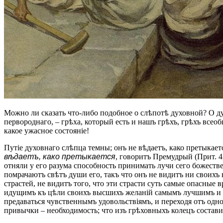
Можно ли сказать что-либо подобное о слѣпотѣ духовной? О дух
первороднаго, – грѣха, который есть и нашъ грѣхъ, грѣхъ всеоб
какое ужасное состояніе!
Путіе духовнаго слѣпца темны; онъ не вѣдаетъ, како претыкается,
вѣдаетъ, како претыкается
, говоритъ Премудрый (Прит. 4,
отняли у его разума способность принимать лучи сего божеств
помрачаютъ свѣтъ души его, такъ что онъ не видитъ ни своихъ
страстей, не видитъ того, что эти страсти суть самые опасные 
идущимъ къ цѣли своихъ высшихъ желаній самымъ лучшимъ и п
предаваться чувственнымъ удовольствіямъ, и переходя отъ одног
привычки – необходимость; что изъ грѣховныхъ колецъ состави