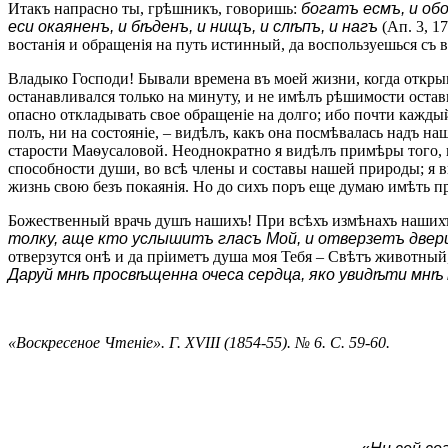
Итакъ напрасно ты, грѣшникъ, говоришь:
богатъ есмъ, и об
eси окаяненъ, и бѣденъ, и нищъ, и слѣпъ, и нагъ
(Ап. 3, 1
востанія и обращенія на путь истинный, да воспользуешься 
Владыко Господи! Бывали времена въ моей жизни, когда открыв
останавливался только на минуту, и не имѣлъ рѣшимости остав
опасно откладывать свое обращеніе на долго; ибо почти кажды
полъ, ни на состояніе, – видѣлъ, какъ она посмѣвалась надъ н
старости Маѳусаловой. Неоднократно я видѣлъ примѣры того, к
способности души, во всѣ члены и составы нашей природы; я в
жизнь свою безъ покаянія. Но до сихъ поръ еще думаю имѣть 
Божественный врачь душъ нашихъ! При всѣхъ измѣнахъ нашихъ 
толку, аще кто услышитъ гласъ Мой, и отверзетъ двери,
отверзутся онѣ и да пріиметъ душа моя Тебя – Свѣтъ животный,
Даруй мнѣ просвѣщенна очеса сердца, яко увидѣти мнѣ
«Воскресеное Чтеніе». Г. XVIII (1854-55). № 6. С. 59-60.