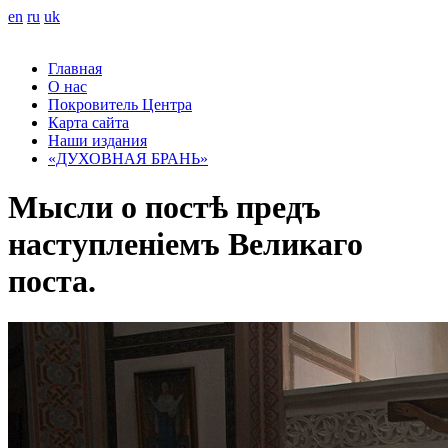
en
ru
uk
Главная
О нас
Покровитель Центра
Карта сайта
Наши издания
«ДУХОВНАЯ БРАНЬ»
Мысли о постѣ предъ
наступленіемъ Великаго
поста.