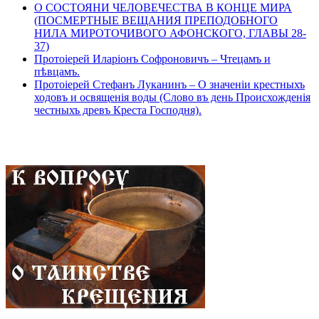
О СОСТОЯНИ ЧЕЛОВЕЧЕСТВА В КОНЦЕ МИРА
(ПОСМЕРТНЫЕ ВЕЩАНИЯ ПРЕПОДОБНОГО
НИЛА МИРОТОЧИВОГО АФОНСКОГО, ГЛАВЫ 28-
37)
Протоіерей Иларіонъ Софроновичъ – Чтецамъ и
пѣвцамъ.
Протоіерей Стефанъ Луканинъ – О значеніи крестныхъ
ходовъ и освященія воды (Слово въ день Происхожденія
честныхъ древъ Креста Господня).