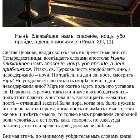
Нынѣ ближайшее намъ спасеніе, нощъ убо
прейде, а день приближися (Римл. XIII, 11).
Святая Церковь, вводя своихъ чадъ въ пречестные дни св.
Четыредесятницы, возвѣщаетъ словами апостола:
Нынѣ
ближайшее намъ спасеніе, нощъ убо прейде, а день
приближися
. Итакъ, св. Церковь постъ уподобляетъ дню, а
невоздержаніо – ночи. Но такѣ ли на дни св. поста смотритъ
міръ? Не уподобляетъ ли онъ ихъ скорѣе ночи, а дни
невоздержанія дню? Міръ не охотно идетъ подъ иго уставовъ
св. Церкви и, стремясь такъ или иначе высвободиться изъ-
подъ этого благого Христова ига, восклицаетъ: «Законъ о
постѣ – отжившій законъ! Была пора, когда онъ былъ нуженъ;
но теперь настало время, когда постъ не имѣетъ смысла; если
же онъ и имѣетъ смыслъ, то только какъ проявленіе свободной
воли человѣка, а не постъ, какъ говорятъ, по заказу; да
наконецъ, постъ и вреденъ для здоровья человѣка».
Внимая этимъ, по-видимому убѣдительнымъ словамъ князя