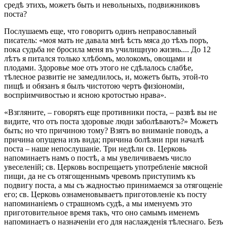
средѣ этихъ, можетъ быть и невольныхъ, подвижниковъ
поста?
Послушаемъ еще, что говоритъ одинъ неправославный
писатель: «моя мать не давала мнѣ ѣсть мяса до тѣхъ поръ,
пока судьба не бросила меня въ училищную жизнь.... До 12
лѣтъ я питался только хлѣбомъ, молокомъ, овощами и
плодами. Здоровье мое отъ этого не сдѣлалось слабѣе,
тѣлесное развитіе не замедлилось, и, можетъ быть, этой-то
пищѣ и обязанъ я былъ чистотою чертъ физіономіи,
воспріимчивостью и ясною кротостью нрава».
«Взгляните, – говорятъ еще противники поста, – развѣ вы не
видите, что отъ поста здоровые люди заболѣваютъ?» Можетъ
быть; но что причиною тому? Взятъ во вниманіе поводъ, а
причина опущена изъ вида; причина болѣзни при началѣ
поста – наше непослушаніе. Три недѣли св. Церковь
напоминаетъ намъ о постѣ, а мы увеличиваемъ число
увеселеній; св. Церковь воспрещаетъ употребленіе мясной
пищи, да не съ отягощеннымъ чревомъ приступимъ къ
подвигу поста, а мы съ жадностью принимаемся за отягощеніе
его; св. Церковь ознаменовываетъ приготовленіе къ посту
напоминаніемъ о страшномъ судѣ, а мы именуемъ это
приготовительное время такъ, что оно самымъ именемъ
напоминаетъ о назначеніи его для наслажденія тѣлеснаго. Безъ