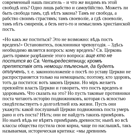
современный нашъ писатель – и что же видимъ въ этой
свободѣ ихъ? Одно лишь рабство и самоубійство. Можетъ ли
быть свобода тамъ, гдѣ нѣтъ закона? Тамъ не свобода, а
рабство своимъ страстямъ; тамъ своеволіе, а гдѣ своеволіе,
тамъ нѣтъ смиренія, а безъ него-то и немыслимъ христіанской
постъ.
«Но какъ же поститься? Это не возможно: вѣдь постъ
вреденъ!» Остановитесь, поклонники чревоугодія. – Здѣсь
необходимо является вопросъ: кому вреденъ? Св. Церковь
даетъ прямое разрѣшеніе этого вопроса:
аще кто не
постится во Св. Четыредесятницу, кромѣ
препятствія отъ немощи тѣлесныя, да будетъ
отлученъ
, т. е. законоположеніе о постѣ по уставу Церкви не
распространяется только на немощныхъ; поэтому, кто здоровъ,
тотъ да постится: вотъ законъ Церкви. Но міръ желаетъ
превзойти власть Церкви и говоритъ, что постъ вреденъ и
здоровымъ. Что сказать на это? Но пусть таковые противники
поста читаютъ исторію подвижниковъ, которая съ ясностью
свидѣтельствуетъ о долголѣтней ихъ жизни. Пусть они
укажутъ: какой послушный Церкви подвижникъ поста умеръ
рано и отъ поста? Нѣтъ; они не найдутъ такихъ примѣровъ.
Но нынѣ вѣдь не вѣрятъ примѣрамъ древности; нынѣ во всѣ
классы общества пустила свои корна, чаще по наслышкѣ, такъ
называемая, историческая критика: «мы древнимъ