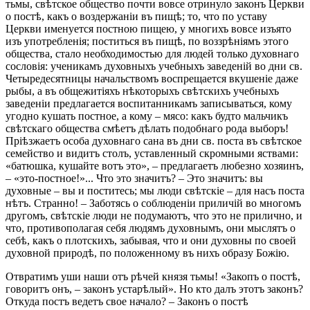
тьмы, свѣтское общество почти вовсе отринуло законъ Церкви
о постѣ, какъ о воздержаніи въ пищѣ; то, что по уставу
Церкви именуется постною пищею, у многихъ вовсе изъято
изъ употребленія; поститься въ пищѣ, по воззрѣніямъ этого
общества, стало необходимостью для людей только духовнаго
сословія: ученикамъ духовныхъ учебныхъ заведеній во дни св.
Четыредесятницы начальствомъ воспрещается вкушеніе даже
рыбы, а въ общежитіяхъ нѣкоторыхъ свѣтскихъ учебныхъ
заведеніи предлагается воспитанникамъ записываться, кому
угодно кушать постное, а кому – мясо: какъ будто мальчикъ
свѣтскаго общества смѣетъ дѣлать подобнаго рода выборъ!
Пріѣзжаетъ особа духовнаго сана въ дни св. поста въ свѣтское
семейство и видитъ столъ, уставленный скромными яствами:
«батюшка, кушайте вотъ это», – предлагаетъ любезно хозяинъ,
– «это-постное!»... Что это значитъ? – Это значитъ: вы
духовные – вы и поститесь; мы люди свѣтскіе – для насъ поста
нѣтъ. Странно! – Заботясь о соблюденіи приличій во многомъ
другомъ, свѣтскіе люди не подумаютъ, что это не прилично, и
что, противополагая себя людямъ духовнымъ, они мыслятъ о
себѣ, какъ о плотскихъ, забывая, что и они духовны по своей
духовной природѣ, по положенному въ нихъ образу Божію.
Отвратимъ уши наши отъ рѣчей князя тьмы! «Закопъ о постѣ,
говоритъ онъ, – законъ устарѣлый». Но кто далъ этотъ законъ?
Откуда постъ ведетъ свое начало? – Законъ о постѣ