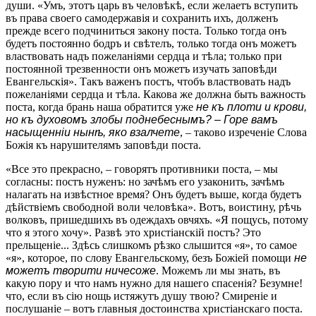
души. «Умъ, этотъ царь въ человѣкѣ, если желаетъ вступить
въ права своего самодержавія и сохранить ихъ, долженъ
прежде всего подчиниться закону поста. Только тогда онъ
будетъ постоянно бодръ и свѣтелъ, только тогда онъ можетъ
властвовать надъ пожеланіями сердца и тѣла; только при
постоянной трезвенности онъ можетъ изучать заповѣди
Евангельскія». Такъ важенъ постъ, чтобъ властвовать надъ
пожеланіями сердца и тѣла. Какова же должна быть важность
поста, когда брань наша обратится уже
не къ плоти и крови,
но къ духовомъ злобы поднебеснымъ? – Горе вамъ
насыщенніи нынѣ, яко взалчете
, – таково изреченіе Слова
Божія къ нарушителямъ заповѣди поста.
«Все это прекрасно, – говорятъ противники поста, – мы
согласны: постъ нуженъ: но зачѣмъ его узаконить, зачѣмъ
налагать на извѣстное время? Онъ будетъ выше, когда будетъ
дѣйствіемъ свободной воли человѣка». Вотъ, воистину, рѣчь
волковъ, пришедшихъ въ одеждахъ овчяхъ. «Я пощусь, потому
что я этого хочу». Развѣ это христіанскій постъ? Это
прельщеніе... Здѣсь слишкомъ рѣзко слышится «я», то самое
«я», которое, по слову Евангельскому, безъ Божіей помощи
не
можетъ творити ничесоже
. Можемъ ли мы знать, въ
какую пору и что намъ нужно для нашего спасенія? Безумне!
что, если въ сію нощь истяжутъ душу твою? Смиреніе и
послушаніе – вотъ главныя достоинства христіанскаго поста.