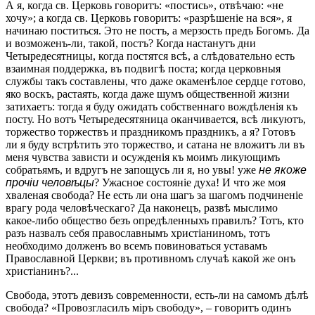
А я, когда св. Церковь говоритъ: «постись», отвѣчаю: «не
хочу»; а когда св. Церковь говоритъ: «разрѣшеніе на вся», я
начинаю поститься. Это не постъ, а мерзость предъ Богомъ. Да
и возможенъ-ли, такой, постъ? Когда настанутъ дни
Четыредесятницы, когда постятся всѣ, а слѣдовательно есть
взаимная поддержка, въ подвигѣ поста; когда церковныя
службы такъ составлены, что даже окаменѣлое сердце готово,
яко воскъ, растаять, когда даже шумъ общественной жизни
затихаетъ: тогда я буду ожидать собственнаго вождѣленія къ
посту. Но вотъ Четыредесятяница оканчивается, всѣ ликуютъ,
торжество торжествъ и праздникомъ праздникъ, а я? Готовъ
ли я буду встрѣтить это торжество, и сатана не вложитъ ли въ
меня чувства зависти и осужденія къ моимъ ликующимъ
собратьямъ, и вдругъ не запощусь ли я, но увы! уже
не якоже
прочіи человѣцы
? Ужасное состояніе духа! И что же моя
хваленая свобода? Не есть ли она шагъ за шагомъ подчиненіе
врагу рода человѣческаго? Да наконецъ, развѣ мыслимо
какое-либо общество безъ опредѣленныхъ правилъ? Тотъ, кто
разъ назвалъ себя православнымъ христіаниномъ, тотъ
необходимо долженъ во всемъ повиноваться уставамъ
Православной Церкви; въ противномъ случаѣ какой же онъ
христіанинъ?...
Свобода, этотъ девизъ современности, есть-ли на самомъ дѣлѣ
свобода? «Провозгласилъ міръ свободу», – говоритъ одинъ