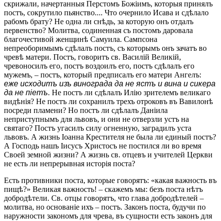
скрижали, начертанныя Перстомъ Божіимъ, которыя принялъ
постъ, сокрутило пьянство.... Что очернило Исава и сдѣлало
рабомъ брату? Не одна ли снѣдь, за которую онъ отдалъ
первенство? Молитва, содиненная съ постомъ даровала
благочестивой женщинѣ Самуила. Сампсона
непреоборимымъ сдѣлалъ постъ, съ которымъ онъ зачатъ во
чревѣ матери. Постъ, говоритъ св. Василій Великій,
чревоносилъ его, постъ воздоилъ его, постъ сдѣлалъ его
мужемъ, – постъ, который предписалъ его матери Ангелъ:
еже исходитъ изъ винограда да не ястъ и вина и сикера
да не піетъ
. Не постъ ли сдѣлалъ Илію зрителемъ великаго
видѣнія? Не постъ ли сохранилъ трехъ отроковъ въ Вавилонѣ
посреди пламени? Но постъ ли сдѣлалъ Даніила
неприступнымъ для львовъ, и они не отверзли устъ на
святаго? Постъ угасилъ силу огненную, заградилъ уста
львовъ. А жизнь Іоанна Крестителя не была ли единый постъ?
А Господь нашъ Іисусъ Христосъ не постился ли во время
Своей земной жизни? А жизнь св. отцевъ и учителей Церкви
не есть ли непрерывная исторія поста?
Есть противники поста, которые говорятъ: «какая важность въ
пищѣ?» Великая важность! – скажемъ мы: безъ поста нѣтъ
добродѣтели. Св. отцы говорятъ, что глава добродѣтелей –
молитва, но основаніе ихъ – постъ. Законъ поста, будучи по
наружности закономъ для чрева, въ сущности есть законъ для