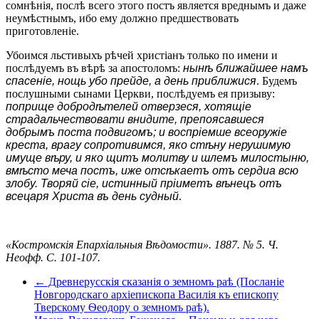
сомнѣнія, послѣ всего этого постъ является вреднымъ и даже
неумѣстнымъ, ибо ему должно предшествовать
приготовленіе.
Убоимся льстивыхъ рѣчей христіанъ только по имени и
послѣдуемъ въ вѣрѣ за апостоломъ:
нынѣ ближайшее намъ
спасеніе, нощь убо прейде, а день приближися
. Будемъ
послушными сынами Церкви, послѣдуемъ ея призыву:
поприще добродѣтелей отверзеся, хотящіе
страдальчествовати внидите, препоясавшеся
добрымъ поста подвигомъ; и воспріемше всеоружіе
креста, врагу сопротивимся, яко стѣну нерушимую
имуще вѣру, и яко щитъ молитву и шлемъ милостыню,
вмѣсто меча постъ, иже отсѣкаетъ отъ сердиа всю
злобу. Творяй сіе, истинный пріиметъ вѣнецъ отъ
всецаря Христа въ день судный
.
«Костромскія Епархіальныя Вѣдомости». 1887. № 5. Ч.
Неофф. С. 101-107.
← Древнерусскія сказанія о земномъ раѣ (Посланіе
Новгородскаго архіепископа Василія къ епископу
Тверскому Ѳеодору о земномъ раѣ).