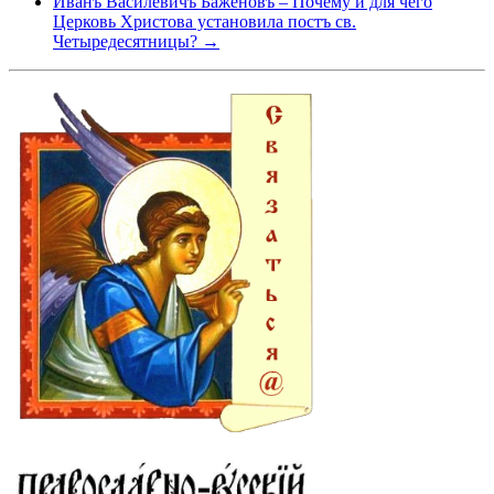
Иванъ Василевичъ Баженовъ – Почему и для чего
Церковь Христова установила постъ св.
Четыредесятницы? →