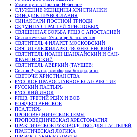
Узкий путь в Царство Небесное
СЛУЖЕНИЕ ЖЕНЩИНЫ ХРИСТИАНКИ
СИНОДИК ПРАВОСЛАВИЯ
СИНАКСАРИ ПОСТНОЙ ТРИОДИ
СЕДМИЦА СТРАСТЕЙ ХРИСТОВЫХ
СВЯЩЕННАЯ БОРЬБА РПЦЗ С АПОСТАСИЕЙ
Святоотеческое Училище Благочестия
СВЯТИТЕЛЬ ФИЛАРЕТ МОСКОВСКИЙ
СВЯТИТЕЛЬ ФИЛАРЕТ (ВОЗНЕСЕНСКИЙ)
СВЯТИТЕЛЬ ИОАНН ШАНХАЙСКИЙ И САН-
ФРАНЦИССКИЙ
СВЯТИТЕЛЬ АВЕРКИЙ (ТАУШЕВ)
Святая Русь под омофором Богородицы
СВЕТОЧИ ХРИСТИАНСТВА
РУССКОЕ ПРАВОСЛАВНОЕ БЛАГОЧЕСТИЕ
РУССКИЙ ПАСТЫРЬ
РУССКИЙ ИНОК
РПЦЗ, ТРЕТИЙ РЕЙХ И ВОВ
РОЖДЕСТВЕНСКОЕ
ПСАЛТИРЬ
ПРОПОВЕДНИЧЕСКИЕ ТЕМЫ
ПРОПОВЕДНИЧЕСКАЯ ХРЕСТОМАТИЯ
ПРАКТИЧЕСКОЕ РУКОВОДСТВО ДЛЯ ПАСТЫРЕЙ
ПРАКТИЧЕСКАЯ ЛОГИКА
ПРАВОСЛАВНЫЕ ОТВЕТЫ