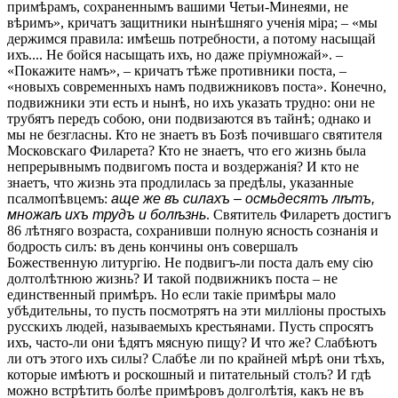
примѣрамъ, сохраненнымъ вашими Четьи-Минеями, не
вѣримъ», кричатъ защитники нынѣшняго ученія міра; – «мы
держимся правила: имѣешь потребности, а потому насыщай
ихъ.... Не бойся насыщать ихъ, но даже пріумножай». –
«Покажите намъ», – кричатъ тѣже противники поста, –
«новыхъ современныхъ намъ подвижниковъ поста». Конечно,
подвижники эти есть и нынѣ, но ихъ указать трудно: они не
трубятъ передъ собою, они подвизаются въ тайнѣ; однако и
мы не безгласны. Кто не знаетъ въ Бозѣ почившаго святителя
Московскаго Филарета? Кто не знаетъ, что его жизнь была
непрерывнымъ подвигомъ поста и воздержанія? И кто не
знаетъ, что жизнь эта продлилась за предѣлы, указанные
псалмопѣвцемъ:
аще же въ силахъ – осмьдесятъ лѣтъ,
множаѣ ихъ трудъ и болѣзнь
. Святитель Филаретъ достигъ
86 лѣтняго возраста, сохранивши полную ясность сознанія и
бодрость силъ: въ день кончины онъ совершалъ
Божественную литургію. Не подвигъ-ли поста далъ ему сію
долтолѣтнюю жизнь? И такой подвижникъ поста – не
единственный примѣръ. Но если такіе примѣры мало
убѣдительны, то пусть посмотрятъ на эти милліоны простыхъ
русскихъ людей, называемыхъ крестьянами. Пусть спросятъ
ихъ, часто-ли они ѣдятъ мясную пищу? И что же? Слабѣютъ
ли отъ этого ихъ силы? Слабѣе ли по крайней мѣрѣ они тѣхъ,
которые имѣютъ и роскошный и питательный столъ? И гдѣ
можно встрѣтить болѣе примѣровъ долголѣтія, какъ не въ