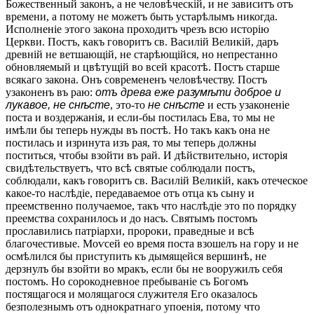
Божественный законъ, а не человѣческій, и не зависитъ отъ
времени, а потому не можетъ быть устарѣлымъ никогда.
Исполненіе этого закона проходитъ чрезъ всю исторію
Церкви. Постъ, какъ говоритъ св. Василій Великій, даръ
древній не ветшающій, не старѣющійся, но непрестанно
обновляемый и цвѣтущій во всей красотѣ. Постъ старше
всякаго закона. Онъ современенъ человѣчеству. Постъ
узаконенъ въ раю:
отъ древа еже разумѣти доброе и
лукавое, не снѣсте
, это-то
не снѣсте
и есть узаконеніе
поста и воздержанія, и если-бы постилась Ева, то мы не
имѣли бы теперь нужды въ постѣ. Но такъ какъ она не
постилась и изринута изъ рая, то мы теперь должны
поститься, чтобы взойти въ рай. И дѣйствительно, исторія
свидѣтельствуетъ, что всѣ святые соблюдали постъ,
соблюдали, какъ говоритъ св. Василій Великій, какъ отеческое
какое-то наслѣдіе, передаваемое отъ отца къ сыну и
преемственно получаемое, такъ что наслѣдіе это по порядку
преемства сохранилось и до насъ. Святымъ постомъ
прославились патріархи, пророки, праведные и всѣ
благочестивые. Моѵсей ео время поста взошелъ на гору и не
осмѣлился бы приступить къ дымящейся вершинѣ, не
дерзнулъ бы взойти во мракъ, если бы не вооружилъ себя
постомъ. Но сорокодневное пребываніе съ Богомъ
постящагося и молящагося служителя Его оказалось
безполезнымъ отъ однократнаго упоенія, потому что