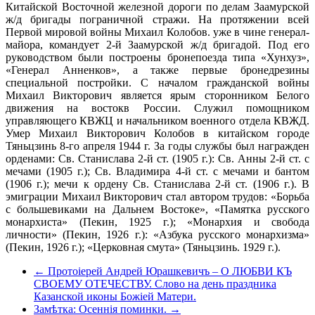
Китайской Восточной железной дороги по делам Заамурской
ж/д бригады пограничной стражи. На протяжении всей
Первой мировой войны Михаил Колобов. уже в чине генерал-
майора, командует 2-й Заамурской ж/д бригадой. Под его
руководством были построены бронепоезда типа «Хунхуз»,
«Генерал Анненков», а также первые бронедрезины
специальной постройки. С началом гражданской войны
Михаил Викторович является ярым сторонником Белого
движения на востокв России. Служил помощником
управляющего КВЖЦ и начальником военного отдела КВЖД.
Умер Михаил Викторович Колобов в китайском городе
Тяньцзинь 8-го апреля 1944 г. За годы службы был награжден
орденами: Св. Станислава 2-й ст. (1905 г.): Св. Анны 2-й ст. с
мечами (1905 г.); Св. Владимира 4-й ст. с мечами и бантом
(1906 г.); мечи к ордену Св. Станислава 2-й ст. (1906 г.). В
эмиграции Михаил Викторович стал автором трудов: «Борьба
с большевиками на Дальнем Востоке», «Памятка русского
монархиста» (Пекин, 1925 г.); «Монархия и свобода
личности» (Пекин, 1926 г.): «Азбука русского монархизма»
(Пекин, 1926 г.); «Церковная смута» (Тяньцзинь. 1929 г.).
← Протоіерей Андрей Юрашкевичъ – О ЛЮБВИ КЪ
СВОЕМУ ОТЕЧЕСТВУ. Слово на день праздника
Казанской иконы Божіей Матери.
Замѣтка: Осеннія поминки. →