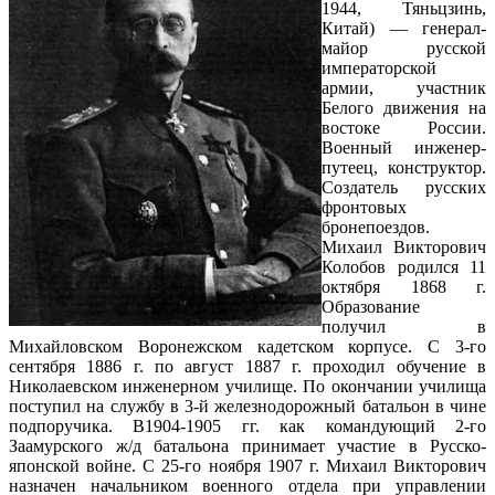
1944, Тяньцзинь,
Китай) — генерал-
майор русской
императорской
армии, участник
Белого движения на
востоке России.
Военный инженер-
путеец, конструктор.
Создатель русских
фронтовых
бронепоездов.
Михаил Викторович
Колобов родился 11
октября 1868 г.
Образование
получил в
Михайловском Воронежском кадетском корпусе. С 3-го
сентября 1886 г. по август 1887 г. проходил обучение в
Николаевском инженерном училище. По окончании училища
поступил на службу в 3-й железнодорожный батальон в чине
подпоручика. В1904-1905 гг. как командующий 2-го
Заамурского ж/д батальона принимает участие в Русско-
японской войне. С 25-го ноября 1907 г. Михаил Викторович
назначен начальником военного отдела при управлении