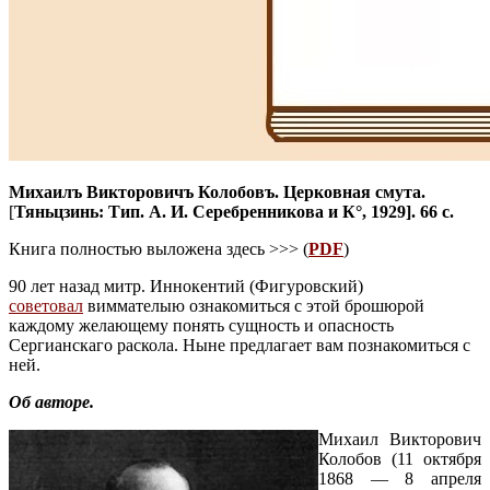
Михаилъ Викторовичъ Колобовъ. Церковная смута.
[
Тяньцзинь:
Т
ип. А. И. Серебренникова и К°, 1929]
. 66 с.
Книга полностью выложена здесь >>> (
PDF
)
90 лет назад митр. Иннокентий (Фигуровский)
советовал
виммателыю ознакомиться с этой брошюрой
каждому желающему понять сущность и опасность
Сергианскаго раскола. Ныне предлагает вам познакомиться с
ней.
Об авторе.
Михаил Викторович
Колобов (11 октября
1868 — 8 апреля