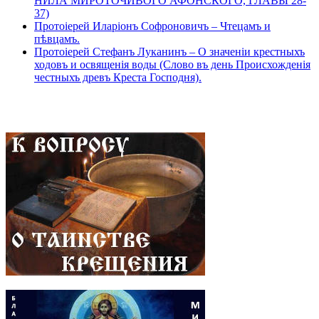
НИЛА МИРОТОЧИВОГО АФОНСКОГО, ГЛАВЫ 28-
37)
Протоіерей Иларіонъ Софроновичъ – Чтецамъ и
пѣвцамъ.
Протоіерей Стефанъ Луканинъ – О значеніи крестныхъ
ходовъ и освященія воды (Слово въ день Происхожденія
честныхъ древъ Креста Господня).