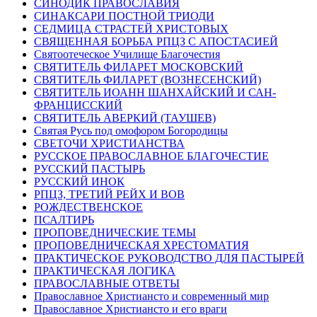
СИНОДИК ПРАВОСЛАВИЯ
СИНАКСАРИ ПОСТНОЙ ТРИОДИ
СЕДМИЦА СТРАСТЕЙ ХРИСТОВЫХ
СВЯЩЕННАЯ БОРЬБА РПЦЗ С АПОСТАСИЕЙ
Святоотеческое Училище Благочестия
СВЯТИТЕЛЬ ФИЛАРЕТ МОСКОВСКИЙ
СВЯТИТЕЛЬ ФИЛАРЕТ (ВОЗНЕСЕНСКИЙ)
СВЯТИТЕЛЬ ИОАНН ШАНХАЙСКИЙ И САН-
ФРАНЦИССКИЙ
СВЯТИТЕЛЬ АВЕРКИЙ (ТАУШЕВ)
Святая Русь под омофором Богородицы
СВЕТОЧИ ХРИСТИАНСТВА
РУССКОЕ ПРАВОСЛАВНОЕ БЛАГОЧЕСТИЕ
РУССКИЙ ПАСТЫРЬ
РУССКИЙ ИНОК
РПЦЗ, ТРЕТИЙ РЕЙХ И ВОВ
РОЖДЕСТВЕНСКОЕ
ПСАЛТИРЬ
ПРОПОВЕДНИЧЕСКИЕ ТЕМЫ
ПРОПОВЕДНИЧЕСКАЯ ХРЕСТОМАТИЯ
ПРАКТИЧЕСКОЕ РУКОВОДСТВО ДЛЯ ПАСТЫРЕЙ
ПРАКТИЧЕСКАЯ ЛОГИКА
ПРАВОСЛАВНЫЕ ОТВЕТЫ
Православное Христиансто и современный мир
Православное Христиансто и его враги