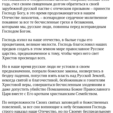
года, счел своим священным долгом обратиться к своей
зарубежной русской пастве с отеческим призывом – принести
Господу Богу, в это время продолжающегося в нашем
Отечестве лихолетия, – всенародное сердечное молитвенное
покаяние за все те бесчисленные грехи и беззакония,
которыми мы, русские люди, повинны перед всеправедным
Господом Богом.
Господь излил на наше отечество, в былые годы его
процветания, великие милости. Господь благословил наших
предков создать в этом земном мире православное Русское
царство, предназначенное к тому, чтобы через него свет
Христов просвещал всех.
Но в наше время русские люди не устояли в своем
предназначении, попрали божеские законы, низверглись в
бездну падения, попустив взять власть над Русской Землей,
некогда святой и благочестивой, безбожникам и гонителям
Христовой веры, совершиться бесчисленным злодеяниям и
даже допустить убийство Помазанника Божие Православного
Царя вместе с Его кротким христианским Семейством.
По непреложности Своих святых заповедей и божественных
повелений, за все сии вопиющие к небу беззакония Господь
строго наказал наше Отечество, но по Своему беспредельному