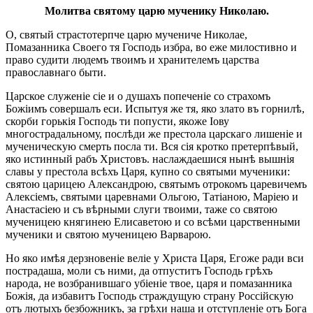
Молитва святому царю мученику Николаю.
О, святый страстотерпче царю мучениче Николае,
Помазанника Своего тя Господь избра, во еже милостивно и
право судити людемъ твоимъ и хранителемъ царства
православнаго быти.
Царское служеніе сіе и о душахъ попеченіе со страхомъ
Божіимъ совершалъ еси. Испытуя же тя, яко злато въ горнилѣ,
скорби горькія Господь ти попусти, якоже Іову
многострадальному, послѣди же престола царскаго лишеніе и
мученическую смерть посла ти. Вся сія кротко претерпѣвый,
яко истинный рабъ Христовъ. наслаждаешися нынѣ вышнія
славы у престола всѣхъ Царя, купно со святыми мученики:
святою царицею Александрою, святымъ отрокомъ царевичемъ
Алексіемъ, святыми царевнами Ольгою, Татіаною, Маріею и
Анастасіею и съ вѣрными слуги твоими, таже со святою
мученицею княгинею Елисаветою и со всѣми царственными
мученики и святою мученицею Варварою.
Но яко имѣя дерзновеніе веліе у Христа Царя, Егоже ради вси
пострадаша, моли съ ними, да отпуститъ Господь грѣхъ
народа, не возбранившаго убіеніе твое, царя и помазанника
Божія, да избавитъ Господь страждущую страну Россійскую
отъ лютыхъ безбожникъ, за грѣхи наша и отступленіе отъ Бога