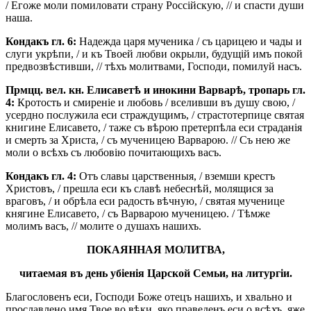
/ Егоже моли помиловати страну Россiйскую, // и спасти души
наша.
Кондакъ гл. 6:
Надежда царя мученика / съ царицею и чады и
слуги укрѣпи, / и къ Твоей любви окрыли, будущій имъ покой
предвозвѣстивши, // тѣхъ молитвами, Господи, помилуй насъ.
Прмцц. вел. кн. Елисаветѣ и инокини Варварѣ, тропарь гл.
4:
Кротость и смиреніе и любовь / вселивши въ душу свою, /
усердно послужила еси страждущимъ, / страстотерпице святая
книгине Елисавето, / таже съ вѣрою претерпѣла еси страданія
и смерть за Христа, / съ мученицею Варварою. // Съ нею же
моли о всѣхъ съ любовію почитающихъ васъ.
Кондакъ гл. 4:
Отъ славы царственныя, / вземши крестъ
Христовъ, / прешла еси къ славѣ небеснѣй, молящися за
враговъ, / и обрѣла еси радость вѣчную, / святая мученице
княгине Елисавето, / съ Варварою мученицею. / Тѣмже
молимъ васъ, // молите о душахъ нашихъ.
ПОКАЯННАЯ МОЛИТВА,
читаемая въ день убіенія Царской Семьи, на литургіи.
Благословенъ еси, Господи Боже отецъ нашихъ, и хвально и
прославлено имя Твое во вѣки, яко праведенъ еси о всѣхъ, яже