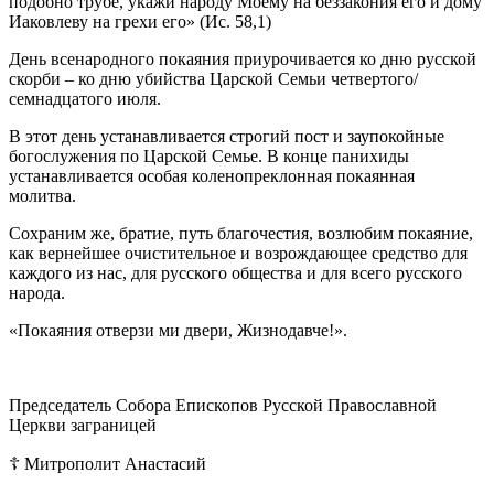
подобно трубе, укажи народу Моему на беззакония его и дому
Иаковлеву на грехи его» (Ис. 58,1)
День всенародного покаяния приурочивается ко дню русской
скорби – ко дню убийства Царской Семьи четвертого/
семнадцатого июля.
В этот день устанавливается строгий пост и заупокойные
богослужения по Царской Семье. В конце панихиды
устанавливается особая коленопреклонная покаянная
молитва.
Сохраним же, братие, путь благочестия, возлюбим покаяние,
как вернейшее очистительное и возрождающее средство для
каждого из нас, для русского общества и для всего русского
народа.
«Покаяния отверзи ми двери, Жизнодавче!».
Председатель Собора Епископов Русской Православной
Церкви заграницей
☦ Митрополит Анастасий