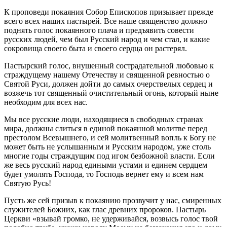
К проповеди покаяния Собор Епископов призывает прежде
всего всех наших пастырей. Все наше священство должно
поднять голос покаянного плача и предъявить совести
русских людей, чем был Русский народ и чем стал, и какие
сокровища своего быта и своего сердца он растерял.
Пастырский голос, внушенный сострадательной любовью к
страждущему нашему Отечеству и священной ревностью о
Святой Руси, должен дойти до самых очерствелых сердец и
возжечь тот священный очистительный огонь, который ныне
необходим для всех нас.
Мы все русские люди, находящиеся в свободных странах
мира, должны слиться в единой покаянной молитве перед
престолом Всевышнего, и сей молитвенный вопль к Богу не
может быть не услышанным и Русским народом, уже столь
многие годы страждущим под игом безбожной власти. Если
же весь русский народ едиными устами и единем сердцем
будет умолять Господа, то Господь вернет ему и всем нам
Святую Русь!
Пусть же сей призыв к покаянию прозвучит у нас, смиренных
служителей Божиих, как глас древних пророков. Пастырь
Церкви «взывай громко, не удерживайся, возвысь голос твой