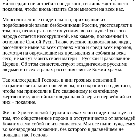
милосердию не истребил нас до конца и лишь ждет нашего
покаяния, чтобы вновь излить Свои милости на всех нас.
Многочисленные свидетельства, приходящие из
порабощенной злыми безбожниками России, удостоверяют в
том, что, несмотря на все их усилия, вера в душе Русского
народа остается несокрушимой, как камень, положенный в
основание Святой Руси. Также русские православные люди,
рассеянные ныне во всех странах мира и среди всех народов,
несмотря на окружающие их прельщения и соблазны века
сего, не могут забыть своей матери – Русской Православной
Церкви. Об этом свидетельствуют воздвигаемые русскими
людьми во всех странах рассеяния святые Божии храмы.
Так милосердный Господь, в дни грозных испытаний,
сохранил светильник пашей веры, но сохранил его для того,
чтобы мы приносили к Его священному и святейшему
жертвеннику достойные плоды нашей веры и первейший из
них – покаяние.
Жизнь Христианской Церкви в веках ясно свидетельствует о
том, что общественные пороки и отступничество от заповедей
Божиих сами собой не излечиваются. Мы все ныне нуждаемся
во всенародном покаянии, без которого в дальнейшем не
пощадит нас Господь.