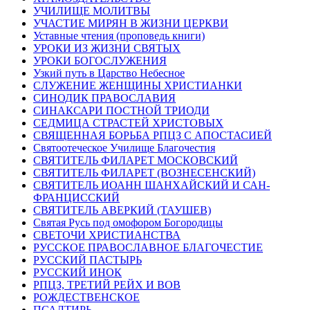
УЧИЛИЩЕ МОЛИТВЫ
УЧАСТИЕ МИРЯН В ЖИЗНИ ЦЕРКВИ
Уставные чтения (проповедь книги)
УРОКИ ИЗ ЖИЗНИ СВЯТЫХ
УРОКИ БОГОСЛУЖЕНИЯ
Узкий путь в Царство Небесное
СЛУЖЕНИЕ ЖЕНЩИНЫ ХРИСТИАНКИ
СИНОДИК ПРАВОСЛАВИЯ
СИНАКСАРИ ПОСТНОЙ ТРИОДИ
СЕДМИЦА СТРАСТЕЙ ХРИСТОВЫХ
СВЯЩЕННАЯ БОРЬБА РПЦЗ С АПОСТАСИЕЙ
Святоотеческое Училище Благочестия
СВЯТИТЕЛЬ ФИЛАРЕТ МОСКОВСКИЙ
СВЯТИТЕЛЬ ФИЛАРЕТ (ВОЗНЕСЕНСКИЙ)
СВЯТИТЕЛЬ ИОАНН ШАНХАЙСКИЙ И САН-
ФРАНЦИССКИЙ
СВЯТИТЕЛЬ АВЕРКИЙ (ТАУШЕВ)
Святая Русь под омофором Богородицы
СВЕТОЧИ ХРИСТИАНСТВА
РУССКОЕ ПРАВОСЛАВНОЕ БЛАГОЧЕСТИЕ
РУССКИЙ ПАСТЫРЬ
РУССКИЙ ИНОК
РПЦЗ, ТРЕТИЙ РЕЙХ И ВОВ
РОЖДЕСТВЕНСКОЕ
ПСАЛТИРЬ