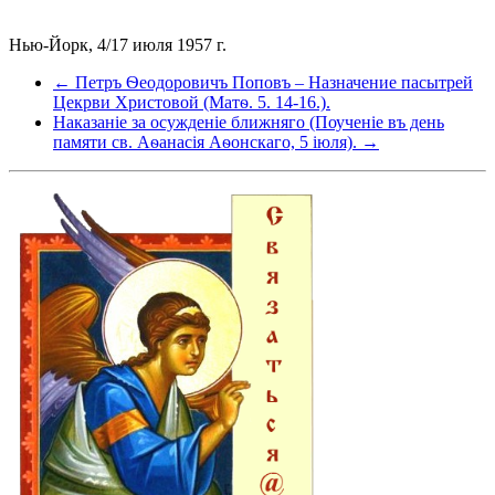
Нью-Йорк, 4/17 июля 1957 г.
← Петръ Ѳеодоровичъ Поповъ – Назначение пасытрей
Цекрви Христовой (Матѳ. 5. 14-16.).
Наказаніе за осужденіе ближняго (Поученіе въ день
памяти св. Аѳанасія Аѳонскаго, 5 іюля). →