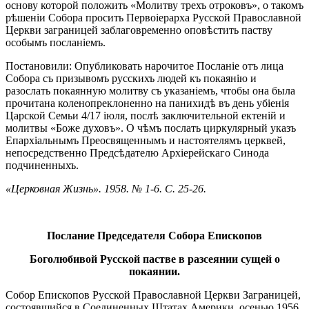
основу которой положить «Молитву трехъ отроковъ», о такомъ
рѣшеніи Собора просить Первоіерарха Русской Православной
Церкви заграницей заблаговременно оповѣстить паству
особымъ посланіемъ.
Постановили: Опубликовать нарочитое Посланіе отъ лица
Собора съ призывомъ русскихъ людей къ покаянію и
разослать покаянную молитву съ указаніемъ, чтобы она была
прочитана коленопреклоненно на панихидѣ въ день убіенія
Царской Семьи 4/17 іюля, послѣ заключительной ектеній и
молитвы «Боже духовъ». О чѣмъ послать циркулярный указъ
Епархіальнымъ Преосвященнымъ и настоятелямъ церквей,
непосредственно Предсѣдателю Архіерейскаго Синода
подчиненныхъ.
«Церковная Жизнь». 1958. № 1-6. С. 25-26.
Послание Председателя Собора Епископов
Боголюбивой Русской пастве в разсеянии сущей о
покаянии.
Собор Епископов Русской Православной Церкви Заграницей,
состоявшийся в Соединенных Штатах Америки, осенью 1956