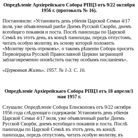
Опредѣленіе Архіерейскаго Собора РПЦЗ отъ 9/22 октября
1956 г. (протоколъ № 16).
Постановили: «Установить день убіенія Царской Семьи 4/17
іюля, уже объявленный ранѣе Днемъ Русской Скорби, днемъ
всеобщаго покаянія и поста. Послѣ панихиды по Царской
Семьѣ въ этотъ день, въ концѣ панихиды, передъ отпустомъ,
читать особую молитву, въ основу которой положить
«Молитву трехъ отроковъ», о такомъ рѣшеніи Собора просить
Первоіерарха Русской Православной Церкви заграницей
заблаговременно оповѣстить паству особымъ посланіемъ».
«Церковная Жизнь». 1957. № 1-3. С. 16.
Опредѣленіе Архіерейскаго Собора РПЦЗ отъ 18 апреля/1
мая 1957 г.
Слушали: Опредѣленіе Собора Епископовъ отъ 9/22 октября
1956 года слѣдующаго содержанія: Установить день убіенія
Царской Семьи 4/17 іюля, уже объявленный ранѣе Днемъ
Русской Скорби, днемъ всеобщаго покаянія и поста. Послѣ
панихиды по Царской Семьѣ въ этотъ день, въ концѣ
панихиды, передъ отпустомъ, читать особую молитву, въ