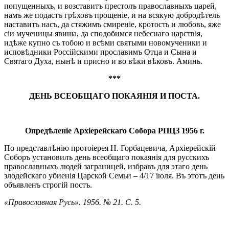
попущенныхъ, и возставитъ престолъ православныхъ царей,
намъ же подастъ грѣховъ прощеніе, и на всякую добродѣтель
наставитъ насъ, да стяжимъ смиреніе, кротость и любовь, яже
сіи мученицы явиша, да сподобимся небеснаго царствія,
идѣже купно съ тобою и всѣми святыми новомученики и
исповѣдники Россійскими прославимъ Отца и Сына и
Святаго Духа, нынѣ и присно и во вѣки вѣковъ. Аминь.
***
ДЕНЬ ВСЕОБЩАГО ПОКАЯНІЯ И ПОСТА.
Опредѣленіе Архіерейскаго Собора РПЦЗ 1956 г.
По представлѣнію протоіерея Н. Горбацевича, Архіерейскій
Соборъ установилъ день всеобщаго покаянія для русскихъ
православныхъ людей заграницей, избравъ для этаго день
злодейскаго убиенія Царской Семьи – 4/17 іюля. Въ этотъ день
объявленъ строгій постъ.
«Православная Русь». 1956. № 21. С. 5.