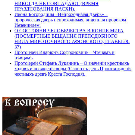
НИКОГДА НЕ СОВПАДАЮТ (ВРЕМЯ
ПРАЗДНОВАНИЯ ПАСХИ).
Икона Богородицы «Непроходимая Дверь» –
пророческая дверь непроходимая, виденная пророком
Иезекиилем.
О СОСТОЯНИ ЧЕЛОВЕЧЕСТВА В КОНЦЕ МИРА
(ПОСМЕРТНЫЕ ВЕЩАНИЯ ПРЕПОДОБНОГО
НИЛА МИРОТОЧИВОГО АФОНСКОГО, ГЛАВЫ 28-
37)
Протоіерей Иларіонъ Софроновичъ – Чтецамъ и
пѣвцамъ.
Протоіерей Стефанъ Луканинъ – О значеніи крестныхъ
ходовъ и освященія воды (Слово въ день Происхожденія
честныхъ древъ Креста Господня).