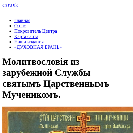
en
ru
uk
Главная
О нас
Покровитель Центра
Карта сайта
Наши издания
«ДУХОВНАЯ БРАНЬ»
Молитвословія из
зарубежной Службы
святымъ Царственнымъ
Мученикомъ.