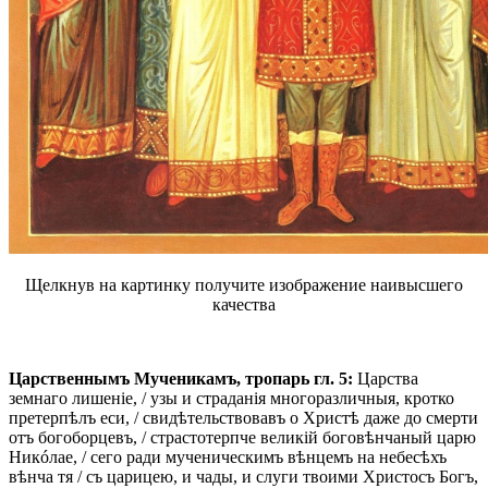
Щелкнув на картинку получите изображение наивысшего
качества
Царственнымъ Мученикамъ, тропарь гл. 5:
Царства
земнаго лишеніе, / узы и страданія многоразличныя, кротко
претерпѣлъ еси, / свидѣтельствовавъ о Христѣ даже до смерти
отъ богоборцевъ, / страстотерпче великій боговѣнчаный царю
Никóлае, / сего ради мученическимъ вѣнцемъ на небесѣхъ
вѣнча тя / съ царицею, и чады, и слуги твоими Христосъ Богъ,