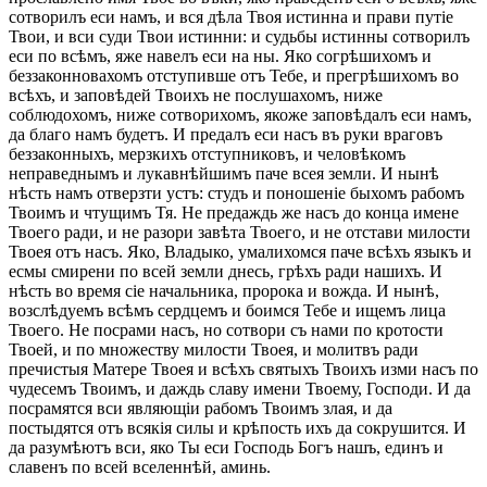
сотворилъ еси намъ, и вся дѣла Твоя истинна и прави путіе
Твои, и вси суди Твои истинни: и судьбы истинны сотворилъ
еси по всѣмъ, яже навелъ еси на ны. Яко согрѣшихомъ и
беззаконновахомъ отступивше отъ Тебе, и прегрѣшихомъ во
всѣхъ, и заповѣдей Твоихъ не послушахомъ, ниже
соблюдохомъ, ниже сотворихомъ, якоже заповѣдалъ еси намъ,
да благо намъ будетъ. И предалъ еси насъ въ руки враговъ
беззаконныхъ, мерзкихъ отступниковъ, и человѣкомъ
неправеднымъ и лукавнѣйшимъ паче всея земли. И нынѣ
нѣсть намъ отверзти устъ: студъ и поношеніе быхомъ рабомъ
Твоимъ и чтущимъ Тя. Не предаждь же насъ до конца имене
Твоего ради, и не разори завѣта Твоего, и не отстави милости
Твоея отъ насъ. Яко, Владыко, умалихомся паче всѣхъ языкъ и
есмы смирени по всей земли днесь, грѣхъ ради нашихъ. И
нѣсть во время сіе начальника, пророка и вожда. И нынѣ,
возслѣдуемъ всѣмъ сердцемъ и боимся Тебе и ищемъ лица
Твоего. Не посрами насъ, но сотвори съ нами по кротости
Твоей, и по множеству милости Твоея, и молитвъ ради
пречистыя Матере Твоея и всѣхъ святыхъ Твоихъ изми насъ по
чудесемъ Твоимъ, и даждь славу имени Твоему, Господи. И да
посрамятся вси являющіи рабомъ Твоимъ злая, и да
постыдятся отъ всякія силы и крѣпость ихъ да сокрушится. И
да разумѣютъ вси, яко Ты еси Господь Богъ нашъ, единъ и
славенъ по всей вселеннѣй, аминь.