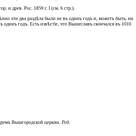
 и древ. Рос. 1859 г. I (см. 6 стр.).
ѣнно эти два раздѣла были не въ одинъ годъ и, можетъ быть, ни
 одинъ годъ. Есть извѣстіе, что Вышеславъ скончался въ 1010
лтаремъ Вышгородской церкви.
Ред.