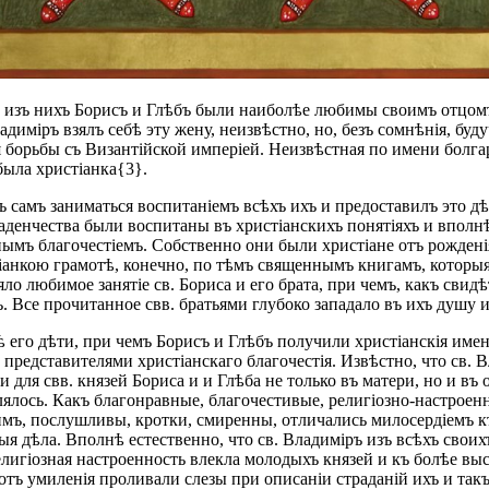
и изъ нихъ Борисъ и Глѣбъ были наиболѣе любимы своимъ отцомъ
иміръ взялъ себѣ эту жену, неизвѣстно, но, безъ сомнѣнія, буд
я борьбы съ Византійской имперіей. Неизвѣстная по имени болга
была христіанка{3}.
 самъ заниматься воспитаніемъ всѣхъ ихъ и предоставилъ это дѣл
младенчества были воспитаны въ христіанскихъ понятіяхъ и впол
ымъ благочестіемъ. Собственно они были христіане отъ рожденія
іанкою грамотѣ, конечно, по тѣмъ священнымъ книгамъ, которыя 
ло любимое занятіе св. Бориса и его брата, при чемъ, какъ сви
. Все прочитанное свв. братьями глубоко западало въ ихъ душу 
 его дѣти, при чемъ Борисъ и Глѣбъ получили христіанскія имен
представителями христіанскаго благочестія. Извѣстно, что св.
для свв. князей Бориса и и Глѣба не только въ матери, но и въ
ѣплялось. Какъ благонравные, благочестивые, религіозно-настр
шимъ, послушливы, кротки, смиренны, отличались милосердіемъ 
ыя дѣла. Вполнѣ естественно, что св. Владиміръ изъ всѣхъ свои
елигіозная настроенность влекла молодыхъ князей и къ болѣе вы
отъ умиленія проливали слезы при описаніи страданій ихъ и так