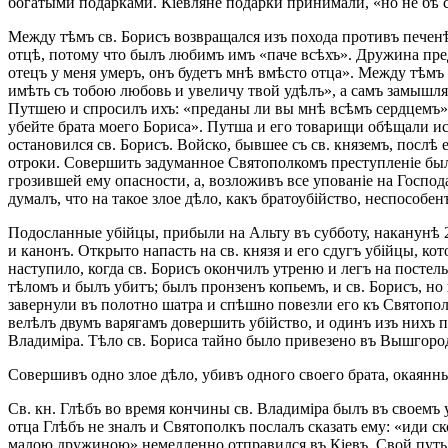
богатыми подарками. Кіевляне подарки принимали, «но не бѣ с
Между тѣмъ св. Борисъ возвращался изъ похода противъ печенѣго
отцѣ, потому что былъ любимъ имъ «паче всѣхъ». Дружина предл
отецъ у меня умеръ, онъ будетъ мнѣ вмѣсто отца». Между тѣмъ 
имѣть съ тобою любовь и увеличу твой удѣлъ», а самъ замышля
Путшею и спросилъ ихъ: «преданы ли вы мнѣ всѣмъ сердцемъ»? 
убейте брата моего Бориса». Путша и его товарищи обѣщали исп
остановился св. Борисъ. Войско, бывшее съ св. княземъ, послѣ
отроки. Совершить задуманное Святополкомъ преступленіе было
грозившей ему опасности, а, возложивъ все упованіе на Господ
думалъ, что на такое злое дѣло, какъ братоубійство, неспособе
Подосланные убійцы, прибыли на Альту въ субботу, наканунѣ 2
и канонъ. Открыто напасть на св. князя и его сдугъ убійцы, к
наступило, когда св. Борисъ окончилъ утреню и легъ на постель
тѣломъ и былъ убитъ; былъ пронзенъ копьемъ, и св. Борисъ, но 
завернули въ полотно шатра и спѣшно повезли его къ Святополк
велѣлъ двумъ варягамъ довершить убійство, и одинъ изъ нихъ пр
Владиміра. Тѣло св. Бориса тайно было привезено въ Вышгород
Совершивъ одно злое дѣло, убивъ одного своего брата, окаянны
Св. кн. Глѣбъ во время кончины св. Владиміра былъ въ своемъ
отца Глѣбъ не зналъ и Святополкъ послалъ сказать ему: «иди ск
малою дружиною» немедленно отправился въ Кіевъ. Свой путь 