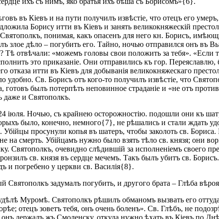
ердце ихъ съ нимъ, яко братья ихъ бѣша съ Борисомъ»{6}.
въ въ Кіевъ и на пути получилъ извѣстіе, что отецъ его умеръ, 
ожила Борису итти въ Кіевъ и занять великокняжескій престолъ;
Святополкъ, понимая, какъ опасенъ для него кн. Борисъ, имѣющі
лъ злое дѣло – погубить его. Тайно, ночью отправился онъ въ В
Тѣ отвѣчали: «можемъ головы свои положить за тебя». «Если так
олнить это приказаніе. Они отправились къ гор. Переяславлю, б
 его отказа итти въ Кіевъ для добыванія великокняжескаго прест
 удобно. Св. Борисъ отъ кого-то получилъ извѣстіе, что Святоп
а, готовъ былъ потерпѣть неповинное страданіе и «не отъ против
нъ даже и Святополкъ.
4 іюля. Ночью, съ крайнею осторожностію. подошли они къ шатр
оторыхъ было, конечно, немного{7}, не рѣшались и стали ждать у
. Убійцы просунули копья въ шатеръ, чтобы заколоть св. Бориса.
не на смерть. Убійцамъ нужно было взять тѣло св. князя; они во
у. Святополкъ, очевидно слѣдившій за исполненіемъ своего прес
онзилъ св. князя въ сердце мечемъ. Такъ былъ убитъ св. Борисъ.
ъ и погребено у церкви св. Василія{8}.
й Святополкъ задумалъ погубить, и другого брата – Глѣба вѣроят
 удѣлѣ Муромѣ. Святополкъ рѣшилъ обманомъ вызвать его оттуда
орѣе; отецъ зоветъ тебя, онъ очень боленъ». Св. Глѣбъ, не подоз
онъ держалъ жъ Смоленску, откуда нужно ѣхать въ Кіевъ по Дн