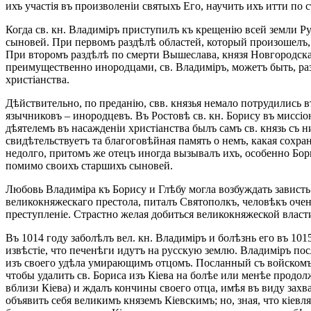
ихъ участія въ произволеніи святыхъ Его, научить ихъ итти по
Когда св. кн. Владиміръ приступилъ къ крещенію всей земли Р
сыновей. При первомъ раздѣлѣ областей, который произошелъ, 
При второмъ раздѣлѣ по смерти Вышеслава, князя Новгородскаг
преимущественно инородцами, св. Владиміръ, можетъ быть, раз
христіанства.
Дѣйствительно, по преданію, свв. князья немало потрудились в
язычниковъ – инородцевъ. Въ Ростовѣ св. кн. Борису въ миссіо
дѣятелемъ въ насажденіи христіанства былъ самъ св. князь съ 
свидѣтельствуетъ та благоговѣйная память о немъ, какая сохра
недолго, притомъ же отецъ иногда вызывалъ ихъ, особенно Бор
помимо своихъ старшихъ сыновей.
Любовь Владиміра къ Борису и Глѣбу могла возбуждать зависть
великокняжескаго престола, питалъ Святополкъ, человѣкъ оче
преступленіе. Страстно желая добиться великокняжеской власти
Въ 1014 году заболѣлъ вел. кн. Владиміръ и болѣзнь его въ 101
извѣстіе, что печенѣги идутъ на русскую землю. Владиміръ пос
изъ своего удѣла умирающимъ отцомъ. Посланный съ войскомъ 
чтобы удалить св. Бориса изъ Кіева на болѣе или менѣе продол
вблизи Кіева) и ждалъ кончины своего отца, имѣя въ виду захв
объявить себя великимъ княземъ Кіевскимъ; но, зная, что кіевл