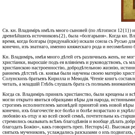
Св. кн. Владиміръ имѣлъ много сыновей (по лѣтописи 12{1}) 
древнѣйшихъ источниковъ{2}, была «болгарыня». Когда кн. Влад
время, когда болгары (придунайскіе) искали союза съ Русью дл
конечно, изъ знатнаго, именно княжескаго рода и несомнѣнно 
Кн. Владиміръ, имѣя много дѣтей отъ различныхъ женъ, не могъ
христіанки, выросшіе подъ ея вліяніемъ и руководствомъ, съ 
христіанскою настроенностію, добродѣтельною жизнію, истинн
раннемъ дѣтствѣ св. князья были научены своею матерію христ
Солунскихъ братьевъ Кирилла и Меѳодія. Чтеніе книгъ составля
читалъ, а младшій Глѣбъ слушалъ брата съ полнымъ вниманіемъ
Когда св. Владиміръ принялъ христіанство, были крещены и всѣ
могли открыто явиться образцами вѣры для народа, истинными 
строгимъ исполнителемъ заповѣдей принятой имъ новой вѣры и 
конечно, ихъ благочестіе все болѣо и болѣе возрастало и укр
любовію къ отцу и ко всей своей семьѣ, почтительны къ стар
стремились оказывать всѣмъ благодѣянія и вообще дѣлать добр
благодать Божію», какъ говоритъ преп. Несторъ{4}. Высокая р
святыхъ мучениковъ, услаждались разсказами о ихъ подвигахъ, 