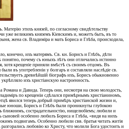
. Матерію этихъ князей, по согласному свидѣтельству
учи уже великимъ княземъ Кіевскимъ и, можетъ быть, въ то
рыня, жена св. Владиміра и мать Бориса и Глѣба, происходила,
о, конечно, ихъ матерямъ. Св. кн. Борисъ и Глѣбъ, дѣти
нѣ понятно, почему съ юныхъ лѣтъ они отличались истинно
, хотя крещеніе приняли вмѣстѣ съ своимъ отцомъ. Въ
были въ употребленіи у болгаръ и составляли наслѣдіе св.
дѣтельствуетъ древнѣйшій біографъ ихъ, Борисъ обыкновенно
и укрѣпляло ихъ христіанскую настроенность.
а Романа и Давида. Теперь они, несмотря на свою молодость,
 Владиміръ по крещеніи сдѣлался примѣрнымъ христіаниномъ,
 отцѣ явился теперь добрый примѣръ христіанской жизни и,
оенные юноши, Борисъ и Глѣбъ были проникнуты глубокою
къ ближнимъ, сострадательностію, нищелюбіемъ; любили и
хъ сыновей особенно любилъ Бориса и Глѣба, «видя на нихъ
сокимъ подвигамъ. Особенно любили свв. братья читать житія
ъ разгорались любовію ко Христу, что молили Бога удостоить и