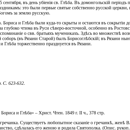
 сентября, въ день убіенія св. Глѣба. Въ домонгольскій періодъ 
здникамъ: это были первые святые собственно русской церкви, 
Богомъ за землю русскую.
. Бориса и Глѣба были куда-то скрыты и остаются въ сокрытіи д
ыла глубоко чтима въ Руси сѣверо-восточной, особенно въ Ростов
оспоминаніе о свв. братьяхъ мученикахъ. Здѣсь во множествѣ во
й соборъ (въ Рязани Старой) былъ Борисоглѣбскій; въ Рязани ны
 и Глѣба торжественно празднуется въ Рязани.
 С. 623-632.
 Бориса и Глѣба» – Христ. Чтен. 1849 г. II ч., 378 стр.
 гречанка. Существуетъ любопытное сказаніе о гречанкѣ, женѣ В
нство, сдѣлалась его женою и родила Святополка. (Опис. рукоп. И