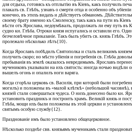
для отдыха, готовясь къ отплытію въ Кіевъ, какъ получилъ печ
плакалъ св. Глѣбъ, узнавъ о смерти отца и особенно объ убіені
конечно, въ этихъ видахъ и дѣйствуетъ обманомъ. Дѣйствительн
своему брату именно къ Смоленску, такъ какъ на пути въ Кіевъ
вѣсти отъ Ярослава, недоумѣвалъ, продолжать ли ему путь въ 
судно кн. Глѣба. Отроки князя испугались и оставили его. Оди
безчеловѣчное приказаніе. Такъ былъ убитъ св. князь Глѣбъ. Эт
пролежало нѣсколько лѣтъ{10}.
Когда Ярославъ побѣдилъ Святополка и сталъ великимъ княземъ
получить скоро; но мѣсто убіенія и погребенія св. Глѣба дово
пребыванія въ землѣ оказалось невредимымъ. Ярославъ перене
мучениковъ указывали на ихъ святость: иногда ночью видѣли ог
вышелъ огонь и опалилъ ноги варяга.
Когда сгорѣла церковь св. Василія, при которой были погребе
могилъ) и положены въ «малой клѣткѣ» (небольшой часовнѣ), в
князей стали совершаться чудеса. О нихъ донесено было кн. Яр
установить праздникъ и построить храмъ. Великій князь и пос
Глѣба, мощи ихъ были положены въ этой церкви и установленъ
святымъ особую службу{12}.
Празднованіе имъ было установлено общецерковное.
Нѣсколько позднѣе свв. князьямъ мученикамъ стали праздновать 