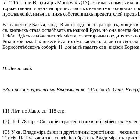
въ 1115 г. при Владимірѣ Мономахѣ{13}. Чтилась память ихъ и 5
торжественно и день ея причислялся къ великимъ годовымъ пра
прославленіе, имѣя въ нихъ собственныхъ предстателей предъ 
Въ нашествіе Батыя, когда Вышгородъ былъ разоренъ, мощи свв
св. князьяхъ стала ослабѣвать въ южной Руси, но она всегда б
Глѣбъ. Здѣсь отмѣчались тѣ мѣста, съ которыми соединялось в
Рязанской землѣ княжескій, а потомъ каѳедральный епископскі
Борисоглѣбскомъ соборѣ. И, донынѣ память свв. князей Бориса
Н. Левитскій.
«Рязанскія Епархіальныя Вѣдомости». 1915. № 16. Отд. Неофф.
{1} Лѣт. по Лавр. сп. 118 стр.
{2} Ibid. 78 стр. «Сказаніе страстей и похв. объ убіен. св. мучен.
{3} У св. Владиміра были и другія жены христіанки – чехиня и
Таисія. На Русь явилась съ цѣлію обратить Владиміра въ христіа