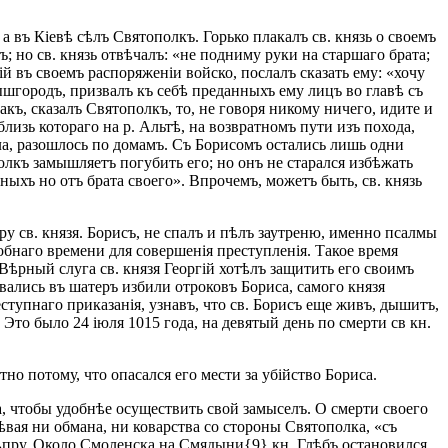
а въ Кіевѣ сѣлъ Святополкъ. Горько плакалъ св. князь о своемъ
 но св. князь отвѣчалъ: «не подниму руки на старшаго брата;
й въ своемъ распоряженіи войско, послалъ сказать ему: «хочу
ышгородъ, призвалъ къ себѣ преданныхъ ему лицъ во главѣ съ
ъ, сказалъ Святополкъ, то, не говоря никому ничего, идите и
лизь котораго на р. Альтѣ, на возвратномъ пути изъ похода,
ола, разошлось по домамъ. Съ Борисомъ остались лишь одни
олкъ замышляетъ погубить его; но онъ не старался избѣжать
ныхъ но отъ брата своего». Впрочемъ, можетъ быть, св. князь
у св. князя. Борисъ, не спалъ и пѣлъ заутреню, именно псалмы
добнаго времени для совершенія преступленія. Такое время
 Вѣрный слуга св. князя Георгій хотѣлъ защитить его своимъ
рвались въ шатеръ избили отроковъ Бориса, самого князя
тупнаго приказанія, узнавъ, что св. Борисъ еще живъ, дышитъ,
 Это было 24 іюля 1015 года, на девятый день по смерти св кн.
но потому, что опасался его мести за убійство Бориса.
, чтобы удобнѣе осуществить свой замыселъ. О смерти своего
рѣвая ни обмана, ни коварства со стороны Святополка, «съ
ѣпру. Около Смоленска на Смядыни{9} кн. Глѣбъ остановился