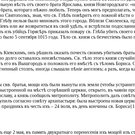
альную вѣсть отъ своего брата Ярослава, князя Новгородскаго: «
и брата, котораго нѣжно любилъ. Теперь онъ могъ предполагать, 
о Святополкъ, зная, что св. Глѣбъ повѣритъ его ложной вѣсти о
 Глѣбу нельзя было миновать этого города. Вблизи Смоленска, пр
Кіевъ или же возвратиться въ свой удѣлъ, и встрѣтили подосла
нъ изъ убійцъ Горясѣръ приказалъ повару св. Глѣба убить своег
о было 5 сентября 1015 года. Тѣло св. князя съ безчестіемъ было
 Кіевскимъ, онъ рѣшилъ оказать почесть своимъ убитымъ братья
льно долго оставалось неизвѣстнымъ. Св. тѣло этого князя случа
съ его въ Вышгородъ и положилъ его вмѣстѣ съ тѣломъ Бориса. 
ненный столпъ, иногда слышали пѣніе ангеловъ; а разъ, когда ка
ны свв. братья, мощи ихъ были вынуты изъ земли (чтобы устрани
ыстроенной на мѣстѣ сгорѣвшей церкви, открыто, въ чаяніи про
ославу, а князь сообщилъ митрополиту. Митрополитъ далъ совѣтъ 
тупилъ согласно совѣту архипастыря: была выстроена новая церк
 праздникъ въ честь ихъ – 24 іюля, въ день кончины св. Борис
еще 2 мая, въ память двукратнаго перенесенія ихъ мощей изъ ста