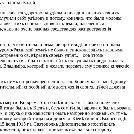
ъ угодники Божій.
илъ свое государство на удѣлы и посадилъ въ нихъ своихъ
олучили себѣ удѣловъ и потому, конечно, что были молоды.
авляя этихъ своихъ сыновей въ земли, населенныя
, какъ на очень важныя средства для распространенія
на то, что встрѣчали немалое противодѣйствіе со стороны
Муромо-Рязанской землѣ не было и епископа; здѣсь главнымъ
остраненію св. вѣры въ своемъ удѣлѣ, – объ этомъ
ельность свв. братьевъ князей въ ихъ удѣлахъ продолжалась
. Владиміра, который и желалъ передать ему великое княженіе
 къ нимъ и преимущественно къ св. Борису, какъ наслѣднику
стительный, способный для достиженія своихъ цѣлей даже на
къ смерти. Во время этой болѣзни св. князя было получено
й тогда былъ въ Кіевѣ и, безъ сомнѣнія, нарочито былъ вызванъ
, и слухъ о ихъ нашествіи былъ намѣренно ложный, съ тѣмъ,
ополку, который тогда находился въ Кіевѣ (или въ Вышгородѣ,
(15 іюля 1015 г.), Святополкъ дѣйствительно поспѣшилъ
 княженіи, онъ старался привлечь ихъ на свою сторону