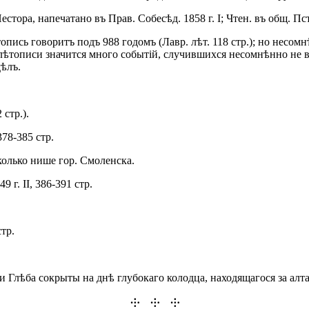
тора, напечатано въ Прав. Собесѣд. 1858 г. I; Чтен. въ общ. Пстор.
пись говоритъ подъ 988 годомъ (Лавр. лѣт. 118 стр.); но несомн
лѣтописи значится много событій, случившихся несомнѣнно не въ
дѣлъ.
стр.).
378-385 стр.
олько нише гор. Смоленска.
9 г. II, 386-391 стр.
стр.
 и Глѣба сокрыты на днѣ глубокаго колодца, находящагося за а
⸭ ⸭ ⸭