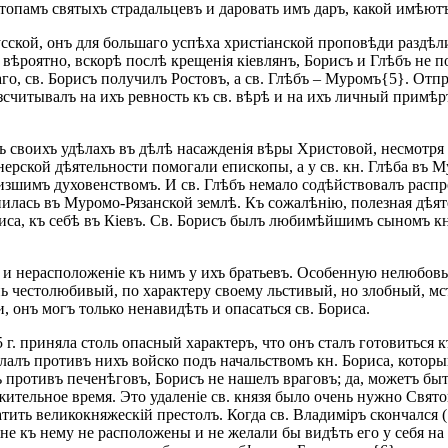
 стопамъ святыхъ страдальцевъ и даровать имъ даръ, какой имѣют
усской, онъ для большаго успѣха христіанской проповѣди раздѣл
вѣроятно, вскорѣ послѣ крещенія кіевлянъ, Борисъ и Глѣбъ не п
о, св. Борисъ получилъ Ростовъ, а св. Глѣбъ – Муромъ{5}. Отпр
считывалъ на ихъ ревность къ св. вѣрѣ и на ихъ личный примѣръ
ъ своихъ удѣлахъ въ дѣлѣ насажденія вѣры Христовой, несмотря 
нерской дѣятельности помогали епископы, а у св. кн. Глѣба въ 
низшимъ духовенствомъ. И св. Глѣбъ немало содѣйствовалъ распр
нилась въ Муромо-Рязанской землѣ. Къ сожалѣнію, полезная дѣят
иса, къ себѣ въ Кіевъ. Св. Борисъ былъ любимѣйшимъ сыномъ кн
 и нерасположеніе къ нимъ у ихъ братьевъ. Особенную нелюбовь
нь честолюбивый, по характеру своему льстивый, но злобный, м
, онъ могъ только ненавидѣть и опасаться св. Бориса.
5 г. приняла столь опасный характеръ, что онъ сталъ готовиться 
лалъ противъ нихъ войско подъ начальствомъ кн. Бориса, которы
противъ печенѣговъ, Борисъ не нашелъ враговъ; да, можетъ быть
жительное время. Это удаленіе св. князя было очень нужно Свят
атить великокняжескій престолъ. Когда св. Владиміръ скончался 
яне къ нему не расположены и не желали бы видѣть его у себя на