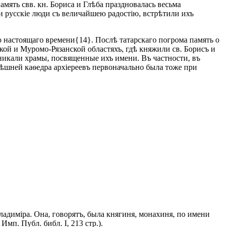
память свв. кн. Бориса и Глѣба праздновалась весьма
и русскіе люди съ величайшею радостію, встрѣтили ихъ
о настоящаго времени{14}. Послѣ татарскаго погрома память о
ской и Муромо-Рязанской областяхъ, гдѣ княжили св. Борисъ и
зникали храмы, посвященные ихъ имени. Въ частности, въ
нѣшней каѳедра архіереевъ первоначально была тоже при
ладиміра. Она, говорятъ, была княгиня, монахиня, по имени
мп. Публ. библ. I, 213 стр.).