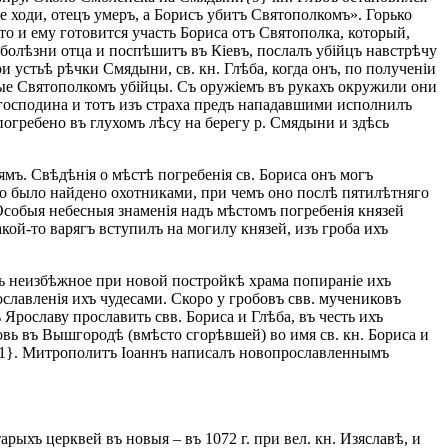
не ходи, отецъ умеръ, а Борисъ убитъ Святополкомъ». Горько
что и ему готовится участь Бориса отъ Святополка, который,
 болѣзни отца и поспѣшитъ въ Кіевъ, послалъ убійцъ навстрѣчу
и устьѣ рѣчки Смядыни, св. кн. Глѣба, когда онъ, по полученіи
нные Святополкомъ убійцы. Съ оружіемъ въ рукахъ окружили они
о господина и тотъ изъ страха предъ нападавшими исполнилъ
 погребено въ глухомъ лѣсу на берегу р. Смядыни и здѣсь
мъ. Свѣдѣнія о мѣстѣ погребенія св. Бориса онъ могъ
йно было найдено охотниками, при чемъ оно послѣ пятилѣтняго
Особыя небесныя знаменія надъ мѣстомъ погребенія князей
кой-то варягъ вступилъ на могилу князей, изъ гроба ихъ
ть неизбѣжное при новой постройкѣ храма попираніе ихъ
славленія ихъ чудесами. Скоро у гробовъ свв. мучениковъ
Ярославу прославить свв. Бориса и Глѣба, въ честь ихъ
овь въ Вышгородѣ (вмѣсто сгорѣвшей) во имя св. кн. Бориса и
а{11}. Митрополитъ Іоаннъ написалъ новопрославленнымъ
рыхъ церквей въ новыя – въ 1072 г. при вел. кн. Изяславѣ, и