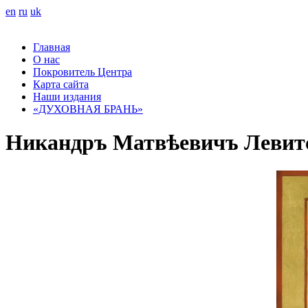
en
ru
uk
Главная
О нас
Покровитель Центра
Карта сайта
Наши издания
«ДУХОВНАЯ БРАНЬ»
Никандръ Матвѣевичъ Левитск