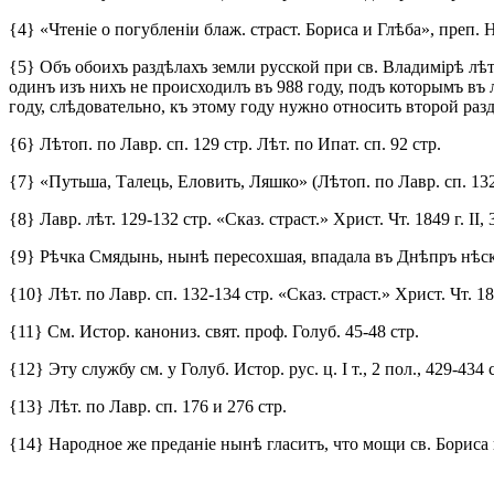
{4} «Чтеніе о погубленіи блаж. страст. Бориса и Глѣба», преп. Нес
{5} Объ обоихъ раздѣлахъ земли русской при св. Владимірѣ лѣто
одинъ изъ нихъ не происходилъ въ 988 году, подъ которымъ въ 
году, слѣдовательно, къ этому году нужно относить второй раз
{6} Лѣтоп. по Лавр. сп. 129 стр. Лѣт. по Ипат. сп. 92 стр.
{7} «Путьша, Талець, Еловить, Ляшко» (Лѣтоп. по Лавр. сп. 132 
{8} Лавр. лѣт. 129-132 стр. «Сказ. страст.» Христ. Чт. 1849 г. II, 
{9} Рѣчка Смядынь, нынѣ пересохшая, впадала въ Днѣпръ нѣск
{10} Лѣт. по Лавр. сп. 132-134 стр. «Сказ. страст.» Христ. Чт. 184
{11} См. Истор. канониз. свят. проф. Голуб. 45-48 стр.
{12} Эту службу см. у Голуб. Истор. рус. ц. I т., 2 пол., 429-434 
{13} Лѣт. по Лавр. сп. 176 и 276 стр.
{14} Народное же преданіе нынѣ гласитъ, что мощи св. Бориса