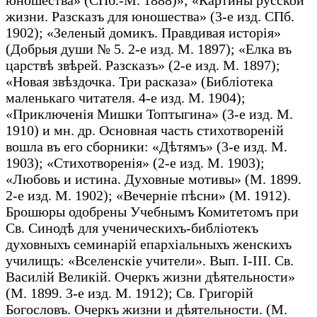
жизни. Разсказъ для юношества» (3-е изд. СПб.
1902); «Зеленый домикъ. Правдивая исторія»
(Добрыя души № 5. 2-е изд. М. 1897); «Елка въ
царствѣ звѣрей. Разсказъ» (2-е изд. М. 1897);
«Новая звѣздочка. Три расказа» (Библіотека
маленькаго читателя. 4-е изд. М. 1904);
«Приключенія Мишки Топтыгина» (3-е изд. М.
1910) и мн. др. Основная часть стихотвореній
вошла въ его сборники: «Дѣтямъ» (3-е изд. М.
1903); «Стихотворенія» (2-е изд. М. 1903);
«Любовь и истина. Духовные мотивы» (М. 1899.
2-е изд. М. 1902); «Вечерніе пѣсни» (М. 1912).
Брошюры одобрены Учебнымъ Комитетомъ при
Св. Синодѣ для ученическихъ-библіотекъ
духовныхъ семинарій епархіальныхъ женскихъ
училищъ: «Вселенскіе учители». Вып. I-III. Св.
Василій Великій. Очеркъ жизни дѣятельности»
(М. 1899. 3-е изд. М. 1912); Св. Григорій
Богословъ. Очеркъ жизни и дѣятельности. (М.