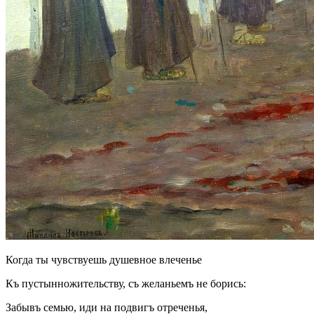
Когда ты чувствуешь душевное влеченье
Къ пустынножительству, съ желаньемъ не борись:
Забывъ семью, иди на подвигъ отреченья,