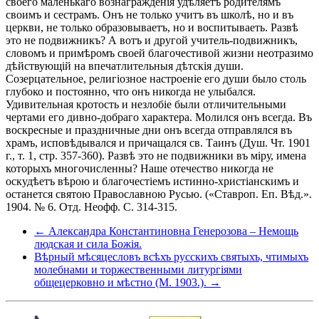
своего маленькаго вознагражденія удѣляетъ родителямъ
своимъ и сестрамъ. Онъ не только учитъ въ школѣ, но и въ
церкви, не только образовываетъ, но и воспитываеть. Развѣ
это не подвижникъ? А вотъ и другой учитель-подвижникъ,
словомъ и примѣромъ своей благочестивой жизни неотразимо
дѣйствующій на впечатлительныя дѣтскія души.
Созерцательное, религіозное настроеніе его души было столь
глубоко и постоянно, что онъ никогда не улыбался.
Удивительная кротость и незлобіе были отличительными
чертами его дивно-добраго характера. Молился онъ всегда. Въ
воскресные и праздничные дни онъ всегда отправлялся въ
храмъ, исповѣдывался и причащался св. Таинъ (Душ. Чт. 1901
г., т. 1, стр. 357-360). Развѣ это не подвижники въ міру, имена
которыхъ многочисленны? Наше отечество никогда не
оскудѣетъ вѣрою и благочестіемъ истинно-христіанскимъ и
останется святою Православною Русью. («Ставроп. Еп. Вѣд.».
1904. № 6. Отд. Неофф. С. 314-315.
← Александра Константиновна Генерозова – Немощь
людская и сила Божія.
Вѣрный мѣсяцесловъ всѣхъ русскихъ святыхъ, чтимыхъ
молебнами и торжественными литургіями
общецерковно и мѣстно (М. 1903.). →