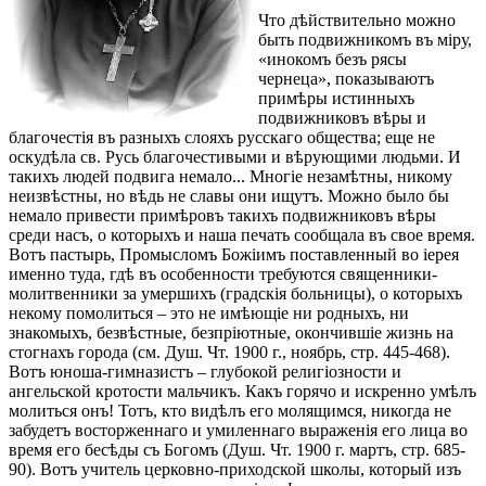
Что дѣйствительно можно
быть подвижникомъ въ міру,
«инокомъ безъ рясы
чернеца», показываютъ
примѣры истинныхъ
подвижниковъ вѣры и
благочестія въ разныхъ слояхъ русскаго общества; еще не
оскудѣла св. Русь благочестивыми и вѣрующими людьми. И
такихъ людей подвига немало... Многіе незамѣтны, никому
неизвѣстны, но вѣдь не славы они ищутъ. Можно было бы
немало привести примѣровъ такихъ подвижниковъ вѣры
среди насъ, о которыхъ и наша печать сообщала въ свое время.
Вотъ пастырь, Промысломъ Божіимъ поставленный во іерея
именно туда, гдѣ въ особенности требуются священники-
молитвенники за умершихъ (градскія больницы), о которыхъ
некому помолиться – это не имѣющіе ни родныхъ, ни
знакомыхъ, безвѣстные, безпріютные, окончившіе жизнь на
стогнахъ города (см. Душ. Чт. 1900 г., ноябрь, стр. 445-468).
Вотъ юноша-гимназистъ – глубокой религіозности и
ангельской кротости мальчикъ. Какъ горячо и искренно умѣлъ
молиться онъ! Тотъ, кто видѣлъ его молящимся, никогда не
забудетъ восторженнаго и умиленнаго выраженія его лица во
время его бесѣды съ Богомъ (Душ. Чт. 1900 г. мартъ, стр. 685-
90). Вотъ учитель церковно-приходской школы, который изъ