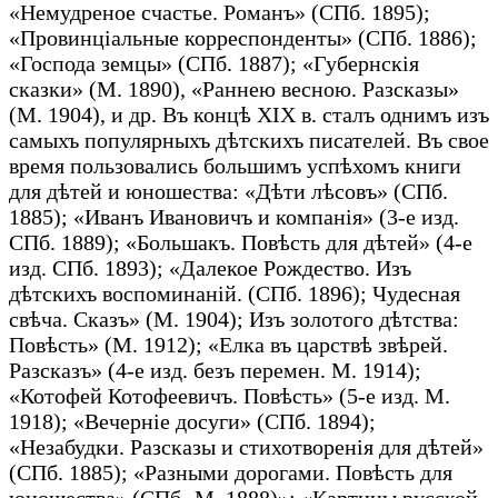
«Немудреное счастье. Романъ» (СПб. 1895);
«Провинціальные корреспонденты» (СПб. 1886);
«Господа земцы» (СПб. 1887); «Губернскія
сказки» (М. 1890), «Раннею весною. Разсказы»
(М. 1904), и др. Въ концѣ XIX в. сталъ однимъ изъ
самыхъ популярныхъ дѣтскихъ писателей. Въ свое
время пользовались большимъ успѣхомъ книги
для дѣтей и юношества: «Дѣти лѣсовъ» (СПб.
1885); «Иванъ Ивановичъ и компанія» (3-е изд.
СПб. 1889); «Большакъ. Повѣсть для дѣтей» (4-е
изд. СПб. 1893); «Далекое Рождество. Изъ
дѣтскихъ воспоминаній. (СПб. 1896); Чудесная
свѣча. Сказъ» (М. 1904); Изъ золотого дѣтства:
Повѣсть» (М. 1912); «Елка въ царствѣ звѣрей.
Разсказъ» (4-е изд. безъ перемен. М. 1914);
«Котофей Котофеевичъ. Повѣсть» (5-е изд. М.
1918); «Вечерніе досуги» (СПб. 1894);
«Незабудки. Разсказы и стихотворенія для дѣтей»
(СПб. 1885); «Разными дорогами. Повѣсть для
юношества» (СПб.-М. 1888)»; «Картины русской