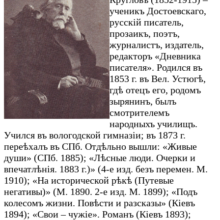
ученикъ Достоевскаго,
русскій писатель,
прозаикъ, поэтъ,
журналистъ, издатель,
редакторъ «Дневника
писателя». Родился въ
1853 г. въ Вел. Устюгѣ,
гдѣ отецъ его, родомъ
зырянинъ, былъ
смотрителемъ
народныхъ училищъ.
Учился въ вологодской гимназіи; въ 1873 г.
переѣхалъ въ СПб. Отдѣльно вышли: «Живые
души» (СПб. 1885); «Лѣсные люди. Очерки и
впечатлѣнія. 1883 г.)» (4-е изд. безъ перемен. М.
1910); «На исторической рѣкѣ (Путевые
негативы)» (М. 1890. 2-е изд. М. 1899); «Подъ
колесомъ жизни. Повѣсти и разсказы» (Кіевъ
1894); «Свои – чужіе». Романъ (Кіевъ 1893);