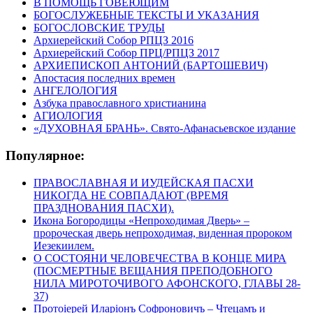
В ПОМОЩЬ ГОВЕЮЩИМ
БОГОСЛУЖЕБНЫЕ ТЕКСТЫ И УКАЗАНИЯ
БОГОСЛОВСКИЕ ТРУДЫ
Архиерейский Собор РПЦЗ 2016
Архиерейский Собор ПРЦ/РПЦЗ 2017
АРХИЕПИСКОП АНТОНИЙ (БАРТОШЕВИЧ)
Апостасия последних времен
АНГЕЛОЛОГИЯ
Азбука православного христианина
АГИОЛОГИЯ
«ДУХОВНАЯ БРАНЬ». Свято-Афанасьевское издание
Популярное:
ПРАВОСЛАВНАЯ И ИУДЕЙСКАЯ ПАСХИ
НИКОГДА НЕ СОВПАДАЮТ (ВРЕМЯ
ПРАЗДНОВАНИЯ ПАСХИ).
Икона Богородицы «Непроходимая Дверь» –
пророческая дверь непроходимая, виденная пророком
Иезекиилем.
О СОСТОЯНИ ЧЕЛОВЕЧЕСТВА В КОНЦЕ МИРА
(ПОСМЕРТНЫЕ ВЕЩАНИЯ ПРЕПОДОБНОГО
НИЛА МИРОТОЧИВОГО АФОНСКОГО, ГЛАВЫ 28-
37)
Протоіерей Иларіонъ Софроновичъ – Чтецамъ и