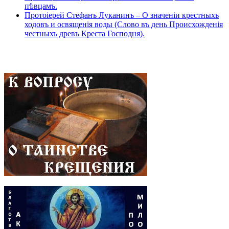
пѣвцамъ.
Протоіерей Стефанъ Луканинъ – О значеніи крестныхъ
ходовъ и освященія воды (Слово въ день Происхожденія
честныхъ древъ Креста Господня).