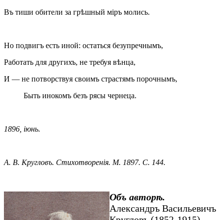
Въ тиши обители за грѣшный міръ молись.
Но подвигъ есть иной: остаться безупречнымъ,
Работать для другихъ, не требуя вѣнца,
И — не потворствуя своимъ страстямъ порочнымъ,
Быть инокомъ безъ рясы чернеца.
1896, іюнь.
А. В. Кругловъ. Стихотворенія. М. 1897. С. 144.
Объ авторѣ.
Александръ Васильевичъ
Кругловъ (1852-1915) –