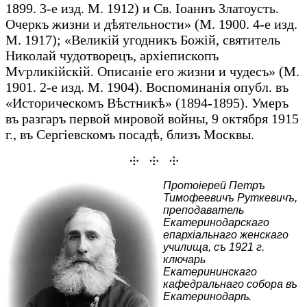
1899. 3-е изд. М. 1912) и Св. Іоаннъ Златоусть.
Очеркъ жизни и дѣятельности» (М. 1900. 4-е изд.
М. 1917); «Великій угодникъ Божій, святитель
Николай чудотворецъ, архіепископъ
Мѵрликійскій. Описаніе его жизни и чудесъ» (М.
1901. 2-е изд. М. 1904). Воспоминанія опубл. въ
«Историческомъ Вѣстникѣ» (1894-1895). Умеръ
въ разгаръ первой мировой войны, 9 октября 1915
г., въ Сергіевскомъ посадѣ, близъ Москвы.
⸭ ⸭ ⸭
Протоіерей Петръ
Тимофеевичъ Руткевичъ,
преподаватель
Екатеринодарскаго
епархіальнаго женскаго
училища, съ 1921 г.
ключарь
Екатерининскаго
кафедральнаго собора въ
Екатеринодарѣ.