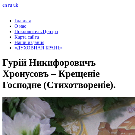
en
ru
uk
Главная
О нас
Покровитель Центра
Карта сайта
Наши издания
«ДУХОВНАЯ БРАНЬ»
Гурій Никифоровичъ
Хронусовъ – Крещеніе
Господне (Стихотвореніе).