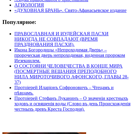
АГИОЛОГИЯ
«ДУХОВНАЯ БРАНЬ». Свято-Афанасьевское издание
Популярное:
ПРАВОСЛАВНАЯ И ИУДЕЙСКАЯ ПАСХИ
НИКОГДА НЕ СОВПАДАЮТ (ВРЕМЯ
ПРАЗДНОВАНИЯ ПАСХИ).
Икона Богородицы «Непроходимая Дверь» –
пророческая дверь непроходимая, виденная пророком
Иезекиилем.
О СОСТОЯНИ ЧЕЛОВЕЧЕСТВА В КОНЦЕ МИРА
(ПОСМЕРТНЫЕ ВЕЩАНИЯ ПРЕПОДОБНОГО
НИЛА МИРОТОЧИВОГО АФОНСКОГО, ГЛАВЫ 28-
37)
Протоіерей Иларіонъ Софроновичъ – Чтецамъ и
пѣвцамъ.
Протоіерей Стефанъ Луканинъ – О значеніи крестныхъ
ходовъ и освященія воды (Слово въ день Происхожденія
честныхъ древъ Креста Господня).