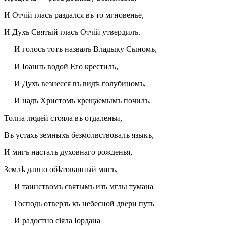
И Отчій гласъ раздался въ то мгновенье,
И Духъ Святый гласъ Отчій утвердилъ.
И голосъ тотъ назвалъ Владыку Сыномъ,
И Іоаннъ водой Его крестилъ,
И Духъ везнесся въ видѣ голубиномъ,
И надъ Христомъ крещаемымъ почилъ.
Толпа людей стояла въ отдаленьи,
Въ устахъ земныхъ безмолвствовалъ языкъ,
И мигъ насталъ духовнаго рожденья,
Землѣ давно обѣтованный мигъ,
И таинствомъ святымъ изъ мглы тумана
Господь отверзъ къ небесной двери путь
И радостно сіяла Іордана