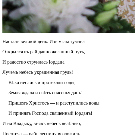
Насталъ великій день. Изъ мглы тумана
Открылся въ рай давно желанный путь,
И радостно струилась Іордана
Лучемъ небесъ украшенная грудь!
Вѣка неслись и протекали годы,
Земля ждала и свѣтъ спасенья данъ!
Пришелъ Христосъ — и разступились воды,
И принялъ Господа священный Іорданъ!
И на Владыку, внявъ небесъ велѣнью,
Предтеча — рабъ десницу возложилъ,