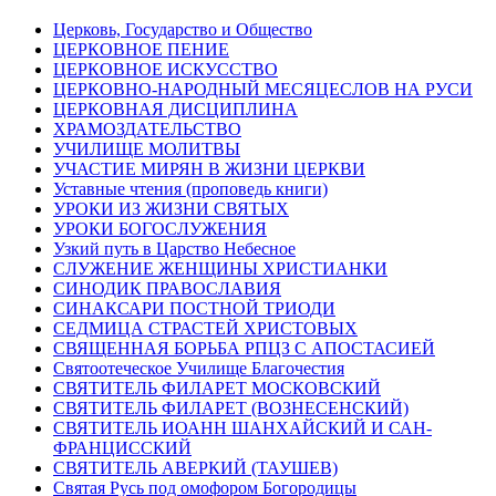
Церковь, Государство и Общество
ЦЕРКОВНОЕ ПЕНИЕ
ЦЕРКОВНОЕ ИСКУССТВО
ЦЕРКОВНО-НАРОДНЫЙ МЕСЯЦЕСЛОВ НА РУСИ
ЦЕРКОВНАЯ ДИСЦИПЛИНА
ХРАМОЗДАТЕЛЬСТВО
УЧИЛИЩЕ МОЛИТВЫ
УЧАСТИЕ МИРЯН В ЖИЗНИ ЦЕРКВИ
Уставные чтения (проповедь книги)
УРОКИ ИЗ ЖИЗНИ СВЯТЫХ
УРОКИ БОГОСЛУЖЕНИЯ
Узкий путь в Царство Небесное
СЛУЖЕНИЕ ЖЕНЩИНЫ ХРИСТИАНКИ
СИНОДИК ПРАВОСЛАВИЯ
СИНАКСАРИ ПОСТНОЙ ТРИОДИ
СЕДМИЦА СТРАСТЕЙ ХРИСТОВЫХ
СВЯЩЕННАЯ БОРЬБА РПЦЗ С АПОСТАСИЕЙ
Святоотеческое Училище Благочестия
СВЯТИТЕЛЬ ФИЛАРЕТ МОСКОВСКИЙ
СВЯТИТЕЛЬ ФИЛАРЕТ (ВОЗНЕСЕНСКИЙ)
СВЯТИТЕЛЬ ИОАНН ШАНХАЙСКИЙ И САН-
ФРАНЦИССКИЙ
СВЯТИТЕЛЬ АВЕРКИЙ (ТАУШЕВ)
Святая Русь под омофором Богородицы