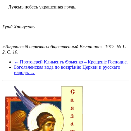
Лучемъ небесъ украшенная грудь.
Гурій Хронусовъ.
«Таврическій церковно-общественный Вѣстникъ». 1912. № 1-
2. С. 10.
← Протоіерей Климентъ Ѳоменко – Крещеніе Господне.
Богоявленская вода по воззрѣнію Церкви и русскаго
народа. →