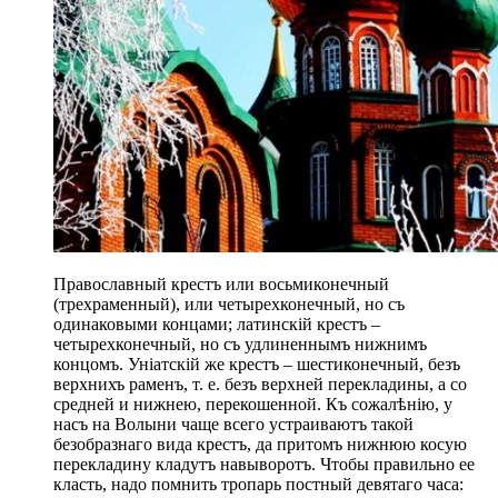
Православный крестъ или восьмиконечный
(трехраменный), или четырехконечный, но съ
одинаковыми концами; латинскій крестъ –
четырехконечный, но съ удлиненнымъ нижнимъ
концомъ. Уніатскій же крестъ – шестиконечный, безъ
верхнихъ раменъ, т. е. безъ верхней перекладины, а со
средней и нижнею, перекошенной. Къ сожалѣнію, у
насъ на Волыни чаще всего устраиваютъ такой
безобразнаго вида крестъ, да притомъ нижнюю косую
перекладину кладутъ навыворотъ. Чтобы правильно ее
класть, надо помнить тропарь постный девятаго часа: