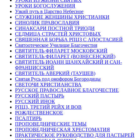
УРОКИ ИЗ ЖИЗНИ СВЯТЫХ
УРОКИ БОГОСЛУЖЕНИЯ
Узкий путь в Царство Небесное
СЛУЖЕНИЕ ЖЕНЩИНЫ ХРИСТИАНКИ
СИНОДИК ПРАВОСЛАВИЯ
СИНАКСАРИ ПОСТНОЙ ТРИОДИ
СЕДМИЦА СТРАСТЕЙ ХРИСТОВЫХ
СВЯЩЕННАЯ БОРЬБА РПЦЗ С АПОСТАСИЕЙ
Святоотеческое Училище Благочестия
СВЯТИТЕЛЬ ФИЛАРЕТ МОСКОВСКИЙ
СВЯТИТЕЛЬ ФИЛАРЕТ (ВОЗНЕСЕНСКИЙ)
СВЯТИТЕЛЬ ИОАНН ШАНХАЙСКИЙ И САН-
ФРАНЦИССКИЙ
СВЯТИТЕЛЬ АВЕРКИЙ (ТАУШЕВ)
Святая Русь под омофором Богородицы
СВЕТОЧИ ХРИСТИАНСТВА
РУССКОЕ ПРАВОСЛАВНОЕ БЛАГОЧЕСТИЕ
РУССКИЙ ПАСТЫРЬ
РУССКИЙ ИНОК
РПЦЗ, ТРЕТИЙ РЕЙХ И ВОВ
РОЖДЕСТВЕНСКОЕ
ПСАЛТИРЬ
ПРОПОВЕДНИЧЕСКИЕ ТЕМЫ
ПРОПОВЕДНИЧЕСКАЯ ХРЕСТОМАТИЯ
ПРАКТИЧЕСКОЕ РУКОВОДСТВО ДЛЯ ПАСТЫРЕЙ