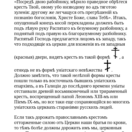
«Посредѣ двою рабойнику, мѣрило праведное обрѣтеся
крестъ Твой, овому убо низводиму во адъ тяготою
хуленія: другому же легчащуся отъ прегрѣшеній къ
познанію богословія, Христе Боже, слава Тебѣ». Итакъ,
опущенный конецъ косой перекладины долженъ быть
подъ лѣвую руку Распятаго къ безумному разбойнику, а
поднятый подъ правую къ благоразумному разбойнику.
Распятый Господь предлагается лицомъ къ западу, такъ
что подходящіе къ церкви для вхоженія въ ея западныя
(красныя) двери, видятъ крестъ въ такой формѣ
, а
отнюдь не въ формѣ уніатскаго невѣжества
.
Должно замѣтить, что такой нелѣпой формы кресты
пошли только въ восточныхъ бывшихъ уніатскихъ
епархіяхъ, а въ Галиціи до послѣдняго времени уніаты
отстаивали древній восьмиконечный или трираменный
крестъ, воспрещенный папой Леономъ ХIII-мъ или
Піемъ IX-мъ, но все таки еще сохраняющійся во многихъ
уніатскихъ церквахъ стараніями русскихъ людей.
Если такъ дорожатъ православнымъ крестомъ
отторженные силою отъ Церкви наши братья по крови,
то тѣмъ болѣе должны дорожить имъ мы, церковныя