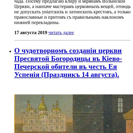
чада. Посему предлагаю клиру и мірянамъ Волынской
Церкви, а наипаче мастерамъ церковныхъ вещей, отнюдь
не допускать уніатскихъ и латинскихъ крестовъ, а только
православные и притомъ съ правильнымъ наклономъ
нижней перекладины.
17 августа 2019
читать далее
О чудотворномъ созданіи церкви
Пресвятой Богородицы въ Кіево-
Печерской обители въ честь Ея
Успенія (Праздникъ 14 августа).