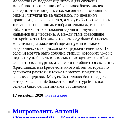
молебствія съ водоосвященіемъ и для служенія
молебновъ по желанно собравшихся богомольцевъ.
Совершается иногда въ сихъ часовняхъ и всенощное
бдѣніе; литургія же въ часовняхъ, по древнимъ
правиламъ, не совершается, а могутъ быть совершены
только часы съ чиномъ изобразительныхъ, иначе съ
обѣдницею, отчего таковыя зданія и получили
наименованіе часовенъ. А между тѣмъ совершеніе
литургіи хотя нѣсколько разъ въ году было бы весьма
желательно, и даже необходимо нужно въ такихъ
отдаленныхъ отъ приходскихъ церквей селеніяхъ. Въ
селеніи могутъ быть дряхлые старцы, которымъ уже не
подъ силу побывать въ своемъ приходскомъ храмѣ и
слышать св. литургію, а за нею и пріобщиться св. таинъ
Христовыхъ, навѣрное есть много дѣтей, которыя по
дальности разстоянія также не могутъ придти въ
сельскую церковь. Могутъ быть тяжко больные, для
которыхъ слышаніе божественной литургіи въ ихъ
селеніи было бы истиннымъ утѣшеніемъ.
17 октября 2020
читать далее
Митрополитъ Антоній