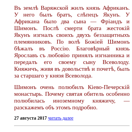
Въ землѣ Варяжской жилъ князь Африканъ.
У него былъ братъ, слѣпецъ Якунъ. У
Африкана было два сына — Фріандъ и
Шимонъ. Послѣ смерти брата жестокій
Якунъ изгналъ своихъ двухъ беззащитныхъ
племянниковъ. По волѣ Божіей Шимонъ
бѣжалъ въ Россію. Благовѣрный князь
Ярославъ съ любовію принялъ изгнанника и
передалъ его своему сыну Всеволоду.
Княжичъ, живя въ довольствѣ и почетѣ, былъ
за старшаго у князя Всеволода.
Шимонъ очень полюбилъ Кіево-Печерскій
монастырь. Почему святая обитель особенно
полюбилась иноземному княжичу, —
разскажемъ объ этомъ подробно.
27 августа 2017
читать далее