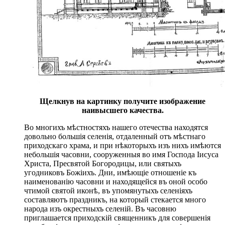
Щелкнув на картинку получите изображение
наивысшего качества.
Во многихъ мѣстностяхъ нашего отечества находятся
довольно большія селенія, отдаленный отъ мѣстнаго
приходскаго храма, и при нѣкоторыхъ изъ нихъ имѣются
небольшія часовни, сооруженныя во имя Господа Іисуса
Христа, Пресвятой Богородицы, или святыхъ
угодниковъ Божіихъ. Дни, имѣющіе отношеніе къ
наименованію часовни и находящейся въ оной особо
чтимой святой иконѣ, въ упомянутыхъ селеніяхъ
составляютъ праздникъ, на который стекается много
народа изъ окрестныхъ селеній. Въ часовню
приглашается приходскій священникъ для совершенія