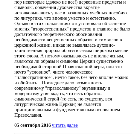
пор некоторые (далеко не все!) церковные предметы и
символы, облачения духовенства вкратце
истолковывались у нас в различных учебных пособиях
по литургике, что вполне уместно и естественно.
Однако в этих толкованиях отсутствовало объяснение
многих "второстепенных" предметов и главное не было
достаточного теоретического обоснования
необходимости вещественных образов и символов в
церковной жизни, никак не выявлялась духовно-
таинственная природа образа в самом широком смысле
этого слова. А потому оказывалось не вполне ясным,
являются ли образы и символы Церкви существенно
необходимой стороной Православной веры, или это
нечто "условное", чисто человеческое,
"иллюстративное", нечто такое, без чего вполне можно
и обойтись... Последнее дало возможность
современному "православному" экуменизму и
модернизму утверждать, что весь образно-
символический строй (то есть, по существу, вся
литургическая жизнь Церкви) не является
принципиальным и фундаментальным основанием
Православия.
05 сентября 2016
читать далее