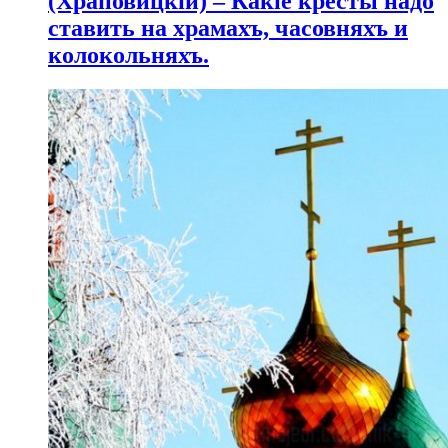
(Храповицкій) – Какіе кресты надо
ставить на храмахъ, часовняхъ и
колокольняхъ.