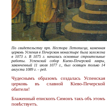
По свидетельству прп. Нестора Летописца, каменная
церковь Успения в Печерском монастыре была заложена
в 1073 г. В 1075 г. начались основные строительные
работы. Успенский собор Киево-Печерской лавры,
законченный 11 июля 1077 г., был освящен только 14
августа 1089 г. – ред.
Чудеснымъ образомъ создалась Успенская
церковь въ славной Кіево-Печерской
обители!
Блаженный епископъ Симонъ такъ объ этомъ
повѣствуетъ.