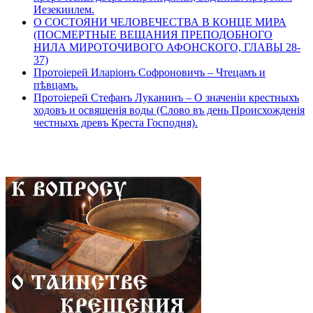
Иезекиилем.
О СОСТОЯНИ ЧЕЛОВЕЧЕСТВА В КОНЦЕ МИРА
(ПОСМЕРТНЫЕ ВЕЩАНИЯ ПРЕПОДОБНОГО
НИЛА МИРОТОЧИВОГО АФОНСКОГО, ГЛАВЫ 28-
37)
Протоіерей Иларіонъ Софроновичъ – Чтецамъ и
пѣвцамъ.
Протоіерей Стефанъ Луканинъ – О значеніи крестныхъ
ходовъ и освященія воды (Слово въ день Происхожденія
честныхъ древъ Креста Господня).