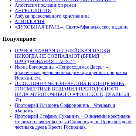
Апостасия последних времен
АНГЕЛОЛОГИЯ
Азбука православного христианина
АГИОЛОГИЯ
«ДУХОВНАЯ БРАНЬ». Свято-Афанасьевское издание
Популярное:
ПРАВОСЛАВНАЯ И ИУДЕЙСКАЯ ПАСХИ
НИКОГДА НЕ СОВПАДАЮТ (ВРЕМЯ
ПРАЗДНОВАНИЯ ПАСХИ).
Икона Богородицы «Непроходимая Дверь» –
пророческая дверь непроходимая, виденная пророком
Иезекиилем.
О СОСТОЯНИ ЧЕЛОВЕЧЕСТВА В КОНЦЕ МИРА
(ПОСМЕРТНЫЕ ВЕЩАНИЯ ПРЕПОДОБНОГО
НИЛА МИРОТОЧИВОГО АФОНСКОГО, ГЛАВЫ 28-
37)
Протоіерей Иларіонъ Софроновичъ – Чтецамъ и
пѣвцамъ.
Протоіерей Стефанъ Луканинъ – О значеніи крестныхъ
ходовъ и освященія воды (Слово въ день Происхожденія
честныхъ древъ Креста Господня).