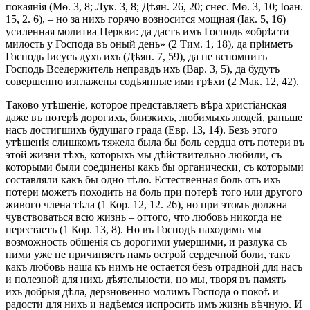
покаянія (Мѳ. 3, 8; Лук. 3, 8; Дѣян. 26, 20; снес. Мѳ. 3, 10; Іоан.
15, 2. 6), – но за нихъ горячо возносится мощная (Іак. 5, 16)
усиленная молитва Церкви: да дастъ имъ Господь «обрѣсти
милость у Господа въ оный день» (2 Тим. 1, 18), да пріиметъ
Господь Іисусъ духъ ихъ (Дѣян. 7, 59), да не вспомнитъ
Господь Вседержитель неправдъ ихъ (Вар. 3, 5), да будутъ
совершенно изглажены содѣянные ими грѣхи (2 Мак. 12, 42).
Таково утѣшеніе, которое представляетъ вѣра христіанская
даже въ потерѣ дорогихъ, близкихъ, любимыхъ людей, раньше
насъ достигшихъ будущаго града (Евр. 13, 14). Безъ этого
утѣшенія слишкомъ тяжела была бы боль сердца отъ потери въ
этой жизни тѣхъ, которыхъ мы дѣйствительно любили, съ
которыми были соединены какъ бы органически, съ которыми
составляли какъ бы одно тѣло. Естественная боль отъ ихъ
потери можетъ походить на боль при потерѣ того или другого
живого члена тѣла (1 Кор. 12, 12. 26), но при этомъ должна
чувствоваться всю жизнь – оттого, что любовь никогда не
перестаетъ (1 Кор. 13, 8). Но въ Господѣ находимъ мы
возможность общенія съ дорогими умершими, и разлука съ
ними уже не причиняетъ намъ острой сердечной боли, такъ
какъ любовь наша къ нимъ не остается безъ отрадной для насъ
и полезной для нихъ дѣятельности, но мы, творя въ память
ихъ добрыя дѣла, дерзновенно молимъ Господа о покоѣ и
радости для нихъ и надѣемся испросить имъ жизнь вѣчную. И