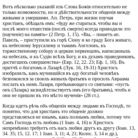
Вотъ нѣсколько указаній изъ Слова Божія относительно не
только возможности, но и дѣйствительности общенія между
живыми и умершими. Ап. Петръ, при жизни поучая
христіанъ, обѣщалъ имъ: «буду же стараться, чтобы вы и
послѣ моего отшествія (послѣ смерти) всегда приводили это
(наученіе) на память» (2 Петр. 1, 15). «Вы, – пишетъ ап.
Павелъ, – приступили къ горѣ Сіону и ко граду Бога живаго,
къ небесному Іерусалиму и тьмамъ Ангеловъ, къ
торжественному собору и церкви первенцевъ, написанныхъ
на небесахъ, и къ Судіи всѣхъ Богу, и къ духамъ праведниковъ,
достигшихъ совершенства» (Евр. 12, 22. 23; Еф. 1, 10). Въ
притчѣ о богатомъ и Лазарѣ (Лук. 16, 19-31) Христосъ
изобразилъ, какъ мучившійся въ аду богатый человѣкъ
безпокоился за своихъ живыхъ братьевъ и просилъ Авраама
послать къ нимъ Лазаря, пребывающаго со святыми: «пусть
онъ (Лазарь) засвидѣтельствуетъ имъ (его братьямъ), чтобъ и
они не пришли въ это мѣсто мученія» (28 ст.).
Когда идетъ рѣчь объ общеніи между людьми въ Господѣ, то
понятно, что для христіанъ это общеніе должно
представляться не инымъ, какъ полнымъ любви, потому что
Самъ Господь есть любовь (1 Іоан. 4, 16) и Христосъ
непремѣнно требуетъ отъ насъ любви другъ къ другу (Іоан. 13,
34. 35; 15, 12. 17; 1 Іоан. 3, 11; 4, 21; Колос. 3, 14 и др.),