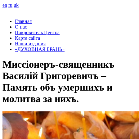
en
ru
uk
Главная
О нас
Покровитель Центра
Карта сайта
Наши издания
«ДУХОВНАЯ БРАНЬ»
Миссіонеръ-священникъ
Василій Григоревичъ –
Память объ умершихъ и
молитва за нихъ.