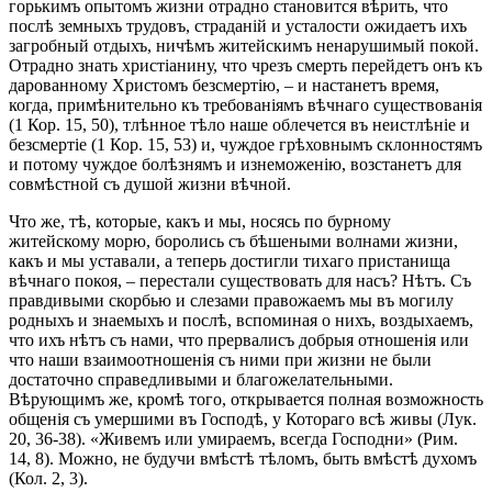
горькимъ опытомъ жизни отрадно становится вѣрить, что
послѣ земныхъ трудовъ, страданій и усталости ожидаетъ ихъ
загробный отдыхъ, ничѣмъ житейскимъ ненарушимый покой.
Отрадно знать христіанину, что чрезъ смерть перейдетъ онъ къ
дарованному Христомъ безсмертію, – и настанетъ время,
когда, примѣнительно къ требованіямъ вѣчнаго существованія
(1 Кор. 15, 50), тлѣнное тѣло наше облечется въ неистлѣніе и
безсмертіе (1 Кор. 15, 53) и, чуждое грѣховнымъ склонностямъ
и потому чуждое болѣзнямъ и изнеможенію, возстанетъ для
совмѣстной съ душой жизни вѣчной.
Что же, тѣ, которые, какъ и мы, носясь по бурному
житейскому морю, боролись съ бѣшеными волнами жизни,
какъ и мы уставали, а теперь достигли тихаго пристанища
вѣчнаго покоя, – перестали существовать для насъ? Нѣтъ. Съ
правдивыми скорбью и слезами правожаемъ мы въ могилу
родныхъ и знаемыхъ и послѣ, вспоминая о нихъ, воздыхаемъ,
что ихъ нѣтъ съ нами, что прервалисъ добрыя отношенія или
что наши взаимоотношенія съ ними при жизни не были
достаточно справедливыми и благожелательными.
Вѣрующимъ же, кромѣ того, открывается полная возможность
общенія съ умершими въ Господѣ, у Котораго всѣ живы (Лук.
20, 36-38). «Живемъ или умираемъ, всегда Господни» (Рим.
14, 8). Можно, не будучи вмѣстѣ тѣломъ, быть вмѣстѣ духомъ
(Кол. 2, 3).