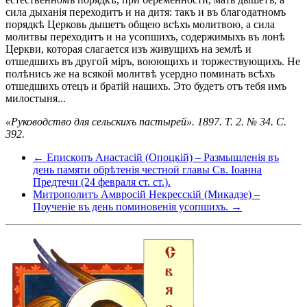
сила дыханія переходитъ и на дитя: такъ и въ благодатномъ
порядкѣ Церковь дышетъ общею всѣхъ молитвою, а сила
молитвы переходитъ и на усопшихъ, содержимыхъ въ лонѣ
Церкви, которая слагается изъ живущихъ на землѣ и
отшедшихъ въ другой міръ, воюющихъ и торжествующихъ. Не
полѣнись же на всякой молитвѣ усердно поминать всѣхъ
отшедшихъ отецъ и братій нашихъ. Это будетъ отъ тебя имъ
милостыня...
«Руководство для сельскихъ пастырей». 1897. Т. 2. № 34. C.
392.
← Епископъ Анастасій (Опоцкій) – Размышленія въ
день памяти обрѣтенія честной главы Св. Іоанна
Предтечи (24 февраля ст. ст.).
Митрополитъ Амвросій Некресскій (Микадзе) –
Поученіе въ день поминовенія усопшихъ. →