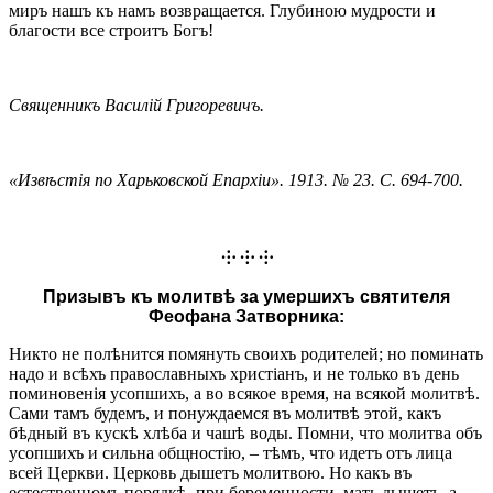
миръ нашъ къ намъ возвращается. Глубиною мудрости и
благости все строитъ Богъ!
Священникъ Василій Григоревичъ.
«Извѣстія по Харьковской Епархіи». 1913. № 23. С. 694-700.
⸭ ⸭ ⸭
Призывъ къ молитвѣ за умершихъ святителя
Феофана Затворника:
Никто не полѣнится помянуть своихъ родителей; но поминать
надо и всѣхъ православныхъ христіанъ, и не только въ день
поминовенія усопшихъ, а во всякое время, на всякой молитвѣ.
Сами тамъ будемъ, и понуждаемся въ молитвѣ этой, какъ
бѣдный въ кускѣ хлѣба и чашѣ воды. Помни, что молитва объ
усопшихъ и сильна общностію, – тѣмъ, что идетъ отъ лица
всей Церкви. Церковь дышетъ молитвою. Но какъ въ
естественномъ порядкѣ, при беременности, мать дышетъ, а