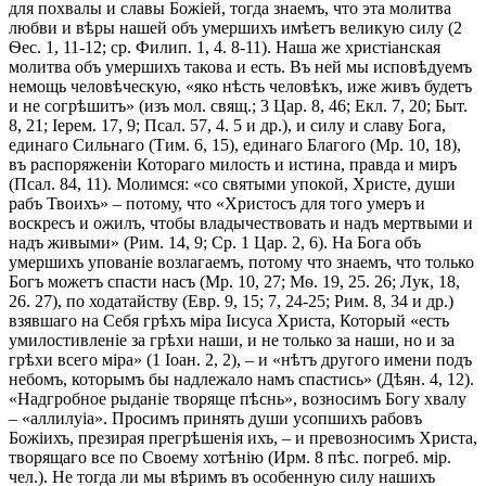
для похвалы и славы Божіей, тогда знаемъ, что эта молитва
любви и вѣры нашей объ умершихъ имѣетъ великую силу (2
Ѳес. 1, 11-12; ср. Филип. 1, 4. 8-11). Наша же христіанская
молитва объ умершихъ такова и есть. Въ ней мы исповѣдуемъ
немощь человѣческую, «яко нѣсть человѣкъ, иже живъ будетъ
и не согрѣшитъ» (изъ мол. свящ.; 3 Цар. 8, 46; Екл. 7, 20; Быт.
8, 21; Іерем. 17, 9; Псал. 57, 4. 5 и др.), и силу и славу Бога,
единаго Сильнаго (Тим. 6, 15), единаго Благого (Мр. 10, 18),
въ распоряженіи Котораго милость и истина, правда и миръ
(Псал. 84, 11). Молимся: «со святыми упокой, Христе, души
рабъ Твоихъ» – потому, что «Христосъ для того умеръ и
воскресъ и ожилъ, чтобы владычествовать и надъ мертвыми и
надъ живыми» (Рим. 14, 9; Ср. 1 Цар. 2, 6). На Бога объ
умершихъ упованіе возлагаемъ, потому что знаемъ, что только
Богъ можетъ спасти насъ (Мр. 10, 27; Мѳ. 19, 25. 26; Лук, 18,
26. 27), по ходатайству (Евр. 9, 15; 7, 24-25; Рим. 8, 34 и др.)
взявшаго на Себя грѣхъ міра Іисуса Христа, Который «есть
умилостивленіе за грѣхи наши, и не только за наши, но и за
грѣхи всего міра» (1 Іоан. 2, 2), – и «нѣтъ другого имени подъ
небомъ, которымъ бы надлежало намъ спастись» (Дѣян. 4, 12).
«Надгробное рыданіе творяще пѣснь», возносимъ Богу хвалу
– «аллилуіа». Просимъ принять души усопшихъ рабовъ
Божіихъ, презирая прегрѣшенія ихъ, – и превозносимъ Христа,
творящаго все по Своему хотѣнію (Ирм. 8 пѣс. погреб. мір.
чел.). Не тогда ли мы вѣримъ въ особенную силу нашихъ