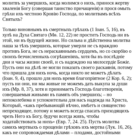
молитвъ за умершихъ, когда молимся о нихъ, принося жертву
хваленія Богу (совершая таинство причащенія) и прося омыть
грѣхи ихъ честною Кровію Господа, по молитвамъ всѣхъ
Святыхъ?
Только виновнымъ въ смертныхъ грѣхахъ (1 Іоан. 5, 16), въ
хулѣ на Духа Святаго (Мѳ. 12, 22) не проститъ Господь ни въ
этой, ни въ будущей жизни. Но сильна и дѣйственна молитва
наша за тѣхъ умершихъ, которые умерли не съ враждою
противъ Бога, не съ нераскаяннымъ сердцемъ, но со скорбію о
своихъ безчисленныхъ согрѣшеніяхъ, хотя бы въ послѣдніе
дни и часы жизни своей, и съ надеждою на милосердіе Божіе.
Пусть они на дѣлѣ не могли показать своего раскаянія, потому
что пришла для нихъ ночь, когда никто не можетъ дѣлать
(Іоан. 9, 4), прошло для нихъ время благопріятное (2 Кор. 6, 2);
пусть ни они, ни мы живые не можемъ дать выкупа за души
ихъ (Мр. 8, 37), хотя и принимаетъ Господь благотворенія,
совершаемыя живыми въ память объ умершихъ; – но
непоколебима и успокоительна для насъ надежда на Христа,
Который, «какъ пребывающій вѣчно, имѣетъ и священство
непреходящее, потому и можетъ всегда спасать приходящихъ
чрезъ Него къ Богу, будучи всегда живъ, чтобы
ходатайствовать за нихъ» (Евр. 7, 24. 25). Пусть молитва
самихъ мертвыхъ о прощеніи грѣховъ ихъ мертва (Лук. 16, 26),
какъ не сопровождаемая дѣлами – плодами, достойными