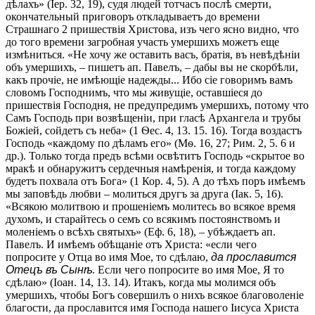
дѣлахъ» (Іер. 32, 19), судя людей тотчасъ послѣ смерти,
окончательный приговоръ откладываетъ до времени
Страшнаго 2 пришествія Христова, изъ чего ясно видно, что
до того времени загробная участь умершихъ можетъ еще
измѣниться. «Не хочу же оставить васъ, братія, въ невѣдѣніи
объ умершихъ, – пишетъ ап. Павелъ, – дабы вы не скорбѣли,
какъ прочіе, не имѣющіе надежды... Ибо сіе говоримъ вамъ
словомъ Господнимъ, что мы живущіе, оставшіеся до
пришествія Господня, не предупредимъ умершихъ, потому что
Самъ Господь при возвѣщеніи, при гласѣ Архангела и трубы
Божіей, сойдетъ съ неба» (1 Ѳес. 4, 13. 15. 16). Тогда воздастъ
Господь «каждому по дѣламъ его» (Мѳ. 16, 27; Рим. 2, 5. 6 и
др.). Только тогда предъ всѣми освѣтитъ Господь «скрытое во
мракѣ и обнаружитъ сердечныя намѣренія, и тогда каждому
будетъ похвала отъ Бога» (1 Кор. 4, 5). А до тѣхъ поръ имѣемъ
мы заповѣдь любви – молиться другъ за друга (Іак. 5, 16).
«Всякою молитвою и прошеніемъ молитесь во всякое время
духомъ, и старайтесь о семъ со всякимъ постоянствомъ и
моленіемъ о всѣхъ святыхъ» (Еф. 6, 18), – убѣждаетъ ап.
Павелъ. И имѣемъ обѣщаніе отъ Христа: «если чего
попросите у Отца во имя Мое, то сдѣлаю,
да прославится
Отецъ въ Сынѣ
. Если чего попросите во имя Мое, Я то
сдѣлаю» (Іоан. 14, 13. 14). Итакъ, когда мы молимся объ
умершихъ, чтобы Богъ совершилъ о нихъ всякое благоволеніе
благости, да прославится имя Господа нашего Іисуса Христа