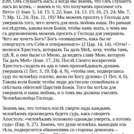
Его
, Онъ слушаетъ насъ; а когда мы знаемъ, что Онъ слушаетъ
насъ во всемъ, – знаемъ и то, что получаемъ просимое отъ
Него» (1 Іоан. 5, 14. 15; 3, 22; Іоан. 14, 13. 15; 16, 23. 24; Мѳ. 7,
7; Мр. 11, 24; Лук. 11, 19)? Мы можемъ просить у Господа для
умершихъ того, чего хочетъ для нихъ любовь наша. Но раньше
изслѣдуемъ, какова воля Божія, чтобы намъ знать, о чемъ мы
съ дерзновеніемъ можемъ просить у Господа для умершихъ.
Чего же хочетъ Богъ? Богъ «помышляетъ, какъ бы не
отвергнуть отъ Себя и отверженнаго» (2 Цар. 14, 14). «Отче! –
молился Христосъ, которыхъ Ты далъ Мнѣ, хочу, чтобы тамъ,
гдѣ Я, и они были со Мною, да видятъ славу Мою, которую
Ты далъ Мнѣ» (Іоан. 17, 24). Послѣ Своего воскресенія
Христосъ сходилъ въ адъ и тамъ проповѣдывалъ душамъ
умершихъ (1 Пет. 3, 19; Еф. 4, 9), «чтобы они, подвергшись
суду по человѣку плотію, жили по Богу духомъ» (1 Пет. 4, 6).
Такова воля Божія: чтобы люди достигали спокойныхъ и
свѣтлыхъ обителей Царствія Божія. Того бы хотѣла для
умершихъ и наша любовь, и о томъ мы должны умолять
Человѣколюбца Господа.
Знаемъ мы, что тотчасъ послѣ смерти надъ каждымъ
человѣкомъ произведенъ будетъ судъ, какъ говоритъ
Апостолъ: «человѣкамъ положено однажды умереть, а потомъ
судъ» (Евр. 9, 27). Знаемъ, что душа человѣка, вышедши изъ
тѣла, подвергнется обвиненіямъ со стороны демоновъ –