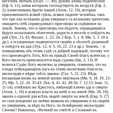
ангеловъ лютыхъ (Псал. 77, 49), духовъ злобы поднебесной
(Еф. 6, 12), князь которыхъ господствуетъ въ воздухѣ (Еф. 2,
2), клеветниковъ братіи нашей (Апок. 12, 10), которые
припоминаютъ всякій грѣхъ, всякое паденіе человѣка, такъ
что при ихъ истязаніи душа умершаго съ великимъ трепетомъ
ожидаетъ себѣ справедливаго приговора за содѣянное на
землѣ. Знаемъ, что и приговоръ послѣдуетъ: оправдавшіеся
будутъ испытывать облегченіе, радость и веселіе и пойдутъ въ
рай (Лук. 23, 43; Филип. 1, 23. 24; 2 Кор. 5, 1. 8; Mѳ. 5, 3. 10 и
др.), а осужденные подвергнутся скорби и тѣснотѣ душевной
и пойдутъ въ адъ (Лук. 12, 4. 5; 16, 22. 23 и др.). Знаемъ, – и
помышляемъ объ этомъ судѣ съ доброй надеждой, потому что
его производитъ Тотъ, Кто въ правдѣ Своей благъ всячески, у
Кого милость превозносится надъ судомъ (Іак. 2, 13). И
вознося Судіи–Богу молитвы за умершихъ, помнимъ, что на
плоды побуждающихъ насъ къ этимъ молитвамъ благости,
милосердія и вѣры «нѣтъ закона» (Гал. 5, 22. 23). Вѣдь
воскрешая вновь къ земной жизни мертвыхъ (Мѳ. 9, 18. 19. 23-
25; Мр. 5, 22. 24. 35-43; Лук. 8, 41. 42. 49-56; 7, 12-15; Іоан. 11,
11-14), отмѣнялъ же Христосъ, имѣющій ключи ада и смерти
(Апок. 1, 18) и всякую власть на небѣ и на землѣ (Мѳ. 28, 18),
законъ о единой для всѣхъ людей смерти на землѣ (Евр. 9, 27)
по снисхожденію къ любви живыхъ къ умершимъ и къ скорби
по умершимъ, за вѣру въ Него, по безмѣрному милосердію
Своему? Наконецъ, «Великій въ совѣтѣ и Сильный въ