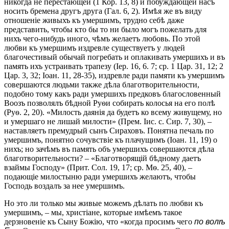
никогда не перестающей (1 Кор. 13, 8) и побуждающей насъ
носить бремена другъ друга (Гал. 6, 2). Имѣя же въ виду
отношеніе живыхъ къ умершимъ, трудно себѣ даже
представить, чтобы кто бы то ни было могъ пожелать для
нихъ чего-нибудь иного, чѣмъ желаетъ любовь. По этой
любви къ умершимъ издревле существуетъ у людей
благочестивый обычай погребать и оплакивать умершихъ и въ
память ихъ устраивать трапезу (Іер. 16, 6. 7; ср. 1 Цар. 31, 12; 2
Цар. 3, 32; Іоан. 11, 28-35), издревле ради памяти къ умершимъ
совершаются людьми также дѣла благотворительности,
подобно тому какъ ради умершихъ предковъ благословенный
Воозъ позволялъ бѣдной Руѳи собирать колосья на его полѣ
(Руѳ. 2, 20). «Милость даянія да будетъ ко всему живущему, но
и умершаго не лишай милости» (Прем. Іис. с. Сир. 7, 30), –
наставляетъ премудрый сынъ Сираховъ. Понятна печаль по
умершимъ, понятно сочувствіе къ плачущимъ (Іоан. 11, 19) о
нихъ; но зачѣмъ въ память объ умершихъ совершаются дѣла
благотворительности? – «Благотворящій бѣдному даетъ
взаймы Господу» (Прит. Сол. 19, 17; ср. Мѳ. 25, 40), –
подающіе милостыню ради умершихъ желаютъ, чтобы
Господь воздалъ за нее умершимъ.
Но это ли только мы живые можемъ дѣлать по любви къ
умершимъ, – мы, христіане, которые имѣемъ такое
дерзновеніе къ Сыну Божію, что «когда просимъ чего
по волѣ