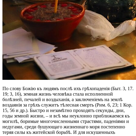
По слову Божію къ людямъ послѣ ихъ грѣхопаденія (Быт. 3, 17.
19; 3, 16), земная жизнь человѣка стала исполненной
болѣзней, печалей и воздыханія, а заключеніемъ на землѣ
воздаянія за грѣхъ служитъ тѣлесная смерть (Рим. 6, 23; 1 Кор.
15, 56 и др.). Быстро и незамѣтно проходятъ секунды, дни,
годы земной жизни, – и всѣ мы неуклонно приближаемся къ
могилѣ, боримые многочисленными страстями, паденіями и
недугами, среди бушующаго жизненнаго моря постепенно
теряя силы къ житейской борьбѣ. И для искушенныхъ