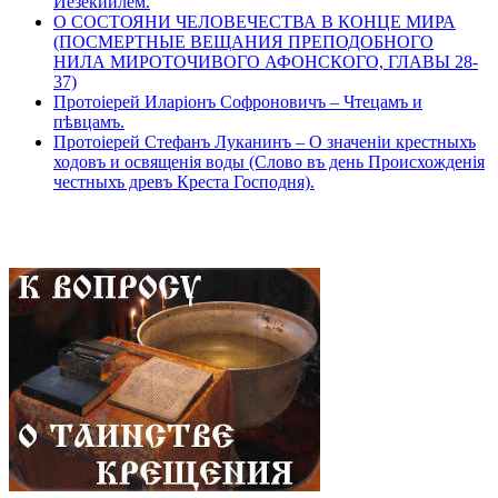
Иезекиилем.
О СОСТОЯНИ ЧЕЛОВЕЧЕСТВА В КОНЦЕ МИРА
(ПОСМЕРТНЫЕ ВЕЩАНИЯ ПРЕПОДОБНОГО
НИЛА МИРОТОЧИВОГО АФОНСКОГО, ГЛАВЫ 28-
37)
Протоіерей Иларіонъ Софроновичъ – Чтецамъ и
пѣвцамъ.
Протоіерей Стефанъ Луканинъ – О значеніи крестныхъ
ходовъ и освященія воды (Слово въ день Происхожденія
честныхъ древъ Креста Господня).