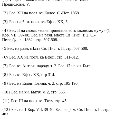
Предисловіе, V.
{2} Бес. XII на посл. къ Колос. С.-Пет. 1858.
{3} Бес. на 5 гл. посл. къ Ефес. XX, 5.
{4} Бес. II на слова: «жена привязана есть закономъ мужу» (1
Кор. VII, 39-40). Бес. на разн. мѣста Св. Пис., т. 2. С.-
Петербургъ. 1862., стр. 507-508.
{5 Бес. на разн. мѣста Св. Пис. т. II, стр. 507-508.
{6v Бес. XX на посл. къ Ефес., стр. 311-312.
{7} Бес. къ Антіох. народу, т. 2. Бес. 17 на кн. Быт.
{8} Бес. къ Ефес. XX, стр 314.
{9} Бес. на Еванг. Іоанна, ч. 2, стр. 195-196.
{10} Бес. на кн. Бытія, ч. 2, стр. 365.
{11} Бес. III на посл. къ Титу, стр. 45.
{12} Бес. на 1 Кор. VII, 39-40. Бес. на р. м. Св. Пис., т. II, стр.
483.