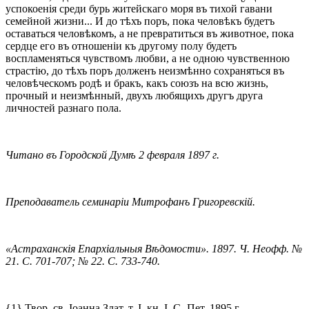
успокоенія среди бурь житейскаго моря въ тихой гавани
семейной жизни... И до тѣхъ поръ, пока человѣкъ будетъ
оставаться человѣкомъ, а не превратиться въ животное, пока
сердце его въ отношеніи къ другому полу будетъ
воспламеняться чувствомъ любви, а не одною чувственною
страстію, до тѣхъ поръ долженъ неизмѣнно сохраняться въ
человѣческомъ родѣ и бракъ, какъ союзъ на всю жизнь,
прочный и неизмѣнный, двухъ любящихъ другъ друга
личностей разнаго пола.
Читано въ Городской Думѣ 2 февраля 1897 г.
Преподаватель семинаріи Митрофанъ Григоревскій.
«Астраханскія Епархіальныя Вѣдомости». 1897. Ч. Неофф. №
21. С. 701-707; № 22. С. 733-740.
{1} Твор. св. Іоанна Злат. т. I, кн. I. С.-Пет. 1895 г.