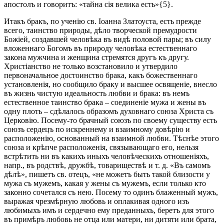
апостолъ и говоритъ: «тайна сія велика есть»{5}.
Итакъ бракъ, по ученію св. Іоанна Златоуста, есть прежде
всего, таинство природы, дѣло творческой премудрости
Божіей, создавшей человѣка въ видѣ половой пары; въ силу
вложеннаго Богомъ въ природу человѣка естественнаго
закона мужчина и женщина стремятся другъ къ другу.
Христіанство не только возстановило и утвердило
первоначальное достоинство брака, какъ божественнаго
установленія, но сообщило браку и высшее освященіе, внесло
въ жизнь чистую идеальность любви и брака: въ немъ
естественное таинство брака – соединеніе мужа и жены въ
одну плоть – сдѣлалось образомъ духовнаго союза Христа съ
Церковію. Посему-то брачный союзъ по своему существу есть
союзъ сердецъ по искреннему и взаимному довѣрію и
расположенію, основанный на взаимной любви. Тѣснѣе этого
союза и крѣпче расположенія, связывающаго его, нельзя
встрѣтить ни въ какихъ иныхъ человѣческихъ отношеніяхъ,
напр., въ родствѣ, дружбѣ, товариществѣ и т. д. «Въ самомъ
дѣлѣ», пишетъ св. отецъ, «не можетъ быть такой близости у
мужа съ мужемъ, какая у жены съ мужемъ, если только кто
законно сочетался съ нею. Посему то одинъ блаженный мужъ,
выражая чрезмѣрную любовь и оплакивая одного изъ
любимыхъ имъ и сердечно ему преданныхъ, беретъ для этого
въ примѣръ любовь не отца или матери, ни дитяти или брата,