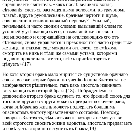
спрашиваетъ святитель, «какъ послѣ великаго вопля,
сѣтованія, слезъ съ распущенными волосами, въ траурномъ
платьѣ, вдругъ рукоплесканіе, брачные чертоги и шумъ,
совершенно противоположный первому?.. Унылый,
печальный, и часто своими слезами вызывавшій слезы по
усопшей у утѣшающихъ его, называвшій жизнь свою
невыносимою и огорчавшійся на отвлекающихъ его отъ
сѣтованія, снова украшается и превозносится часто среди тѣхъ
же лицъ, и глазами еще мокрыми отъ слезъ, со смѣхомъ
смотритъ на нихъ и тѣми же самыми устами, которыми
недавно проклиналъ все это, всѣхъ привѣтствуетъ и
цѣлуетъ»{17}.
Но хотя второй бракъ мало мирится съ существомъ брачнаго
союза, все же вторые браки, по ученію Iоанна Златоуста, не
возбраняются рѣшительно, такъ какъ апостолъ извиняетъ
вступающихъ во второй бракъ{18}. Побужденіемъ къ
дозволенію втораго брака служитъ то, что брачный союзъ для
того или другаго супруга можетъ прекратиться очень рано,
когда внѣбрачная жизнь можетъ подвергать большимъ
опасностямъ чистоту нравственнаго состоянія. Поэтому,
говоритъ Златоустъ, тѣмъ изъ женъ, которыя не могутъ во
всей строгости сносить жизни вдовства, апостолъ предлагаетъ
и совѣтуетъ вторично вступить въ бракъ{19}.