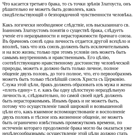
Что касается третьяго брака, то съ точки зрѣнія Златоуста, онъ
рѣшительно не можетъ быть дозволенъ, какъ
свидѣтельствующій о безпорядочной чувственности человѣка.
Какъ логически необходимое слѣдствіе, изъ высказаннаго св.
Іоанномъ Златоустомъ понятія о существѣ брака, слѣдуетъ
ученіе его неразрывности и нерасторжимости брачнаго союза.
Въ брачномъ союзѣ одна личность отдается другой всецѣло и
вполнѣ, такъ что ихъ союзъ долженъ быть исключительнымъ
и на всю жизнь; только при этомъ условіи онъ можетъ быть
самымъ внутреннимъ и нравственнымъ. Его цѣлію,
соотвѣтствующею нравственному достоинству человѣческой
природы, можетъ и должно быть только личное, полное
общеніе двухъ половъ, до того полное, что, его первообразомъ
можетъ быть только тѣснѣйшій союзъ Христа съ Церковію.
Служа этой цѣли, бракъ долженъ образовать изъ мужа и жены
«плоть едину» т. е. какъ бы одну цѣлостную нераздѣльную
личность и, слѣдовательно, по самой своей идеѣ долженъ
быть нерасторжимымъ. Инымъ бракъ и не можетъ быть,
потому что осуществленіе такой широкой и возвышенной
цѣли его, какъ взаимное вспомоществованіе и восполненіе
двухъ половъ и тѣсное ихъ жизненное общеніе, не можетъ
быть ограничено извѣстнымъ промежуткомъ времени, по
истеченіи котораго продолженіе брака могло бы оказаться уже
нецѣлесообразнымъ; осуществленіе этой цѣли должно стать