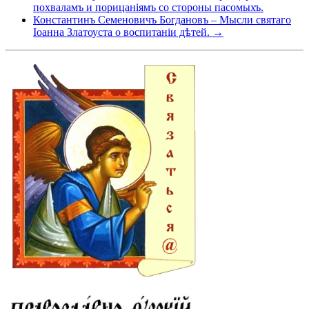
похваламъ и порицаніямъ со стороны пасомыхъ.
Константинъ Семеновичъ Богдановъ – Мысли святаго
Іоанна Златоуста о воспитаніи дѣтей. →