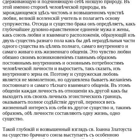
сдерживающую и подчиняющую себѣ низшую природу. Въ
этой именно сторонѣ человѣческой природы, въ
зарождающемся здѣсь чистомъ и возвышенномъ чувствѣ
любви, великій вселенскій учитель и полагаетъ основу
супружества. Отсюда и существо брака онъ опредѣляетъ, какъ
глубочайшее духовно-нравственное единеніе мужа и жены,
какъ союзъ любви и взаимнаго расположенія, образующій изъ
двухъ существъ разнаго пола какъ бы двѣ нераздѣльныя части
одного существа въ цѣляхъ полнаго, самаго внутренняго и
самаго живаго ихъ жизненнаго общенія. Это чувство любви
обязано своимъ возникновеніемъ главнымъ образомъ
постояннымъ внутреннимъ и основнымъ потребностямъ
человѣческой личности и выростаетъ, такъ сказать, изъ
внутренняго зерна ея. Поэтому и супружеская любовь
является не мимолетною, но одушевлена бываетъ желаніемъ
постояннаго и самаго тѣснаго взаимнаго общенія. Въ этомъ
общеніи каждая личность въ отношеніи къ другой какъ бы
выходитъ изъ своихъ личныхъ эгоистическихъ границъ,
оказываетъ полное содѣйствіе другой, перенося весь
жизненный интересъ изъ себя въ другое существо и, такимъ
образомъ, обѣ личности составляютъ одну жизнь, одно
существо.
Такой глубокій и возвышенный взглядъ св. Іоанна Златоуста
на существо брачнаго союза выступаетъ съ особенною