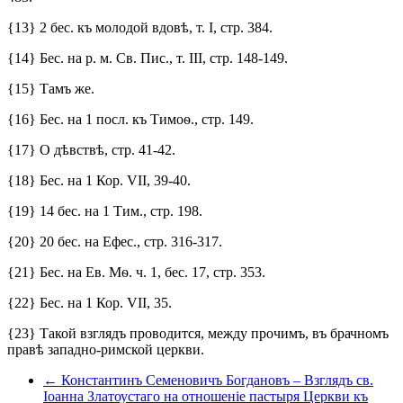
{13} 2 бес. къ молодой вдовѣ, т. I, стр. 384.
{14} Бес. на р. м. Св. Пис., т. III, стр. 148-149.
{15} Тамъ же.
{16} Бес. на 1 посл. къ Тимоѳ., стр. 149.
{17} О дѣвствѣ, стр. 41-42.
{18} Бес. на 1 Кор. VII, 39-40.
{19} 14 бес. на 1 Тим., стр. 198.
{20} 20 бес. на Ефес., стр. 316-317.
{21} Бес. на Ев. Мѳ. ч. 1, бес. 17, стр. 353.
{22} Бес. на 1 Кор. VII, 35.
{23} Такой взглядъ проводится, между прочимъ, въ брачномъ
правѣ западно-римской церкви.
← Константинъ Семеновичъ Богдановъ – Взглядъ св.
Іоанна Златоустаго на отношеніе пастыря Церкви къ