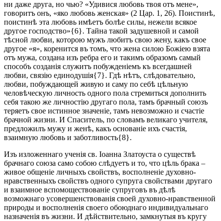
ни даже друга, но чью? «Удивися любовь твоя отъ мене»,
говоритъ онъ, «яко любовь женская» (2 Цар. 1, 26). Поистинѣ,
поистинѣ эта любовь имѣетъ болѣе силы, нежели всякое
другое господство»{6}. Тайна такой задушевной и самой
тѣсной любви, которою мужъ любитъ свою жену, какъ свое
другое «я», коренится въ томъ, что жена силою Божіею взята
отъ мужа, создана изъ ребра его и такимъ образомъ самый
способъ созданія служитъ побужденіемъ къ всегдашней
любви, связію единодушія{7}. Гдѣ нѣтъ, слѣдовательно,
любви, побуждающей живую и саму по себѣ цѣльную
человѣческую личность одного пола стремиться дополнить
себя такою же личностію другаго пола, тамъ брачный союзъ
теряетъ свое истинное значеніе, тамъ невозможно и счастіе
брачной жизни. И Спаситель, по словамъ великаго учителя,
предложилъ мужу и женѣ, какъ основаніе ихъ счастія,
взаимную любовь и заботливость{8}.
Изъ изложеннаго ученія св. Іоанна Златоуста о существѣ
брачнаго союза само собою слѣдуетъ и то, что цѣль брака –
живое общеніе личныхъ свойствъ, восполненіе духовно-
нравственныхъ свойствъ одного супруга свойствами другаго
и взаимное вспомоществованіе супруговъ въ дѣлѣ
возможнаго усовершенствованія своей духовно-нравственной
природы и восполненія своего обоюднаго индивидуальнаго
назначенія въ жизни. И дѣйствительно, замкнутыя въ кругу