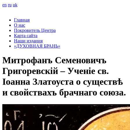
en
ru
uk
Главная
О нас
Покровитель Центра
Карта сайта
Наши издания
«ДУХОВНАЯ БРАНЬ»
Митрофанъ Семеновичъ
Григоревскій – Ученіе св.
Іоанна Златоуста о существѣ
и свойствахъ брачнаго союза.