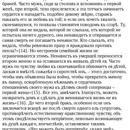
браней. Часто мужъ, сидя за столомъ и вспомнивъ о первой
женѣ, при второй, тихо прослезится; а эта тотчасъ начинаетъ
сердится и нападаетъ, подобно дикому звѣрю, стараясь
наказать его за любовь къ той; и если онъ хочетъ хвалить
скончавшуюся, то похвалы становятея поводомъ къ ссорѣ. Ту,
которой она не видала, которой не слыхала, отъ которой не
испытала ничего дурного, она ненавидитъ и отвращается и
самая смерть не погашаетъ ненависти. Кто слыхалъ, кто
видалъ, чтобы ревновали праху и враждовали противъ
пепла?»{14}. Но нестроенія семейной жизни не
ограничиваются этимъ. Ненависть къ умершей переносится
второю женою и на оставшихся въ живыхъ дѣтей ея. Часто
мужъ по чувству любви къ скончавшейся обнимаетъ ея дѣтей,
лаская и вмѣстѣ сожалѣя о сиротствѣ ихъ, – этого достаточно,
чтобы имъ объявлена была война, чтобы превратить мачиху
въ львицу, оскорбленную нѣжнымъ и сердечныхъ
отношеніемъ своего мужа къ дѣтямъ своей соперницы –
первой жены»{15}. Все это, замѣчаетъ Златоустъ, можетъ
низвратить домъ и сдѣлать для женившагося жизнь не въ
жизнь»{16}. До чего второй бракъ, особенно если онъ
заключается вскорѣ же послѣ смерти одного изъ супруговъ,
противорѣчитъ естественному нравственному чувству, объ
этомъ свидѣтельствуетъ непріятное, невольно возникающее
въ душѣ каждаго, впечатлѣніе, оставляемое такимъ
поступкомъ. «Что можетъ быть непріятнѣе, скажи мнѣ»,