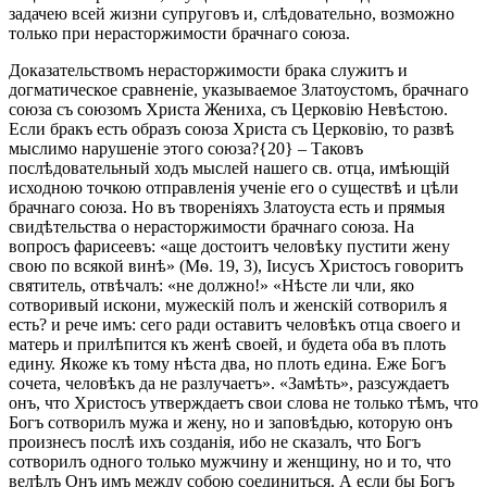
задачею всей жизни супруговъ и, слѣдовательно, возможно
только при нерасторжимости брачнаго союза.
Доказательствомъ нерасторжимости брака служитъ и
догматическое сравненіе, указываемое Златоустомъ, брачнаго
союза съ союзомъ Христа Жениха, съ Церковію Невѣстою.
Если бракъ есть образъ союза Христа съ Церковію, то развѣ
мыслимо нарушеніе этого союза?{20} – Таковъ
послѣдовательный ходъ мыслей нашего св. отца, имѣющій
исходною точкою отправленія ученіе его о существѣ и цѣли
брачнаго союза. Но въ твореніяхъ Златоуста есть и прямыя
свидѣтельства о нерасторжимости брачнаго союза. На
вопросъ фарисеевъ: «аще достоитъ человѣку пустити жену
свою по всякой винѣ» (Мѳ. 19, 3), Iисусъ Христосъ говоритъ
святитель, отвѣчалъ: «не должно!» «Нѣсте ли чли, яко
сотворивый искони, мужескій полъ и женскій сотворилъ я
есть? и рече имъ: сего ради оставитъ человѣкъ отца своего и
матерь и прилѣпится къ женѣ своей, и будета оба въ плоть
едину. Якоже къ тому нѣста два, но плоть едина. Еже Богъ
сочета, человѣкъ да не разлучаетъ». «Замѣть», разсуждаетъ
онъ, что Христосъ утверждаетъ свои слова не только тѣмъ, что
Богъ сотворилъ мужа и жену, но и заповѣдью, которую онъ
произнесъ послѣ ихъ созданія, ибо не сказалъ, что Богъ
сотворилъ одного только мужчину и женщину, но и то, что
велѣлъ Онъ имъ между собою соединиться. А если бы Богъ