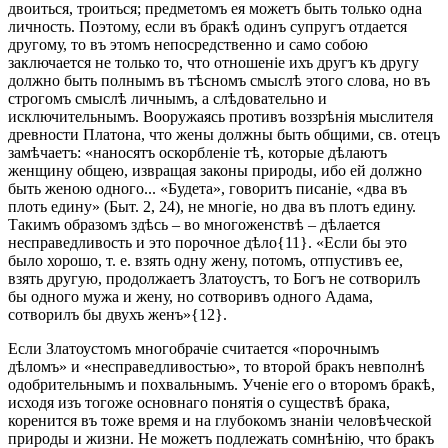
двоиться, троиться; предметомъ ея можетъ быть только одна
личность. Поэтому, если въ бракѣ одинъ супругъ отдается
другому, то въ этомъ непосредственно и само собою
заключается не только то, что отношеніе ихъ другъ къ другу
должно быть полнымъ въ тѣсномъ смыслѣ этого слова, но въ
строгомъ смыслѣ личнымъ, а слѣдовательно и
исключительнымъ. Вооружаясь противъ воззрѣнія мыслителя
древности Платона, что жены должны быть общими, св. отецъ
замѣчаетъ: «наносятъ оскорбленіе тѣ, которые дѣлаютъ
женщину общею, извращая законы природы, ибо ей должно
быть женою одного... «Будета», говоритъ писаніе, «два въ
плоть едину» (Быт. 2, 24), не многіе, но два въ плотъ едину.
Такимъ образомъ здѣсь – во многоженствѣ – дѣлается
несправедливость и это порочное дѣло{11}. «Если бы это
было хорошо, т. е. взять одну жену, потомъ, отпустивъ ее,
взять другую, продолжаетъ Златоустъ, то Богъ не сотворилъ
бы одного мужа и жену, но сотворивъ одного Адама,
сотворилъ бы двухъ женъ»{12}.
Если Златоустомъ многобрачіе считается «порочнымъ
дѣломъ» и «несправедливостью», то второй бракъ невполнѣ
одобрительнымъ и похвальнымъ. Ученіе его о второмъ бракѣ,
исходя изъ тогоже основнаго понятія о существѣ брака,
коренится въ тоже время и на глубокомъ знаніи человѣческой
природы и жизни. Не можетъ подлежать сомнѣнію, что бракъ