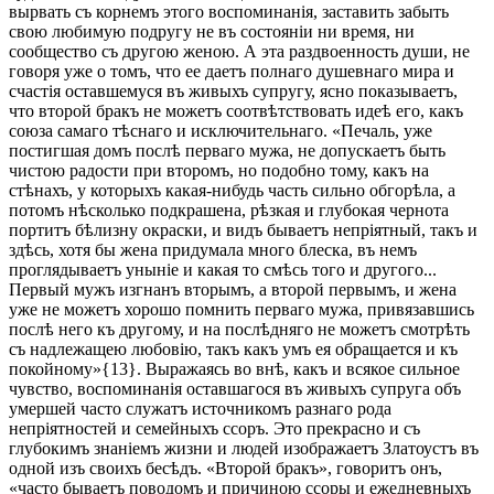
вырвать съ корнемъ этого воспоминанія, заставить забыть
свою любимую подругу не въ состояніи ни время, ни
сообщество съ другою женою. А эта раздвоенность души, не
говоря уже о томъ, что ее даетъ полнаго душевнаго мира и
счастія оставшемуся въ живыхъ супругу, ясно показываетъ,
что второй бракъ не можетъ соотвѣтствовать идеѣ его, какъ
союза самаго тѣснаго и исключительнаго. «Печаль, уже
постигшая домъ послѣ перваго мужа, не допускаетъ быть
чистою радости при второмъ, но подобно тому, какъ на
стѣнахъ, у которыхъ какая-нибудь часть сильно обгорѣла, а
потомъ нѣсколько подкрашена, рѣзкая и глубокая чернота
портитъ бѣлизну окраски, и видъ бываетъ непріятный, такъ и
здѣсь, хотя бы жена придумала много блеска, въ немъ
проглядываетъ уныніе и какая то смѣсь того и другого...
Первый мужъ изгнанъ вторымъ, а второй первымъ, и жена
уже не можетъ хорошо помнить перваго мужа, привязавшись
послѣ него къ другому, и на послѣдняго не можетъ смотрѣть
съ надлежащею любовію, такъ какъ умъ ея обращается и къ
покойному»{13}. Выражаясь во внѣ, какъ и всякое сильное
чувство, воспоминанія оставшагося въ живыхъ супруга объ
умершей часто служатъ источникомъ разнаго рода
непріятностей и семейныхъ ссоръ. Это прекрасно и съ
глубокимъ знаніемъ жизни и людей изображаетъ Златоустъ въ
одной изъ своихъ бесѣдъ. «Второй бракъ», говоритъ онъ,
«часто бываетъ поводомъ и причиною ссоры и ежедневныхъ