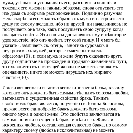
мужа, утѣшать и успокоивать его, разгонять излишнія и
тяжелыя его мысли и такимъ образомъ снова отпускать его
изъ дома съ добрымъ расположеніемъ. Подлинно разумная
жена скорѣе всего можетъ образовать мужа и настроить его
душу по своему желанію, ибо ни друзей, ни начальниковъ не
послушаетъ онъ такъ, какъ послушаетъ свою супругу, когда
она даетъ совѣты. Эти совѣты доставляютъ ему и нѣкоторое
удовольствіе, ибо онъ любитъ эту совѣтницу, И я могъ бы
указать», замѣчаетъ св. отецъ, «многихъ суровыхъ и
неукротимыхъ мужей, которые смягчены такимъ
образомъ»{9}, и если мужъ и жена будутъ оказывать другъ
другу содѣйствіе въ прохожденіи труднаго жизненнаго пути,
то ихъ «ничто въ настоящей жизни не можетъ слишкомъ
опечаливать, ничто не можетъ нарушать ихъ мирнаго
счастія»{10}.
Изъ возвышеннаго и таинственнаго значенія брака, въ силу
котораго онъ долженъ быть самымъ тѣснымъ союзомъ любви,
вытекаютъ и существенныя свойства брака. Такимъ
свойствомъ брака является, по ученію св. Іоанна Богослова,
прежде всего единобрачіе: бракъ долженъ быть союзомъ
одного мужа и одной жены. Это свойство заключается въ
самомъ понятіи о существѣ брака и цѣли его. Живая и
искренняя любовь, составляющая существо брака, по самому
характеру своему (любовь исключительная) не можетъ