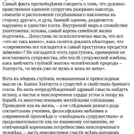
Самый фактъ прелюбодѣянія говоритъ о томъ, что духовно-
нравственное единеніе супруговъ разорвано навсегда,
симпатіи и расположеніе согрѣшившаго наклонены въ
сторону другаго, и духъ, бывшій однимъ, раздвояется;
нарушено и единство плоти. Внутренній миръ и спокойствіе
уничтожены; основы, самый корень семейной жизни
подточенъ... Допустима ли психологически мысль, что все
«это не такъ важно», какъ силятся доказать нѣкоторые, что
«современемъ все изгладится и самый проступокъ предастся
забвенію»? Не изгладится этотъ проступокъ, примиреніе не
возстановитъ супружества, ибо послѣ супружеской измѣны,
какъ замѣчаетъ глубокій знатокъ человѣческой природы –
Златоустъ, «и мужъ уже не мужъ и жена не жена».
Вотъ въ общемъ глубокія, возвышенныя и превосходныя
мысли св. Іоанна Златоуста о существѣ и свойствахъ брачнаго
союза. Въ нихъ непредубѣжденный здравый смыслъ найдетъ
истину, а чистое и неиспорченное сердце устои и опору въ
борьбѣ съ многочисленными житейскими соблазнами.
Проведеніе ихъ въ жизнь, – а не слѣдованіе разнаго рода
сектантскимъ ученіямъ, философскимъ мнѣніямъ и
современной проповѣди о «свободныхъ супружествахъ» и
продолжительности ихъ по взаимному соглашенію, не
отвѣчающей кореннымъ потребностямъ неиспорченнаго
человѣка, – дастъ невозмутимое счастіе всѣмъ ищущимъ