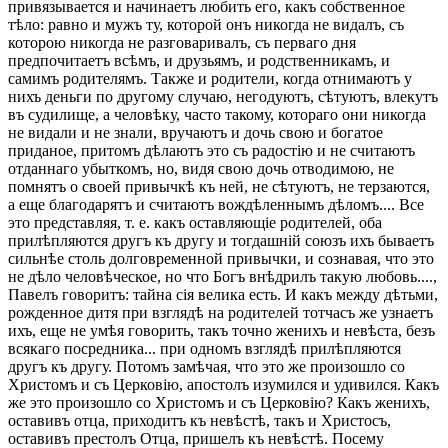
привязывается и начинаетъ любить его, какъ собственное
тѣло: равно и мужъ ту, которой онъ никогда не видалъ, съ
которою никогда не разговаривалъ, съ перваго дня
предпочитаетъ всѣмъ, и друзьямъ, и родственникамъ, и
самимъ родителямъ. Также и родители, когда отнимаютъ у
нихъ деньги по другому случаю, негодуютъ, сѣтуютъ, влекутъ
въ судилище, а человѣку, часто такому, котораго они никогда
не видали и не знали, вручаютъ и дочь свою и богатое
приданое, притомъ дѣлаютъ это съ радостію и не считаютъ
отданнаго убыткомъ, но, видя свою дочь отводимою, не
помнятъ о своей привычкѣ къ ней, не сѣтуютъ, не терзаются,
а еще благодарятъ и считаютъ вождѣленнымъ дѣломъ.... Все
это представляя, т. е. какъ оставляющіе родителей, оба
прилѣпляются другъ къ другу и тогдашній союзъ ихъ бываетъ
сильнѣе столь долговременной привычки, и сознавая, что это
не дѣло человѣческое, но что Богъ внѣдрилъ такую любовь....,
Павелъ говоритъ: тайна сія велика есть. И какъ между дѣтьми,
рожденное дитя при взглядѣ на родителей тотчасъ же узнаетъ
ихъ, еще не умѣя говорить, такъ точно женихъ и невѣста, безъ
всякаго посредника... при одномъ взглядѣ прилѣпляются
другъ къ другу. Потомъ замѣчая, что это же произошло со
Христомъ и съ Церковію, апостолъ изумился и удивился. Какъ
же это произошло со Христомъ и съ Церковію? Какъ женихъ,
оставивъ отца, приходитъ къ невѣстѣ, такъ и Христосъ,
оставивъ престолъ Отца, пришелъ къ невѣстѣ. Посему