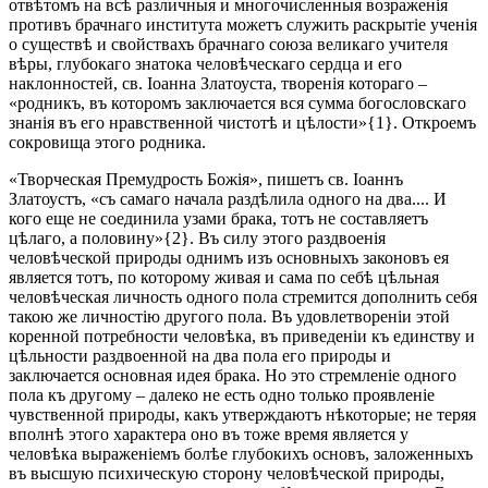
отвѣтомъ на всѣ различныя и многочисленныя возраженія
противъ брачнаго института можетъ служить раскрытіе ученія
о существѣ и свойствахъ брачнаго союза великаго учителя
вѣры, глубокаго знатока человѣческаго сердца и его
наклонностей, св. Іоанна Златоуста, творенія котораго –
«родникъ, въ которомъ заключается вся сумма богословскаго
знанія въ его нравственной чистотѣ и цѣлости»{1}. Откроемъ
сокровища этого родника.
«Творческая Премудрость Божія», пишетъ св. Іоаннъ
Златоустъ, «съ самаго начала раздѣлила одного на два.... И
кого еще не соединила узами брака, тотъ не составляетъ
цѣлаго, а половину»{2}. Въ силу этого раздвоенія
человѣческой природы однимъ изъ основныхъ законовъ ея
является тотъ, по которому живая и сама по себѣ цѣльная
человѣческая личность одного пола стремится дополнить себя
такою же личностію другого пола. Въ удовлетвореніи этой
коренной потребности человѣка, въ приведеніи къ единству и
цѣльности раздвоенной на два пола его природы и
заключается основная идея брака. Но это стремленіе одного
пола къ другому – далеко не есть одно только проявленіе
чувственной природы, какъ утверждаютъ нѣкоторые; не теряя
вполнѣ этого характера оно въ тоже время является у
человѣка выраженіемъ болѣе глубокихъ основъ, заложенныхъ
въ высшую психическую сторону человѣческой природы,