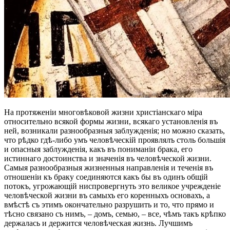
На протяженіи многовѣковой жизни христіанскаго міра
относительно всякой формы жизни, всякаго установленія въ
ней, возникали разнообразныя заблужденія; но можно сказать,
что рѣдко гдѣ-либо умъ человѣческій проявлялъ столь большія
и опасныя заблужденія, какъ въ пониманіи брака, его
истиннаго достоинства и значенія въ человѣческой жизни.
Самыя разнообразныя жизненныя направленія и теченія въ
отношеніи къ браку соединяются какъ бы въ одинъ общій
потокъ, угрожающій ниспровергнуть это великое учрежденіе
человѣческой жизни въ самыхъ его коренныхъ основахъ, а
вмѣстѣ съ этимъ окончательно разрушить и то, что прямо и
тѣсно связано съ нимъ, – домъ, семью, – все, чѣмъ такъ крѣпко
держалась и держится человѣческая жизнь. Лучшимъ