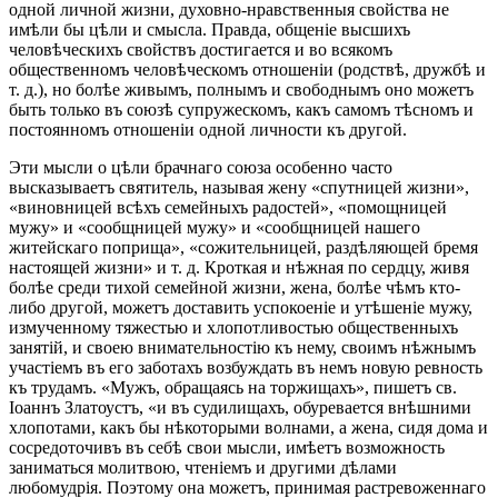
одной личной жизни, духовно-нравственныя свойства не
имѣли бы цѣли и смысла. Правда, общеніе высшихъ
человѣческихъ свойствъ достигается и во всякомъ
общественномъ человѣческомъ отношеніи (родствѣ, дружбѣ и
т. д.), но болѣе живымъ, полнымъ и свободнымъ оно можетъ
быть только въ союзѣ супружескомъ, какъ самомъ тѣсномъ и
постоянномъ отношеніи одной личности къ другой.
Эти мысли о цѣли брачнаго союза особенно часто
высказываетъ святитель, называя жену «спутницей жизни»,
«виновницей всѣхъ семейныхъ радостей», «помощницей
мужу» и «сообщницей мужу» и «сообщницей нашего
житейскаго поприща», «сожительницей, раздѣляющей бремя
настоящей жизни» и т. д. Кроткая и нѣжная по сердцу, живя
болѣе среди тихой семейной жизни, жена, болѣе чѣмъ кто-
либо другой, можетъ доставить успокоеніе и утѣшеніе мужу,
измученному тяжестью и хлопотливостью общественныхъ
занятій, и своею внимательностію къ нему, своимъ нѣжнымъ
участіемъ въ его заботахъ возбуждать въ немъ новую ревность
къ трудамъ. «Мужъ, обращаясь на торжищахъ», пишетъ св.
Іоаннъ Златоустъ, «и въ судилищахъ, обуревается внѣшними
хлопотами, какъ бы нѣкоторыми волнами, а жена, сидя дома и
сосредоточивъ въ себѣ свои мысли, имѣетъ возможность
заниматься молитвою, чтеніемъ и другими дѣлами
любомудрія. Поэтому она можетъ, принимая растревоженнаго