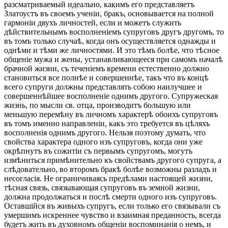
разсматриваемый идеально, какимъ его представляетъ
Златоустъ въ своемъ ученіи, бракъ, основывается на полной
гармоніи двухъ личностей, если и можетъ служить
дѣйствительнымъ восполненіемъ супруговъ другъ другомъ, то
въ томъ только случаѣ, когда онъ осуществляется однажды и
однѣми и тѣми же личностями. И это тѣмъ болѣе, что тѣсное
общеніе мужа и жены, устанавливающееся при самомъ началѣ
брачной жизни, съ теченіемъ времени естественно должно
становиться все полнѣе и совершеннѣе, такъ что въ концѣ
всего супруги должны представлять собою наилучшее и
совершеннѣйшее восполненіе однимъ другого. Супружеская
жизнь, по мысли св. отца, производитъ большую или
меньшую перемѣну въ личномъ характерѣ обоихъ супруговъ
въ томъ именно направленіи, какъ это требуется въ цѣляхъ
восполненія однимъ другого. Нельзя поэтому думать, что
свойства характера одного изъ супруговъ, когда они уже
окрѣпнутъ въ сожитіи съ первымъ супругомъ, могутъ
измѣниться примѣнительно къ свойствамъ другого супруга, а
слѣдовательно, во второмъ бракѣ болѣе возможны разладъ и
несогласія. Не ограничиваясь предѣлами настоящей жизни,
тѣсная связь, связывающая супруговъ въ земной жизни,
должна продолжаться и послѣ смерти одного изъ супруговъ.
Оставшійся въ живыхъ супругъ, если только его связывали съ
умершимъ искреннее чувство и взаимная преданность, всегда
будетъ жить въ духовномъ общеніи воспоминанія о немъ, и