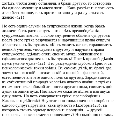
хотѣлъ, чтобы жену оставляли, а брали другую, то сотворилъ
бы одного мужчину и много женъ... Какъ разсѣкать плоть есть
дѣло беззаконное, такъ противно закону и разлучаться съ
женою»{21}.
Но есть одинъ случай въ супружеской жизни, когда бракъ
долженъ быть расторгнутъ – это грѣхъ прелюбодѣянія,
супружеская измѣна. Тѣсное внутреннее общеніе супруговъ
послѣ этого грѣха разрушается и нарушившій права супруга
дѣлается какъ бы чужимъ. «Какъ можетъ жена», спрашиваетъ
великій учитель, «послуживъ другому и нарушивъ права
супружества, сдѣлать опять своимъ мужа, обиженнаго и
сдѣлавшагося для нея какъ бы чужимъ? Послѣ прелюбодѣянія
мужъ уже не мужъ»{22}. Это разсужденіе глубоко вѣрно и съ
психологической точки зрѣнія. Въ самомъ дѣлѣ, въ бракѣ два
элемента – высшій – психическій и низшій – физическій,
естественное влечете одного пола къ другому. Зародившееся
въ субъективной природѣ человѣка чувство любви, встрѣчая
взаимность въ любимой личности другаго пола, сливаетъ двѣ
души въ одинъ духъ. Плотское же сожитіе дѣлаетъ изъ двухъ
одну плоть. Но вотъ совершается грѣхъ прелюбодѣянія...
Каковы его дѣйствія? Неужели оно только личное оскорбленіе
одного супруга другимъ, какъ думаютъ нѣкоторые{23}, въ
которомъ стоитъ одному испросить прощенія... – другой
прощаетъ, – и все остается попрежнему? Несомнѣнно не такъ.