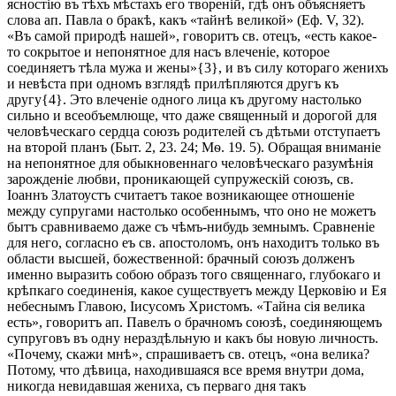
ясностію въ тѣхъ мѣстахъ его твореній, гдѣ онъ объясняетъ
слова ап. Павла о бракѣ, какъ «тайнѣ великой» (Еф. V, 32).
«Въ самой природѣ нашей», говоритъ св. отецъ, «есть какое-
то сокрытое и непонятное для насъ влеченіе, которое
соединяетъ тѣла мужа и жены»{3}, и въ силу котораго женихъ
и невѣста при одномъ взглядѣ прилѣпляются другъ къ
другу{4}. Это влеченіе одного лица къ другому настолько
сильно и всеобъемлюще, что даже священный и дорогой для
человѣческаго сердца союзъ родителей съ дѣтьми отступаетъ
на второй планъ (Быт. 2, 23. 24; Мѳ. 19. 5). Обращая вниманіе
на непонятное для обыкновеннаго человѣческаго разумѣнія
зарожденіе любви, проникающей супружескій союзъ, св.
Іоаннъ Златоустъ считаетъ такое возникающее отношеніе
между супругами настолько особеннымъ, что оно не можетъ
бытъ сравниваемо даже съ чѣмъ-нибудь земнымъ. Сравненіе
для него, согласно еъ св. апостоломъ, онъ находитъ только въ
области высшей, божественной: брачный союзъ долженъ
именно выразить собою образъ того священнаго, глубокаго и
крѣпкаго соединенія, какое существуетъ между Церковію и Ея
небеснымъ Главою, Іисусомъ Христомъ. «Тайна сія велика
есть», говоритъ ап. Павелъ о брачномъ союзѣ, соединяющемъ
супруговъ въ одну нераздѣльную и какъ бы новую личность.
«Почему, скажи мнѣ», спрашиваетъ св. отецъ, «она велика?
Потому, что дѣвица, находившаяся все время внутри дома,
никогда невидавшая жениха, съ перваго дня такъ