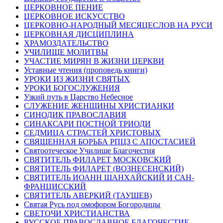
ЦЕРКОВНОЕ ПЕНИЕ
ЦЕРКОВНОЕ ИСКУССТВО
ЦЕРКОВНО-НАРОДНЫЙ МЕСЯЦЕСЛОВ НА РУСИ
ЦЕРКОВНАЯ ДИСЦИПЛИНА
ХРАМОЗДАТЕЛЬСТВО
УЧИЛИЩЕ МОЛИТВЫ
УЧАСТИЕ МИРЯН В ЖИЗНИ ЦЕРКВИ
Уставные чтения (проповедь книги)
УРОКИ ИЗ ЖИЗНИ СВЯТЫХ
УРОКИ БОГОСЛУЖЕНИЯ
Узкий путь в Царство Небесное
СЛУЖЕНИЕ ЖЕНЩИНЫ ХРИСТИАНКИ
СИНОДИК ПРАВОСЛАВИЯ
СИНАКСАРИ ПОСТНОЙ ТРИОДИ
СЕДМИЦА СТРАСТЕЙ ХРИСТОВЫХ
СВЯЩЕННАЯ БОРЬБА РПЦЗ С АПОСТАСИЕЙ
Святоотеческое Училище Благочестия
СВЯТИТЕЛЬ ФИЛАРЕТ МОСКОВСКИЙ
СВЯТИТЕЛЬ ФИЛАРЕТ (ВОЗНЕСЕНСКИЙ)
СВЯТИТЕЛЬ ИОАНН ШАНХАЙСКИЙ И САН-
ФРАНЦИССКИЙ
СВЯТИТЕЛЬ АВЕРКИЙ (ТАУШЕВ)
Святая Русь под омофором Богородицы
СВЕТОЧИ ХРИСТИАНСТВА
РУССКОЕ ПРАВОСЛАВНОЕ БЛАГОЧЕСТИЕ