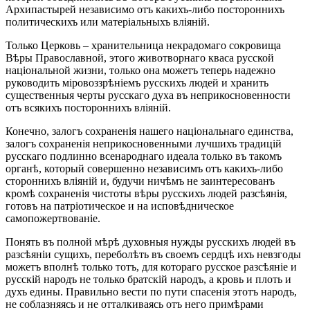
Архипастырей независимо отъ какихъ-либо постороннихъ
политическихъ или матеріальныхъ вліяній.
Только Церковь – хранительница некрадомаго сокровища
Вѣры Православной, этого животворнаго кваса русской
національной жизни, только она можетъ теперь надежно
руководить міровоззрѣніемъ русскихъ людей и хранить
существенныя черты русскаго духа въ неприкосновенности
отъ всякихъ постороннихъ вліяній.
Конечно, залогъ сохраненія нашего національнаго единства,
залогъ сохраненія неприкосновенными лучшихъ традицій
русскаго подлинно всенароднаго идеала только въ такомъ
органѣ, который совершенно независимъ отъ какихъ-либо
стороннихъ вліяній и, будучи ничѣмъ не заинтересованъ
кромѣ сохраненія чистоты вѣры русскихъ людей разсѣянія,
готовъ на патріотическое и на исповѣдническое
самопожертвованіе.
Понять въ полной мѣрѣ духовныя нужды русскихъ людей въ
разсѣяніи сущихъ, переболѣть въ своемъ сердцѣ ихъ невзгоды
можетъ вполнѣ только тотъ, для котораго русское разсѣяніе и
русскій народъ не только братскій народъ, а кровь и плоть и
духъ едины. Правильно вести по пути спасенія этотъ народъ,
не соблазняясь и не отталкиваясь отъ него примѣрами