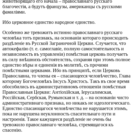
животворящаго его начала – православнаго русскаго
благочестія, а будутъ французы, американцы съ русскими
фамиліями.
Ибо церковное единство народное единство.
Особенно же тревожитъ истинно православнаго русскаго
человѣка тотъ признакъ, на основаніи котораго происходить
раздѣленіе въ Русской Заграничной Церкви. Случается, что
автокефалію (т. е. самоглавіе, полную самостоятельность и
независимость въ управленіи) помѣстная церковь получаетъ
въ силу внѣшнихъ обстоятелствъ, сохраняя при этомъ полное
единство вѣры и единенія въ молитвѣ, съ прочими
помѣстными церквами. Ибо въ принципѣ, если Церковь
Православна, то члены ея – спасающееся человѣчество, Глава
которому Богочеловѣкъ Іисусъ Христосъ. Такъ въ свое время
обособились въ административномъ отношеніи помѣстныя
Православныя Церкви: Антіохійская, Іерусалимская,
Россійская, Сербская, Румынская и т. д. – на основаніи чисто
административнаго признака, но никакъ не идеологическаго.
Единство спасающагося человѣчества не нарушается этимъ,
пока не нарушена неуклонность спасительнаго пути и
настроенія. Такое кажущееся раздѣленіе не очень бы
тревожило православнаго человѣка, стремящагося къ
спасенію.