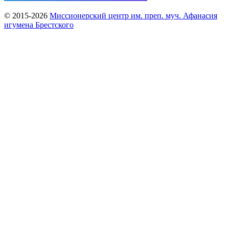
© 2015-2026
Миссионерский центр им. преп. муч. Афанасия
игумена Брестского