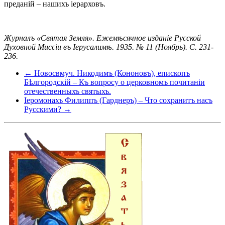
преданій – нашихъ іерарховъ.
Журналъ «Святая Земля». Ежемѣсячное изданіе Русской
Духовной Миссіи въ Іерусалимѣ. 1935. № 11 (Ноябрь). С. 231-
236.
← Новосвмуч. Никодимъ (Кононовъ), епископъ
Бѣлгородскій – Къ вопросу о церковномъ почитаніи
отечественныхъ святыхъ.
Іеромонахъ Филиппъ (Гарднеръ) – Что сохранитъ насъ
Русскими? →