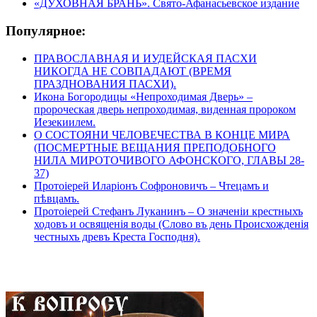
«ДУХОВНАЯ БРАНЬ». Свято-Афанасьевское издание
Популярное:
ПРАВОСЛАВНАЯ И ИУДЕЙСКАЯ ПАСХИ
НИКОГДА НЕ СОВПАДАЮТ (ВРЕМЯ
ПРАЗДНОВАНИЯ ПАСХИ).
Икона Богородицы «Непроходимая Дверь» –
пророческая дверь непроходимая, виденная пророком
Иезекиилем.
О СОСТОЯНИ ЧЕЛОВЕЧЕСТВА В КОНЦЕ МИРА
(ПОСМЕРТНЫЕ ВЕЩАНИЯ ПРЕПОДОБНОГО
НИЛА МИРОТОЧИВОГО АФОНСКОГО, ГЛАВЫ 28-
37)
Протоіерей Иларіонъ Софроновичъ – Чтецамъ и
пѣвцамъ.
Протоіерей Стефанъ Луканинъ – О значеніи крестныхъ
ходовъ и освященія воды (Слово въ день Происхожденія
честныхъ древъ Креста Господня).