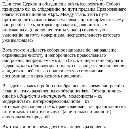
Единство Церкви и объединеніе всѣхъ іерарховъ въ Соборѣ
принудило бы къ слѣдованію по пути преданія Православнаго
благочестія въ полной мѣрѣ. Между тѣмъ, этотъ путъ
противорѣчить симпатіямъ и чаяніямъ, противорѣчитъ всему
настроенію тѣхъ, которые признаютъ долю истины у
инославныхъ (и долю неистины у насъ) сочувствуютъ
уклоненію на путъ модернизма, неспасительность котораго
уже выяснялась.
Вотъ это-то и дѣлаетъ соборное направленіе, направленіе
охраняющее чистоту и непорочность православнаго
настроенія, непріемлемымъ для тѣхъ, кто пересталъ ощущать
Церковь, какъ обновляемую тварь, спасающееся человѣчество,
а видитъ въ ней только политическую силу или же
воспоминаніе о прекрасномъ прошломъ.
Вглядитесь, какъ стройно подобрались по своему настроенію
люди въ этихъ раздѣленныхъ объединеніяхъ. Объединились
они по
общности настроенія
: модернисты – къ
модернистамъ, интерконфессіоналисты – къ
интерконфессіоналистамъ, православные – къ православнымъ
истиннымъ хранителямъ духа (а не только внѣшности)
апостольскихъ преданій.
Въ этомъ, и ни въ чемъ другомъ – корень раздѣленія.