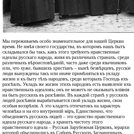
Мы переживаемъ особо знаменательное для нашей Церкви
время. Не имѣя своего государства, въ которомъ нашъ бытъ
складывался бы такъ, какъ этого требуютъ нравственные
идеалы русскаго народа, живя въ различныхъ странахъ, среди
различныхъ вѣроисповѣданій, часто даже среди язычниковъ
или, что хуже, бывшихъ христіанъ – нынѣ безвѣрцевъ, русскіе
люди вынуждены такъ или иначе примѣняться къ укладу
жизни и къ быту тѣхъ народовъ, среди которыхъ Господь ихъ
разсѣялъ. Укладъ же жизни этихъ народовъ есть выявленіе ихъ
нравственныхъ идеаловъ; онъ не можетъ не оказывать вліянія
на быть русскихъ въ разсѣяніи. Въ каждой странѣ у русскихъ
людей разсѣянія вырабатывается свой укладъ жизни, свои
особыя воззрѣнія. А это кладетъ отпечатокъ на характеръ
человѣка и на его внутренній міръ, Единственно, что
объединяетъ русскихъ людей – это единство нравственнаго
идеала русскаго народа, а хранитъ чистоту этого
нравственнаго идеала – Русская Зарубежная Церковъ, іерархи
которой объединились въ Соборъ Русскихъ Заграничныхъ