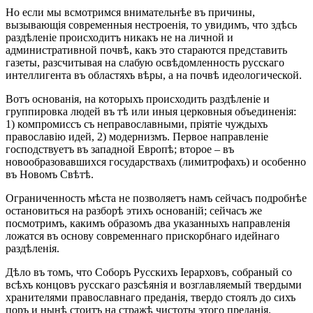
Но если мы всмотримся внимательнѣе въ причины,
вызывающія современныя нестроенія, то увидимъ, что здѣсь
раздѣленіе происходитъ никакъ не на личной и
административной почвѣ, какъ это стараются представить
газеты, разсчитывая на слабую освѣдомленность русскаго
интеллигента въ областяхъ вѣры, а на почвѣ идеологической.
Вотъ основанія, на которыхъ происходить раздѣленіе и
группировка людей въ тѣ или иныя церковныя объединенія:
1) компромиссъ съ неправославными, пріятіе чуждыхъ
православію идей, 2) модернизмъ. Первое направленіе
господствуетъ въ западной Европѣ; второе – въ
новообразовавшихся государствахъ (лимитрофахъ) и особенно
въ Новомъ Свѣтѣ.
Ограниченность мѣста не позволяетъ намъ сейчасъ подробнѣе
остановиться на разборѣ этихъ основаній; сейчасъ же
посмотримъ, какимъ образомъ два указанныхъ направленія
ложатся въ основу современнаго прискорбнаго идейнаго
раздѣленія.
Дѣло въ томъ, что Соборъ Русскихъ Іерарховъ, собраный со
всѣхъ концовъ русскаго разсѣянія и возглавляемый твердыми
хранителями православнаго преданія, твердо стоялъ до сихъ
поръ и нынѣ стоитъ на стражѣ чистоты этого преданія.