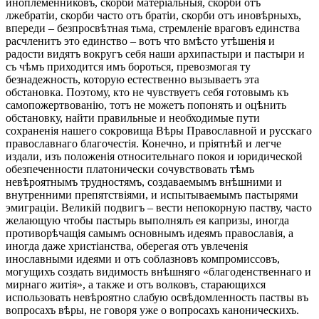
иноплеменниковъ, скорби матеріальныя, скорби отъ
лжебратіи, скорби часто отъ братіи, скорби отъ иновѣрныхъ,
впереди – безпросвѣтная тьма, стремленіе враговъ единства
расчленитъ это единство – вотъ что вмѣсто утѣшенія и
радости видятъ вокругъ себя наши архипастыри и пастыри и
съ чѣмъ приходится имъ бороться, превозмогая ту
безнадежность, которую естественно вызываетъ эта
обстановка. Поэтому, кто не чувствуетъ себя готовымъ къ
самопожертвованію, тотъ не можетъ попонять и оцѣнить
обстановку, найти правильные и необходимые пути
сохраненія нашего сокровища Вѣры Православной и русскаго
православнаго благочестія. Конечно, и пріятнѣй и легче
издали, изъ положенія относительнаго покоя и юридической
обезпеченности платонически сочувствовать тѣмъ
невѣроятнымъ трудностямъ, создаваемымъ внѣшними и
внутренними препятствіями, и испытываемымъ пастырями
эмиграціи. Великій подвигъ – вести непокорную паству, часто
желающую чтобы пастырь выполнялъ ея капризы, иногда
противорѣчащія самымъ основнымъ идеямъ православія, а
иногда даже христіанства, оберегая отъ увлеченія
инославными идеями и отъ соблазновъ компромиссовъ,
могущихъ создать видимость внѣшняго «благоденственнаго и
мирнаго житія», а также и отъ волковъ, старающихся
использовать невѣроятно слабую освѣдомленность паствы въ
вопросахъ вѣры, не говоря уже о вопросахъ каноническихъ.