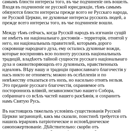
самымъ блюсти интересы того, въ чье подчиненіе онъ вошелъ.
Входя въ подчиненіе не русской юрисдикціи, тѣмъ самымъ
обязуются блюсти интересы прежде всего не Русскаго народа,
не Русской Церкви, не духовные интересы русскихъ людей, а
прежде всего интересы того, въ чье подчиненіе вошли.
Между тѣмъ сейчасъ, когда Русскій народъ въ изгнаніи сущій
не имѣетъ ни національнаго достоянія – территорія, отнятой у
него, ни національныхъ правителей, которымъ дорого
сокровище народнаго духа, ему остались духовные вожди,
которые воспринявъ всю полноту русскихъ національныхъ
традицій, владѣютъ тайной сущности русскаго національнаго
духа и оживотворяющихъ его духовныхъ, нравственныхъ
идеаловъ. Вѣру нашу и традиціи православнаго благочестія у
насъ никто не отниметъ; можно въ ослѣпленіи и по
невѣжеству отказаться отъ нихъ, но насильно отнять нельзя.
Это преданіе русскаго благочестія, охраняемое отъ
постороннихъ вліяній, независимостью нашего Собора,
собраннаго со всѣхъ частей нашего разсѣянія, и сохранитъ
намъ Святую Русь.
Въ настоящихъ тяжелыхъ условіяхъ существованія Русской
Церкви заграницей, какъ мы сказали, поистинѣ требуется отъ
нашихъ іерарховъ патріотическое и исповѣдническое
самопожертвованіе. Дѣйствительно: скорби отъ