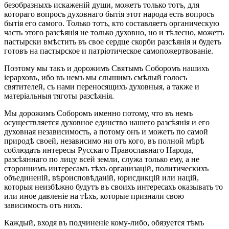
безобразныхъ искаженій души, можетъ только тотъ, для
котораго вопросъ духовнаго бытія этот народа есть вопросъ
бытія его самого. Только тотъ, кто составляетъ органическую
часть этого разсѣянія не только духовно, но и тѣлесно, можетъ
пастырски вмѣстить въ свое сердце скорби разсѣянія и будетъ
готовъ на пастырское и патріотическое самопожертвованіе.
Поэтому мы такъ и дорожимъ Святымъ Соборомъ нашихъ
іерарховъ, ибо въ немъ мы слышимъ смѣлый голосъ
святителей, съ нами переносящихъ духовныя, а также и
матеріальныя тяготы разсѣянія.
Мы дорожимъ Соборомъ именно потому, что въ немъ
осуществляется духовное единство нашего разсѣянія и его
духовная независимость, а потому онъ и можетъ по самой
природѣ своей, независимо ни отъ кого, въ полной мѣрѣ
соблюдать интересы Русскаго Православнаго Народа,
разсѣяннаго по лицу всей земли, служа только ему, а не
стороннимъ интересамъ тѣхъ организацій, политическихъ
объединеній, вѣроисповѣданій, юрисдикцій или націй,
которыя неизбѣжно будутъ въ своихъ интересахъ оказывать то
или иное давленіе на тѣхъ, которые признали свою
зависимость отъ нихъ.
Каждый, входя въ подчиненіе кому-либо, обязуется тѣмъ