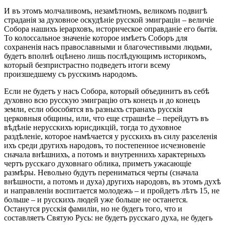
И въ этомъ молчаливомъ, незамѣтномъ, великомъ подвигѣ
страданія за духовное оскудѣніе русской эмиграціи – величіе
Собора нашихъ іерарховъ, историческое оправданіе его бытія.
То колоссальное значеніе которое имѣетъ Соборъ для
сохраненія насъ православными и благочестивыми людьми,
будетъ вполнѣ оцѣнено лишь послѣдующимъ историкомъ,
который безпристрастно подведетъ итоги всему
произшедшему съ русскимъ народомъ.
Если не будетъ у насъ Собора, который объединитъ въ себѣ
духовно всю русскую эмиграцію отъ конецъ и до конецъ
земли, если обособятся въ разныхъ странахъ русскія
церковныя общины, или, что еще страшнѣе – перейдутъ въ
вѣдѣніе нерусскихъ юрисдикцій, тогда то духовное
раздѣленіе, которое намѣчается у русскихъ въ силу разселенія
ихъ среди другихъ народовъ, то постепенное исчезновеніе
сначала внѣшнихъ, а потомъ и внутреннихъ характерныхъ
чертъ русскаго духовнаго облика, приметъ ужасающіе
размѣры. Невольно будутъ перениматься черты (сначала
внѣшности, а потомъ и духа) другихъ народовъ, въ этомъ духѣ
и направленіи воспитается молодежь – и пройдетъ лѣтъ 15, не
больше – и русскихъ людей уже больше не останется.
Останутся русскія фамиліи, но не будегь того, что и
составляетъ Святую Русь: не будетъ русскаго духа, не будегь