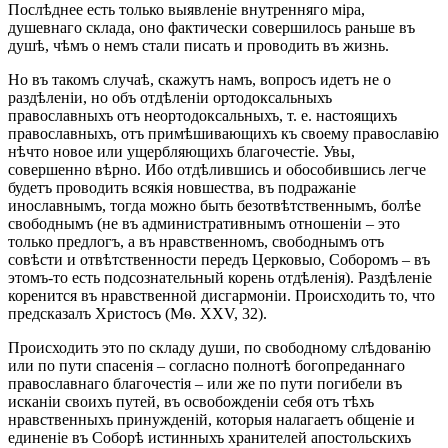
Послѣднее есть только выявленіе внутренняго міра,
душевнаго склада, оно фактически совершилось раньше въ
душѣ, чѣмъ о немъ стали писать и проводить въ жизнь.
Но въ такомъ случаѣ, скажутъ намъ, вопросъ идетъ не о
раздѣленіи, но объ отдѣленіи ортодоксальныхъ
православныхъ отъ неортодоксальныхъ, т. е. настоящихъ
православныхъ, отъ примѣшивающихъ къ своему православію
нѣчто новое или ущербляющихъ благочестіе. Увы,
совершенно вѣрно. Ибо отдѣлившись и обособившись легче
будетъ проводить всякія новшества, въ подражаніе
инославнымъ, тогда можно быть безотвѣтственнымъ, болѣе
свободнымъ (не въ административнымъ отношеніи – это
только предлогъ, а въ нравственномъ, свободнымъ отъ
совѣсти и отвѣтственности передъ Церковыо, Соборомъ – въ
этомъ-то есть подсознательный корень отдѣленія). Раздѣленіе
коренится въ нравственной дисгармоніи. Происходить то, что
предсказалъ Христосъ (Мѳ. XXV, 32).
Происходить это по складу души, по свободному слѣдованію
или по пути спасенія – согласно полнотѣ богопреданнаго
православнаго благочестія – или же по пути погибели въ
исканіи своихъ путей, въ освобожденіи себя отъ тѣхъ
нравственныхъ принужденій, которыя налагаетъ общеніе и
единеніе въ Соборѣ истинныхъ хранителей апостольскихъ