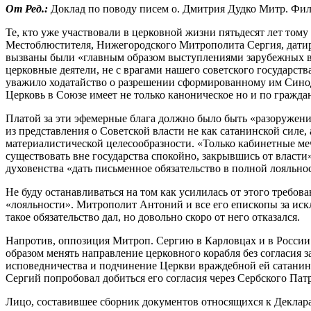
От Ред.:
Доклад по поводу писем о. Дмитрия Дудко Митp. Фил
Те, кто уже участвовали в церковной жизни пятьдесят лет тому
Местоблюстителя, Нижегородского Митрополита Сергия, датиро
вызваны были «главным образом выступлениями зарубежных враг
церковные деятели, не с врагами нашего советского государст
уважило ходатайство о разрешении сформированному им Синод
Церковь в Союзе имеет не только каноническое но и по гражда
Платой за эти эфемерные блага должно было быть «разоружен
из представления о Советской власти не как сатанинской силе, 
материалистической целесообразности. «Только кабинетные меч
существовать вне государства спокойно, закрывшись от власти
духовенства «дать письменное обязательство в полной лояльно
Не буду останавливаться на том как усилилась от этого требо
«лояльности». Митрополит Антоний и все его епископы за ис
такое обязательство дал, но довольно скоро от него отказался.
Напротив, оппозиция Митроп. Сергию в Карловцах и в России
образом менять направление церковного корабля без согласия
исповедничества и подчинение Церкви враждебной ей сатанин
Сергий попробовал добиться его согласия через Сербского Пат
Лицо, составившее сборник документов относящихся к Деклара