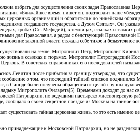
должна избрать для осуществления своих задач Православная Це
лизации. «Ближайшее время, пишет он, подтвердит наше убеждени
ных церковных организаций и обратиться к до-никейским образ
ждениями тогдашнего государства, а Духом Святых». Он указыв
ещерах, гробах (Св. Мефодий), в темницах, ссылках и тяжких ра
риятными для Православия, а рядом с бедствующей Православной
овиновение законной власти стяжала себе тихое и безмятежное ж
осуществовали на земле. Митропилит Петр, Митрополит Кирилл 
ю жизнь в ссылках и тюрьмах. Митрополит Петроградский Иосиф
ю Церковь. В советских справочниках его последователей назыв
аснов-Левитин после прибытия за границу утверждал, что сущес
 сообщение о том, что последний тайный епископ подчинился М
нас, в Синоде были получены обращения от целой группы духовен
Владыку Митрополита Филарета[5]. Временами доходят до нас с
вской Патриархии, но ведущими пастырско миссионерскую рабо
е, сообщало о своей секретной поездке из Москвы на тайное бо
ет существовать тайная церковная жизнь, то это есть именно ц
ьно принадлежащие к Московской Патриархии, но не разделяющи