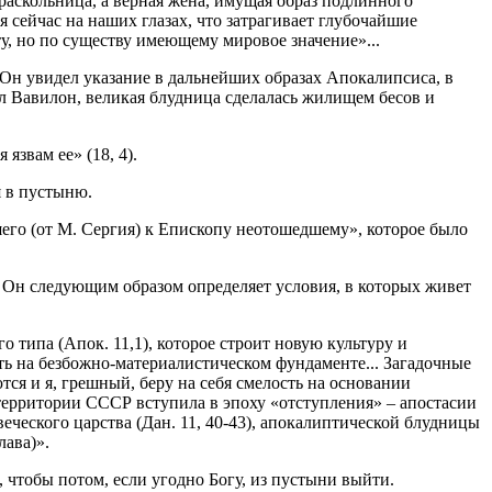
 раскольница, а верная жена, имущая образ подлинного
 сейчас на наших глазах, что затрагивает глубочайшие
, но по существу имеющему мировое значение»...
 Он увидел указание в дальнейших образах Апокалипсиса, в
ал Вавилон, великая блудница сделалась жилищем бесов и
язвам ее» (18, 4).
я в пустыню.
его (от М. Сергия) к Епископу неотошедшему», которое было
и. Он следующим образом определяет условия, в которых живет
типа (Апок. 11,1), которое строит новую культуру и
ь на безбожно-материалистическом фундаменте... Загадочные
ся и я, грешный, беру на себя смелость на основании
территории СССР вступила в эпоху «отступления» – апостасии
еческого царства (Дан. 11, 40-43), апокалиптической блудницы
лава)».
 чтобы потом, если угодно Богу, из пустыни выйти.