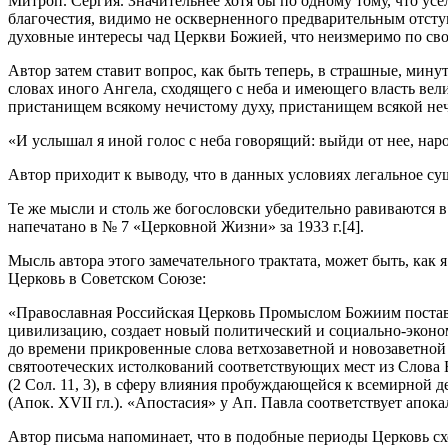
Митроп. Сергия. Значительнее хотя бы по одному тому, что ус
благочестия, видимо не оскверненного предварительным отступн
духовные интересы чад Церкви Божией, что неизмеримо по сво
Автор затем ставит вопрос, как быть теперь, в страшные, ми
словах иного Ангела, сходящего с неба и имеющего власть вел
пристанищем всякому нечистому духу, пристанищем всякой нечи
«И услышал я иной голос с неба говорящий: выйди от нее, народ
Автор приходит к выводу, что в данных условиях легальное с
Те же мысли и столь же богословски убедительно равиваются 
напечатано в № 7 «Церковной Жизни» за 1933 г.[4].
Мысль автора этого замечательного трактата, может быть, как
Церковь в Советском Союзе:
«Православная Российская Церковь Промыслом Божиим поставле
цивилизацию, создает новый политический и социально-эконо
до времени прикровенные слова ветхозаветной и новозаветной 
святоотеческих истолкований соответствующих мест из Слова 
(2 Сол. 11, 3), в сферу влияния пробуждающейся к всемирной д
(Апок. XVII гл.). «Апостасия» у Ап. Павла соответствует апок
Автор письма напоминает, что в подобные периоды Церковь схо