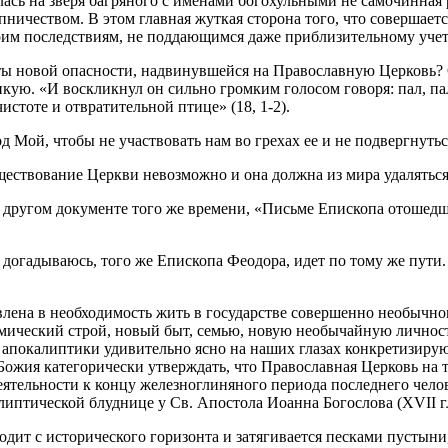
елась на зверя багряного с именами богохульными не самочинная
ичеством. В этом главная жуткая сторона того, что совершается
им последствиям, не поддающимся даже приблизительному учету
нуты новой опасности, надвинувшейся на Православную Церковь?
икую. «И воскликнул он сильно громким голосом говоря: пал, п
стоте и отвратительной птице» (18, 1-2).
 Мой, чтобы не участвовать нам во грехах ее и не подвергнуться 
уществование Церкви невозможно и она должна из мира удалятьс
в другом документе того же времени, «Письме Епископа отошедш
 я догадываюсь, того же Епископа Феодора, идет по тому же пут
на в необходимость жить в государстве совершенно необычного 
мический строй, новый быт, семью, новую необычайную личност
апокалиптики удивительно ясно на наших глазах конкретизируют
Божия категорически утверждать, что Православная Церковь на 
еятельности к концу железноглиняного периода последнего челов
алиптической блуднице у Св. Апостола Иоанна Богослова (XVII г
дит с исторического горизонта и затягивается песками пустыни,