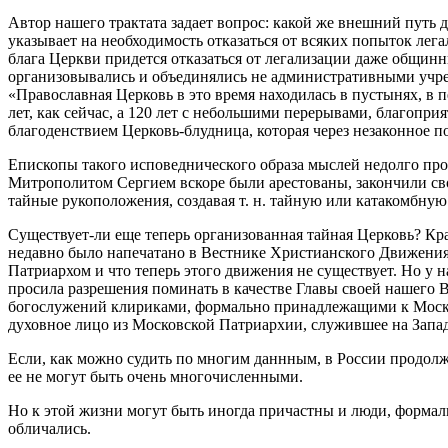
Автор нашего трактата задает вопрос: какой же внешний путь 
указывает на необходимость отказаться от всяких попыток лега
блага Церкви придется отказаться от легализации даже общин
организовывались и объединялись не административными учре
«Православная Церковь в это время находилась в пустынях, в п
лет, как сейчас, а 120 лет с небольшими перерывами, благоп
благоденствием Церковь-блудница, которая через незаконное п
Епископы такого исповеднического образа мыслей недолго пр
Митрополитом Сергием вскоре были арестованы, закончили сво
тайные рукоположения, создавая т. н. тайную или катакомбну
Существует-ли еще теперь организованная тайная Церковь? Кр
недавно было напечатано в Вестнике Христианского Движения
Патриархом и что теперь этого движения не существует. Но у 
просила разрешения поминать в качестве Главы своей нашего 
богослужений клириками, формально принадлежащими к Моско
духовное лицо из Московской Патриархии, служившее на Запад
Если, как можно судить по многим даннным, в России продолжа
ее не могут быть очень многочисленными.
Но к этой жизни могут быть иногда причастны и люди, формал
обличались.