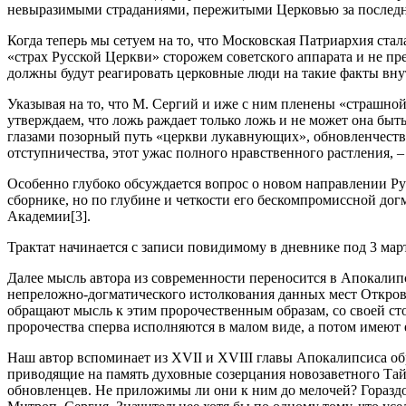
невыразимыми страданиями, пережитыми Церковью за последние
Когда теперь мы сетуем на то, что Московская Патриархия ста
«страх Русской Церкви» сторожем советского аппарата и не п
должны будут реагировать церковные люди на такие факты вну
Указывая на то, что М. Сергий и иже с ним пленены «страшной
утверждаем, что ложь раждает только ложь и не может она быт
глазами позорный путь «церкви лукавнующих», обновленчества
отступничества, этот ужас полного нравственного растления, 
Особенно глубоко обсуждается вопрос о новом направлении Рус
сборнике, но по глубине и четкости его бескомпромиссной д
Академии[3].
Трактат начинается с записи повидимому в дневнике под 3 март
Далее мысль автора из современности переносится в Апокалипс
непреложно-догматического истолкования данных мест Откро
обращают мысль к этим пророчественным образам, со своей ст
пророчества сперва исполняются в малом виде, а потом имеют
Наш автор вспоминает из XVII и XVIII главы Апокалипсиса обр
приводящие на память духовные созерцания новозаветного Та
обновленцев. Не приложимы ли они к ним до мелочей? Гораздо з