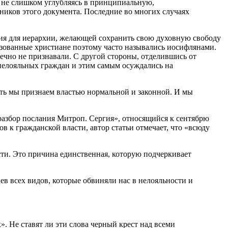
 не слишком углубляясь в принципиальную,
ников этого документа. Последние во многих случаях
ия для иерархии, желающей сохранить свою духовную свободу
изованные христиане поэтому часто назывались иосифлянами.
чно не признавали. С другой стороны, отделившись от
 нелояльных граждан и этим самым осуждались на
ть мы признаем властью нормальной и законной. И мы
 разбор послания Митроп. Сергия», относящийся к сентябрю
в к гражданской власти, автор статьи отмечает, что «всюду
сти. Это причина единственная, которую подчеркивает
ев всех видов, которые обвиняли нас в нелояльности и
. Не ставят ли эти слова черный крест над всеми