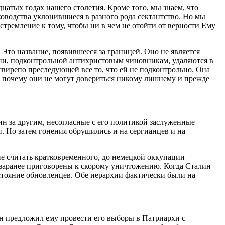
цатых годах нашего столетия. Кроме того, мы знаем, что
оводства уклонившиеся в разного рода сектантство. Но мы
стремление к тому, чтобы ни в чем не отойти от верности Ему
Это название, появившееся за границей. Оно не является
изни, подконтрольной антихристовым чиновникам, удаляются в
свирепо преследующей все то, что ей не подконтрольно. Она
т почему они не могут довериться никому лишнему и прежде
ин за другим, несогласные с его политикой заслуженные
. Но затем гонения обрушились и на сергианцев и на
е считать кратковременного, до немецкой оккупации
 заранее приговорены к скорому уничтожению. Когда Сталин
остояние обновленцев. Обе иерархии фактически были на
ин предложил ему провести его выборы в Патриархи с