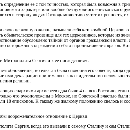
 определение ее с той точностью, которая была возможна в трид
повского характера или вообще без духовного епископского рук
шихся в сторону людях Господь милостиво учтет их ревность, их 
и свою церковную жизнь, называли себя катакомбной Церковью. 
ать обывательское прозвище для тех церковников, которые из ж
ствование обусловлено тайной от органов гражданской власти, 
йно осторожны в ограждении себя от проникновения врагов. Во
и Митрополита Сергия и к ее последствиям.
ем обновленцы, но едва-ли была спокойна его совесть, когда од
ие ими декларации принималось как свидетельство нелояльности
нения религии.
ющих епархиями архиереев едва было 4 на всю Россиию, если н
только что рукоположены в Москве, но Советской властью были
рали 18 епископов. К такому же жалкому положению свелось и с
кобы доброжелательное отношение к Церкви.
олита Сергия, когда его вызвали к самому Сталину и сам Стал