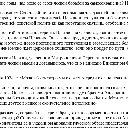
 годы, над всею ее героической борьбой за самосохранение? Н
ла орудием Советской политики, вспоминаются дальнейшие слова 
ревращается ли сонм служителей Церкви в послушную и безответ
тренней советской политики как поругание святынь, отобрание 
 мечтой, что можно строить Церковь на человекоугодничестве и 
ь фундаментом Церкви». Он заранее предвидит то, что происходи
; и этот же позор постепенного погружения в засасывающее бол
– неизбежно ждет церковное общество, если оно пойдет по пути
ской Церкви, усвоенном Митрополитом Сергием, в замечательном
огматической мысли я догадываюсь, что оно написано Епископо
а 1924 г.: «Может быть скоро мы окажемся среди океана нечести
ис. Он, впрочем, оговаривается, что свои апокалиптически-эсха
вения. Он только проводить «линию между образами Апокалипс
ороны бросающим яркий луч света на данные события. Можно нео
 еще другое высшее и окончательное исполнение».
аз жены, сидящей на звере. Обращая их к современноссти он пи
йновидца? Сопоставьте, говорит он, приведенные выше слова А
начительнее в указанном апокалиптическом образе представляютс