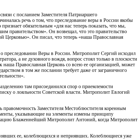
в связи с посланием Заместителя Патриаршего
иналась речь о том, что преследование веры в России якобы
ризнает обязательным «для нас теперь показать, что мы,
ашим правительством». Он возвещал, что это правительство
й Церковью». Он писал, что теперь «наша Православная
 о преследовании Веры в России. Митрополит Сергий исходил
тратора, а не духовного вождя, вопрос стоял только в плоскости
ак наша Православная Церковь со всею ее организацией, может
дарством в том же послании требует даже от заграничного
тельности».
 разделению там присоединился спор о приемлемости
писку о лояльности Советской власти. Митрополит Евлогий
ась правомочность Заместителя Местоблюстителя коренным
гументы, указывающие на элементы измены принципу
кларацию Блаженнейший Митрополит Антоний, когда Митрополит
приявших ее, колеблющихся и неприявших. Колеблющиеся уже