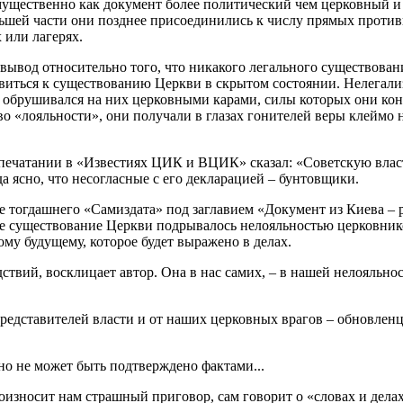
мущественно как документ более политический чем церковный и
ьшей части они позднее присоединились к числу прямых против
 или лагерях.
вод относительно того, что никакого легального существован
отовиться к существованию Церкви в скрытом состоянии. Нелегал
обрушивался на них церковными карами, силы которых они коне
во «лояльности», они получали в глазах гонителей веры клеймо
печатании в «Известиях ЦИК и ВЦИК» сказал: «Советскую влас
 ясно, что несогласные с его декларацией – бунтовщики.
те тогдашнего «Самиздата» под заглавием «Документ из Киева –
ное существование Церкви подрывалось нелояльностью церковнико
му будущему, которое будет выражено в делах.
твий, восклицает автор. Она в нас самих, – в нашей нелояльно
представителей власти и от наших церковных врагов – обновленц
но не может быть подтверждено фактами...
износит нам страшный приговор, сам говорит о «словах и делах»