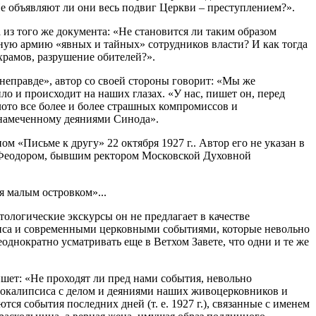
е объявляют ли они весь подвиг Церкви – преступлением?».
из того же документа: «Не становится ли таким образом
ную армию «явных и тайных» сотрудников власти? И как тогда
храмов, разрушение обителей?».
неправде», автор со своей стороны говорит: «Мы же
ло и происходит на наших глазах. «У нас, пишет он, перед
ото все более и более страшных компромиссов и
, намеченному деяниями Синода».
 «Письме к другу» 22 октября 1927 г.. Автор его не указан в
м Феодором, бывшим ректором Московской Духовной
я малым островком»...
тологические экскурсы он не предлагает в качестве
иса и современными церковными событиями, которые невольно
днократно усматривать еще в Ветхом Завете, что одни и те же
шет: «Не проходят ли пред нами события, невольно
покалипсиса с делом и деяниями наших живоцерковников и
я события последних дней (т. е. 1927 г.), связанные с именем