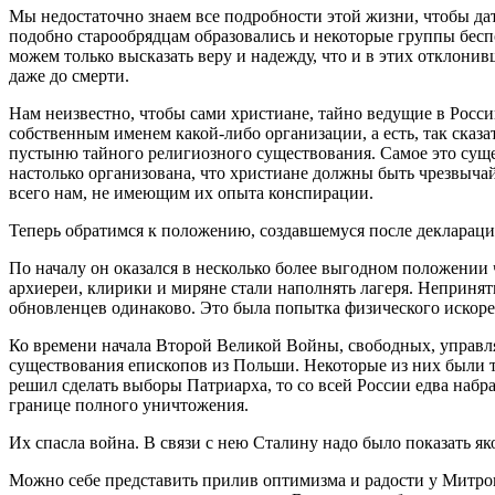
Мы недостаточно знаем все подробности этой жизни, чтобы дать
подобно старообрядцам образовались и некоторые группы беспо
можем только высказать веру и надежду, что и в этих отклонив
даже до смерти.
Нам неизвестно, чтобы сами христиане, тайно ведущие в Росси
собственным именем какой-либо организации, а есть, так сказ
пустыню тайного религиозного существования. Самое это суще
настолько организована, что христиане должны быть чрезвыча
всего нам, не имеющим их опыта конспирации.
Теперь обратимся к положению, создавшемуся после деклараци
По началу он оказался в несколько более выгодном положении ч
архиереи, клирики и миряне стали наполнять лагеря. Непринят
обновленцев одинаково. Это была попытка физического искоре
Ко времени начала Второй Великой Войны, свободных, управля
существования епископов из Польши. Некоторые из них были 
решил сделать выборы Патриарха, то со всей России едва наб
границе полного уничтожения.
Их спасла война. В связи с нею Сталину надо было показать я
Можно себе представить прилив оптимизма и радости у Митроп