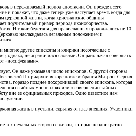
рковь в переживаемый период апостасии. Он прежде всего
е и покажет, что даже теперь уже наступает время, когда для
цам церковной жизни, когда христианские общины
ает поучительный пример периода иконоборчества.
ботах. И такие бедствия для православных продолжались не 10
 Церковью наслаждалась легальным положением и
итие».
и многие другие епископы и клирики несогласные с
, однако, не ограничился словами. Он рано начал совершать
ают «иосифлянами».
твует. Он даже указывал число епископов. С другой стороны
осковской Патриархии вскоре после избрания Митроп. Сергия
ства, гораздо позднее похоронившей своего епископа, которая
ведения о тайных монастырях или о совершении тайных
ту вне ее официальных приходов. Одно известное нам
гослужение.
ерковная жизнь в пустыни, скрытая от глаз внешних. Участники
е тех печальных сторон ее жизни, которые неоднократно