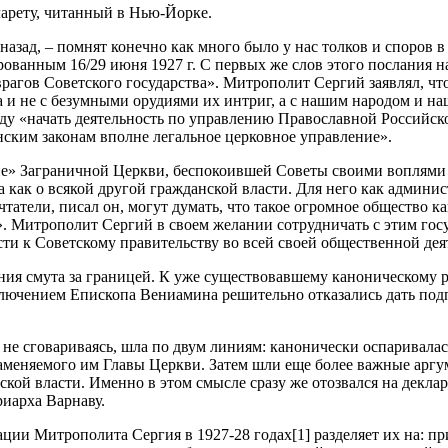
арету, читанный в Нью-Йорке.
 назад, – помнят конечно как много было у нас толков и споров 
ванным 16/29 июня 1927 г. С первых же слов этого послания нач
ов Советского государства». Митрополит Сергий заявлял, что п
ва и не с безумными орудиями их интриг, а с нашим народом и н
у «начать деятельность по управлению Православной Российско
нским законам вполне легальное церковное управление».
ие» Заграничной Церкви, беспокоившей Советы своими воплями
а как о всякой другой гражданской власти. Для него как админис
татели, писал он, могут думать, что такое огромное общество к
». Митрополит Сергий в своем желании сотрудничать с этим госу
сти к Советскому правительству во всей своей общественной дея
вания смута за границей. К уже существовавшему каноническому
ключением Епископа Вениамина решительно отказались дать под
 не сговариваясь, шла по двум линиям: канонически оспаривал
 заменяемого им Главы Церкви. Затем шли еще более важные ар
ской власти. Именно в этом смысле сразу же отозвался на де
риарха Варнаву.
ции Митрополита Сергия в 1927-28 годах[1] разделяет их на: 