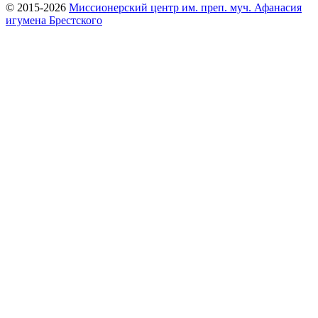
© 2015-2026
Миссионерский центр им. преп. муч. Афанасия
игумена Брестского