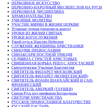
ЦЕРКОВНОЕ ИСКУССТВО
ЦЕРКОВНО-НАРОДНЫЙ МЕСЯЦЕСЛОВ НА РУСИ
ЦЕРКОВНАЯ ДИСЦИПЛИНА
ХРАМОЗДАТЕЛЬСТВО
УЧИЛИЩЕ МОЛИТВЫ
УЧАСТИЕ МИРЯН В ЖИЗНИ ЦЕРКВИ
Уставные чтения (проповедь книги)
УРОКИ ИЗ ЖИЗНИ СВЯТЫХ
УРОКИ БОГОСЛУЖЕНИЯ
Узкий путь в Царство Небесное
СЛУЖЕНИЕ ЖЕНЩИНЫ ХРИСТИАНКИ
СИНОДИК ПРАВОСЛАВИЯ
СИНАКСАРИ ПОСТНОЙ ТРИОДИ
СЕДМИЦА СТРАСТЕЙ ХРИСТОВЫХ
СВЯЩЕННАЯ БОРЬБА РПЦЗ С АПОСТАСИЕЙ
Святоотеческое Училище Благочестия
СВЯТИТЕЛЬ ФИЛАРЕТ МОСКОВСКИЙ
СВЯТИТЕЛЬ ФИЛАРЕТ (ВОЗНЕСЕНСКИЙ)
СВЯТИТЕЛЬ ИОАНН ШАНХАЙСКИЙ И САН-
ФРАНЦИССКИЙ
СВЯТИТЕЛЬ АВЕРКИЙ (ТАУШЕВ)
Святая Русь под омофором Богородицы
СВЕТОЧИ ХРИСТИАНСТВА
РУССКОЕ ПРАВОСЛАВНОЕ БЛАГОЧЕСТИЕ
РУССКИЙ ПАСТЫРЬ