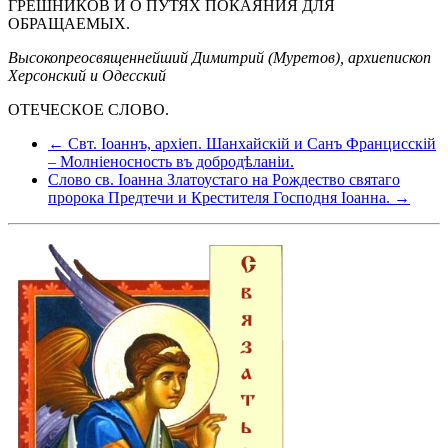
ГРЕШНИКОВ И О ПУТЯХ ПОКАЯНИЯ ДЛЯ
ОБРАЩАЕМЫХ.
Высокопреосвященнейший Димитрий (Муретов), архиепископ
Херсонский и Одесский
ОТЕЧЕСКОЕ СЛОВО.
← Свт. Іоаннъ, архіеп. Шанхайскій и Санъ Францисскій
– Молніеносность въ добродѣланіи.
Слово св. Іоанна Златоустаго на Рождество святаго
пророка Предтечи и Крестителя Господня Іоанна. →