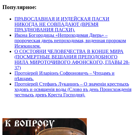
Популярное:
ПРАВОСЛАВНАЯ И ИУДЕЙСКАЯ ПАСХИ
НИКОГДА НЕ СОВПАДАЮТ (ВРЕМЯ
ПРАЗДНОВАНИЯ ПАСХИ).
Икона Богородицы «Непроходимая Дверь» –
пророческая дверь непроходимая, виденная пророком
Иезекиилем.
О СОСТОЯНИ ЧЕЛОВЕЧЕСТВА В КОНЦЕ МИРА
(ПОСМЕРТНЫЕ ВЕЩАНИЯ ПРЕПОДОБНОГО
НИЛА МИРОТОЧИВОГО АФОНСКОГО, ГЛАВЫ 28-
37)
Протоіерей Иларіонъ Софроновичъ – Чтецамъ и
пѣвцамъ.
Протоіерей Стефанъ Луканинъ – О значеніи крестныхъ
ходовъ и освященія воды (Слово въ день Происхожденія
честныхъ древъ Креста Господня).