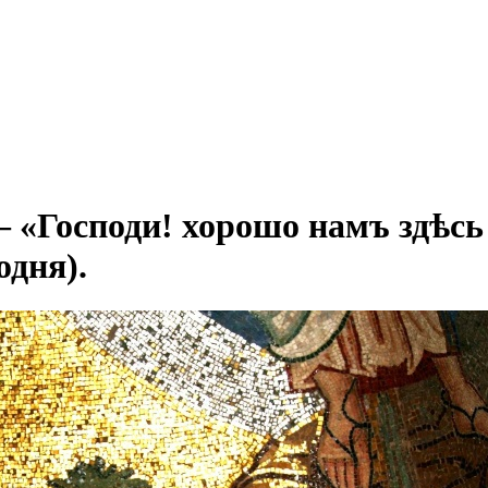
«Господи! хорошо намъ здѣсь б
одня).