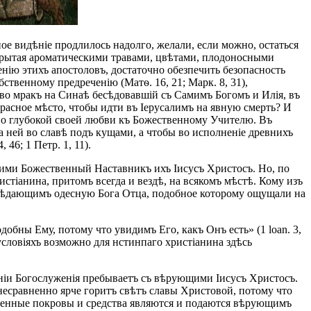
ое видѣніе продлилось надолго, желали, если можно, остаться
окрытая ароматическими травами, цвѣтами, плодоносными
нію этихъ апостоловъ, достаточно обезпечить безопасность
ственному предреченію (Матѳ. 16, 21; Марк. 8, 31),
 во мракъ на Синаѣ бесѣдовавшій съ Самимъ Богомъ и Илія, въ
красное мѣсто, чтобы идти въ Іерусалимъ на явную смерть? И
 по глубокой своей любви къ Божественному Учителю. Въ
а ней во славѣ подъ кущами, а чтобы во исполненіе древнихъ
46; 1 Петр. 1, 11).
ними Божественный Наставникъ ихъ Іисусъ Христосъ. Но, по
стіанина, притомъ всегда и вездѣ, на всякомъ мѣстѣ. Кому изъ
зсѣдающимъ одесную Бога Отца, подобное которому ощущали на
бны Ему, потому что увидимъ Его, какъ Онъ есть» (1 loan. 3,
условіяхъ возможно для нстинпаго христіанина здѣсь
еніи Богослуженія пребываетъ съ вѣрующими Іисусъ Христосъ.
 несравненно ярче горитъ свѣтъ славы Христовой, потому что
венные покровы и средства являются и подаются вѣрующимъ