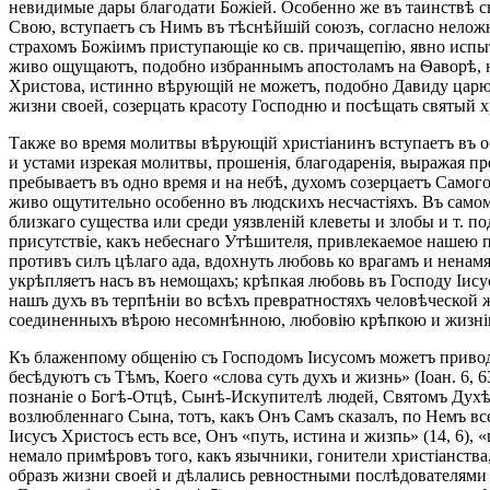
невидимые дары благодати Божіей. Особенно же въ таинствѣ с
Свою, вступаетъ съ Нимъ въ тѣснѣйшій союзъ, согласно нелож
страхомъ Божіимъ приступающіе ко св. причащепію, явно испыты
живо ощущаютъ, подобно избраннымъ апостоламъ на Ѳаворѣ, не
Христова, истинно вѣрующій не можетъ, подобно Давиду царю и
жизни своей, созерцать красоту Господню и посѣщать святый хр
Также во время молитвы вѣрующій христіанинъ вступаетъ въ 
и устами изрекая молитвы, прошенія, благодаренія, выражая п
пребываетъ въ одно время и на небѣ, духомъ созерцаетъ Самог
живо ощутительно особенно въ людскихъ несчастіяхъ. Въ само
близкаго существа или среди уязвленій клеветы и злобы и т. п
присутствіе, какъ небеснаго Утѣшителя, привлекаемое нашею 
противъ силъ цѣлаго ада, вдохнуть любовь ко врагамъ и ненамят
укрѣпляетъ насъ въ немощахъ; крѣпкая любовь въ Господу Іис
нашъ духъ въ терпѣніи во всѣхъ превратностяхъ человѣческой 
соединенныхъ вѣрою несомнѣнною, любовію крѣпкою и жизнію н
Къ блаженпому общенію съ Господомъ Іисусомъ можетъ приводит
бесѣдуютъ съ Тѣмъ, Коего «слова суть духъ и жизнь» (Іоан. 6,
познаніе о Богѣ-Отцѣ, Сынѣ-Искупителѣ людей, Святомъ Духѣ, 
возлюбленнаго Сына, тотъ, какъ Онъ Самъ сказалъ, по Немъ всег
Іисусъ Христосъ есть все, Онъ «путь, истина и жизпь» (14, 6), 
немало примѣровъ того, какъ язычники, гонители христіанств
образъ жизни своей и дѣлались ревностными послѣдователями С