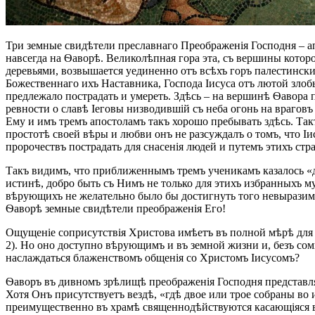
Три земные свидѣтели преславнаго Преображенія Господня – ап
навсегда на Ѳаворѣ. Великолѣпная гора эта, съ вершины кот
деревьями, возвышается уединенно отъ всѣхъ горъ палестински
Божественнаго ихъ Наставника, Господа Іисуса отъ лютой злобы
предлежало пострадать и умереть. Здѣсь – на вершинѣ Ѳавора 
ревности о славѣ Іеговы низводившій съ неба огонь на враговъ
Ему и имъ тремъ апостоламъ такъ хорошо пребывать здѣсь. Та
простотѣ своей вѣры и любви онъ не разсуждалъ о томъ, что Іи
пророчествъ пострадать для снасенія людей и путемъ этихъ страд
Такъ видимъ, что приближеннымъ тремъ ученикамъ казалось «д
истинѣ, добро быть съ Нимъ не только для этихъ избранныхъ му
вѣрующихъ не желательно было бы достигнуть того невыразим
Ѳаворѣ земные свидѣтели преображенія Его!
Ощущеніе соприсутствія Христова имѣетъ въ полной мѣрѣ для в
2). Но оно доступно вѣрующимъ и въ земной жизни и, безъ сом
наслаждаться блаженствомъ общенія со Христомъ Іисусомъ?
Ѳаворъ въ дивномъ зрѣлищѣ преображенія Господня представля
Хотя Онъ присутствуетъ вездѣ, «гдѣ двое или трое собраны во 
преимущественно въ храмѣ священнодѣйствуются касающіяся в