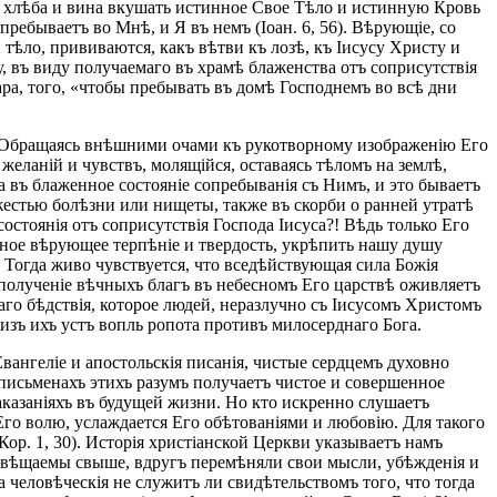
ъ хлѣба и вина вкушать истинное Свое Тѣло и истинную Кровь
ебываетъ во Мнѣ, и Я въ немъ (Іоан. 6, 56). Вѣрующіе, со
 тѣло, прививаются, какъ вѣтви къ лозѣ, къ Іисусу Христу и
 въ виду получаемаго въ храмѣ блаженства отъ соприсутствія
ара, того, «чтобы пребывать въ домѣ Господнемъ во всѣ дни
. Обращаясь внѣшними очами къ рукотворному изображенію Его
еланій и чувствъ, молящійся, оставаясь тѣломъ на землѣ,
а въ блаженное состояніе сопребыванія съ Нимъ, и это бываетъ
естью болѣзни или нищеты, также въ скорби о ранней утратѣ
остоянія отъ соприсутствія Господа Іисуса?! Вѣдь только Его
ное вѣрующее терпѣніе и твердость, укрѣпить нашу душу
. Тогда живо чувствуется, что вседѣйствующая сила Божія
 полученіе вѣчныхъ благъ въ небесномъ Его царствѣ оживляетъ
аго бѣдствія, которое людей, неразлучно съ Іисусомъ Христомъ
зъ ихъ устъ вопль ропота противъ милосерднаго Бога.
вангеліе и апостольскія писанія, чистые сердцемъ духовно
 письменахъ этихъ разумъ получаетъ чистое и совершенное
аказаніяхъ въ будущей жизни. Но кто искренно слушаетъ
 Его волю, услаждается Его обѣтованіями и любовію. Для такого
 Кор. 1, 30). Исторія христіанской Церкви указываетъ намъ
освѣщаемы свыше, вдругъ перемѣняли свои мысли, убѣжденія и
человѣческія не служитъ ли свидѣтельствомъ того, что тогда