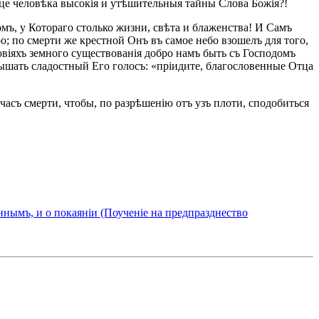
дце человѣка высокія и утѣшительныя тайны Слова Божія?!
мъ, у Котораго столько жизни, свѣта и блаженства! И Самъ
о; по смерти же крестной Онъ въ самое небо взошелъ для того,
ловіяхъ земного существованія добро намъ быть съ Господомъ
слышать сладостный Его голосъ: «пріидите, благословенные Отца
часъ смерти, чтобы, по разрѣшенію отъ узъ плоти, сподобиться
нымъ, и о покаянiи (Поученiе на предпразднество