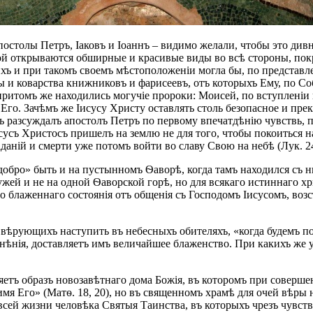
остолы Петръ, Іаковъ и Іоаннъ – видимо желали, чтобы это дивн
орой открываются обширные и красивые виды во всѣ стороны, п
хъ и при такомъ своемъ мѣстоположеніи могла бы, по представле
 и коварства книжниковъ и фарисеевъ, отъ которыхъ Ему, по Соб
притомъ же находились могучіе пророки: Моисей, по вступленіи
 Его. Зачѣмъ же Іисусу Христу оставлять столь безопасное и пре
къ разсуждалъ апостолъ Петръ по первому впечатдѣнію чувствь,
сусъ Христосъ пришелъ на землю не для того, чтобы покоиться н
аній и смерти уже потомъ войти во славу Свою на небѣ (Лук. 24, 
обро» быть и на пустынномъ Ѳаворѣ, когда тамъ находился съ 
жей и не на одной Ѳаворской горѣ, но для всякаго истиннаго хри
о блаженнаго состоянія отъ общенія съ Господомъ Іисусомъ, во
ѣрующихъ наступить въ небесныхъ обителяхъ, «когда будемъ подо
нѣнія, доставляетъ имъ величайшее блаженство. При какихъ же 
етъ образъ новозавѣтнаго дома Божія, въ которомъ при соверш
имя Его» (Матѳ. 18, 20), но въ священномъ храмѣ для очей вѣры
сей жизни человѣка Святыя Таинства, въ которыхъ чрезъ чувст