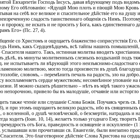
вятой Евхарпетін Господь Іисусъ, давая вѣрующему подъ видом
ному Его обѣтованію: «Ядущій Мою плоть и піющій Мою Кровь пр
вая на себѣ все великое и спасительное дѣйствіе его на душу и
изреченную сладость таинственнаго общенія съ Нимъ. Поэтому,
 пророку, не искать и не просить у Бога, какъ единственнаго д
амъ Его» (Пс. 27, 4).
общеніе со Христомъ и ощущаетъ блаженство соприсутствія Его
редъ Нимъ, какъ Сердцевѣдцемъ, всѣ тайпы нашнхъ помышленій, ж
о Спасителя нашего. Такъ, истинная молитва вводитъ христіанин
мъ дѣлѣ, въ минуты молитвенныхъ слезныхъ воздыханій подъ тяж
од. не испытываетъ ли вѣрующій этого неизъяснимо-сладостнаго с
пламенною молитвою, могло тогда произвести въ душѣ благодуш
озлобіе, словомъ, – перемѣнить печаль на радость, зло на добро
усу воспламеняетъ сердце мужествомъ; несомнѣнное упованіе на
жизни. И можно сказать рѣшительно – нѣтъ въ мірѣ такого ужасн
епорочною, привело бы въ малодушіе, отчаяніе или исторгло и
ь также чтеніе или слушаніе Слова Божія. Поучаясь чрезъ св. Е
 63), и при этомъ ощущаютъ великую радость, ибо въ священныхъ
о вселенной, о душѣ человѣческой, о безсмертіи, натрадахъ и н
да ходитъ (Іоан. 10, 14), желаетъ только угоднаго Ему, творитъ
«премудрость отъ Бога, праведность и освященіе и искупленіе» (1
а, услышавши или прочитавши св. Евангеліе, были внезапно пр
пасителя. Это благотворное дѣйствіе Слова Христова на сердца 