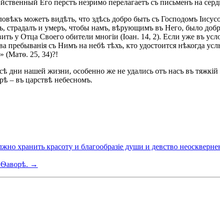
дѣйственный Его перстъ незримо перелагаетъ съ письменъ на сер
овѣкъ можетъ видѣть, что здѣсь добро быть съ Господомъ Іисусо
ъ, страдалъ и умеръ, чтобы намъ, вѣрующимъ въ Него, было добр
ить у Отца Своего обители многіи (Іоан. 14, 2). Если уже въ ус
тва пребыванія съ Нимъ на небѣ тѣхъ, кто удостоится нѣкогда у
 (Матѳ. 25, 34)?!
сѣ дни нашей жизни, особенно же не удались отъ насъ въ тяжкій 
рѣ – въ царствѣ небесномъ.
но хранить красоту и благообразiе души и девство неосквернен
а Ѳаворѣ. →