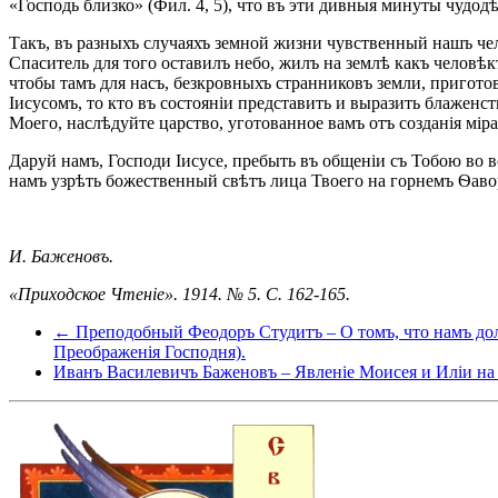
«Господь близко» (Фил. 4, 5), что въ эти дивныя минуты чудо
Такъ, въ разныхъ случаяхъ земной жизни чувственный нашъ чел
Спаситель для того оставилъ небо, жилъ на землѣ какъ человѣк
чтобы тамъ для насъ, безкровныхъ странниковъ земли, приготов
Іисусомъ, то кто въ состояніи представить и выразить блаженс
Моего, наслѣдуйте царство, уготованное вамъ отъ созданія міра»
Даруй намъ, Господи Іисусе, пребыть въ общеніи съ Тобою во в
намъ узрѣть божественный свѣтъ лица Твоего на горнемъ Ѳаво
И. Баженовъ.
«Приходское Чтеніе». 1914. № 5. С. 162-165.
← Преподобный Феодоръ Студитъ – О томъ, что намъ долж
Преображенiя Господня).
Иванъ Василевичъ Баженовъ – Явленіе Моисея и Иліи н