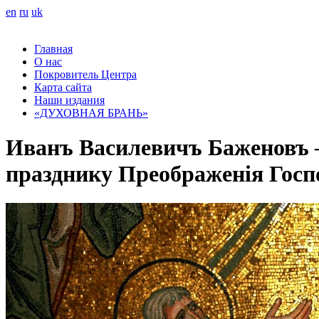
en
ru
uk
Главная
О нас
Покровитель Центра
Карта сайта
Наши издания
«ДУХОВНАЯ БРАНЬ»
Иванъ Василевичъ Баженовъ – 
празднику Преображенія Госп