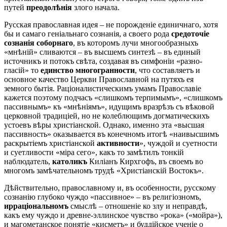
путей
преодолѣнія
злого начала.
Русская православная идея – не порожденіе единичнаго, хотя
бы и самаго геніальнаго сознанія, а своего рода
средоточіе
сознанія соборнаго
, въ которомъ лучи многообразныхъ
«мнѣній» сливаются – въ высшемъ синтезѣ – въ единый
источникъ и потокъ свѣта, создавая въ симфоніи «разно-
гласій» то
единство многогранности
, что составляетъ и
основное качество Церкви Православной на путяхъ ея
земного бытія. Раціоналистическимъ умамъ Православіе
кажется поэтому подчасъ «слишкомъ терпимымъ», «слишкомъ
пассивнымъ» къ «мнѣніямъ», идущимъ вразрѣзъ съ вѣковой
церковной традиціей, но не колеблющимъ догматическихъ
устоевъ вѣры христіанской. Однако, именно эта «высшая
пассивность» оказывается въ конечномъ итогѣ «наивысшимъ
раскрытіемъ христіанской
активности
», чуждой и суетности
и суетливости «міра сего», какъ то замѣтилъ тонкій
наблюдатель,
католикъ
Киліанъ Кирхгофъ, въ своемъ во
многомъ замѣчательномъ трудѣ «Христіанскій Востокъ».
Дѣйствительно, православному и, въ особенности, русскому
сознанію глубоко чуждо «пассивное» – въ религіозномъ,
ирраціональномъ
смыслѣ – отношеніе ко злу и неправдѣ,
какъ ему чуждо и древне-эллинское чувство «рока» («мойра»),
и магометанское понятіе «кисметъ» и буддійское ученіе о