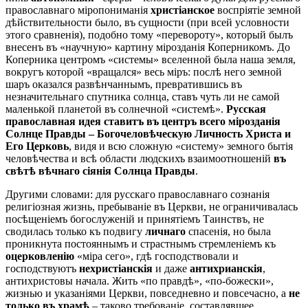
православнаго міропониманія
христіанское
воспріятіе земной
дѣйствительности было, въ сущности (при всей условности
этого сравненія), подобно тому «перевороту», который былъ
внесенъ въ «научную» картину мірозданія Коперникомъ. До
Коперника центромъ «системы» вселенной была наша земля,
вокругъ которой «вращался» весь міръ: послѣ него земной
шаръ оказался развѣнчаннымъ, превратившись въ
незначительнаго спутника солнца, ставъ чуть ли не самой
маленькой планетой въ солнечной «системѣ».
Русская
православная идея ставитъ въ центръ всего мірозданія
Солнце Правды – Богочеловѣческую Личность Xриста и
Его Церковь
, видя и всю сложную «систему» земного бытія
человѣчества и всѣ области людскихъ взаимоотношеній
въ
свѣтѣ вѣчнаго сіянія Солнца Правды
.
Другими словами: для русскаго православнаго сознанія
религіозная жизнь, пребываніе въ Церкви, не ограничивалась
посѣщеніемъ богослуженій и принятіемъ Таинствъ, не
сводилась только къ подвигу
личнаго
спасенія, но была
проникнута постояннымъ и страстнымъ стремленіемъ къ
оцерковленію
«міра сего», гдѣ господствовали и
господствуютъ
нехристіанскія
и даже
антихрианскія
,
антихристовы начала. Жить «по правдѣ», «по-божески»,
жизнью и указаніями Церкви, повседневно и повсечасно, а
не
только въ храмѣ
– таково требованіе, составлявшее