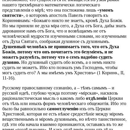
нашего трехмѣрнаго математически логическаго
представленія о мірѣ; что она постижима лишь «
умомъ
святости
», о которомъ апостолъ Павелъ говоритъ къ
Коринѳянамъ: «Божьяго никто не знаетъ, кромѣ Духа Божія.
Но мы приняли не духа міра сего, а Духа отъ Бога, дабы знать
дарованное намъ отъ Бога, что и возвѣщаемъ не отъ
человѣческой мудрости изученными словами, но изученными
отъ Духа Святаго, соображая духовное съ духовнымъ.
Душевный человѣкъ не принимаетъ того, что отъ Духа
Божія, потому что онъ почитаетъ это безуміемъ, и не
можетъ разумѣть, потому что о семъ надобно судить
духовно.
Но духовный судитъ обо всемъ, а о немъ никто
судить не можетъ. Ибо кто позналъ умъ Господень, чтобы
могъ судить его? А мы имѣемъ умъ Христовъ» (1 Коринѳ., II,
11-16).
Русскому православному сознанію, а – тѣмъ самымъ – и
русской идеѣ, глубоко чужда поэтому «мірская», насквозь
раціоналистическая мысль о какомъ либо
отдѣленіи
Церкви
отъ тѣхъ или иныхъ формъ человѣческаго общежитія. Ибо это
было бы равносильно
самоотлученію
ихъ отъ Церкви
Христовой, которая не есть нѣкое средостѣніе между міромъ
вещественнымъ и міромъ духовнымъ, но нѣчто таинственное,
гдѣ эти оба начала взаимно проникаются, оставаясь въ то же
время «раздѣльными». И какъ отдѣленіе души отъ тѣла