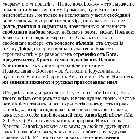
«кармѣ» и о «нирванѣ». «На все воля Божья» – это выраженіе
покорности Божественному Промыслу, пути Котораго
неисповѣдимы, не только не исключаетъ участія
свободной
воли человѣка въ преображеніи міра, но налагаетъ на нее
долгъ дѣйствія и содѣйствія
, нравственную обязанность
свободнаго выбора
между добромъ и зломъ, между Правдою
Божьею и неправдою «міра сего». Отказъ отъ этого
свободнаго выбора, отъ
волевого дѣланія
, отъ служенія
началу
Добра
, отъ дѣйственнаго участія въ Божьемъ
строительствѣ міра равносиленъ
отреченію отъ Бога,
предательству Христа, самоотлученію отъ Церкви
Христовой
. Такъ учили преподобные и святые
Православнаго Востока – въ Антіохіи и Іерусалимѣ, въ
пустыняхъ Египта и Сиріи, въ Византіи и на
Руси. На этомъ
же сознаніи зиждется и русская православная идея
.
Ибо двѣ заповѣди даны человѣку: «...возлюби Господа Бога
твоего всѣмъ сердцемъ твоимъ, и всею душею твоею, и всѣмъ
разумѣніемъ твоимъ, и всею крѣпостію твоею; вотъ первая
заповѣдь..., вторая подобная ей: возлюби ближняго твоего,
какъ самого себя;
иной большей сихъ заповѣдей нѣтъ
» (Мк.,
XII, 30-31). Въ нихъ весь законъ и пророки. И въ словахъ
Христа: «Заповѣдь новую даю вамъ: да любите другъ друга;
какъ Я возлюбилъ васъ, такъ и вы да любите другъ друга»
(Іоаннъ, XIII, 34) – въ этихъ словахъ дано
единственно