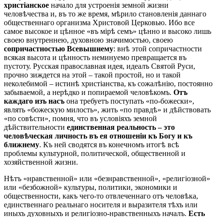
христіанское
начало для устроенія земной жизни
человѣчества и, въ то же время, мѣрило становленія даннаго
общественнаго организма Христовой Церковью. Ибо все
самое высокое и цѣнное «въ мірѣ семъ» цѣнно и высоко лишь
своею внутреннею, духовною значимостью, своею
сопричастностью Всевышнему
: внѣ этой сопричастности
всякая высота и цѣнность неминуемо превращается въ
пустоту. Русская православная идея, идеалъ Святой Руси,
прочно зиждется на этой – такой простой, но и такой
неколебимой – истинѣ христіанства, къ сожалѣнію, постоянно
забываемой, а нерѣдко и попираемой человѣкомъ.
Отъ
каждаго изъ насъ
она требуетъ поступать «по-божески»,
являть «божескую милость», жить «по правдѣ» и дѣйствовать
«по совѣсти», помня, что въ условіяхъ земной
дѣйствительности
единственная реальность – это
человѣческая личность въ ея отношеніи къ Богу и къ
ближнему
. Къ ней сводятся въ конечномъ итогѣ всѣ
проблемы культурной, политической, общественной и
хозяйственной жизни.
Нѣтъ «нравственной» или «безнравственной», «религіозной»
или «безбожной» культуры, политики, экономики и
общественности, какъ чего-то отвлеченнаго отъ человѣка,
единственнаго реальнаго носителя и выразителя тѣхъ или
иныхъ духовныхъ и религіозно-нравственныхъ началъ.
Есть