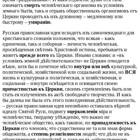
означаетъ
смерть
человѣческаго организма въ условіяхъ
земнаго бытія, такъ и отрывъ общественныхъ организмовъ отъ
Церкви проводитъ къ ихъ духовному – медленному или
быстрому –
умиранію
.
Русская православная идея исходитъ изъ самоочевиднаго для
христіанскаго сознанія положенія, что всякая – какъ
единичная, такъ и соборная – личность человѣческая,
просвѣщенная свѣтомъ Христовой истины, пребываетъ и
живетъ
прежде всего
въ Церкви. Иными словами: и «въ
условіяхъ земной дѣйствительности» не Церкви отводится
нѣкое, хотя бы и почетное мѣсто
внутри или внѣ
культурной,
политической, хозяйственной или соціальной жизни, но
ВСЯ
жизнь и культурная и политическая, и хозяйственная, и
соціальная – изнутри освѣщается и освящается своею
причастностью къ Церкви
, своимъ стремленіемъ быть или
стать ея излученіемъ въ актѣ свободнаго творчества. И какъ
бы далека ни была отъ этого повседневная дѣйствительность,
– русская православная идея неизмѣнно оставалась вѣрной
идеалу Святой Руси, подвигу
оцерковленія
міра и
человѣчества, твердому убѣжденію, что важно не
человѣческое общество, какъ таковое, но
принадлежность къ
Церкви
его членовъ; что существенна не та или иная форма
общежитія, а
степень религіозности
людей; что дѣло не въ
общественномъ устройствѣ и даже не въ «общественномъ