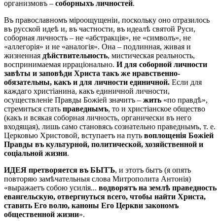
организмовъ –
соборныхъ личностей
.
Въ православномъ міроощущеніи, поскольку оно отразилось
въ русской идеѣ и, въ частности, въ идеалѣ святой Руси,
соборная личность – не «абстракція», не «символъ», не
«аллегорія» и не «аналогія». Она – подлинная, живая и
жизненная
дѣйствительность
, мистическая реальность,
воспринимаемая ирраціонально.
И для соборной личности
завѣты и заповѣди Христа такъ же нравственно-
обязательны, какъ и для личности единичной.
Если для
каждаго христіанина, какъ единичной личности,
осуществленіе Правды Божіей значитъ –
жить
«по правдѣ»,
стремиться стать
праведнымъ
, то и христіанское общество
(какъ и всякая соборная личность, органически въ него
входящая), лишь само становясь сознательно праведнымъ, т. е.
Церковью Христовой, вступаетъ на путь
воплощенія Божіей
Правды въ культурной, политической, хозяйственной и
соціальной жизни
.
ИДЕЯ претворяется въ БЫТЪ
, и этотъ бытъ (я опять
повторяю замѣчательныя слова Митрополита Антонія)
«выражаетъ собою усилія...
водворятъ на землѣ праведность
евангельскую, отвергнуться всего, чтобы найти Христа,
ставить Его волю, каноны Его Церкви закономъ
общественной жизни
».