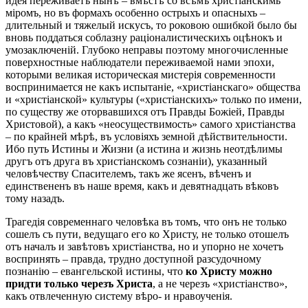
идея переживаетъ нынѣ – вмѣстѣ со всѣмъ христіанскимь
міромъ, но въ формахъ особенно острыхъ и опасныхъ –
длительный и тяжелый искусъ, то роковою ошибкой было бы
вновь поддаться соблазну раціоналистическихъ оцѣнокъ и
умозаключеній. Глубоко неправы поэтому многочисленные
поверхностные наблюдатели переживаемой нами эпохи,
которыми великая историческая мистерія современности
воспринимается не какъ испытаніе, «христіанскаго» общества
и «христіанской» культуры («христіанскихъ» только по имени,
по существу же оторвавшихся отъ Правды Божіей, Правды
Христовой), а какъ «неосуществимость» самого христіанства
– по крайней мѣрѣ, въ условіяхъ земной дѣйствительности.
Ибо путь Истины и Жизни (а истина и жизнь неотдѣлимы
другъ отъ друга въ христіанскомъ сознаніи), указанный
человѣчеству Спасителемъ, такъ же ясенъ, вѣченъ и
единствененъ въ наше время, какъ и девятнадцать вѣковъ
тому назадъ.
Трагедія современнаго человѣка въ томъ, что онъ не только
сошелъ съ пути, ведущаго его ко Христу, не только отошелъ
отъ началъ и завѣтовъ христіанства, но и упорно не хочетъ
воспринять – правда, трудно доступной разсудочному
познанію – евангельской истины, что
ко Христу можно
придти только черезъ Христа
, а не черезъ «христіанство»,
какъ отвлеченную систему вѣро- и нравоученія.