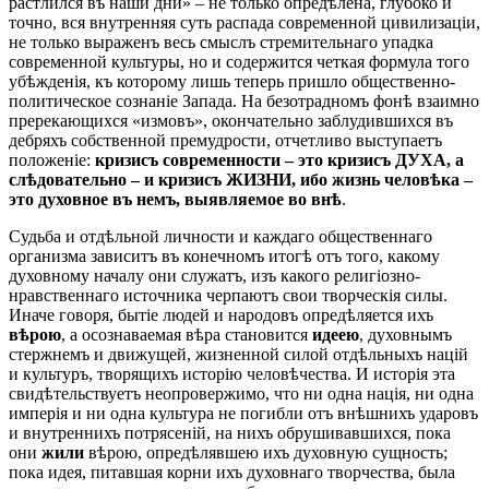
растлился въ наши дни» – не только опредѣлена, глубоко и
точно, вся внутренняя суть распада современной цивилизаціи,
не только выраженъ весь смыслъ стремительнаго упадка
современной культуры, но и содержится четкая формула того
убѣжденія, къ которому лишь теперь пришло общественно-
политическое сознаніе Запада. На безотрадномъ фонѣ взаимно
пререкающихся «измовъ», окончательно заблудившихся въ
дебряхъ собственной премудрости, отчетливо выступаетъ
положеніе:
кризисъ современности – это кризисъ ДУХА, а
слѣдовательно – и кризисъ ЖИЗНИ, ибо жизнь человѣка –
это духовное въ немъ, выявляемое во внѣ
.
Судьба и отдѣльной личности и каждаго общественнаго
организма зависитъ въ конечномъ итогѣ отъ того, какому
духовному началу они служатъ, изъ какого религіозно-
нравственнаго источника черпаютъ свои творческія силы.
Иначе говоря, бытіе людей и народовъ опредѣляется ихъ
вѣрою
, а осознаваемая вѣра становится
идеею
, духовнымъ
стержнемъ и движущей, жизненной силой отдѣльныхъ націй
и культуръ, творящихъ исторію человѣчества. И исторія эта
свидѣтельствуетъ неопровержимо, что ни одна нація, ни одна
имперія и ни одна культура не погибли отъ внѣшнихъ ударовъ
и внутреннихъ потрясеній, на нихъ обрушивавшихся, пока
они
жили
вѣрою, опредѣлявшею ихъ духовную сущность;
пока идея, питавшая корни ихъ духовнаго творчества, была