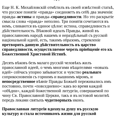
Еще H. К. Михайловскій отмѣтилъ въ своей извѣстной статьѣ,
что русское понятіе «правда» соединяетъ въ себѣ два значенія:
правды–
истины
и правды–
справедливости
. Но это раскрытіе
смысла слова «правда» неполно. Три понятія сочетаются въ
немъ, сливаются въ единое цѣлое: истина, справедливость и
дѣйствительность. Вѣковой идеалъ Правды, живой въ
православномъ народѣ нашемъ и нераздѣльный съ русской
національной идеей, есть, такимъ образомъ, стремленіе
претворить данную дѣйствительность въ царство
справедливости, осуществляемое черезъ пріобщеніе его къ
Божественной Христовой Истинѣ
.
Десять вѣковъ безъ малаго русскій человѣкъ жилъ
православной идеей, о чемъ многими вѣщателями «новыхъ
идей» сейчасъ упорно забывается: и чувство
реальнаго
соприкосновенія съ горнимъ и вышнимъ міромъ, и
непосредственное
вѣяніе Правды Божьей переживались имъ
постоянно, почти «повседневно»: какъ во время каждой
«обѣдни», каждой божественной литургіи, совершаемой по
чину Св. Православной Церкви, такъ и въ истовой молитвѣ
передъ ликами святыхъ
чудотворныхъ
иконъ.
Православная литургія вдохнула душу въ русскую
культуру и стала источникомъ жизни для русской