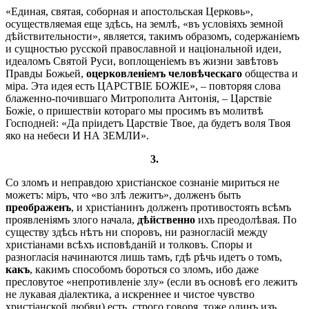
«Единая, святая, соборная и апостольская Церковь»,
осуществляемая еще здѣсь, на землѣ, «въ условіяхъ земной
дѣйствительности», является, такимъ образомъ, содержаніемъ
и сущностью русской православной и національной идеи,
идеаломъ Святой Руси, воплощеніемъ въ жизни завѣтовъ
Правды Божьей,
оцерковленіемъ человѣческаго
общества и
міра. Эта идея есть ЦАРСТВІЕ БОЖІЕ», – повторяя слова
блаженно-почившаго Митрополита Антонія, – Царствіе
Божіе, о пришествіи котораго мы просимъ въ молитвѣ
Господней: «Да пріидетъ Царствіе Твое, да будетъ воля Твоя
яко на небеси И НА ЗЕМЛИ».
3.
Со зломъ и неправдою христіанское сознаніе мириться не
можетъ: міръ, что «во злѣ лежитъ», долженъ быть
преображенъ
, и христіанинъ долженъ противостоять всѣмъ
проявленіямъ злого начала,
дѣйственно
ихъ преодолѣвая. По
существу здѣсь нѣтъ ни споровъ, ни разногласій между
христіанами всѣхъ исповѣданій и толковъ. Споры и
разногласія начинаются лишь тамъ, гдѣ рѣчь идетъ о томъ,
какъ
, какимъ способомъ бороться со зломъ, ибо даже
пресловутое «непротивленіе злу» (если въ основѣ его лежитъ
не лукавая діалектика, а искреннее и чистое чувство
христіанской любви) есть, строго говоря, тоже одинъ изъ