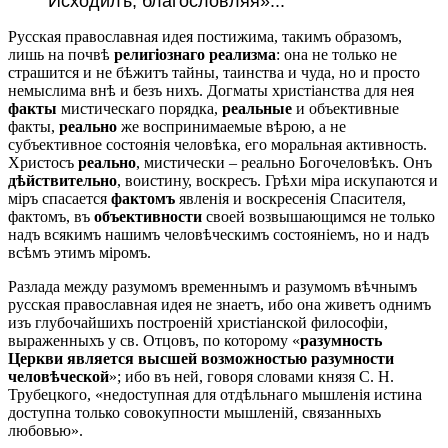
Исходилъ, благословляя»...
Русская православная идея постижима, такимъ образомъ,
лишь на почвѣ
религіознаго реализма
: она не только не
страшится и не бѣжитъ тайны, таинства и чуда, но и просто
немыслима внѣ и безъ нихъ. Догматы христіанства для нея
факты
мистическаго порядка,
реальные
и объективные
факты,
реально
же воспринимаемые вѣрою, а не
субъективное состоянія человѣка, его моральная активность.
Христосъ
реально
, мистически – реально Богочеловѣкъ. Онъ
дѣйствительно
, воистину, воскресъ. Грѣхи міра искупаются и
міръ спасается
фактомъ
явленія и воскресенія Спасителя,
фактомъ, въ
объективности
своей возвышающимся не только
надъ всякимъ нашимъ человѣческимъ состояніемъ, но и надъ
всѣмъ этимъ міромъ.
Разлада между разумомъ временнымъ и разумомъ вѣчнымъ
русская православная идея не знаетъ, ибо она живетъ однимъ
изъ глубочайшихъ построеній христіанской философіи,
выраженныхъ у св. Отцовъ, по которому «
разумность
Церкви является высшей возможностью разумности
человѣческой
»; ибо въ ней, говоря словами князя С. Н.
Трубецкого, «недоступная для отдѣльнаго мышленія истина
доступна только совокупности мышленій, связанныхъ
любовью».