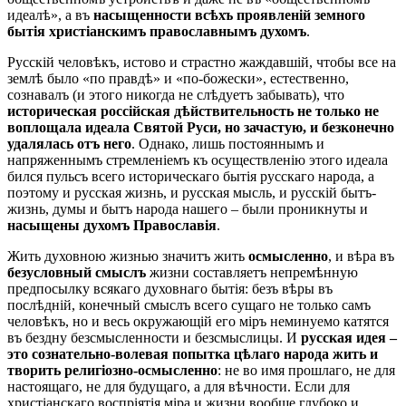
идеалѣ», а въ
насыщенности всѣхъ проявленій земного
бытія христіанскимъ православнымъ духомъ
.
Русскій человѣкъ, истово и страстно жаждавшій, чтобы все на
землѣ было «по правдѣ» и «по-божески», естественно,
сознавалъ (и этого никогда не слѣдуетъ забывать), что
историческая россійская дѣйствительность не только не
воплощала идеала Святой Руси, но зачастую, и безконечно
удалялась отъ него
. Однако, лишь постояннымъ и
напряженнымъ стремленіемъ къ осуществленію этого идеала
бился пульсъ всего историческаго бытія русскаго народа, а
поэтому и русская жизнь, и русская мысль, и русскій бытъ-
жизнь, думы и бытъ народа нашего – были проникнуты и
насыщены духомъ Православія
.
Жить духовною жизнью значитъ жить
осмысленно
, и вѣра въ
безусловный смыслъ
жизни составляетъ непремѣнную
предпосылку всякаго духовнаго бытія: безъ вѣры въ
послѣдній, конечный смыслъ всего сущаго не только самъ
человѣкъ, но и весь окружающій его міръ неминуемо катятся
въ бездну безсмысленности и безсмыслицы. И
русская идея –
это сознательно-волевая попытка цѣлаго народа жить и
творить религіозно-осмысленно
: не во имя прошлаго, не для
настоящаго, не для будущаго, а для вѣчности. Если для
христіанскаго воспріятія міра и жизни вообще глубоко и