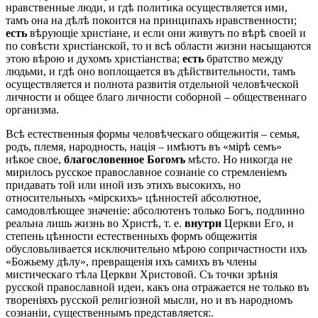
нравственные люди, и гдѣ политика осуществляется ими,
тамъ она на дѣлѣ покоится на принципахъ нравственности;
есть
вѣрующіе христіане, и если они живутъ по вѣрѣ своей и
по совѣсти христіанской, то и всѣ области жизни насыщаются
этою вѣрою и духомъ христіанства;
есть
братство между
людьми, и гдѣ оно воплощается въ дѣйствительности, тамъ
осуществляется и полнота развитія отдельной человѣческой
личности и общее благо личности соборной – общественнаго
организма.
Всѣ естественныя формы человѣческаго общежитія – семья,
родъ, племя, народность, нація – имѣютъ въ «мірѣ семъ»
нѣкое свое,
благословенное Богомъ
мѣсто. Но никогда не
мирилось русское православное сознаніе со стремленіемъ
придавать той или иной изъ этихъ высокихъ, но
относительныхъ «мірскихъ» цѣнностей абсолютное,
самодовлѣющее значеніе: абсолютенъ только Богъ, подлинно
реальна лишь жизнь во Христѣ, т. е.
внутри
Церкви Его, и
степень цѣнности естественныхъ формъ общежитія
обусловьливается исключительно мѣрою сопричастности ихъ
«Божьему дѣлу», превращенія ихъ самихъ въ члены
мистическаго тѣла Церкви Христовой. Съ точки зрѣнія
русской православной идеи, какъ она отражается не только въ
твореніяхъ русской религіозной мысли, но и въ народномъ
сознаніи, существеннымъ представляется:.