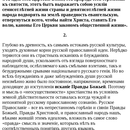
къ святости, этотъ бытъ выражаетъ собою усилія
семисотлѣтней жизни страны и девятисотлѣтней жизни
народа водворять на землѣ праведность евангельскую,
отвергнуться всего, чтобы найти Христа, ставить Его
волю, каноны Его Церкви закономъ общественной жизни».
2.
Глубоко въ древность, къ самымъ истокамъ русской культуры,
уходятъ духовные корни русской православной идеи. Нерѣдко
теряются они въ страстныхъ исканіяхъ и блужданіяхъ
народной души, ускользаютъ отъ взгляда поверхностнаго
наблюдателя, ослѣпляемаго какъ смѣлыми взлетами, такъ и
безудержными срывами національнаго русскаго генія. Но во
всѣхъ блужданіяхъ и даже заблужденіяхъ души русской
неизмѣнно живо было постоянное, напряженное, временами
доходящее до изступленія
исканіе Правды Божьей
. Поэтому
и мысль о «неосуществимости» христіанства въ условіяхъ
земной дѣйствительности оставалась всегда чуждой и
непонятной русскому православному сознанію. Русское
Православіе – все въ непрестанномъ горѣніи и сіяніи Правды
Божьей, Правды Христовой, и православный народъ нашъ,
вѣками жившій этимъ идеаломъ, вложилъ въ самое слово
«правда» смыслъ и значеніе, которыхъ нѣтъ въ
соотвѣтственныхъ понятіяхъ другихъ языковъ.