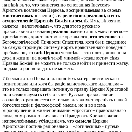
на вѣрѣ въ то, что таинственно основанная Іисусомъ
Христомъ вселенская Церковь, воспринимаемая въ своемъ
мистическомъ
значеніи (т. е.
религіозно-реально), и есть
осуществленіе Царствія Божія на землѣ
. Имъ, вѣроятно,
кажется «нелогичнымъ», что для этого русскаго
православнаго сознанія
реально
именно лишь «мистическое»
христіанство, христіанство же «реальное»,
отвлеченное
отъ
Богочеловѣческой Личности Спасителя, хотя бы и сведенное
въ самую стройную систему нормъ нравственнаго поведенія
пребывающаго
внѣ Церкви
человѣка – это плоть, лишенная
духа и жизни: на почвѣ такой мнимой «реальности» сѣмя
Правды Божіей не можетъ не только взойти и принести жатву,
но даже и ростковъ дать не можетъ.
Ибо мыслить о Церкви въ понятіяхъ матеріалистическаго
позитивизма или хотя бы раціоналистическаго идеализма –
это не только извращать истинную правду Церкви Христовой,
но и
самоотлучать
себя отъ нея Русское православное
сознаніе, отразившееся не только въ яркихъ твореніяхъ нашей
богословской и философской мысли, но и во всемъ
міроощущеніи и жизнепониманіи «простого» православнаго
люда, «нутромъ» отличавшаго Правду отъ Кривды, жило
непоколебимымъ убѣжденіемъ, что
смысла
Церкви
Христовой постичь раціонально – «логическимъ» путемъ
невозможно; что сущность ея не вмѣщается въ узкія рамки