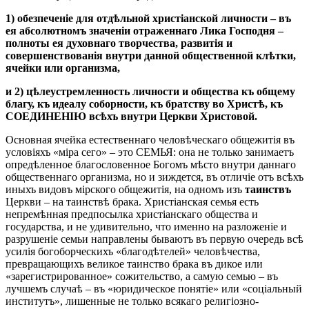
1) обезпеченіе для отдѣльной христіанской личности – въ
ея абсолютномъ значеніи отраженнаго Лика Господня –
полноты ея духовнаго творчества, развитія и
совершенствованія внутри данной общественной клѣтки,
ячейки или организма,
и 2) цѣлеустремленность личности и общества къ общему
благу, къ идеалу соборности, къ братству во Христѣ, къ
СОЕДИНЕНІЮ всѣхъ внутри Церкви Христовой.
Основная ячейка естественнаго человѣческаго общежитія въ
условіяхъ «міра сего» – это СЕМЬЯ: она не только занимаетъ
опредѣленное благословенное Богомъ мѣсто внутри даннаго
общественнаго организма, но и зиждется, въ отличіе отъ всѣхъ
иныхъ видовъ мірского общежитія, на одномъ изъ
таинствъ
Церкви – на таинствѣ брака. Христіанская семья есть
непремѣнная предпосылка христіанскаго общества и
государства, и не удивительно, что именно на разложеніе и
разрушеніе семьи направлены бываютъ въ первую очередь всѣ
усилія богоборческихъ «благодѣтелей» человѣчества,
превращающихъ великое таинство брака въ дикое или
«зарегистрированное» сожительство, а самую семью – въ
лучшемъ случаѣ – въ «юридическое понятіе» или «соціальный
институтъ», лишенные не только всякаго религіозно-