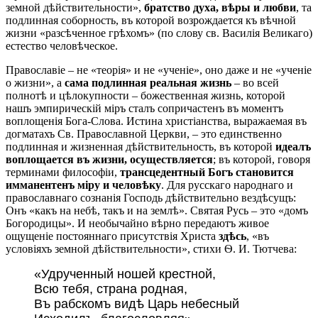
земной дѣйствительности»,
братство духа, вѣры и любви
, та
подлинная соборность, въ которой возрождается къ вѣчной
жизни «разсѣченное грѣхомъ» (по слову св. Василія Великаго)
естество человѣческое.
Православіе – не «теорія» и не «ученіе», оно даже и не «ученіе
о жизни», а
сама подлинная реальная жизнь
– во всей
полнотѣ и цѣлокупности – божественная жизнь, которой
нашъ эмпирическій міръ сталъ сопричастенъ въ моментъ
воплощенія Бога-Слова. Истина христіанства, выражаемая въ
догматахъ Св. Православной Церкви, – это единственно
подлинная и жизненная дѣйствительность, въ которой
идеалъ
воплощается въ жизни, осуществляется
; въ которой, говоря
терминами философіи,
трансцедентный Богъ становится
имманентенъ міру и человѣку
. Для русскаго народнаго и
православнаго сознанія Господь дѣйствительно вездѣсущъ:
Онъ «какъ на небѣ, такъ и на землѣ». Святая Русь – это «домъ
Богородицы». И необычайно вѣрно передаютъ живое
ощущеніе постояннаго присутствія Христа
здѣсь
, «въ
условіяхъ земной дѣйствительности», стихи Ѳ. И. Тютчева:
«Удрученный ношей крестной,
Всю тебя, страна родная,
Въ рабскомъ видѣ Царь небесный