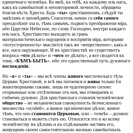
единичнаго человѣка. Ко мнѣ, къ тебѣ, къ каждому изъ насъ,
какъ къ самобытной и неповторимой личности, обращена
благая вѣсть Христа. Будь «
ты»
христіаниномъ, слѣдуй ты
завѣтамъ и заповѣдямъ Спасителя, начни съ
себя самого
преодолѣніе зла и, тѣмъ самымъ, подвигъ преображенія міра,
ибо Царствіе Небесное, по слову Господню, внутри каждаго
изъ насъ. Христіанство выходитъ за грань
матеріалистическаго ощущенія и воспріятія міра, которыми
«потусторонность» мыслится такъ же «вещественно», какъ и
все, насъ окружающее. И въ христіанствѣ не существуетъ
вопроса «
что
дѣлать» и «
чего
не дѣлать», а все сводится къ
тому, «
КѢМЪ БЫТЬ
», ибо это единственный путь духовнаго
восхожденія
.
Но «
я
» и «
ты
» – мы всѣ члены
живого
мистическаго тѣла
Церкви Христовой, и всѣ мы питаемся и
живы
только Ея
животворными соками, лишь ея чудотворною силою:
оторванные или отсѣченные отъ нея, мы отмираемъ и
гибнемъ духовно. Для христіанскаго сознанія человѣческое
общество
– не механическая совокупность безчисленнаго
множества «особей», а живое органическое цѣлое, живое
тѣмъ, что оно
становится Церковью
, или – точнѣе – должно
становиться и можетъ стать ею. Относится это и ко всему
человѣчеству въ цѣломъ и къ отдѣльнымъ частямъ его,
живущимъ своею самостоятельною жизнью самобытныхъ