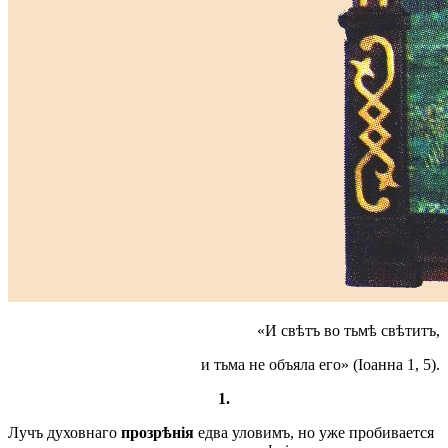
«И свѣтъ во тьмѣ свѣтитъ,
и тьма не объяла его» (Іоанна 1, 5).
1.
Лучъ духовнаго
прозрѣнія
едва уловимъ, но уже пробивается