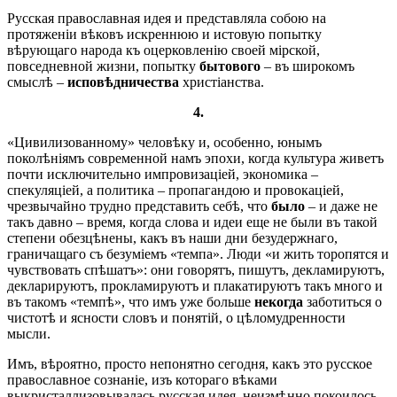
Русская православная идея и представляла собою на
протяженіи вѣковъ искреннюю и истовую попытку
вѣрующаго народа къ оцерковленію своей мірской,
повседневной жизни, попытку
бытового
– въ широкомъ
смыслѣ –
исповѣдничества
христіанства.
4.
«Цивилизованному» человѣку и, особенно, юнымъ
поколѣніямъ современной намъ эпохи, когда культура живетъ
почти исключительно импровизаціей, экономика –
спекуляціей, а политика – пропагандою и провокаціей,
чрезвычайно трудно представить себѣ, что
было
– и даже не
такъ давно – время, когда слова и идеи еще не были въ такой
степени обезцѣнены, какъ въ наши дни безудержнаго,
граничащаго съ безуміемъ «темпа». Люди «и жить торопятся и
чувствовать спѣшатъ»: они говорятъ, пишутъ, декламируютъ,
декларируютъ, прокламируютъ и плакатируютъ такъ много и
въ такомъ «темпѣ», что имъ уже больше
некогда
заботиться о
чистотѣ и ясности словъ и понятій, о цѣломудренности
мысли.
Имъ, вѣроятно, просто непонятно сегодня, какъ это русское
православное сознаніе, изъ котораго вѣками
выкристаллизовывалась русская идея, неизмѣнно покоилось