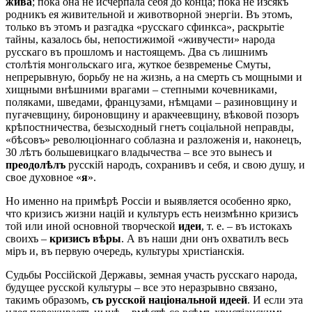
жива
; пока она не исчерпала себя до конца; пока не изсякъ
родникъ ея живительной и животворной энергіи. Въ этомъ,
только въ этомъ и разгадка «русскаго сфинкса», раскрытіе
тайны, казалось бы, непостижимой «живучести» народа
русскаго въ прошломъ и настоящемъ. Два съ лишнимъ
столѣтія монгольскаго ига, жуткое безвременье Смуты,
непрерывную, борьбу не на жизнь, а на смерть съ мощными и
хищными внѣшними врагами – степными кочевниками,
поляками, шведами, французами, нѣмцами – разиновщину и
пугачевщину, бироновщину и аракчеевщину, вѣковой позоръ
крѣпостничества, безысходный гнетъ соціальной неправды,
«бѣсовъ» революціоннаго соблазна и разложенія и, наконецъ,
30 лѣтъ большевицкаго владычества – все это вынесъ и
преодолѣлъ
русскій народъ, сохранивъ и себя, и свою душу, и
свое духовное «
я
».
Но именно на примѣрѣ Россіи и выявляется особенно ярко,
что кризисъ жизни націй и культуръ есть неизмѣнно кризисъ
той или иной основной творческой
идеи
, т. е. – въ истокахъ
своихъ –
кризисъ вѣры
. А въ наши дни онъ охватилъ весь
міръ и, въ первую очередь, культуры христіанскія.
Судьбы Россійской Державы, земная участь русскаго народа,
будущее русской культуры – все это неразрывно связано,
такимъ образомъ,
съ русской національной идеей
. И если эта