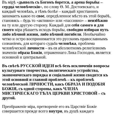
Въ мірѣ «
дьяволъ съ Богомъ борется, а арена борьбы –
сердца́ человѣческія
», по слову Ѳ. М. Достоевскаго, и
каждый человѣкъ, а тѣмъ болѣе – каждый христіанинъ
занимаетъ какое-то
свое
, опредѣленное мѣсто въ этой борьбѣ,
становясь – будь то «активно» или «пассивно» –
неизбѣжно
на ту или другую сторону. Каждый для
себя самого и для
своего
міра рѣшаетъ исходъ борьбы,
свободно избирая путь
либо вѣчной жизни, либо вѣчной погибели
. Необычайно
четко и остро воспринимается это русскимъ православнымъ
сознаніемъ, для котораго судьба
человѣка
, проблема
человѣческой
личности
– въ ея абсолютномъ религіозномъ
значеніи
образа Божія
, отраженнаго Лика Господня, является
основной и центральной.
Въ свѣтѣ РУССКОЙ ИДЕИ всѣ безъ исключенія вопросы
культурнаго творчества, политическаго устройства,
экономическаго порядка и соціальной жизни сводятся къ
этой основной и главной проблемѣ – къ проблемѣ
человѣческой ЛИЧНОСТИ, какъ ОБРАЗА И ПОДОБІЯ
БОЖІЯ, съ одной стороны, какъ ЧЛЕНА
МИСТИЧЕСКАГО ТѢЛА ЦЕРКВИ ХРИСТОВОЙ – съ
другой.
Преображеніе міра, претвореніе его въ Царствіе Божіе
совершается прежде всего
внутри
, въ душѣ каждаго