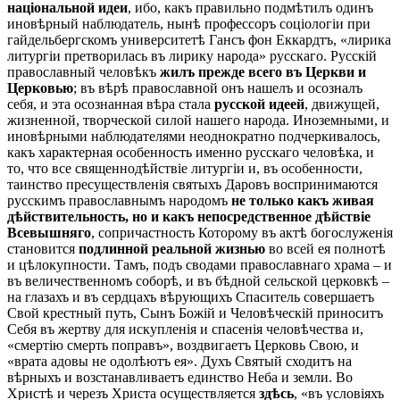
національной идеи
, ибо, какъ правильно подмѣтилъ одинъ
иновѣрный наблюдатель, нынѣ профессоръ соціологіи при
гайдельбергскомъ университетѣ Гансъ фон Еккардтъ, «лирика
литургіи претворилась въ лирику народа» русскаго. Русскій
православный человѣкъ
жилъ прежде всего въ Церкви и
Церковью
; въ вѣрѣ православной онъ нашелъ и осозналъ
себя, и эта осознанная вѣра стала
русской идеей
, движущей,
жизненной, творческой силой нашего народа. Иноземными, и
иновѣрными наблюдателями неоднократно подчеркивалось,
какъ характерная особенность именно русскаго человѣка, и
то, что все священнодѣйствіе литургіи и, въ особенности,
таинство пресуществленія святыхъ Даровъ воспринимаются
русскимъ православнымъ народомъ
не только какъ живая
дѣйствительность, но и какъ непосредственное дѣйствіе
Всевышняго
, сопричастность Которому въ актѣ богослуженія
становится
подлинной реальной жизнью
во всей ея полнотѣ
и цѣлокупности. Тамъ, подъ сводами православнаго храма – и
въ величественномъ соборѣ, и въ бѣдной сельской церковкѣ –
на глазахъ и въ сердцахъ вѣрующихъ Спаситель совершаетъ
Свой крестный путь, Сынъ Божій и Человѣческій приноситъ
Себя въ жертву для искупленія и спасенія человѣчества и,
«смертію смерть поправъ», воздвигаетъ Церковь Свою, и
«врата адовы не одолѣютъ ея». Духъ Святый сходитъ на
вѣрныхъ и возстанавливаетъ единство Неба и земли. Во
Христѣ и черезъ Христа осуществляется
здѣсь
, «въ условіяхъ