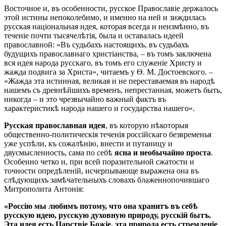
Восточное и, въ особенности, русское Православіе держалось
этой истины непоколебимо, и именно на ней и зиждилась
русская національная идея, которая всегда и неизмѣнно, въ
теченіе почти тысячелѣтія, была и оставалась идеей
православной: «Въ судьбахъ настоящихъ, въ судьбахъ
будущихъ православнаго христіанства, – въ томъ заключена
вся идея народа русскаго, въ томъ его служеніе Христу и
жажда подвига за Христа», читаемъ у Ѳ. М. Достоевского. –
«Жажда эта истинная, великая и не переставаемая въ народѣ
нашемъ съ древнѣйшихъ временъ, непрестанная, можетъ быть,
никогда – и это чрезвычайно важный фактъ въ
характеристикѣ народа нашего и государства нашего».
Русская православная идея
, въ которую нѣкоторыя
общественно-политическія теченія россійскаго безвременья
уже успѣли, къ сожалѣнію, внести и путаницу и
двусмысленность, сама по себѣ
ясна и необычайно проста
.
Особенно четко и, при всей поразительной сжатости и
точности опредѣленій, исчерпывающе выражена она въ
слѣдующихъ замѣчательныхъ словахъ блаженнопочившаго
Митрополита Антонія:
«Россію мы любимъ потому, что она хранитъ въ себѣ
русскую идею, русскую духовную природу, русскій бытъ.
Эта идея есть Царствіе Божіе, эта природа есть стремленіе