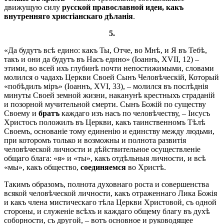
движущую силу
русской православной идеи, какъ
внутренняго христіанскаго дѣланія
.
5.
«Да будутъ всѣ едино: какъ Ты, Отче, во Мнѣ, и Я въ Тебѣ,
такъ и они да будутъ въ Насъ едино» (Іоаннъ, XVII, 12) –
этими, во всей ихъ глубинѣ почти непостижимыми, словами
молился о чадахъ Церкви Своей Сынъ Человѣческій, Который
«побѣдилъ міръ» (Іоаннъ, XVI, 33), – молился въ послѣднія
минуты Своей земной жизни, наканунѣ крестныхъ страданій
и позорной мучительной смерти. Сынъ Божій по существу
Своему и
братъ
каждаго изъ насъ по человѣчеству, – Іисусъ
Христосъ положилъ въ Церкви, какъ таинственномъ Тѣлѣ
Своемъ, основаніе тому единенію и единству между людьми,
при которомъ только и возможны и полнота развитія
человѣческой личности и дѣйствительное осуществленіе
общаго блага: «я» и «ты», какъ отдѣльныя личности, и всѣ
«мы», какъ общество,
соединяемся
во Христѣ.
Такимъ образомъ, полнота духовнаго роста и совершенства
всякой человѣческой личности, какъ отраженнаго Лика Божія
и какъ члена мистическаго тѣла Церкви Христовой, съ одной
стороны, и служеніе всѣхъ и каждаго общему благу въ духѣ
соборности, съ другой, – вотъ основное и руководящее