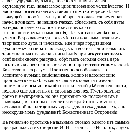
сквозь удручающую мглу, пеленою тлѣнія и смерти
окутавшую такъ называемое цивилизованное человѣчество. И
настолько осязательнымъ становится животворное вѣяніе
грядущей – новой – культурной эры, что даже современная
наука начинаетъ на нашихъ глазахъ сбрасывать съ себя путы
матеріалистическаго, позитивистическаго и
раціоналистическаго мышленія, вѣками тяготѣвшія надъ
умами. Разрываются узы, что мѣшали вольнымъ взлетамъ
творческаго духа, и человѣкъ, еще вчера гордившійся
«умѣніемъ» разбирать по складамъ и косноязычно толковать
таинственныя письмена книги Бытія при
искусственномъ
освѣщеніи своего разсудка, обрѣтаетъ сегодня снова даръ –
читать въ великой книгѣ вселенной при
естественномъ
свѣтѣ
Божественнаго разума. Постепенно освобождаясь отъ
ядовитаго дурмана раціонализма, жадно и вдохновенно
проникаетъ человѣческая мысль и въ области познанія,
пониманія и
осмысливанія
исторической дѣйствительности,
недавно еще запретныя и скрытыя для нея. Пусть ощупью,
робко и неувѣренно, но она приходитъ къ положеніямъ и
выводамъ, въ которыхъ теплится искра Истины вѣчной,
основанной не на тщетныхъ «разсудочныхъ» домыслахъ, а на
несокрушимомъ фундаментѣ Божественнаго Откровенія.
Въ геніально простыхъ начальныхъ словахъ одного изъ самыхъ
прекрасныхъ стихотвореній Ѳ. И. Тютчева – «Не плоть, а духъ