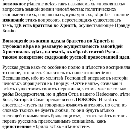
возможное
рѣшеніе всѣхъ такъ называемыхъ «проклятыхъ»
вопросовъ земной жизни человѣчества: политическихъ,
экономическихъ, соціальныхъ, культурныхъ; вѣрнѣе – полное
изживаніе
этихъ вопросовъ, перестающихъ существовать
тамъ,
гдѣ есть братство во Христѣ
, осуществляющее Правду
Божію.
Воплощеніе въ жизни идеала братства во Христѣ и
глубокая вѣра въ реальную осуществимость заповѣдей
Христовыхъ здѣсь, на землѣ, въ образѣ святой Руси –
таково конкретное содержаніе русской православной идеи.
Русская душа какъ-то особенно полно и цѣлостно восприняла
то новое, что внесъ Спаситель въ наше отношеніе ко
Всевышнему, ибо въ молитвѣ Господней впервые въ исторіи
человѣкъ обращается къ Творцу: «
Отче
нашъ», сознавая и
всѣмъ существомъ своимъ переживая, что мы уже не только
рабы
Вседержителя, но и
дѣти
Отца нашего Небеснаго, дѣти
Бога, Который Самъ прежде всего
ЛЮБОВЬ
. И завѣтъ
апостола: «пусть ты говоришь языкомъ ангеловъ, но если въ
словахъ твоихъ не будетъ любви, то они будутъ мѣдью
звенящей и кимваломъ бряцающимъ», – этотъ завѣтъ всталъ
передъ русскимъ православнымъ сознаніемъ, какъ
единственное
мѣрило всѣхъ «цѣнностей».