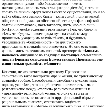
органически чуждо – ибо безсмысленно – «жить
настоящимъ», «ловить моментъ» («карпе діемъ!»), и это не
только въ личной сферѣ человѣческаго существованія, но и во
всѣхъ областяхъ земного бытія – культурной, политической,
общественной, даже хозяйственной; если для философской
мысли «настоящаго», какъ такового, нѣтъ, ибо оно лишь
болѣе или менѣе условная грань между тѣмъ, что было, и
тѣмъ, что будетъ, – своего рода нуль на скалѣ между
прошлымъ, уходящимъ вглубь вѣковъ, и будущимъ,
уводящимъ въ «безконечность,» то для русскаго
православнаго сознанія настоящее
есть
. Но оно есть лишь
данный мигъ въ великомъ таинствѣ претворенія
вѣчнымъ
началомъ
минувшаго въ грядущее:
настоящее осмысленно
лишь вѣчнымъ смысломъ Божественнаго Промысла; оно
живо только дыханіемъ вѣчности
.
Конечно, не исключительно русскому Православію
свойственно такое воспріятіе міра и жизни, но христіанскому
сознанію вообще. Своеобразна и самобытна русская идея,
однако, уже тѣмъ, что она рѣшительно отметаетъ всякое
разграниченіе между «теоріей» религіозной истины и
«практикой» ралигіозной жизни: что она отвергаетъ
«естественность несогласованія ирраціональной вѣры съ
раціональнымъ знаніемъ, отказываясь видѣть въ
нихъ
автономныя
«сферы» человѣческаго духа. Для русскаго