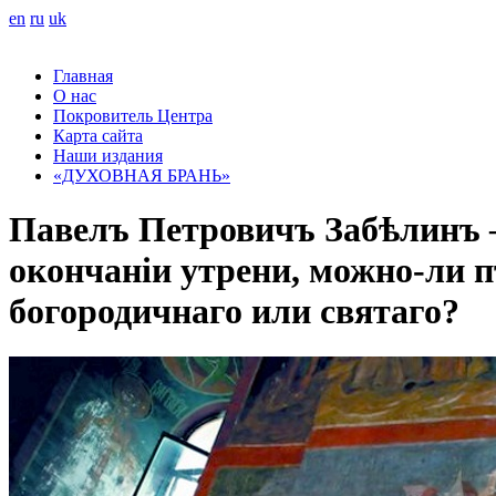
en
ru
uk
Главная
О нас
Покровитель Центра
Карта сайта
Наши издания
«ДУХОВНАЯ БРАНЬ»
Павелъ Петровичъ Забѣлинъ –
окончаніи утрени, можно-ли п
богородичнаго или святаго?