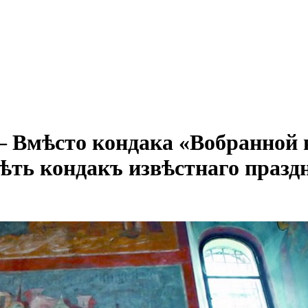
 Вмѣсто кондака «Вобранной в
ѣть кондакъ извѣстнаго праздн