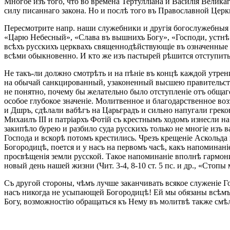
Многое изъ того, что во времена Тертулліана и Василія Велика
силу писаннаго закона. Но и послѣ того въ Православной Церк
Пересмотрите напр. наши служебники и другія богослужебныя к
«Царю Небесный», «Слава въ вышнихъ Богу», «Господи, устнѣ 
всѣхъ русскихъ церквахъ священнодѣйствующіе въ означенные 
всѣми обыкновенно. И кто же изъ пастырей рѣшится отступить
Не такъ-ли должно смотрѣть и на пѣніе въ концѣ каждой утре
на обычай санкцированный, узаконенный высшею правительствен
не понятно, почему бы желательно было отступленіе отъ обща
особое глубокое значеніе. Молитвенное и благодарственное воз
и Дшръ, сдѣлали вабѣгъ на Царьградъ и сильно напугали грек
Михаилъ III и патріархъ Фотій съ крестнымъ ходомъ изнесли на
закипѣло бурею и разбило суда русскихъ только не многіе изъ
Господа и вскорѣ потомъ крестились. Чрезъ крещеніе Аскольда
Богородицѣ, поется и у насъ на первомъ часѣ, какъ напоминан
просвѣщенія земли русской. Такое напоминаніе вполнѣ гармон
новый день нашей жизни (Чит. 3-4, 8-10 ст. 5 пс. и др., «Сто
Съ другой стороны, чѣмъ лучше заканчивать всякое служеніе Г
насъ никогда не усыпающей Богородицѣ! Ей мы обязаны всѣмъ 
Богу, возможностію обращаться къ Нему въ молитвѣ также смѣ