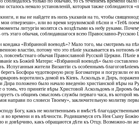
го соблюдалось только по обычаю, то съ теченіемъ времени было
ви осталось немало установленій, которыя также соблюдаются «
ниги, и вы не найдете въ нихъ указанія на то, чтобы священно
мои отверзеши», или во время херувимской пѣсни и «Тебѣ поем
моменты литургіи молятся съ воздѣтыми къ небу руками. Почем
 отъ этаго обычая, соблюдавшагося всею Православно-Русскою 
ни кондака «Взбранной воеводѣ»? Мало того, мы смотримъ на пѣн
ною властію, потому что это пѣніе указывается въ нотномъ оби
го, повсемѣстнаго обычая Православной Русской Церкви. Пѣніе
званіе къ Божіей Матери: «Взбранной воеводѣ» было составлено 
овъ. Испуганныя жители Византіи съ особеннымъ благоговѣніемъ
 берегъ Босфора чудотворную ризу Богоматери и погрузили ее въ
 варваровъ воротились домой въ Кіевъ. Аскольдъ и Диръ, пораже
 и Дира положено было начало введенію христіанской вѣры на Р
іе о томъ, что принятіе вѣры Христовой Аскольдомъ и Диромъ б
ируетъ съ общимъ смысломъ службы перваго часа, въ которой мы
пы моя направи по словеси Твоему», заключительную молитву перв
осподу Богу, какъ не молитвеннымъ и вмѣстѣ благодарственнымъ
и во времени и въ вѣчности. Родившемуся отъ Нея Сыну Божію 
ло и довѣрчиво, какъ обращаются дѣти къ Отцу. Возможно-ли же