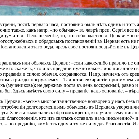
 утрени, послѣ перваго часа, постоянно былъ нѣтъ одинъ и тотъ 
очно также, какъ напр. «по обычаю» въ лаврѣ преп. Сергія все в
у» и т. д. Тѣмъ не менѣе, то, что соблюдается въ Церкви «по 
ослужебныхъ и обрядовыхъ постановленій въ Церкви есть не пис
остановленія этаго рода, чрезъ свое постоянное дѣйствіе въ Це
правилахъ или обычаяхъ Церкви: «если какое-либо правило не о
е кто скажетъ, что и въ преданіи нужно какое-либо писанное св
о преданія и силою обычая, сохраняются. Напр. начнемъ отъ крещ
 потомъ трижды погружаемся... Таинство евхаристіи принимаемъ д
ъ (мучениковъ); не держимъ поста въ день воскресный, равно и к
бы. Здѣсь имѣетъ свою силу – преданіе, какъ основаніе, – вѣра, как
ъ Церкви: «весьма многое таинственное водворено у насъ безъ 
потребленіи долговременнымъ обычаемъ въ Церквахъ укоренили. 
уса Христа зиаменались образомъ креста, кто училъ сему писані
и благословенія, кто изъ святыхъ оставилъ намъ иисьменно?» и 
, – по преданію, «имѣютъ одну и ту же силу для благочестія. И 