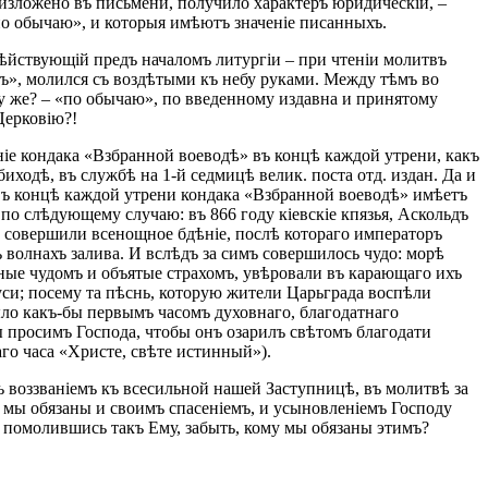
 изложено въ письмени, получило характеръ юридическій, –
по обычаю», и которыя имѣютъ значеніе писанныхъ.
дѣйствующій предъ началомъ литургіи – при чтеніи молитвъ
ъ», молился съ воздѣтыми къ небу руками. Между тѣмъ во
у же? – «по обычаю», по введенному издавна и принятому
Церковію?!
іе кондака «Взбранной воеводѣ» въ концѣ каждой утрени, какъ
ходѣ, въ службѣ на 1-й седмицѣ велик. поста отд. издан. Да и
 въ концѣ каждой утрени кондака «Взбранной воеводѣ» имѣетъ
по слѣдующему случаю: въ 866 году кіевскіе кпязья, Аскольдъ
 совершили всенощное бдѣніе, послѣ котораго императоръ
 волнахъ залива. И вслѣдъ за симъ совершилось чудо: морѣ
нные чудомъ и объятые страхомъ, увѣровали въ карающаго ихъ
уси; посему та пѣснь, которую жители Царьграда воспѣли
ыло какъ-бы первымъ часомъ духовнаго, благодатнаго
 просимъ Господа, чтобы онъ озарилъ свѣтомъ благодати
аго часа «Христе, свѣте истинный»).
 воззваніемъ къ всесильной нашей Заступницѣ, въ молитвѣ за
мы обязаны и своимъ спасеніемъ, и усыновленіемъ Господу
 помолившись такъ Ему, забыть, кому мы обязаны этимъ?