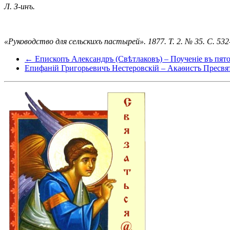
Л. З-инъ.
«Руководство для сельскихъ пастырей». 1877. Т. 2. № 35. С. 532
← Епископъ Александръ (Свѣтлаковъ) – Поученіе въ пято
Епифаній Григорьевичъ Нестеровскій – Акаѳистъ Пресв