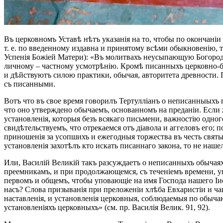
Въ церковномъ Уставѣ нѣтъ указанія на то, чтобы по окончаніи
т. е. по введенному издавна и принятому всѣми обыкновенію, т
Успенія Божіей Матери): «Въ молитвахъ неусыпающую Богородиц
личному – частному усмотрѣнію. Кромѣ писанныхъ церковно-бог
и дѣйствуютъ силою практики, обычая, авторитета древности. П
съ писанными.
Вотъ что въ свое время говорилъ Тертулліанъ о неписанныыхъ 
что оно утверждено обычаемъ, основанномъ на преданіи. Если ж
установленія, которыя безъ всякаго письмени, важностію одног
свидѣтельствуемъ, что отрекаемся отъ діавола и аггеловъ его;
приношенія за усопшихъ и ежегодныя торжества въ честь святых
установленія захотѣлъ кто искать писаннаго закона, то не нашелъ 
Или, Василій Великій такъ разсуждаетъ о неписанныхъ обычаях
преемникамъ, и при продолжающемся, съ теченіемъ времени, у
первомъ и общемъ, чтобы уповающіе на имя Господа нашего Іис
насъ? Слова призыванія при преложеніи хлѣба Евхаристіи и чаш
наставленія, и установленія церковныя, соблюдаемыя по обычаю
установленіяхъ церковныхъ» (см. пр. Василія Велик. 91, 92).