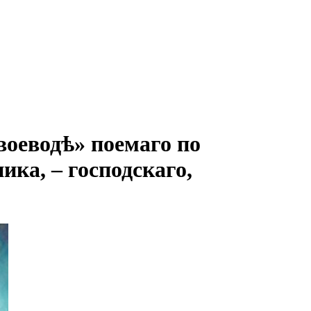
оеводѣ» поемаго по
ика, – господскаго,