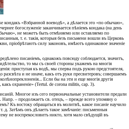
же кондакъ «Взбранной воеводѣ», а дѣлается это «по обычаю»,
ечернее богослуженіе заканчивается пѣніемъ кондака (на день
обычаю», не можетъ быть отмѣняемо или оставляемо по
анныя, т. е. такія, которыя безъ письмени вошли въ Церковь
ркви, пріобрѣтаютъ силу законовъ, имѣютъ одинаковое значеніе
предѣлено писаніемъ, однакожъ повсюду соблюдается, значитъ,
идѣтельство, то мы съ своей стороны укажемъ на многія
енія: приступая къ водѣ, мы сперва подъ рукою предстоятеля,
о разсвѣта и не иначе, какъ отъ руки пресвитеровъ; совершаемъ
олѣнопреклоненія... Если бы на эти и еще многія другія
ъ охраненіе» (Tertul. de corona militis, cap. 3).
писаній. Многое изъ сего первоначальные установители предали
Напр. – продолжаетъ св. отецъ, – прежде всего упомяну о
емъ? Къ востоку обращаться въ молитвѣ, какое писаніе научило
т. д. Затѣмъ онъ дѣлаетъ такое замѣчаніе: письменныя
сему не воспрекословитъ никто, хотя мало свѣдущій въ