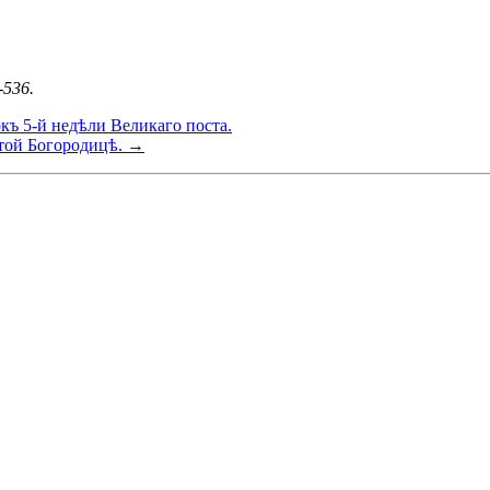
-536.
къ 5-й недѣли Великаго поста.
ятой Богородицѣ. →