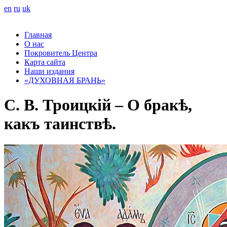
en
ru
uk
Главная
О нас
Покровитель Центра
Карта сайта
Наши издания
«ДУХОВНАЯ БРАНЬ»
С. В. Троицкій – О бракѣ,
какъ таинствѣ.