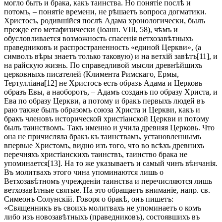
могло быть и брака, какъ таинства. Но понятіе послѣ и
потомъ, – понятіе времени, не рѣшаетъ вопроса догматики.
Христосъ, родившійся послѣ Адама хронологически, былъ
прежде его метафизически (Іоанн. VIII, 58), чѣмъ и
обусловливается возможность спасенія ветхозавѣтныхъ
праведниковъ и распространенность «единой Церкви», (а
символъ вѣры знаетъ только таковую) и на ветхій завѣтъ[11], и
на райскую жизнь. По справедливой мысли древнѣйшихъ
церковныхъ писателей (Климента Римскаго, Ермы,
Тертулліана[12] не Христосъ есть образъ Адама и Церковь –
образъ Евы, а наоборотъ, – Адамъ созданъ по образу Христа, и
Ева по образу Церкви, а потому и бракъ первыхъ людей въ
раю также былъ образомъ союза Христа и Церкви, какъ и
бракъ членовъ исторической христіанской Церкви и потому
былъ таинствомъ. Такъ именно и учила древняя Церковь. Что
она не причисляла бракъ къ таинствамъ, установленнымъ
впервые Христомъ, видно изъ того, что во всѣхъ древнихъ
перечняхъ христіанскихъ таинствъ, таинство брака не
упоминается[13]. На то же указываетъ и самый чинъ вѣнчанія.
Въ молитвахъ этого чина упоминаются лишь о
Ветхозавѣтномъ учрежденіи таинства и перечисляются лишь
ветхозавѣтные святые. На это обращаетъ вниманіе, напр. св.
Симеонъ Солунскій. Говоря о бракѣ, онъ пишетъ:
«Священникъ въ своихъ молитвахъ не упоминаетъ о комъ
либо изъ новозавѣтныхъ (праведниковъ), состоявшихъ въ