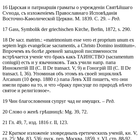
16 Царская и патриаршія граматы о учрежденіи Святѣйшаго
Сѵнода, съ изложеніемъ Православнаго Исповѣданія
Восточно-Каѳолической Церкви. М. 1839. С. 29. –
Ред.
17 Gass, Symbolik der griechischen Kirche, Berlin, 1872, s. 290.
18 De sacr. matrim.: «matrimonium esse vero et proprium unum ex
septem legis evangelicae sacramentis, a Christo Domino instititum».
Впрочемъ въ болѣе древней западной писmменности
встрѣчается ученіе что бракъ какъ ТАИНСТВО (sacramentum
coniugii) есть и у язычниковъ. Такъ учили напр. папа
Иннокентій III (С. II De transact. V, 9) и Гоногрій III (С. II De
transact. I, 36). Упоминая объ этомъ въ своей энцикликѣ
Arcanum (10 февр. 1880 г.) папа Левъ XIII пишетъ, что они
имели право на то, и что «браку присуще по природѣ нѣчто
святое и религіозное».
19 Чин благословения супруг чад не имущих. –
Ред.
20 Слово о женѣ грѣшницѣ: Mg. 39, 72.
21 Гл. 49, 7, изд. 1816 г. II, 123.
22 Краткое изложеніе зловредныхъ еретическихъ ученій, кн. V,
гл. 25: Mg. 83, 536; руск. пер. Москва, 1859, т. VI, стр. 88-92.