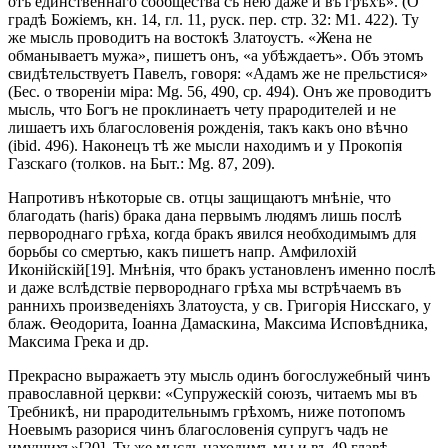
отъ единственнаго сообщества съ нею даже и въ грѣхѣ». (О
градѣ Божіемъ, кн. 14, гл. 11, руск. пер. стр. 32: М1. 422). Ту
же мысль проводитъ на востокѣ Златоустъ. «Жена не
обманываетъ мужа», пишетъ онъ, «а убѣждаетъ». Объ этомъ
свидѣтельствуетъ Павелъ, говоря: «Адамъ же не прельстися»
(Бес. о твореніи міра: Mg. 56, 490, ср. 494). Онъ же проводитъ
мысль, что Богъ не проклинаетъ чету прародителей и не
лишаетъ ихъ благословенія рожденія, такъ какъ оно вѣчно
(ibid. 496). Наконецъ тѣ же мысли находимъ и у Прокопія
Газскаго (толков. на Быт.: Mg. 87, 209).
Напротивъ нѣкоторые св. отцы защищаютъ мнѣніе, что
благодать (haris) брака дана первымъ людямъ лишь послѣ
первороднаго грѣха, когда бракъ явился необходимымъ для
борьбы со смертью, какъ пишетъ напр. Амфилохій
Иконійскій[19]. Мнѣнія, что бракъ установленъ именно послѣ
и даже вслѣдствіе первороднаго грѣха мы встрѣчаемъ въ
раннихъ произведеніяхъ Златоуста, у св. Григорія Нисскаго, у
блаж. Ѳеодорита, Іоанна Дамаскина, Максима Исповѣдника,
Максима Грека и др.
Прекрасно выражаетъ эту мысль одинъ богослужебный чинъ
православной церкви: «Супружескій союзъ, читаемъ мы въ
Требникѣ, ни прародительнымъ грѣхомъ, ниже потопомъ
Ноевымъ разорися чинъ благословенія супругъ чадъ не
имущихъ»[20]. Ту же мысль находимъ мы и въ 49 главѣ