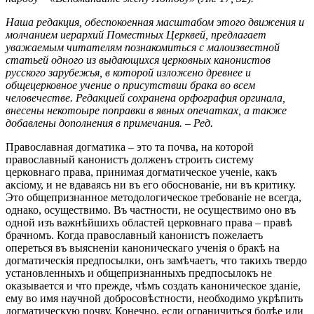
Наша редакция, обеспокоенная масштабом этого движения и
молчанием иерархий Поместных Церквей, предлагает
уважаемым читателям познакомиться с малоизвестной
статьей одного из выдающихся церковных канонистов
русского зарубежья, в которой изложено древнее и
общецерковное учение о присутствии брака во всем
человечестве. Редакцией сохранена орфография оргинала,
внесены некотоыре поправки в явных опечатках, а также
добавлены дополнения в примечания. – Ред.
Православная догматика – это та почва, на которой
православный канонистъ долженъ строить систему
церковнаго права, принимая догматическое ученіе, какъ
аксіому, и не вдаваясь ни въ его обоснованіе, ни въ критику.
Это общепризнанное методологическое требованіе не всегда,
однако, осуществимо. Въ частности, не осуществимо оно въ
одной изъ важнѣйшихъ областей церковнаго права – правѣ
брачномъ. Когда православный канонистъ пожелаетъ
опереться въ выясненіи каноническаго ученія о бракѣ на
догматическія предпосылки, онъ замѣчаетъ, что такихъ твердо
установленныхъ и общепризнанныхъ предпосылокъ не
оказывается и что прежде, чѣмъ создать каноническое зданіе,
ему во имя научной добросовѣстности, необходимо укрѣпить
догматическую почву. Конечно, если ограничиться болѣе или