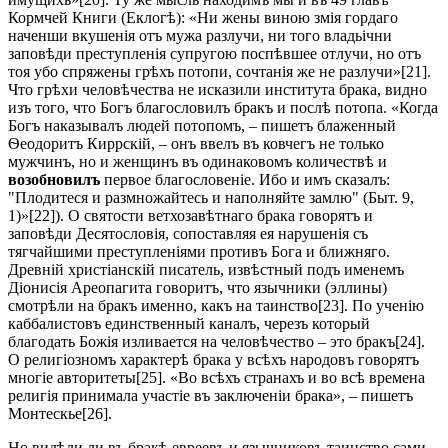
Кормчей Книги (Еклогѣ): «Ни жены виною змія гордаго
наченши вкушенія отъ мужа разлучи, ни того владьічни
заповѣди преступленія супругою поспѣвшее отлучи, но отъ
тоя убо спряжены грѣхъ потопи, сочтанія же не разлучи»[21].
Что грѣхи человѣчества не исказили института брака, видно
изъ того, что Богъ благословилъ бракъ и послѣ потопа. «Когда
Богъ наказывалъ людей потопомъ, – пишетъ блаженный
Ѳеодоритъ Киррскій, – онъ ввелъ въ ковчегъ не только
мужчинъ, но и женщинъ въ одинаковомъ количествѣ и
возобновилъ
первое благословеніе. Ибо и имъ сказалъ:
"Плодитеся и размножайтесь и наполняйте замлю" (Быт. 9,
1)»[22]). О святости ветхозавѣтнаго брака говорятъ и
заповѣди Десятословія, сопоставляя ея нарушенія съ
тягчайшими преступленіями противъ Бога и ближняго.
Древній христіанскій писатель, извѣстный подъ именемъ
Діонисія Ареопагита говоритъ, что язычники (эллины)
смотрѣли на бракъ именно, какъ на таинство[23]. По ученію
каббалистовъ единственный каналъ, черезъ который
благодать Божія изливается на человѣчество – это бракъ[24].
О религіозномъ характерѣ брака у всѣхъ народовъ говорятъ
многіе авторитеты[25]. «Во всѣхъ странахъ и во всѣ времена
религія принимала участіе въ заключеніи брака», – пишетъ
Монтескье[26].
Но видѣли ли въ бракѣ евреевъ и язычниковъ таинство сами