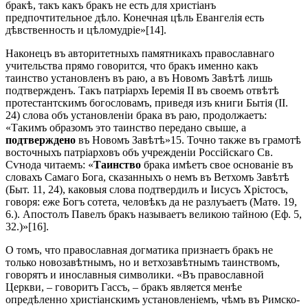
бракѣ, такъ какъ бракъ не есть для христіанъ
предпочтительное дѣло. Конечная цѣль Евангелія есть
дѣвственность и цѣломудріе»[14].
Наконецъ въ авторитетныхъ памятникахъ православнаго
учительства прямо говорится, что бракъ именно какъ
таинство установленъ въ раю, а въ Новомъ Завѣтѣ лишь
подтвержденъ. Такъ патріархъ Іеремія II въ своемъ отвѣтѣ
протестантскимъ богословамъ, приведя изъ книги Бытія (II.
24) слова объ установленіи брака въ раю, продолжаетъ:
«Такимъ образомъ это таинство передано свыше, а
подтверждено
въ Новомъ Завѣтѣ»15. Точно также въ грамотѣ
восточныхъ патріарховъ объ учрежденіи Россійскаго Св.
Сѵнода читаемъ: «
Таинство
брака имѣетъ свое основаніе въ
словахъ Самаго Бога, сказанныхъ о немъ въ Ветхомъ Завѣтѣ
(Быт. 11, 24), каковыя слова подтвердилъ и Іисусъ Хрістосъ,
говоря: еже Богъ сотета, человѣкъ да не разлуъaетъ (Матѳ. 19,
6.). Апостолъ Павелъ бракъ называетъ великою тайною (Еф. 5,
32.)»[16].
О томъ, что православная догматика признаетъ бракъ не
только новозавѣтнымъ, но и ветхозавѣтнымъ таинствомъ,
говорятъ и инославныя символики. «Въ православной
Церкви, – говоритъ Гассъ, – бракъ является менѣе
опредѣленно христіанскимъ установленіемъ, чѣмъ въ Римско-