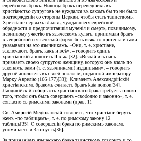
еврейскомъ бракъ. Никогда бракъ переведшихъ въ
христіанство супруговъ не нуждался въ какомъ бы то ни было
подтвержденіи со стороны Церкви, чтобы стать таинствомъ.
Христіане первыхъ вѣковъ, чуждавшіеся еврейской
обрядности и предпочитавшія мученія и смерть, повидимому,
невинному участію въ языческомъ культъ, принимали бракъ
въ еврейской и языческой формъ безъ всякаго протеста и сами
указывали на это язычникамъ. «Они, т. е. христіане,
заключаютъ бракъ, какъ и всѣ», – говоритъ одинъ
христіанскій апологетъ II вѣка[32]. «Всякій изъ насъ
признаетъ своею супругою женщину, которую онъ взялъ по
законамъ, вами (т. е. язычниками) изданными», – говоритъ
другой апологетъ въ своей апологіи, поданной императору
Марку Аврелію (166-177)[33]). Климентъ Александрійскій
христіанскимъ бракомъ считаетъ бракъ kata nomon[34].
Лаодикійскій соборъ отъ христіанскаго брака требуетъ только
того, чтобы онъ былъ совершенъ «свободно и законно», т. е.
согласно съ римскими законами (прав. 1).
Св. Амвросій Медіоланскій говоритъ, что христіане берутъ
женъ «по таблицамъ», т. е. по римскому закону 12
таблицъ[35]. О совершеніи брака по римскимъ законамъ
упоминаетъ и Златоустъ[36].
За признаніемъ языческаго брака таинствомъ говоритъ и то