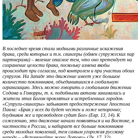
В последнее время стали модными различные искажения
брака, среди которых и т.н. свингеры (обмен супружеских пар
партнерами) – явление опасное тем, что оно претендует на
сохранение целости брака, поскольку измена якобы
происходит при согласии, под контролем и при участии обоих
супругов. На Западе это движение имеет уже большое
количество поклонников, объединившихся в глобальную
огранизацию. Здесь можно говорить о глобальном движении
Содома и Гоморры, т. к. подобными актами занимались и
жители этих Богом проклятых и истребленных городов.
«Супруги-свингеры» забывают предостережение Апостола
Павла: «Брак у всех да будет честен и ложе непорочно;
блудников же и прелюбодеев судит Бог» (Евр. 13, 14). К
сожелению, это движение начало появляться и на Востоке, в
частности в России, и набирает все больше поклонников
среди молодых поколений, тем самым угорожая русскому
народу – «Вспоминайте жену Лотову» (Лк. 17, 32).