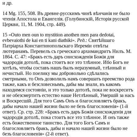
и др.
14 Mg. 155, 508. Въ древне-русскимъ чинѣ вѣнчанія не было
чтенія Апостола и Евангелія. (Голубинскій, Исторія русской
Церкви, 11, М. 1904, стр. 449).
15 «Outo men oun to mystition anothen men para dedotai,
evbevaiothi de kai en ti kani diathiki».
Ред.:
Святѣйшаго
Патріарха Константинопольскаго Иереміи отвѣты
лютеранамъ. Перевелъ съ греческаго архимандритъ Нилъ. М.
1864. С. 47: «Бракъ есть даръ снисхожденія Божія для
чадородія дотолѣ, пока стоитъ все это тлѣнное. Ибо Богъ не
хотѣлъ, чтобы составъ нашъ былъ неразумный, тлѣнный и
нечистый. Но поелику мы добровольно сдѣлались
сметрными, то Онъ дозволилъ намъ совершать преемство рода
также, какъ и безсловеснымъ, дабы мы знали, въ какомъ
находимся состояніи, и это только дотолѣ, пока не воскреситъ
и не обезсмертитъ естество наше Нетлѣнный, Умершій за насъ
и Воскресшій. Для того Самъ Онъ и благословляетъ бракъ,
дабы начало нашей жизни было не безъ благословенія» (1-й
ответ). Ср. стр. 228: «Бракъ есть даръ Божія снисхожденія для
чадородія дотолѣ, пока стоитъ все это тлѣнное. И онъ также
есть божественное таинство. Для того Богъ Самъ и
благословляетъ бракъ, дабы и начало нашей жизни было не
безъ благословенія» (2-й ответ).