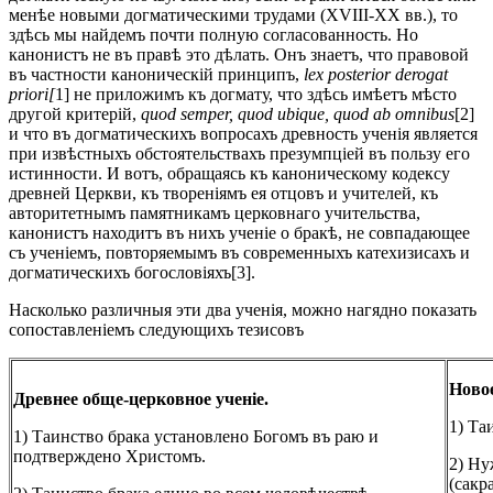
менѣе новыми догматическими трудами (XVIII-XX вв.), то
здѣсь мы найдемъ почти полную согласованность. Но
канонистъ не въ правѣ это дѣлать. Онъ знаетъ, что правовой
въ частности каноническій принципъ,
lex posterior derogat
priori[
1] не приложимъ къ догмату, что здѣсь имѣетъ мѣсто
другой критерій,
quod semper, quod ubique, quod ab omnibus
[2]
и что въ догматическихъ вопросахъ древность ученія является
при извѣстныхъ обстоятельствахъ презумпціей въ пользу его
истинности. И вотъ, обращаясь къ каноническому кодексу
древней Церкви, къ твореніямъ ея отцовъ и учителей, къ
авторитетнымъ памятникамъ церковнаго учительства,
канонистъ находитъ въ нихъ ученіе о бракѣ, не совпадающее
съ ученіемъ, повторяемымъ въ современныхъ катехизисахъ и
догматическихъ богословіяхъ[3].
Насколько различныя эти два ученія, можно нагядно показать
сопоставленіемъ следующихъ тезисовъ
Новое
Древнее обще-церковное ученіе.
1) Та
1) Таинство брака установлено Богомъ въ раю и
подтверждено Христомъ.
2) Ну
(сакр