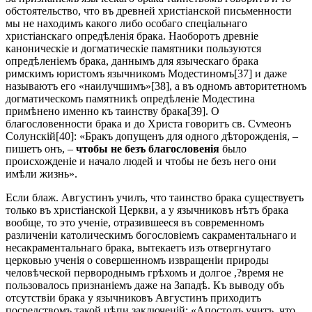
обстоятельство, что въ древней христіанской письменности
мы не находимъ какого либо особаго спеціальнаго
христіанскаго опредѣленія брака. Наоборотъ древніе
каноническіе и догматическіе памятники пользуются
опредѣленіемъ брака, даннымъ для языческаго брака
римскимъ юристомъ язычникомъ Модестиномъ[37] и даже
называютъ его «наилучшимъ»[38], а въ одномъ авторитетномъ
догматическомъ памятникѣ опредѣленіе Модестина
примѣнено именно къ таинству брака[39]. О
благословенности брака и до Христа говоритъ св. Сѵмеонъ
Солунскій[40]: «Бракъ допущенъ для одного дѣторожденія, –
пишетъ онъ, –
чтобы не безъ благословенія
было
происхожденіе и начало людей и чтобы не безъ него они
имѣли жизнь».
Если блаж. Августинъ училъ, что таинство брака существуетъ
только въ христіанской Церкви, а у язычниковъ нѣтъ брака
вообще, то это ученіе, отразившееся въ современномъ
различеніи католическимъ богословіемъ сакраментальнаго и
несакраментальнаго брака, вытекаетъ изъ отвергнутаго
церковью ученія о совершенномъ извращеніи природы
человѣческой первороднымъ грѣхомъ и долгое ,?время не
пользовалось признаніемъ даже на Западѣ. Къ выводу объ
отсутствіи брака у язычниковъ Августинъ приходитъ
посредствомъ такой цѣпи заключеній: «Апостолъ учитъ, что