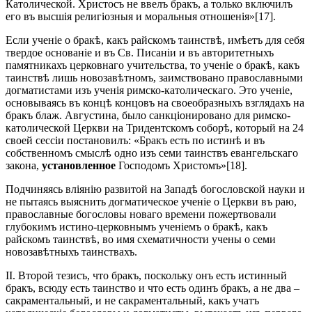
Католической. Христосъ не ввелъ бракъ, а только включилъ
его въ высшія религіозныя и моральныя отношенія»[17].
Если ученіе о бракѣ, какъ райскомъ таинствѣ, имѣетъ для себя
твердое основаніе и въ Св. Писаніи и въ авторитетныхъ
памятникахъ церковнаго учительства, то ученіе о бракѣ, какъ
таинствѣ лишь новозавѣтномъ, заимствовано православными
догматистами изъ ученія римско-католическаго. Это ученіе,
основываясь въ концѣ концовъ на своеобразныхъ взглядахъ на
бракъ блаж. Августина, было санкціонировано для римско-
католической Церкви на Тридентскомъ соборѣ, который на 24
своей сессіи постановилъ: «Бракъ есть по истинѣ и въ
собственномъ смыслѣ одно изъ семи таинствъ евангельскаго
закона,
установленное
Господомъ Христомъ»[18].
Подчиняясь вліянію развитой на Западѣ богословской науки и
не пытаясь выяснить догматическое ученіе о Церкви въ раю,
православные богословы новаго времени пожертвовали
глубокимъ истино-церковнымъ ученіемъ о бракѣ, какъ
райскомъ таинствѣ, во имя схематичности учены о семи
новозавѣтныхъ таинствахъ.
II. Второй тезисъ, что бракъ, поскольку онъ есть истинный
бракъ, всюду есть таинство и что есть одинъ бракъ, а не два –
сакраментальный, и не сакраментальный, какъ учатъ