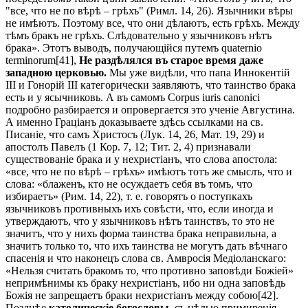
"все, что не по вѣрѣ – грѣхъ" (Римл. 14, 26). Язычники вѣры
не имѣютъ. Поэтому все, что они дѣлаютъ, есть грѣхъ. Между
тѣмъ бракъ не грѣхъ. Слѣдовательно у язычниковъ нѣтъ
брака». Этотъ выводъ, получающійся путемъ quaternio
terminorum[41],
Не раздѣлялся въ старое время даже
западною церковью.
Мы уже видѣли, что папа Иннокентій
III и Гонорій III категорически заявляютъ, что таинство брака
есть и у ясычниковь. А въ самомъ Corpus iuris canonici
подробно разбирается и опровергается это ученіе Августина.
А именно Граціанъ доказываете здѣсь ссылками на св.
Писаніе, что самъ Христосъ (Лук. 14, 26, Мат. 19, 29) и
апостолъ Павелъ (1 Кор. 7, 12; Тит. 2, 4) признавали
существованіе брака и у нехристіанъ, что слова апостола:
«все, что не по вѣрѣ – грѣхъ» имѣютъ тотъ же смыслъ, что и
слова: «блаженъ, кто не осуждаетъ себя въ томъ, что
избираетъ» (Рим. 14, 22), т. е. говорятъ о поступкахъ
язычниковъ противныхъ ихъ совѣсти, что, если иногда и
утверждаютъ, что у язычниковъ нѣтъ таинствъ, то это не
значитъ, что у нихъ форма таинства брака неправильна, а
значитъ только то, что ихъ таинства не могутъ дать вѣчнаго
спасенія и что наконецъ слова св. Амвросія Медіоланскаго:
«Нельзя считать бракомъ то, что противно заповѣди Божіей»
непримѣнимы къ браку нехристіанъ, ибо ни одна заповѣдь
Божія не запрещаетъ браки нехристіанъ между собою[42].
Позднѣе
католическіе богословы
, съ цѣлью примиренія