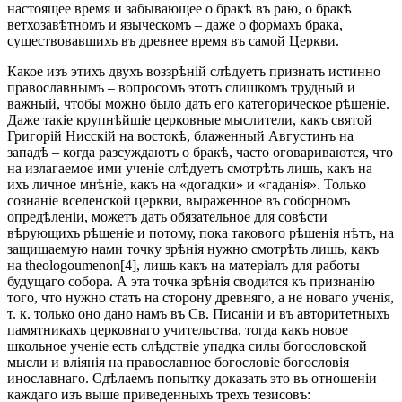
настоящее время и забывающее о бракѣ въ раю, о бракѣ
ветхозавѣтномъ и языческомъ – даже о формахъ брака,
существовавшихъ въ древнее время въ самой Церкви.
Какое изъ этихъ двухъ воззрѣній слѣдуетъ признать истинно
православнымъ – вопросомъ этотъ слишкомъ трудный и
важный, чтобы можно было дать его категорическое рѣшеніе.
Даже такіе крупнѣйшіе церковные мыслители, какъ святой
Григорій Нисскій на востокѣ, блаженный Августинъ на
западѣ – когда разсуждаютъ о бракѣ, часто оговариваются, что
на излагаемое ими ученіе слѣдуетъ смотрѣть лишь, какъ на
ихъ личное мнѣніе, какъ на «догадки» и «гаданія». Только
сознаніе вселенской церкви, выраженное въ соборномъ
опредѣленіи, можетъ дать обязательное для совѣсти
вѣрующихъ рѣшеніе и потому, пока такового рѣшенія нѣтъ, на
защищаемую нами точку зрѣнія нужно смотрѣть лишь, какъ
на theologoumenon[4], лишь какъ на матеріалъ для работы
будущаго собора. А эта точка зрѣнія сводится къ признанію
того, что нужно стать на сторону древняго, а не новаго ученія,
т. к. только оно дано намъ въ Св. Писаніи и въ авторитетныхъ
памятникахъ церковнаго учительства, тогда какъ новое
школьное ученіе есть слѣдствіе упадка силы богословской
мысли и вліянія на православное богословіе богословія
инославнаго. Сдѣлаемъ попытку доказать это въ отношеніи
каждаго изъ выше приведенныхъ трехъ тезисовъ: