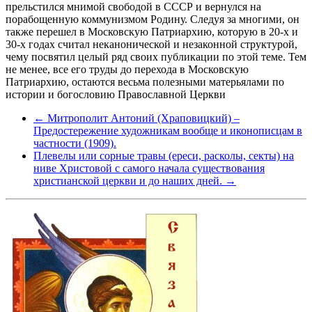
прельстился мнимой свободой в СССР и вернулся на
порабощенную коммунизмом Родину. Следуя за многими, он
также перешел в Московскую Патриархию, которую в 20-х и
30-х годах считал неканонической и незаконной структурой,
чему посвятил целый ряд своих публикации по этой теме. Тем
не менее, все его труды до перехода в Московскую
Патриархию, остаются весьма полезными матерьялами по
истории и богословию Православной Церкви
← Митрополит Антоний (Храповицкий) –
Предостережение художникам вообще и иконописцам в
частности (1909).
Плевелы или сорные травы (ереси, расколы, секты) на
ниве Христовой с самого начала существования
христианской церкви и до наших дней. →