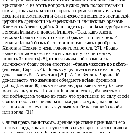
христіане? И на этотъ вопросъ нужно дать положительный
отвѣтъ, такъ какъ за это говорятъ и прямыя свидѣтельства
древней письменности и фактическое отношеніе христіанской
церкви въ древности къ еврейскимъ и языческимъ бракамъ.
Климентъ Александрійскій не видитъ различія между бракомъ
ветхозавѣтнымъ и новозавѣтнымъ. «Такъ какъ законъ
ветхозавѣтный святъ, то святъ и бракъ» – пишетъ онъ. И
ветхозавѣтный бракъ былъ таинствомъ, какъ прообразъ
Христа и Церкви о чемъ говоритъ Апостолъ[27]. «Бракъ
является дѣломъ честнымъ и у насъ и у язычниковъ», –
пишетъ Златоустъ[28], относя такимъ образомъ и къ
языческому браку слова апостола: «
бракъ честенъ во всѣхъ
»
(en pasin., Евр. 13, 4). «Бракъ существуетъ и въ синагогѣ», –
доказываетъ бл. Августинъ[29]). А Св. Зенонъ Воронскій
доказываетъ, что язычники обладаютъ всѣми брачными
добродѣтелями30, такъ что онъ недоумѣваетъ, чему бы онъ
могъ ихъ научить. «Поистинѣ, иронически добавляетъ онъ,
мы побѣждаемъ только въ томъ, что христіанки въ силу своей
святости большее число разъ выходятъ замужъ, да еще за
язычниковъ, о чемъ нельзя упомянуть безъ великой скорби
или вопля»[31].
Считая бракъ таинствомъ, древніе христіане принимали его
въ томъ видъ, какъ онъ существовалъ у евреевъ и язычниковъ
и слъдовательно видѣли таинство и въ языческомъ и