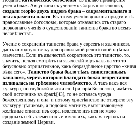
ученія блаж. Августина съ ученіемъ Corpus iuris canonici,
создали теорію двухъ видовъ брака – сакраментальнаго и
не-сакраментальнаго
. Къ этому ученію должны придти и тѣ
православные богословы, которые отказались отъ стараго
церковнаго ученія о существованіи таинства брака во всемъ
человѣчествѣ.
Ученіе о сохраненіи таинства брака у евреевъ и язычниковъ
даетъ исходную точку для правильной религіозной оцѣнки
язычества. Если въ язычествѣ сократилось это таинство, то,
значитъ, нельзя смотрѣть на языческій міръ какъ на что то
безусловно отрицательное, какъ безраздѣльное царство «князя
вѣка сего».
Таинство брака было тѣмъ единственнымъ
каналомъ, черезъ который благодать божія непрестанно
изливалась на грѣховное человѣчество.
А такъ какъ вся
культура, по глубокой мысли св. Григорія Богослова, имѣетъ
свой источникъ въ бракѣ[43], то не осталась чужда
божественному и она, и потому христіанство не отвергло эту
культуру цѣликомъ, а подобно магниту, вытягивающему
желѣзные опилки изъ сора, извлекло изъ нея не мало
сродныхъ себѣ элементовъ и взяло ихъ, какъ матеріалъ на
созданіе земной Церкви.