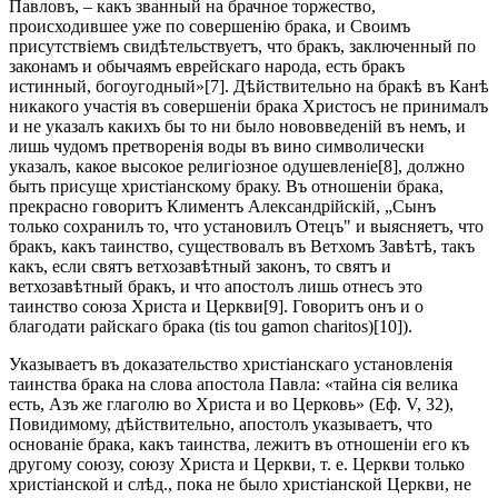
Павловъ, – какъ званный на брачное торжество,
происходившее уже по совершенію брака, и Своимъ
присутствіемъ свидѣтельствуетъ, что бракъ, заключенный по
законамъ и обычаямъ еврейскаго народа, есть бракъ
истинный, богоугодный»[7]. Дѣйствительно на бракѣ въ Канѣ
никакого участія въ совершеніи брака Христосъ не принималъ
и не указалъ какихъ бы то ни было нововведеній въ немъ, и
лишь чудомъ претворенія воды въ вино символически
указалъ, какое высокое религіозное одушевленіе[8], должно
быть присуще христіанскому браку. Въ отношеніи брака,
прекрасно говоритъ Климентъ Александрійскій, „Сынъ
только сохранилъ то, что установилъ Отецъ" и выясняетъ, что
бракъ, какъ таинство, существовалъ въ Ветхомъ Завѣтѣ, такъ
какъ, если святъ ветхозавѣтный законъ, то святъ и
ветхозавѣтный бракъ, и что апостолъ лишь отнесъ это
таинство союза Христа и Церкви[9]. Говоритъ онъ и о
благодати райскаго брака (tis tou gamon charitos)[10]).
Указываетъ въ доказательство христіанскаго установленія
таинства брака на слова апостола Павла: «тайна сія велика
есть, Азъ же глаголю во Христа и во Церковь» (Еф. V, 32),
Повидимому, дѣйствительно, апостолъ указываетъ, что
основаніе брака, какъ таинства, лежитъ въ отношеніи его къ
другому союзу, союзу Христа и Церкви, т. е. Церкви только
христіанской и слѣд., пока не было христіанской Церкви, не