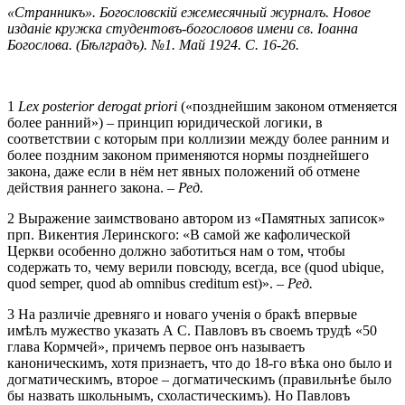
«Странникъ». Богословскій ежемесячный журналъ. Новое
изданіе кружка студентовъ-богословов имени св. Іоанна
Богослова. (Бѣлградъ). №1. Май 1924. С. 16-26.
1
Lex posterior derogat priori
(«позднейшим законом отменяется
более ранний») – принцип юридической логики, в
соответствии с которым при коллизии между более ранним и
более поздним законом применяются нормы позднейшего
закона, даже если в нём нет явных положений об отмене
действия раннего закона. –
Ред.
2 Выражение заимствовано автором из «Памятных записок»
прп. Викентия Леринского: «В самой же кафолической
Церкви особенно должно заботиться нам о том, чтобы
содержать то, чему верили повсюду, всегда, все (quod ubique,
quod semper, quod ab omnibus creditum est)». –
Ред.
3 На различіе древняго и новаго ученія о бракѣ впервые
имѣлъ мужество указать А С. Павловъ въ своемъ трудѣ «50
глава Кормчей», причемъ первое онъ называетъ
каноническимъ, хотя признаетъ, что до 18-го вѣка оно было и
догматическимъ, второе – догматическимъ (правильнѣе было
бы назвать школьнымъ, схоластическимъ). Но Павловъ