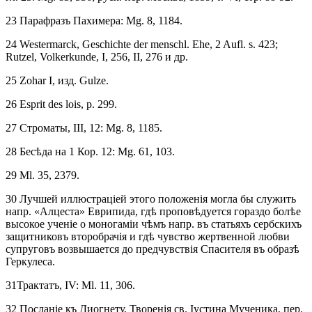
23 Парафразъ Пахимера: Mg. 8, 1184.
24 Westermarck, Geschichte der menschl. Ehe, 2 Aufl. s. 423;
Rutzel, Volkerkunde, I, 256, II, 276 и др.
25 Zohar I, изд. Gulze.
26 Esprit des lois, p. 299.
27 Строматы, III, 12: Mg. 8, 1185.
28 Бесѣда на 1 Кор. 12: Mg. 61, 103.
29 Ml. 35, 2379.
30 Лучшей иллюстраціей этого положенія могла бы служить
напр. «Алцеста» Еврипида, гдѣ проповѣдуется гораздо болѣе
высокое ученіе о моногаміи чѣмъ напр. въ статьяхъ сербскихъ
защитниковъ второбрачія и гдѣ чувство жертвенной любви
супруговъ возвышается до предчувствія Спасителя въ образѣ
Геркулеса.
31Трактатъ, IV: Ml. 11, 306.
32 Посланіе къ Диогнету. Творенія св. Іустина Мученика, пер.