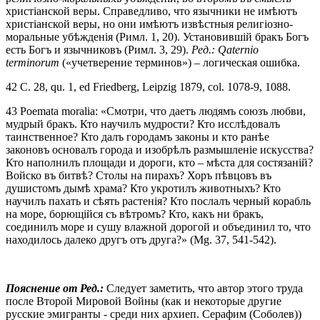
христіанской веры. Справедливо, что язычники не имѣютъ
христіанской веры, но они имѣютъ извѣстныя религіозно-
моральные убѣжденія (Римл. 1, 20). Установившій бракъ Богъ
есть Богъ и язычниковъ (Римл. 3, 29).
Ред.: Qaternio
terminorum
(«учетверение терминов») – логическая ошибка.
42 С. 28, qu. 1, ed Friedberg, Leipzig 1879, col. 1078-9, 1088.
43 Poemata moralia: «Смотри, что даетъ людямъ союзъ любви,
мудрый бракъ. Кто научилъ мудрости? Кто исслѣдовалъ
таинственное? Кто далъ городамъ законы и кто ранѣе
законовъ основалъ города и изобрѣлъ размышленіе искусства?
Кто наполнилъ площади и дороги, кто – мѣста для состязаній?
Войско въ битвѣ? Столы на пирахъ? Хоръ пѣвцовъ въ
душистомъ дымѣ храма? Кто укротилъ животныхъ? Кто
научилъ пахать и сѣять растенія? Кто послалъ черный корабль
на море, борющійся съ вѣтромъ? Кто, какъ ни бракъ,
соединилъ море и сушу влажной дорогой и объединил то, что
находилось далеко другъ отъ друга?» (Mg. 37, 541-542).
Пояснение от Ред.:
Следует заметить, что автор этого труда
после Второй Мировой Войны (как и некоторые другие
русские эмигранты - среди них архиеп. Серафим (Соболев))