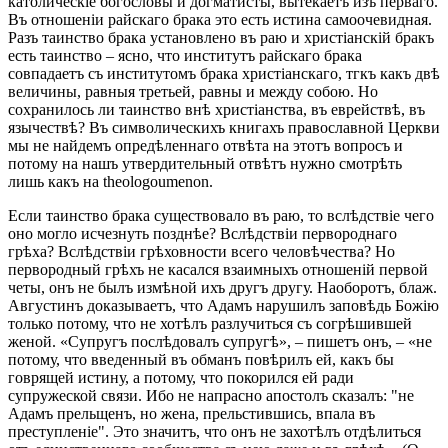
католическіе богословы и догматисты, вытекаетъ изъ перваго.
Въ отношеніи райскаго брака это есть истина самоочевидная.
Разъ таинство брака установлено въ раю и христіанскій бракъ
есть таинство – ясно, что институтъ райскаго брака
совпадаетъ съ институтомъ брака христіанскаго, тгкъ какъ двѣ
величины, равныя третьей, равны и между собою. Но
сохранилось ли таинство внѣ христіанства, въ еврействѣ, въ
язычествѣ? Въ символическихъ книгахъ православной Церкви
мы не найдемъ опредѣленнаго отвѣта на этотъ вопросъ и
потому на нашъ утвердительный отвѣтъ нужно смотрѣть
лишь какъ на theologoumenon.
Если таинство брака существовало въ раю, то вслѣдствіе чего
оно могло исчезнуть позднѣе? Вслѣдствіи первороднаго
грѣха? Вслѣдствіи грѣховности всего человѣчества? Но
первородный грѣхъ не касался взаимныхъ отношеній первой
четы, онъ не былъ измѣной ихъ другъ другу. Наоборотъ, блаж.
Августинъ доказываетъ, что Адамъ нарушилъ заповѣдь Божію
только потому, что не хотѣлъ разлучиться съ согрѣшившей
женой. «Супругъ послѣдовалъ супругѣ», – пишетъ онъ, – «не
потому, что введенный въ обманъ повѣрилъ ей, какъ бы
говрящей истину, а потому, что покорился ей ради
супружеской связи. Ибо не напрасно апостолъ сказалъ: "не
Адамъ прельщенъ, но жена, прельстившись, впала въ
преступленіе". Это значитъ, что онъ не захотѣлъ отдѣлиться