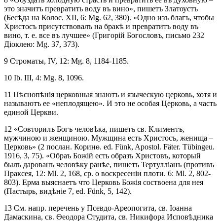
это значитъ превратить воду въ вино», пишетъ Златоустъ
(Бесѣда на Колос. XII, 6: Mg. 62, 380). «Одно изъ благъ, чтобы
Христосъ присутствовалъ на бракѣ и превратитъ воду въ
вино, т. е. все въ лучшее» (Григорій Богословъ, письмо 232
Діоклею: Mg. 37, 373).
9 Строматы, IV, 12: Mg. 8, 1184-1185.
10 Ib. III, 4: Mg. 8, 1096.
11 Пѣснопѣнія церковныя знаютъ и языческую церковь, хотя и
называютъ ее «неплодящею». И это не особая Церковь, а часть
единой Церкви.
12 «Совторилъ Богъ человѣка, пишетъ св. Климентъ,
мужчиною и женщиною. Мужщина есть Христосъ, женища –
Церковь» (2 послан. Коринѳ. ed. Fünk, Apostol. Fäter. Tübingeu.
1916, 3, 75). «Обраъ Божій есть образъ Христовъ, который
былъ дарованъ человѣку ранѣе, пишетъ Тертулліанъ (противъ
Праксея, 12: Ml. 2, 168, ср. о воскресеніи плоти. 6: Ml. 2, 802-
803). Ерма выяснаетъ что Церковь Божія соствоена для нея
(Пастырь, видѣніе 7, ed. Fünk, 5, 142).
13 См. напр. перечень у Псевдо-Ареопогита, св. Іоанна
Дамаскина, св. Ѳеодора Студита, св. Никифора Исповѣдника