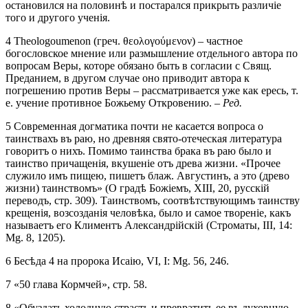
остановился на половинѣ и постарался прикрыть различіе
того и другого ученія.
4 Theologoumenon (греч. θεολογούμενον) – частное
богословское мнение или размышление отдельного автора по
вопросам Веры, которе обязано быть в согласии с Свящ.
Преданием, в другом случае оно приводит автора к
погрешению против Веры – рассматривается уже как ересь, т.
е. учение противное Божьему Откровению. –
Ред.
5 Современная догматика почти не касается вопроса о
таинствахъ въ раю, но древняя свято-отеческая литература
говоритъ о нихъ. Помимо таинства брака въ раю было и
таинство причащенія, вкушеніе отъ древа жизни. «Прочее
служило имъ пищею, пишетъ блаж. Августинъ, а это (древо
жизни) таинствомъ» (О градѣ Божіемъ, XIII, 20, русскій
переводъ, стр. 309). Таинствомъ, соотвѣтствующимъ таинству
крещенія, возсозданія человѣка, было и самое твореніе, какъ
называетъ его Климентъ Александрійскій (Строматы, III, 14:
Mg. 8, 1205).
6 Бесѣда 4 на пророка Исаію, VI, I: Mg. 56, 246.
7 «50 глава Кормчей», стр. 58.
8 «Обуздать холодную страсть и превратить ее въ духовную –