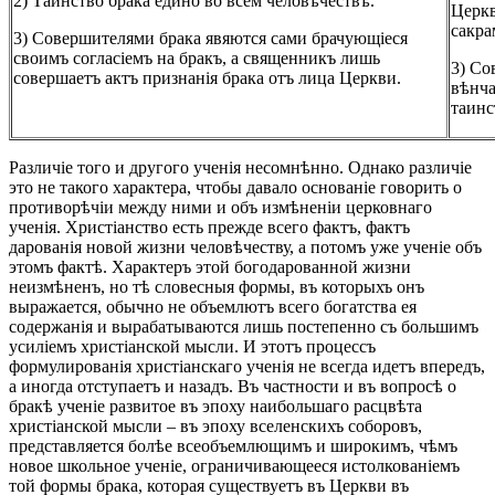
2) Таинство брака едино во всем человѣчествѣ.
Церкв
сакра
3) Совершителями брака явяются сами брачующіеся
своимъ согласіемъ на бракъ, а священникъ лишь
3) Со
совершаетъ актъ признанія брака отъ лица Церкви.
вѣнча
т
Различіе того и другого ученія несомнѣнно. Однако различіе
это не такого характера, чтобы давало основаніе говорить о
противорѣчіи между ними и объ измѣненіи церковнаго
ученія. Христіанство есть прежде всего фактъ, фактъ
дарованія новой жизни человѣчеству, а потомъ уже ученіе объ
этомъ фактѣ. Характеръ этой богодарованной жизни
неизмѣненъ, но тѣ словесныя формы, въ которыхъ онъ
выражается, обычно не объемлютъ всего богатства ея
содержанія и вырабатываются лишь постепенно съ большимъ
усиліемъ христіанской мысли. И этотъ процессъ
формулированія христіанскаго ученія не всегда идетъ впередъ,
а иногда отступаетъ и назадъ. Въ частности и въ вопросѣ о
бракѣ ученіе развитое въ эпоху наибольшаго расцвѣта
христіанской мысли – въ эпоху вселенскихъ соборовъ,
представляется болѣе всеобъемлющимъ и широкимъ, чѣмъ
новое школьное ученіе, ограничивающееся истолкованіемъ
той формы брака, которая существуетъ въ Церкви въ