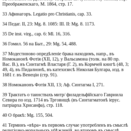
Преображенскаго, М. 1864, стр. 17.
33 Афинагоръ. Legatio pro Christianis, cap. 33.
34 Педаг. II, 23: Mg. 8. 1085: III. II: Мg. 8. 1173.
35 De inst. virg., cap. 6: Ml. 16, 316.
36 Гомил. 56 на Быт., 29: Mg. 54, 488.
37 Модестиново опредѣленіе брака находимъ, напр., въ
Номоканонѣ Фотія (XII, 12), у Вальсамона (толк. на 80 пр.
Вас. В.), въ Синтагмѣ Властаря (Г. 2), въ Кормчей книгѣ (48, 3;
49, 4), въ Пидалионѣ, въ катехизисѣ Николая Булгара, изд. в
1681 г. въ Венеціи (стр. 91).
38 Номоканонъ Фотія XII, 13; Аф. Синтагма I, 271.
39 Трактатъ о таинствахъ митр/ филадельфійскаго Гавриила
Севира по изд. 1714 въ Трговищѣ (въ Синтагматонѣ іepyc.
патріарха Хрисанфа), стр. 118.
40 О бракѣ: Mg. 155, 504.
41 Терминъ «вѣра» въ первомъ случае употребленъ въ смыслѣ
религіозно-моральныхъ убѣжденій, во второмъ въ смыслѣ