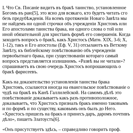
I. Что Св. Писаніе видитъ въ бракѣ таинство, установленное
Богомъ въ раю[5], это ясно для всякаго, кто будетъ читать сго
безъ предубѣжденія. На всемъ протяженіи Новаго Завѣта мы
не найдемъ ни одной строчки объ учрежденіи Христомъ или
Его апостолами таинства брака, ни одного слова о той или
иной обязательной для христіанъ формѣ его совершенія. Когда
заходитъ вопросъ о бракѣ, какъ Христосъ (Матѳ. XIX, 3-6; X,
1-12), такъ и Его апостолы (Еф. V, 31) отсылаютъ къ Ветхому
Завѣту, къ библейскому повѣствованію объ учрежденіи
первобытнаго брака, при существованіи котораго самый
вопросъ представляется излишнимъ. «Развѣ вы не читали»?
спрашиваетъ въ свою очередь Христосъ вопрошающихъ о
бракѣ фарисеевъ.
Какъ на доказательство установленія таинства брака
Христомъ, ссылаются иногда на евангельское повѣствованіе о
чудѣ на бракѣ въ Канѣ Галлилейской. На самомъ дѣлѣ это
повѣствованіе доказываетъ какъ разъ противоположное,
доказываетъ, что Христосъ призналъ бракъ именно таковымъ
и по формѣ и по существу, каковымъ онъ былъ до Него.
«Христосъ пришелъ на бракъ и принесъ даръ, даромъ почтивъ
дѣло», пишетъ Златоустъ[6].
«Онъ присутствуетъ здѣсь, – справедливо говоритъ проф.