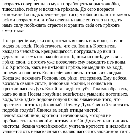
возрастъ совершеннаго мужа порабощенъ корыстолюбію,
тщеславію, гнѣву и всякимъ грѣхамъ. До сего возраста
отложилъ Господь крещеніе для того, чтобы исполнить законъ
всѣми возрастами, чтобы освятить наше естество и подать
намъ силу побѣждать страсти и хранить себя отъ грѣховъ
смертныхъ.
По крещеніи же, сказано, тотчасъ вышелъ изъ воды, т. е. не
медля въ водѣ. Повѣствуютъ, что св. Іоаннъ Креститель
каждаго человѣка, крещающагося, погружалъ до выи и
держалъ въ семъ положеніи дотолѣ, пока исповѣдуетъ всѣ
грѣхи свои, а потомъ уже позволялъ ему выходить изъ воды.
Но Христосъ, какъ не имѣющій грѣха, не медлилъ въ водѣ,
почему и говоритъ Евангеліе: «вышелъ тотчасъ изъ воды».
Когда же исходилъ Господь изъ рѣки, отверзлись Ему небеса,
возсіялъ свыше свѣтъ, подобный молніи, и сошелъ на
крестившагося Духъ Божій въ видѣ голубя. Такимъ образомъ,
какъ во дни Ноевы голубица возвѣстила умаленіе потопныхъ
водъ, такъ здѣсь подобіе голубя было знаменемъ того, что
престаетъ потопъ грѣховный. Почему Духъ Святый явился въ
подобіи голубя? Явился въ видѣ птицы чистой,
человѣколюбивой, кроткой и незлобивой, которая не
пребываетъ въ зловоніи; потому что Св. Духъ есть источникъ
чистоты, бездна человѣколюбія, учитель кротости и незлобія и
удаляется отъ нераскаяннаго, валяющагося въ зловонной тинѣ