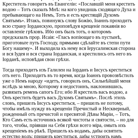
Креститель говоритъ въ Евангеліи: «Пославшій меня крестить
водою – Тотъ сказалъ Мнѣ: на кого увидишь сходящаго Духа и
пребывающаго на Немъ, Тотъ и есть крестящій Духомъ
Святымъ». Итакъ, повинуясь слову Божію, Іоаннъ проходитъ
всю страну Іорданскую, проповѣдуя крещеніе покаянія во
оставленіе грѣховъ. Ибо онъ былъ тотъ, о которомъ
предсказалъ прор. Исаія: «Гласъ вопіющаго въ пустынѣ,
приготовьте путь Господу, прямыми сдѣлайте въ степи пути
Богу нашему». И выходила къ нему вся Іерусалимская сторона
и вся Іудея и вся страна Іорданская, и крестились отъ него въ
Іорданѣ, исповѣдая свои грѣхи.
Тогда приходитъ изъ Галилеи на Іорданъ и Іисусъ креститься
отъ него. Приходитъ въ то время, когда Іоаннъ провозвѣстилъ
уже о Немъ народу «идетъ, говорилъ онъ, Сильнѣйшій меня
вслѣдъ за мною, Которому я недостоинъ, наклонившись,
развязать ремень сапогъ Его; ибо Я крестилъ васъ водою, а
Онъ крестить будетъ васъ Духомъ Святымъ». Послѣ этихъ
словъ, пришелъ Іисусъ креститься, – пришелъ не потому,
чтобы имѣлъ нужду въ крещеніи Пречистый и Нескверный,
рожденный отъ пречистой и пресвятой Дѣвы Маріи, – Тотъ,
Кто Самъ есть источникъ всякой чистоты и святости, – но для
того, чтобы, пріявши на Себя грѣхи всего міра, омыть ихъ
крещеніемъ въ рѣкѣ. Пришелъ къ водамъ, дабы освятить
естество водъ; пришелъ креститься, дабы устроить намъ