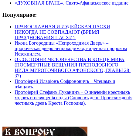
«ДУХОВНАЯ БРАНЬ». Свято-Афанасьевское издание
Популярное:
ПРАВОСЛАВНАЯ И ИУДЕЙСКАЯ ПАСХИ
НИКОГДА НЕ СОВПАДАЮТ (ВРЕМЯ
ПРАЗДНОВАНИЯ ПАСХИ).
Икона Богородицы «Непроходимая Дверь» –
пророческая дверь непроходимая, виденная пророком
Иезекиилем.
О СОСТОЯНИ ЧЕЛОВЕЧЕСТВА В КОНЦЕ МИРА
(ПОСМЕРТНЫЕ ВЕЩАНИЯ ПРЕПОДОБНОГО
НИЛА МИРОТОЧИВОГО АФОНСКОГО, ГЛАВЫ 28-
37)
Протоіерей Иларіонъ Софроновичъ – Чтецамъ и
пѣвцамъ.
Протоіерей Стефанъ Луканинъ – О значеніи крестныхъ
ходовъ и освященія воды (Слово въ день Происхожденія
честныхъ древъ Креста Господня).