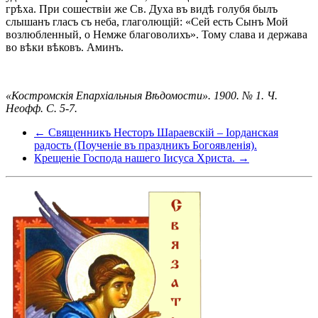
грѣха. При сошествіи же Св. Духа въ видѣ голубя былъ
слышанъ гласъ съ неба, глаголющій: «Сей есть Сынъ Мой
возлюбленный, о Немже благоволихъ». Тому слава и держава
во вѣки вѣковъ. Аминъ.
«Костромскія Епархіальныя Вѣдомости». 1900. № 1. Ч.
Неофф. С. 5-7.
← Священникъ Несторъ Шараевскій – Іорданская
радость (Поученіе въ праздникъ Богоявленія).
Крещеніе Господа нашего Іисуса Христа. →