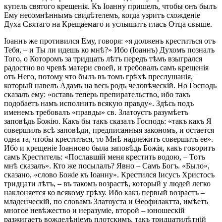
купель святого крещенія. Къ Іоанну пришелъ, чтобы онъ былъ
Ему несомнѣннымъ свидѣтелемъ, когда узритъ схожденіе
Духа Святаго на Крещаемаго и услышитъ гласъ Отца свыше.
Іоаннъ же противился Ему, говоря: «я долженъ креститься отъ
Тебя, – и Ты ли идешь ко мнѣ?» Ибо (Іоаннъ) Духомъ позналъ
Того, о Которомъ за тридцать лѣтъ передъ тѣмъ взыгрался
радостно во чревѣ матери своей, и требовалъ самъ крещенія
отъ Него, потому что былъ въ томъ грѣхѣ преслушанія,
который навелъ Адамъ на весь родъ человѣческій. Но Господь
сказалъ ему: «оставь теперь препирательство, ибо такъ
подобаетъ намъ исполнить всякую правду». Здѣсь подъ
именемъ требовалъ «правды» св. Златоустъ разумѣетъ
заповѣдь Божію. Какъ бы такъ сказалъ Господь: «такъ какъ Я
совершилъ всѣ заповѣди, предписанныя закономъ, и остается
одна та, чтобы креститься, то Мнѣ надлежитъ совершить ее».
Ибо и крещеніе Іоанново была заповѣдь Божія, какъ говоритъ
самъ Креститель: «Пославшій меня крестить водою, – Тотъ
мнѣ сказалъ». Кто же посылалъ? Явно – Самъ Богъ. «Было»,
сказано, «слово Божіе къ Іоанну». Крестился Iисусъ Христосъ
тридцати лѣтъ, – въ такомъ возрастѣ, который у людей легко
наклоняется ко всякому грѣху. Ибо какъ первый возрастъ –
младенческій, по словамъ Златоуста и Ѳеофилактта, имѣетъ
многое невѣжество и неразуміе, второй – юношескій
разжигаетъ вожделѣніемъ плотскимъ, такъ тридцатилѣтній