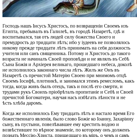
Господь нашъ Iисусъ Христосъ, по возвращеніи Своемъ изъ
Египта, пребывалъ въ Галилеѣ, въ городѣ Назаретѣ, гдѣ и
воспитывался, тая отъ людей силу божества Своего и
премудрость до тридцати лѣтъ; ибо у іудеевъ не позволялось
никому прежде тридцати лѣтъ принимать на себя должность
учителя или санъ священника. Потому и Христосъ до такого
возраста не начиналъ Своей проповѣди и не являлъ въ Себѣ
Сына Божія и Архіерея великаго, прошедшаго небеса, доколѣ
не исполнилось законнаго числа лѣтъ. Жилъ же Онъ въ
Назаретѣ съ пречистой Матерію Своею при мнимомъ отцѣ
Своемъ Іосифѣ, плотникѣ, и занимался этимъ ремесломъ, какъ
тогда, когда живъ былъ отецъ, такъ и послѣ его смерти, и
трудами рукъ Своихъ пріобрѣталъ пропитаніе и Себѣ и Своей
пречистой Богоматери, научая насъ избѣгать лѣности и не
ѣсть хлѣба даромъ.
Когда же исполнилось Ему тридцать лѣтъ и настало время Его
божественнаго явленія, было слово Божіе ко Іоанну, Захаріину
сыну, въ пустыни, повелѣвавшее ему крестить водою и
возвѣстившее то вѣрное знаменіе, по которому онъ долженъ
познать Мессію-Христа, пришедшаго въ міръ, о чемъ и самъ