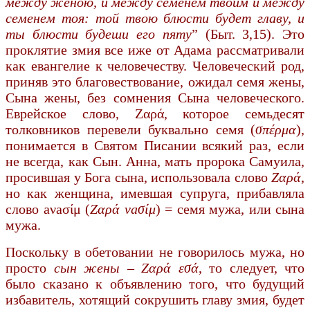
между женою, и между семенем твоим и между
семенем тоя: той твою блюсти будет главу, и
ты блюсти будеши его пяту
” (Быт. 3,15). Это
проклятие змия все иже от Адама рассматривали
как евангелие к человечеству. Че­ловеческий род,
приняв это благовествование, ожидал семя жены,
Сына жены, без сомнения Сына человеческого.
Еврейское слово, Ζαρά, которое семьдесят
толковников перевели буквально семя (
σπέρμα
),
понимается в Святом Писании всякий раз, если
не всегда, как Сын. Анна, мать пророка Самуила,
просившая у Бога сына, использовала слово
Ζαρά
,
но как женщина, имевшая суп­руга, прибавляла
слово аνаσίμ (
Ζαρά νаσίμ
) = семя мужа, или сына
мужа.
Поскольку в обетовании не говорилось мужа, но
просто
сын жены – Ζαρά εσά
, то следует, что
было сказано к объявлению того, что будущий
избавитель, хотящий сокрушить главу змия, будет