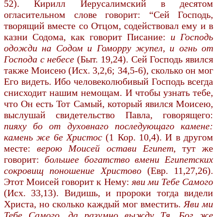
52). Кирилл Иерусалимский в десятом
огласительном слове говорит: “Сей Господь,
творящий вместе со Отцом, содействовал ему и в
казни Содома, как говорит Писание:
и Господь
одожди на Содом и Гоморру жупел, и огнь от
Господа с небесе
(Быт. 19,24). Сей Господь явился
также Моисею (Исх. 3,2,6; 34,5-6), сколько он мог
Его видеть. Ибо человеколюбивый Господь всегда
снисходит нашим немощам. И чтобы узнать тебе,
что Он есть Тот Самый, который явился Моисею,
выслушай свидетельство Павла, говорящего:
пияху бо от духовнаго последующаго камене:
камень же 6е Христос
(1 Кор. 10,4). И в другом
месте:
верою Моисей остави Египет
, тут же
говорит:
большее богатство вмени Египетских
сокровищ поношение Христово
(Евр. 11,27,26).
Этот Моисей говорит к Нему:
яви ми Тебе Самого
(Исх. 33,13). Видишь, и пророки тогда видели
Христа, но сколько каждый мог вместить.
Яви ми
Тебе Самого, да разумно выжду Тя. Бог же