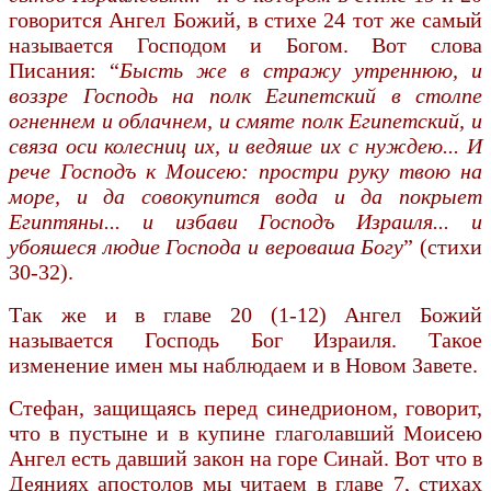
говорится Ангел Божий, в стихе 24 тот же самый
называ­ется Господом и Богом. Вот слова
Писания: “
Бысть же в стражу утреннюю, и
воззре Господь на полк Египетский в столпе
огненнем и облачнем, и смяте полк Египетский, и
связа оси колесниц их, и ведяше их с нуждею... И
рече Господъ к Моисею: простри руку твою на
море, и да совокупится вода и да покрыет
Египтяны... и избави Господъ Израиля... и
убояшеся людие Господа и вероваша Богу
” (стихи
30-32).
Так же и в главе 20 (1-12) Ангел Божий
называется Господь Бог Израиля. Такое
изменение имен мы наблюдаем и в Новом Завете.
Стефан, защищаясь перед синедрионом, говорит,
что в пустыне и в купине глаголавший Моисею
Ангел есть давший закон на горе Синай. Вот что в
Деяниях апостолов мы читаем в главе 7, стихах