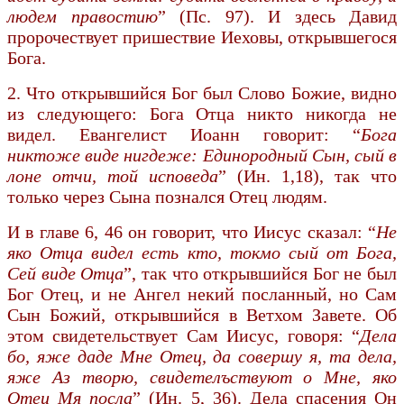
людем правостию
” (Пс. 97). И здесь Давид
пророчествует пришествие Иеховы, открывшегося
Бога.
2. Что открывшийся Бог был Слово Божие, видно
из следующего: Бога Отца никто никогда не
видел. Евангелист Иоанн гово­рит: “
Бога
никтоже виде нигдеже: Единородный Сын, сый в
лоне отчи, той исповеда
” (Ин. 1,18), так что
только через Сына познался Отец людям.
И в главе 6, 46 он говорит, что Иисус сказал: “
Не
яко Отца видел есть кто, токмо сый от Бога,
Сей виде Отца
”, так что открывшийся Бог не был
Бог Отец, и не Ангел некий посланный, но Сам
Сын Божий, открывшийся в Ветхом Завете. Об
этом свидетельствует Сам Иисус, говоря: “
Дела
бо, яже даде Мне Отец, да совершу я, та дела,
яже Аз творю, свидетелъствуют о Мне, яко
Отец Мя посла
” (Ин. 5, 36). Дела спасения Он