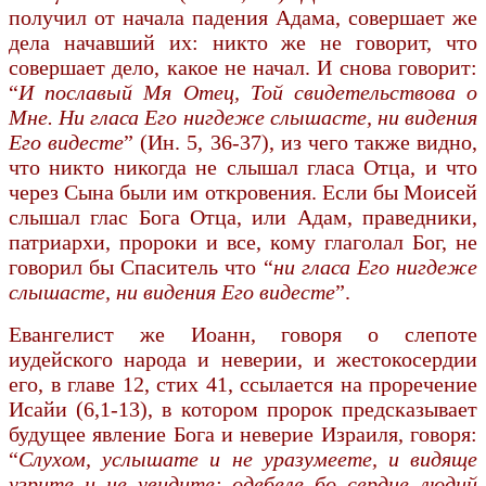
получил от начала падения Адама, совершает же
дела начавший их: никто же не говорит, что
совершает дело, какое не начал. И снова говорит:
“
И пославый Мя Отец, Той свидетельствова о
Мне. Ни гласа Его нигдеже слышасте, ни видения
Его видесте
” (Ин. 5, 36-37), из чего также видно,
что никто никогда не слышал гласа Отца, и что
через Сына были им откровения. Если бы Моисей
слышал глас Бога Отца, или Адам, праведники,
патриархи, пророки и все, кому глаголал Бог, не
говорил бы Спаситель что “
ни гласа Его нигдеже
слышасте, ни видения Его видесте
”.
Евангелист же Иоанн, говоря о слепоте
иудейского народа и неверии, и жестокосердии
его, в главе 12, стих 41, ссылается на проречение
Исайи (6,1-13), в котором пророк предсказывает
будущее явление Бога и неверие Израиля, говоря:
“
Слухом, услышате и не уразумеете, и видяще
узрите и не увидите: одебеле бо сердце людий