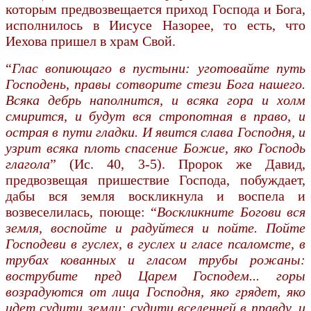
которым предвозвещается приход Господа и Бога,
исполнилось в Иисусе Назорее, то есть, что
Иехова пришел в храм Свой.
“
Глас вопиющаго в пустыни: уготовайте путь
Господень, пра­вы сотворите стези Бога нашего.
Всяка дебрь наполнится, и всяка гора и холм
смирится, и будут вся стропотная в право, и
острая в пути гладки. И явится слава Господня, и
узрит всяка плоть спасение Божие, яко Господь
глагола
” (Ис. 40, 3-5). Пророк же Давид,
предвозвещая пришествие Господа, побуждает,
дабы вся земля воскликнула и воспела и
возвеселилась, поюще: “
Воскликните Богови вся
земля, воспойте и радуйтеся и пойте. Пойте
Господеви в гуслех, в гуслех и гласе псаломсте, в
трубах кованных и гласом трубы рожаны:
вострубите пред Царем Господем... горы
возрадуются от лица Господня, яко грядет, яко
идет судити земли: судити вселенней в правду, и