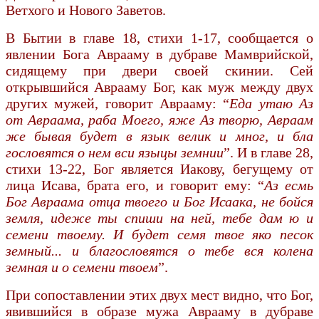
Ветхого и Нового Заветов.
В Бытии в главе 18, стихи 1-17, сообщается о
явлении Бога Аврааму в дубраве Мамврийской,
сидящему при двери своей скинии. Сей
открывшийся Аврааму Бог, как муж между двух
других мужей, говорит Аврааму: “
Еда утаю Аз
от Авраама, раба Моего, яже Аз творю, Авраам
же бывая будет в язык велик и мног, и бла
гословятся о нем вси языцы земнии
”. И в главе 28,
стихи 13-22, Бог является Иакову, бегущему от
лица Исава, брата его, и говорит ему: “
Аз есмь
Бог Авраама отца твоего и Бог Исаака, не бойся
земля, идеже ты спиши на ней, тебе дам ю и
семени твоему. И будет семя твое яко песок
земный... и благословятся о тебе вся колена
земная и о семени твоем
”.
При сопоставлении этих двух мест видно, что Бог,
явившийся в образе мужа Аврааму в дубраве