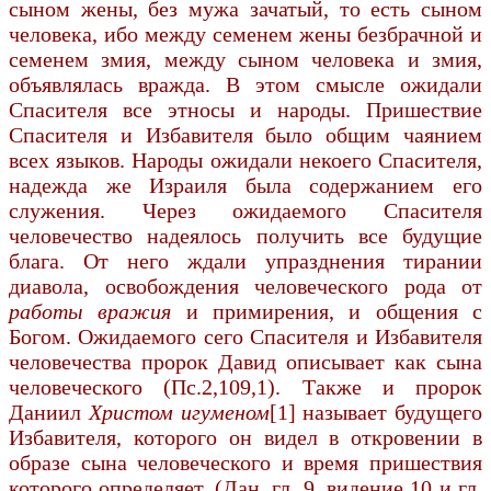
сыном жены, без мужа зачатый, то есть сыном
человека, ибо между семенем жены безбрачной и
семенем змия, между сыном человека и змия,
объявля­лась вражда. В этом смысле ожи­дали
Спасителя все этносы и народы. Пришествие
Спасителя и Избавителя было общим чаянием
всех языков. Народы ожидали некоего Спасителя,
надежда же Израиля была содержанием его
служения. Через ожидаемого Спасителя
человечество надеялось получить все будущие
блага. От него ждали упразднения тирании
диавола, освобождения человеческого рода от
работы вражия
и примирения, и общения с
Богом. Ожидаемого сего Спаси­теля и Избавителя
человечества пророк Давид описывает как сына
человеческого (Пс.2,109,1). Также и пророк
Даниил
Христом игуменом
[1] называет будущего
Избавителя, которого он видел в откровении в
образе сына человеческого и время пришествия
которого определяет. (Дан. гл. 9, видение 10 и гл.