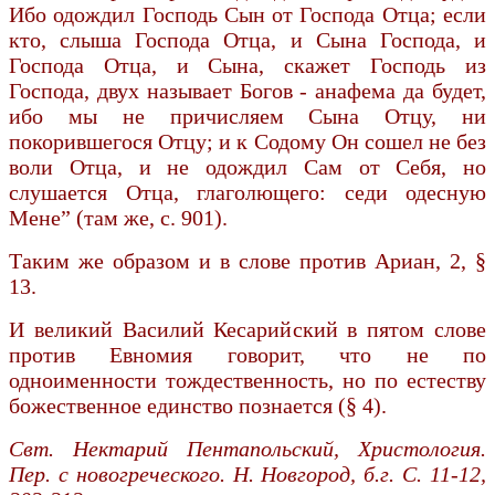
Ибо одождил Господь Сын от Господа Отца; если
кто, слыша Господа Отца, и Сына Господа, и
Господа Отца, и Сына, скажет Господь из
Господа, двух называет Богов - анафема да будет,
ибо мы не причисляем Сына Отцу, ни
покорившегося Отцу; и к Содому Он сошел не без
воли Отца, и не одождил Сам от Себя, но
слушается Отца, глаголющего: седи одесную
Мене” (там же, с. 901).
Таким же образом и в слове против Ариан, 2, §
13.
И великий Василий Кесарийский в пятом слове
против Евномия говорит, что не по
одноименности тождественность, но по естеству
божественное единство познается (§ 4).
Свт. Нектарий Пентапольский, Христология.
Пер. с новогреческого. Н. Новгород, б.г. С. 11-12,