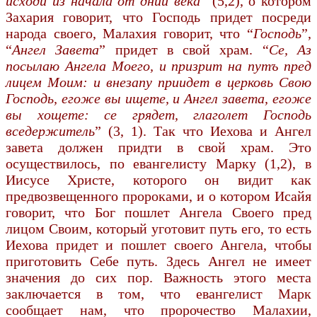
исходи из начала от дний века
” (5,2), о котором
Захария говорит, что Господь придет посреди
народа своего, Малахия говорит, что “
Господь
”,
“
Ангел За­вета
” придет в свой храм. “
Се, Аз
посылаю Ангела Моего, и призрит на путъ пред
лицем Моим: и внезапу приидет в церковь Свою
Господь, егоже вы ищете, и Ангел завета, егоже
вы хощете: се грядет, глаголет Господь
вседержитель
” (3, 1). Так что Иехова и Ан­гел
завета должен придти в свой храм. Это
осуществилось, по евангелисту Марку (1,2), в
Иисусе Христе, которого он видит как
предвозвещенного пророками, и о котором Исайя
говорит, что Бог пошлет Ангела Своего пред
лицом Своим, который уготовит путь его, то есть
Иехова придет и пошлет своего Ангела, чтобы
приготовить Себе путь. Здесь Ангел не имеет
значения до сих пор. Важность этого места
заключается в том, что евангелист Марк
сообщает нам, что пророчество Малахии,