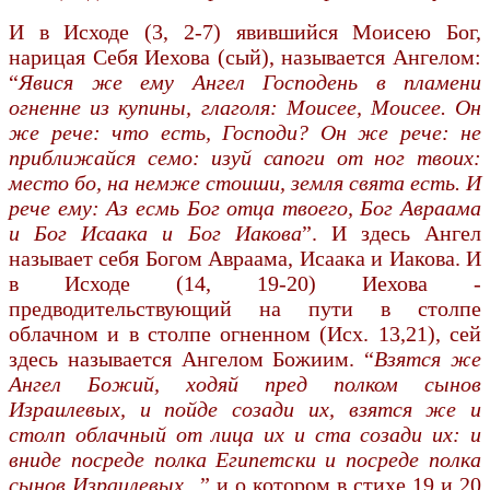
И в Исходе (3, 2-7) явившийся Моисею Бог,
нарицая Себя Иехова (сый), называется Ангелом:
“
Явися же ему Ангел Господень в пламени
огненне из купины, глаголя: Моисее, Моисее. Он
же рече: что есть, Господи? Он же рече: не
приближайся семо: изуй сапоги от ног твоих:
место бо, на немже стоиши, земля свята есть. И
рече ему: Аз есмь Бог отца твоего, Бог Авраама
и Бог Исаака и Бог Иако­ва
”. И здесь Ангел
называет себя Богом Авраама, Исаака и Иакова. И
в Исходе (14, 19-20) Иехова -
предводительствующий на пути в столпе
облачном и в столпе огненном (Исх. 13,21), сей
здесь называется Ангелом Божиим. “
Взятся же
Ангел Божий, ходяй пред полком сынов
Израилевых, и пойде созади их, взятся же и
столп облачный от лица их и ста созади их: и
вниде посреде полка Египетски и посреде полка
сынов Израилевых...
” и о котором в стихе 19 и 20