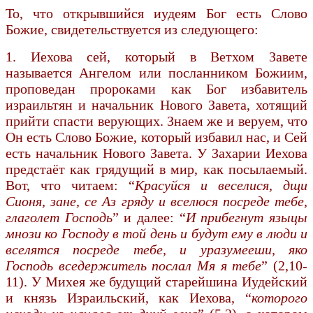
То, что открывшийся иудеям Бог есть Слово
Божие, свидетельствуется из следующего:
1. Иехова сей, который в Ветхом Завете
называется Ангелом или посланником Божиим,
проповедан пророками как Бог избавитель
израильтян и начальник Нового Завета, хотящий
прийти спасти верующих. Знаем же и веруем, что
Он есть Слово Божие, который избавил нас, и Сей
есть начальник Нового Завета. У Захарии Иехова
предстаёт как грядущий в мир, как посылаемый.
Вот, что читаем: “
Красуйся и веселися, дщи
Сионя, зане, се Аз гряду и вселюся посреде тебе,
глаголет Господь
” и далее: “
И прибегнут языцы
мнози ко Господу в той день и будут ему в люди и
вселятся посреде тебе, и уразумееши, яко
Господь вседержитель послал Мя я тебе
” (2,10-
11). У Михея же будущий старейшина Иудейский
и князь Израильский, как Иехова, “
которого