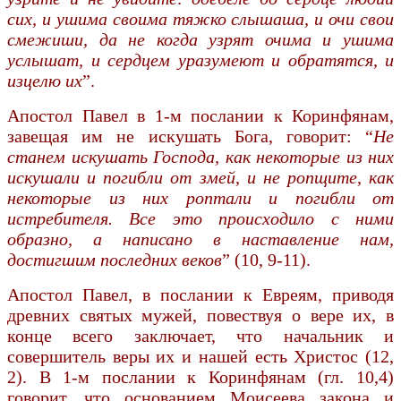
сих, и ушима своима тяжко слышаша, и очи свои
смежиши, да не когда узрят очима и ушима
услышат, и сердцем уразумеют и обратятся, и
изцелю их
”.
Апостол Павел в 1-м послании к Коринфянам,
завещая им не искушать Бога, говорит: “
Не
станем искушать Господа, как некоторые из них
искушали и погибли от змей, и не ропщите, как
некоторые из них роптали и погибли от
истребителя. Все это происходило с ними
образно, а написано в наставление нам,
достигшим последних веков
” (10, 9-11).
Апостол Павел, в послании к Евреям, приводя
древних святых мужей, повествуя о вере их, в
конце всего заключает, что начальник и
совершитель веры их и нашей есть Христос (12,
2). В 1-м послании к Коринфянам (гл. 10,4)
говорит, что основанием Моисеева закона и