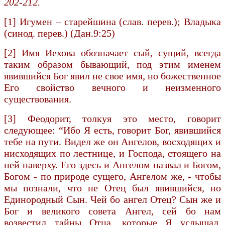
202-212.
[1] Игумен – старейшина (слав. перев.); Владыка
(синод. перев.) (Дан.9:25)
[2] Имя Иехова обозначает сый, сущий, всегда
таким образом бывающий, под этим именем
явившийся Бог явил не свое имя, но божественное
Его свойство вечного и неизменного
существования.
[3] Феодорит, толкуя это место, говорит
следующее: “Ибо Я есть, говорит Бог, явившийся
тебе на пути. Видел же он Ангелов, восходящих и
нисходящих по лестнице, и Господа, стоящего на
ней наверху. Его здесь и Ангелом назвал и Богом,
Богом - по природе сущего, Ангелом же, - чтобы
мы познали, что не Отец был явившийся, но
Единородный Сын. Чей бо ангел Отец? Сын же и
Бог и великого совета Ангел, сей бо нам
возвестил тайны Отца, которые Я услышал,