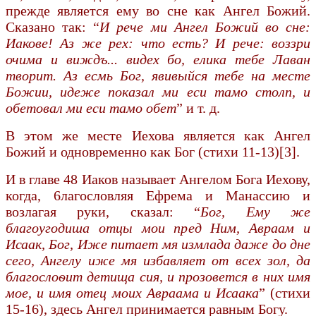
прежде является ему во сне как Ангел Божий.
Сказано так: “
И рече ми Ангел Божий во сне:
Иакове! Аз же рех: что есть? И рече: воззри
очима и виждъ... видех бо, елика тебе Лаван
творит. Аз есмь Бог, явивыйся тебе на месте
Божии, идеже показал ми еси тамо столп, и
обетовал ми еси тамо обет
” и т. д.
В этом же месте Иехова является как Ангел
Божий и одновременно как Бог (стихи 11-13)[3].
И в главе 48 Иаков называет Ангелом Бога Иехову,
когда, 6лагословляя Ефрема и Манассию и
возлагая руки, сказал: “
Бог, Ему же
благоугодиша отцы мои пред Ним, Авраам и
Исаак, Бог, Иже питает мя измлада даже до дне
сего, Ангелу иже мя избавляет от всех зол, да
благослоѳит детища сия, и прозовется в них имя
мое, и имя отец моих Авраама и Исаака
” (стихи
15-16), здесь Ангел принимается равным Богу.