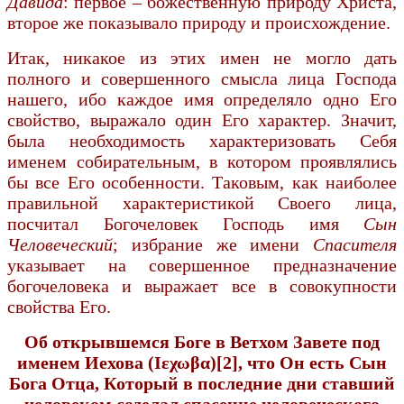
Давида
: первое – божественную природу Христа,
второе же пока­зывало природу и происхождение.
Итак, никакое из этих имен не могло дать
полного и совершенного смысла лица Господа
нашего, ибо каждое имя определяло одно Его
свойство, выражало один Его характер. Значит,
была необходимость характеризовать Себя
именем собирательным, в котором проявлялись
бы все Его особенности. Таковым, как наиболее
правильной характеристикой Своего лица,
посчитал Богочеловек Господь имя
Сын
Человеческий
; избрание же имени
Спасителя
указывает на совершенное предназначение
богочеловека и выражает все в совокупности
свойства Его.
Об открывшемся Боге в Ветхом Завете под
именем Иехова (Ιεχωβα)[2], что Он есть Сын
Бога Отца, Который в последние дни ставший
человеком соделал спасение человеческого