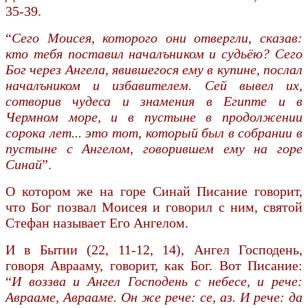
35-39.
“
Сего Моисея, которого они отвергли, сказав:
кто тебя поставил началъником и судьёю? Сего
Бог через Ангела, явившегося ему в купине, послал
началъником и избавителем. Сей вывел их,
сотворив чудеса и знамения в Египте и в
Чермном море, и в пустыне в продолжении
сорока лет... это тот, который был в собрании в
пустыне с Ангелом, говорившем ему на горе
Синай
”.
О котором же на горе Синай Писание говорит,
что Бог позвал Моисея и говорил с ним, святой
Стефан называет Его Ангелом.
И в Бытии (22, 11-12, 14), Ангел Господень,
говоря Аврааму, говорит, как Бог. Вот Писание:
“
И воззва и Ангел Господень с небесе, и рече:
Аврааме, Аврааме. Он же рече: се, аз. И рече: да