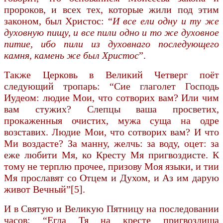
пророков, и всех тех, которые жили под этим
законом, был Христос: “
И все ели одну и ту же
духовную пищу, и все пили одно и то же духовное
питие, ибо пили из духовнаго последующего
камня, камень же был Христос
”.
Также Церковь в Великий Четверг поёт
следующий тропарь: “Сие глаголет Господь
Иудеом: людие Мои, что сотворих вам? Или чим
вам стужих? Слепцы ваша просветих,
прокаженныя очистих, мужа суща на одре
возставих. Людие Мои, что сотворих вам? И что
Ми воздасте? За манну, желчь: за воду, оцет: за
еже любити Мя, ко Кресту Мя пригвоздисте. К
тому не терплю прочее, призову Моя языки, и тии
Мя прославят со Отцем и Духом, и Аз им дарую
живот Вечный”[5].
И в Святую и Великую Пятницу на последовании
часов: “Егда Тя на кресте пригвоздиша