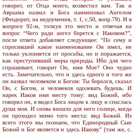
говорит, от Отца моего, возвестил вам. Так и
Авраама назвал и Бога наименовал Ангелом
(Феодорит, на недоумения, т. 1, с.50, вопр.79). И в
вопросе 92-м, толкуя это место и отвечая на
вопрос “Чего ради ангел борется с Иаковом?”,
после ответа добавляет следующее: “По сему и
спросивший какое наименование Он имел, не
только уклоняется от просьбы, но и поражается,
как преступивший меры природы. Ибо для чего
спрашивает, говорит Он, имя Мое? Оно чудно
есть. Замечательно, что и здесь одного и того же
он назвал человеком и Богом: Ты боролся, сказал
Он, с Богом, и человеков одолевать будешь. И
нарек Иаков имя месту тому: вид Божий, ибо
говорил он, я видел Бога лицом к лицу и спаслась
душа моя. И снова взошло для него солнце, когда
он проходил мимо того места: вид Божий. Из
всего этого мы познаем, что Единородный Сын
Божий и Бог является и здесь Иакову” (там же, с.