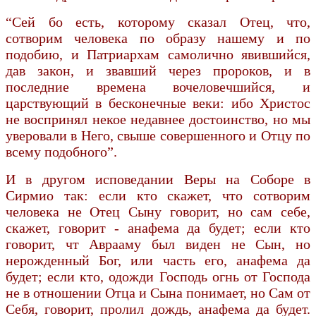
“Сей бо есть, которому сказал Отец, что,
сотворим человека по образу нашему и по
подобию, и Патриархам самолично явившийся,
дав закон, и звавший через пророков, и в
последние вре­мена вочеловечшийся, и
царствующий в бесконечные веки: ибо Христос
не воспринял некое недавнее достоинство, но мы
уверовали в Него, свыше совершенного и Отцу по
всему подобного”.
И в другом исповедании Веры на Соборе в
Сирмио так: если кто скажет, что сотворим
человека не Отец Сыну говорит, но сам себе,
скажет, говорит - анафема да будет; если кто
говорит, чт Аврааму был виден не Сын, но
нерожденный Бог, или часть его, анафема да
будет; если кто, одожди Господь огнь от Господа
не в отношении Отца и Сына понимает, но Сам от
Себя, говорит, пролил дождь, анафема да будет.