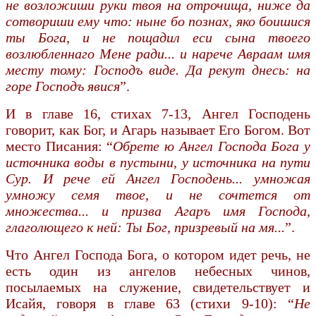
не возложиши руки твоя на отрочища, ниже да
сотвориши ему что: ныне бо познах, яко боишися
ты Бога, и не пощадил еси сына твоего
возлюбленнаго Мене ради... и нарече Авраам имя
месту тому: Господъ виде. Да рекут днесь: на
горе Господъ явися
”.
И в главе 16, стихах 7-13, Ангел Господень
говорит, как Бог, и Агарь называет Его Богом. Вот
место Писания: “
Обрете ю Ангел Господа Бога у
источника воды в пустыни, у источника на пути
Сур. И рече ей Ангел Господень... умножая
умножу семя твое, и не сочтется от
множества... и призва Агаръ имя Господа,
глаголющего к ней: Ты Бог, призревый на мя...
”.
Что Ангел Господа Бога, о котором идет речь, не
есть один из ангелов небесных чинов,
посылаемых на служение, свидетельствует и
Исайя, говоря в главе 63 (стихи 9-10): “
Не