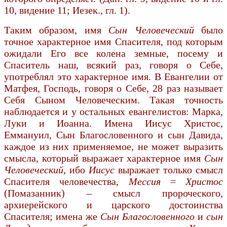
10, видение 11; Иезек., гл. 1).
Таким образом, имя
Сын Человеческий
было
точное характер­ное имя Спасителя, под которым
ожидали Его все колена земные, посему и
Спаситель наш, всякий раз, говоря о Себе,
употреблял это характерное имя. В Евангелии от
Матфея, Господь, говоря о Себе, 28 раз называет
Себя Сыном Человеческим. Такая точность
наблюдается и у остальных евангелистов: Марка,
Луки и Иоанна. Имена Иисус Христос,
Еммануил, Сын Благословенного и сын Давида,
каждое из них применяемое, не может выразить
смысла, который выражает характерное имя
Сын
Человеческий
, ибо
Иисус
выражает только смысл
Спасителя человечества,
Мессия
=
Хрис­тос
(Помазанник) – смысл пророческого,
архиерейского и царского достоинства
Спасителя; имена же
Сын Благословенного
и
сын