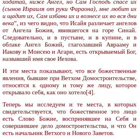
ходатай, ниже Ангел, но Сам Господь спасе их
(сынов Израиля от руки Фараона), мне любит их
и щадит их, Сам избаѳи их и вознесе их во вся дни
века
”, из чего видно, что Исайя различает ангелов
от Ангела Божия, явившегося на горе Синай.
Следовательно, и в пустыне, и в купине, и в
облаке Ангел Божий, глаголавший Аврааму и
Иакову и Моисею и Агари, есть открываемый Бог,
назвавший имя свое Иехова.
И эти места показывают, что все божественные
явления, бывшие при Ветхом Домостроительстве,
относятся к одному и тому же лицу, которое
открывало себя, как оно хотело[4].
Теперь мы исследуем и те места, в которых
свидетельствуется, что божественное это лицо
есть Слово Божие, воспринявшее на Себя и
совершившее дело домостроительства, и что Он
есть начальник Ветхого и Нового Заветов.