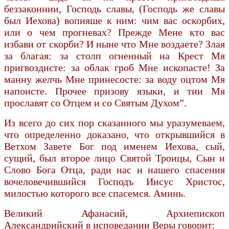
беззаконнии, Господь славы, (Господь же славы
был Иехова) вопияше к ним: чим вас оскорбих,
или о чем прогневах? Прежде Мене кто вас
избави от скорби? И ныне что Мне воздаете? Злая
за благая: за столп огненный на Крест Мя
пригвоздисте: за облак гроб Мне ископасте! За
манну желчь Мне принесосте: за воду оцтом Мя
напоисте. Прочее призову языки, и тии Мя
прославят со Отцем и со Святым Духом”.
Из всего до сих пор сказанного мы уразумеваем,
что определенно доказано, что открывшийся в
Ветхом Завете Бог под именем Иехова, сый,
сущий, был второе лицо Святой Троицы, Сын и
Слово Бога Отца, ради нас и нашего спасения
вочеловечившийся Господъ Иисус Христос,
милостью которого все спасемся. Аминь.
Великий Афанасий, Архиепископ
Александрийский в исповедании Веры говорит: