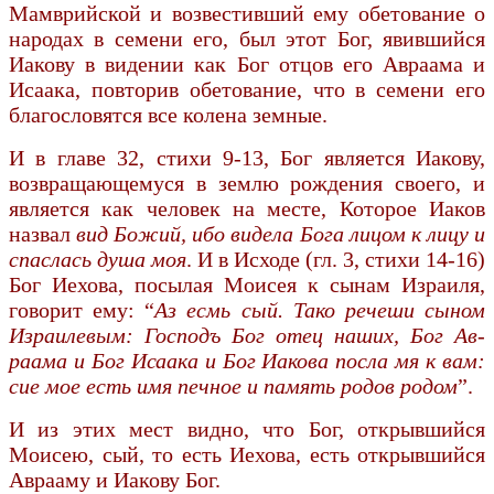
Мамврийской и возвестивший ему обетование о
народах в семени его, был этот Бог, явившийся
Иакову в видении как Бог отцов его Авраама и
Исаака, повторив обетование, что в семени его
благословятся все колена земные.
И в главе 32, стихи 9-13, Бог является Иакову,
возвращающемуся в землю рождения своего, и
является как человек на месте, Которое Иаков
назвал
вид Божий, ибо видела Бога лицом к лицу и
спаслась душа моя
. И в Исходе (гл. 3, стихи 14-16)
Бог Иехова, посылая Моисея к сынам Израиля,
говорит ему: “
Аз есмь сый. Тако речеши сыном
Израилевым: Господъ Бог отец наших, Бог Ав­
раама и Бог Исаака и Бог Иакова посла мя к вам:
сие мое есть имя печное и память родов родом
”.
И из этих мест видно, что Бог, открывшийся
Моисею, сый, то есть Иехова, есть открывшийся
Аврааму и Иакову Бог.