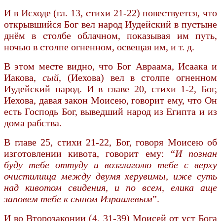
И в Исходе (гл. 13, стихи 21-22) повествуется, что
открывшийся Бог вел народ Иудейский в пустыне
днём в столбе облачном, показывая им путь,
ночью в столпе огненном, освещая им, и т. д.
В этом месте видно, что Бог Авраама, Исаака и
Иакова,
сый
, (Иехова) вел в столпе огненном
Иудейский народ. И в главе 20, стихи 1-2, Бог,
Иехова, давая закон Моисею, говорит ему, что Он
есть Господь Бог, выведший народ из Египта и из
дома рабства.
В главе 25, стихи 21-22, Бог, говоря Моисею об
изготовлении кивота, говорит ему: “
И познан
буду тебе оттуду и возглаголю тебе с верху
очистилища между двумя херувимы, иже суть
над кивотом свидения, и по всем, елика аще
заповем тебе к сыном Израилевым
”.
И во Второзаконии (4, 31-39) Моисей от уст Бога