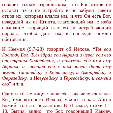
говорит сынам израильским, что Бог отцов не
оставит их и не истребит, и не забудет завета
отцов их, которым клялся им, и что Он есть Бог,
нзведший их из Египта, глаголющий им, с неба
слышание творящий глас его и истребляющий
народы, чтобы дать им в наследие землю
обетования.
И Неемия (9,7-28) говорит об Иехове. “
Ты еси
Господъ Бог, Ты избрал еси Аврама и извел еси его
от страны Халдейския, и положил еси имя ему
Авраам, и завещал еси с ним завет дати ему
землю Хананейску и Хеттейску, и Аморрейску и
Ферезейску, и Иевусейску и Гергесейску, и семени
его
” и т. д.
Одно и то же лицо, явившееся как человек и как
Бог, имя которого Иехова, явился и как Ангел
Божий, то есть посланник. В 31 главе, стихи 11-
13, Бытия, видно, что Бог, говоривший Иакову,