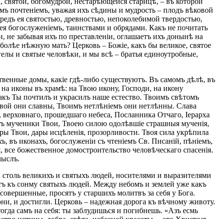
 святой, богомудрой, нестарѣющейся старицѣ, – въ которой
мъ почтеніемъ, уважая ихъ сѣдины и мудрость – плодъ вѣковой
редъ ея святостью, древностью, непоколебимой твердостью,
я богослуженіемъ, таинствами и обрядами. Какъ не почитать
и, не забывая ихъ по преставленіи, оглашаетъ ихъ донынѣ на
болѣе нѣжную мать? Церковь – Божіе, какъ бы великое, святое
гелы и святые человѣки, и мы всѣ – братья единоутробные,
твенные домы, какіе гдѣ-либо существуютъ. Въ самомъ дѣлѣ, въ
на иконы въ храмѣ: на Твою икону, Господи, на икону
какъ Ты почтилъ и украсилъ наше естество. Твоимъ свѣтомъ
авой они славны, Твоимъ нетлѣніемъ они нетлѣнны. Слава
 верховнаго, прошедшаго небеса, Посланника Отчаго, Іерарха
 Вотъ мученики Твои, Твоею силою одолѣвшіе страшныя мученія,
ры Твои, дары исцѣленія, прозорливости. Твоя сила укрѣпила
хъ, въ иконахъ, богослуженіи съ чтеніемъ Св. Писаній, пѣніемъ,
я, все божественное домостроительство человѣческаго спасенія.
мыслъ.
и столь великихъ и святыхъ людей, носителями и выразителями
тъ къ сонму святыхъ людей. Между небомъ и землей уже какъ
совершенные, просятъ у старшихъ молитвъ за себя у Бога.
ни, и достигли. Церковь – надежная дорога къ вѣчному животу.
тогда самъ на себя: ты заблудишься и погибнешь. «Азъ есмь