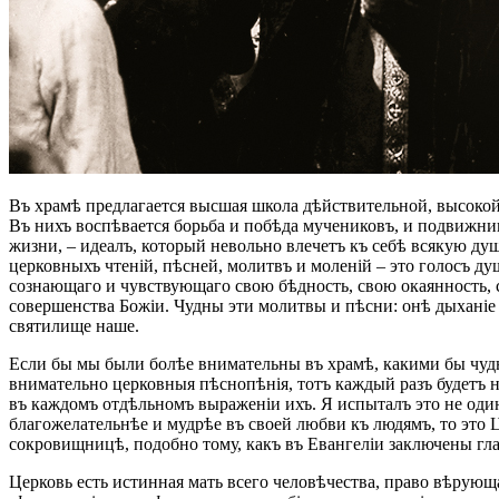
Въ храмѣ предлагается высшая школа дѣйствительной, высокой
Въ нихъ воспѣвается борьба и побѣда мучениковъ, и подвижник
жизни, – идеалъ, который невольно влечетъ къ себѣ всякую душ
церковныхъ чтеній, пѣсней, молитвъ и моленій – это голосъ ду
сознающаго и чувствующаго свою бѣдность, свою окаянность, с
совершенства Божіи. Чудны эти молитвы и пѣсни: онѣ дыханіе Д
святилище наше.
Если бы мы были болѣе внимательны въ храмѣ, какими бы чудн
внимательно церковныя пѣснопѣнія, тотъ каждый разъ будетъ н
въ каждомъ отдѣльномъ выраженіи ихъ. Я испыталъ это не один
благожелательнѣе и мудрѣе въ своей любви къ людямъ, то это Ц
сокровищницѣ, подобно тому, какъ въ Евангеліи заключены гл
Церковь есть истинная мать всего человѣчества, право вѣрую