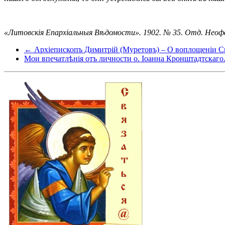
«Литовскія Епархіальныя Вѣдомости». 1902. № 35. Отд. Неофф
← Архіепископъ Димитрій (Муретовъ) – О воплощеніи С
Мои впечатлѣнія отъ личности о. Іоанна Кронштадтскаго