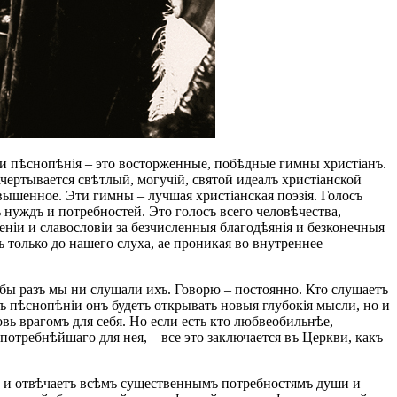
и пѣснопѣнія – это восторженные, побѣдные гимны христіанъ.
чертывается свѣтлый, могучій, святой идеалъ христіанской
звышенное. Эти гимны – лучшая христіанская поэзія. Голосъ
 нуждъ и потребностей. Это голосъ всего человѣчества,
ніи и славословіи за безчисленныя благодѣянія и безконечныя
ъ только до нашего слуха, ае проникая во внутреннее
бы разъ мы ни слушали ихъ. Говорю – постоянно. Кто слушаетъ
ъ пѣснопѣніи онъ будетъ открывать новыя глубокія мысли, но и
ь врагомъ для себя. Но если есть кто любвеобильнѣе,
потребнѣйшаго для нея, – все это заключается въ Церкви, какъ
тъ и отвѣчаетъ всѣмъ существеннымъ потребностямъ души и