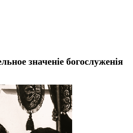
ельное значеніе богослуженія