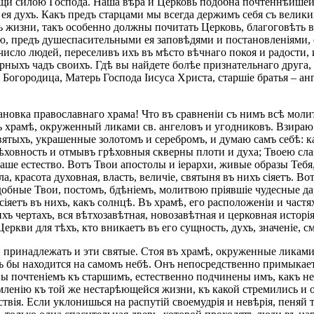
щи силою Господа. Наша вѣра и Церковь подобна почтеннѣйшей,
я духъ. Какъ предъ старцами мы всегда держимъ себя съ велики
 жизни, такъ особенно должны почитать Церковь, благоговѣть в
 предъ душеспасительными ея заповѣдями и постановленіями, е
 число людей, переселивъ ихъ въ мѣсто вѣчнаго покоя и радости, 
ныхъ чадъ своихъ. Гдѣ вы найдете болѣе признательнаго друга, 
 Богородица, Матерь Господа Іисуса Христа, старшіе братья – ан
тановка православнаго храма! Что въ сравненіи съ нимъ всѣ моли
 храмѣ, окруженный ликами св. ангеловъ и угодниковъ. Взираю 
святыхъ, украшенные золотомъ и серебромъ, и думаю самъ себѣ: 
рѣховность и отмывъ грѣховныя скверны плоти и духа; Твоею сл
е естество. Вотъ Твои апостолы и іерархи, живые образы Тебя,
ла, красота духовная, власть, величіе, святыня въ нихъ сіяетъ.
обные Твои, постомъ, бдѣніемъ, молитвою пріявшіе чудесные да
сіяетъ въ нихъ, какъ солнцѣ. Въ храмѣ, его расположеніи и частя
ихъ чертахъ, вся вѣтхозавѣтная, новозавѣтная и церковная исторі
кви для тѣхъ, кто вникаетъ въ его сущность, духъ, значеніе, с
й принадлежать и эти святые. Стоя въ храмѣ, окруженные ликам
къ бы находится на самомъ небѣ. Онъ непосредственно примыкае
ны почтеніемъ къ старшимъ, естественно подчинены имъ, какъ не
ленію къ той же нестарѣющейся жизни, къ какой стремились и о
твія. Если уклонишься на распутій своемудрія и невѣрія, пеняй 