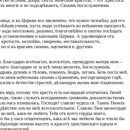
рство истины, добра, свѣта, небесной красоты, – это Христосъ.
ихъ многіе и не подозрѣваютъ. Своимъ богослуженіемъ
овца; и въ Церкви все заключено, что нужно человѣку для его
нѣйшія ученія, пусть люди успѣваютъ во внѣшнемъ прогрессѣ,
у надо неотложно, разумно, благоговѣйно и охотно посѣщать
мъ установленіямъ и канонамъ Церкви. А удаляющіеся отъ
кротости, незлобію, смиренію, нестяжательности,
 но и къ врагамъ своимъ, научаемся и другимъ
ти. Благодарю всеблагую, всесвлтую, премудрую матерь мою –
го: благодарю ее за всѣ чины молитвъ, богослуженія,
дравъ духомъ и тѣломъ, покоенъ, бодръ, легокъ. Безъ поста мнѣ
щую меня небеснымъ своимъ служеніемъ, восторгающую горѣ,
илія и безчестія страстей, дѣлающую жизнь мою блаженною.
ъ міру, потому что крестъ есть наглядный отпечатокъ Твоей
споди, также служатъ всегдашнимъ громкимъ доказательствомъ
ѣхъ насъ изливалась. Господи! славлю чудеса св. Таинъ Твоихъ
ѣйствіе ихъ во мнѣ всеспасительное. Славлю Твое милосердіе
о мнѣ, какъ не любить Тебя отъ всего сердца моего,
ыло бы у насъ отщепенцевъ, какъ всѣ мы любили бы и чтили бы
вѣрующіе поняли высоту и красоту христіанскаго идеала и
руководителей.