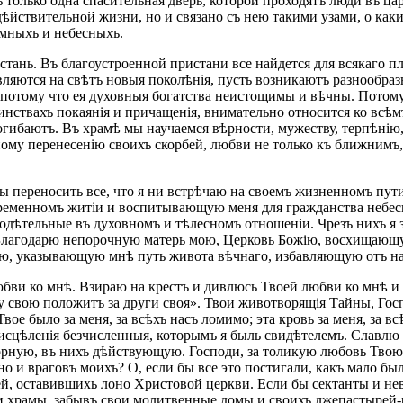
съ только одна спасительная дверь, которой проходятъ люди въ ца
дѣйствительной жизни, но и связано съ нею такими узами, о как
емныхъ и небесныхъ.
тань. Въ благоустроенной пристани все найдется для всякаго пл
ляются на свѣтъ новыя поколѣнія, пусть возникаютъ разнообраз
, потому что ея духовныя богатства неистощимы и вѣчны. Потом
аинствахъ покаянія и причащенія, внимательно относится ко всѣ
гибаютъ. Въ храмѣ мы научаемся вѣрности, мужеству, терпѣнію, 
ому перенесенію своихъ скорбей, любви не только къ ближнимъ,
лы переносить все, что я ни встрѣчаю на своемъ жизненномъ пу
еменномъ житіи и воспитывающую меня для гражданства небесна
годѣтельные въ духовномъ и тѣлесномъ отношеніи. Чрезъ нихъ я з
а. Благодарю непорочную матерь мою, Церковь Божію, восхищаю
, указывающую мнѣ путь живота вѣчнаго, избавляющую отъ нас
бви ко мнѣ. Взираю на крестъ и дивлюсь Твоей любви ко мнѣ и к
шу свою положитъ за други своя». Твои животворящія Тайны, Го
е было за меня, за всѣхъ насъ ломимо; эта кровь за меня, за вс
сцѣленія безчисленныя, которымъ я быль свидѣтелемъ. Славлю д
орную, въ нихъ дѣйствующую. Господи, за толикую любовь Твою к
но и враговъ моихъ? О, если бы все это постигали, какъ мало б
ей, оставившихь лоно Христовой церкви. Если бы сектанты и не
ши храмы, забывъ свои молитвенные домы и своихъ лжепастырей-