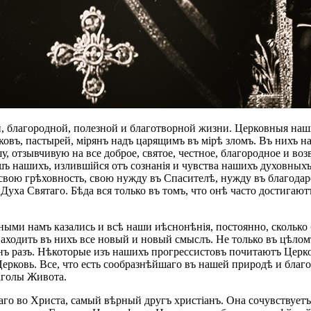
, благородной, полезной и благотворной жизни. Церковныя наш
овъ, пастырей, мірянъ надъ царящимъ въ мірѣ зломъ. Въ нихъ на
у, отзывчивую на все доброе, святое, честное, благородное и во
шъ нашихъ, излившійся отъ сознанія и чувства нашихъ духовныхъ
вою грѣховность, свою нужду въ Спасителѣ, нужду въ благодаре
уха Святаго. Бѣда вся только въ томъ, что онѣ часто достигают
ыми намъ казались и всѣ наши иѣснонѣнія, постоянно, сколько 
аходить въ нихъ все новый и новый смыслъ. Не только въ цѣлом
ъ разъ. Нѣкоторые изъ нашихъ прогрессистовъ почитаютъ Церков
ерковь. Все, что есть сообразнѣйшаго въ нашей природѣ и благо
аголы Живота.
щаго во Христа, самый вѣрный другъ христіанъ. Она сочувствуе