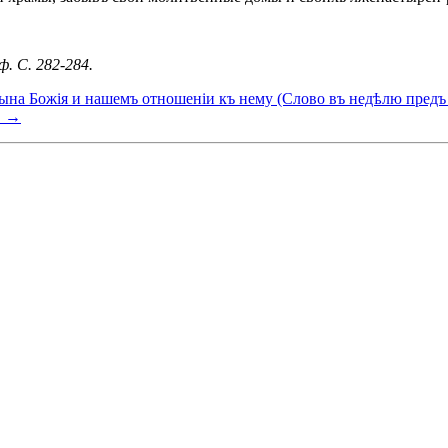
. С. 282-284.
ына Божія и нашемъ отношеніи къ нему (Слово въ недѣлю пред
. →