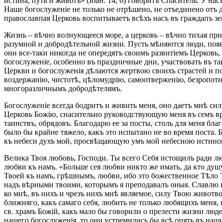
истина, путь и животъ» (Іоан. 14, 6) говоритъ Спаситель. У на
Наше богослуженіе не только не отрѣшено, не отъединено отъ 
православпая Церковь воспитываетъ всѣхъ насъ въ граждапъ з
Жизнь – вѣчно волнующееся море, а церковь – вѣчно тихая прис
разумной и добродѣтельной жизни. Пусть мѣняются люди, появ
они все-таки никогда не опередятъ своимъ развитіемъ Церковь
богослуженіе, особенно въ праздничные дни, участвовать въ т
Церкви и богослуженія дѣлаются жертвою своихъ страстей и по
воздержанію, чистотѣ, цѣломудрію, самоотверженію, безропотн
многоразличнымъ добродѣтелямъ.
Богослуженіе всегда бодритъ и живить меня, оно даетъ мнѣ си
Церковь Божію, снасительно руководствующую меня въ семъ вр
таинствъ, обрядовъ. Благодарю ее за посты, столь для меня бла
было бы крайне тяжело, какъ это испытано не во время пост
къ небеси духъ мой, просвѣщающую умъ мой небесною истиною
Велика Твоя любовь, Господи. Ты всего Себя истощилъ ради лю
любви къ намъ. «Больше сея любви никто же имать, да кто ду
Твоей къ намъ, грѣшнымъ, любви, ибо это божественное Тѣло Тво
надъ вѣрными твоими, которымъ я преподавалъ оныя. Славлю и
ко мнѣ, въ нихъ и чрезъ нихъ мнѣ являемое, силу Твою животв
ближняго, какъ самаго себя, любить не только любящихъ меня, 
св. храмъ Божій, какъ мало бы говорили о прелести жизни люд
нашего богослуженія, то они устремились бы всѣ опять въ на