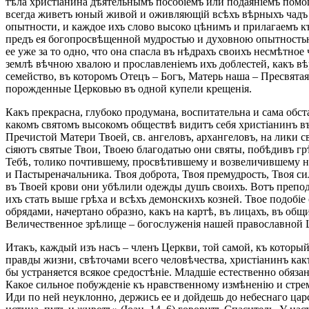
тѣла христіанина дѣятельнымъ пособіемъ или подаяніемъ помо
всегда живетъ юный живой и оживляющій всѣхъ вѣрныхъ чадъ е
опытности, и каждое ихъ слово высоко цѣнимъ и прилагаемъ къ
предъ ея богопросвѣщенной мудростью и духовною опытностью,
ее уже за то одно, что она спасла въ нѣдрахъ своихъ несмѣтное
землѣ вѣчною хвалою и прославленіемъ ихъ доблестей, какъ вѣр
семейство, въ которомъ Отецъ – Богъ, Матерь наша – Пресвятая
порожденные Церковью въ одной купели крещенія.
Какъ прекрасна, глубоко продумана, воспитательна и сама обс
какомъ святомъ высокомъ обществѣ видитъ себя христіанинъ въ
Пречистой Матери Твоей, св. ангеловъ, архангеловъ, на лики 
сіяютъ святые Твои, Твоею благодатью они святы, побѣдивъ г
Тебѣ, толико почтившему, просвѣтившему и возвеличившему наш
и Пастыреначальника. Твоя доброта, Твоя премудрость, Твоя си
въ Твоей крови они убѣлили одежды душъ своихъ. Вотъ препод
ихъ стать выше грѣха и всѣхъ демонскихъ козней. Твое подобіе 
обрядами, начертано образно, какъ на картѣ, въ лицахъ, въ общ
Величественное зрѣлище – богослуженія нашей православной Цер
Итакъ, каждый изъ насъ – членъ Церкви, той самой, къ которы
правды жизни, свѣточами всего человѣчества, христіанинъ ка
бы устраняется всякое средостѣніе. Младшіе естественно обяза
Какое сильное побужденіе къ нравственному измѣненію и стрем
Иди по ней неуклонно, держись ее и дойдешь до небеснаго царс