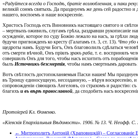
«
Радуйтеся всегда о Господѣ, братіе возлюбленная, и паки рек
великій сонмъ святыхъ. Да празднуемъ же день сей радостно и
нашего, воспоемъ и наше воскресеніе.
Христосъ Господь есть Виновникъ настоящаго святого и свѣтон
– мертвыхъ оживилъ, слугамъ грѣха, раздравши рукописаніе н
осужденіе, которое по суду Божію лежало на насъ, за грѣхи лю
будучи пригвожденъ ко кресту (Галатамъ гл. 3, ст. 13).
Что убо 
щедроты намъ. Будучи Богъ, Онъ благоволилъ сдѣлаться чело
отъ смерти вѣчной, Онъ пріялъ
зракъ раба
, т. е. воспринялъ ч
совершилъ Онъ для того, чтобы насъ исхитить отъ порабощенія 
былъ
Источникъ безсмертія
, чтобы намъ смертнымъ даровать
Вотъ свѣтлость достопокланяемыя Пасхи нашея! Мы празднуемъ
въ Троицу единосущную, несозданную, – вѣруя воскресенію, и 
сопровожденіи сіяющихъ Ангеловъ, со страхомъ и радостію: съ
благихъ
и въ вѣрѣ православной
, да сподобить насъ воскресен
Протоіерей Кл. Ѳоменко.
«Кіевскія Епархіальныя Вѣдомости». 1906. № 13. Ч. Неофф. С. 
← Митрополитъ Антоній (Храповицкій) – Согласованіе Е