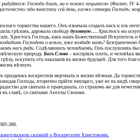
у: радуйтеся: Господъ близъ, ни о чемже пецытеся
» (Филип. IV 4
 досточестно: ибо воистину
сей день, егоже сотвори Господъ: воз
оснаго торжества нашего. Онъ изначала создалъ насъ и изъ ничт
ашихъ грѣховъ, даровалъ свободу
духовную
..... Христосъ ны иск
дскіе, Христосъ Господь, какъ нашъ Божественный Искупитель и С
воздадимъ Господеви о всѣхъ, яже воздаде намъ?
Безграничною б
вѣкомъ
насъ ради
. Содѣлавшись человѣкомъ, Онъ послушливъ был
еловѣческую природу.
Богъ Слово
– воспріялъ плоть, и человѣкъ я
грѣху, искупить отъ наказанія въ жизни будущей. Для того благ
 жизнь вѣчную.
 праздникъ воскресенія мертвыхъ и жизни вѣчныя. Да торжеству
ожидая Господа, вторично прійти имущаго, уже не въ видѣ смир
 радостію для святыхъ и праведныхъ, со страхомъ же для нечест
ія въ славѣ, со святыми Ангелы Своими.
385-386.
вангельскихъ сказаній о Воскресеніи Христовомъ.