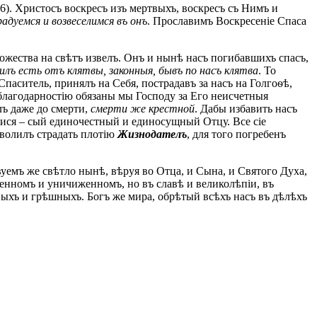
-6). Христосъ воскресъ изъ мертвыхъ, воскресъ съ Нимъ и
радуемся и возвеселимся въ онъ
. Прославимъ Воскресеніе Спаса
ожества на свѣтъ извелъ. Онъ и нынѣ насъ погибавшихъ спасъ,
упилъ есть отъ клятвы, законныя, бывъ по насъ клятва
. То
паситель, принялъ на Себя, пострадавъ за насъ на Голгоѳѣ,
лагодарностію обязаны мы Господу за Его неисчетныя
ъ даже до смерти,
смерти же крестной
. Дабы избавить насъ
вися – сый единочестный и единосущный Отцу. Все сіе
оволилъ страдать плотію
Жизнодателъ
, для того погребенъ
емъ же свѣтло нынѣ, вѣруя во Отца, и Сына, и Святого Духа,
енномъ и уничиженномъ, но въ славѣ и великолѣпіи, въ
ивыхъ и грѣшныхъ. Богъ же мира, обрѣтый всѣхъ насъ въ дѣлѣхъ