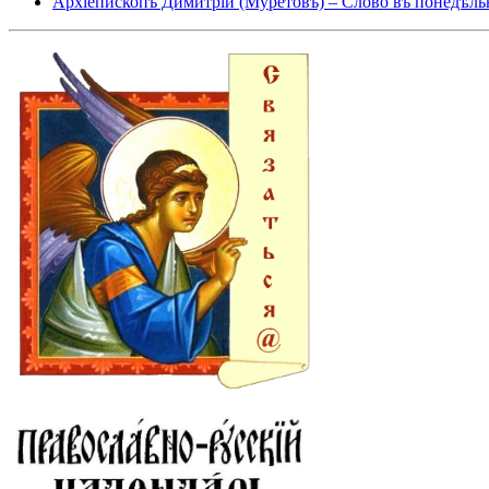
Архіепископъ Димитрій (Муретовъ) – Слово въ понедѣль