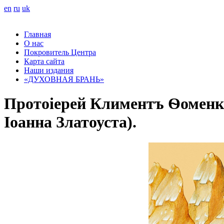
en
ru
uk
Главная
О нас
Покровитель Центра
Карта сайта
Наши издания
«ДУХОВНАЯ БРАНЬ»
Протоіерей Климентъ Ѳоменко 
Іоанна Златоуста).