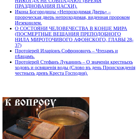
НИКОГДА НЕ СОВПАДАЮТ (ВРЕМЯ
ПРАЗДНОВАНИЯ ПАСХИ).
Икона Богородицы «Непроходимая Дверь» –
пророческая дверь непроходимая, виденная пророком
Иезекиилем.
О СОСТОЯНИ ЧЕЛОВЕЧЕСТВА В КОНЦЕ МИРА
(ПОСМЕРТНЫЕ ВЕЩАНИЯ ПРЕПОДОБНОГО
НИЛА МИРОТОЧИВОГО АФОНСКОГО, ГЛАВЫ 28-
37)
Протоіерей Иларіонъ Софроновичъ – Чтецамъ и
пѣвцамъ.
Протоіерей Стефанъ Луканинъ – О значеніи крестныхъ
ходовъ и освященія воды (Слово въ день Происхожденія
честныхъ древъ Креста Господня).