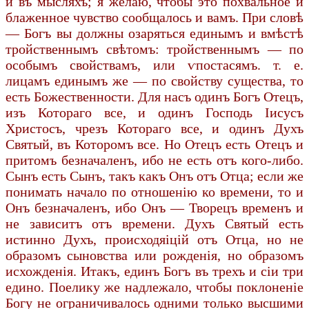
и въ мысляхъ; я желаю, чтобы это похвальное и
блаженное чувство сообщалось и вамъ. При словѣ
— Богъ вы должны озаряться единымъ и вмѣстѣ
тройственнымъ свѣтомъ: тройственнымъ — по
особымъ свойствамъ, или ѵпостасямъ. т. е.
лицамъ единымъ же — по свойству существа, то
есть Божественности. Для насъ одинъ Богъ Отецъ,
изъ Котораго все, и одинъ Господь Іисусъ
Христосъ, чрезъ Котораго все, и одинъ Духъ
Святый, въ Которомъ все. Но Отецъ есть Отецъ и
притомъ безначаленъ, ибо не есть отъ кого-либо.
Сынъ есть Сынъ, такъ какъ Онъ отъ Отца; если же
понимать начало по отношенію ко времени, то и
Онъ безначаленъ, ибо Онъ — Творецъ временъ и
не зависитъ отъ времени. Духъ Святый есть
истинно Духъ, происходяіцій отъ Отца, но не
образомъ сыновства или рожденія, но образомъ
исхожденія. Итакъ, единъ Богъ въ трехъ и сіи три
едино. Поелику же надлежало, чтобы поклоненіе
Богу не ограничивалось одними только высшими