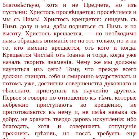
благовѣствую, хотя и не Предчета, но изъ
пустыни: Христосъ просвѣщается: просвѣтимся и
мы съ Нимъ! Христосъ крещается: снидемъ съ
Нимъ долу и мы, дабы подняться съ Нимъ и на
высоту. Христосъ крещается, — но необходимо
намъ обращать вниманіе не на это только, но и на
то, кто именно крещается, отъ кого и когда.
Крещается Чистый отъ Іоанна и тогда, когда уже
началъ творить знаменія. Чему же мы должны
научиться изъ сего? Тому, что прежде всего
должно очищать себя и смиронно-мудрствовать и
потомъ уже, достигши совершенства духовнаго и
тѣлеснаго, приступать къ наученію другихъ.
Первое я говорю по отношенію къ тѣмъ, которые
небрежно приступаютъ ко крещенію, не
приготовляются къ нему и, не имѣя навыка къ
добру, не хранятъ твердо даровъ искупленія: ибо
благодать, хотя и совершаетъ отпущеніе
прежнихъ грѣховъ, но послѣ требуетъ еще