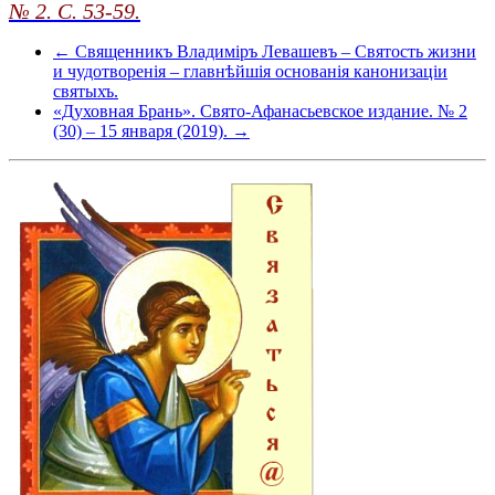
№ 2. С. 53-59.
← Священникъ Владиміръ Левашевъ – Святость жизни
и чудотворенія – главнѣйшія основанія канонизаціи
святыхъ.
«Духовная Брань». Свято-Афанасьевское издание. № 2
(30) – 15 января (2019). →