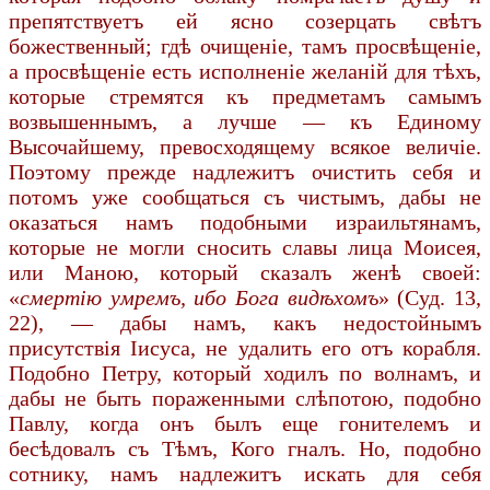
препятствуетъ ей ясно созерцать свѣтъ
божественный; гдѣ очищеніе, тамъ просвѣщеніе,
а просвѣщеніе есть исполненіе желаній для тѣхъ,
которые стремятся къ предметамъ самымъ
возвышеннымъ, а лучше — къ Единому
Высочайшему, превосходящему всякое величіе.
Поэтому прежде надлежитъ очистить себя и
потомъ уже сообщаться съ чистымъ, дабы не
оказаться намъ подобными израильтянамъ,
которые не могли сносить славы лица Моисея,
или Маною, который сказалъ женѣ своей:
«
смертію умремъ, ибо Бога видѣхомъ
» (Суд. 13,
22), — дабы намъ, какъ недостойнымъ
присутствія Іисуса, не удалить его отъ корабля.
Подобно Петру, который ходилъ по волнамъ, и
дабы не быть пораженными слѣпотою, подобно
Павлу, когда онъ былъ еще гонителемъ и
бесѣдовалъ съ Тѣмъ, Кого гналъ. Но, подобно
сотнику, намъ надлежитъ искать для себя