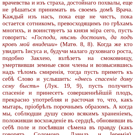
врачевства и изъ страха, достойнаго похвалы, еще
не рѣшаться принимать въ своемъ домѣ Врача.
Каждый изъ насъ, пока еще не чистъ, пока
остается сотникомъ, превосходящимъ по грѣхамъ
многихъ, и воинствуетъ за князя міра сего, пусть
говоритъ: «
Господи, нѣсмь достоинъ, да подъ
кровъ мой внидеши
» (Матѳ. 8, 8). Когда же кто
увидитъ Іисуса и, будучи малаго духовнаго роста,
подобно Закхею, взлѣзетъ на смоковницу,
умертвивши земные свои члены и возвысившись
надъ тѣломъ смиренія, тогда пусть приметъ къ
себѣ Слово и услышитъ: «
днесь спасеніе дому
сему бысть
» (Лук. 19, 9), пусть получитъ
спасеніе и принесетъ совершеннѣйшій плодъ,
прекрасно употребляя и расточая то, что, какъ
мытарь, пріобрѣлъ порочнымъ образомъ. А когда
мы, соблюдши душу свою всякимъ храненіемъ,
положивши восхожденіе въ сердцѣ, обновивши въ
себѣ поле и посѣявши сѣмена въ правду (какъ
говорятъ Соломонъ, Давидъ и Іеремія),