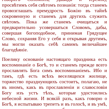
просвѣтимъ себя свѣтомъ познанія: тогда станемъ
провозглашать премудрость Божію въ тайнѣ
сокровенную и станемъ для другихъ служить
свѣтомъ. Пока же станемъ очищаться и
предварительно усовершаться Словомъ, дабы,
совершая богоподобное, принимая Грядущее
Слово, сохраняя Его у себя и открывая другимъ,
мы могли оказать себѣ самимъ величайшее
благодѣяніе.
Поелику основаніе настоящаго праздника есть
воспоминаніе о Богѣ, то и станемъ прежде всего
прославлять Бога симъ воспоминаніемъ. Ибо и
тамъ, гдѣ есть всѣхъ веселящихся жилище,
торжество празднующихъ состоитъ, полагаю, не
въ иномъ, какъ въ прославленіи и славословіи
Богу изъ устъ тѣхъ, которые удостоились
небесной жизни. И всякій разъ, какъ говорю о
Богѣ, я испытываю трепетъ и въ голосѣ, и въ умѣ,