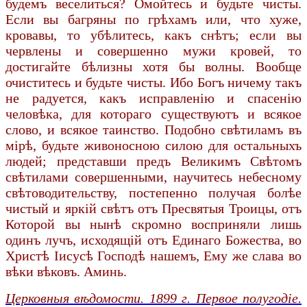
будемъ веселиться? Омойтесь и будьте чисты.
Если вы багряны по грѣхамъ или, что хуже,
кровавы, то убѣлитесь, какъ снѣтъ; если вы
червлены и совершенно мужи кровей, то
достигайте бѣлизны хотя бы волны. Вообще
очиститесь и будьте чисты. Ибо Богъ ничему такъ
не радуется, какъ исправленію и спасенію
человѣка, для котораго существуютъ и всякое
слово, и всякое таинство. Подобно свѣтиламъ въ
мірѣ, будьте живоносною силою для остальныхъ
людей; представши предъ Великимъ Свѣтомъ
свѣтилами совершенными, научитесь небесному
свѣтоводительству, постепенно получая болѣе
чистый и яркій свѣтъ отъ Пресвятыя Троицы, отъ
Которой вы нынѣ скромно восприняли лишь
одинъ лучъ, исходящій отъ Единаго Божества, во
Христѣ Іисусѣ Господѣ нашемъ, Ему же слава во
вѣки вѣковъ. Аминь.
Церковныя вѣдомости. 1899 г. Первое полугодіе.