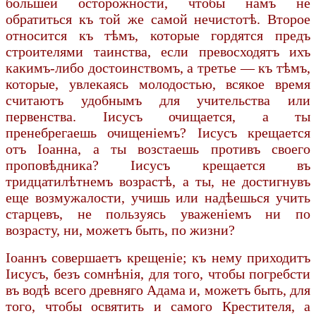
бóльшей осторожности, чтобы намъ не
обратиться къ той же самой нечистотѣ. Второе
относится къ тѣмъ, которые гордятся предъ
строителями таинства, если превосходятъ ихъ
какимъ-либо достоинствомъ, а третье — къ тѣмъ,
которые, увлекаясь молодостью, всякое время
считаютъ удобнымъ для учительства или
первенства. Іисусъ очищается, а ты
пренебрегаешь очищеніемъ? Іисусъ крещается
отъ Іоанна, а ты возстаешь противъ своего
проповѣдника? Іисусъ крещается въ
тридцатилѣтнемъ возрастѣ, а ты, не достигнувъ
еще возмужалости, учишь или надѣешься учить
старцевъ, не пользуясь уваженіемъ ни по
возрасту, ни, можетъ быть, по жизни?
Іоаннъ совершаетъ крещеніе; къ нему приходитъ
Іисусъ, безъ сомнѣнія, для того, чтобы погребсти
въ водѣ всего древняго Адама и, можетъ быть, для
того, чтобы освятить и самого Крестителя, а