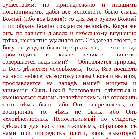
существами, но принадлежало и низшимъ
поклонникамъ, дабы все исполнено было славы
Божіей (ибо все Божіе): то для сего рукою Божіей
и по образу Божію создается человѣкъ. Когда же
онъ, по зависти діавола и гибельному внушенію
грѣха, несчастно удалился отъ Создателя своего, а
Богу не угодно было презрѣть его, — что тогда
происходитъ и какое великое таинство
совершается надъ нами? — Обновляется природа,
и Богъ дѣлается человѣкомъ; Тотъ, Кто восшелъ
на небо небесе, къ востоку славы Своея и величія,
прославляется на западѣ нашей нищеты и
униженія. Сынъ Божій благоволитъ сдѣлаться и
именоваться сыномъ человѣческимъ, не отложивъ
того, чѣмъ былъ, ибо Онъ непреложенъ, но
воспринявъ то, чѣмъ не былъ, ибо Онъ
человѣколюбивъ. Непостижимый по существу
сдѣлался для насъ постижимымъ, обращаясь съ
нами при посредствѣ плоти, какъ нѣкоторой