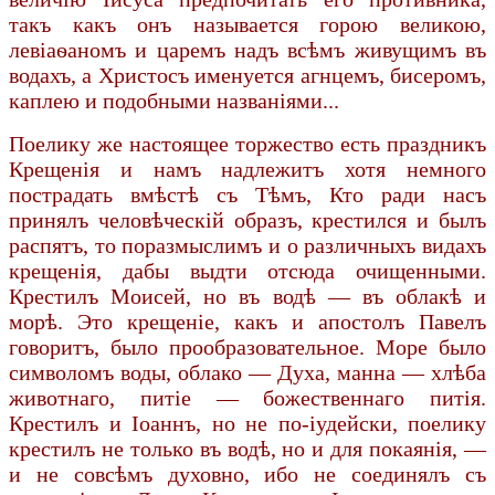
такъ какъ онъ называется горою великою,
левіаѳаномъ и царемъ надъ всѣмъ живущимъ въ
водахъ, а Христосъ именуется агнцемъ, бисеромъ,
каплею и подобными названіями...
Поелику же настоящее торжество есть праздникъ
Крещенія и намъ надлежитъ хотя немного
пострадать вмѣстѣ съ Тѣмъ, Кто ради насъ
принялъ человѣческій образъ, крестился и былъ
распятъ, то поразмыслимъ и о различныхъ видахъ
крещенія, дабы выдти отсюда очищенными.
Крестилъ Моисей, но въ водѣ — въ облакѣ и
морѣ. Это крещеніе, какъ и апостолъ Павелъ
говоритъ, было прообразовательное. Море было
символомъ воды, облако — Духа, манна — хлѣба
животнаго, питіе — божественнаго питія.
Крестилъ и Іоаннъ, но не по-іудейски, поелику
крестилъ не только въ водѣ, но и для покаянія, —
и не совсѣмъ духовно, ибо не соединялъ съ