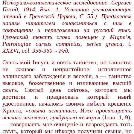
Историко-гомилетическое исследование. Сергиев
Посад, 1914. Вып. 1: Уставная регламентация
чтений в Греческой Церкви, C. 55.). Предлагаем
нашим читателем ознакомиться с ним в
сокращении и переложении на русский язык.
Греческий текстъ слова помещен у Migne’я,
Patrologiae cursus completus, series graeca, t.
XXXVI, col. 356-360. - Ред.
Опять мой Іисусъ и опять таинство, но таинство
не лживое и непристойное, исполненное
эллинскаго заблужденія и веселія, а — таинство
высокое, божественное и изливающее высшій
свѣтъ. Святый день свѣтовъ, котораго мы
достигли и праздновать который нынѣ
удостоились, началомъ своимъ имѣетъ крещеніе
Христа, «
свѣта истиннаго, Иже просвѣщаетъ
всякаго человѣка, грядущаго въ мір
ъ» (Іоан. 1, 9),
— совершаетъ мое очищеніе и возрождаетъ тотъ
свѣтъ, который мы нѣкогда получили свыше, но