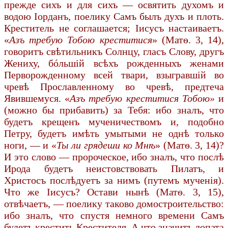
прежде сихъ и для сихъ — освятить духомъ и
водою Іорданъ, поелику Самъ былъ духъ и плоть.
Креститель не соглашается; Іисусъ настаиваетъ.
«
Азъ требую Тобою креститися
» (Матѳ. 3, 14),
говоритъ свѣтильникъ Солнцу, гласъ Слову, другъ
Жениху, бóльшій всѣхъ рожденныхъ женами
Перворожденному всей твари, взыгравшій во
чревѣ Прославленному во чревѣ, предтеча
Явившемуся. «
Азъ требую креститися Тобою»
и
(можно бы прибавить) за Тебя: ибо зналъ, что
будетъ крещенъ мученичествомъ и, подобно
Петру, будетъ имѣть умытыми не однѣ только
ноги, — и «
Ты ли грядеши ко Мнѣ
» (Матѳ. 3, 14)?
И это слово — пророческое, ибо зналъ, что послѣ
Ирода будетъ неистовствовать Пилатъ, и
Христосъ послѣдуетъ за нимъ (путемъ мученія).
Что же Іисусъ? Остави нынѣ (Матѳ. 3, 15),
отвѣчаетъ, — поелику таково домостроительство:
ибо зналъ, что спустя немного времени Самъ
будетъ крестить Крестителя. А что значитъ лопата