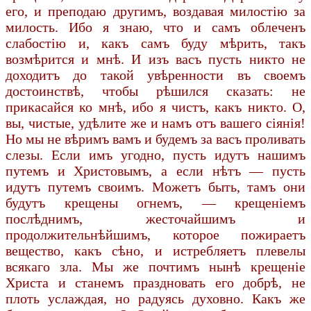
его, и преподаю другимъ, воздавая милостію за
милость. Ибо я знаю, что и самъ облеченъ
слабостію и, какъ самъ буду мѣрить, такъ
возмѣрится и мнѣ. И изъ васъ пусть никто не
доходитъ до такой увѣренности въ своемъ
достоинствѣ, чтобы рѣшился сказать: не
прикасайся ко мнѣ, ибо я чистъ, какъ никто. О,
вы, чистые, удѣлите же и намъ отъ вашего сіянія!
Но мы не вѣримъ вамъ и будемъ за васъ проливать
слезы. Если имъ угодно, пусть идутъ нашимъ
путемъ и Христовымъ, а если нѣтъ — пусть
идутъ путемъ своимъ. Можетъ быть, тамъ они
будутъ крещены огнемъ, — крещеніемъ
послѣднимъ, жесточайшимъ и
продолжительнѣйшимъ, которое пожираетъ
вещество, какъ сѣно, и истребляетъ плевелы
всякаго зла. Мы же почтимъ нынѣ крещеніе
Христа и станемъ праздновать его добрѣ, не
плоть услаждая, но радуясь духовно. Какъ же