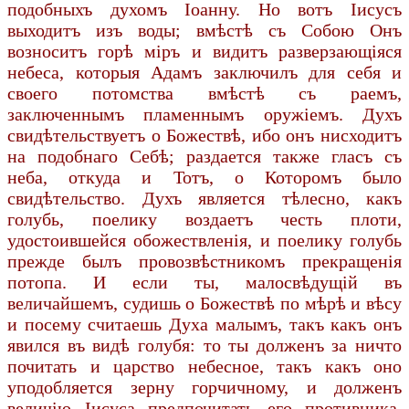
подобныхъ духомъ Іоанну. Но вотъ Іисусъ
выходитъ изъ воды; вмѣстѣ съ Собою Онъ
возноситъ горѣ міръ и видитъ разверзающіяся
небеса, которыя Адамъ заключилъ для себя и
своего потомства вмѣстѣ съ раемъ,
заключеннымъ пламеннымъ оружіемъ. Духъ
свидѣтельствуетъ о Божествѣ, ибо онъ нисходитъ
на подобнаго Себѣ; раздается также гласъ съ
неба, откуда и Тотъ, о Которомъ было
свидѣтельство. Духъ является тѣлесно, какъ
голубь, поелику воздаетъ честь плоти,
удостоившейся обожествленія, и поелику голубь
прежде былъ провозвѣстникомъ прекращенія
потопа. И если ты, малосвѣдущій въ
величайшемъ, судишь о Божествѣ по мѣрѣ и вѣсу
и посему считаешь Духа малымъ, такъ какъ онъ
явился въ видѣ голубя: то ты долженъ за ничто
почитать и царство небесное, такъ какъ оно
уподобляется зерну горчичному, и долженъ
величію Іисуса предпочитать его противника,