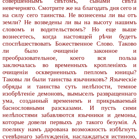
совершеннымъ свѣтомъ, сынами свѣта
невечерняго. Смотрите же на благодать дня сего и
на силу сего таинства. Не вознесены ли вы отъ
земли? Не возведены ли вы на высоту нашимъ
словомъ и водительствомъ? Но еще выше
вознесетесь, когда настоящей рѣчи будетъ
споспѣшествовать Божественное Слово. Таково
ли было очищеніе законное и
преобразовательное, коего вся польза
заключалась во временныхъ кропленіяхъ и
очищеніи оскверненныхъ пепломъ юницы?
Таковы ли были таинства язычниковъ? Языческіе
обряды и таинства суть нелѣпости, темное
изобрѣтеніе демоновъ, вымыселъ развращеннаго
ума, созданный временемъ и прикрываемый
баснословными разсказами. И пусть сими
нелѣпостями забавляются язычники и демоны,
которые довели первыхъ до такого безумія. А
поелику намъ дарована возможность избѣгнуть
суевѣрнаго заблужденія, наслаждаться истиною,