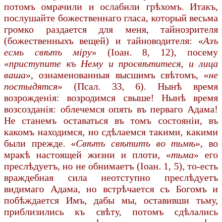
потомъ омрачили и ослабили грѣхомъ. Итакъ,
послушайте божественнаго гласа, который весьма
громко раздается для меня, тайнозрителя
(божественныхъ вещей) и тайноводителя: «
Азъ
есмь свѣтъ міру
» (Іоан. 8, 12), посему
«
приступите къ Нему и просвѣтитеся, и лица
ваша
», ознаменованныя высшимъ свѣтомъ, «
не
постыдятся
» (Псал. 33, 6). Нынѣ время
возрожденія: возродимся свыше! Нынѣ время
возсозданія: облечемся опять въ перваго Адама!
Не станемъ оставаться въ томъ состояніи, въ
какомъ находимся, но сдѣлаемся такими, какими
были прежде. «
Свѣтъ свѣтитъ во тьмѣ
», во
мракѣ настоящей жизни и плоти, «
тьма
» его
преслѣдуетъ, но не обнимаетъ (Іоан. 1, 5), то-есть
враждебная сила неотступно преслѣдуетъ
видимаго Адама, но встрѣчается съ Богомъ и
побѣждается Имъ, дабы мы, оставивши тьму,
приблизились къ свѣту, потомъ сдѣлались