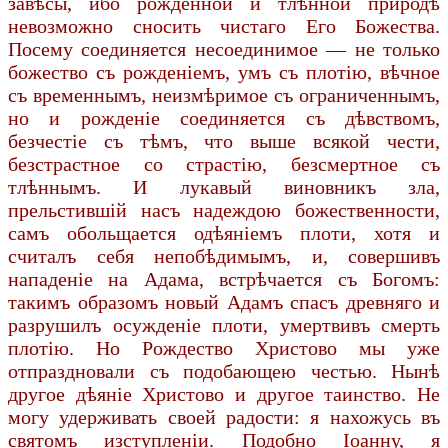
завѣсы, ибо рожденной и тлѣнной природѣ
невозможно сносить чистаго Его Божества.
Посему соединяется несоединимое — не только
божество съ рожденіемъ, умъ съ плотію, вѣчное
съ временнымъ, неизмѣримое съ ограниченнымъ,
но и рожденіе соединяется съ дѣвствомъ,
безчестіе съ тѣмъ, что выше всякой чести,
безстрастное со страстію, безсмертное съ
тлѣннымъ. И лукавый виновникъ зла,
прельстившій насъ надеждою божественности,
самъ обольщается одѣяніемъ плоти, хотя и
считалъ себя непобѣдимымъ, и, совершивъ
нападеніе на Адама, встрѣчается съ Богомъ:
такимъ образомъ новый Адамъ спасъ древняго и
разрушилъ осужденіе плоти, умертвивъ смерть
плотію. Но Рождество Христово мы уже
отпраздновали съ подобающею честью. Нынѣ
другое дѣяніе Христово и другое таинство. Не
могу удерживать своей радости: я нахожусь въ
святомъ изступленіи. Подобно Іоанну, я