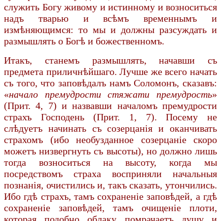
служить Богу живому и истинному и возноситься
надъ тварью и всѣмъ временнымъ и
измѣняющимся: то мы и должны разсуждать и
размышлять о Богѣ и божественномъ.
Итакъ, станемъ размышлять, начавши съ
предмета приличнѣйшаго. Лучше же всего начать
съ того, что заповѣдалъ намъ Соломонъ, сказавъ:
«
начало премудрости стяжати премудрость
»
(Прит. 4, 7) и назвавши началомъ премудрости
страхъ Господень (Прит. 1, 7). Посему не
слѣдуетъ начинать съ созерцанія и оканчивать
страхомъ (ибо необузданное созерцаніе скоро
можетъ низвергнуть съ высоты), но должно лишь
тогда возноситься на высоту, когда мы
посредствомъ страха восприняли начальныя
познанія, очистились и, такъ сказать, утончились.
Ибо гдѣ страхъ, тамъ сохраненіе заповѣдей, а гдѣ
сохраненіе заповѣдей, тамъ очищеніе плоти,
которая подобно облаку помрачаетъ душу и