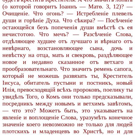
(о которой говоритъ Іоаннъ — Матѳ. 3, 12)? —
Очищеніе. Что огонь? — Истребленіе плевелъ
души и горѣніе Духа. Что сѣкира? — Посѣченіе
остающейся безъ попеченія души вмѣстѣ съ ея
нечистотою. Что мечъ? — Разсѣченіе Слова,
отдѣляющее худшее отъ лучшаго и вѣрнаго отъ
невѣрнаго, возстановляющее сына, дочь и
невѣстку на отца, мать и свекровь, раздѣляющее
новое и недавно сказанное отъ ветхаго и
прообразовательнаго. Что значитъ ремень сапога,
который не можешь развязать ты, Креститель
Іисуса, обитатель пустыни и постникъ, новый
Илія, превосходящій всѣхъ пророковъ, поелику ты
увидѣлъ Того, о Комъ они только предсказывали,
посредникъ между новымъ и ветхимъ завѣтомъ,
— что это? Можетъ быть, это указываетъ на
явленіе и воплощеніе Слова, уразумѣть конечное
значеніе коего невозможно не только для людей
плотскихъ и младенцевъ во Христѣ, но и для