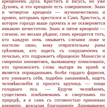
крещеніемъ Духа. Креститъ и Іисусъ, но уже
Духомъ, и это крещеніе есть совершенное. Знаю
и четвертое крещеніе — мученичествомъ и
кровію, которымъ крестился и Самъ Христосъ, и
которое гораздо выше прочихъ и не оскверняется
никакою нечистотою. Знаю и пятое крещеніе —
слезное, но весьма рѣдкое; симъ крещается тотъ,
кто каждую ночь омываетъ слезами ложе и
постелю свою, кому отвратительны раны
грѣховныя, кто ходитъ съ сокрушеніемъ и
печалью, кто подражаетъ обращенію Манассіи и
смиренію ниневитянъ, вызвавшему помилованіе,
кто произноситъ слова мытаря въ храмѣ и
является оправданнымъ болѣе гордаго фарисея,
кто унижаетъ себя, подобно хананеянкѣ, ищетъ
человѣколюбія и проситъ крупицъ — пищи
голоднаго пса. — Будучи человѣкомъ,
существомъ измѣняемымъ и смертнымъ по
природѣ, я и самъ съ готовностью принимаю
крещеніе, возсылая благодареніе Даровавшему