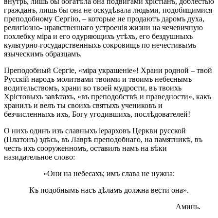
внутрь, лишь бы богатѣла она подвигами хрістіанъ, доблестью
гражданъ, лишь бы она не оскудѣвала людьми, подобящимися
преподобному Сергію, – которые не продаютъ даромъ духа,
религіозно- нравственнаго устроенія жизни на чечевичную
похлебку міра и его одуряющихъ утѣхъ, его бездушныхъ
культурно-государственныхъ сокровищъ по нечестивымъ
языческимъ образцамъ.
Преподобный Сергіе, «міра украшеніе»! Храни родной – твой
Русскій народъ молитвами твоими и твоимъ небеснымъ
водительствомъ, храни во твоей мудрости, въ твоихъ
Хрістовыхъ завѣтахъ, «въ преподобствѣ и праведности», какъ
хранилъ и велъ ты своихъ святыхъ учениковъ и
безчисленныхъ ихъ, Богу угодившихъ, послѣдователей!
О нихъ одинъ изъ славныхъ іерарховъ Церкви русской
(Платонъ) здѣсь, въ Лаврѣ преподобнаго, на памятникѣ, въ
честь ихъ сооруженномъ, оставилъ намъ на вѣки
назидательное слово:
«Они на небесахъ; имъ слава не нужна:
Къ подобнымъ насъ дѣламъ должна вести она».
Аминь.