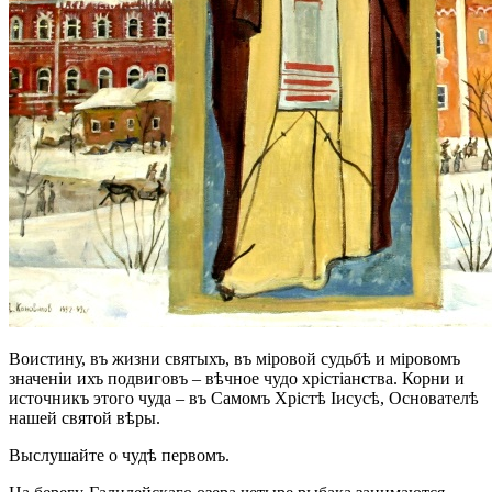
Воистину, въ жизни святыхъ, въ міровой судьбѣ и міровомъ
значеніи ихъ подвиговъ – вѣчное чудо хрістіанства. Корни и
источникъ этого чуда – въ Самомъ Хрістѣ Іисусѣ, Основателѣ
нашей святой вѣры.
Выслушайте о чудѣ первомъ.