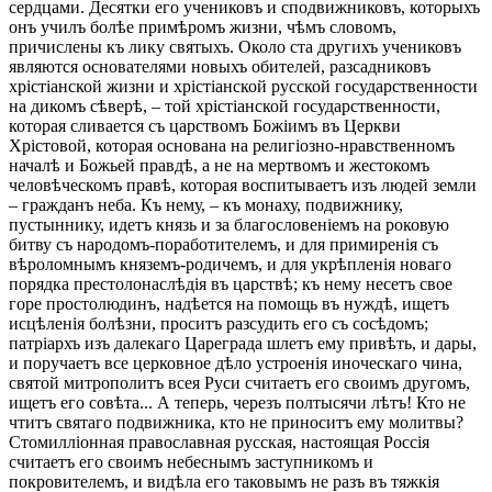
сердцами. Десятки его учениковъ и сподвижниковъ, которыхъ
онъ училъ болѣе примѣромъ жизни, чѣмъ словомъ,
причислены къ лику святыхъ. Около ста другихъ учениковъ
являются основателями новыхъ обителей, разсадниковъ
хрістіанской жизни и хрістіанской русской государственности
на дикомъ сѣверѣ, – той хрістіанской государственности,
которая сливается съ царствомъ Божіимъ въ Церкви
Хрістовой, которая основана на религіозно-нравственномъ
началѣ и Божьей правдѣ, а не на мертвомъ и жестокомъ
человѣческомъ правѣ, которая воспитываетъ изъ людей земли
– гражданъ неба. Къ нему, – къ монаху, подвижнику,
пустыннику, идетъ князь и за благословеніемъ на роковую
битву съ народомъ-поработителемъ, и для примиренія съ
вѣроломнымъ княземъ-родичемъ, и для укрѣпленія новаго
порядка престолонаслѣдія въ царствѣ; къ нему несетъ свое
горе простолюдинъ, надѣется на помощь въ нуждѣ, ищетъ
исцѣленія болѣзни, проситъ разсудить его съ сосѣдомъ;
патріархъ изъ далекаго Цареграда шлетъ ему привѣть, и дары,
и поручаетъ все церковное дѣло устроенія иноческаго чина,
святой митрополитъ всея Руси считаетъ его своимъ другомъ,
ищетъ его совѣта... А теперь, черезъ полтысячи лѣтъ! Кто не
чтитъ святаго подвижника, кто не приноситъ ему молитвы?
Стомилліонная православная русская, настоящая Россія
считаетъ его своимъ небеснымъ заступникомъ и
покровителемъ, и видѣла его таковымъ не разъ въ тяжкія