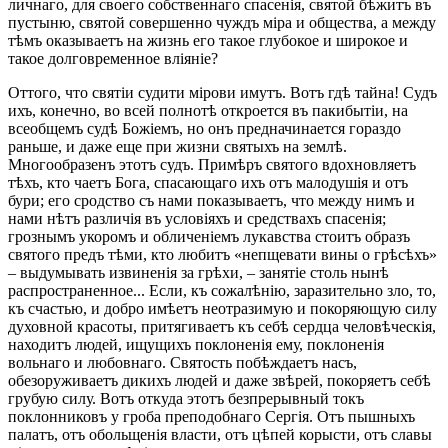
личнаго, для своего собственнаго спасенія, святой бѣжитъ въ
пустыню, святой совершенно чуждъ міра и общества, а между
тѣмъ оказываетъ на жизнь его такое глубокое и широкое и
такое долговременное вліяніе?
Оттого, что святіи судити мірови имутъ. Вотъ гдѣ тайна! Судъ
ихъ, конечно, во всей полнотѣ откроется въ пакибытіи, на
всеобщемъ судѣ Божіемъ, но онъ предначинается гораздо
раньше, и даже еще при жизни святыхъ на землѣ.
Многообразенъ этотъ судъ. Примѣръ святого вдохновляетъ
тѣхъ, кто чаетъ Бога, спасающаго ихъ отъ малодушія и отъ
бури; его сродство съ нами показываетъ, что между нимъ и
нами нѣтъ различія въ условіяхъ и средствахъ спасенія;
грознымъ укоромъ и обличеніемъ лукавства стоитъ образъ
святого предъ тѣми, кто любитъ «непщевати вины о грѣсѣхъ»
– выдумывать извиненія за грѣхи, – занятіе столь нынѣ
распространенное... Если, къ сожалѣнію, заразительно зло, то,
къ счастью, и добро имѣетъ неотразимую и покоряющую силу
духовной красоты, притягиваетъ къ себѣ сердца человѣческія,
находитъ людей, ищущихъ поклоненія ему, поклоненія
вольнаго и любовнаго. Святость побѣждаетъ насъ,
обезоруживаетъ дикихъ людей и даже звѣрей, покоряетъ себѣ
грубую силу. Вотъ откуда этотъ безпрерывный токъ
поклонниковъ у гроба преподобнаго Сергія. Отъ пышныхъ
палатъ, отъ обольщенія власти, отъ цѣпей корысти, отъ славы