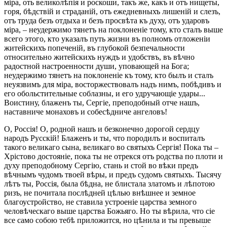
міра, оть великолѣпія и роскоши, такъ же, какъ и отъ нищеты,
горя, бѣдствій и страданій, отъ ежедневныхъ лишеній и слезъ,
отъ труда безъ отдыха и безъ просвѣта къ духу, отъ ударовъ
міра, – неудержимо тянетъ на поклоненіе тому, кто сталъ выше
всего этого, кто указалъ путь жизни въ полномъ отложеніи
житейскихъ попеченій, въ глубокой безпечальности
относительно житейскихъ нуждъ и удобствъ, въ вѣчно
радостной настроенности души, уповающей на Бога;
неудержимо тянетъ на поклоненіе къ тому, кто былъ и сталъ
неуязвимъ для міра, восторжествовалъ надъ нимъ, побѣдивъ и
его обольстительные соблазны, и его удручающіе удары...
Воистину, блаженъ ты, Сергіе, преподобный отче нашъ,
наставниче монаховъ и собесѣдниче ангеловъ!
О, Россія! О, родной нашъ и безконечно дорогой сердцу
народъ Русскій! Блаженъ и ты, что породилъ и воспиталъ
такого великаго сына, великаго во святыхъ Сергія! Пока ты –
Хрістово достояніе, пока ты не отрекся отъ родства по плоти и
духу преподобному Сергію, стань и стой во вѣки предъ
вѣчнымъ чудомъ твоей вѣры, и предъ судомъ святыхъ. Тысячу
лѣтъ ты, Россія, была бѣдна, не блистала златомъ и лѣпотою
ризъ, не почитала послѣдней цѣлью внѣшнее и земное
благоустройство, не ставила устроеніе царства земного
человѣческаго выше царства Божьяго. Но ты вѣрила, что сіе
все само собою тебѣ приложится, но цѣнила и ты превыше