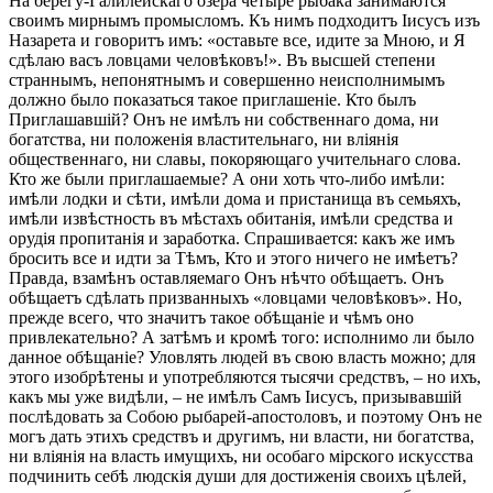
На берегу-Галилейскаго озера четыре рыбака занимаются
своимъ мирнымъ промысломъ. Къ нимъ подходитъ Іисусъ изъ
Назарета и говоритъ имъ: «оставьте все, идите за Мною, и Я
сдѣлаю васъ ловцами человѣковъ!». Въ высшей степени
страннымъ, непонятнымъ и совершенно неисполнимымъ
должно было показаться такое приглашеніе. Кто былъ
Приглашавшій? Онъ не имѣлъ ни собственнаго дома, ни
богатства, ни положенія властительнаго, ни вліянія
общественнаго, ни славы, покоряющаго учительнаго слова.
Кто же были приглашаемые? А они хоть что-либо имѣли:
имѣли лодки и сѣти, имѣли дома и пристанища въ семьяхъ,
имѣли извѣстность въ мѣстахъ обитанія, имѣли средства и
орудія пропитанія и заработка. Спрашивается: какъ же имъ
бросить все и идти за Тѣмъ, Кто и этого ничего не имѣетъ?
Правда, взамѣнъ оставляемаго Онъ нѣчто обѣщаетъ. Онъ
обѣщаетъ сдѣлать призванныхъ «ловцами человѣковъ». Но,
прежде всего, что значитъ такое обѣщаніе и чѣмъ оно
привлекательно? А затѣмъ и кромѣ того: исполнимо ли было
данное обѣщаніе? Уловлять людей въ свою власть можно; для
этого изобрѣтены и употребляются тысячи средствъ, – но ихъ,
какъ мы уже видѣли, – не имѣлъ Самъ Іисусъ, призывавшій
послѣдовать за Собою рыбарей-апостоловъ, и поэтому Онъ не
могъ дать этихъ средствъ и другимъ, ни власти, ни богатства,
ни вліянія на власть имущихъ, ни особаго мірского искусства
подчинить себѣ людскія души для достиженія своихъ цѣлей,