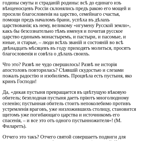
годины смуты и страданій родины: всѣ до единаго изъ
вѣнценосцевъ Россіи склонялись предъ ракою его мощей и
просили благословенія на царство, семейнаго счастья,
помощи предъ началомъ брани, успѣха въ дѣлахъ
царствованія; къ нему, великому «игумену Русской земли»,
какъ бы безсознательно тѣмъ именуя и почитая русское
царство единымъ монастыремъ, и пастыри, и пасомые, и
юные, и старые, – люди всѣхъ званій и состояній во всѣ
двѣнадцать мѣсяцевъ въ году приходятъ молиться, просятъ
благословенія и совѣта о дѣлахъ своихъ.
Что это? Развѣ не чудо свершилось! Развѣ не исторія
апостоловъ повторилась? Сѣявшій скудостью и слезами
пожалъ радостію и изобиліемъ. Процвѣла есть пустыня, яко
кринъ Господи!
Да, «дикая пустыня превращается въ цвѣтущую вѣковую
обитель; безплодная пустыня даетъ пріютъ многолюдному
селенію; пустынная обитель стоитъ непоколебимо противъ
устремленія враговъ, уже низложившихъ столицу, становится
щитомъ уже погибающаго царства и источникомъ его
спасенія, – и все это отъ одного пустынножителя»! (М.
Филаретъ).
Отчего это такъ? Отчего святой совершаетъ подвиги для