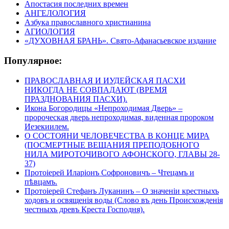
Апостасия последних времен
АНГЕЛОЛОГИЯ
Азбука православного христианина
АГИОЛОГИЯ
«ДУХОВНАЯ БРАНЬ». Свято-Афанасьевское издание
Популярное:
ПРАВОСЛАВНАЯ И ИУДЕЙСКАЯ ПАСХИ
НИКОГДА НЕ СОВПАДАЮТ (ВРЕМЯ
ПРАЗДНОВАНИЯ ПАСХИ).
Икона Богородицы «Непроходимая Дверь» –
пророческая дверь непроходимая, виденная пророком
Иезекиилем.
О СОСТОЯНИ ЧЕЛОВЕЧЕСТВА В КОНЦЕ МИРА
(ПОСМЕРТНЫЕ ВЕЩАНИЯ ПРЕПОДОБНОГО
НИЛА МИРОТОЧИВОГО АФОНСКОГО, ГЛАВЫ 28-
37)
Протоіерей Иларіонъ Софроновичъ – Чтецамъ и
пѣвцамъ.
Протоіерей Стефанъ Луканинъ – О значеніи крестныхъ
ходовъ и освященія воды (Слово въ день Происхожденія
честныхъ древъ Креста Господня).