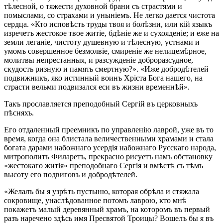
тѣлесной, о тяжести духовной брани съ страстями и
помыслами, со страхами и уныніемъ. Не легко дается чистота
сердца. «Кто исповѣсть труды твоя и болѣзни, или кій языкъ
изречетъ жестокое твое житіе, бдѣніе же и сухояденіе; и еже на
земли леганіе, чистоту душевную и тѣлесную, устнами и
умомъ совершенное безмолвіе, смиреніе же нелицемѣрное,
молитвы непрестанныя, и разсужденіе доброразсудное,
скудость ризную и память смертную?». «Иже добродѣтелей
подвижникъ, яко истинный воинъ Хріста Бога нашего, на
страсти вельми подвизался еси въ жизни временнѣй».
Такъ прославляется преподобный Сергій въ церковныхъ
пѣсняхъ.
Его отдаленный преемникъ по управленію лаврой, уже въ то
время, когда она блистала величественными храмами и стала
богата дарами набожнаго усердія набожнаго Русскаго народа,
митрополитъ Филаретъ, прекрасно рисуетъ намъ обстановку
«жестокаго житія» преподобнаго Сергія и вмѣстѣ съ тѣмъ
высоту его подвиговъ и добродѣтелей.
«Желалъ бы я узрѣть пустыню, которая обрѣла и стяжала
сокровище, унаслѣдованное потомъ лаврою, кто мнѣ
покажетъ малый деревянный храмъ, на которомъ въ первый
разъ наречено здѣсь имя Пресвятой Троицы? Вошелъ бы я въ