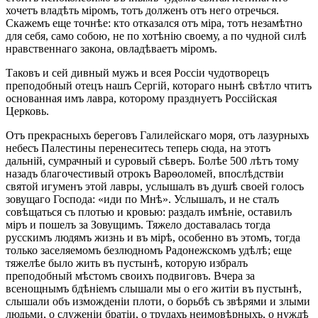
хочетъ владѣть міромъ, тотъ долженъ отъ него отречься.
Скажемъ еще точнѣе: кто отказался отъ міра, тотъ незамѣтно
для себя, само собою, не по хотѣнію своему, а по чудной силѣ
нравственнаго закона, овладѣваетъ міромъ.
Таковъ и сей дивный мужъ и всея Россіи чудотворецъ
преподобный отецъ нашъ Сергій, котораго нынѣ свѣтло чтитъ
основанная имъ лавра, которому празднуетъ Россійская
Церковь.
Отъ прекрасныхъ береговъ Галилейскаго моря, отъ лазурныхъ
небесъ Палестины перенеситесь теперь сюда, на этотъ
дальній, сумрачный и суровый сѣверъ. Болѣе 500 лѣтъ тому
назадъ благочестивый отрокъ Варѳоломей, впослѣдствіи
святой игуменъ этой лавры, услышалъ въ душѣ своей голосъ
зовущаго Господа: «иди по Мнѣ». Услышалъ, и не сталъ
совѣщаться съ плотью и кровью: раздалъ имѣніе, оставилъ
міръ и пошелъ за Зовущимъ. Тяжело доставалась тогда
русскимъ людямъ жизнь и въ мірѣ, особенно въ этомъ, тогда
только заселяемомъ безлюдномъ Радонежскомъ удѣлѣ; еще
тяжелѣе было жить въ пустынѣ, которую избралъ
преподобный мѣстомъ своихъ подвиговъ. Вчера за
всенощнымъ бдѣніемъ слышали мы о его житіи въ пустынѣ,
слышали объ изможденіи плоти, о борьбѣ съ звѣрями и злыми
людьми, о служеніи братіи, о трудахъ неимовѣрныхъ, о нуждѣ