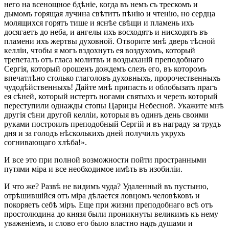
него на всенощное бдѣніе, когда въ немъ съ трескомъ и
дымомъ горящая лучина свѣтитъ пѣнію и чтенію, но сердца
молящихся горятъ тише и яснѣе свѣщи и пламень ихъ
досягаетъ до неба, и ангелы ихъ восходятъ и нисходятъ въ
пламени ихъ жертвы духовной. Отворите мнѣ дверь тѣсной
келліи, чтобы я могъ вздохнуть ея воздухомъ, который
трепеталъ отъ гласа молитвъ и воздыханій преподобнаго
Сергія, который орошенъ дождемъ слезъ его, въ которомъ
впечатлѣно столько глаголовъ духовныхъ, пророчественныхъ
чудодѣйственныхъ! Дайте мнѣ припасть и облобызать прагъ
ея сѣней, который истертъ ногами святыхъ и черезъ который
переступили однажды стопы Царицы Небесной. Укажите мнѣ
другія сѣни другой келліи, которыя въ одинъ день своими
руками построилъ преподобный Сергій и въ награду за трудъ
дня и за голодъ нѣсколькихъ дней получилъ укрухъ
согнивающаго хлѣба!».
И все это при полной возможности пойти пространными
путями міра и все необходимое имѣть въ изобиліи.
И что же? Развѣ не видимъ чуда? Удаленный въ пустыню,
отрѣшившійся отъ міра дѣлается ловцомъ человѣковъ и
покоряетъ себѣ міръ. Еще при жизни преподобнаго всѣ отъ
простолюдина до князя были проникнуты великимъ къ нему
уваженіемъ, и слово его было властно надъ душами и