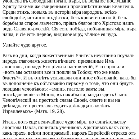
уловлена въ свободный плѣнъ вѣры, въ вольное послушаніе
Хрісту такими же смиренными провозвѣстниками Евангелія.
Среди этихъ, новыхъ въ исторіи міра народовъ, всѣхъ
свободнѣе, истинно по-дѣтски, безъ крови и насилій, безъ
борьбы за старое язычество, пріялъ благое иго Хрістово нашъ
родъ Славяно-русскій. Сія есть побѣда, побѣдившая міръ, вѣра
наша, и сіе есть первое, видимое міру, вѣчное ея чудо.
Узнайте чудо другое.
Разъ во дни, когда Божественный Учитель неустанно поучалъ
народъ глаголамъ живота вѣчнаго, призванные Имъ
апостолы, по ходу Его рѣчи и наставленій, Его спросили:
«вотъ мы оставили все и пошли за Тобою; что же намъ
будетъ?». И въ отвѣтъ услышали они иное обѣтованіе, какъ бы
въ дополненіе къ обѣтованію первому о томъ, что они будутъ
ловцами человѣковъ: «аминь, глаголю вамъ: вы,
послѣдовавшіе за Мною, въ пакибытіи, когда сядетъ Сынъ
Человѣческій на престолѣ славы Своей, сядете и вы на
двѣнадцати престолахъ судить двѣнадцать колѣнъ
Израилевыхъ» (Матѳ. 19, 28).
Итакъ, вотъ еще величайшее чудо: міръ, по свидѣтельству
апостола Павла, почиталъ учениковъ Хрістовыхъ какъ соръ,
какъ прахъ, всѣми попираемый, народъ Еврейскій отрекся отъ
нихъ, какъ отъ изверговъ и безумцевъ, въ ненависти призывая