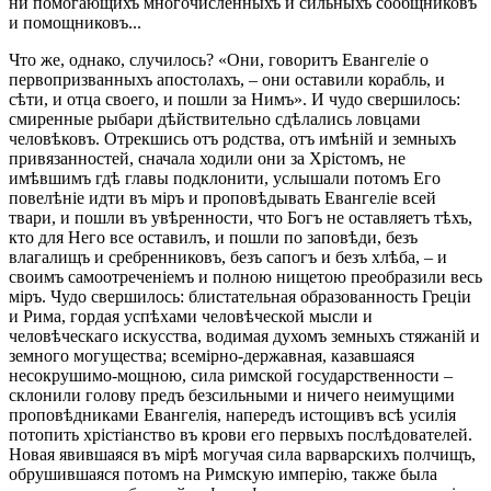
ни помогающихъ многочисленныхъ и сильныхъ сообщниковъ
и помощниковъ...
Что же, однако, случилось? «Они, говоритъ Евангеліе о
первопризванныхъ апостолахъ, – они оставили корабль, и
сѣти, и отца своего, и пошли за Нимъ». И чудо свершилось:
смиренные рыбари дѣйствительно сдѣлались ловцами
человѣковъ. Отрекшись отъ родства, отъ имѣній и земныхъ
привязанностей, сначала ходили они за Хрістомъ, не
имѣвшимъ гдѣ главы подклонити, услышали потомъ Его
повелѣніе идти въ міръ и проповѣдывать Евангеліе всей
твари, и пошли въ увѣренности, что Богъ не оставляетъ тѣхъ,
кто для Него все оставилъ, и пошли по заповѣди, безъ
влагалищъ и сребренниковъ, безъ сапогъ и безъ хлѣба, – и
своимъ самоотреченіемъ и полною нищетою преобразили весь
міръ. Чудо свершилось: блистательная образованность Греціи
и Рима, гордая успѣхами человѣческой мысли и
человѣческаго искусства, водимая духомъ земныхъ стяжаній и
земного могущества; всемірно-державная, казавшаяся
несокрушимо-мощною, сила римской государственности –
склонили голову предъ безсильными и ничего неимущими
проповѣдниками Евангелія, напередъ истощивъ всѣ усилія
потопить хрістіанство въ крови его первыхъ послѣдователей.
Новая явившаяся въ мірѣ могучая сила варварскихъ полчищъ,
обрушившаяся потомъ на Римскую имперію, также была