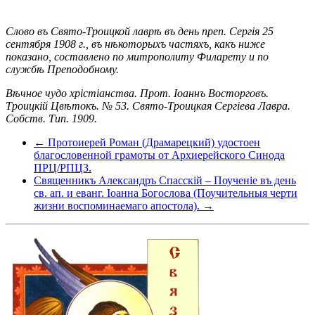
Слово въ Свято-Троицкой лаврѣ въ день преп. Сергія 25
сентября 1908 г., въ нѣкоторыхъ частяхъ, какъ ниже
показано, составлено по митрополиту Филарету и по
службѣ Преподобному.
Вѣчное чудо хрістіанства. Прот. Іоаннъ Восторговъ.
Троицкій Цвѣтокъ. № 53. Свято-Троицкая Сергіева Лавра.
Собств. Тип. 1909.
← Протоиерей Роман (Драмарецкий) удостоен
благословенной грамоты от Архиерейского Синода
ПРЦ/РПЦЗ.
Священникъ Александръ Спасскій – Поученіе въ день
св. ап. и еванг. Іоанна Богослова (Поучительныя черти
жизни воспоминаемаго апостола). →