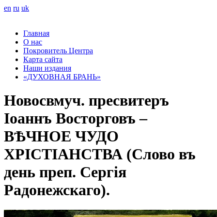
en
ru
uk
Главная
О нас
Покровитель Центра
Карта сайта
Наши издания
«ДУХОВНАЯ БРАНЬ»
Новосвмуч. пресвитеръ
Іоаннъ Восторговъ –
ВѢЧНОЕ ЧУДО
ХРІСТІАНСТВА (Слово въ
день преп. Сергія
Радонежскаго).