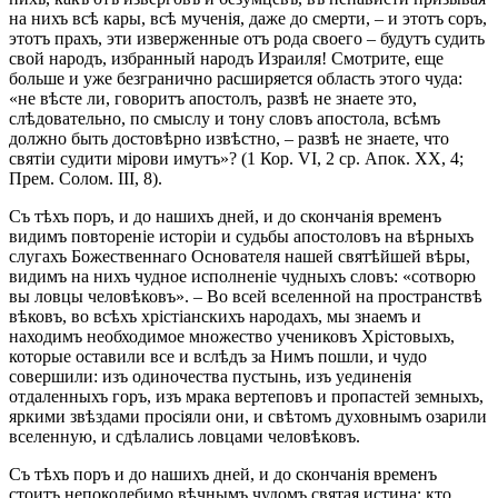
на нихъ всѣ кары, всѣ мученія, даже до смерти, – и этотъ соръ,
этотъ прахъ, эти изверженные отъ рода своего – будутъ судить
свой народъ, избранный народъ Израиля! Смотрите, еще
больше и уже безгранично расширяется область этого чуда:
«не вѣсте ли, говоритъ апостолъ, развѣ не знаете это,
слѣдовательно, по смыслу и тону словъ апостола, всѣмъ
должно быть достовѣрно извѣстно, – развѣ не знаете, что
святіи судити мірови имутъ»? (1 Кор. VI, 2 ср. Апок. XX, 4;
Прем. Солом. III, 8).
Съ тѣхъ поръ, и до нашихъ дней, и до скончанія временъ
видимъ повтореніе исторіи и судьбы апостоловъ на вѣрныхъ
слугахъ Божественнаго Основателя нашей святѣйшей вѣры,
видимъ на нихъ чудное исполненіе чудныхъ словъ: «сотворю
вы ловцы человѣковъ». – Во всей вселенной на пространствѣ
вѣковъ, во всѣхъ хрістіанскихъ народахъ, мы знаемъ и
находимъ необходимое множество учениковъ Хрістовыхъ,
которые оставили все и вслѣдъ за Нимъ пошли, и чудо
совершили: изъ одиночества пустынь, изъ уединенія
отдаленныхъ горъ, изъ мрака вертеповъ и пропастей земныхъ,
яркими звѣздами просіяли они, и свѣтомъ духовнымъ озарили
вселенную, и сдѣлались ловцами человѣковъ.
Съ тѣхъ поръ и до нашихъ дней, и до скончанія временъ
стоитъ непоколебимо вѣчнымъ чудомъ святая истина: кто