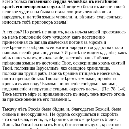
всего только
потаеннаго сердца человѣка въ нетлѣнной
красѣ его непорочнаго духа
. И видимо было въ жизни твоей
великое чудо: и ты была и стала ловцомъ человѣковъ и
народовъ, и на тебя языцы уповали, и, вѣримъ, судъ святыхъ
износилъ тебѣ приговоръ хвалы!
А теперь? Но развѣ не видимъ, какъ изъ-за морей прососалось
къ намъ поклоненіе богу чуждому, какъ постепенно
принесенная съ запада языческая погоня за міромъ и
измѣреніе его мѣрою всей жизни народа и государства стало
нашимъ всеобщимъ недугомъ? И развѣ не видимъ, далѣе, какъ
міръ нанесъ намъ, въ наказаніе, жестокія раны? «Боже,
пріидоша языцы въ достояніе Твое, оскверниша храмъ святый
Твой, положиша Іерусалимъ, яко овощное хранилище,
положиша трупія рабъ Твоихъ брашна птицамъ небеснымъ,
плоти преподобныхъ Твоихъ звѣремъ земнымъ, проліяша
кровь ихъ яко воду! Быхомъ поношеніе сосѣдомъ нашимъ,
подражненіе и поруганіе сущимъ окрестъ насъ»... (Пс. 78, 1-4).
Такъ мститъ міръ за привязанность къ нему, такъ жжетъ огонь
за прикосновеніе къ его пламени!..
Тысячу лѣтъ Россія была бѣдна, и, благодатью Божіей, была
сильна и несокрушима. Не будемъ сокрушаться и скорбѣть,
что она была, и есть, и, вѣроятно, долго еще будетъ бѣдна.
Лишь бы богатѣла она въ Бога, богатствомъ духа, красотою