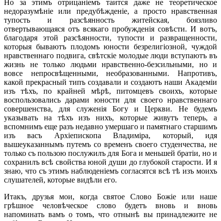
Но за этимъ отрицаніемъ таится даже не теоретическое
недоразумѣніе или предубѣжденіе, а просто нравственная
тупость и разсѣянность житейская, боязливо
отвертывающаяся отъ всякаго пробужденія совѣсти. И вотъ,
благодаря этой разсѣянности, тупости и развращенности,
которыя бываютъ плодомъ юности безрелигіозной, чуждой
нравственнаго подвига, свѣтскіе молодые люди вступаютъ въ
жизнь не только людьми нравственно-безсильными, но и
вовсе непросвѣщенными, необразованными. Напротивъ,
какой прекрасный типъ создавали и создаютъ наши Академіи
изъ тѣхъ, по крайней мѣрѣ, питомцевъ своихъ, которые
воспользовались дарами юности для своего нравственнаго
совершенства, для служенія Богу и Церкви. Не будемъ
указывать на тѣхъ изъ нихъ, которые живутъ теперь, а
вспомнимъ еще разъ недавно умершаго и памятнаго старшимъ
изъ васъ Архіепископа Владиміра, который, идя
вышеуказаннымъ путемъ со временъ своего студенчества, не
только съ пользою послужилъ для Бога и меньшей братіи, но и
сохранилъ всѣ свойства юной души до глубокой старости. И я
знаю, что съ этимъ наблюденіемъ согласятся всѣ тѣ изъ моихъ
слушателей, которые видѣли его.
Итакъ, друзья мои, когда святое Слово Божіе или наше
грѣшное человѣческое слово будетъ вновь и вновь
напоминать вамъ о томъ, что отнынѣ вы принадлежите не