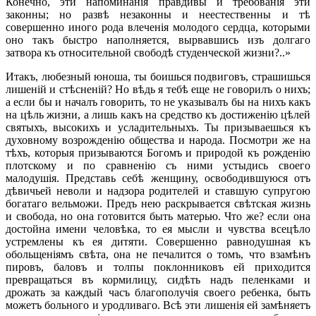
Конечно, эти напоминанія правдивы и требованія эти
законны; но развѣ незаконны и неестественны и тѣ
совершенно иного рода влеченія молодого сердца, которыми
оно такъ быстро наполняется, вырвавшись изъ долгаго
затвора къ относительной свободѣ студенческой жизни?..»
Итакъ, любезный юноша, ты боишься подвиговъ, страшишься
лишеній и стѣсненій? Но вѣдь я тебѣ еще не говорилъ о нихъ;
а если бы и началъ говорить, то не указывалъ бы на нихъ какъ
на цѣль жизни, а лишь какъ на средство къ достиженію цѣлей
святыхъ, высокихъ и усладительныхъ. Ты призываешься къ
духовному возрожденію общества и народа. Посмотри же на
тѣхъ, которыя призываются Богомъ и природой къ рожденію
плотскому и по сравненію съ ними устыдись своего
малодушія. Представь себѣ женщину, освободившуюся отъ
дѣвичьей неволи и надзора родителей и ставшую супругою
богатаго вельможи. Предъ нею раскрывается свѣтская жизнь
и свобода, но она готовится быть матерью. Что же? если она
достойна имени человѣка, то ея мысли и чувства всецѣло
устремлены къ ея дитяти. Совершенно равнодушная къ
обольщеніямъ свѣта, она не печалится о томъ, что взамѣнъ
пировъ, баловъ и толпы поклонниковъ ей приходится
превращаться въ кормилицу, сидѣть надъ пеленками и
дрожать за каждый часъ благополучія своего ребенка, быть
можетъ больного и уродливаго. Всѣ эти лишенія ей замѣняетъ