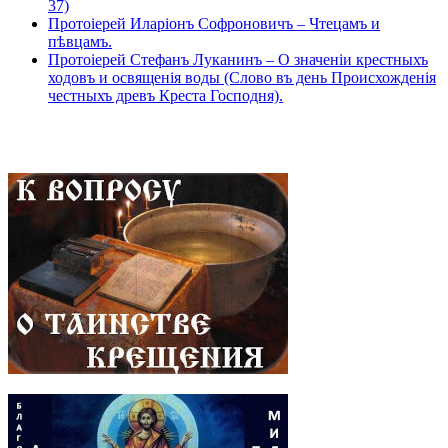
37)
Протоіерей Иларіонъ Софроновичъ – Чтецамъ и
пѣвцамъ.
Протоіерей Стефанъ Луканинъ – О значеніи крестныхъ
ходовъ и освященія воды (Слово въ день Происхожденія
честныхъ древъ Креста Господня).