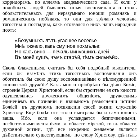
корридорамъ, по аллеямъ академическаго сада. И если у
подобныхъ людей бываютъ иныя воспоминанія о столь
обольстительныхъ для неразумнаго юноши романахъ и
романическихъ побѣдахъ, то они для зрѣлаго человѣка
тягостны и постыдны, какъ отозвался о нихъ нашъ народный
поэтъ:
«Безумныхъ лѣтъ угасшее веселье
Мнѣ тяжело, какъ смутное похмѣлье;
Но какъ вино — печаль минувшихъ дней
Въ моей душѣ, чѣмъ старѣй, тѣмъ сильнѣй».
Сколь блаженнымъ считалъ бы себя подобный мыслитель,
если бы взамѣнъ этихъ тягостныхъ воспоминаній онъ
обогатилъ бы свою душу воспоминаніями о цѣломудренной
юношеской дружбѣ? Какъ много пріобрѣло бы дѣло Божіе,
строеніе Церкви Христовой, если бы строители ея отъ юности
одушевлялись дружескимъ общеніемъ, дружескимъ
единеніемъ въ познаніи и взаимномъ разъясненіи истины
Божіей, въ дружномъ посвященіи своей жизни служенію
Христову. Еще болѣе отъ этого выиграла бы и сама юность
ваша. Ибо, если она услаждается безпочвенными,
несбыточными мечтаніями въ области мірской, то въ области
духовной жизни, гдѣ все искренно желаемое является
дѣйствительно существующимъ, по слову Христову, гдѣ нѣтъ