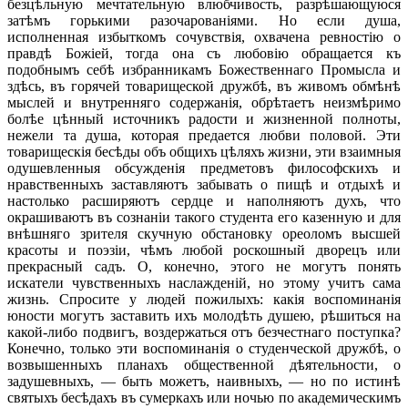
безцѣльную мечтательную влюбчивость, разрѣшающуюся
затѣмъ горькими разочарованіями. Но если душа,
исполненная избыткомъ сочувствія, охвачена ревностію о
правдѣ Божіей, тогда она съ любовію обращается къ
подобнымъ себѣ избранникамъ Божественнаго Промысла и
здѣсь, въ горячей товарищеской дружбѣ, въ живомъ обмѣнѣ
мыслей и внутренняго содержанія, обрѣтаетъ неизмѣримо
болѣе цѣнный источникъ радости и жизненной полноты,
нежели та душа, которая предается любви половой. Эти
товарищескія бесѣды объ общихъ цѣляхъ жизни, эти взаимныя
одушевленныя обсужденія предметовъ философскихъ и
нравственныхъ заставляютъ забывать о пищѣ и отдыхѣ и
настолько расширяютъ сердце и наполняютъ духъ, что
окрашиваютъ въ сознаніи такого студента его казенную и для
внѣшняго зрителя скучную обстановку ореоломъ высшей
красоты и поэзіи, чѣмъ любой роскошный дворецъ или
прекрасный садъ. О, конечно, этого не могутъ понять
искатели чувственныхъ наслажденій, но этому учитъ сама
жизнь. Спросите у людей пожилыхъ: какія воспоминанія
юности могутъ заставить ихъ молодѣть душею, рѣшиться на
какой-либо подвигъ, воздержаться отъ безчестнаго поступка?
Конечно, только эти воспоминанія о студенческой дружбѣ, о
возвышенныхъ планахъ общественной дѣятельности, о
задушевныхъ, — быть можетъ, наивныхъ, — но по истинѣ
святыхъ бесѣдахъ въ сумеркахъ или ночью по академическимъ