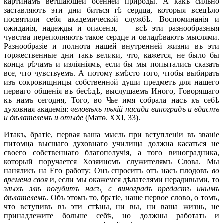
картинамъ ветшающей осенней природы. А какъ сильно
заставляютъ эти дни биться тѣ сердца, которыя всецѣло
посвятили себя академической службѣ. Воспоминанія и
ожидаиія, надежды и опасенія, — всѣ эти разнообразныя
чувства переполняютъ такое сердце и овладѣваютъ мыслями.
Разнообразіе и полнота нашей внутренней жизни въ эти
торжественные дни такъ велики, что, кажется, не было бы
конца рѣчамъ и изліяніямъ, если бы мы попытались сказать
все, что чувствуемъ. А потому вмѣсто того, чтобы выбирать
изъ сокровищницы собственной души предметъ для нашего
перваго общенія въ бесѣдѣ, выслушаемъ Иного, Говорящаго
къ намъ сегодня, Того, во Чье имя собрала насъ къ себѣ
духовная академія:
человѣкъ нѣкій насади виноградъ и вдастъ
и дѣлателемъ и отыде
(Матѳ. XXI, 33).
Итакъ, братіе, первая ваша мысль при вступленіи въ званіе
питомца высшаго духовнаго училища должна касаться не
своего собственнаго благополучія, а того виноградника,
который поручается Хозяиномъ служителямъ Слова. Мы
нанялись на Его работу; Онъ спроситъ отъ насъ плодовъ
во
времена своя
и, если мы окажемся дѣлателями нерадивыми, то
злыхъ злѣ погубитъ насъ, а виноградъ предастъ инымъ
дѣлателемъ
. Объ этомъ то, братіе, наше первое слово, о томъ,
что вступивъ въ эти стѣны, ни вы, ни ваша жизнь, не
принадлежите больше себѣ, но должны работать и