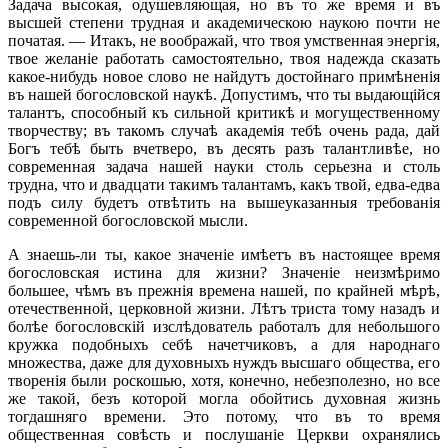
Задача высокая, одушевляющая, но въ то же время и въ
высшей степени трудная и академическою наукою почти не
початая. — Итакъ, не воображай, что твоя умственная энергія,
твое желаніе работать самостоятельно, твоя надежда сказать
какое-нибудь новое слово не найдутъ достойнаго примѣненія
въ нашей богословской наукѣ. Допустимъ, что ты выдающійся
талантъ, способный къ сильной критикѣ и могущественному
творчеству; въ такомъ случаѣ академія тебѣ очень рада, дай
Богъ тебѣ быть вчетверо, въ десять разъ талантливѣе, но
современная задача нашей науки столь серьезна и столь
трудна, что и двадцати такимъ талантамъ, какъ твой, едва-едва
подъ силу будетъ отвѣтить на вышеуказанныя требованія
современной богословской мысли.
А знаешь-ли ты, какое значеніе имѣетъ въ настоящее время
богословская истина для жизни? Значеніе неизмѣримо
большее, чѣмъ въ прежнія времена нашей, по крайней мѣрѣ,
отечественной, церковной жизни. Лѣтъ триста тому назадъ и
болѣе богословскій изслѣдователь работалъ для небольшого
кружка подобныхъ себѣ начетчиковъ, а для народнаго
множества, даже для духовныхъ нуждъ высшаго общества, его
творенія были роскошью, хотя, конечно, небезполезно, но все
же такой, безъ которой могла обойтись духовная жизнь
тогдашняго времени. Это потому, что въ то время
общественная совѣсть и послушаніе Церкви охранялись