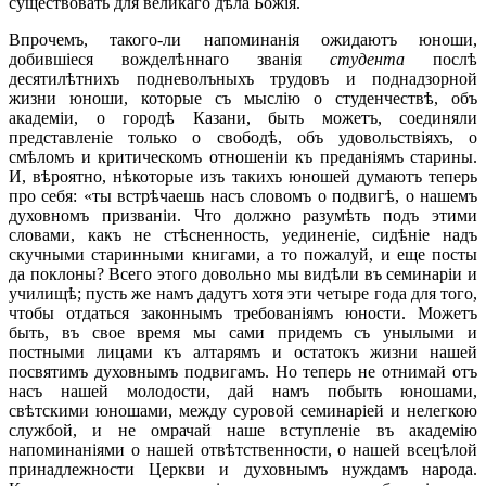
существовать для великаго дѣла Божія.
Впрочемъ, такого-ли напоминанія ожидаютъ юноши,
добившіеся вожделѣннаго званія
студента
послѣ
десятилѣтнихъ подневолъныхъ трудовъ и поднадзорной
жизни юноши, которые съ мыслію о студенчествѣ, объ
академіи, о городѣ Казани, быть можетъ, соединяли
представленіе только о свободѣ, объ удовольствіяхъ, о
смѣломъ и критическомъ отношеніи къ преданіямъ старины.
И, вѣроятно, нѣкоторые изъ такихъ юношей думаютъ теперь
про себя: «ты встрѣчаешь насъ словомъ о подвигѣ, о нашемъ
духовномъ призваніи. Что должно разумѣть подъ этими
словами, какъ не стѣсненность, уединеніе, сидѣніе надъ
скучными старинными книгами, а то пожалуй, и еще посты
да поклоны? Всего этого довольно мы видѣли въ семинаріи и
училищѣ; пусть же намъ дадутъ хотя эти четыре года для того,
чтобы отдаться законнымъ требованіямъ юности. Можетъ
быть, въ свое время мы сами придемъ съ унылыми и
постными лицами къ алтарямъ и остатокъ жизни нашей
посвятимъ духовнымъ подвигамъ. Но теперь не отнимай отъ
насъ нашей молодости, дай намъ побыть юношами,
свѣтскими юношами, между суровой семинаріей и нелегкою
службой, и не омрачай наше вступленіе въ академію
напоминаніями о нашей отвѣтственности, о нашей всецѣлой
принадлежности Церкви и духовнымъ нуждамъ народа.