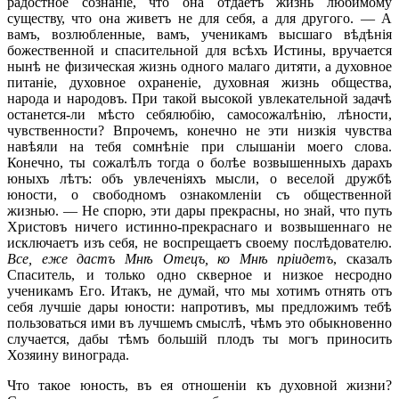
радостное сознаніе, что она отдаетъ жизнь любимому
существу, что она живетъ не для себя, а для другого. — А
вамъ, возлюбленные, вамъ, ученикамъ высшаго вѣдѣнія
божественной и спасительной для всѣхъ Истины, вручается
нынѣ не физическая жизнь одного малаго дитяти, а духовное
питаніе, духовное охраненіе, духовная жизнь общества,
народа и народовъ. При такой высокой увлекательной задачѣ
останется-ли мѣсто себялюбію, самосожалѣнію, лѣности,
чувственности? Впрочемъ, конечно не эти низкія чувства
навѣяли на тебя сомнѣніе при слышаніи моего слова.
Конечно, ты сожалѣлъ тогда о болѣе возвышенныхъ дарахъ
юныхъ лѣтъ: объ увлеченіяхъ мысли, о веселой дружбѣ
юности, о свободномъ ознакомленіи съ общественной
жизнью. — Не спорю, эти дары прекрасны, но знай, что путь
Христовъ ничего истинно-прекраснаго и возвышеннаго не
исключаетъ изъ себя, не воспрещаетъ своему послѣдователю.
Все, еже дастъ Мнѣ Отецъ, ко Мнѣ пріидетъ
, сказалъ
Спаситель, и только одно скверное и низкое несродно
ученикамъ Его. Итакъ, не думай, что мы хотимъ отнять отъ
себя лучшіе дары юности: напротивъ, мы предложимъ тебѣ
пользоваться ими въ лучшемъ смыслѣ, чѣмъ это обыкновенно
случается, дабы тѣмъ большій плодъ ты могъ приносить
Хозяину винограда.
Что такое юность, въ ея отношеніи къ духовной жизни?