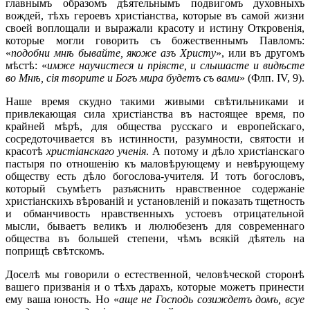
главнымъ образомъ дѣятельнымъ подвигомъ духовныхъ
вождей, тѣхъ героевъ христіанства, которые въ самой жизни
своей воплощали и выражали красоту и истину Откровенія,
которые могли говорить съ божественнымъ Павломъ:
«
подобни мнѣ бывайте, якоже азъ Христу
», или въ другомъ
мѣстѣ: «
имже научистеся и пріясте, и слышасте и видѣсте
во Мнѣ, сія творите и Богъ мира будетъ съ вами
» (Флп. IV, 9).
Наше время скудно такими живыми свѣтильниками и
привлекающая сила христіанства въ настоящее время, по
крайней мѣрѣ, для общества русскаго и европейскаго,
сосредоточивается въ истинности, разумности, святости и
красотѣ
христіанскаго ученія
. А потому и дѣло христіанскаго
пастыря по отношенію къ маловѣрующему и невѣрующему
обществу есть дѣло богослова-учителя. И тотъ богословъ,
который съумѣетъ разъяснить нравственное содержаніе
христіанскихъ вѣрованій и установленій и показать тщетность
и обманчивость нравственныхъ устоевъ отрицательной
мысли, бываетъ великъ и люлюбезенъ для современнаго
общества въ большей степени, чѣмъ всякій дѣятель на
поприщѣ свѣтскомъ.
Доселѣ мы говорили о естественной, человѣческой сторонѣ
вашего призванія и о тѣхъ дарахъ, которые можетъ принести
ему ваша юность. Но «
аще не Господь созиждетъ домъ, всуе