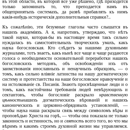
въ этой области, въ которой все уже рѣшено, гдѣ приходится
только запоминать то, что преподается намъ въ
общепринятыхъ системахъ, да развѣ прибавлять къ нимъ
какія-нибудь историческія дополнительныя справки?..
Къ сожалѣнію, эти безумные глаголы часто слышатся въ
нашихъ академіяхъ. А я, напротивъ, утверждаю, что нѣтъ
такой науки, которая-бы въ настоящее время такъ сильно
нуждалась въ самостоятельныхъ творческихъ умахъ, какъ
наука богословская. Кто слѣдитъ за нашими духовными
журналами, тотъ знаетъ, какъ нынѣ все чаще и чаще раздаются
голоса о необходимости основательной переработки нашихъ
богословскихъ методовъ, объ освобожденіи ихъ отъ
заимствованія инославныхъ и ненаучныхъ образцовъ, — о
томъ, какъ сильно вліяніе латинства на нашу догматическую
систему и протестантства на наше богословское нравоученіе и
на истолкованіе св. Писанія. Знаютъ просвѣщенные люди и о
томъ, какъ настойчивы требованія людей невѣрующихъ и
сектантовъ, чтобы богословіе раскрыло
нравственную
цѣнность
нашихъ догматическихъ вѣрованій и нашихъ
каноническихъ и церковно-обрядовыхъ установленій, —
чтобы наука наша раскрыла связь между символомъ вѣры и
проповѣдью Христа на горѣ, — чтобы она показала не только
законность и истинность, но и
святость
всего того, во что мы
вѣримъ и какимъ строемъ духовной жизни мы управляемся.