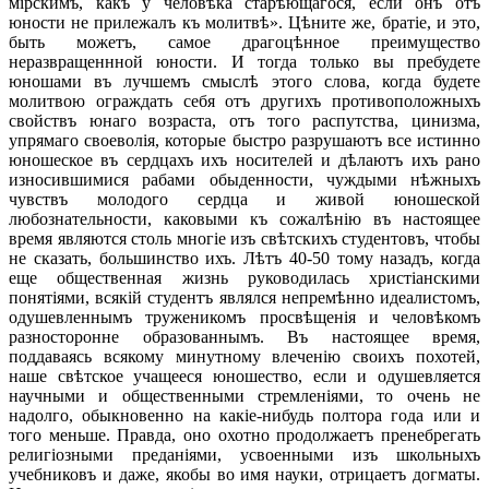
мірскимъ, какъ у человѣка старѣющагося, если онъ отъ
юности не прилежалъ къ молитвѣ». Цѣните же, братіе, и это,
быть можетъ, самое драгоцѣнное преимущество
неразвращеннной юности. И тогда только вы пребудете
юношами въ лучшемъ смыслѣ этого слова, когда будете
молитвою ограждать себя отъ другихъ противоположныхъ
свойствъ юнаго возраста, отъ того распутства, цинизма,
упрямаго своеволія, которые быстро разрушаютъ все истинно
юношеское въ сердцахъ ихъ носителей и дѣлаютъ ихъ рано
износившимися рабами обыденности, чуждыми нѣжныхъ
чувствъ молодого сердца и живой юношеской
любознательности, каковыми къ сожалѣнію въ настоящее
время являются столь многіе изъ свѣтскихъ студентовъ, чтобы
не сказать, большинство ихъ. Лѣтъ 40-50 тому назадъ, когда
еще общественная жизнь руководилась христіанскими
понятіями, всякій студентъ являлся непремѣнно идеалистомъ,
одушевленнымъ труженикомъ просвѣщенія и человѣкомъ
разносторонне образованнымъ. Въ настоящее время,
поддаваясь всякому минутному влеченію своихъ похотей,
наше свѣтское учащееся юношество, если и одушевляется
научными и общественными стремленіями, то очень не
надолго, обыкновенно на какіе-нибудь полтора года или и
того меньше. Правда, оно охотно продолжаетъ пренебрегать
религіозными преданіями, усвоенными изъ школьныхъ
учебниковъ и даже, якобы во имя науки, отрицаетъ догматы.