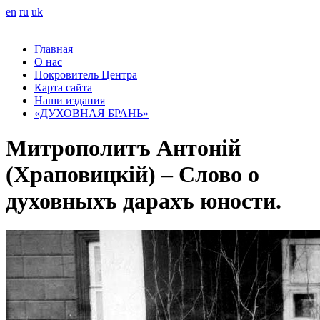
en
ru
uk
Главная
О нас
Покровитель Центра
Карта сайта
Наши издания
«ДУХОВНАЯ БРАНЬ»
Митрополитъ Антоній
(Храповицкій) – Слово о
духовныхъ дарахъ юности.