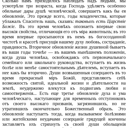
Сколько намъ приходилось наблюдать надъ людьми, мы
усмотрѣли три возраста, когда Господь удѣляетъ особенно
обильные дары душѣ человѣческой, совершаетъ какъ бы ея
обновленіе, Это прежде всего, годы младенчества, которые
ублажалъ Спаситель нашъ, сказавъ:
таковыхъ есть Царствіе
Божіе
. Въ это время человѣкъ опознаетъ впервые свои
высокія свойства, отличающія его отъ міра животныхъ; въ это
время впервые просыпаются въ немъ въ богосозданной
чистотѣ и красотѣ присущія нашему духу любовь, состраданіе,
правдивость. Вторичное обновленіе жизни душевной бываетъ
въ ваши годы точнѣе — въ вашемъ нынѣшнемъ положеніи,
когда душа человѣка, освобождаясь отъ первоначальнаго
семейнаго или школьнаго руководства, вступаетъ въ жизнь
болѣе или менѣе самостоятельнымъ дѣятелемъ, вступаетъ въ
нее какъ бы вторично. Души возвышенныя созерцаютъ въ то
время прекрасный міръ Божій, представляютъ себѣ
возможность святой, идеальной жизни и дѣятельности на
землѣ, неудержимо влекутся къ подвигамъ любви и
самоотверженія... Есть еще третье обновленіе духа и ума
человѣческаго, наступающее для временныхъ отступниковъ
отъ своего высокаго призванія, загрязнившихъ, но не
утратившихъ окончательно Божественный образъ. Это
обновленіе наступаетъ тогда, когда вызываемое болѣзнями
или житейскими неудачами созерцаніе грядущей кончины
заставляетъ ихъ стряхнуть съ своей души обольщенія