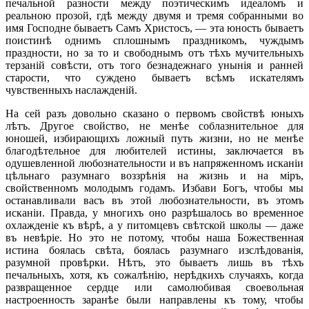
печальной разности между поэтическимъ идеаломъ и
реальною прозой, гдѣ между двумя и тремя собранными во
имя Господне бываетъ Самъ Христосъ, — эта юность бываетъ
поистинѣ однимъ сплошнымъ праздникомъ, чуждымъ
праздности, но за то и свободнымъ отъ тѣхъ мучительныхъ
терзаній совѣсти, отъ того безнадежнаго унынія и ранней
старости, что суждено бываетъ всѣмъ искателямъ
чувственныхъ наслажденій.
На сей разъ довольно сказано о первомъ свойствѣ юныхъ
лѣтъ. Другое свойство, не менѣе соблазнительное для
юношей, избирающихъ ложный путь жизни, но не менѣе
благодѣтельное для любителей истины, заключается въ
одушевленной любознательности и въ напряженномъ исканіи
цѣльнаго разумнаго воззрѣнія на жизнь и на міръ,
свойственномъ молодымъ годамъ. Избави Богъ, чтобы мы
останавливали васъ въ этой любознательности, въ этомъ
исканіи. Правда, у многихъ оно разрѣшалось во временное
охлажденіе къ вѣрѣ, а у питомцевъ свѣтской школы — даже
въ невѣріе. Но это не потому, чтобы наша Божественная
истина боялась свѣта, боялась разумнаго изслѣдованія,
разумной провѣрки. Нѣтъ, это бываетъ лишь въ тѣхъ
печальныхъ, хотя, къ сожалѣнію, нерѣдкихъ случаяхъ, когда
развращенное сердце или самолюбивая своевольная
настроенность заранѣе были направлены къ тому, чтобы