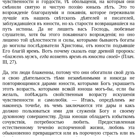
чувственности и гордости, тѣ обольщенія, на которыя они
смѣнили святую и чистую поэзію юныхъ лѣтъ. Это то
возрожденіе благоразумія и покаянія, которое переживали
лучшіе изъ нашихъ свѣтскихъ дѣятелей и писателей,
заблуждавшіеся въ юности, но къ старости возвращавшіеся на
путь истины. Да не лишитъ васъ Господь, любезные
слушатели, хотя бы этого покаяннаго возрожденія; но оно
лишено той цѣлостности и силы, которыми бываютъ богаты
до могилы послѣдователи Христовы, отъ юности подъявшіе
Его благій яремъ. Вотъ почему сказалъ еще древній пророкъ:
«
блаженъ мужъ, егда возметъ яремъ въ юности своей
» (Плач.
III, 27).
Да, эти люди блаженны, потому что они обогатили свой духъ
и свою дѣятельность тѣми незамѣнимыми и никогда не
повторяющимися дарами юности, которыми Богъ украшаетъ
этотъ возрастъ, которыми всякій юноша могъ-бы, если бы
желалъ, побѣждать свойственныя возрасту искушенія
чувственности и самолюбія. — Итакъ, опредѣлимъ же
наконецъ точнѣе, въ чемъ заключаются эти дары и какъ
должно пользоваться ими для служенія Богу и своему
духовному совершенству. Душа юноши обладаетъ избыткомъ
сочувствія, потребностью любить. Предоставленная
естественному теченію испорченной жизни, любовь эта
обыкновенно превращается или въ порочную страсть или въ