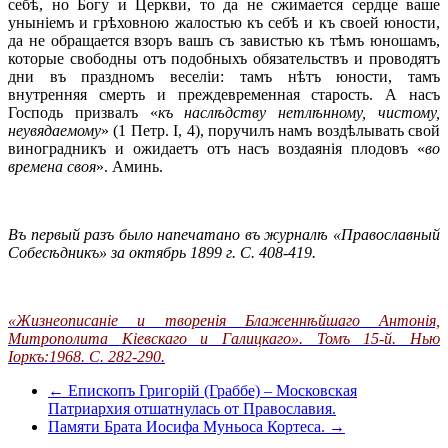
себѣ, но Богу и Церкви, то да не сжимается сердце ваше
уныніемъ и грѣховною жалостью къ себѣ и къ своей юности,
да не обращается взоръ вашъ съ завистью къ тѣмъ юношамъ,
которые свободны отъ подобныхъ обязательствъ и проводятъ
дни въ праздномъ веселіи: тамъ нѣтъ юности, тамъ
внутренняя смерть и преждевременная старость. А насъ
Господь призвалъ «
къ наслѣдству нетлѣнному, чистому,
неувядаемому
» (1 Петр. I, 4), поручилъ намъ воздѣлывать свой
виноградникъ и ожидаетъ отъ насъ воздаянія плодовъ «
во
времена своя
». Аминь.
Въ первый разъ было напечатано въ журналѣ «Православный
Собесѣдникъ» за октябрь 1899 г. С. 408-419.
«Жизнеописаніе и творенія Блаженнѣйшаго Антонія,
Митрополита Кіевскаго и Галицкаго». Томъ 15-й. Нью
Іоркъ:1968. С. 282-290.
← Епископъ Григорій (Граббе) – Московская
Патриархия отшатнулась от Православия.
Памяти Брата Иосифа Муньоса Кортеса. →