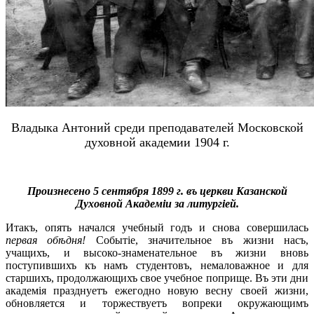
Владыка Антоний среди преподавателей Московской
духовной академии 1904 г.
Произнесено 5 сентября 1899 г. въ церкви Казанской
Духовной Академіи за литургіей.
Итакъ, опять начался учебный годъ и снова совершилась
первая обѣдня!
Событіе, значительное въ жизни насъ,
учащихъ, и высоко-знаменательное въ жизни вновь
поступившихъ къ намъ студентовъ, немаловажное и для
старшихъ, продолжающихъ свое учебное поприще. Въ эти дни
академія празднуетъ ежегодно новую весну своей жизни,
обновляется и торжествуетъ вопреки окружающимъ