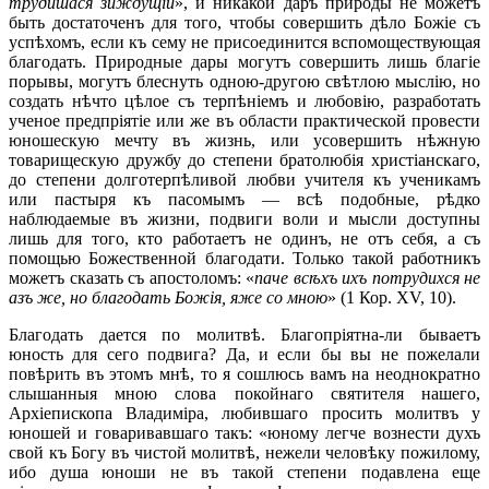
трудишася зиждущіи
», и никакой даръ природы не можетъ
быть достаточенъ для того, чтобы совершить дѣло Божіе съ
успѣхомъ, если къ сему не присоединится вспомоществующая
благодать. Природные дары могутъ совершить лишь благіе
порывы, могутъ блеснуть одною-другою свѣтлою мыслію, но
создать нѣчто цѣлое съ терпѣніемъ и любовію, разработать
ученое предпріятіе или же въ области практической провести
юношескую мечту въ жизнь, или усовершить нѣжную
товарищескую дружбу до степени братолюбія христіанскаго,
до степени долготерпѣливой любви учителя къ ученикамъ
или пастыря къ пасомымъ — всѣ подобные, рѣдко
наблюдаемые въ жизни, подвиги воли и мысли доступны
лишь для того, кто работаетъ не одинъ, не отъ себя, а съ
помощью Божественной благодати. Только такой работникъ
можетъ сказать съ апостоломъ: «
паче всѣхъ ихъ потрудихся не
азъ же, но благодать Божія, яже со мною
» (1 Кор. XV, 10).
Благодать дается по молитвѣ. Благопріятна-ли бываетъ
юность для сего подвига? Да, и если бы вы не пожелали
повѣрить въ этомъ мнѣ, то я сошлюсь вамъ на неоднократно
слышанныя мною слова покойнаго святителя нашего,
Архіепископа Владиміра, любившаго просить молитвъ у
юношей и говаривавшаго такъ: «юному легче вознести духъ
свой къ Богу въ чистой молитвѣ, нежели человѣку пожилому,
ибо душа юноши не въ такой степени подавлена еще