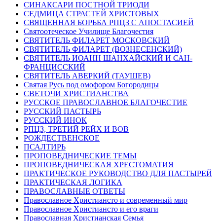
СИНАКСАРИ ПОСТНОЙ ТРИОДИ
СЕДМИЦА СТРАСТЕЙ ХРИСТОВЫХ
СВЯЩЕННАЯ БОРЬБА РПЦЗ С АПОСТАСИЕЙ
Святоотеческое Училище Благочестия
СВЯТИТЕЛЬ ФИЛАРЕТ МОСКОВСКИЙ
СВЯТИТЕЛЬ ФИЛАРЕТ (ВОЗНЕСЕНСКИЙ)
СВЯТИТЕЛЬ ИОАНН ШАНХАЙСКИЙ И САН-
ФРАНЦИССКИЙ
СВЯТИТЕЛЬ АВЕРКИЙ (ТАУШЕВ)
Святая Русь под омофором Богородицы
СВЕТОЧИ ХРИСТИАНСТВА
РУССКОЕ ПРАВОСЛАВНОЕ БЛАГОЧЕСТИЕ
РУССКИЙ ПАСТЫРЬ
РУССКИЙ ИНОК
РПЦЗ, ТРЕТИЙ РЕЙХ И ВОВ
РОЖДЕСТВЕНСКОЕ
ПСАЛТИРЬ
ПРОПОВЕДНИЧЕСКИЕ ТЕМЫ
ПРОПОВЕДНИЧЕСКАЯ ХРЕСТОМАТИЯ
ПРАКТИЧЕСКОЕ РУКОВОДСТВО ДЛЯ ПАСТЫРЕЙ
ПРАКТИЧЕСКАЯ ЛОГИКА
ПРАВОСЛАВНЫЕ ОТВЕТЫ
Православное Христиансто и современный мир
Православное Христиансто и его враги
Православная Христианская Семья