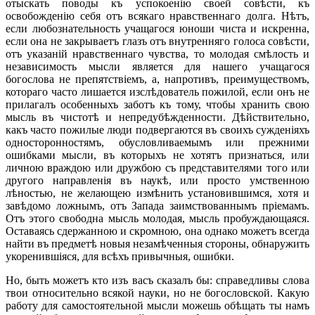
отыскать поводы къ успокоенію своей совѣсти, къ
освобожденію себя отъ всякаго нравственнаго долга. Нѣтъ,
если любознательность учащагося юноши чиста и искренна,
если она не закрываетъ глазъ отъ внутренняго голоса совѣсти,
отъ указаній нравственнаго чувства, то молодая смѣлость и
независимость мысли является для нашего учащагося
богослова не препятствіемъ, а, напротивъ, преимуществомъ,
котораго часто лишается изслѣдователь пожилой, если онъ не
прилагалъ особенныхъ заботъ къ тому, чтобы хранить свою
мысль въ чистотѣ и непредубѣжденности. Дѣйствительно,
какъ часто пожилые люди подвергаются въ своихъ сужденіяхъ
односторонностямъ, обусловливаемымъ или прежними
ошибками мысли, въ которыхъ не хотятъ признаться, или
личною враждою или дружбою съ представителями того или
другого направленія въ наукѣ, или просто умственною
лѣностью, не желающею измѣнить установившимся, хотя и
завѣдомо ложнымъ, отъ Запада заимствованнымъ пріемамъ.
Отъ этого свободна мысль молодая, мысль пробуждающаяся.
Оставаясь сдержанною и скромною, она однако можетъ всегда
найти въ предметѣ новыя незамѣченныя стороны, обнаружить
укоренившіяся, для всѣхъ привычныя, ошибки.
Но, быть можетъ кто изъ васъ сказалъ бы: справедливы слова
твои относительно всякой науки, но не богословской. Какую
работу для самостоятельной мысли можешь обѣщать ты намъ