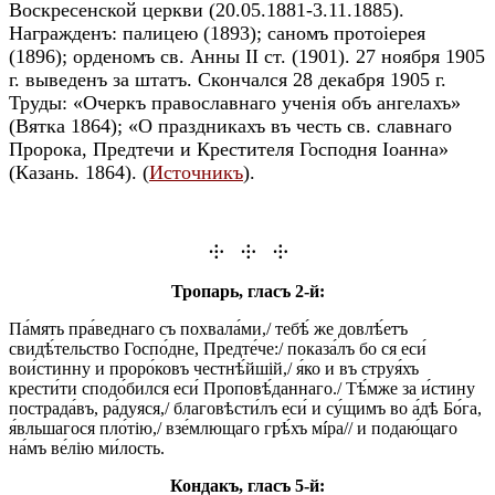
Воскресенской церкви (20.05.1881-3.11.1885).
Награжденъ: палицею (1893); саномъ протоіерея
(1896); орденомъ св. Анны II ст. (1901). 27 ноября 1905
г. выведенъ за штатъ. Скончался 28 декабря 1905 г.
Труды: «Очеркъ православнаго ученія объ ангелахъ»
(Вятка 1864); «О праздникахъ въ честь св. славнаго
Пророка, Предтечи и Крестителя Господня Іоанна»
(Казань. 1864). (
Источникъ
).
⸭ ⸭ ⸭
Тропарь, гласъ 2-й:
Па́мять пра́веднаго съ похвала́ми,/ тебѣ́ же довлѣ́етъ
свидѣ́тельство Госпо́дне, Предте́че:/ показа́лъ бо ся еси́
вои́стинну и проро́ковъ честнѣ́йшій,/ я́ко и въ струя́хъ
крести́ти сподо́бился еси́ Проповѣ́даннаго./ Тѣ́мже за и́стину
пострада́въ, ра́дуяся,/ благовѣсти́лъ еси́ и су́щимъ во а́дѣ Бо́га,
я́вльшагося пло́тію,/ взе́млющаго грѣ́хъ мíра// и подаю́щаго
на́мъ ве́лію ми́лость.
Кондакъ, гласъ 5-й: