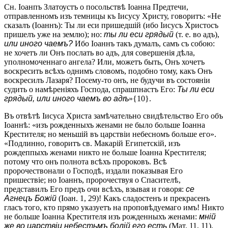
Сн. Іоанпъ Златоустъ о посольствѣ Іоанна Предтечи,
отправленномъ изъ темницы къ Іисусу Христу, говоритъ: «Не
сказалъ (Іоаннъ): Ты ли еси пришедшій (ибо Іисусъ Христосъ
пришелъ уже на землю); но:
ты ли ecи грядый
(т. е. во адъ),
или иного чаемъ?
Ибо Іоаннъ такъ думалъ, самъ съ собою:
не хочетъ ли Онъ послать во адъ, для совершенія дѣла,
уполномоченнаго ангела? Или, можетъ быть, Онъ хочетъ
воскресить всѣхъ однимъ словомъ, подобно тому, какъ Онъ
воскресилъ Лазаря? Посему-то онъ, не будучи въ состояніи
судить о намѣреніяхъ Господа, спрашпнастъ Его:
Ты ли ecи
грядый, или иного чаемъ во адѣ
»{10}.
Въ отвѣтѣ Іисуса Христа замѣчательно свидѣтельство Его объ
Іоаннѣ: «изъ рожденныхъ женами не было больше Іоанна
Крестителя; но меньшій въ царствіи небесномъ больше его».
«Подлинно, говоритъ св. Макарій Египетскій, изъ
рождеппыхъ женами никто не больше Іоанна Крестителя;
потому что онъ полнота всѣхъ пророковъ. Всѣ
пророчествонали о Господѣ, издали показывая Его
пришествіе; но Іоаннъ, пророчествуя о Спасителѣ,
представилъ Его предъ очи всѣхъ, взывая и говоря:
се
Агнецъ Божій
(Іоан. 1, 29)! Какъ сладостенъ и прекрасенъ
гласъ того, кто прямо указуетъ на проповѣдуемаго имъ! Никто
не больше Іоанна Крестителя изъ рожденныхъ женами:
мній
же во царствіи небестьмъ болій его есть
(Мат. 11, 11).