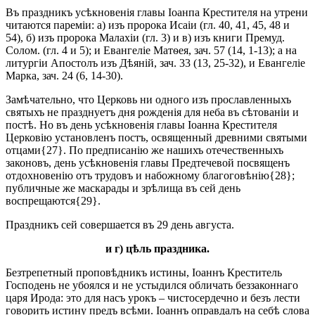
Въ праздникъ усѣкновенія главы Іоанпа Крестителя на утрени
читаются пареміи: а) изъ пророка Исаіи (гл. 40, 41, 45, 48 и
54), б) изъ пророка Малахіи (гл. 3) и в) изъ книги Премуд.
Солом. (гл. 4 и 5); и Евангеліе Матѳея, зач. 57 (14, 1-13); а на
литургіи Апостолъ изъ Дѣяній, зач. 33 (13, 25-32), и Евангеліе
Марка, зач. 24 (6, 14-30).
Замѣчательно, что Церковь ни одного изъ прославленныхъ
святыхъ не празднуетъ дня рожденія для неба въ сѣтованіи и
постѣ. Но въ день усѣкновенія главы Іоанна Крестителя
Церковію установленъ постъ, освященный древними святыми
отцами{27}. По предписанію же нашихъ отечественныхъ
законовъ, день усѣкновенія главы Предтечевой посвященъ
отдохновенію отъ трудовъ и набожному благоговѣнію{28};
публичные же маскарады и зрѣлища въ сей день
воспрещаются{29}.
Праздникъ сей совершается въ 29 день августа.
и г) цѣль праздника.
Безтрепетный проповѣдникъ истины, Іоаннъ Креститель
Господень не убоялся и не устыдился обличать беззаконнаго
царя Ирода: это для насъ урокъ – чистосердечно и безъ лести
говорить истину предъ всѣми. Іоаннъ оправдалъ на себѣ слова