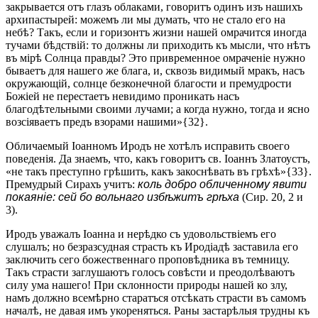
закрывается отъ глазъ облаками, говоритъ одинъ изъ нашихъ
архипастырей: можемъ ли мы думать, что не стало его на
небѣ? Такъ, если и горизонтъ жизни нашей омрачится иногда
тучами бѣдствій: то должны ли приходить къ мысли, что нѣтъ
въ мірѣ Солнца правды? Это привременное омраченіе нужно
бываетъ для нашего же блага, и, сквозь видимый мракъ, насъ
окружающій, солнце безконечной благости и премудрости
Божіей не перестаетъ невидимо проникать насъ
благодѣтельными своими лучами; а когда нужно, тогда и ясно
возсіяваетъ предъ взорами нашими»{32}.
Обличаемый Іоанномъ Иродъ не хотѣлъ исправить своего
поведенія. Да знаемъ, что, какъ говоритъ св. Іоаннъ Златоустъ,
«не такъ преступно грѣшить, какъ закоснѣвать въ грѣхѣ»{33}.
Премудрый Сирахъ учитъ:
коль добро обличенному явити
покаяніе: сей бо вольнаго избѣжитъ грѣха
(Сир. 20, 2 и
3).
Иродъ уважалъ Іоанна и нерѣдко съ удовольствіемъ его
слушалъ; но безразсудная страсть къ Иродіадѣ заставила его
заключить сего божественнаго проповѣдника въ темницу.
Такъ страсти заглушаютъ голосъ совѣсти и преодолѣваютъ
силу ума нашего! При склонности природы нашей ко злу,
намъ должно всемѣрно старатъся отсѣкать страсти въ самомъ
началѣ, не давая имъ укореняться. Раны застарѣлыя трудны къ