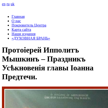
en
ru
uk
Главная
О нас
Покровитель Центра
Карта сайта
Наши издания
«ДУХОВНАЯ БРАНЬ»
Протоіерей Ипполитъ
Мышкинъ – Праздникъ
Усѣкновенія главы Іоанна
Предтечи.