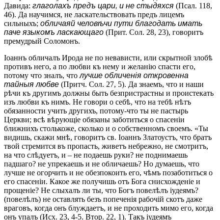
Давида:
глаголахъ предъ цари, и не стыдяхся
(Псал. 118,
46). Да научимся, не ласкательствовать предъ лицемъ
сильныхъ;
обличаяй человѣчи пути благодать имать
паче языкомъ ласкающаго
(Прит. Сол. 28, 23), говоритъ
премудрый Соломонъ.
Іоаннъ обличалъ Ирода не по невависти, или скрытной злобѣ
противъ него, а по любви къ нему и желанію спасти его,
потому что зналъ, что
лучше обличенія откровенна
тайныя любве
(Притч. Сол. 27, 5). Да знаемъ, что и наши
рѣчи къ другимъ должны быть безпристрастны и проистекать
изъ любви къ нимъ. Не говори о себѣ, что на тебѣ нѣтъ
обязанности учить другихъ, потому-что ты не пастырь
Церкви; всѣ вѣрующіе обязаны заботиться о спасеніи
ближнихъ столькоже, сколько и о собственномъ своемъ. «Ты
видишь, скажи мнѣ, говоритъ св. Іоаннъ Златоустъ, что братъ
твой стремится въ пропасть, живетъ небрежно, не смотритъ,
на что слѣдуетъ, и – не подаешь руки? не поднимаешь
падшаго? не упрекаешь и не обличаешь? Но думаешь, что
лучше не огорчить и не обезпокоить его, чѣмъ позаботиться о
его спасеніи. Какое же получишь отъ Бога снисхожденіе и
прощеніе? Не слыхалъ ли ты, что Богъ повелѣлъ іудеямъ?
(повелѣлъ) не оставлять безъ попеченія рабочій скотъ даже
враговъ, когда онъ блуждаетъ, и не проходить мимо его, когда
онъ упалъ (Исх. 23, 4-5. Втор. 22, 1). Такъ іудеямъ