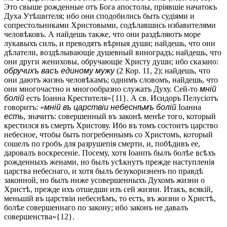
Это свыше рожденные отъ Бога апостолы, пріявшіе начатокъ
Духа Утѣшителя; ибо они сподобились быть судіями и
сопрестольниками Христовыми, содѣлавшись избавителями
человѣковъ. А найдешь также, что они раздѣляютъ море
лукавыхъ силъ, и преводятъ вѣрныя души; найдешь, что они
дѣлатели, воздѣлывающіе душевный виноградъ; найдешь, что
они други жениховы, обручающіе Христу души; ибо сказано:
обручихъ васъ единому мужу
(2 Кор. 11, 2); найдешь, что
они даютъ жизнь человѣкамъ; однимъ словомъ, найдешь, что
они многочастно и многообразно служатъ Духу. Сей-то
мній
болій
есть Іоанна Крестителя»{11}. А св. Исидоръ Пелусіотъ
говоритъ: «
мній въ царствіи небеснѣмъ болій
Іоанна
есть
, значитъ: совершенный въ законѣ менѣе того, который
крестился въ смерть Христову. Ибо въ томъ состоитъ царство
небесное, чтобы быть погребеннымъ со Христомъ, который
сошелъ по гробъ для разрушепія смерти, и, побѣдивъ ее,
даровалъ воскресеніе. Посему, хотя Іоанпъ былъ болѣе всѣхъ
рожденныхъ женами, но былъ усѣкнутъ прежде наступленія
царства небеснаго, и хотя былъ безукоризненъ по правдѣ
законной, но былъ ниже усовершенныхъ Духомъ жизни о
Христѣ, прежде ихъ отшедши изъ сей жизни. Итакъ, всякій,
меньшій въ царствіи небеснѣмъ, то есть, въ жизни о Христѣ,
болѣе совершеннаго по закону; ибо законъ не давалъ
совершенства»{12}.