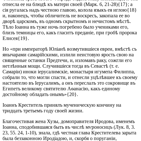
отнесла ее на блюдѣ къ матери своей (Марк. 6, 21-28){17}; а
сія ругалась надъ честною главою, колола языкъ ея иглою{18}
и, наконецъ, чтобы обличитель не воскресъ, закопала ее во
дворѣ царскомъ, въ одномъ скрытномъ и нечистомъ мѣстѣ.
Тѣло Іоанна въ туже ночь погребено было учениками его,
близъ темницы его, какъ гласитъ преданіе, при гробѣ пророка
Елисея{19}.
Но «при императорѣ Юліанѣ возмутившіеся евреи, вмѣстѣ съ
янычарами самарійскими, излили неистовую ярость свою на
священные останки Предтечи, и, изломавъ раку, сожгли его
нетлѣнныя мощи. Случившіеся тогда въ Севастѣ (т. е.
Самаріи) иноки іерусалимскіе, монастыря игумепа Филиппа,
собрали то, что могли спасти, и отнесли уцѣлѣвшее къ своему
настоятелю въ Іерусалимъ, а онъ переслалъ это сокровище въ
Египетъ великому святителю Аѳанасію, какъ единому
достойному обладать онымъ»{20}.
Іоаннъ Креститель принялъ мученическую кончину на
тридцать третьемъ году своей жизни.
Благочестивая жена Хузы, домоправителя Иродова, именемъ
Іоанна, сподобившаяся быть въ числѣ мѵроносицъ (Лук. 8, 3.
23, 55. 24, 1-10), знала, гдѣ честная глава Крестителева зарыта
была беззаконною Иродіадою, и, скорбя о поруганіи,