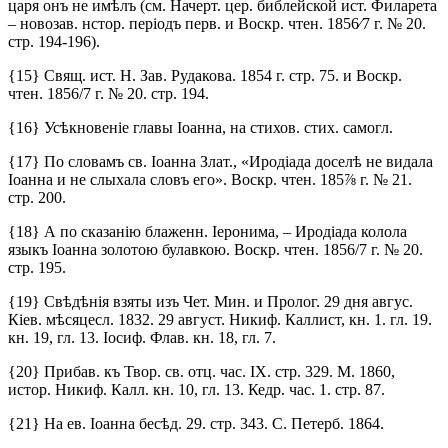
царя онъ не имѣлъ (см. Начерт. цер. библейской ист. Филарета
– новозав. нстор. періодъ перв. и Воскр. чтен. 1856⁄7 г. № 20.
стр. 194-196).
{15} Свящ. ист. Н. Зав. Рудакова. 1854 г. стр. 75. и Воскр.
чтен. 1856/7 г. № 20. стр. 194.
{16} Усѣкновеніе главы Іоанна, на стихов. стих. самогл.
{17} По словамъ св. Іоанна Злат., «Иродіада доселѣ не видала
Іоанна и не слыхала словъ его». Воскр. чтен. 185⅞ г. № 21.
стр. 200.
{18} А по сказанію блаженн. Іеронима, – Иродіада колола
языкъ Іоанна золотою булавкою. Воскр. чтен. 1856/7 г. № 20.
стр. 195.
{19} Свѣдѣнія взяты изъ Чет. Мин. и Пролог. 29 дня авгус.
Кіев. мѣсяцесл. 1832. 29 август. Никиф. Каллист, кн. 1. гл. 19.
кн. 19, гл. 13. Іосиф. Флав. кн. 18, гл. 7.
{20} Прибав. къ Твор. св. отц. час. IX. стр. 329. М. 1860,
истор. Никиф. Калл. кн. 10, гл. 13. Кедр. час. 1. стр. 87.
{21} На ев. Іоанна бесѣд. 29. стр. 343. С. Петерб. 1864.