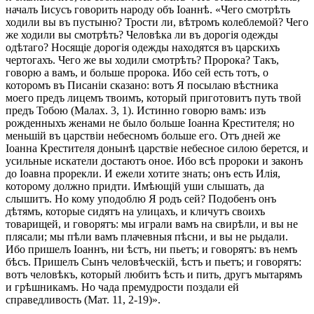
началъ Іисусъ говорить народу объ Іоаннѣ. «Чего смотрѣть
ходили вы въ пустыню? Трости ли, вѣтромъ колеблемой? Чего
же ходили вы смотрѣть? Человѣка ли въ дорогія одежды
одѣтаго? Носящіе дорогія одежды находятся въ царскихъ
чертогахъ. Чего же вы ходили смотрѣть? Пророка? Такъ,
говорю а вамъ, и больше пророка. Ибо сей есть тотъ, о
которомъ въ Писаніи сказано: вотъ Я посылаю вѣстника
моего предъ лицемъ твоимъ, который приготовитъ путь твой
предъ Тобою (Малах. 3, 1). Истинно говорю вамъ: изъ
рожденныхъ женами не было больше Іоанна Крестителя; но
меньшій въ царствіи небесномъ больше его. Отъ дней же
Іоанна Крестителя донынѣ царствіе небесное силою берется, и
усильные искатели достаютъ оное. Ибо всѣ пророки и законъ
до Іоавна прорекли. И ежели хотите знать; онъ есть Илія,
которому должно придти. Имѣющій уши слышать, да
слышитъ. Но кому уподоблю Я родъ сей? Подобенъ онъ
дѣтямъ, которые сидятъ на улицахъ, и кличутъ своихъ
товарищей, и говорятъ: мы играли вамъ на свирѣли, и вы не
плясали; мы пѣли вамъ плачевныя пѣсни, и вы не рыдали.
Ибо пришелъ Іоаннъ, ни ѣстъ, ни пьетъ; и говорятъ: въ немъ
бѣсъ. Пришелъ Сынъ человѣческій, ѣстъ и пьетъ; и говорятъ:
вотъ человѣкъ, который любитъ ѣсть и пить, другъ мытарямъ
и грѣшникамъ. Но чада премудрости поздали ей
справедливость (Мат. 11, 2-19)».