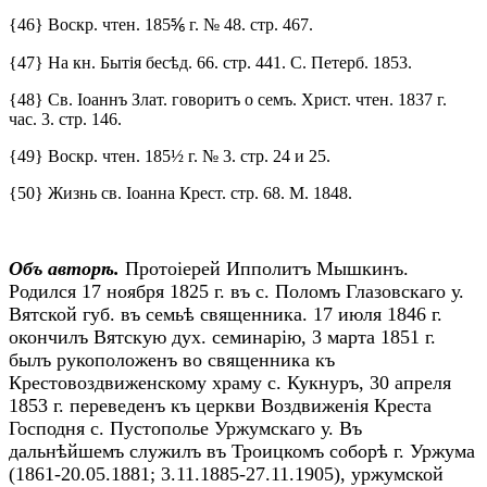
{46} Воскр. чтен. 185⅚ г. № 48. стр. 467.
{47} На кн. Бытія бесѣд. 66. стр. 441. С. Петерб. 1853.
{48} Св. Іоаннъ Злат. говоритъ о семъ. Христ. чтен. 1837 г.
час. 3. стр. 146.
{49} Воскр. чтен. 185½ г. № 3. стр. 24 и 25.
{50} Жизнь св. Іоанна Крест. стр. 68. М. 1848.
Объ авторѣ.
Протоіерей Ипполитъ Мышкинъ.
Родился 17 ноября 1825 г. въ с. Поломъ Глазовскаго у.
Вятской губ. въ семьѣ священника. 17 июля 1846 г.
окончилъ Вятскую дух. семинарію, 3 марта 1851 г.
былъ рукоположенъ во священника къ
Крестовоздвиженскому храму с. Кукнуръ, 30 апреля
1853 г. переведенъ къ церкви Воздвиженія Креста
Господня с. Пустополье Уржумскаго у. Въ
дальнѣйшемъ служилъ въ Троицкомъ соборѣ г. Уржума
(1861-20.05.1881; 3.11.1885-27.11.1905), уржумской