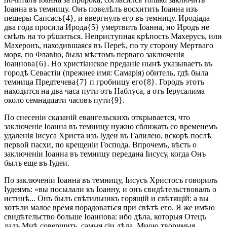
Іоанна въ темницу. Онъ повелѣлъ восхитить Іоанна изъ
пещеры Сапсасъ{4}, и ввергнулъ его въ темницу. Иродіада
два года просила Ирода{5} умертвить Іоанна, но Иродъ не
смѣлъ на то рѣшиться. Неприступная крѣпость Махерусъ, или
Махеронъ, находившаяся въ Переѣ, по ту сторону Мертваго
моря, по Флавію, была мѣстомъ перваго заключенія
Іоаннова{6}. Но христіанское преданіе нынѣ указываетъ въ
городѣ Севастіи (прежнее имя: Самарія) обитель, гдѣ была
темница Предтечева{7} п гробницу его{8}. Городъ этотъ
находится на два часа пути отъ Наблуса, а отъ Іерусалима
около семнадцати часовъ пути{9}.
По снесеніи сказаній евангельскихъ открывается, что
заключеніе Іоанна въ темницу нужно сближать со временемъ
удаленія Іисуса Христа изъ Іудеи въ Галилею, вскорѣ послѣ
первой пасхи, по крещеніи Господа. Впрочемъ, вѣсть о
заключеніи Іоанна въ темницу передана Іисусу, когда Онъ
былъ еще въ Іудеи.
По заключеніи Іоанна въ темницу, Іисусъ Христосъ говорилъ
Іудеямъ: «вы посылали къ Іоанну, и онъ свидѣтельствовалъ о
истинѣ... Онъ былъ свѣтильникъ горящій и свѣтящій: а вы
хотѣли малое время порадоваться при свѣтѣ его. Я же имѣю
свидѣтельство больше Іоаннова: ибо дѣла, которыя Отецъ
далъ Мнѣ совершить, самыя сіи дѣла, Мною творимыя,