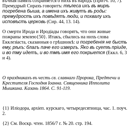
вѣчная память сохраняется о нихъ въ народѣ (Притч. 10, 7).
Премудрый Сирахъ говоритъ:
тѣлеса ихъ въ мирѣ
погребена быша, а имена ихъ живутъ въ роды:
премудрость ихъ повѣдятъ люди, и похвалу ихъ
исповѣсть церковь
(Сир. 44, 13. 14).
О смерти Ирода и Иродіады говорятъ, что они живые
пожраны землею{50}. Итакъ, сбылись на нихъ слова
Екклезіаста, сказанныя о грѣшникѣ:
и погребенія не бысть
ему, рѣхъ: благъ паче его извергъ. Яко въ суетѣ пріиде,
и во тму идетъ, и во тмѣ имя его покрыется
(Еккл. 6, 3
и 4).
О праздникахъ въ честь св. славнаго Пророка, Предтечи и
Крестителя Господня Іоанна. Священника Ипполита
Мышкина. Казань 1864. С. 91-119.
{1} Иліодора, архіеп. курскаго, четыредесятиица, час. 1. поуч.
2.
{2} См. Воскр. чтен. 1856/7 г. № 20. стр. 194.