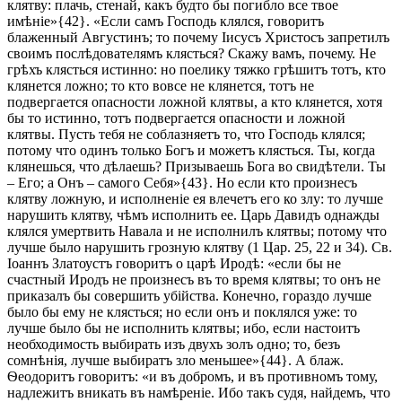
клятву: плачь, стенай, какъ будто бы погибло все твое
имѣніе»{42}. «Если самъ Господь клялся, говоритъ
блаженный Августинъ; то почему Іисусъ Христосъ запретилъ
своимъ послѣдователямъ клясться? Скажу вамъ, почему. Не
грѣхъ клясться истинно: но поелику тяжко грѣшитъ тотъ, кто
клянется ложно; то кто вовсе не клянется, тотъ не
подвергается опасности ложной клятвы, а кто клянется, хотя
бы то истинно, тотъ подвергается опасности и ложной
клятвы. Пусть тебя не соблазняетъ то, что Господь клялся;
потому что одинъ только Богъ и можетъ клясться. Ты, когда
клянешься, что дѣлаешь? Призываешь Бога во свидѣтели. Ты
– Его; а Онъ – самого Себя»{43}. Но если кто произнесъ
клятву ложную, и исполненіе ея влечетъ его ко злу: то лучше
нарушить клятву, чѣмъ исполнить ее. Царь Давидъ однажды
клялся умертвить Навала и не исполнилъ клятвы; потому что
лучше было нарушить грозную клятву (1 Цар. 25, 22 и 34). Св.
Іоаннъ Златоустъ говоритъ о царѣ Иродѣ: «если бы не
счастный Иродъ не произнесъ въ то время клятвы; то онъ не
приказалъ бы совершить убійства. Конечно, гораздо лучше
было бы ему не клясться; но если онъ и поклялся уже: то
лучше было бы не исполнить клятвы; ибо, если настоитъ
необходимость выбирать изъ двухъ золъ одно; то, безъ
сомнѣнія, лучше выбиратъ зло меньшее»{44}. А блаж.
Ѳеодоритъ говоритъ: «и въ добромъ, и въ противномъ тому,
надлежитъ вникать въ намѣреніе. Ибо такъ судя, найдемъ, что