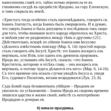
нанесенномъ главѣ его, тайно ночью перенесла ее въ
глиняномъ сосудѣ въ предмѣстіе Иродово, на гору Елеонскую,
и тамъ сокрыла въ землѣ.
«Христосъ тогда особенно сталъ проповѣдывать, говоритъ св.
Іоаннъ Златоустъ, когда Іоаннъ былъ умерщвленъ. И я думаю,
что смерть Іоанна и была допущена и послѣдовала такъ скоро
для того, чтобы вниманіе всего народа обратилось на Христа,
и мнѣнія уже не раздвоялись между тѣмъ и другимъ»{21}.
Дѣйствительно, вскорѣ по убіеніи Іоанпа имя Іисусово
сдѣлалось извѣстнымъ повсюду (Мар. 6, 14): простой народъ
сталъ говорить объ Іисусѣ Христѣ: это Іоаннъ воскресъ изъ
мертвыхъ, или Илія, или одинъ изъ древнихъ пророковъ.
Иродъ же, услышавъ объ Іисусѣ, сказалъ: «это Іоаннъ
Креститель, которому я отсѣкъ главу, – онъ воскресъ изъ
мертвыхъ, и потому чудеса дѣлаются отъ него» (Мар. 6, 14-16).
Съ того времени онъ искалъ случая увидѣть Іисуса и, увидя
Его, судимаго Пилатомъ, весьма возрадовался (Лук. 23, 8).
Судъ Божій надъ беззаконпынъ убійцею – Иродомъ не
укоснилъ: по усѣкновеніи – Іоанна Иродъ въ скоромъ времени
лишился царства и жизни своей, вмѣстѣ съ непотребною
Иродіадою и дочерью ея.
б) начало праздника.