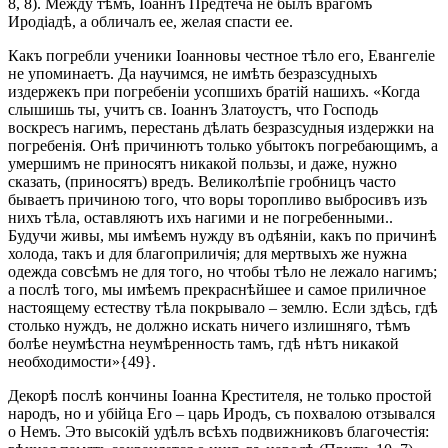
8, 8). Между тѣмъ, Іоаннъ Предтеча не былъ врагомъ
Иродіадѣ, а обличалъ ее, желая спасти ее.
Какъ погребли ученики Іоанновы честное тѣло его, Евангеліе
не упоминаетъ. Да научимся, не имѣть безразсудныхъ
издержекъ при погребеніи усопшихъ братій нашихъ. «Когда
слышишь ты, учитъ св. Іоаннъ Златоустъ, что Господь
воскресъ нагимъ, перестань дѣлать безразсудныя издержки на
погребенія. Онѣ причинютъ только убытокъ погребающимъ, а
умершимъ не приносятъ никакой пользы, и даже, нужно
сказать, (приносятъ) вредъ. Великолѣпіе гробницъ часто
бываетъ причиною того, что воры торопливо выбросивъ изъ
нихъ тѣла, оставляютъ ихъ нагими и не погребенными..
Будучи живы, мы имѣемъ нужду въ одѣяніи, какъ по причинѣ
холода, такъ и для благоприличія; для мертвыхъ же нужна
одежда совсѣмъ не для того, но чтобы тѣло не лежало нагимъ;
а послѣ того, мы имѣемъ прекраснѣйшее и самое приличное
настоящему естеству тѣла покрывало – землю. Если здѣсь, гдѣ
столько нуждъ, не должно искать ничего излишняго, тѣмъ
болѣе неумѣстна неумѣренность тамъ, гдѣ нѣтъ никакой
необходимости»{49}.
Декорѣ послѣ кончины Іоанна Крестителя, не только простой
народъ, но и убійца Его – царь Иродъ, съ похвалою отзывался
о Немъ. Это высокій удѣлъ всѣхъ подвижниковъ благочестія: