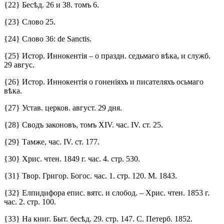
{22} Бесѣд. 26 и 38. томъ 6.
{23} Слово 25.
{24} Слово 36: de Sanctis.
{25} Истор. Иннокентія – о праздн. седьмаго вѣка, и служб.
29 авгус.
{26} Истор. Иннокентія о гоненіяхъ и писателяхъ осьмаго
вѣка.
{27} Устав. церков. август. 29 дня.
{28} Сводъ законовъ, томъ ХIV. час. IV. ст. 25.
{29} Тамже, час. IV. ст. 177.
{30} Хрис. чтен. 1849 г. час. 4. стр. 530.
{31} Твор. Григор. Богос. час. 1. стр. 120. М. 1843.
{32} Елпидифора епис. вятс. и слобод. – Хрис. чтен. 1853 г.
час. 2. стр. 100.
{33} На книг. Быт. бесѣд. 29. стр. 147. С. Петерб. 1852.