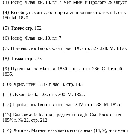
{3} Іосиф. Флав. кн. 18, гл. 7. Чет. Мин. и Прологъ 29 август.
{4} Всеобщ. памятн. достопримѣч. произшеств. томъ 1. стр.
150. М. 1820.
{5} Тамже стр. 152.
{6} Іосиф. Флав. кн. 18, гл. 7.
{7v Прибавл. къ Твор. св. отц. час. IX. стр. 327-328. М. 1850.
{8} Тамже стр. 273.
{9} Путеш. ко св. мѣст. въ 1830. час. 2. стр. 236. С. Петерб.
1835.
{10} Хрис. чтен. 1837 г. час. 3. стр. 143.
{11} Духов. бесѣд. 28. стр. 300. М. 1852.
{12} Прибав. къ Твор. св. отц. час. XIV. стр. 538. М. 1855.
{13} Благовѣстіе Іоанна Предтечи во адѣ. См. Воскр. чтен.
185⅞ г. № 22. стр. 212.
{14} Хотя ев. Матѳей называетъ его царемъ (14, 9), но имени