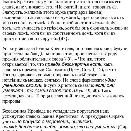
Іоаннъ Крестителъ умеръ въ темницѣ: это относится къ его
славѣ, а не унижаетъ его. «Не считай никто, говоритъ св.
Златоустъ, жалкимъ этого мужа (патріарха Іакова),
окончившаго жизнь свою на чужбинѣ, преставившагося отъ
міра сего въ пустыпѣ. Ибо не такой достоинъ сожалѣнія, а
тотъ, кто умираетъ во грѣхахъ, хотя бы онъ окончилъ жизнь на
своемъ ложѣ, хотя бы въ собственномъ домѣ, хотя бы въ
присутствіи своихъ друзей»{47}.
Усѣкнутая глава Іоанна Крестителя, источавшая кровь, будучи
принесена на блюдѣ на пиршество, произнесла къ Ироду
прежнія обличительныя слова{48}. – Что изъ этого
открывается? то, что
правда безсмертна есть
, какъ
говоритъ премудрый Соломонъ (Прем. Сол. 1, 15), и что
Господь движетъ устами пророковъ и дѣйствуетъ въ
нетлѣнныхъ мощахъ святыхъ. На слова фарисеевъ:
уйми
учениковъ своихъ
, Іисусъ Христосъ сказалъ:
если они
умолчатъ, то камни возопіютъ
(Лук. 19, 40). Такъ
всемощная сила Творца вселенной не подчиняется законамъ
природы!
Беззаконная Иродіада не устыдилась поругаться надъ
усѣкнутою главою Іоанна Крестителя. А премудрый Сирахъ
учитъ:
не радуйся о мертвецѣ, бывшемъ
враждебнѣйшемъ тебѣ: помяни, яко вси умираемъ
(Сир.