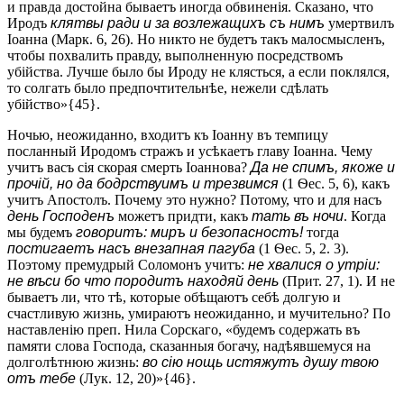
и правда достойна бываетъ иногда обвиненія. Сказано, что
Иродъ
клятвы ради и за возлежащихъ съ нимъ
умертвилъ
Іоанна (Марк. 6, 26). Но никто не будетъ такъ малосмысленъ,
чтобы похвалить правду, выполненную посредствомъ
убійства. Лучше было бы Ироду не клясться, а если поклялся,
то солгать было предпочтительнѣе, нежели сдѣлать
убійство»{45}.
Ночью, неожиданно, входитъ къ Іоанну въ темпицу
посланный Иродомъ стражъ и усѣкаетъ главу Іоанна. Чему
учитъ васъ сія скорая смерть Іоаннова?
Да не спимъ, якоже и
прочій, но да бодрствуимъ и трезвимся
(1 Ѳес. 5, 6), какъ
учитъ Апостолъ. Почему это нужно? Потому, что и для насъ
день Господенъ
можетъ придти, какъ
тать въ ночи
. Когда
мы будемъ
говоритъ: миръ и безопасностъ!
тогда
постигаетъ насъ внезапная пагуба
(1 Ѳес. 5, 2. 3).
Поэтому премудрый Соломонъ учитъ:
не хвалися о утріи:
не вѣси бо что породитъ находяй день
(Прит. 27, 1). И не
бываетъ ли, что тѣ, которые обѣщаютъ себѣ долгую и
счастливую жизнь, умираютъ неожиданно, и мучительно? По
наставленію преп. Нила Сорскаго, «будемъ содержать въ
памяти слова Господа, сказанныя богачу, надѣявшемуся на
долголѣтнюю жизнь:
во сію нощь истяжутъ душу твою
отъ тебе
(Лук. 12, 20)»{46}.