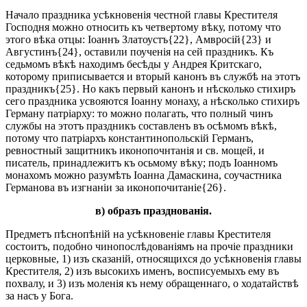
Начало праздника усѣкновенія честной главы Крестителя
Господня можно относить къ четвертому вѣку, потому что
этого вѣка отцы: Іоаннъ Златоустъ{22}, Амвросій{23} и
Августинъ{24}, оставили поученія на сей праздникъ. Къ
седьмомъ вѣкѣ находимъ бесѣды у Андрея Критскаго,
которому приписывается и вторый канонъ въ службѣ на этотъ
праздникъ{25}. Но какъ первый канонъ и нѣсколько стихиръ
сего праздника усвояются Іоанну монаху, а нѣсколько стихиръ
Герману патріарху: то можно полагать, что полный чинъ
службы на этотъ праздникъ составленъ въ осѣмомъ вѣкѣ,
потому что патріархъ константинопольскій Германъ,
ревностный защитникъ иконопочнтанія и св. мощей, и
писатель, принадлежитъ къ осьмому вѣку; подъ Іоанномъ
монахомъ можно разумѣть Іоанна Дамаскина, соучастника
Германова въ изгнаніи за иконопочитаніе{26}.
в) образъ празднованія.
Предметъ пѣснопѣній на усѣкновеніе главы Крестителя
состоитъ, подобно чинопослѣдованіямъ на прочіе праздники
церковные, 1) изъ сказаній, относящихся до усѣкновенія главы
Крестителя, 2) изъ высокихъ именъ, восписуемыхъ ему въ
похвалу, и 3) изъ моленія къ нему обращеннаго, о ходатайствѣ
за насъ у Бога.