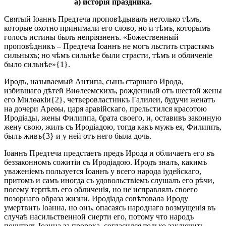
а) исторія праздника.
Святый Іоаннъ Предтеча проповѣдывалъ нетолько тѣмъ,
которые охотно принимали его слово, но и тѣмъ, которымъ
голосъ истины былъ непріязненъ. «Божественный
проповѣдникъ – Предтеча Іоаннъ не могъ льстить страстямъ
сильныхъ; но чѣмъ сильнѣе были страсти, тѣмъ и обличеніе
было сильнѣе»{1}.
Иродъ, называемый Антипа, сынъ старшаго Ирода,
избившаго дѣтей Виѳлеемскихъ, рожденный отъ шестой жены
его Милѳакіи{2}, четверовластникъ Галилеи, будучи женатъ
на дочери Ареѳы, царя аравійскаго, прельстился красотою
Иродіады, жены Филиппа, брата своего, и, оставивъ законную
жену свою, жилъ съ Иродіадою, тогда какъ мужъ ея, Филиппъ,
былъ живъ{3} и у ней отъ него была дочь.
Іоаннъ Предтеча предстаетъ предъ Ирода и обличаетъ его въ
беззаконномъ сожитіи съ Иродіадою. Иродъ зналъ, какимъ
уваженіемъ пользуется Іоаннъ у всего народа іудейскаго,
притомъ и самъ иногда съ удовольствіемъ слушалъ его рѣчи,
посему терпѣлъ его обличенія, но не исправлялъ своего
позорнаго образа жизни. Иродіада совѣтовала Ироду
умертвить Іоанна, но онъ, опасаясь народнаго возмущенія въ
случаѣ насильственной сиерти его, потому что народъ
почиталъ Іоанна за пророка, согласился только заключить