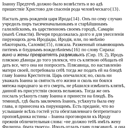
Іоанну Предтечѣ должно было возвѣстить и во адѣ
пришествіе Христово для спасенія рода человѣческаго{13}.
Насталъ день рожденія царя Ирода{14}. Онъ по сему случаю
учредилъ пиръ тысяченачальникамъ и старѣйшинамъ
галилейскимъ, въ царственномъ своемъ городѣ, Самаріи
(нынѣ Севастія). Вечеря продолжалась долго и для увеселенія
пирующихъ дочь Иродіады, Иродія, или, по мнѣнію
нѣкоторыхъ, Саломія{15}, плясала. Разженный опьяняющимъ
питіемъ и блуднымъ вожделѣніемъ{16} по слову Сираха:
вино и жены превратятъ разумивыхъ
(Сир. 19, 2), Иродъ
пляскою дѣвицы до того увлекся, что съ клятвою обѣщалъ ей
дать все, чего она ни попроситъ. Плясавица, по наставленію
матери своей, потребовала себѣ тогда же подать ей на блюдѣ
главу Іоанна Крестителя. Царь опечалился; но, сколь ни
уважалъ Іоанна за святость его жизни и сколь ни боялся
мятежа народнаго за его смерть, не рѣшился измѣнить клятвѣ,
данной въ присутствіи своихъ вельможъ. Тогда же онъ
послалъ усѣкнуть главу Іоанна и принести на блюдѣ. Въ
темницѣ, гдѣ былъ заключенъ Іоаннъ, усѣкнута была ему
глава, и принесена къ пирующимъ. Есть преданіе, что во
услышаніе всѣхъ гостей уста обезглавлевнаго безтрепетнаго
проповѣдника истины – Іоанна проговорили къ Ироду
прежнія обличительныя слова: «не должно тебѣ имѣть жену
Филиппа, брата твоего». Иродъ отдалъ главу плясавицѣ, и она