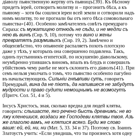
діаволу пьянственную жертву отъ пьяницъ{39}. Къ бѣсному
придетъ іерей, сотворитъ молитву и – прогонитъ бѣса, а къ
пьяному – хотя бы сошлися іереи всей земли и сотворили надъ
нимъ молитву, то не прогнали бы отъ него бѣса сомовольнаго
пьянства»{40}. Особенно замѣчателенъ совѣтъ премудраго
Сираха:
съ мужатицею отнюдь не сѣди, и не медли съ
нею въ винѣ
(Сир. 9, 10), потому что
вино и жены
превратятъ разумивыхъ
(Сир. 19, 2). Замѣчено и
общеизвѣстно, что опьяненіе распаляетъ похоть плотскую
даже у тѣхъ, у которыхъ она совершенно подавлена. Такъ,
одинъ пустынникъ египетскій, по искушенію діавольскому,
неумѣренно упившисъ виномъ, впалъ въ блудъ и совершилъ
убійствомъ чему ранѣе не могъ склонить его діаволъ{41}. При
семъ нельзя умолчать о томъ, что пьянство особенпо пагубно
въ начальствующихъ.
Сильніи гнѣвливи суть
, говоритъ
Премудрый,
вина да не піютъ, да напившеся не забудутъ
мудрости и право судити немощнымъ не возмогутъ
(Притч. Сол. 51, 4 и 5).
Іисусъ Христосъ, зная, сколько вредна для людей клятва,
говоритъ:
слышасте, яко речено бысть древнимъ: не во
лжу кленешися, воздаси же Господеви клятвы твоя. Азъ
же глаголю вамъ, не клятися всяко. Буди же слово
ваше: ей, ей, ни, ни
(Мат. 5, 33. 34 и 37). Поэтому св. Іоаннъ
Златоустъ учитъ: «Если увидишь, что ты произнесъ хотя одну