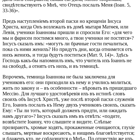
свидѣтельствуютъ о Мнѣ, что Отецъ послалъ Меня (Іоан. 5,
33-36)».
Предъ наступленіемъ второй пасхи но крещеніи Іисуса
Христа, когда Онъ возлежалъ въ домѣ мытаря Матѳея, или
Левія, ученики Іоанновы пришли и спросили Его: «для чего
мы и фарисеи постимся много, а твои ученики не постятся»?
Іисусъ сказалъ имъ: «могутъ ли брачные гости печалиться,
пока съ ними женихъ? Но придутъ дни, когда отнимется отъ
нихъ женихъ, и тогда будутъ поститься (Мат. 9, 14)». Здѣсь
Господь какъ-бы напомнилъ имъ, что учитель ихъ Іоаннъ не
на свободѣ, а отнятъ отъ нихъ, и въ темницѣ.
Впрочемъ, темница Іоаннова не была заключена для
учениковъ его: они приходили къ нему и учились молиться,
жить по закону и – въ особенности – вѣровать въ пришедшаго
Мессію. Для лучшаго удостовѣревія ихъ въ истинѣ словъ
своихъ объ Іисусѣ Христѣ, уже послѣ второй пасхи служенія
Его, Іоаннъ послалъ къ Нему двухъ учениковъ своихъ, сказать
Ему: «Ты ли тотъ, который долженъ придти, или ожидать
намъ другаго»? Іисусъ сказалъ имъ въ отвѣтъ: «подите,
возвѣстите Іоанну, что слышите и видите. Слѣпые
прозираютъ, хромые ходятъ, прокаженные очищаются, глухіе
слышатъ, мертвые воскресаютъ, и нищимъ благовѣтствуется;
и блаженъ кто, не соблазнится о Mнѣ». По отшествіи же ихъ,