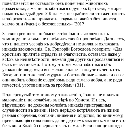
повелѣвается не оставлять безъ попеченія животныхъ
вражескихъ, а мы не позаботимся о душахъ братьевъ, которыя
падаютъ каждый день? Какъ же, не крайпяя ли это жестокость
и звѣрскость – не прилагать людямъ и такой заботливости,
какую они (іудеи) о безсловесныхъ»{30}?
За свою ревность по благочестію Іоаннъ заключенъ въ
темницу; но и тамъ не измѣнилъ своей проповѣди. Да знаемъ,
что и нашего усердія къ добродѣтели не должны охлаждать
никакія злоключенія. Св. Григорій Богословъ говоритъ: «Для
христіанъ пріятнѣе страдать за благочестіе, оставаясь даже у
всѣхъ въ неизвѣстности, нежели для другихъ прославляться и
быть нечестивыми. Потому что мы мало заботимся объ
угожденіи людямъ; а все желаніе наше – получить честь отъ
Бога; истинно же любомудрые и боголюбивые – выше и сего:
они любятъ общеніе съ добромъ ради самаго добра, а не ради
почестей, уготованныхъ за гробомъ»{31}.
Подвергнутый темничному заключенію, Іоаннъ не впалъ въ
малодушіе и не ослабѣлъ въ вѣрѣ во Христа. И насъ,
вѣрующихъ, не должны колебать никакія пристрашныя
случайности въ жизни. Насъ нерѣдко встрѣчаютъ въ жизни
разныя огорченія, болѣзни, лишенія и бѣдствія, по-видимому,
превышающія силы наши: да не дерзаемъ мыслить, что все это
безъ воли Божіей совершается съ нами. «Если солнце иногда