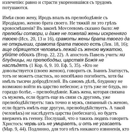
излечепію: равно и страсти укоренившіяся съ трудомъ
потушаются.
Имѣя свою жену, Иродъ впалъ въ прелюбодѣяніе съ
Иродіадою, женою брата своего. Не тяжкій ли это грѣхъ
кровосмѣшенія? Въ законѣ Моѵсеевомъ сказано было:
не
прелюбы сотвори, и даже не пожелай жены искренняго
твоею
(Исх. 20, 13 и 16),
срамоты жены брата твоего да
не открыеши, срамота брата твоего есть
(Лев. 18, 16);
аще обрящется человѣкъ лежай съ женою мужатою,
убійте обоихъ
(Втор. 22, 22). А апостолъ Павелъ учитъ:
ни
блудницы, ни прелюбодѣи, царствія Божія не
наслѣдятъ
(1 Кор. 6, 9. 10. Еф. 5, 35). «Кто не
довольствуется (своею женою), говоритъ св. Іоаннъ Златоустъ,
тотъ не можетъ спастись, но неизбѣжно погибнетъ, хотя бы
имѣлъ тысячи добродѣтелей. Въ самомъ дѣлѣ, блуднику не
возможно войти въ царство небесное; а тутъ уже не блудъ, но
гораздо болѣе, – прелюбодѣяніе. Какъ жена, которая связана
съ мужемъ, если будетъ еще въ связи съ другимъ, уже
прелюбодѣйствуетъ: такъ точно и мужъ, связанный съ женою,
если будетъ имѣть еще другую, прелюбодѣйствуетъ. А такой
(человѣкъ) не наслѣдуетъ царства (небеснаго), но будетъ
вверженъ въ геенну. Послушай, что о такихъ людяхъ говоритъ
Христосъ:
червь ихъ не умираетъ, и отъ не угасаетъ
(Мар. 9, 44). Подлинно, для того нѣтъ никакого извиненія, кто