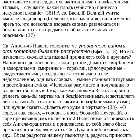
растлѣваете свои сердца ихъ растлѣнными и изнѣженными
тѣлами, – слушайте, какой плодъ (убійство) принесло
искусное плясаніе»{36}! А св. Василій Великій учитъ:
«многіе люди добродѣтельные, къ сожалѣнію, пали именно
чрезъ то, что дозволяли взорамъ своимъ развлекаться и
останавливаться на предметахъ обольстительныхъ и
опасныхъ»{37}.
Св. Апостолъ Павелъ говоритъ:
не упивайтеся виномъ,
отъ котораго бываетъ распутство
(Ефес. 5, 18). Но кто
изчислитъ, сколько зла пьяный причиняетъ себѣ и другимъ?
Напившись до опьяненія, люди кроткіе дѣлаются свирѣпыми
и вздорливыми, смиренные – гордыми, цѣломудренные –
сладострастными, воздержвые – готовыми на все
недозволенное, однимъ словомъ – умные становятся глупыми
и достойными смѣха. «Человѣка разумнаго и получившаго
владычество надъ всѣмъ, скажемъ словами Златоуста, вино
дѣлаетъ какъ-бы мертвымъ и бездѣйственнымъ, и заставляетъ
лежать, какъ-бы связаннаго какими неразрѣшимыми узами;
или лучше сказать, дѣлаетъ его хуже и мертваго»{38}. «О
горе, и еще скажу, – говоритъ преп. Ѳеодосій Печерскій, о
горе пребывающимъ въ пьянствѣ! Пьянствомъ отгоняемъ отъ
себя Ангела-хранителя и привлекаемъ къ себѣ злаго бѣса;
чрезъ пьянство удаляемся отъ Св. Духа и приближаемся къ
аду... Бѣсы радуются нашему пьянству и, радуясь, приносятъ