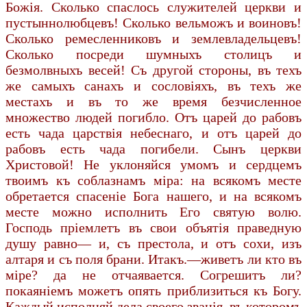
Божiя. Сколько спаслось служителей церкви и
пустыннолюбцевъ! Сколько вельможъ и воиновъ!
Сколько ремесленниковъ и землевладельцевъ!
Сколько посреди шумныхъ столицъ и
безмолвныхъ весей! Съ другой стороны, въ техъ
же самыхъ санахъ и сословiяхъ, въ техъ же
местахъ и въ то же время безчисленное
множество людей погибло. Отъ царей до рабовъ
есть чада царствiя небеснаго, и отъ царей до
рабовъ есть чада погибели. Сынъ церкви
Христовой! Не уклоняйся умомъ и сердцемъ
твоимъ къ соблазнамъ мiра: на всякомъ месте
обретается спасенiе Бога нашего, и на всякомъ
месте можно исполнить Его святую волю.
Господь прiемлетъ въ свои объятiя праведную
душу равно— и, съ престола, и отъ сохи, изъ
алтаря и съ поля брани. Итакъ.—живетъ ли кто въ
мiре? да не отчаявается. Согрешитъ ли?
покаянiемъ можетъ опять приблизиться къ Богу.
Каждый исполняй дела своего званiя, въ которомъ