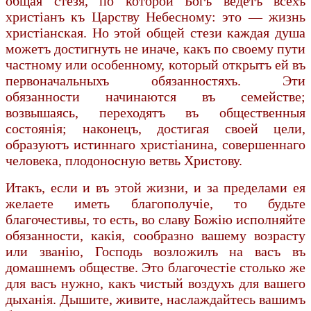
общая стезя, по которой Богъ ведетъ всехъ
христiанъ къ Царству Небесному: это — жизнь
христiанская. Но этой общей стези каждая душа
можетъ достигнуть не иначе, какъ по своему пути
частному или особенному, который открытъ ей въ
первоначальныхъ обязанностяхъ. Эти
обязанности начинаются въ семействе;
возвышаясь, переходятъ въ общественныя
состоянiя; наконецъ, достигая своей цели,
образуютъ истиннаго христiанина, совершеннаго
человека, плодоносную ветвь Христову.
Итакъ, если и въ этой жизни, и за пределами ея
желаете иметь благополучiе, то будьте
благочестивы, то есть, во славу Божiю исполняйте
обязанности, какiя, сообразно вашему возрасту
или званiю, Господь возложилъ на васъ въ
домашнемъ обществе. Это благочестiе столько же
для васъ нужно, какъ чистый воздухъ для вашего
дыханiя. Дышите, живите, наслаждайтесь вашимъ