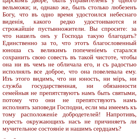
вельможи; и, однако же, былъ столько любезенъ
Богу, что въ одно время удостоился небеснаго
виденiя, какого редко удостоиваются и
строжайшiе пустынножители. Вы спросите: за
что нашелъ онъ у Господа такую благодать?
Единственно за то, что этотъ благословенный
юноша съ великимъ попеченiемъ старался
сохранить свою совесть въ такой чистоте, чтобы
она ни въ чемъ не обличала его, и съ радостью
исполнялъ все доброе, что она повелевала ему.
Изъ этого видимъ, что ни юность, ни мiръ, ни
служба государственная, ни обязанности
семейныя не препятствуютъ намъ быть святыми,
потому что они не препятствуютъ намъ
исполнять заповеди Господни, если мы имеемъ къ
тому расположенiе добродетелей! Напротивъ,
горесть окружающихъ насъ не причиняетъ ли
мучительное состоянiе и нашимъ сердцамъ?