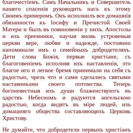
благочестiемъ. Самъ Начальникъ и Совершитель
нашего спасенiя руководить насъ къ этому
Своимъ примеромъ. Онъ исполнилъ все домашнiя
обязанности къ Iосифу и Пречистой Своей
Матери и былъ въ повиновенiи у нихъ. Апостолы
и ихъ преемники, научая вновь устрояемыя
церкви вере, любви и надежде, постоянно
напоминали имъ о семейныхъ добродетеляхъ.
Дети слова Божiя, первые христiане, съ
благоговенiемъ исполняя ихъ наставленiя, это
благое иго и легкое бремя принимали на себя съ
радостью, чрезъ что и сами сделались святыми
наставниками своего потомства. Теперь
богоневестныя ихъ души блаженствуютъ въ
царствъ Небесномъ и радуются ангельскою
радостью, когда видятъ въ мiре людей, изъ
домашняго общества составляющихъ Церковь
Христову.
Не думайте, что добродетели первыхъ христiанъ