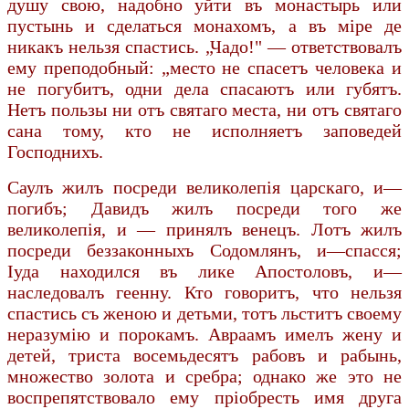
душу свою, надобно уйти въ монастырь или
пустынь и сделаться монахомъ, а въ мiре де
никакъ нельзя спастись. „Чадо!" — ответствовалъ
ему преподобный: „место не спасетъ человека и
не погубитъ, одни дела спасаютъ или губятъ.
Нетъ пользы ни отъ святаго места, ни отъ святаго
сана тому, кто не исполняетъ заповедей
Господнихъ.
Саулъ жилъ посреди великолепiя царскаго, и—
погибъ; Давидъ жилъ посреди того же
великолепiя, и — принялъ венецъ. Лотъ жилъ
посреди беззаконныхъ Содомлянъ, и—спасся;
Iуда находился въ лике Апостоловъ, и—
наследовалъ геенну. Кто говоритъ, что нельзя
спастись съ женою и детьми, тотъ льститъ своему
неразумiю и порокамъ. Авраамъ имелъ жену и
детей, триста восемьдесятъ рабовъ и рабынь,
множество золота и сребра; однако же это не
воспрепятствовало ему прiобресть имя друга