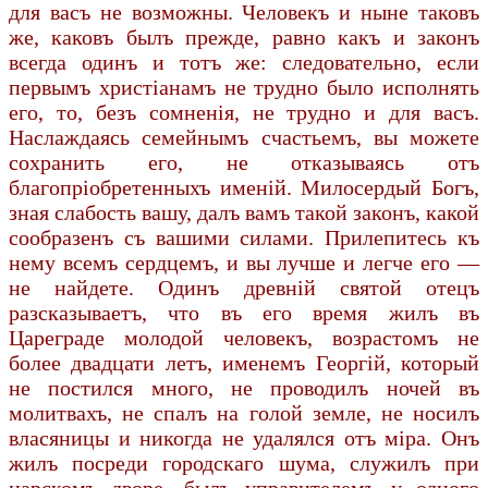
для васъ не возможны. Человекъ и ныне таковъ
же, каковъ былъ прежде, равно какъ и законъ
всегда одинъ и тотъ же: следовательно, если
первымъ христiанамъ не трудно было исполнять
его, то, безъ сомненiя, не трудно и для васъ.
Наслаждаясь семейнымъ счастьемъ, вы можете
сохранить его, не отказываясь отъ
благопрiобретенныхъ именiй. Милосердый Богъ,
зная слабость вашу, далъ вамъ такой законъ, какой
сообразенъ съ вашими силами. Прилепитесь къ
нему всемъ сердцемъ, и вы лучше и легче его —
не найдете. Одинъ древнiй святой отецъ
разсказываетъ, что въ его время жилъ въ
Цареграде молодой человекъ, возрастомъ не
более двадцати летъ, именемъ Георгiй, который
не постился много, не проводилъ ночей въ
молитвахъ, не спалъ на голой земле, не носилъ
власяницы и никогда не удалялся отъ мiра. Онъ
жилъ посреди городскаго шума, служилъ при
царскомъ дворе, былъ управителемъ у одного