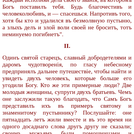
Богъ поставилъ тебя. Будь благочестивъ и
человеколюбивъ, и — спасешься. Напротивъ того,
хотя бы кто и удалился въ безмолвную пустыню,
а злыхъ делъ и злой воли своей не броситъ, тотъ
неминуемо погибнетъ".
II.
Одинъ святой старецъ, славный добродетелями и
даромъ чудотворенiя, по гласу небесному
предпринялъ дальнее путешествiе, чтобы найти и
увидеть двухъ человекъ, которые больше его
угодили Богу. Кто же эти примерные люди? Две
молодыя женщины, супруги двухъ братьевъ. Чемъ
оне заслужили такую благодать, что Самъ Богъ
представилъ ихъ въ примеръ святому и
знаменитому пустыннику? Послушайте: оне
пятнадцать летъ жили вместе и въ это время ни
одного досаднаго слова другъ другу не сказали;
своимъ мужьямъ были помощницами и