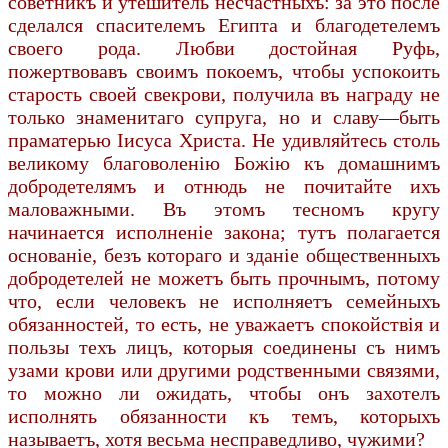
советникъ и утешитель несчастныхъ: за это после
сделался спасителемъ Египта и благодетелемъ
своего рода. Любви достойная Руфь,
пожертвовавъ своимъ покоемъ, чтобы успокоить
старость своей свекрови, получила въ награду не
только знаменитаго супруга, но и славу—быть
праматерью Iисуса Христа. Не удивляйтесь столь
великому благоволенiю Божiю къ домашнимъ
добродетелямъ и отнюдь не почитайте ихъ
маловажными. Въ этомъ тесномъ кругу
начинается исполненiе закона; тутъ полагается
основанiе, безъ котораго и зданiе общественныхъ
добродетелей не можетъ быть прочнымъ, потому
что, если человекъ не исполняетъ семейныхъ
обязанностей, то есть, не уважаетъ спокойствiя и
пользы техъ лицъ, которыя соединены съ нимъ
узами крови или другими родственными связями,
то можно ли ожидать, чтобы онъ захотелъ
исполнять обязанности къ темъ, которыхъ
называетъ, хотя весьма несправедливо, чужими?