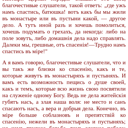
благочестивые слушатели, такой ответъ: „где ужъ
намъ спастись, батюшка! вотъ какъ бы мы жили
въ монастыре или въ пустыни какой, — другое
дело. А тутъ иной разъ и хочешь помолиться,
хочешь подумать о грехахъ, да некогда: либо на
поле зовутъ, либо домашнiя дела надо справлять.
Далеки мы, грешные, отъ спасенiя!—Трудно намъ
спастись въ мiре!"
А я вамъ говорю, благочестивые слушатели, что и
вы такъ же близки ко спасенiю, какъ и те,
которые живутъ въ монастыряхъ и пустыняхъ. И
вамъ есть возможность пещись о душе своей,
какъ и темъ, которые всю жизнь свою посвятили
на служенiе одному Богу. Ведь не дела житейскiя
губятъ насъ, а злая наша воля: не место и санъ
спасаютъ насъ, а вера и добрыя дела. Конечно, въ
мiре больше соблазновъ и препятствiй ко
спасенiю, нежели въ монастыряхъ и пустыняхъ;
но чемъ труднее борьба, темъ славнее победа;