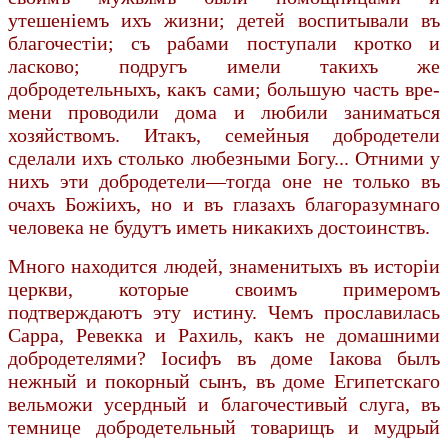
утешенiемъ ихъ жизни; детей воспитывали въ
благочестiи; съ рабами поступали кротко и
ласково; подругъ имели такихъ же
добродетельныхъ, какъ сами; большую часть вре­
мени проводили дома и любили заниматься
хозяйствомъ. Итакъ, семейныя добродетели
сделали ихъ столько любез­ными Богу... Отними у
нихъ эти добродетели—тогда оне не только въ
очахъ Божiихъ, но и въ глазахъ благоразумнаго
человека не будутъ иметь никакихъ достоинствъ.
Много находится людей, знаменитыхъ въ исторiи
церкви, которые своимъ примеромъ
подтверждаютъ эту истину. Чемъ прославилась
Сарра, Ревекка и Рахиль, какъ не домашними
добродетелями? Iосифъ въ доме Iакова былъ
нежный и покорный сынъ, въ доме Египетскаго
вельможи усердный и благочестивый слуга, въ
темнице добродетельный товарищъ и мудрый