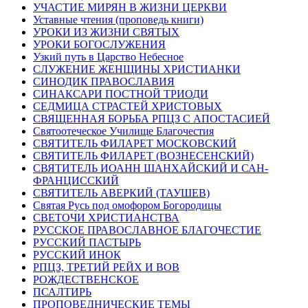
УЧАСТИЕ МИРЯН В ЖИЗНИ ЦЕРКВИ
Уставные чтения (проповедь книги)
УРОКИ ИЗ ЖИЗНИ СВЯТЫХ
УРОКИ БОГОСЛУЖЕНИЯ
Узкий путь в Царство Небесное
СЛУЖЕНИЕ ЖЕНЩИНЫ ХРИСТИАНКИ
СИНОДИК ПРАВОСЛАВИЯ
СИНАКСАРИ ПОСТНОЙ ТРИОДИ
СЕДМИЦА СТРАСТЕЙ ХРИСТОВЫХ
СВЯЩЕННАЯ БОРЬБА РПЦЗ С АПОСТАСИЕЙ
Святоотеческое Училище Благочестия
СВЯТИТЕЛЬ ФИЛАРЕТ МОСКОВСКИЙ
СВЯТИТЕЛЬ ФИЛАРЕТ (ВОЗНЕСЕНСКИЙ)
СВЯТИТЕЛЬ ИОАНН ШАНХАЙСКИЙ И САН-
ФРАНЦИССКИЙ
СВЯТИТЕЛЬ АВЕРКИЙ (ТАУШЕВ)
Святая Русь под омофором Богородицы
СВЕТОЧИ ХРИСТИАНСТВА
РУССКОЕ ПРАВОСЛАВНОЕ БЛАГОЧЕСТИЕ
РУССКИЙ ПАСТЫРЬ
РУССКИЙ ИНОК
РПЦЗ, ТРЕТИЙ РЕЙХ И ВОВ
РОЖДЕСТВЕНСКОЕ
ПСАЛТИРЬ
ПРОПОВЕДНИЧЕСКИЕ ТЕМЫ