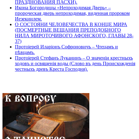
ПРАЗДНОВАНИЯ ПАСХИ).
Икона Богородицы «Непроходимая Дверь» –
пророческая дверь непроходимая, виденная пророком
Иезекиилем.
О СОСТОЯНИ ЧЕЛОВЕЧЕСТВА В КОНЦЕ МИРА
(ПОСМЕРТНЫЕ ВЕЩАНИЯ ПРЕПОДОБНОГО
НИЛА МИРОТОЧИВОГО АФОНСКОГО, ГЛАВЫ 28-
37)
Протоіерей Иларіонъ Софроновичъ – Чтецамъ и
пѣвцамъ.
Протоіерей Стефанъ Луканинъ – О значеніи крестныхъ
ходовъ и освященія воды (Слово въ день Происхожденія
честныхъ древъ Креста Господня).