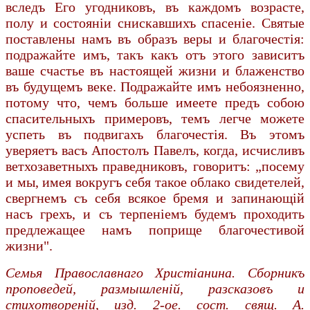
вследъ Его угодниковъ, въ каждомъ возрасте,
полу и состоянiи снискавшихъ спасенiе. Святые
поставлены намъ въ образъ веры и благочестiя:
подражайте имъ, такъ какъ отъ этого зависитъ
ваше счастье въ настоящей жизни и блаженство
въ будущемъ веке. Подражайте имъ небоязненно,
потому что, чемъ больше имеете предъ собою
спасительныхъ примеровъ, темъ легче можете
успеть въ подвигахъ благочестiя. Въ этомъ
уверяетъ васъ Апостолъ Павелъ, когда, исчисливъ
ветхозаветныхъ праведниковъ, говоритъ: „посему
и мы, имея вокругъ себя такое облако свидетелей,
свергнемъ съ себя всякое бремя и запинающiй
насъ грехъ, и съ терпенiемъ будемъ проходить
пред­лежащее намъ поприще благочестивой
жизни".
Семья Православнаго Христiанина. Сборникъ
проповедей, размышленiй, разсказовъ и
стихотворенiй, изд. 2-ое. сост. свящ. А.