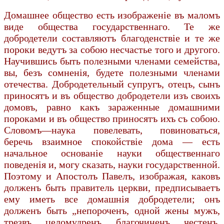
Домашнее общество есть изображенiе въ маломъ
виде общества государственнаго. Те же
добродетели составляютъ благоденствiе и те же
пороки ведутъ за собою несчастье того и другого.
Научившись быть полезными членами семейства,
вы, безъ сомненiя, будете полезными членами
отечества. Добродетельный супругъ, отецъ, сынъ
приносятъ и въ общество добродетели изъ своихъ
домовъ, равно какъ зараженные домашними
пороками и въ общество приносятъ ихъ съ собою.
Словомъ—наука повелевать, повиноваться,
беречь взаимное спокойствiе дома — есть
начальное основанiе науки общественнаго
поведенiя и, могу сказать, науки государственной.
Поэтому и Апостолъ Павелъ, изображая, каковъ
долженъ быть правитель церкви, предписываетъ
ему иметь все домашнiя добродетели; онъ
долженъ быть „непороченъ, одной жены мужъ,
трезвъ, целомудренъ, благочиненъ, честенъ,