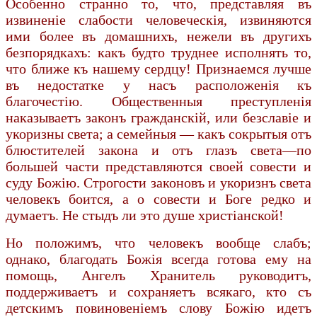
Особенно странно то, что, представляя въ
извиненiе слабости человеческiя, извиняются
ими более въ домашнихъ, нежели въ другихъ
безпорядкахъ: какъ будто труднее исполнять то,
что ближе къ нашему сердцу! Признаемся лучше
въ недостатке у насъ расположенiя къ
благочестiю. Общественныя преступленiя
наказываетъ законъ граждан­скiй, или безславiе и
укоризны света; а семейныя — какъ сокрытыя отъ
блюстителей закона и отъ глазъ света—по
большей части представляются своей совести и
суду Божiю. Строгости законовъ и укоризнъ света
человекъ боится, а о совести и Боге редко и
думаетъ. Не стыдъ ли это душе христiанской!
Но положимъ, что человекъ вообще слабъ;
однако, благодать Божiя всегда готова ему на
помощь, Ангелъ Хранитель руководитъ,
поддерживаетъ и сохраняетъ всякаго, кто съ
детскимъ повиновенiемъ слову Божiю идетъ