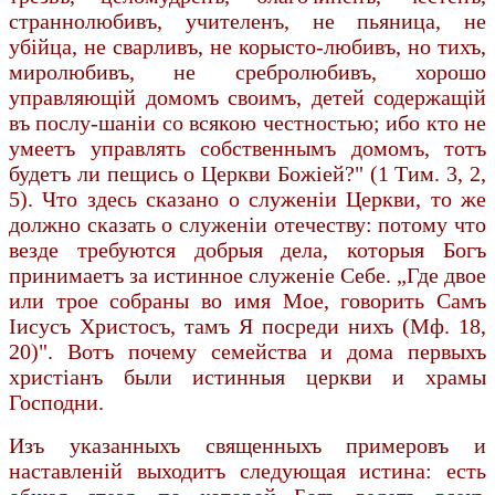
страннолюбивъ, учителенъ, не пьяница, не
убiйца, не сварливъ, не корысто-любивъ, но тихъ,
миролюбивъ, не сребролюбивъ, хорошо
управляющiй домомъ своимъ, детей содержащiй
въ послу-шанiи со всякою честностью; ибо кто не
умеетъ управлять собственнымъ домомъ, тотъ
будетъ ли пещись о Церкви Божiей?" (1 Тим. 3, 2,
5). Что здесь сказано о служенiи Церкви, то же
должно сказать о служенiи отечеству: потому что
везде требуются добрыя дела, которыя Богъ
принимаетъ за истинное служенiе Себе. „Где двое
или трое собраны во имя Мое, говорить Самъ
Iисусъ Христосъ, тамъ Я посреди нихъ (Мф. 18,
20)". Вотъ почему семейства и дома первыхъ
христiанъ были истинныя церкви и храмы
Господни.
Изъ указанныхъ священныхъ примеровъ и
наставленiй выходитъ следующая истина: есть