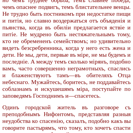
чемъ опаснее подвигъ, темъ блистательнее венцы.
Не трудно быть постникомъ при недостатке пищи
и питiя, но славно воздержаться отъ объяденiя и
пьянства, когда въ обилiи предлагается яствiе и
питiе. Не мудрено быть нестяжательнымъ тому,
кто не обремененъ семействомъ; но удивительно
видеть безсребренника, когда у него есть жена и
дети. Не мы, дети, первые въ мiре, не мы будемъ и
последнiе. А между темъ сколько мiрянъ, подобно
вамъ, часто совершенно неграмотныхъ, спаслись
и блаженствуютъ тамъ—въ обителяхъ Отца
небеснаго. Мужайтесь, боритесь, не поддавайтесь
соблазнамъ и искушешямъ мiра, поступайте по
заповедямъ Господнимъ и—спасетесь.
Одинъ городской житель въ разговоре съ
преподобнымъ Нифонтомъ, представляя разныя
неудобства ко спасенiю, сказалъ, подобно какъ вы
говорите пастырямъ, что тому, кто хочетъ спасти