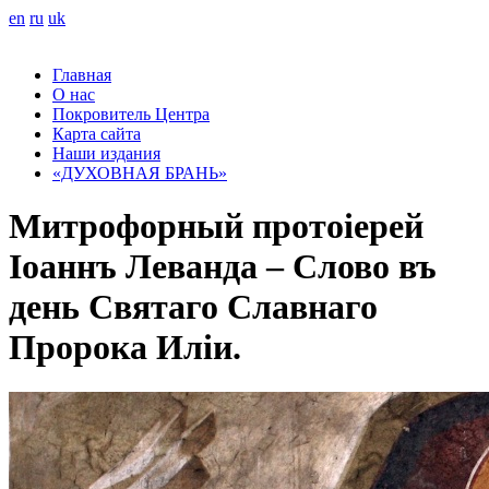
en
ru
uk
Главная
О нас
Покровитель Центра
Карта сайта
Наши издания
«ДУХОВНАЯ БРАНЬ»
Митрофорный протоіерей
Іоаннъ Леванда – Слово въ
день Святаго Славнаго
Пророка Иліи.