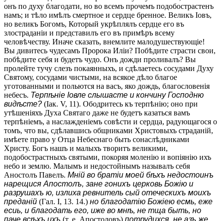
онъ по духу благодати, но во всемъ прочемъ подобострастенъ
намъ; и тѣло имѣлъ смертное и сердце бренное. Великъ Іовъ,
но великъ Богомъ, Который укрѣплялъ сердце его въ
злостраданіи и представилъ его въ примѣръ всему
человѣчеству. Иначе сказать, внемлите малодушествующіе!
Вы дивитесь чудесамъ Пророка Иліи? Побѣдите страсти свои,
побѣдите себя и будетъ чудо. Онъ дожди проливалъ? Вы
пролейте тучу слезъ покаянныхъ, и сдѣлаетесь сосудами Духу
Святому, сосудами чистыми, на всякое дѣло благое
уготованными и польются на васъ, яко дождь, благословенія
небесъ.
Терпѣніе Іовле слышасте и кончину Господню
видѣсте?
(Іак. V, 11). Ободритесь къ терпѣнію; оно при
утѣшеніяхъ Духа Святаго даже не будетъ казаться вамъ
терпѣніемъ, а наслажденіемъ совѣсти и сердца, радующагося о
томъ, что вы, сдѣлавшись общниками Христовыхъ страданій,
имѣете право у Отца Небеснаго быть сонаслѣдниками
Христу. Богъ нашъ и малыхъ творитъ великими,
подобострастныхъ святыми, покоряя моленію и вопіянію ихъ
небо и землю. Малымъ и недостойнымъ называлъ себя
Аностолъ Павелъ.
Мній во братіи моей бѣхъ недостоинъ
нарещися Апостолъ, зане гонихъ церковь Божію и
разрушахъ ю, излиха ревнитель сый отеческихъ моихъ
преданій
(Гал. I, 13. 14.)
но благодатію Божіею есмь, еже
есиь, и благодать его, иже во мнѣ, не тща быть, но
паче всѣхъ ихъ
(т. е. Апостоловъ)
потрудихся, не азъ же,