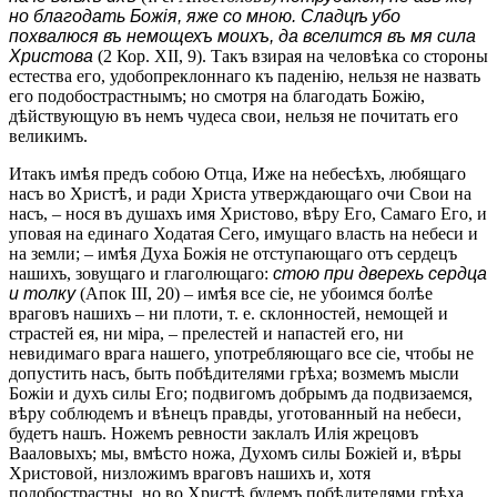
но благодать Божія, яже со мною. Сладцѣ убо
похвалюся въ немощехъ моихъ, да вселится въ мя сила
Христова
(2 Кор. XII, 9). Такъ взирая на человѣка со стороны
естества его, удобопреклоннаго къ паденію, нельзя не назвать
его подобострастнымъ; но смотря на благодать Божію,
дѣйствующую въ немъ чудеса свои, нельзя не почитать его
великимъ.
Итакъ имѣя предъ собою Отца, Иже на небесѣхъ, любящаго
насъ во Христѣ, и ради Христа утверждающаго очи Свои на
насъ, – нося въ душахъ имя Христово, вѣру Его, Самаго Его, и
уповая на единаго Ходатая Сего, имущаго власть на небеси и
на земли; – имѣя Духа Божія не отступающаго отъ сердецъ
нашихъ, зовущаго и глаголющаго:
стою при дверехь сердца
и толку
(Апок III, 20) – имѣя все сіе, не убоимся болѣе
враговъ нашихъ – ни плоти, т. е. склонностей, немощей и
страстей ея, ни міра, – прелестей и напастей его, ни
невидимаго врага нашего, употребляющаго все сіе, чтобы не
допустить насъ, быть побѣдителями грѣха; возмемъ мысли
Божіи и духъ силы Его; подвигомъ добрымъ да подвизаемся,
вѣру соблюдемъ и вѣнецъ правды, уготованный на небеси,
будетъ нашъ. Ножемъ ревности заклалъ Илія жрецовъ
Вааловыхъ; мы, вмѣсто ножа, Духомъ силы Божіей и, вѣры
Христовой, низложимъ враговъ нашихъ и, хотя
подобострастны, но во Христѣ будемъ побѣдителями грѣха.