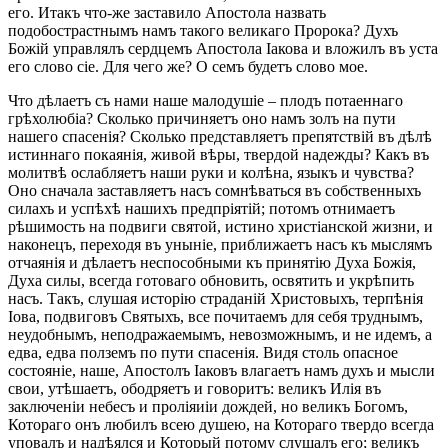
его. Итакъ что-же заставило Апостола назвать
подобострастнымъ намъ такого великаго Пророка? Духъ
Божій управлялъ сердцемъ Апостола Іакова и вложилъ въ уста
его слово сіе. Для чего же? О семъ будетъ слово мое.
Что дѣлаетъ съ нами наше малодушіе – плодъ потаеннаго
грѣхолюбіа? Сколько причиняетъ оно намъ золъ на пути
нашего спасенія? Сколько представляетъ препятствій въ дѣлѣ
истиннаго покаянія, живой вѣры, твердой надежды? Какъ въ
молитвѣ ослабляетъ наши руки и колѣна, языкъ и чувства?
Оно сначала заставляетъ насъ сомнѣваться въ собственныхъ
силахъ и успѣхѣ нашихъ предпріятій; потомъ отнимаетъ
рѣшимость на подвиги святой, истино христіанской жизни, и
наконецъ, переходя въ уныніе, приближаетъ насъ къ мыслямъ
отчаянія и дѣлаетъ неспособными къ принятію Духа Божія,
Духа силы, всегда готоваго обновить, освятить и укрѣпить
насъ. Такъ, слушая исторію страданій Христовыхъ, терпѣнія
Іова, подвиговъ Святыхъ, все почитаемъ для себя труднымъ,
неудобнымъ, неподражаемымъ, невозможнымъ, и не идемъ, а
едва, едва полземъ по пути спасенія. Видя столь опасное
состояніе, наше, Апостолъ Іаковъ влагаетъ намъ духъ и мысли
свои, утѣшаетъ, ободряетъ и говоритъ: великъ Илія въ
заключеніи небесъ и проліяиіи дождей, но великъ Богомъ,
Котораго онъ любилъ всею душею, на Котораго твердо всегда
уповалъ и надѣялся и Который потому слушалъ его; великъ