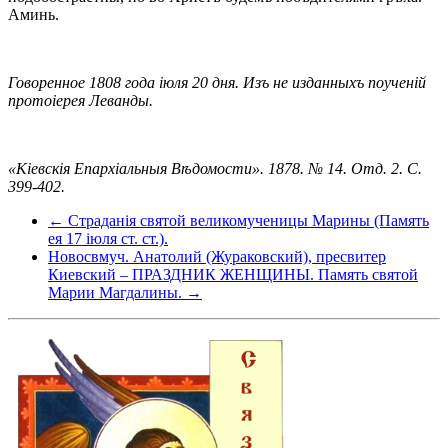
Аминь.
Говоренное 1808 года іюля 20 дня. Изъ не изданныхъ поученій
протоіерея Леванды.
«Кіевскiя Епархiальныя Вѣдомости». 1878. № 14. Отд. 2. С.
399-402.
← Страданія святой великомученицы Марины (Память
ея 17 іюля ст. ст.).
Новосвмуч. Анатолий (Жураковский), пресвитер
Киевский – ПРАЗДНИК ЖЕНЩИНЫ. Память святой
Марии Магдалины. →