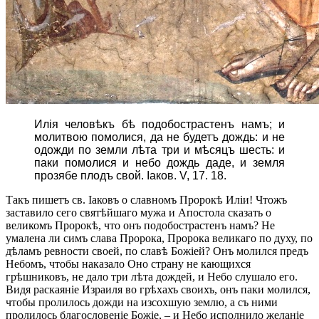
Илія человѣкъ бѣ подобострастенъ намъ; и
молитвою помолися, да не будетъ дождь: и не
одожди по земли лѣта три и мѣсяцъ шесть: и
паки помолися и небо дождь даде, и земля
прозябе плодъ свой. Іаков. V, 17. 18.
Такъ пишетъ св. Іаковъ о славномъ Пророкѣ Иліи! Чтожъ
заставило сего святѣйшаго мужа и Апостола сказать о
великомъ Пророкѣ, что онъ подобострастенъ намъ? Не
умалена ли симъ слава Пророка, Пророка великаго по духу, по
дѣламъ ревности своей, по славѣ Божіей? Онъ молился предъ
Небомъ, чтобы наказало Оно страну не кающихся
грѣшниковъ, не дало три лѣта дождей, и Небо слушало его.
Видя раскаяніе Израиля во грѣхахъ своихъ, онъ паки молился,
чтобы пролилось дожди на изсохшую землю, а съ ними
пролилось благословеніе Божіе, – и Небо исполнило желаніе