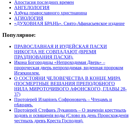
Апостасия последних времен
АНГЕЛОЛОГИЯ
Азбука православного христианина
АГИОЛОГИЯ
«ДУХОВНАЯ БРАНЬ». Свято-Афанасьевское издание
Популярное:
ПРАВОСЛАВНАЯ И ИУДЕЙСКАЯ ПАСХИ
НИКОГДА НЕ СОВПАДАЮТ (ВРЕМЯ
ПРАЗДНОВАНИЯ ПАСХИ).
Икона Богородицы «Непроходимая Дверь» –
пророческая дверь непроходимая, виденная пророком
Иезекиилем.
О СОСТОЯНИ ЧЕЛОВЕЧЕСТВА В КОНЦЕ МИРА
(ПОСМЕРТНЫЕ ВЕЩАНИЯ ПРЕПОДОБНОГО
НИЛА МИРОТОЧИВОГО АФОНСКОГО, ГЛАВЫ 28-
37)
Протоіерей Иларіонъ Софроновичъ – Чтецамъ и
пѣвцамъ.
Протоіерей Стефанъ Луканинъ – О значеніи крестныхъ
ходовъ и освященія воды (Слово въ день Происхожденія
честныхъ древъ Креста Господня).