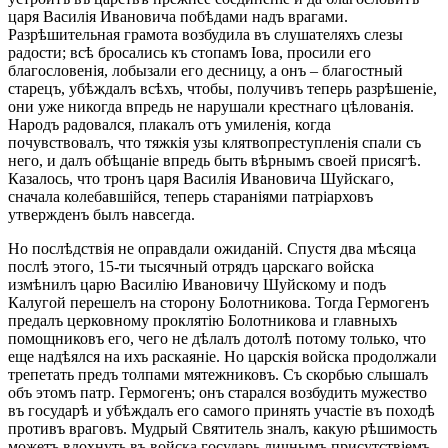
царя Василія Ивановича побѣдами надъ врагами.
Разрѣшительная грамота возбудила въ слушателяхъ слезы
радости; всѣ бросались къ стопамъ Іова, просили его
благословенія, лобызали его десницу, а онъ – благостный
старецъ, убѣждалъ всѣхъ, чтобы, получивъ теперь разрѣшеніе,
они уже никогда впредь не нарушали крестнаго цѣлованія.
Народъ радовался, плакалъ отъ умиленія, когда
почувствовалъ, что тяжкія узы клятвопреступленія спали съ
него, и далъ обѣщаніе впредь быть вѣрнымъ своей присягѣ.
Казалось, что тронъ царя Василія Ивановича Шуйскаго,
сначала колебавшійся, теперь стараніями патріарховъ
утвержденъ былъ навсегда.
Но послѣдствія не оправдали ожиданій. Спустя два мѣсяца
послѣ этого, 15-ти тысячный отрядъ царскаго войска
измѣнилъ царю Василію Ивановичу Шуйскому и подъ
Калугой перешелъ на сторону Болотникова. Тогда Гермогенъ
предалъ церковному проклятію Болотникова и главныхъ
помощниковъ его, чего не дѣлалъ дотолѣ потому только, что
еще надѣялся на ихъ раскаяніе. Но царскія войска продолжали
трепетать предъ толпами мятежниковъ. Съ скорбью слышалъ
объ этомъ патр. Гермогенъ; онъ старался возбудить мужество
въ государѣ и убѣждалъ его самого принять участіе въ походѣ
противъ враговъ. Мудрый Святитель зналъ, какую рѣшимость
можетъ вдохнуть въ войска государь личнымъ присутствіемъ