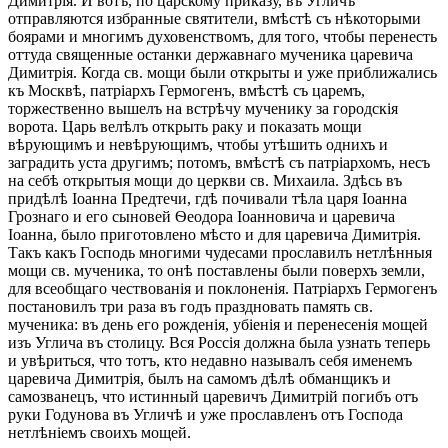
Димитрія. И вотъ, по царскому приказу, въ Угличъ
отправляются избранные святители, вмѣстѣ съ нѣкоторыми
боярами и многимъ духовенствомъ, для того, чтобы перенесть
оттуда священные останки державнаго мученика царевича
Димитрія. Когда св. мощи были открыты и уже приближались
къ Москвѣ, патріархъ Гермогенъ, вмѣстѣ съ царемъ,
торжественно вышелъ на встрѣчу мученику за городскія
ворота. Царь велѣлъ открыть раку и показать мощи
вѣрующимъ и невѣрующимъ, чтобы утѣшить однихъ и
заградить уста другимъ; потомъ, вмѣстѣ съ патріархомъ, несъ
на себѣ открытыя мощи до церкви св. Михаила. Здѣсь въ
придѣлѣ Іоанна Предтечи, гдѣ почивали тѣла царя Іоанна
Грознаго и его сыновей Ѳеодора Іоанновича и царевича
Іоанна, было приготовлено мѣсто и для царевича Димитрія.
Такъ какъ Господь многими чудесами прославилъ нетлѣнныя
мощи св. мученика, то онѣ поставлены были поверхъ земли,
для всеобщаго чествованія и поклоненія. Патріархъ Гермогенъ
постановилъ три раза въ годъ праздновать память св.
мученика: въ день его рожденія, убіенія и перенесенія мощей
изъ Углича въ столицу. Вся Россія должна была узнать теперь
и увѣриться, что тотъ, кто недавно называлъ себя именемъ
царевича Димитрія, былъ на самомъ дѣлѣ обманщикъ и
самозванецъ, что истинный царевичъ Димитрій погибъ отъ
руки Годунова въ Угличѣ и уже прославленъ отъ Господа
нетлѣніемъ своихъ мощей.