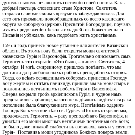
духомъ о такомъ печальномъ состояніи своей паствы. Какъ
добрый пастырь словеснаго стада Христова, Святитель
старался словомъ своимъ вразумить заблуждающихся. Для
сего онъ призывалъ новообращенныхъ со всего казанскаго
округа въ соборную церковь Пресвятой Богородицы, поучалъ
ихъ въ продолженіи нѣсколькихъ дней отъ Божественнаго
Писанія и убѣждалъ, какъ подобаетъ жить христіанамъ.
1595-й годъ принесъ новое утѣшеніе для жителей Казанской
области. Въ этомъ году были открыты мощи святителей
казанскихъ Гурія и Варсонофія. Трогательно описываетъ самъ
Гермогенъ это открытіе. «Это было, – пишетъ Святитель, 4
октября. И мнѣ, смиренному, пришлось повѣдать, что мы
достигли до цѣльбоносныхъ гробовъ преподобныхъ отцовъ.
Тогда, со всѣмъ освященнымъ соборомъ, принесши Господу
Богу жертвы и отпѣвъ панихиду, пришли мы въ монастырь и
поклонились нетлѣннымъ гробамъ Гурія и Варсонофія.
Сперва вскрыли гробъ архіепископа Гурія, и чудное намъ
представилось зрѣлище, какого не надѣялись видѣть: вся рака
исполнена была благоуханнаго мѵра. Нетлѣніемъ одарилъ
Господь Богъ честное тѣло св. Гурія». «Потомъ открыли мы, –
продолжаетъ Гермогенъ, – раку преподобнаго Варсонофія, и
увидѣли его мощи многимъ нетлѣніемъ почтенныя отъ Бога;
не было даже никакой слабости въ составахъ, какъ и у святаго
Гурія». Поставивъ мощи угодниковъ Божіихъ поверхъ земли,