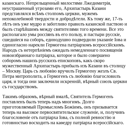
казанскаго. Непрельщенный милостями Лжедимитрія,
неустрашенный угрозами его, Архипастырь Казани
представлялся всѣмъ столпомъ церкви, мужемъ
непоколебимой твердости и добродѣтели. Къ тому же, 17-ть
лѣтъ онъ уже мудро и заботливо правилъ казанской паствою и
былъ старѣйшимъ между святителями того времени. Все это
располагало умы россіянъ въ его пользу, и пастыри русскіе,
сшедшіеся на соборъ, единодушно подвердили указаніе Іова и
единогласно нарекли Гермогена патріархомъ всероссійскимъ.
Народъ съ нетерпѣніемъ ожидалъ немедленнаго посвященія
новоизбраннаго патріарха, которое и было совершено
соборомъ нашихъ русскихъ епископовъ, какъ скоро
мужественный Архипастырь прибылъ изъ Казани въ столицу
– Москву. Царь съ любовію вручилъ Гермогену жезлъ Св.
Петра митрополита, а Гермогенъ съ любовію благословилъ
царя, и тогда они заключили искренній, вѣрный союзъ церкви
съ государствомъ.
Такимъ образомъ, вѣрный вмалѣ, Святитель Гермогенъ
поставленъ былъ теперь надъ многимъ. Долго
приготовляемый Промысломъ Божіимъ, онъ призывается
теперь на высокое первосвятительское служеніе, и, получивъ
благословеніе отъ патріарха Іова, съ полной ревностію и
готовностью восходитъ на каѳедру патріарха всероссійскаго.