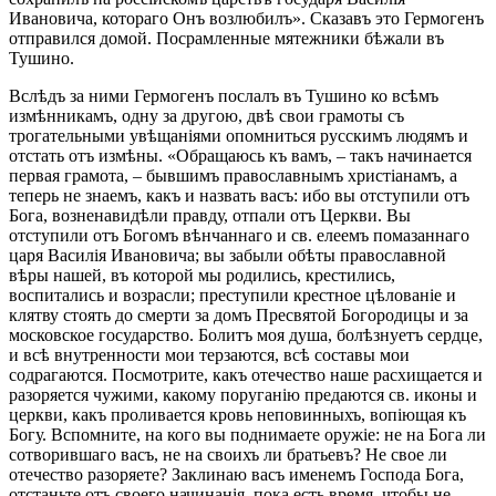
Ивановича, котораго Онъ возлюбилъ». Сказавъ это Гермогенъ
отправился домой. Посрамленные мятежники бѣжали въ
Тушино.
Вслѣдъ за ними Гермогенъ послалъ въ Тушино ко всѣмъ
измѣнникамъ, одну за другою, двѣ свои грамоты съ
трогательными увѣщаніями опомниться русскимъ людямъ и
отстать отъ измѣны. «Обращаюсь къ вамъ, – такъ начинается
первая грамота, – бывшимъ православнымъ христіанамъ, а
теперь не знаемъ, какъ и назвать васъ: ибо вы отступили отъ
Бога, возненавидѣли правду, отпали отъ Церкви. Вы
отступили отъ Богомъ вѣнчаннаго и св. елеемъ помазаннаго
царя Василія Ивановича; вы забыли обѣты православной
вѣры нашей, въ которой мы родились, крестились,
воспитались и возрасли; преступили крестное цѣлованіе и
клятву стоять до смерти за домъ Пресвятой Богородицы и за
московское государство. Болитъ моя душа, болѣзнуетъ сердце,
и всѣ внутренности мои терзаются, всѣ составы мои
содрагаются. Посмотрите, какъ отечество наше расхищается и
разоряется чужими, какому поруганію предаются св. иконы и
церкви, какъ проливается кровь неповинныхъ, вопіющая къ
Богу. Вспомните, на кого вы поднимаете оружіе: не на Бога ли
сотворившаго васъ, не на своихъ ли братьевъ? Не свое ли
отечество разоряете? Заклинаю васъ именемъ Господа Бога,
отстаньте отъ своего начинанія, пока есть время, чтобы не