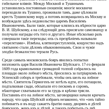
гибельное вліяніе. Между Москвой и Тушинымъ
установились постоянныя сношенія; многіе москвичи
переходили въ Тушино, проживали тамъ, даже цѣловали
крестъ Тушинскому вору, а потомъ возвращались въ Москву и
возбуждали здѣсь недовольство царемъ Василіемъ
Ивановичемъ. Были такіе, которые клялись въ вѣрности царю
В. И. Шуйскому, а на слѣдующій день присягали самозванцу и
получали награды отъ того и другаго. Иные нѣсколько разъ
совершали такіе переходы; ихъ съ презрѣніемъ называли
«перелетами». Измѣна, клятвопреступленія, кощунство надъ
святынею стали дѣломъ обыкновеннымъ. Свои и чужіе
злодѣи безжалостно терзали Русь.
Среди самыхъ московскихъ бояръ явились попытки
низложить царя Василія Ивановича Шуйскаго. 17-го февраля
1609 года крамольники громадной толпой собрались на
площади около лобнаго мѣста, бросились за патріархомъ въ
Успенскій соборъ и требовали, чтобы онъ шелъ на лобное
мѣсто. Святитель Гермогенъ не хотѣлъ идти, его потащили,
подталкивая сзади, обсыпали его пескомъ и соромъ,
нѣкоторые схватывали его за грудь и крѣпко трясли.
Поставивъ его на лобное мѣсто, заговорщики начали кричать
народу, что царь Шуйскій избранъ незаконно, что «онъ тайно
побиваетъ и въ воду сажаетъ братію нашу, дворянъ и дѣтей
боярскихъ, женъ ихъ и дѣтей, и такихъ побитыхъ съ двѣ