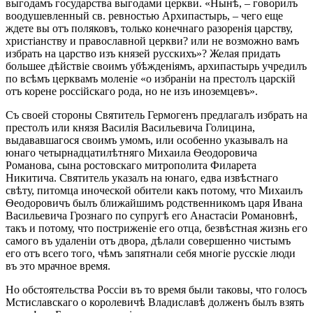
выгодамъ государства выгодами церкви. «Нынѣ, – говорилъ
воодушевленный св. ревностью Архипастырь, – чего еще
ждете вы отъ поляковъ, только конечнаго разоренія царству,
христіанству и православной церкви? или не возможно вамъ
избрать на царство изъ князей русскихъ»? Желая придать
большее дѣйствіе своимъ убѣжденіямъ, архипастырь учредилъ
по всѣмъ церквамъ моленіе «о избраніи на престолъ царскій
отъ корене россійскаго рода, но не изъ иноземцевъ».
Съ своей стороны Святитель Гермогенъ предлагалъ избрать на
престолъ или князя Василія Васильевича Голицина,
выдававшагося своимъ умомъ, или особенно указывалъ на
юнаго четырнадцатилѣтняго Михаила Ѳеодоровича
Романова, сына ростовскаго митрополита Филарета
Никитича. Святитель указалъ на юнаго, едва извѣстнаго
свѣту, питомца иноческой обители какъ потому, что Михаилъ
Ѳеодоровичъ былъ ближайшимъ родственникомъ царя Ивана
Васильевича Грознаго по супругѣ его Анастасіи Романовнѣ,
такъ и потому, что постриженіе его отца, безвѣстная жизнь его
самого въ удаленіи отъ двора, дѣлали совершенно чистымъ
его отъ всего того, чѣмъ запятнали себя многіе русскіе люди
въ это мрачное время.
Но обстоятельства Россіи въ то время были таковы, что голосъ
Мстиславскаго о королевичѣ Владиславѣ долженъ былъ взять