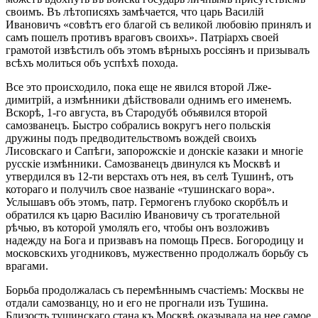
своимъ. Въ лѣтописяхъ замѣчается, что царь Василій
Ивановичъ «совѣтъ его благой съ великой любовію принялъ и
самъ пошелъ противъ враговъ своихъ». Патріархъ своей
грамотой извѣстилъ объ этомъ вѣрныхъ россіянъ и призывалъ
всѣхъ молиться объ успѣхѣ похода.
Все это происходило, пока еще не явился второй Лже-
димитрій, а измѣнники дѣйствовали однимъ его именемъ.
Вскорѣ, 1-го августа, въ Стародубѣ объявился второй
самозванецъ. Быстро собрались вокругъ него польскія
дружины подъ предводительствомъ вождей своихъ
Лисовскаго и Сапѣги, запорожскіе и донскіе казаки и многіе
русскіе измѣнники. Самозванецъ двинулся къ Москвѣ и
утвердился въ 12-ти верстахъ отъ нея, въ селѣ Тушинѣ, отъ
котораго и получилъ свое названіе «тушинскаго вора».
Услышавъ объ этомъ, патр. Гермогенъ глубоко скорбѣлъ и
обратился къ царю Василію Ивановичу съ трогательной
рѣчью, въ которой умолялъ его, чтобы онъ возложивъ
надежду на Бога и призвавъ на помощь Пресв. Богородицу и
московскихъ угодниковъ, мужественно продолжалъ борьбу съ
врагами.
Борьба продолжалась съ перемѣннымъ счастіемъ: Москвы не
отдали самозванцу, но и его не прогнали изъ Тушина.
Близость тушинскаго стана къ Москвѣ оказывала на нее самое