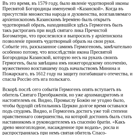
Въ это время, въ 1579 году, было явленіе чудотворной иконы
Пресвятой Богородицы именуемой «Казанской». Когда въ
присутствіи множества народа и духовенства, возглавляемаго
архіепископомъ Казанскимъ Іереміею былъ открытъ
чудотворный образъ, находившійся здѣсь Гермогенъ былъ
такъ растроганъ при видѣ святаго лика Пречистой
Богоматери, что прослезился и выпросилъ у архіепископа
позволеніе принять чудотворный образъ на свои руки.
Событіе это, разсказанное самимъ Гермогеномъ, замѣчательно
особенно потому, что впослѣдствіи икона Пресвятой
Богородицы Казанской, которую несъ на рукахъ своихъ
Гермогенъ, была завѣщана имъ нижегородскому ополченію,
мужественно возставшему подъ начальствомъ Минина и
Пожарскаго, въ 1612 году на защиту погибавшаго отечества, и
спасла Россію отъ ига польскаго.
Вскорѣ послѣ сего событія Гермогенъ опять вступаетъ въ
обитель Святаго Преображенія, но уже архимандритомъ и
настоятелемъ ея. Видно, Промыслу Божію не угодно было,
чтобы будущій свѣтильникъ Церкви долгое время оставался
подъ спудомъ. Видно, и Гермогенъ достигъ уже той степени
нравственнаго совершенства, на которой достоинъ былъ стать
наставникомъ и руководителемъ къ спасенію братіи. «Какъ
древо многоплодное, насажденное при водахъ», росла и
распространялась при немъ святая обитель Спасо-