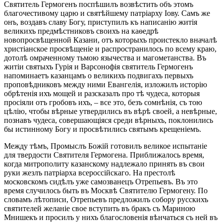
Святитель Гермогенъ поспѣшилъ возвѣстить объ этомъ
благочестивому царю и святѣйшему патріарху Іову. Самъ же
онъ, воздавъ славу Богу, приступилъ къ написанію житія
великихъ предмѣстниковъ своихъ на каѳедрѣ
новопросвѣщенной Казани, отъ которыхъ проистекло вначалѣ
христіанское просвѣщеніе и распространилось по всему краю,
дотолѣ омраченному тьмою язычества и магометанства. Въ
житіи святыхъ Гурія и Варсонофія святитель Гермогенъ
напоминаетъ казанцамъ о великихъ подвигахъ первыхъ
проповѣдниковъ между ними Евангелія, изложилъ исторію
обрѣтенія ихъ мощей и разсказалъ про тѣ чудеса, которыя
просіяли отъ гробовъ ихъ, – все это, безъ сомнѣнія, съ тою
цѣлію, чтобы вѣрные утвердились въ вѣрѣ своей, а невѣрные,
познавъ чудеса, совершающіяся среди вѣрныхъ, поклонились
бы истинному Богу и просвѣтились святымъ крещеніемъ.
Между тѣмъ, Промыслъ Божій готовилъ великое испытаніе
для твердости Святителя Гермогена. Приближалось время,
когда митрополиту казанскому надлежало принять въ свои
руки жезлъ патріарха всероссійскаго. На престолѣ
московскомъ сидѣлъ уже самозванецъ Отрепьевъ. Въ это
время случилось быть въ Москвѣ Святителю Гермогену. По
словамъ лѣтописи, Отрепьевъ предложилъ собору русскихъ
святителей желаніе свое вступить въ бракъ съ Мариною
Мнишекъ и просилъ у нихъ благословенія вѣнчаться съ ней въ