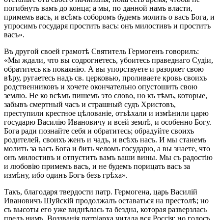
погибнуть вамъ до конца; а мы, по данной намъ власти,
примемъ васъ, и всѣмъ соборомъ будемъ молить о васъ Бога, и
упросимъ государя простить васъ: онъ милостивъ и проститъ
васъ».
Въ другой своей грамотѣ Святитель Гермогенъ говорилъ:
«Мы ждали, что вы содрогнетесь, убоитесь праведнаго Судіи,
обратитесь къ покаянію. А вы упорствуете и разоряет свою
вѣру, ругаетесь надъ св. церковью, проливаете кровь своихъ
родственниковъ и хочете окончательно опустошить свою
землю. Не ко всѣмъ пишемъ это слово, но къ тѣмъ, которые,
забывъ смертный часъ и страшный судъ Христовъ,
преступили крестное цѣлованіе, отъѣхали и измѣнили царю
государю Василію Ивановичу и всей землѣ, и особенно Богу.
Бога ради познайте себя и обратитесь; обрадуйте своихъ
родителей, своихъ женъ и чадъ, и всѣхъ насъ. И мы станемъ
молить за васъ Бога и бить челомъ государю, а вы знаете, что
онъ милостивъ и отпуститъ вамъ ваши вины. Мы съ радостію
и любовію примемъ васъ, и не будемъ порицать васъ за
измѣну, ибо одинъ Богъ безъ грѣха».
Такъ, благодаря твердости патр. Гермогена, царь Василій
Ивановичъ Шуйскій продолжалъ оставаться на престолѣ; но
съ высоты его уже виднѣлась та бездна, которая разверзлась
предъ нимъ. Воззванія патріарха читала вся Россія; но голосъ