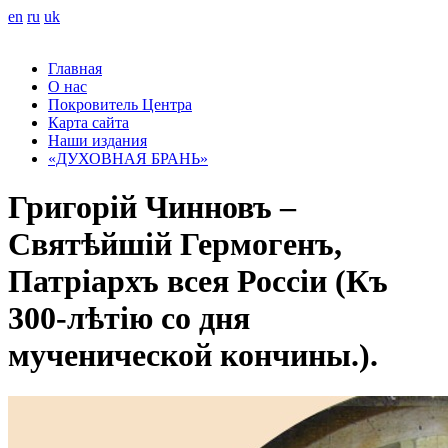
en
ru
uk
Главная
О нас
Покровитель Центра
Карта сайта
Наши издания
«ДУХОВНАЯ БРАНЬ»
Григорій Чинновъ –
Святѣйшій Гермогенъ,
Патріархъ вcея Россіи (Къ
300-лѣтію со дня
мученической кончины.).