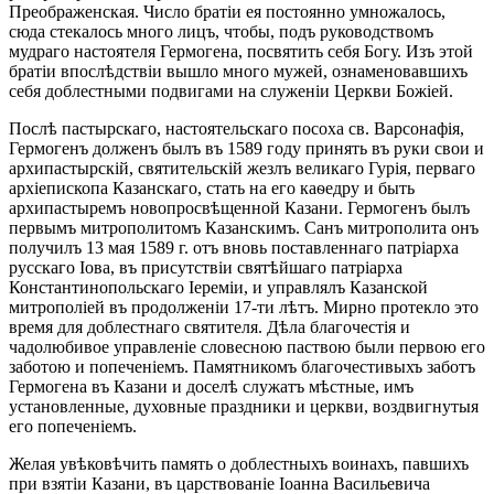
Преображенская. Число братіи ея постоянно умножалось,
сюда стекалось много лицъ, чтобы, подъ руководствомъ
мудраго настоятеля Гермогена, посвятить себя Богу. Изъ этой
братіи впослѣдствіи вышло много мужей, ознаменовавшихъ
себя доблестными подвигами на служеніи Церкви Божіей.
Послѣ пастырскаго, настоятельскаго посоха св. Варсонафія,
Гермогенъ долженъ былъ въ 1589 году принять въ руки свои и
архипастырскій, святительскій жезлъ великаго Гурія, перваго
архіепископа Казанскаго, стать на его каѳедру и быть
архипастыремъ новопросвѣщенной Казани. Гермогенъ былъ
первымъ митрополитомъ Казанскимъ. Санъ митрополита онъ
получилъ 13 мая 1589 г. отъ вновь поставленнаго патріарха
русскаго Іова, въ присутствіи святѣйшаго патріарха
Константинопольскаго Іереміи, и управлялъ Казанской
митрополіей въ продолженіи 17-ти лѣтъ. Мирно протекло это
время для доблестнаго святителя. Дѣла благочестія и
чадолюбивое управленіе словесною паствою были первою его
заботою и попеченіемъ. Памятникомъ благочестивыхъ заботъ
Гермогена въ Казани и доселѣ служатъ мѣстные, имъ
установленные, духовные праздники и церкви, воздвигнутыя
его попеченіемъ.
Желая увѣковѣчить память о доблестныхъ воинахъ, павшихъ
при взятіи Казани, въ царствованіе Іоанна Васильевича