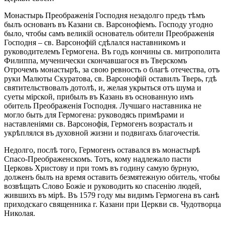
Монастырь Преображенія Господня незадолго предъ тѣмъ
былъ основанъ въ Казани св. Варсонофіемъ. Господу угодно
было, чтобы самъ великій основатель обители Преображенія
Господня – св. Варсонофій сдѣлался наставникомъ и
руководителемъ Гермогена. Въ годъ кончины св. митрополита
Филиппа, мученически скончавшагося въ Тверскомъ
Отрочемъ монастырѣ, за свою ревность о благѣ отечества, отъ
руки Малюты Скуратова, св. Варсонофій оставилъ Тверь, гдѣ
святительствовалъ дотолѣ, и, желая укрыться отъ шума и
суеты мірской, прибылъ въ Казань въ основанную имъ
обитель Преображенія Господня. Лучшаго наставника не
могло быть для Гермогена: руководясь примѣрами и
наставленіями св. Варсонофія, Гермогенъ возрасталъ и
укрѣплялся въ духовной жизни и подвигахъ благочестія.
Недолго, послѣ того, Гермогенъ оставался въ монастырѣ
Спасо-Преображенскомъ. Тотъ, кому надлежало пасти
Церковь Христову и при томъ въ годину самую бурную,
долженъ былъ на время оставить безмятежную обитель, чтобы
возвѣщать Слово Божіе и руководить ко спасенію людей,
жившихъ въ мірѣ. Въ 1579 году мы видимъ Гермогена въ санѣ
приходскаго священника г. Казани при Церкви св. Чудотворца
Николая.