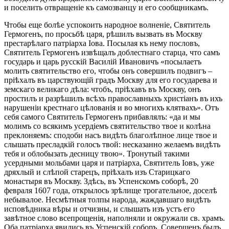
и поселить отвращеніе къ самозванцу и его сообщникамъ.
Чтобы еще болѣе успокоить народное волненіе, Святитель
Гермогенъ, по просьбѣ царя, рѣшилъ вызвать въ Москву
престарѣлаго патріарха Іова. Посылая къ нему пословъ,
Святитель Гермогенъ извѣщалъ доблестнаго старца, что самъ
государь и царь русскій Василій Ивановичъ «посылаетъ
молить святительство его, чтобы онъ совершилъ подвигъ –
пріѣхалъ въ царствующій градъ Москву для его государева и
земскаго великаго дѣла: чтобъ, пріѣхавъ въ Москву, онъ
простилъ и разрѣшилъ всѣхъ православныхъ христіанъ въ ихъ
нарушеніи крестнаго цѣлованія и во многихъ клятвахъ». Отъ
себя самого Святитель Гермогенъ прибавлялъ: «да и мы
молимъ со всякимъ усердіемъ святительство твое и колѣна
преклоняемъ: сподоби насъ видѣть благолѣпное лице твое и
слышать пресладкій голосъ твой: несказанно желаемъ видѣть
тебя и облобызать десницу твою». Тронутый такими
усердными мольбами царя и патріарха, Святитель Іовъ, уже
дряхлый и слѣпой старецъ, пріѣхалъ изъ Старицкаго
монастыря въ Москву. Здѣсь, въ Успенскомъ соборѣ, 20
февраля 1607 года, открылось зрѣлище трогательное, доселѣ
небывалое. Несмѣтныя толпы народа, жаждавшаго видѣть
исповѣдника вѣры и отчизны, и слышать изъ устъ его
завѣтное слово всепрощенія, наполняли и окружали св. храмъ.
Оба патріарха явились въ Успенскій соборъ. Совершенъ былъ