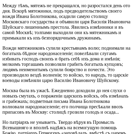
Между тѣмъ, мятежъ не прекращался, но разростался день ото
дня. Вскорѣ мятежники, подъ предводительствомъ своего
вождя Ивана Болотникова, осадили самую столицу
Московскаго государства и объявили царя Василія Ивановича
Шуйскаго лишеннымъ престола. Явились измѣнники и въ
самой Москвѣ; толпами выходили они къ мятежникамъ и
примыкали къ ихъ безпорядочнымъ дружинамъ.
Вожди мятежниковъ сулили крестьянамъ волю; поднимали на
богатыхъ бѣдное народонаселеніе; повелѣвали слугамъ
избивать господъ своихъ и брать себѣ ихъ дома и имѣнія;
мелкимъ торгашамъ позволяли грабить богатыхъ купцовъ;
людямъ неименитымъ сулили боярство и почести. Это
производило вездѣ волненія; то войско, то народъ, то царскіе
воеводы измѣняли царю Василію Ивановичу Шуйскому.
Москва была въ ужасѣ. Ежедневно доходили до нея слухи о
новыхъ смутахъ, о пораженіи царскихъ войскъ, объ измѣнахъ
и грабежахъ; подметныя письма Ивана Болотникова
волновали народонаселеніе; его полчища пресѣкали ввозъ
припасовъ въ Москву: столицѣ грозили голодъ и осада...
Но патріархъ не унываетъ. Твердо вѣруя въ Промыслъ
Всевышняго и вполнѣ надѣясь на всемогущую помощь
Божію, патріархъ Гермогенъ «заповѣдалъ, вмѣстѣ съ царемъ,