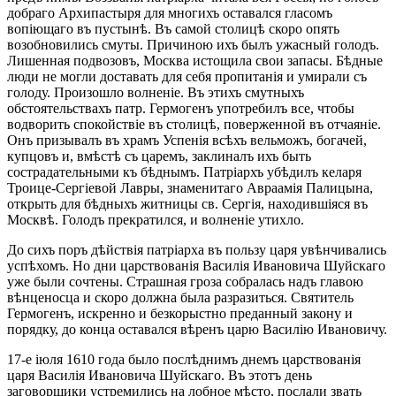
добраго Архипастыря для многихъ оставался гласомъ
вопіющаго въ пустынѣ. Въ самой столицѣ скоро опять
возобновились смуты. Причиною ихъ былъ ужасный голодъ.
Лишенная подвозовъ, Москва истощила свои запасы. Бѣдные
люди не могли доставать для себя пропитанія и умирали съ
голоду. Произошло волненіе. Въ этихъ смутныхъ
обстоятельствахъ патр. Гермогенъ употребилъ все, чтобы
водворить спокойствіе въ столицѣ, поверженной въ отчаяніе.
Онъ призывалъ въ храмъ Успенія всѣхъ вельможъ, богачей,
купцовъ и, вмѣстѣ съ царемъ, заклиналъ ихъ быть
сострадательными къ бѣднымъ. Патріархъ убѣдилъ келаря
Троице-Сергіевой Лавры, знаменитаго Авраамія Палицына,
открыть для бѣдныхъ житницы св. Сергія, находившіяся въ
Москвѣ. Голодъ прекратился, и волненіе утихло.
До сихъ поръ дѣйствія патріарха въ пользу царя увѣнчивались
успѣхомъ. Но дни царствованія Василія Ивановича Шуйскаго
уже были сочтены. Страшная гроза собралась надъ главою
вѣнценосца и скоро должна была разразиться. Святитель
Гермогенъ, искренно и безкорыстно преданный закону и
порядку, до конца оставался вѣренъ царю Василію Ивановичу.
17-е іюля 1610 года было послѣднимъ днемъ царствованія
царя Василія Ивановича Шуйскаго. Въ этотъ день
заговорщики устремились на лобное мѣсто, послали звать