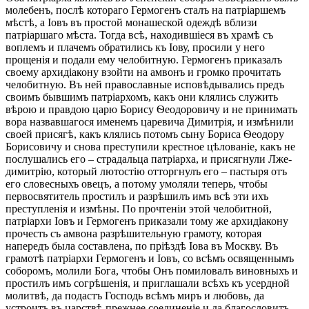
молебенъ, послѣ котораго Гермогенъ сталъ на патріаршемъ
мѣстѣ, а Іовъ въ простой монашеской одеждѣ вблизи
патріаршаго мѣста. Тогда всѣ, находившіеся въ храмѣ съ
воплемъ и плачемъ обратились къ Іову, просили у него
прощенія и подали ему челобитную. Гермогенъ приказалъ
своему архидіакону взойти на амвонъ и громко прочитать
челобитную. Въ ней православные исповѣдывались предъ
своимъ бывшимъ патріархомъ, какъ они клялись служить
вѣрою и правдою царю Борису Ѳеодоровичу и не принимать
вора назвавшагося именемъ царевича Димитрія, и измѣнили
своей присягѣ, какъ клялись потомъ сыну Бориса Ѳеодору
Борисовичу и снова преступили крестное цѣлованіе, какъ не
послушались его – страдальца патріарха, и присягнули Лже-
димитрію, который лютостію отторгнулъ его – пастыря отъ
его словесныхъ овецъ, а потому умоляли теперь, чтобы
первосвятитель простилъ и разрѣшилъ имъ всѣ эти ихъ
преступленія и измѣны. По прочтеніи этой челобитной,
патріархи Іовъ и Гермогенъ приказали тому же архидіакону
прочесть съ амвона разрѣшительную грамоту, которая
напередъ была составлена, по пріѣздѣ Іова въ Москву. Въ
грамотѣ патріархи Гермогенъ и Іовъ, со всѣмъ освященнымъ
соборомъ, молили Бога, чтобы Онъ помиловалъ виновныхъ и
простилъ имъ согрѣшенія, и приглашали всѣхъ къ усердной
молитвѣ, да подастъ Господь всѣмъ миръ и любовь, да
устроитъ въ царствѣ прежнее соединеніе и да благословитъ