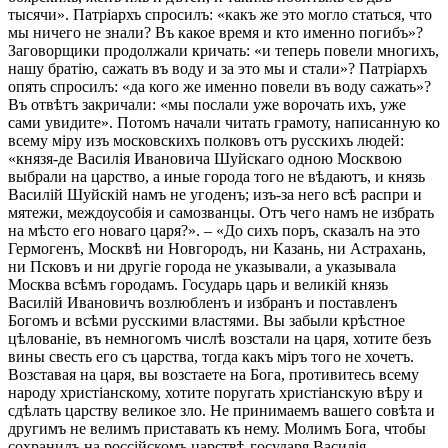
тысячи». Патріархъ спросилъ: «какъ же это могло статься, что
мы ничего не знали? Въ какое время и кто именно погибъ»?
Заговорщики продолжали кричать: «и теперь повели многихъ,
нашу братію, сажать въ воду и за это мы и стали»? Патріархъ
опять спросилъ: «да кого же именно повели въ воду сажать»?
Въ отвѣтъ закричали: «мы послали уже ворочать ихъ, уже
сами увидите». Потомъ начали читать грамоту, написанную ко
всему міру изъ московскихъ полковъ отъ русскихъ людей:
«князя-де Василія Ивановича Шуйскаго одною Москвою
выбрали на царство, а иные города того не вѣдаютъ, и князь
Василій Шуйскій намъ не угоденъ; изъ-за него всѣ распри и
мятежи, междоусобія и самозванцы. Отъ чего намъ не избрать
на мѣсто его новаго царя?». – «До сихъ поръ, сказалъ на это
Гермогенъ, Москвѣ ни Новгородъ, ни Казань, ни Астрахань,
ни Псковъ и ни другіе города не указывали, а указывала
Москва всѣмъ городамъ. Государь царь и великій князь
Василій Ивановичъ возлюбленъ и избранъ и поставленъ
Богомъ и всѣми русскими властями. Вы забыли крѣстное
цѣлованіе, въ немногомъ числѣ возстали на царя, хотите безъ
вины свесть его съ царства, тогда какъ міръ того не хочетъ.
Возставая на царя, вы возстаете на Бога, противитесь всему
народу христіанскому, хотите поругать христіанскую вѣру и
сдѣлать царству великое зло. Не принимаемъ вашего совѣта и
другимъ не велимъ приставать къ нему. Молимъ Бога, чтобы
сохранилъ на россійскомъ царствѣ государя Василія