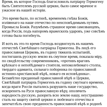
Время, въ которое Господь благословилъ патріарху Гермогену
быть Святителемъ русской церкви, было самое мрачное и
ужасное въ нашей исторіи.
Это время было, по истинѣ, временемъ гнѣва Божія,
изліяннаго на наше отечество по неисповѣдимымъ путямъ
Промысла Божія. Разумѣемъ страшное время самозванцевъ,
когда Россія, подъ напоромъ вражескихъ ударовъ, уже совсѣмъ
готова была погибнуть.
И вотъ въ это-то время Господь воздвигнулъ въ нашемъ
отечествѣ Святѣйшаго патріарха Гермогена. Въ лицѣ его
православная Церковь, въ годину тяжкихъ испытаній,
постигшихъ русскую землю въ смутное время, показала міру,
по свидѣтельству современниковъ, «противъ враговъ
крѣпкаго и непобѣдимаго стоятеля, непоколебимаго столпа,
твердаго адаманта, сильнаго поборника по православной
истинно-христіанской вѣрѣ, новаго ея исповѣдника».
Беззавѣтно преданный православной вѣрѣ и Церкви,
Святѣйшій патріархъ Гермогенъ въ годину смутнаго времени,
когда враги Россіи пытались разрушить наше государство,
искоренить на Руси православную вѣру, ополячить
народность русскую, разорить всю землю нашу, неустрашимо
сталъ на защиту святой церкви и любезнаго отечества и
запечатлѣлъ свою преданность православной вѣрѣ и родинѣ