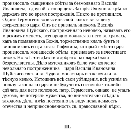
произносилъ священные обѣты за безмолвнаго Василія
Ивановича, а другой заговорщикъ Захарія Ляпуновъ крѣпко
держалъ его во время постриженія. Никто не противился.
Одинъ Гермогенъ возвысилъ свой голосъ въ защиту
сверженнаго царя. Онъ не призналъ инокомъ Василія
Ивановича Шуйскаго, постриженнаго неволею, называлъ его
мірскимъ именемъ, всенародно молился за него въ храмахъ,
какъ за помазанника Божія, торжественно клялъ бунтъ и
виновниковъ его; а князя Тюфякина, который вмѣсто царя
произносилъ монашескіе обѣты, признавалъ за нечестиваго
инока. Но всѣ эти дѣйствія добраго патріарха были
безрезультатны. Дѣло мятежниковъ было уже кончено:
невольнаго постриженника – царя Василія Ивановича
Шуйскаго свезли въ Чудовъ монастырь и заключили въ
тѣсную келью. Истощивъ всѣ свои убѣжденія, всѣ усилія въ
пользу законнаго царя и не будучи въ состояніи что-либо
сдѣлать для него полезное, патр. Гермогенъ, однако, не упалъ
духомъ, не потерялъ мужества, но внимательно слѣдилъ
заходомъ дѣлъ, имѣя постоянно въ виду независимость
отечества и неприкосновенность св. православной вѣры.
III.