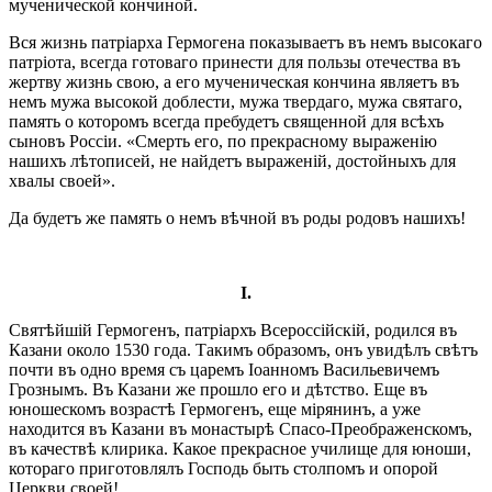
мученической кончиной.
Вся жизнь патріарха Гермогена показываетъ въ немъ высокаго
патріота, всегда готоваго принести для пользы отечества въ
жертву жизнь свою, а его мученическая кончина являетъ въ
немъ мужа высокой доблести, мужа твердаго, мужа святаго,
память о которомъ всегда пребудетъ священной для всѣхъ
сыновъ Россіи. «Смерть его, по прекрасному выраженію
нашихъ лѣтописей, не найдетъ выраженій, достойныхъ для
хвалы своей».
Да будетъ же память о немъ вѣчной въ роды родовъ нашихъ!
I.
Святѣйшій Гермогенъ, патріархъ Всероссійскій, родился въ
Казани около 1530 года. Такимъ образомъ, онъ увидѣлъ свѣтъ
почти въ одно время съ царемъ Іоанномъ Васильевичемъ
Грознымъ. Въ Казани же прошло его и дѣтство. Еще въ
юношескомъ возрастѣ Гермогенъ, еще мірянинъ, а уже
находится въ Казани въ монастырѣ Спасо-Преображенскомъ,
въ качествѣ клирика. Какое прекрасное училище для юноши,
котораго приготовлялъ Господь быть столпомъ и опорой
Церкви своей!