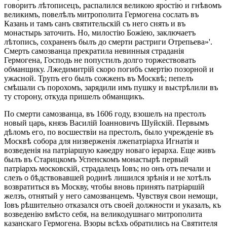
говоритъ лѣтописецъ, распалился великою яростію и гнѣвомъ
великимъ, повелѣлъ митрополита Гермогена сослать въ
Казань и тамъ санъ святительскій съ него снять и въ
монастырь заточить. Но, милостію Божіею, заключаетъ
лѣтопись, сохраненъ былъ до смерти растриги Отрепьева»'.
Смерть самозванца прекратила невинныя страданія
Гермогена, Господь не попустилъ долго торжествовать
обманщику. Лжедимитрій скоро погибъ смертію позорной и
ужасной. Трупъ его былъ сожженъ въ Москвѣ; пепелъ
смѣшали съ порохомъ, зарядили имъ пушку и выстрѣлили въ
ту сторону, откуда пришелъ обманщикъ.
По смерти самозванца, въ 1606 году, взошелъ на престолъ
новый царь, князь Василій Іоанновичъ Шуйскій. Первымъ
дѣломъ его, по восшествіи на престолъ, было учрежденіе въ
Москвѣ собора для низверженія лжепатріарха Игнатія и
возведенія на патріаршую каѳедру новаго іерарха. Еще живъ
былъ въ Старицкомъ Успенскомъ монастырѣ первый
патріархъ московскій, страдалецъ Іовъ; но онъ отъ печали и
слезъ о бѣдствовавшей родинѣ лишился зрѣнія и не хотѣлъ
возвратиться въ Москву, чтобы вновь принять патріаршій
желзъ, отнятый у него самозванцемъ. Чувствуя свои немощи,
Іовъ рѣшительно отказался отъ своей должности и указалъ, къ
возведенію вмѣсто себя, на великодушнаго митрополита
казанскаго Гермогена. Взоры всѣхъ обратились на Святителя