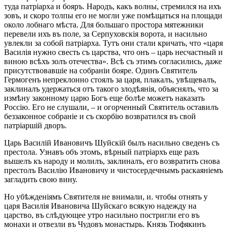
туда патріарха и бояръ. Народъ, какъ волны, стремился на ихъ
зовъ, и скоро толпы его не могли уже помѣщаться на площади
около лобнаго мѣста. Для большаго простора мятежники
перевели ихъ въ поле, за Серпуховскія ворота, и насильно
увлекли за собой патріарха. Тутъ они стали кричать, что «царя
Василія нужно свесть съ царства, что онъ – царь несчастный и
виною всѣхъ золъ отечества». Всѣ съ этимъ согласились, даже
присутствовавшіе на собраніи бояре. Одинъ Святитель
Гермогенъ непреклонно стоялъ за царя, плакалъ, увѣщевалъ,
заклиналъ удержаться отъ такого злодѣянія, объяснялъ, что за
измѣну законному царю Богъ еще болѣе можетъ наказать
Россію. Его не слушали, – и огорченный Святитель оставилъ
беззаконное собраніе и съ скорбію возвратился въ свой
патріаршій дворъ.
Царь Василій Ивановичъ Шуйскій былъ насильно сведенъ съ
престола. Узнавъ объ этомъ, вѣрный патріархъ еще разъ
вышелъ къ народу и молилъ, заклиналъ, его возвратить снова
престолъ Василію Ивановичу и чистосердечнымъ раскаяніемъ
загладить свою вину.
Но убѣжденіямъ Святителя не внимали, и. чтобы отнять у
царя Василія Ивановича Шуйскаго всякую надежду на
царство, въ слѣдующее утро насильно постригли его въ
монахи и отвезли въ Чудовъ монастырь. Князь Тюфякинъ