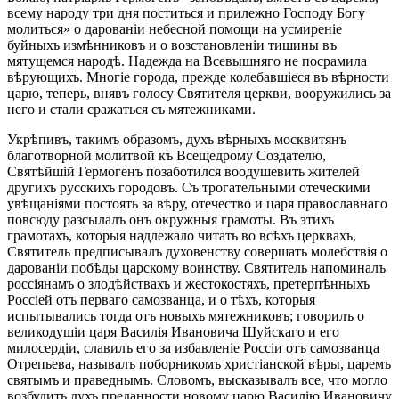
всему народу три дня поститься и прилежно Господу Богу
молиться» о дарованіи небесной помощи на усмиреніе
буйныхъ измѣнниковъ и о возстановленіи тишины въ
мятущемся народѣ. Надежда на Всевышняго не посрамила
вѣрующихъ. Многіе города, прежде колебавшіеся въ вѣрности
царю, теперь, внявъ голосу Святителя церкви, вооружились за
него и стали сражаться съ мятежниками.
Укрѣпивъ, такимъ образомъ, духъ вѣрныхъ москвитянъ
благотворной молитвой къ Всещедрому Создателю,
Святѣйшій Гермогенъ позаботился воодушевить жителей
другихъ русскихъ городовъ. Съ трогательными отеческими
увѣщаніями постоять за вѣру, отечество и царя православнаго
повсюду разсылалъ онъ окружныя грамоты. Въ этихъ
грамотахъ, которыя надлежало читать во всѣхъ церквахъ,
Святитель предписывалъ духовенству совершать молебствія о
дарованіи побѣды царскому воинству. Святитель напоминалъ
россіянамъ о злодѣйствахъ и жестокостяхъ, претерпѣнныхъ
Россіей отъ перваго самозванца, и о тѣхъ, которыя
испытывались тогда отъ новыхъ мятежниковъ; говорилъ о
великодушіи царя Василія Ивановича Шуйскаго и его
милосердіи, славилъ его за избавленіе Россіи отъ самозванца
Отрепьева, называлъ поборникомъ христіанской вѣры, царемъ
святымъ и праведнымъ. Словомъ, высказывалъ все, что могло
возбудить духъ преданности новому царю Василію Ивановичу