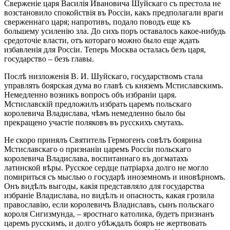
Сверженіе царя Василія Ивановича Шуйскаго съ престола не
возстановило спокойствія въ Россіи, какъ предполагали враги
сверженнаго царя; напротивъ, подало поводъ еще къ
большему усиленію зла. До сихъ поръ оставалось какое-нибудь
средоточіе власти, отъ котораго можно было еще ждать
избавленія для Россіи. Теперь Москва осталась безъ царя,
государство – безъ главы.
Послѣ низложенія В. И. Шуйскаго, государствомъ стала
управлять боярская дума во главѣ съ княземъ Мстиславскимъ.
Немедленно возникъ вопросъ объ избраніи царя.
Мстиславскій предложилъ избрать царемъ польскаго
королевича Владислава, чѣмъ немедленно было бы
прекращено участіе поляковъ въ русскихъ смутахъ.
Не скоро принялъ Святитель Гермогенъ совѣтъ боярина
Мстиславскаго о признаніи царемъ Россіи польскаго
королевича Владислава, воспитаннаго въ догматахъ
латинской вѣры. Русское сердце патріарха долго не могло
помириться съ мыслью о государѣ иноземномъ и иновѣрномъ.
Онъ видѣлъ выгоды, какія представляло для государства
избраніе Владислава, но видѣлъ и опасность, какая грозила
православію, если королевичъ Владиславъ, сынъ польскаго
короля Сигизмунда, – яростнаго католика, будетъ признанъ
царемъ русскимъ, и долго убѣждалъ бояръ не жертвовать