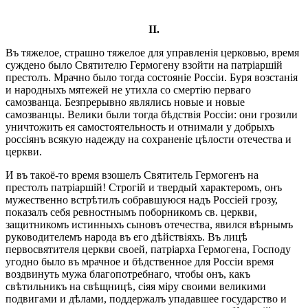
II.
Въ тяжелое, страшно тяжелое для управленія церковью, время
суждено было Святителю Гермогену взойти на патріаршій
престолъ. Мрачно было тогда состояніе Россіи. Буря возстанія
и народныхъ мятежей не утихла со смертію перваго
самозванца. Безпрерывно являлись новые и новые
самозванцы. Велики были тогда бѣдствія Россіи: они грозили
уничтожить ея самостоятельность и отнимали у добрыхъ
россіянъ всякую надежду на сохраненіе цѣлости отечества и
церкви.
И въ такоё-то время взошелъ Святитель Гермогенъ на
престолъ патріаршій! Строгій и твердый характеромъ, онъ
мужественно встрѣтилъ собравшуюся надъ Россіей грозу,
показалъ себя ревностнымъ поборникомъ св. церкви,
защитникомъ истинныхъ сыновъ отечества, явился вѣрнымъ
руководителемъ народа въ его дѣйствіяхъ. Въ лицѣ
первосвятителя церкви своей, патріарха Гермогена, Господу
угодно было въ мрачное и бѣдственное для Россіи время
воздвинуть мужа благопотребнаго, чтобы онъ, какъ
свѣтильникъ на свѣщницѣ, сіяя міру своими великими
подвигами и дѣлами, поддержалъ упадавшее государство и