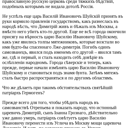
православную русскую церковь среди тяжкихъ бѣдствій,
подобныхъ которымъ не видала дотолѣ Россія.
Не успѣлъ еще царь Василій Ивановичъ Шуйскій принять въ
руки кормило правленія государствомъ, какъ разнеслась въ
народѣ вѣсть, что Димитрій живъ и бѣжалъ изъ Москвы, а
вмѣсто него убитъ кто-то другой. Еще не всѣ города окончили
присягу на вѣрность царю Василію Ивановичу Шуйскому,
какъ уже явились толпы мятежниковъ, которые возстали во
имя будто-бы спасеннаго Лже-димитрія. Погибъ одинъ
самозванецъ, явился подъ именемъ его другой – явился тамъ
же, гдѣ и первый, и сталъ находить себѣ довѣріе въ
ослѣпленіи народномъ. Города сѣверскіе и теперь, какъ
прежде, первые начали измѣнять царю Василію Ивановичу
Шуйскому и становиться подъ знамя бунта. Затѣмъ мятежъ
сталъ быстро распространяться и по другимъ областямъ.
Что же дѣлаетъ при такимъ обстоятельствахъ святѣйшій
патріархъ Гермогенъ?
Прежде всего для того, чтобы убѣдить народъ въ
самозванствѣ Отрепьева и показать народу, что истинный
царевичъ Димитрій, сынъ Іоанна Грознаго, дѣйствительно
уже давно умеръ, патріархъ совѣтуетъ царю Василію
Ивановичу перенести изъ Углича въ Москву мощи царевича