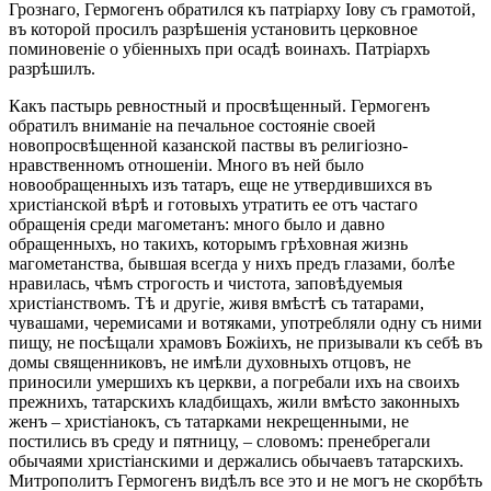
Грознаго, Гермогенъ обратился къ патріарху Іову съ грамотой,
въ которой просилъ разрѣшенія установить церковное
поминовеніе о убіенныхъ при осадѣ воинахъ. Патріархъ
разрѣшилъ.
Какъ пастырь ревностный и просвѣщенный. Гермогенъ
обратилъ вниманіе на печальное состояніе своей
новопросвѣщенной казанской паствы въ религіозно-
нравственномъ отношеніи. Много въ ней было
новообращенныхъ изъ татаръ, еще не утвердившихся въ
христіанской вѣрѣ и готовыхъ утратить ее отъ частаго
обращенія среди магометанъ: много было и давно
обращенныхъ, но такихъ, которымъ грѣховная жизнь
магометанства, бывшая всегда у нихъ предъ глазами, болѣе
нравилась, чѣмъ строгость и чистота, заповѣдуемыя
христіанствомъ. Тѣ и другіе, живя вмѣстѣ съ татарами,
чувашами, черемисами и вотяками, употребляли одну съ ними
пищу, не посѣщали храмовъ Божіихъ, не призывали къ себѣ въ
домы священниковъ, не имѣли духовныхъ отцовъ, не
приносили умершихъ къ церкви, а погребали ихъ на своихъ
прежнихъ, татарскихъ кладбищахъ, жили вмѣсто законныхъ
женъ – христіанокъ, съ татарками некрещенными, не
постились въ среду и пятницу, – словомъ: пренебрегали
обычаями христіанскими и держались обычаевъ татарскихъ.
Митрополитъ Гермогенъ видѣлъ все это и не могъ не скорбѣть