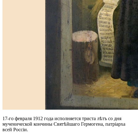
17-го февраля 1912 года исполняется триста лѣтъ со дня
мученической кончины Святѣйшаго Гермогена, патріарха
всей Россіи.