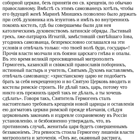
соборной церкви, безъ принятія ею св. крещенія, по обычаю
православному. Вмѣстѣ съ этимъ самозванецъ хотѣлъ, чтобы
его будущей женѣ Маринѣ Мнишекъ позволено было держать
при себѣ духовника изъ іезуитовъ и имѣть во внутреннихъ
покояхъ костелъ, гдѣ бы совершаемы были для нея
католическимъ духовенствомъ латинскіе обряды. Льстивый
грекъ, лже-патріархъ Игнатій, замѣстившій святѣйшаго Іова,
угодникъ самозванца, безпрекословно соглашался на эти
условія и отвѣчалъ только: «по твоей волѣ буди, государь»!
Прочія власти молчали изъ боязни царскаго гнѣва и опалы.
Въ это время великій преосвященный митрополитъ
Гермогенъ, казанскій и свіяжскій православія поборникъ,
истинный пастырь и учитель, Святымъ Духомъ наставляемъ,
отвѣчалъ самозванцу: «христіанскому царю не подобаетъ
брать за себя некрещенную и во Святую Церковь вводить и
костелы римскіе строить. Не дѣлай такъ, царь, потому что
никто изъ прежнихъ царей такъ не дѣлалъ, а ты хочешь
сдѣлать». Говоря такъ, Святитель Гермогенъ сталъ
настоятельно требовать крещенія новой царицы и оставленія
ею догматовъ церкви римской прежде вѣнчанія, слѣдуя
церковнымъ законамъ и издревле сохраняемому въ Россіи
установленію. и безбоязненно утверждалъ, что, въ
противномъ случаѣ, женитьба царя будетъ совершеннымъ
беззаконіемъ. Эта ревность стоила Гермогену лишенія власти
митрополита и заточенія. «Онъ же, окаянный растрига,