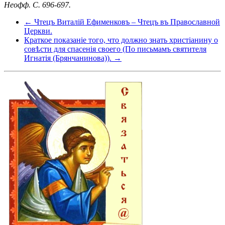
Неофф. С. 696-697.
← Чтецъ Виталiй Ефименковъ – Чтецъ въ Православной
Церкви.
Краткое показаніе того, что должно знать христіанину о
совѣсти для спасенія своего (По письмамъ святителя
Игнатія (Брянчанинова)). →