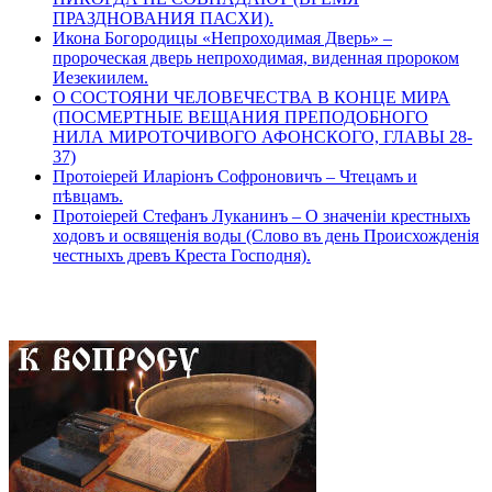
ПРАЗДНОВАНИЯ ПАСХИ).
Икона Богородицы «Непроходимая Дверь» –
пророческая дверь непроходимая, виденная пророком
Иезекиилем.
О СОСТОЯНИ ЧЕЛОВЕЧЕСТВА В КОНЦЕ МИРА
(ПОСМЕРТНЫЕ ВЕЩАНИЯ ПРЕПОДОБНОГО
НИЛА МИРОТОЧИВОГО АФОНСКОГО, ГЛАВЫ 28-
37)
Протоіерей Иларіонъ Софроновичъ – Чтецамъ и
пѣвцамъ.
Протоіерей Стефанъ Луканинъ – О значеніи крестныхъ
ходовъ и освященія воды (Слово въ день Происхожденія
честныхъ древъ Креста Господня).