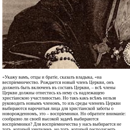
«Укажу вамъ, отцы и братіе, сказалъ владыка, «на
веспріемничество. Рождается новый членъ Церкви, онъ
должепъ быть включенъ въ составъ Церкви, – всѣ члены
Церкви должны отнестись къ нему съ надлежащею
христіанскою участливостью. Но такъ какъ всѣмъ нельзя
руководить новымъ членомъ, то изъ среды членевъ Церкви
выбираются нарочитыя лица для христіанской заботы о
новорожденномъ, это – воспріемники. Но обратите вниманіе:
сообразно ли своей высокой задачѣ выбираются
воспріемники? Для воспріемничества у насъ выбирается не
тотъ, который учителенъ, но тотъ, который располагаетъ