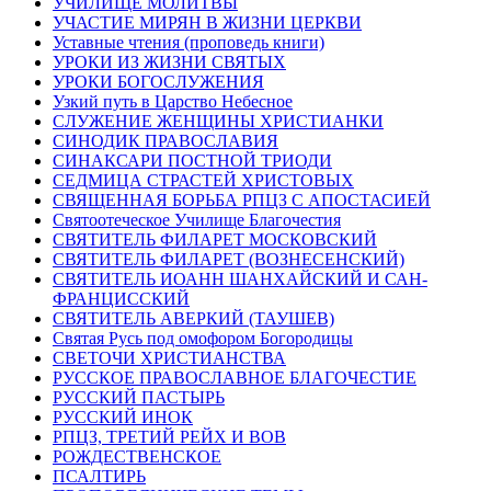
УЧИЛИЩЕ МОЛИТВЫ
УЧАСТИЕ МИРЯН В ЖИЗНИ ЦЕРКВИ
Уставные чтения (проповедь книги)
УРОКИ ИЗ ЖИЗНИ СВЯТЫХ
УРОКИ БОГОСЛУЖЕНИЯ
Узкий путь в Царство Небесное
СЛУЖЕНИЕ ЖЕНЩИНЫ ХРИСТИАНКИ
СИНОДИК ПРАВОСЛАВИЯ
СИНАКСАРИ ПОСТНОЙ ТРИОДИ
СЕДМИЦА СТРАСТЕЙ ХРИСТОВЫХ
СВЯЩЕННАЯ БОРЬБА РПЦЗ С АПОСТАСИЕЙ
Святоотеческое Училище Благочестия
СВЯТИТЕЛЬ ФИЛАРЕТ МОСКОВСКИЙ
СВЯТИТЕЛЬ ФИЛАРЕТ (ВОЗНЕСЕНСКИЙ)
СВЯТИТЕЛЬ ИОАНН ШАНХАЙСКИЙ И САН-
ФРАНЦИССКИЙ
СВЯТИТЕЛЬ АВЕРКИЙ (ТАУШЕВ)
Святая Русь под омофором Богородицы
СВЕТОЧИ ХРИСТИАНСТВА
РУССКОЕ ПРАВОСЛАВНОЕ БЛАГОЧЕСТИЕ
РУССКИЙ ПАСТЫРЬ
РУССКИЙ ИНОК
РПЦЗ, ТРЕТИЙ РЕЙХ И ВОВ
РОЖДЕСТВЕНСКОЕ
ПСАЛТИРЬ