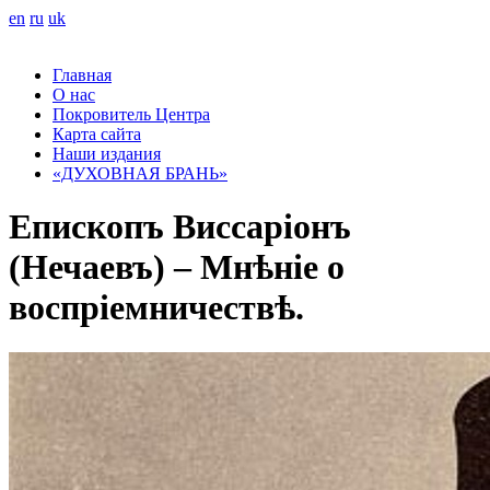
en
ru
uk
Главная
О нас
Покровитель Центра
Карта сайта
Наши издания
«ДУХОВНАЯ БРАНЬ»
Епископъ Виссаріонъ
(Нечаевъ) – Мнѣніе о
воспріемничествѣ.