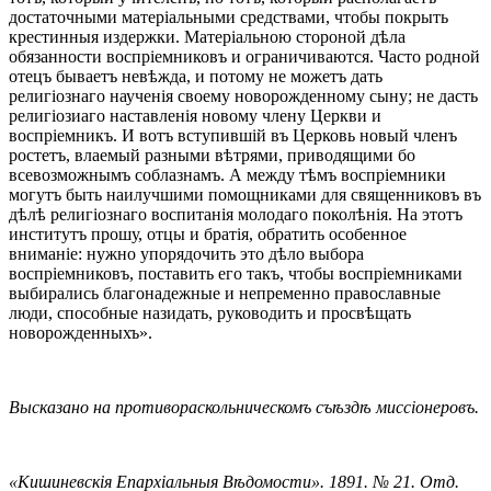
достаточными матеріальными средствами, чтобы покрыть
крестинныя издержки. Матеріальною стороной дѣла
обязанности воспріемниковъ и ограничиваются. Часто родной
отецъ бываетъ невѣжда, и потому не можетъ дать
религіознаго наученія своему новорожденному сыну; не дасть
религіозиаго наставленія новому члену Церкви и
воспріемникъ. И вотъ вступившій въ Церковь новый членъ
ростетъ, влаемый разными вѣтрями, приводящими бо
всевозможнымъ соблазнамъ. А между тѣмъ воспріемники
могутъ быть наилучшими помощниками для священниковъ въ
дѣлѣ религіознаго воспитанія молодаго поколѣнія. На этотъ
институтъ прошу, отцы и братія, обратить особенное
вниманіе: нужно упорядочить это дѣло выбора
воспріемниковъ, поставить его такъ, чтобы воспріемниками
выбирались благонадежные и непременно православные
люди, способные назидать, руководить и просвѣщать
новорожденныхъ».
Высказано на противораскольническомъ съѣздѣ миссіонеровъ.
«Кишиневскія Епархіальныя Вѣдомости». 1891. № 21. Отд.