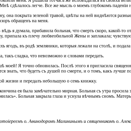
покоили меня. Я рѣшила тотчасъ же исповѣдаться въ своихъ вел
Мнѣ сдѣлалось легче. Все же мысль о моемъ глубокомъ паденіи н
у, она покрыта зеленой травой, цвѣты на ней виднѣются разные
взоръ обращенъ на меня.
 вѣдь я думала, прибавила больная, что смерть скоро, какой-то 
у, припала къ плечу любвеобильной Жены и заплакала; чувствую,
хъ ягодъ, въ родѣ земляники, которыя лежали на столѣ, и подала
а, такъ сладка, что невозможно и словами передать.
ушѣ моей! Я точно обновилась. Послѣ этого я пригласила священн
ся знать, что будетъ съ душей по смерти, и о томъ, какъ лучше 
ной жизни и передалъ небольшую о семь книжку.
 кончина ея была замѣчательно мирная. Больная съ утра просил
утомилась». Больная закрыла глаза и уснула вѣчнымъ сномъ. Мат
ротоіереемъ о. Аѳинодоромъ Малининымъ и священникомъ о. Алек