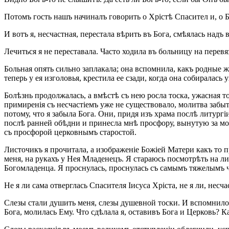
Потомъ гость нашъ начиналъ говорить о Хрістѣ Спасител и, о Бо
И вотъ я, несчастная, перестала вѣрить въ Бога, смѣялась надъ
Лечиться я не переставала. Часто ходила въ больницу на перевя
Больная опять сильно заплакала; она вспомнила, какъ родные ж
теперь у ея изголовья, крестила ее сзади, когда она собиралась 
Болѣзнь продолжалась, а вмѣстѣ съ нею росла тоска, ужасная т
примиренія съ несчастіемъ уже не существовало, молитва забыт
потому, что я забыла Бога. Они, придя изъ храма послѣ литур
послѣ ранней обѣдни и принесла мнѣ просфору, вынутую за мое
съ просфорой церковнымъ старостой.
Листочикъ я прочитала, а изображеніе Божіей Матери какъ то п
меня, на рукахъ у Нея Младенецъ. Я стараюсь посмотрѣть на ли
Богомладенца. Я проснулась, проснулась съ самымъ тяжелымъ 
Не я ли сама отверглась Спасителя Іисуса Хріста, не я ли, несч
Слезы стали душить меня, слезы душевной тоски. И вспомнилос
Бога, молилась Ему. Что сдѣлала я, оставивъ Бога и Церковь? Ка