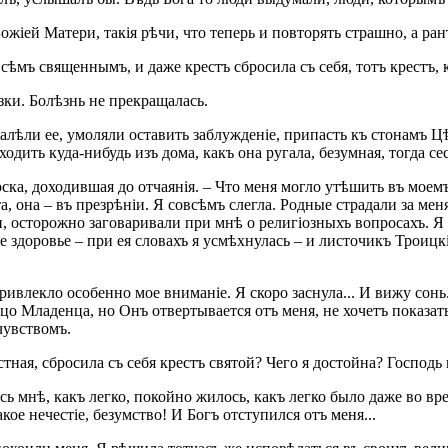
жіей Матери, такія рѣчи, что теперь и повторять страшно, а ран
 всѣмъ священнымъ, и даже крестъ сбросила съ себя, тотъ крестъ
зки. Болѣзнь не прекращалась.
алѣли ее, умоляли оставить заблужденіе, припасть къ стонамъ Ц
уходить куда-нибудь изъ дома, какъ она ругала, безумная, тогда се
оска, доходившая до отчаянія. – Что меня могло утѣшить въ мое
а, она – въ презрѣніи. Я совсѣмъ слегла. Родные страдали за ме
гіи, осторожно заговаривали при мнѣ о религіозныхъ вопросахъ.
 здоровье – при ея словахъ я усмѣхнулась – и листочикъ Троицк
ривлекло особенно мое вниманіе. Я скоро заснула... И вижу сонь
цо Младенца, но Онъ отвертывается отъ меня, не хочетъ показать
чувствомъ.
астная, сбросила съ себя крестъ святой? Чего я достойна? Господь
ь мнѣ, какъ легко, покойно жилось, какъ легко было даже во вр
кое нечестіе, безумство! И Богъ отступился отъ меня...