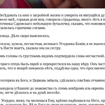
довать съ нею о загробной жизни и умирить ея мятущійся духъ
ело мнѣ, горькая доля моя, говорила страдалица, много лѣтъ я в
точника Саровскаго небольшую бутылочку, сказавъ, что новоявл
 залилась горючими слезами.
далица. Дѣло скоро выяснилось.
осила, хулила, несчастная, великаго Угодника Божія; я не выноси
 Настя знаетъ, указала она на сестру.
комъ головы съ грустнымъ видомъ подтвердила слова несчастной.
ораго отецъ былъ еврей и перекрестился въ нашу вѣру. Онъ час
илъ, что и мощей никакихъ нѣтъ, поддѣлка одна, что прославле
у потеряла въ Бога, и Церковь забыла, сдѣлалась совсѣмъ отчаянн
 находила утѣшеніе до знакомства съ этимъ невѣромъ изъ евреев
ъ; легче дѣлалось и на душѣ веселѣе.
 Усердно, вижу, ты молишься Ему, крѣпко надѣешься на Него, про
ылъ, услышалъ бы. Вѣдь Бога то люди выдумали, люди, которымъ 