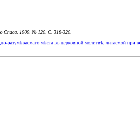
 Спаса. 1909. № 120. С. 318-320.
но-разумѣваемаго мѣста въ церковной молитвѣ, читаемой при во