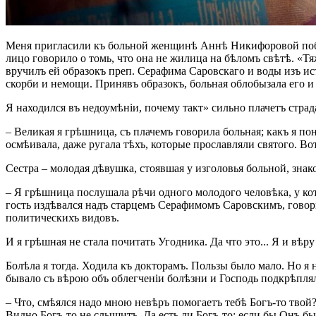
Меня пригласили къ больной женщинѣ Аннѣ Никифоровой побесѣ
лицо говорило о томь, что она не жилица на бѣломъ свѣтѣ. «Тяж
вручилъ ей образокъ преп. Серафима Саровскаго и воды изъ ис
скорби и немощи. Принявъ образокъ, больная облобызала его и
Я находился въ недоумѣніи, почему такт» сильно плачетъ стра
– Великая я грѣшница, съ плачемъ говорила больная; какъ я пон
осмѣивала, даже ругала тѣхъ, которые прославляли святого. Вотъ
Сестра – молодая дѣвушка, стоявшая у изголовья больной, зна
– Я грѣшница послушала рѣчи одного молодого человѣка, у кот
гость издѣвался надъ старцемъ Серафимомъ Саровскимъ, говор
политическихъ видовъ.
И я грѣшная не стала почитать Угодника. Да что это... Я и вѣр
Болѣла я тогда. Ходила къ докторамъ. Пользы было мало. Но я
бывало съ вѣрою объ облегченіи болѣзни и Господь подкрѣплял
– Что, смѣялся надо мною невѣръ помогаетъ тебѣ Богъ-то твой?
Видно Богъ-то не слышитъ. Да есть ли Богъ-то; если бы Онъ б