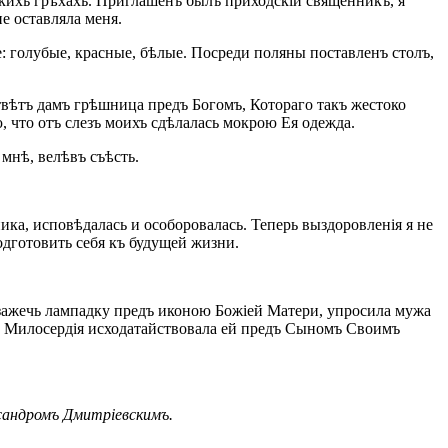
икихъ грѣхахъ. Приглашенъ былъ приходскій священникъ, я
е оставляла меня.
: голубые, красные, бѣлые. Посреди поляны поставленъ столъ,
отвѣтъ дамъ грѣшница предъ Богомъ, Котораго такъ жестоко
 что отъ слезъ моихъ сдѣлалась мокрою Ея одежда.
 мнѣ, велѣвъ съѣсть.
ика, исповѣдалась и особоровалась. Теперь выздоровленія я не
подготовить себя къ будущей жизни.
а зажечь лампадку предъ иконою Божіей Матери, упросила мужа
ерь Милосердія исходатайствовала ей предъ Сыномъ Своимъ
сандромъ Дмитріевскимъ.