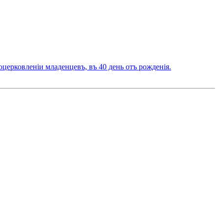
церковленіи младенцевъ, въ 40 день отъ рожденія.