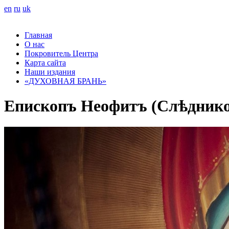
en
ru
uk
Главная
О нас
Покровитель Центра
Карта сайта
Наши издания
«ДУХОВНАЯ БРАНЬ»
Епископъ Неофитъ (Слѣдни