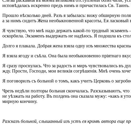
Слезы раскаянія въ моемъ великомъ отступленіи облегчили, ус
исповѣдалась искренно предъ нимъ и причастилась Св. Таинъ. 
Прошло нѣсколько дней. Разъ я забылась: вижу обширную полян
а за нимъ сидитъ Жена необыкновенной красоты, Ея ласковый 
Я чувствую, что мнѣ надо держать какой-то трудный экзаменъ –
оскорбила. Экзаменъ выдержать не надѣюсь. Я подошла къ стол
Долго я плакала. Добрая жена взяла одну изъ множества красны
Я взяла ягоду и съѣла. Она была необыкновенно пріятнаго вкус
Я сразу проснулась. Что за радость и миръ чувствовались въ д
жду. Прости, Господи, мои великія согрѣшенія. Мнѣ очень хочет
Я поговорилъ съ больной о томъ, какъ учитъ Церковь о загроб
Чрезъ недѣли полторы больная скончалась. Разсказываютъ, что
не уѣзжать на работу. Въ полдень она сказала мужу: «какъ я 
мирную кончину.
Разсказъ больной, слышанный изъ устъ ея кромѣ автора еще п