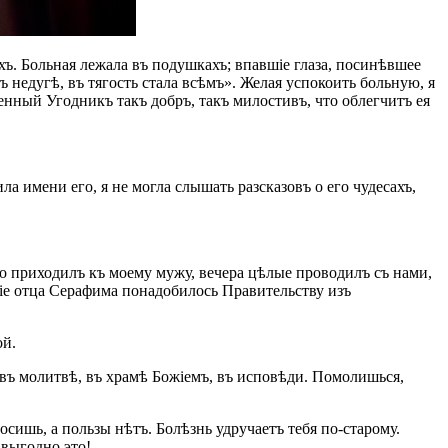
. Больная лежала въ подушкахъ; впавшіе глаза, посинѣвшее
ъ недугѣ, въ тягость стала всѣмъ». Желая успокоить больную, я
енный Угодникъ такъ добръ, такъ милостивъ, что облегчитъ ея
ла имени его, я не могла слышать разсказовъ о его чудесахъ,
то приходилъ къ моему мужу, вечера цѣлые проводилъ съ нами,
ніе отца Серафима понадобилось Правительству изъ
ой.
ъ въ молитвѣ, въ храмѣ Божіемъ, въ исповѣди. Помолишься,
сишь, а пользы нѣтъ. Болѣзнь удручаетъ тебя по-старому.
выгодно это!..