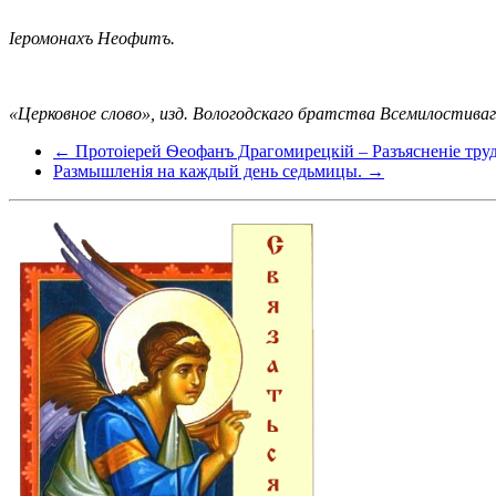
Іеромонахъ Неофитъ.
«Церковное слово», изд. Вологодскаго братства Всемилостиваго
← Протоіерей Ѳеофанъ Драгомирецкій – Разъясненіе труд
Размышленія на каждый день седьмицы. →