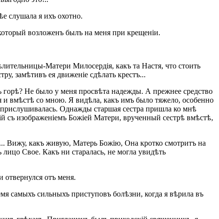
ѣе слушала я ихъ охотно.
, который возложенъ былъ на меня при крещеніи.
ѣлительницы-Матери Милосердія, какъ та Настя, что стоить
стру, замѣтивъ ея движеніе сдѣлать крестъ...
мъ горѣ? Не было у меня просвѣта надежды. А прежнее средство
ня и вмѣстѣ со мною. Я видѣла, какъ имъ было тяжело, особенно
 Я прислушивалась. Однажды старшая сестра пришла ко мнѣ
ій съ изображеніемъ Божіей Матери, врученный сестрѣ вмѣстѣ,
... Вижу, какъ живую, Матерь Божію, Она кротко смотритъ на
 лицо Свое. Какъ ни старалась, не могла увидѣть
 и отвернулся отъ меня.
емя самыхъ сильныхъ приступовъ болѣзни, когда я вѣрила въ