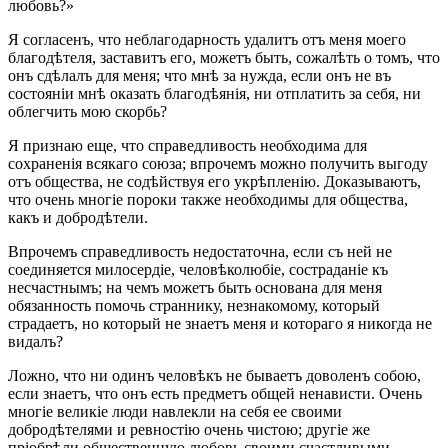
любовь?»
Я согласенъ, что неблагодарность удалитъ отъ меня моего
благодѣтеля, заставитъ его, можетъ быть, сожалѣть о томъ, что
онъ сдѣлалъ для меня; что мнѣ за нужда, если онъ не въ
состояніи мнѣ оказать благодѣянія, ни отплатить за себя, ни
облегчить мою скорбь?
Я признаю еще, что справедливость необходима для
сохраненія всякаго союза; впрочемъ можно получить выгоду
отъ общества, не содѣйствуя его укрѣпленію. Доказываютъ,
что очень многіе пороки также необходимы для общества,
какъ и добродѣтели.
Впрочемъ справедливость недостаточна, если съ ней не
соединяется милосердіе, человѣколюбіе, состраданіе къ
несчастнымъ; на чемъ можетъ быть основана для меня
обязанность помочь страннику, незнакомому, который
страдаетъ, но который не знаетъ меня и котораго я никогда не
видалъ?
Ложно, что ни одинъ человѣкъ не бываетъ доволенъ собою,
если знаетъ, что онъ есть предметъ общей ненависти. Очень
многіе великіе люди навлекли на себя ее своими
добродѣтелями и ревностію очень чистою; другіе же
пріобрѣли общественную любовь своими счастливыми