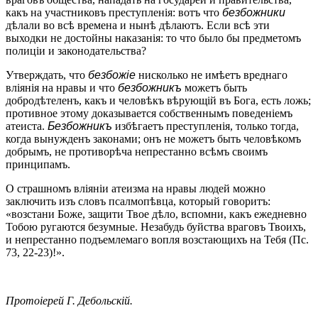
какъ на участниковъ преступленія: вотъ что
безбожники
дѣлали во всѣ времена и нынѣ дѣлаютъ. Если всѣ эти
выходки не достойны наказанія: то что было бы предметомъ
полиціи и законодательства?
Утверждать, что
безбожіе
нисколько не имѣетъ вреднаго
вліянія на нравы и что
безбожникъ
можетъ быть
добродѣтеленъ, какъ и человѣкъ вѣрующій въ Бога, есть ложь;
противное этому доказывается собственнымъ поведеніемъ
атеиста.
Безбожникъ
избѣгаетъ преступленія, только тогда,
когда вынужденъ законами; онъ не можетъ быть человѣкомъ
добрымъ, не противорѣча непрестанно всѣмъ своимъ
принципамъ.
О страшномъ вліяніи атеизма на нравы людей можно
заключить изъ словъ псалмопѣвца, который говоритъ:
«возстани Боже, защити Твое дѣло, вспомни, какъ ежедневно
Тобою ругаются безумные. Незабудь буйства враговъ Твоихъ,
и непрестанно подъемлемаго вопля возстающихъ на Тебя (Пс.
73, 22-23)!».
Протоіерей Г. Дебольскій.