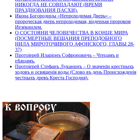
НИКОГДА НЕ СОВПАДАЮТ (ВРЕМЯ
ПРАЗДНОВАНИЯ ПАСХИ).
Икона Богородицы «Непроходимая Дверь» –
пророческая дверь непроходимая, виденная пророком
Иезекиилем.
О СОСТОЯНИ ЧЕЛОВЕЧЕСТВА В КОНЦЕ МИРА
(ПОСМЕРТНЫЕ ВЕЩАНИЯ ПРЕПОДОБНОГО
НИЛА МИРОТОЧИВОГО АФОНСКОГО, ГЛАВЫ 28-
37)
Протоіерей Иларіонъ Софроновичъ – Чтецамъ и
пѣвцамъ.
Протоіерей Стефанъ Луканинъ – О значеніи крестныхъ
ходовъ и освященія воды (Слово въ день Происхожденія
честныхъ древъ Креста Господня).