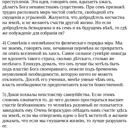
преступленія. Эта идея, говорятъ они, вдыхаетъ ужасъ,
дѣлаетъ Бога ненавистнымъ существомъ. При семъ признакѣ
трудно распознать миръ чистой совѣсти, свободной отъ
смущенія и угрызеній. Жалуются, что добродѣтель несчастна
на землѣ, и не желаютъ счастія другой жизни. Но если
добродѣтель безнадежна и въ семъ и въ будущемъ вѣкѣ, то гдѣ
же побужденіе для избранія ея?
4) Сомнѣнія о неизмѣнности физическаго порядка міра. Мы
не знаемъ, говорятъ они, нечаянная перемѣна не превратитъ
ли опять вселенной въ хаосъ. Самое сильное суевѣріе никогда
не вдохнетъ такого страха, сколько дѣтскаго, столько же
нелѣпаго. Епикуръ думалъ, что онъ лучше бы хотѣлъ быть
подъ властію Бога своенравнаго, нежели подъ бременемъ
неумолимой необходимости, которую ничто не можетъ
отклонить. Доселѣ его ученики, менѣе умные чѣмъ онъ,
власть необходимости предпочитаютъ власти божественной.
5) Дикія похвалы неистовству самоубійства. Если этимъ
словомъ означается то, до чего должно простираться высшее
счастіе безбожниковъ: то человѣкъ разумный не попытается
завидовать ему. Очень безразсудно обѣщать намъ счастіе здѣсь
на землѣ, если мы отвергаемъ идею о Богѣ мстителѣ и желаніе
доказать, что если мы гнушаемся жизнію, то лучше разрушить
ее.