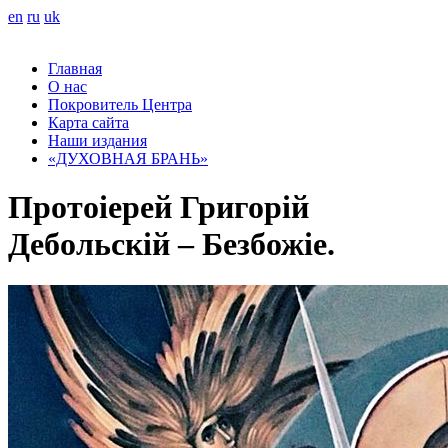
en
ru
uk
Главная
О нас
Покровитель Центра
Карта сайта
Наши издания
«ДУХОВНАЯ БРАНЬ»
Протоіерей Григорій
Дебольскій – Безбожіе.