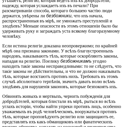
утѣшаетъ, религію, которая ведетъ ихъ къ добродѣтели;
надежду, которая услаждаетъ ихъ въ печали? При
разсматриваніи способа, котораго большею частію люди
держатся, увѣрены ли
безбожники
, что ихъ начала,
распространенныя въ мірѣ, не умножатъ преступленій и
злодѣевъ? Меньше опасности въ этомъ отношеніи было бы
удерживать руку и заграждать уста всякому благоразумному
человѣку.
Если истина религіи доказана неопровержимо; по крайней
мѣрѣ она признана законами. У всѣхъ благоустроенныхъ
народовъ, наказываютъ тѣхъ, которые оскорбляютъ законы,
нападая на религію. Поелику
безбожникамъ
угодно
находить такіе законы несправедливыми: то не слѣдуетъ, что
такіе законы не дѣйствительны, и что не должно наказывать
тѣхъ, которые возстаютъ противъ нихъ. Требовать въ этомъ
случаѣ абсолютнаго терпѣнія, значитъ давать волю всѣмъ
злодѣямъ для нарушенія законовъ, которые безпокоятъ ихъ.
Обвинять живыхъ и мертвыхъ, чернить побужденія для
добродѣтелей, которыя блистали въ мірѣ, рыться во всѣхъ
углахъ исторіи, чтобы найти упреки противъ лицъ, особенно
уважаемыхъ въ родѣ человѣческомъ, вооружаться противъ
тѣхъ, которые проповѣдуютъ религію или защищаютъ ее,
представлять ихъ какъ обманщиковъ или фанатическихъ
враговъ общества, нападать на государей и правительства,