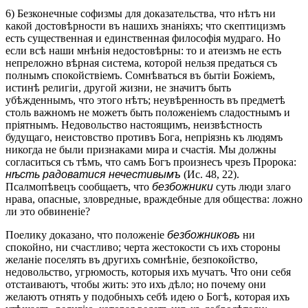
6) Безконечные софизмы для доказательства, что нѣтъ ни
какой достовѣрности въ нашихъ знаніяхъ; что скептицизмъ
есть существенная и единственная философія мудраго. Но
если всѣ наши мнѣнія недостовѣрны: то и атеизмъ не есть
непреложно вѣрная система, которой нельзя предаться съ
полнымъ спокойствіемъ. Сомнѣваться въ бытіи Божіемъ,
истинѣ религіи, другой жизни, не значитъ быть
убѣжденнымъ, что этого нѣтъ; неувѣренность въ предметѣ
столь важномъ не можетъ быть положеніемъ сладостнымъ и
пріятнымъ. Недовольство настоящимъ, неизвѣстность
будущаго, неистовство противъ Бога, непріязнь къ людямъ
никогда не были признаками мира и счастія. Мы должны
согласиться съ тѣмъ, что самъ Богъ произнесъ чрезъ Пророка:
нѣсть радоватися нечестивымъ
(Ис. 48, 22).
Псалмопѣвецъ сообщаетъ, что
безбожники
суть люди злаго
нрава, опасные, зловредные, враждебные для общества: ложно
ли это обвиненіе?
Поелику доказано, что положеніе
безбожниковъ
ни
спокойно, ни счастливо; черта жестокости съ ихъ стороны
желаніе поселять въ другихъ сомнѣніе, безпокойство,
недовольство, угрюмость, которыя ихъ мучатъ. Что они себя
отстаиваютъ, чтобы жить: это ихъ дѣло; но почему они
желаютъ отнять у подобныхъ себѣ идею о Богѣ, которая ихъ