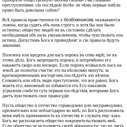
преступленіями: сіи послѣдніе болѣе ли чѣмъ первые имѣли
право быть довольны собою?
Всѣ правила нравственности у
безбожниковъ
оказываются
ложны, когда судятъ объ нихъ строго; и хотя бы они были
истинны: общество людей не въ состояніи сдѣлать
необходимыя объ нихъ умозаключенія, чтобы чувствовать ихъ
истину. Допустимъ Бога и провидѣніе: и сіи правила будутъ
законами.
Полезенъ или вреденъ для насъ порокъ въ семъ мірѣ; не въ
этомъ дѣло. Богъ запрещаетъ порокъ; и непремѣнно его
накажетъ скоро или нескоро. Если порокъ возвысилъ насъ на
землѣ до полноты счастія: это на нѣсколько минутъ; за
кратковременнымъ восторгомъ послѣдуетъ зло вѣчное.
Сознаютъ или нѣтъ люди преступленіе; это все равно. Богъ
знаетъ его; виновный не избавится отъ Его наказанія:
угрызенія совѣсти суть первыя послѣдствія, которыми Богъ
даетъ чувствовать свое правосудіе.
Пусть общество и отечество справедливо или несправедливо,
признательно или неблагодарно ко мнѣ; но Богъ расположилъ
меня имѣть привязанность къ отечеству и служить ему: какъ
Богъ же располагаетъ общество покровительствовать мнѣ.
Если общество не исполняетъ своей обязанности: это не даетъ