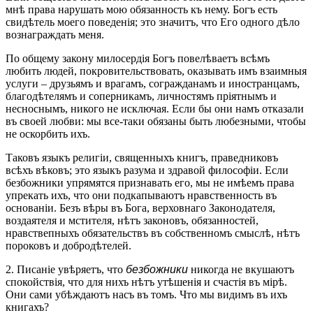
мнѣ права нарушать мою обязанность къ нему. Богъ есть
свидѣтель моего поведенія; это значитъ, что Его одного дѣло
вознаграждать меня.
По общему закону милосердія Богъ повелѣваетъ всѣмъ
любить людей, покровительствовать, оказывать имъ взаимныя
услуги – друзьямъ и врагамъ, согражданамъ и иностранцамъ,
благодѣтелямъ и соперникамъ, личностямъ пріятнымъ и
несноснымъ, никого не исключая. Если бы они намъ отказали
въ своей любви: мы все-таки обязаны быть любезными, чтобы
не оскорбить ихъ.
Таковъ языкъ религіи, священныхъ книгъ, праведниковъ
всѣхъ вѣковъ; это языкъ разума и здравой философіи. Если
безбожники упрямятся признавать его, мы не имѣемъ права
упрекать ихъ, что они подкапываютъ нравственность въ
основаніи. Безъ вѣры въ Бога, верховнаго Законодателя,
воздаятеля и мстителя, нѣтъ законовъ, обязанностей,
нравствепныхъ обязательствъ въ собственномъ смыслѣ, нѣтъ
пороковъ и добродѣтелей.
2. Писаніе увѣряетъ, что
безбожники
никогда не вкушаютъ
спокойствія, что для нихъ нѣтъ утѣшенія и счастія въ мірѣ.
Они сами убѣждаютъ насъ въ томъ. Что мы видимъ въ ихъ
книгахъ?