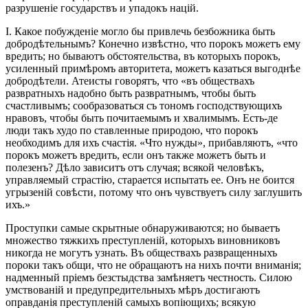
разрушеніе государствъ и упадокъ націй.
I. Какое побужденіе могло бы привлечь безбожника быть
добродѣтельнымъ? Конечно извѣстно, что порокъ можетъ ему
вредить; но бываютъ обстоятельства, въ которыхъ порокъ,
усиленный примѣромъ авторитета, можетъ казаться выгоднѣе
добродѣтели. Атеисты говорятъ, что «въ обществахъ
развратныхъ надобно быть развратнымъ, чтобы быть
счастливымъ; сообразоваться съ тономъ господствующихъ
нравовъ, чтобы быть почитаемымъ и хвалимымъ. Есть-де
люди такъ худо по ставленные природою, что порокъ
необходимъ для ихъ счастія. «Что нужды», прибавляютъ, «что
порокъ можетъ вредить, если онъ также можетъ быть и
полезенъ? Дѣло зависитъ отъ случая; всякой человѣкъ,
управляемый страстію, старается испытать ее. Онъ не боится
угрызеній совѣсти, потому что онъ чувствуетъ силу заглушить
ихъ.»
Проступки самые скрытные обнаруживаются; но бываетъ
множество тяжкихъ преступленій, которыхъ виновниковъ
никогда не могутъ узнать. Въ обществахъ развращенныхъ
пороки такъ общи, что не обращаютъ на нихъ почти вниманія;
надменный пріемъ безстыдства замѣняетъ честность. Силою
умствованій и предупредительныхъ мѣръ достигаютъ
оправданія преступленій самыхъ вопіющихъ; всякую