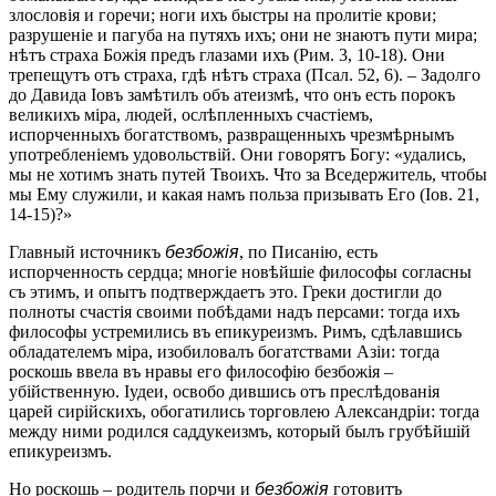
злословія и горечи; ноги ихъ быстры на пролитіе крови;
разрушеніе и пагуба на путяхъ ихъ; они не знаютъ пути мира;
нѣтъ страха Божія предъ глазами ихъ (Рим. 3, 10-18). Они
трепещутъ отъ страха, гдѣ нѣтъ страха (Псал. 52, 6). – Задолго
до Давида Іовъ замѣтилъ объ атеизмѣ, что онъ есть порокъ
великихъ міра, людей, ослѣпленныхъ счастіемъ,
испорченныхъ богатствомъ, развращенныхъ чрезмѣрнымъ
употребленіемъ удовольствій. Они говорятъ Богу: «удались,
мы не хотимъ знать путей Твоихъ. Что за Вседержитель, чтобы
мы Ему служили, и какая намъ польза призывать Его (Іов. 21,
14-15)?»
Главный источникъ
безбожія
, по Писанію, есть
испорченность сердца; многіе новѣйшіе философы согласны
съ этимъ, и опытъ подтверждаетъ это. Греки достигли до
полноты счастія своими побѣдами надъ персами: тогда ихъ
философы устремились въ епикуреизмъ. Римъ, сдѣлавшись
обладателемъ міра, изобиловалъ богатствами Азіи: тогда
роскошь ввела въ нравы его философію безбожія –
убійственную. Іудеи, освобо дившись отъ преслѣдованія
царей сирійскихъ, обогатились торговлею Александріи: тогда
между ними родился саддукеизмъ, который былъ грубѣйшій
епикуреизмъ.
Но роскошь – родитель порчи и
безбожія
готовитъ