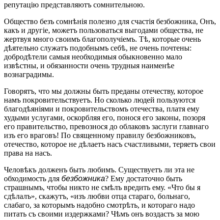
репутацію представляютъ сомнительною.
Общество безъ сомнѣнія полезно для счастія безбожника, Онъ,
какъ и другіе, можетъ пользоваться выгодами общества, не
жертвуя много своимъ благополучіемъ. Тѣ, которые очень
дѣятельно служатъ подобнымъ себѣ, не очень почтены:
добродѣтели самыя необходимыя обыкновенно мало
извѣстны, и обязанности очень трудныя наименѣе
вознаградимы.
Говорятъ, что мы должны быть преданы отечеству, которое
намъ покровительствуетъ. Но сколько людей пользуются
благодѣяніями и покровительствомъ отечества, платя ему
худыми услугами, оскорбляя его, понося его законы, позоря
его правительство, превознося до облаковъ заслуги главнаго
изъ его враговъ! По священному правилу безбожниковъ,
отечество, которое не дѣлаетъ насъ счастливыми, теряетъ свои
права на насъ.
Человѣкъ долженъ быть любимъ. Существуетъ ли эта не
обходимость для
безбожника
? Ему достаточно быть
страшнымъ, чтобы никто не смѣлъ вредить ему. «Что бы я
сдѣлалъ», скажутъ, «изъ любви отца стараго, больнаго,
слабаго, за которымъ надобно смотрѣть, и котораго надо
питать съ своими издержками? Чѣмъ онъ воздастъ за мою