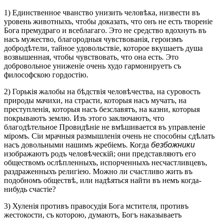
1) Единственное чванство унизить человѣка, низвести въ
уровень животныхъ, чтобы доказать, что онъ не есть твореніе
Бога премудраго и всеблагаго. Это не средство вдохнуть въ
насъ мужество, благородныя чувствованія, героизмъ
добродѣтели, тайное удовольствіе, которое вкушаетъ душа
возвышенная, чтобы чувствовать, что она есть. Это
добровольное униженіе очень худо гармонируетъ съ
философскою гордостію.
2) Горькія жалобы на бѣдствія человѣчества, на суровость
природы мачихи, на страсти, которыя насъ мучатъ, на
преступленія, которыя насъ безславятъ, на казни, которыя
покрываютъ землю. Изъ этого заключаютъ, что
благодѣтельное Провидѣніе не вмѣшивается въ управленіе
міромъ. Сіи мрачныя размышленія очень не способны сдѣлать
насъ довольными нашимъ жребіемъ. Когда
безбожники
изображаютъ родъ человѣческій; они представляютъ его
обществомъ ослѣпленныхъ, испорченныхъ несчастливцевъ,
раздраженныхъ религіею. Можно ли счастливо жить въ
подобномъ обществѣ, или надѣяться найти въ немъ когда-
нибудь счастіе?
3) Хуленія противъ правосудія Бога мстителя, противъ
жестокости, съ которою, думаютъ, Богъ наказываетъ