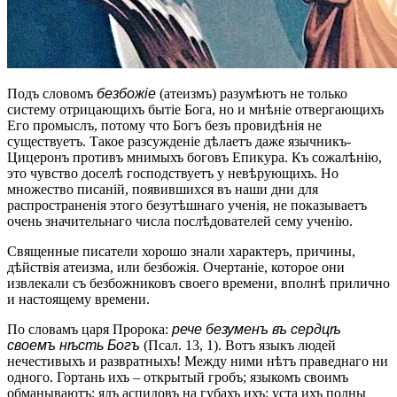
Подъ словомъ
безбожіе
(атеизмъ) разумѣютъ не только
систему отрицающихъ бытіе Бога, но и мнѣніе отвергающихъ
Его промыслъ, потому что Богъ безъ провидѣнія не
существуетъ. Такое разсужденіе дѣлаетъ даже язычникъ-
Цицеронъ противъ мнимыхъ боговъ Епикура. Къ сожалѣнію,
это чувство доселѣ господствуетъ у невѣрующихъ. Но
множество писаній, появившихся въ наши дни для
распространенія этого безутѣшнаго ученія, не показываетъ
очень значительнаго числа послѣдователей сему ученію.
Священные писатели хорошо знали характеръ, причины,
дѣйствія атеизма, или безбожія. Очертаніе, которое они
извлекали съ безбожниковъ своего времени, вполнѣ прилично
и настоящему времени.
По словамъ царя Пророка:
рече безуменъ въ сердцѣ
своемъ нѣсть Богъ
(Псал. 13, 1). Вотъ языкъ людей
нечестивыхъ и развратныхъ! Между ними нѣтъ праведнаго ни
одного. Гортань ихъ – открытый гробъ; языкомъ своимъ
обманываютъ; ядъ аспидовъ на губахъ ихъ; уста ихъ полны