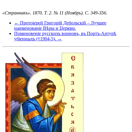
«Странникъ». 1870. Т. 2. № 11 (Ноябрь). С. 349-356.
← Протоіерей Григорій Дебольскій – Лучшее
наименованіе Вѣры и Церкви.
Поминовеніе русскихъ воиновъ, въ Портъ-Артурѣ
убіенныхъ (†1904-5). →