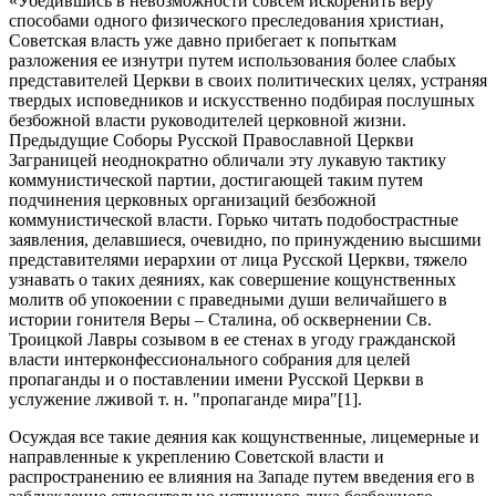
«Убедившись в невозможности совсем искоренить веру
способами одного физического преследования христиан,
Советская власть уже давно прибегает к попыткам
разложения ее изнутри путем использования более слабых
представителей Церкви в своих политических целях, устраняя
твердых исповедников и искусственно подбирая послушных
безбожной власти руководителей церковной жизни.
Предыдущие Соборы Русской Православной Церкви
Заграницей неоднократно обличали эту лукавую тактику
коммунистической партии, достигающей таким путем
подчинения церковных организаций безбожной
коммунистической власти. Горько читать подобострастные
заявления, делавшиеся, очевидно, по принуждению высшими
представителями иерархии от лица Русской Церкви, тяжело
узнавать о таких деяниях, как совершение кощунственных
молитв об упокоении с праведными души величайшего в
истории гонителя Веры – Сталина, об осквернении Св.
Троицкой Лавры созывом в ее стенах в угоду гражданской
власти интерконфессионального собрания для целей
пропаганды и о поставлении имени Русской Церкви в
услужение лживой т. н. "пропаганде мира"[1].
Осуждая все такие деяния как кощунственные, лицемерные и
направленные к укреплению Советской власти и
распространению ее влияния на Западе путем введения его в