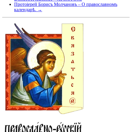
Протоіерей Борисъ Молчановъ – О православномъ
календарѣ. →