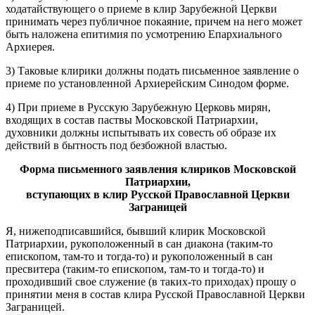
ходатайствующего о приеме в клир Зарубежной Церкви
принимать через публичное покаяние, причем на него может
быть наложена епитимия по усмотрению Епархиального
Архиерея.
3) Таковые клирики должны подать письменное заявление о
приеме по установленной Архиерейским Синодом форме.
4) При приеме в Русскую Зарубежную Церковь мирян,
входящих в состав паствы Московской Патриархии,
духовники должны испытывать их совесть об образе их
действий в бытность под безбожной властью.
Форма письменного заявления клириков Московской
Патриархии,
вступающих в клир Русской Православной Церкви
Заграницей
Я, нижеподписавшийся, бывший клирик Московской
Патриархии, рукоположенный в сан диакона (таким-то
епископом, там-то и тогда-то) и рукоположенный в сан
пресвитера (таким-то епископом, там-то и тогда-то) и
проходивший свое служение (в таких-то приходах) прошу о
принятии меня в состав клира Русской Православной Церкви
Заграницей.