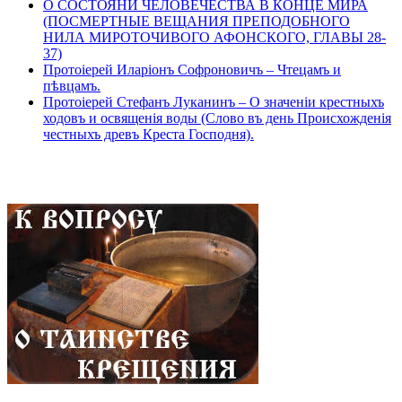
О СОСТОЯНИ ЧЕЛОВЕЧЕСТВА В КОНЦЕ МИРА
(ПОСМЕРТНЫЕ ВЕЩАНИЯ ПРЕПОДОБНОГО
НИЛА МИРОТОЧИВОГО АФОНСКОГО, ГЛАВЫ 28-
37)
Протоіерей Иларіонъ Софроновичъ – Чтецамъ и
пѣвцамъ.
Протоіерей Стефанъ Луканинъ – О значеніи крестныхъ
ходовъ и освященія воды (Слово въ день Происхожденія
честныхъ древъ Креста Господня).