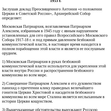
1953 г.
​Заслушав доклад Преосвященного Антония «о положении
Церкви в Советской России», Архиерейский Собор
определяет:
Московская Патриархия, возглавляемая Патриархом
Алексием, избранным в 1945 году с явным нарушением
установленных для сего правил Всероссийского Московского
Собора 1917-18 г. и под прямым давлением безбожной
коммунистической власти, в настоящее время находится в
полном порабощении этой власти и является ее послушным
орудием.
1) Московская Патриархия в руках безбожной
коммунистической власти используется для укрепления этой
власти внутри России и распространения безбожного
коммунизма во всем мире.
2) Совершение Патриархом Алексием и его духовенством
панихид о причтении клику праведных величайшего
гонителя Церкви Христовой и насадителя безбожного
коммунизма во всем мире Сталина является неслыханным в
истории Церкви кощунством.
3) Вышеуказанные обстоятельства вынуждают Русскую