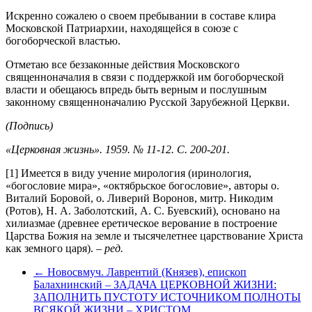
Искренно сожалею о своем пребывании в составе клира
Московской Патриархии, находящейся в союзе с
богоборческой властью.
Отметаю все беззаконные действия Московского
священноначалия в связи с поддержкой им богоборческой
власти и обещаюсь впредь быть верным и послушным
законному священноначалию Русской Зарубежной Церкви.
(Подпись)
«Церковная жизнь». 1959. № 11-12. С. 200-201.
[1] Имеется в виду учение мирология (иринология,
«богословие мира», «октябрьское богословие», авторы о.
Виталий Боровой, о. Ливерий Воронов, митр. Никодим
(Ротов), Н. А. Заболотский, А. С. Буевский), основано на
хилиазмае (древнее еретическое верование в построение
Царства Божия на земле и тысячелетнее царствование Христа
как земного царя).
– ред.
← Новосвмуч. Лаврентий (Князев), епископ
Балахнинский – ЗАДАЧА ЦЕРКОВНОЙ ЖИЗНИ:
ЗАПОЛНИТЬ ПУСТОТУ ИСТОЧНИКОМ ПОЛНОТЫ
ВСЯКОЙ ЖИЗНИ – ХРИСТОМ.