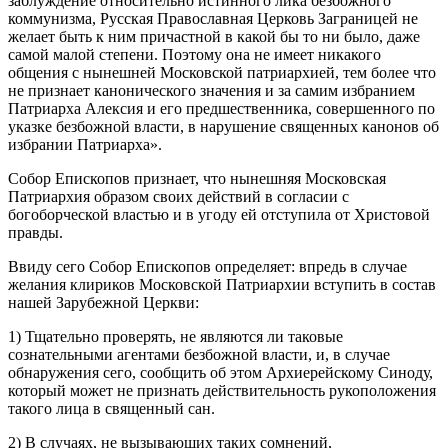
заблуждение относительно истинного лика безбожного
коммунизма, Русская Православная Церковь Заграницей не
желает быть к ним причастной в какой бы то ни было, даже
самой малой степени. Поэтому она не имеет никакого
общения с нынешней Московской патриархией, тем более что
не признает канонического значения и за самим избранием
Патриарха Алексия и его предшественника, совершенного по
указке безбожной власти, в нарушение священных канонов об
избрании Патриарха».
Собор Епископов признает, что нынешняя Московская
Патриархия образом своих действий в согласии с
богоборческой властью и в угоду ей отступила от Христовой
правды.
Ввиду сего Собор Епископов определяет: впредь в случае
желания клириков Московской Патриархии вступить в состав
нашей Зарубежной Церкви:
1) Тщательно проверять, не являются ли таковые
сознательными агентами безбожной власти, и, в случае
обнаружения сего, сообщить об этом Архиерейскому Синоду,
который может не признать действительность рукоположения
такого лица в священный сан.
2) В случаях, не вызывающих таких сомнений,