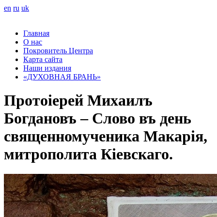
en
ru
uk
Главная
О нас
Покровитель Центра
Карта сайта
Наши издания
«ДУХОВНАЯ БРАНЬ»
Протоіерей Михаилъ
Богдановъ – Слово въ день
священномученика Макарія,
митрополита Кіевскаго.