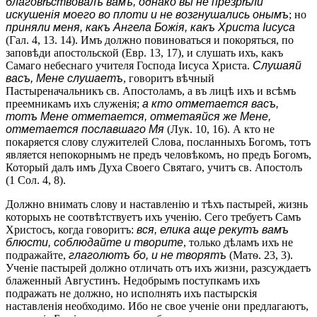
благовѣствовалъ вамъ, однако вы не презрѣли
искушенія моего во плоти и не возгнушались онымъ
; но
приняли меня, какъ Ангела Божія, какъ Христа Іисуса
(Гал. 4, 13. 14). Имъ должно повиноваться и покоряться, по
заповѣди апостольской (Евр. 13, 17), и слушать ихъ, какъ
Самаго небеснаго учителя Господа Іисуса Христа.
Слушаяй
васъ, Мене слушаетъ
, говоритъ вѣчный
Пастыреначальникъ св. Апостоламъ, а въ лицѣ ихъ и всѣмъ
преемникамъ ихъ служенія;
а кто отметается васъ,
тотъ Мене отметается, отметаяйся же Мене,
отметается пославшаго Мя
(Лук. 10, 16). А кто не
покаряется слову служителей Слова, посланныхъ Богомъ, тотъ
является непокорнымъ не предъ человѣкомъ, но предъ Богомъ,
Который далъ имъ Духа Своего Святаго, учитъ св. Апостолъ
(1 Сол. 4, 8).
Должно внимать слову и наставленію и тѣхъ пастырей, жизнь
которыхъ не соотвѣтствуетъ ихъ ученію. Сего требуетъ Самъ
Христосъ, когда говоритъ:
вся, елика аще рекутъ вамъ
блюсти, соблюдайте и творите
, только дѣламъ ихъ не
подражайте,
глаголютъ бо, и не творятъ
(Матѳ. 23, 3).
Ученіе пастырей должно отличать отъ ихъ жизни, разсуждаетъ
блаженный Августинъ. Недобрымъ поступкамъ ихъ
подражать не должно, но исполнять ихъ пастырскія
наставленія необходимо. Ибо не свое ученіе они предлагаютъ,