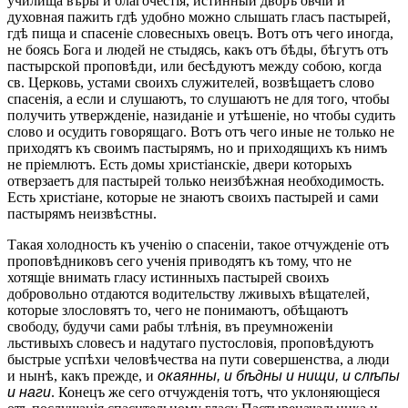
училища вѣры и благочестія, истинный дворъ овчій и
духовная пажить гдѣ удобно можно слышать гласъ пастырей,
гдѣ пища и спасеніе словесныхъ овецъ. Вотъ отъ чего иногда,
не боясь Бога и людей не стыдясь, какъ отъ бѣды, бѣгутъ отъ
пастырской проповѣди, или бесѣдуютъ между собою, когда
св. Церковь, устами своихъ служителей, возвѣщаетъ слово
спасенія, а если и слушаютъ, то слушаютъ не для того, чтобы
получить утвержденіе, назиданіе и утѣшеніе, но чтобы судить
слово и осудить говорящаго. Вотъ отъ чего иные не только не
приходятъ къ своимъ пастырямъ, но и приходящихъ къ нимъ
не пріемлютъ. Есть домы христіанскіе, двери которыхъ
отверзаетъ для пастырей только неизбѣжная необходимость.
Есть христіане, которые не знаютъ своихъ пастырей и сами
пастырямъ неизвѣстны.
Такая холодность къ ученію о спасеніи, такое отчужденіе отъ
проповѣдниковъ сего ученія приводятъ къ тому, что не
хотящіе внимать гласу истинныхъ пастырей своихъ
добровольно отдаются водительству лживыхъ вѣщателей,
которые злословятъ то, чего не понимаютъ, обѣщаютъ
свободу, будучи сами рабы тлѣнія, въ преумноженіи
льстивыхъ словесъ и надутаго пустословія, проповѣдуютъ
быстрые успѣхи человѣчества на пути совершенства, а люди
и нынѣ, какъ прежде, и
окаянны, и бѣдны и нищи, и слѣпы
и наги
. Конецъ же сего отчужденія тотъ, что уклоняющіеся