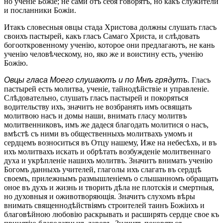
но ученіе Божіе; не сами отъ себя говорятъ, но какъ служители
и посланники Божіи.
Итакъ словесныя овцы стада Христова должны слушать гласъ
своихъ пастырей, какъ гласъ Самаго Христа, и слѣдовать
богооткровенному ученію, которое они предлагаютъ, не кань
ученію человѣческому, но, яко же и воистину есть, ученію
Божію.
Овцы гласа Моего слушаютъ и по Мнѣ грядутъ.
Гласъ
пастырей есть молитва, ученіе, тайнодѣйствіе и управленіе.
Слѣдовательно, слушать гласъ пастырей и покоряться
водительству ихъ, значитъ не возбранять имъ освящать
молитвою насъ и домы наши, внимать гласу молитвъ
молитвенниковъ, имъ же дадеся благодать молитися о насъ,
вмѣстѣ съ ними въ общественныхъ молитвахъ умомъ и
сердцемъ возноситься въ Отцу нашему, Иже на небесѣхъ, и въ
ихъ молитвахъ искать и обрѣтать возбужденіе молитвеннаго
духа и укрѣпленіе нашихъ молитвъ. Значитъ внимать ученію
Богомъ данныхъ учителей, глаголы ихъ слагать въ сердцѣ
своемъ, прилежнымъ размышленіемъ о слышанномъ обращать
оное въ духъ и жизнь и творить дѣла не плотскія и смертныя,
но духовныя и оживотворяющія. Значитъ слухомъ вѣры
внимать священнодѣйствіямъ строителей таинъ Божіихъ и
благовѣйною любовію раскрывать и расширять сердце свое къ