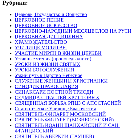
Рубрики:
Церковь, Государство и Общество
ЦЕРКОВНОЕ ПЕНИЕ
ЦЕРКОВНОЕ ИСКУССТВО
ЦЕРКОВНО-НАРОДНЫЙ МЕСЯЦЕСЛОВ НА РУСИ
ЦЕРКОВНАЯ ДИСЦИПЛИНА
ХРАМОЗДАТЕЛЬСТВО
УЧИЛИЩЕ МОЛИТВЫ
УЧАСТИЕ МИРЯН В ЖИЗНИ ЦЕРКВИ
Уставные чтения (проповедь книги)
УРОКИ ИЗ ЖИЗНИ СВЯТЫХ
УРОКИ БОГОСЛУЖЕНИЯ
Узкий путь в Царство Небесное
СЛУЖЕНИЕ ЖЕНЩИНЫ ХРИСТИАНКИ
СИНОДИК ПРАВОСЛАВИЯ
СИНАКСАРИ ПОСТНОЙ ТРИОДИ
СЕДМИЦА СТРАСТЕЙ ХРИСТОВЫХ
СВЯЩЕННАЯ БОРЬБА РПЦЗ С АПОСТАСИЕЙ
Святоотеческое Училище Благочестия
СВЯТИТЕЛЬ ФИЛАРЕТ МОСКОВСКИЙ
СВЯТИТЕЛЬ ФИЛАРЕТ (ВОЗНЕСЕНСКИЙ)
СВЯТИТЕЛЬ ИОАНН ШАНХАЙСКИЙ И САН-
ФРАНЦИССКИЙ
СВЯТИТЕЛЬ АВЕРКИЙ (ТАУШЕВ)