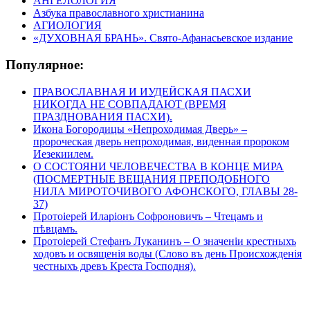
АНГЕЛОЛОГИЯ
Азбука православного христианина
АГИОЛОГИЯ
«ДУХОВНАЯ БРАНЬ». Свято-Афанасьевское издание
Популярное:
ПРАВОСЛАВНАЯ И ИУДЕЙСКАЯ ПАСХИ
НИКОГДА НЕ СОВПАДАЮТ (ВРЕМЯ
ПРАЗДНОВАНИЯ ПАСХИ).
Икона Богородицы «Непроходимая Дверь» –
пророческая дверь непроходимая, виденная пророком
Иезекиилем.
О СОСТОЯНИ ЧЕЛОВЕЧЕСТВА В КОНЦЕ МИРА
(ПОСМЕРТНЫЕ ВЕЩАНИЯ ПРЕПОДОБНОГО
НИЛА МИРОТОЧИВОГО АФОНСКОГО, ГЛАВЫ 28-
37)
Протоіерей Иларіонъ Софроновичъ – Чтецамъ и
пѣвцамъ.
Протоіерей Стефанъ Луканинъ – О значеніи крестныхъ
ходовъ и освященія воды (Слово въ день Происхожденія
честныхъ древъ Креста Господня).