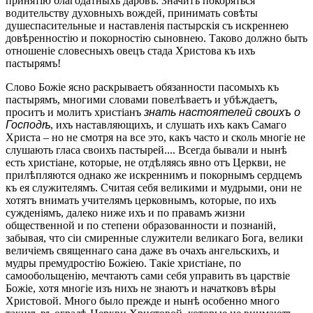
принятію благодатныхъ даровъ. Значитъ покоряться
водительству духовныхъ вождей, принимать совѣты
душеспасительные и наставленія пастырскія съ искреннею
довѣренностію и покорностію сыновнею. Таково должно быть
отношеніе словесныхъ овецъ стада Христова къ ихъ
пастырямъ!
Слово Божіе ясно раскрываетъ обязанности пасомыхъ къ
пастырямъ, многими словами повелѣваетъ и убѣждаетъ,
проситъ и молитъ христіанъ
знать настоятелей своихъ о
Господѣ
, ихъ наставляющихъ, и слушать ихъ какъ Самаго
Христа – но не смотря на все это, какъ часто и сколь многіе не
слушають гласа своихъ пастырей.... Всегда бывали и нынѣ
есть христіане, которые, не отдѣляясь явно отъ Церкви, не
прилѣпляются однако же искреннимъ и покорнымъ сердцемъ
къ ея служителямъ. Считая себя великими и мудрыми, они не
хотятъ внимать учителямъ церковнымъ, которые, по ихъ
сужденіямъ, далеко ниже ихъ и по правамъ жизни
общественной и по степени образованности и познаній,
забывая, что сіи смиренные служители великаго Бога, велики
величіемъ священнаго сана даже въ очахъ ангельскихъ, и
мудры премудростію Божіею. Такіе христіане, по
самообольщенію, мечтаютъ сами себя управить въ царствіе
Божіе, хотя многіе изъ нихъ не знаютъ и начатковъ вѣры
Христовой. Много было прежде и нынѣ особенно много