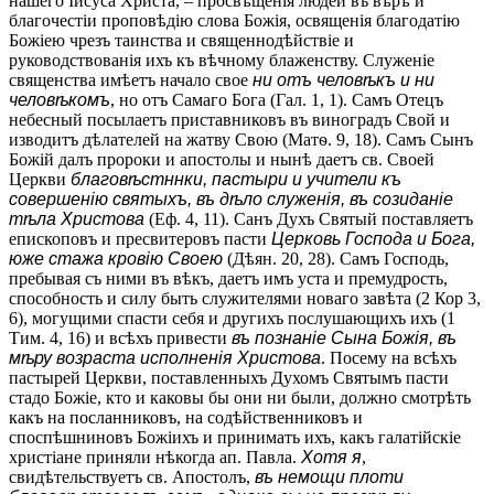
нашего Іисуса Христа, – просвѣщенія людей въ вѣрѣ и
благочестіи проповѣдію слова Божія, освященія благодатію
Божіею чрезъ таинства и священнодѣйствіе и
руководствованія ихъ къ вѣчному блаженству. Служеніе
священства имѣетъ начало свое
ни отъ человѣкъ и ни
человѣкомъ
, но отъ Самаго Бога (Гал. 1, 1). Самъ Отецъ
небесный посылаетъ приставниковъ въ виноградъ Свой и
изводитъ дѣлателей на жатву Свою (Матѳ. 9, 18). Самъ Сынъ
Божій далъ пророки и апостолы и нынѣ даетъ св. Своей
Церкви
благовѣстннки, пастыри и учители къ
совершенію святыхъ, въ дѣло служенія, въ созиданіе
тѣла Христова
(Еф. 4, 11). Санъ Духъ Святый поставляетъ
епископовъ и пресвитеровъ пасти
Церковь Господа и Бога,
юже стажа кровію Своею
(Дѣян. 20, 28). Самъ Господь,
пребывая съ ними въ вѣкъ, даетъ имъ уста и премудрость,
способность и силу быть служителями новаго завѣта (2 Кор 3,
6), могущими спасти себя и другихъ послушающихъ ихъ (1
Тим. 4, 16) и всѣхъ привести
въ познаніе Сына Божія, въ
мѣру возраста исполненія Христова
. Посему на всѣхъ
пастырей Церкви, поставленныхъ Духомъ Святымъ пасти
стадо Божіе, кто и каковы бы они ни были, должно смотрѣть
какъ на посланниковъ, на содѣйственниковъ и
споспѣшниновъ Божіихъ и принимать ихъ, какъ галатійскіе
христіане приняли нѣкогда ап. Павла.
Хотя я
,
свидѣтельствуетъ св. Апостолъ,
въ немощи плоти