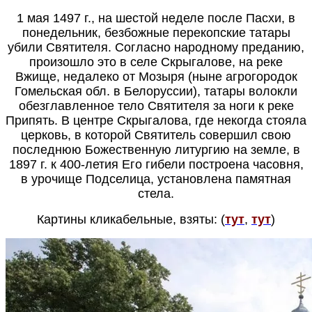
1 мая 1497 г., на шестой неделе после Пасхи, в
понедельник, безбожные перекопские татары
убили Святителя. Согласно народному преданию,
пр
оизошло это в селе Скрыгалове, на реке
Вжище, недалеко от Мозыря (ныне агрогородок
Гомельская обл. в Белоруссии),
татары волокли
обезглавленное тело Святителя за ноги к реке
Припять.
В центре Скрыгалова, где некогда стояла
церковь, в которой Святитель совершил свою
последнюю Божественную литургию на земле,
в
1897 г. к 400-летия Его гибели построена часовня,
в урочище Подселица,
установлена памятная
стела.
Картины кликабельные, взяты: (
тут
,
тут
)