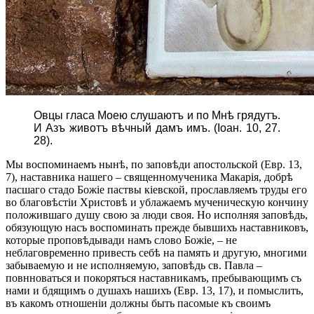
Овцы гласа Моею слушаютъ и по Мнѣ грядутъ.
И Азъ животъ вѣчный дамъ имъ. (Іоан. 10, 27.
28).
Мы воспоминаемъ нынѣ, по заповѣди апостольской (Евр. 13,
7), наставника нашего – священномученика Макарія, добрѣ
пасшаго стадо Божіе паствы кіевской, прославляемъ труды его
во благовѣстіи Христовѣ и ублажаемъ мученическую кончину
положившаго душу свою за люди своя. Но исполняя заповѣдь,
обязующую насъ воспоминать прежде бывшихъ наставниковъ,
которые проповѣдывади намъ слово Божіе, – не
неблаговременно привесть себѣ на память и другую, многими
забываемую и не исполняемую, заповѣдь св. Павла –
повнноваться и покоряться наставникамъ, пребывающимъ съ
нами и бдящимъ о душахъ нашихъ (Евр. 13, 17), и помыслить,
въ какомъ отношеніи должны быть пасомые къ своимъ