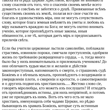
такихъ въ оградѣ Церкви Христовой, которые не внимаютъ
слову спасенія отъ того, что о спасеніи своемъ менѣе всего
думаютъ и совсѣмъ не заботятся о душѣ. Привязанные всѣмъ
существомъ своимъ къ землѣ, полагая все свое счастіе въ
благахъ и удовольствіяхъ міра, они не могутъ сочувствовать
слову, которое блага земныя вмѣняетъ въ уметы и любовь къ
міру называетъ враждою на Бога; не могутъ охотно внимать
ученію, которое проповѣдуетъ иные законы, иныя
обязанности, а не тѣ, которыя даетъ міръ и предписываютъ
приличія свѣта.
Если бы учители церковные льстили самолюбію, поблажали
страстямъ, извиняли пороки, смягчали преступленія, одобряли
жизнь по требованію развращеннаго сердца, – о, тогда много
было бы у нихъ внимательныхъ и прилежныхъ учениковъ! До
они обличаютъ худыя мысли и желанія и дѣйствія
законоореступиыя, напоминаютъ о смерти, о страшномъ судѣ
Божіемъ и о вѣчныхъ мукахъ, проповѣдуютъ о воздержаніи и
умерщвленіи плоти, о смиреніи и кротости, о самоотверженіи
и о другихъ подвигахъ христіанскихъ..... Жестоко слово сіе,
говорятъ міролюбцы, кто можетъ ихъ послушати? И отходятъ
отъ проповѣдниковъ истины, для нихъ непріятной, и потомъ
уже не приходятъ къ нимъ. Вотъ отъ чего есть не мало
христіанъ, именующихъ себя чадами Церкви, но рѣдко
бывающихъ въ храмахъ Божіихъ, которые суть истинныя