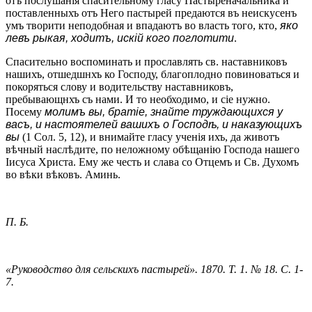
отъ послушанія спасительному гласу Пастыреначальника и
поставленныхъ отъ Него пастырей предаются въ неискусенъ
умъ творити неподобная и впадаютъ во власть того, кто,
яко
левъ рыкая, ходитъ, искій кого поглотити
.
Спасительно воспоминать и прославлять св. наставниковъ
нашихъ, отшедшнхъ ко Господу, благоплодно повиноваться и
покоряться слову и водительству наставниковъ,
пребывающнхъ съ нами. И то необходимо, и сіе нужно.
Посему
молимъ вы, братiе, знайте труждающихся у
васъ, и настоятелей вашихъ о Господѣ, и наказующихъ
вы
(1 Сол. 5, 12), и внимайте гласу ученія ихъ, да животъ
вѣчный наслѣдите, по неложному обѣщанію Господа нашего
Іисуса Христа. Ему же честь и слава со Отцемъ и Св. Духомъ
во вѣки вѣковъ. Аминь.
П. Б.
«Руководство для сельскихъ пастырей». 1870. Т. 1. № 18. С. 1-
7.