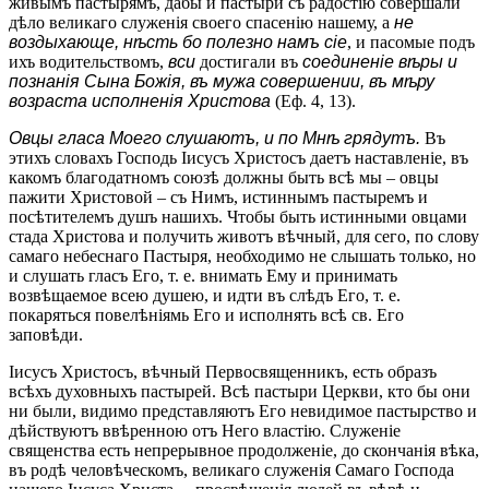
живымъ пастырямъ, дабы и пастыри съ радостію совершали
дѣло великаго служенія своего спасенію нашему, а
не
воздыхающе, нѣсть бо полезно намъ сіе
, и пасомые подъ
ихъ водительствомъ,
вси
достигали въ
соединеніе вѣры и
познанія Сына Божія, въ мужа совершении, въ мѣру
возраста исполненія Христова
(Еф. 4, 13).
Овцы гласа Моего слушаютъ, и по Мнѣ грядутъ.
Въ
этихъ словахъ Господь Іисусъ Христосъ даетъ наставленіе, въ
какомъ благодатномъ союзѣ должны быть всѣ мы – овцы
пажити Христовой – съ Нимъ, истиннымъ пастыремъ и
посѣтителемъ душъ нашихъ. Чтобы быть истинными овцами
стада Христова и получить животъ вѣчный, для сего, по слову
самаго небеснаго Пастыря, необходимо не слышать только, но
и слушать гласъ Его, т. е. внимать Ему и принимать
возвѣщаемое всею душею, и идти въ слѣдъ Его, т. е.
покаряться повелѣніямь Его и исполнять всѣ св. Его
заповѣди.
Іисусъ Христосъ, вѣчный Первосвященникъ, есть образъ
всѣхъ духовныхъ пастырей. Всѣ пастыри Церкви, кто бы они
ни были, видимо представляютъ Его невидимое пастырство и
дѣйствуютъ ввѣренною отъ Него властію. Служеніе
священства есть непрерывное продолженіе, до скончанія вѣка,
въ родѣ человѣческомъ, великаго служенія Самаго Господа