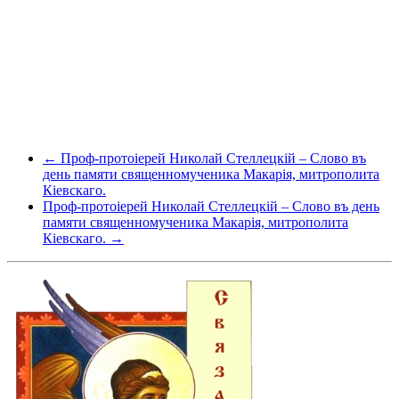
← Проф-протоіерей Николай Стеллецкій – Слово въ
день памяти священномученика Макарія, митрополита
Кіевскаго.
Проф-протоіерей Николай Стеллецкій – Слово въ день
памяти священномученика Макарія, митрополита
Кіевскаго. →