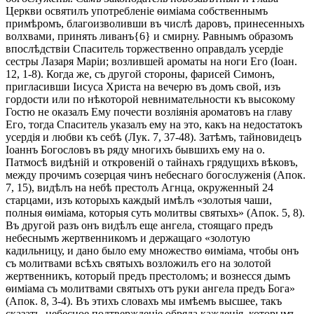
Церкви освятилъ употребленіе ѳиміама собственнымъ
примѣромъ, благоизволивши въ числѣ даровъ, принесенныхъ
волхвами, принять ливанъ{6} и смирну. Равнымъ образомъ
впослѣдствіи Спаситель торжественно оправдалъ усердіе
сестры Лазаря Маріи; возлившей ароматы на ноги Его (Іоан.
12, 1-8). Когда же, съ другой стороны, фарисей Симонъ,
пригласивши Іисуса Христа на вечерю въ домъ свой, изъ
гордости или по нѣкоторой невнимательности къ высокому
Гостю не оказалъ Ему почести возліянія ароматовъ на главу
Его, тогда Спаситель указалъ ему на это, какъ на недостатокъ
усердія и любви къ себѣ (Лук. 7, 37-48). Затѣмъ, тайновидецъ
Іоаннъ Богословъ въ ряду многихъ бывшихъ ему на о.
Патмосѣ видѣній и откровеній о тайнахъ грядущихъ вѣковъ,
между прочимъ созерцая чинъ небеснаго богослуженія (Апок.
7, 15), видѣлъ на небѣ престолъ Агнца, окруженный 24
старцами, изъ которыхъ каждый имѣлъ «золотыя чаши,
полныя ѳиміама, которыя суть молитвы святыхъ» (Апок. 5, 8).
Въ другой разъ онъ видѣлъ еще ангела, стоящаго предъ
небеснымъ жертвенникомъ и держащаго «золотую
кадильницу, и дано было ему множество ѳиміама, чтобы онъ
съ молитвами всѣхъ святыхъ возложилъ его на золотой
жертвенникъ, который предъ престоломъ; и вознесся дымъ
ѳиміама съ молитвами святыхъ отъ руки ангела предъ Бога»
(Апок. 8, 3-4). Въ этихъ словахъ мы имѣемъ высшее, такъ
сказать, небесное подтвержденіе обряда кажденія, которымъ