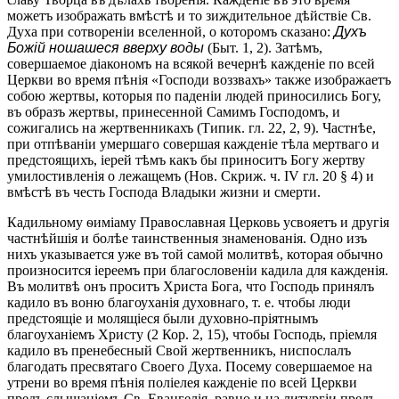
можетъ изображать вмѣстѣ и то зиждительное дѣйствіе Св.
Духа при сотвореніи вселенной, о которомъ сказано:
Духъ
Божій ношашеся вверху воды
(Быт. 1, 2). Затѣмъ,
совершаемое діакономъ на всякой вечернѣ кажденіе по всей
Церкви во время пѣнія «Господи воззвахъ» также изображаетъ
собою жертвы, которыя по паденіи людей приносились Богу,
въ образъ жертвы, принесенной Самимъ Господомъ, и
сожигались на жертвенникахъ (Типик. гл. 22, 2, 9). Частнѣе,
при отпѣваніи умершаго совершая кажденіе тѣла мертваго и
предстоящихъ, іерей тѣмъ какъ бы приноситъ Богу жертву
умилостивленія о лежащемъ (Нов. Скриж. ч. IV гл. 20 § 4) и
вмѣстѣ въ честь Господа Владыки жизни и смерти.
Кадильному ѳиміаму Православная Церковь усвояетъ и другія
частнѣйшія и болѣе таинственныя знаменованія. Одно изъ
нихъ указывается уже въ той самой молитвѣ, которая обычно
произносится іереемъ при благословеніи кадила для кажденія.
Въ молитвѣ онъ проситъ Христа Бога, что Господь принялъ
кадило въ воню благоуханія духовнаго, т. е. чтобы люди
предстоящіе и молящіеся были духовно-пріятнымъ
благоуханіемъ Христу (2 Кор. 2, 15), чтобы Господь, пріемля
кадило въ пренебесный Свой жертвенникъ, ниспослалъ
благодать пресвятаго Своего Духа. Посему совершаемое на
утрени во время пѣнія поліелея кажденіе по всей Церкви
предъ слышаніемъ Св. Евангелія, равно и на литургіи предъ