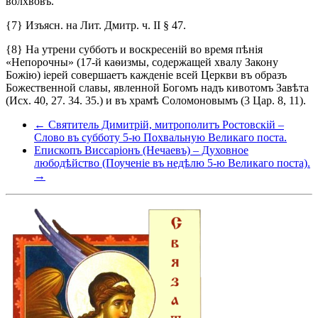
волхвовъ.
{7} Изъясн. на Лит. Дмитр. ч. II § 47.
{8} На утрени субботъ и воскресеній во время пѣнія
«Непорочны» (17-й каѳизмы, содержащей хвалу Закону
Божію) іерей совершаетъ кажденіе всей Церкви въ образъ
Божественной славы, явленной Богомъ надъ кивотомъ Завѣта
(Исх. 40, 27. 34. 35.) и въ храмѣ Соломоновымъ (3 Цар. 8, 11).
← Святитель Димитрій, митрополитъ Ростовскій –
Слово въ субботу 5-ю Похвальную Великаго поста.
Епископъ Виссаріонъ (Нечаевъ) – Духовное
любодѣйство (Поученіе въ недѣлю 5-ю Великаго поста).
→