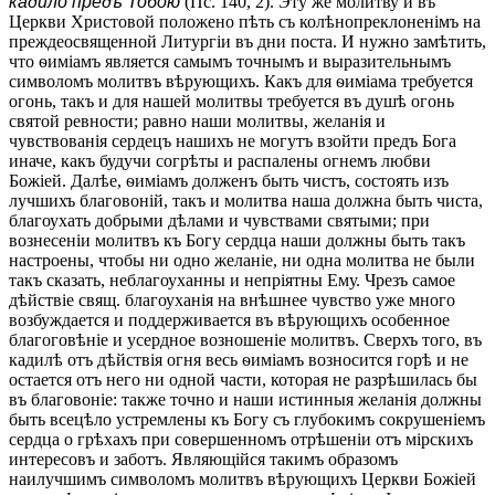
кадило предъ Тобою
(Пс. 140, 2). Эту же молитву и въ
Церкви Христовой положено пѣть съ колѣнопреклоненімъ на
преждеосвященной Литургіи въ дни поста. И нужно замѣтить,
что ѳиміамъ является самымъ точнымъ и выразительнымъ
символомъ молитвъ вѣрующихъ. Какъ для ѳиміама требуется
огонь, такъ и для нашей молитвы требуется въ душѣ огонь
святой ревности; равно наши молитвы, желанія и
чувствованія сердецъ нашихъ не могутъ взойти предъ Бога
иначе, какъ будучи согрѣты и распалены огнемъ любви
Божіей. Далѣе, ѳиміамъ долженъ быть чистъ, состоять изъ
лучшихъ благовоній, такъ и молитва наша должна быть чиста,
благоухать добрыми дѣлами и чувствами святыми; при
вознесеніи молитвъ къ Богу сердца наши должны быть такъ
настроены, чтобы ни одно желаніе, ни одна молитва не были
такъ сказать, неблагоуханны и непріятны Ему. Чрезъ самое
дѣйствіе свящ. благоуханія на внѣшнее чувство уже много
возбуждается и поддерживается въ вѣрующихъ особенное
благоговѣніе и усердное возношеніе молитвъ. Сверхъ того, въ
кадилѣ отъ дѣйствія огня весь ѳиміамъ возносится горѣ и не
остается отъ него ни одной части, которая не разрѣшилась бы
въ благовоніе: также точно и наши истинныя желанія должны
быть всецѣло устремлены къ Богу съ глубокимъ сокрушеніемъ
сердца о грѣхахъ при совершенномъ отрѣшеніи отъ мірскихъ
интересовъ и заботъ. Являющійся такимъ образомъ
наилучшимъ символомъ молитвъ вѣрующихъ Церкви Божіей