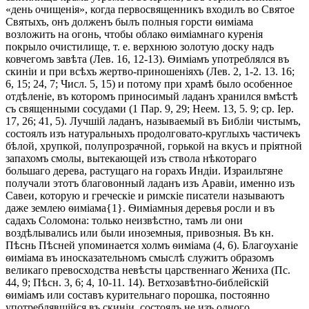
«день очищенія», когда первосвященникъ входилъ во Святое
Святыхъ, онъ долженъ былъ полныя горсти ѳиміама
возложить на огонь, чтобы облако ѳиміамнаго куренія
покрыло очистилище, т. е. верхнюю золотую доску надъ
ковчегомъ завѣта (Лев. 16, 12-13). Ѳиміамъ употреблялся въ
скиніи и при всѣхъ жертво-приношеніяхъ (Лев. 2, 1-2. 13. 16;
6, 15; 24, 7; Числ. 5, 15) и потому при храмѣ было особенное
отдѣленіе, въ которомъ приносимый ладанъ хранился вмѣстѣ
съ священными сосудами (1 Пар. 9, 29; Неем. 13, 5. 9; ср. Іер.
17, 26; 41, 5). Лучшій ладанъ, называемый въ Библіи чистымъ,
состоялъ изъ натуральныхъ продолговато-круглыхъ частичекъ
бѣлой, хрупкой, полупрозрачной, горькой на вкусъ и пріятной
запахомъ смолы, вытекающей изъ ствола нѣкотораго
большаго дерева, растущаго на горахъ Индіи. Израильтяне
получали этотъ благовонный ладанъ изъ Аравіи, именно изъ
Савеи, которую и греческіе и римскіе писатели называютъ
даже землею ѳиміама{1}. Ѳиміамныя деревья росли и въ
садахъ Соломона: только неизвѣстно, тамъ ли они
воздѣлывались или были иноземныя, привозныя. Въ кн.
Пѣснь Пѣсней упоминается холмъ ѳиміама (4, 6). Благоуханіе
ѳиміама въ иносказательномъ смыслѣ служитъ образомъ
великаго превосходства невѣсты царственнаго Жениха (Пс.
44, 9; Пѣсн. 3, 6; 4, 10-11. 14). Ветхозавѣтно-библейскій
ѳиміамъ или составъ курительнаго порошка, постоянно
употреблявшійся въ скиніи, состоялъ не изъ одного