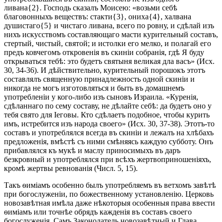
ливана{2}. Господь сказалъ Моисею: «возьми себѣ
благовонныхъ веществъ: стакти{3}, ониха{4}, халвана
душистаго{5} и чистаго ливана, всего по ровну, и сдѣлай изъ
нихъ искусствомъ составляющаго масти курительный составъ,
стертый, чистый, святой; и истолки его мелко, и полагай его
предъ ковчегомъ откровенія въ скиніи собранія, гдѣ Я буду
открываться тебѣ: это будетъ святыня великая дла васъ» (Исх.
30, 34-36). И дѣйствительно, курительный порошокъ этотъ
составлялъ священную принадлежность одной скиніи и
никогда не могъ изготовляться и быть въ домашнемъ
употребленіи у кого-либо изъ сыновъ Израила. «Куренія,
сдѣланнаго по сему составу, не дѣлайте себѣ: да будетъ оно у
тебя свято для Іеговы. Кто сдѣлаетъ подобное, чтобы курить
имъ, истребится изъ народа своего» (Исх. 30, 37-38). Этотъ-то
составъ и употреблялся всегда въ скиніи и лежалъ на хлѣбахъ
предложенія, вмѣстѣ съ ними смѣняясь каждую субботу. Онъ
прибавлялся къ мукѣ и маслу приносимыхъ въ даръ
безкровный и употреблялся при всѣхъ жертвоприношеніяхъ,
кромѣ жертвы ревнованія (Числ. 5, 15).
Такъ ѳиміамъ особенно былъ употребляемъ въ ветхомъ завѣтѣ
при богослуженіи, по божественному установленію. Церковь
новозавѣтная имѣла даже нѣкоторыя особенныя права ввести
ѳиміамъ или точнѣе обрядъ кажденія въ составъ своего
богослуженія. Самъ Законодатель новозавѣтный и Глава