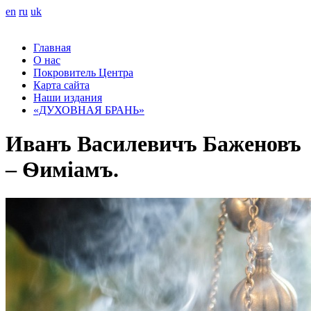
en
ru
uk
Главная
О нас
Покровитель Центра
Карта сайта
Наши издания
«ДУХОВНАЯ БРАНЬ»
Иванъ Василевичъ Баженовъ
– Ѳиміамъ.