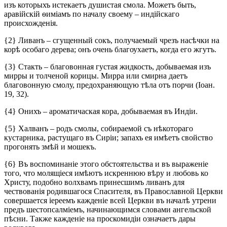
изъ которыхъ истекаетъ душистая смола. Можетъ быть,
аравійскій ѳиміамъ по началу своему – индійскаго
происхожденія.
{2} Ливанъ – сгущенный сокъ, получаемый чрезъ насѣчки на
корѣ особаго дерева; онъ очень благоухаетъ, когда его жгутъ.
{3} Стакть – благовонная густая жидкость, добываемая изъ
мирры и толченой корицы. Мирра или смирна даетъ
благовонную смолу, предохраняющую тѣла отъ порчи (Іоан.
19, 32).
{4} Онихъ – ароматичаская кора, добываемая въ Индіи.
{5} Халванъ – родъ смолы, собираемой съ нѣкотораго
кустарника, растущаго въ Сиріи; запахъ ея имѣетъ свойство
прогонять змѣй и мошекъ.
{6} Въ воспоминаніе этого обстоятельства и въ выраженіе
того, что молящіеся имѣютъ искреннюю вѣру и любовь ко
Христу, подобно волхвамъ принесшимъ ливанъ для
чествованія родившагося Спасителя, въ Православной Церкви
совершается іереемъ кажденіе всей Церкви въ началѣ утрени
предъ шестопсалміемъ, начинающимся словами ангельской
пѣсни. Также кажденіе на проскомидіи означаетъ дары