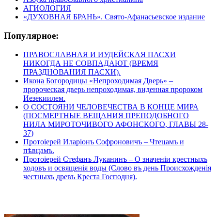
АГИОЛОГИЯ
«ДУХОВНАЯ БРАНЬ». Свято-Афанасьевское издание
Популярное:
ПРАВОСЛАВНАЯ И ИУДЕЙСКАЯ ПАСХИ
НИКОГДА НЕ СОВПАДАЮТ (ВРЕМЯ
ПРАЗДНОВАНИЯ ПАСХИ).
Икона Богородицы «Непроходимая Дверь» –
пророческая дверь непроходимая, виденная пророком
Иезекиилем.
О СОСТОЯНИ ЧЕЛОВЕЧЕСТВА В КОНЦЕ МИРА
(ПОСМЕРТНЫЕ ВЕЩАНИЯ ПРЕПОДОБНОГО
НИЛА МИРОТОЧИВОГО АФОНСКОГО, ГЛАВЫ 28-
37)
Протоіерей Иларіонъ Софроновичъ – Чтецамъ и
пѣвцамъ.
Протоіерей Стефанъ Луканинъ – О значеніи крестныхъ
ходовъ и освященія воды (Слово въ день Происхожденія
честныхъ древъ Креста Господня).