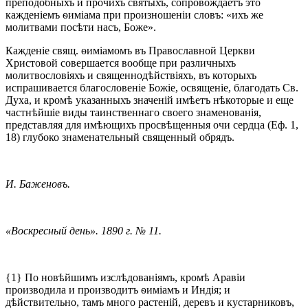
преподобныхъ и прочихъ святыхъ, сопровождаетъ это
кажденіемъ ѳиміама при произношеніи словъ: «ихъ же
молитвами посѣти насъ, Боже».
Кажденіе свящ. ѳиміамомъ въ Православной Церкви
Христовой совершается вообще при различныхъ
молитвословіяхъ и священнодѣйствіяхъ, въ которыхъ
испрашивается благословеніе Божіе, освященіе, благодать Св.
Духа, и кромѣ указанныхъ значеній имѣетъ нѣкоторые и еще
частнѣйшіе виды таинственнаго своего знаменованія,
представляя для имѣющихъ просвѣщенныя очи сердца (Еф. 1,
18) глубоко знаменательный священный обрядъ.
И. Баженовъ.
«Воскресный день». 1890 г. № 11.
{1} По новѣйшимъ изслѣдованіямъ, кромѣ Аравіи
производила и производитъ ѳиміамъ и Индія; и
дѣйствительно, тамъ много растеній, деревъ и кустарниковъ,