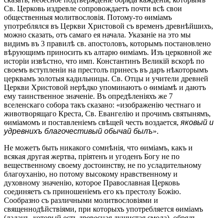
Св. Церковь издревле сопровождаетъ почти всѣ свои
общественныя молитвословія. Потому-то ѳиміамъ
употреблялся въ Церкви Христовой съ временъ древнѣйшихъ,
можно сказать, отъ самаго ея начала. Указаніе на это мы
видимъ въ 3 правилѣ св. апостоловъ, которымъ постановлено
вѣрующимъ приносить къ алтарю ѳиміамъ. Изъ церковной же
исторіи извѣстно, что имп. Константинъ Великій вскорѣ по
своемъ вступленіи на престолъ принесъ въ даръ нѣкоторымъ
церквамъ золотыя кадильницы. Св. Отцы и учители древней
Церкви Христовой нерѣдко упоминаютъ о ѳиміамѣ и даютъ
ему таинственное значеніе. Въ опредѣленіяхъ же 7
вселенскаго собора такъ сказано: «изображенію честнаго и
животворящаго Креста, Св. Евангелію и прочимъ святынямъ,
ѳиміамомъ и поставленіемъ свѣщей честь воздается,
яковый и
удревнихъ благочестивый обычай былъ
».
Не можетъ быть никакого сомнѣнія, что ѳиміамъ, какъ и
всякая другая жертва, пріятенъ и угоденъ Богу не по
вещественному своему достоинству, не по усладительному
благоуханію, но потому высокому нравственному и
духовному значенію, которое Православная Церковь
соединяетъ съ приношеніемъ его къ престолу Божію.
Сообразно съ различными молитвословіями и
священнодѣйствіями, при которыхъ употребляется ѳиміамъ
(ладанъ, который есть древесная душистая смола), обрядъ