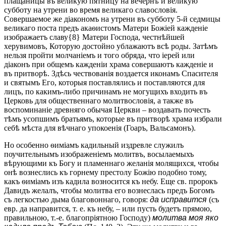
плащаницы въ великую пятницу на вечернѣ и великую
субботу на утрени во время великаго славословія.
Совершаемое же діакономъ на утрени въ субботу 5-й седмицы
великаго поста предъ акаѳистомъ Матери Божіей кажденіе
изображаетъ славу{8} Матери Господа, честнѣйшей
херувимовъ, Которую достойно ублажаютъ всѣ роды. Затѣмъ
нельзя пройти молчаніемъ и того обряда, что іерей или
діаконъ при общемъ кажденіи храма совершаютъ кажденіе и
въ притворѣ. Здѣсь чествованія воздается иконамъ Спасителя
и святымъ Его, которыя поставлялись и поставляются для
лицъ, по какимъ-либо причинамъ не могущихъ входить въ
Церковь для общественнаго молитвословія, а также въ
воспоминаніе древняго обычая Церкви – воздавать почесть
тѣмъ усопшимъ братьямъ, которые въ притворѣ храма избрали
себѣ мѣста для вѣчнаго упокоенія (Гоаръ, Вальсамонъ).
Но особенно ѳиміамъ кадильный издревле служилъ
поучительнымъ изображеніемъ молитвъ, восылаемыхъ
вѣрующими къ Богу и пламеннаго желанія молящихся, чтобы
онѣ вознеслись къ горнему престолу Божію подобно тому,
какъ ѳиміамъ изъ кадила возносится къ небу. Еще св. пророкъ
Давидъ желалъ, чтобы молитва его вознеслась предъ Богомъ
съ легкостью дыма благовоннаго, говоря:
да исправится
(съ
евр. да направится, т. е. къ небу, – или пусть будетъ прямою,
правильною, т.-е. благопріятною Господу)
молитва моя яко