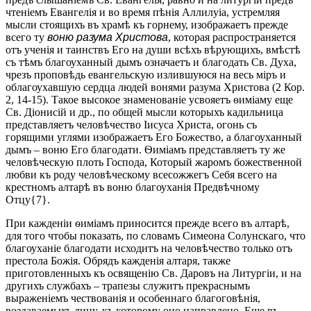
чтеніемъ Евангелія и во время пѣнія Аллилуіа, устремляя
мысли стоящихъ въ храмѣ къ горнему, изображаетъ прежде
всего ту
воню разума Христова
, которая распространяется
отъ ученія и таинствъ Его на души всѣхъ вѣрующихъ, вмѣстѣ
съ тѣмъ благоуханный дымъ означаетъ и благодать Св. Духа,
чрезъ проповѣдь евангельскую излившуюся на весь міръ и
облагоухавшую сердца людей вонями разума Христова (2 Кор.
2, 14-15). Такое высокое знаменованіе усвояетъ ѳиміаму еще
Св. Діонисій и др., по общей мысли которыхъ кадильница
представляетъ человѣчество Іисуса Христа, огонь съ
горящими углями изображаетъ Его Божество, а благоуханный
дымъ – воню Его благодати. Ѳиміамъ представляетъ ту же
человѣческую плоть Господа, Который жаромъ божественной
любви къ роду человѣческому всесожжегъ Себя всего на
крестномъ алтарѣ въ воню благоуханія Предвѣчному
Отцу{7}.
При кажденіи ѳиміамъ приносится прежде всего въ алтарѣ,
для того чтобы показать, по словамъ Симеона Солунскаго, что
благоуханіе благодати исходитъ на человѣчество только отъ
престола Божія. Обрядъ кажденія алтаря, также
приготовленныхъ къ освященію Св. Даровъ на Литургіи, и на
другихъ службахъ – трапезы служитъ прекраснымъ
выраженіемъ чествованія и особеннаго благоговѣнія,
воздаваемыхъ лицу, къ которому оно направлено. Еще въ