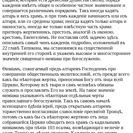
кажденія имѣетъ общее и особенное частное знаменованіе и
совершается различнымъ порядкомъ. Такъ иногда кадятъ
алтарь и весь храмъ, и при томъ кажденіе начинаютъ или изъ
алтаря, или со средины храма; иногда кадятъ только алтарь и
иконостасъ, иногда же только извѣстную часть храма:
притворъ жертвенникъ, престолъ, аналогій съ иконою,
крестомъ, Евенгеліемъ. Не поставляя себѣ задачею здѣсь
описывать самый чинъ кажденія, подробно, изложенный въ
22 главѣ Типикона, мы остановимся на существенной
внутренней его сторонѣ и укажемъ высокое и многостороннее
значеніе священнаго ѳиміама при богослуженіи.
Ѳиміамъ, сожигаемый предъ алтаремъ Господнимъ при
совершеніи общественныхъ молитвословій, есть прежде всего
какъ бы нѣкоторая жертва, приносимая Богу отъ лица всей
Церкви, Которому всѣ твари и самъ человѣкъ обязаны
служить и прославлять Его на землѣ. На такое значеніе
ѳиміама указываютъ нѣкоторыя отдѣльныя черты
православнаго богослуженія. Такъ въ самомъ началѣ
всенощнаго бдѣнія іерей, предъ открытымъ алтаремъ
торжественно возгласивши славословіе пресвятой Троицѣ,
потомъ съ какъ бы съ нѣкоторою жертвою отъ лица
собравшейся Церкви обходитъ весь храмъ съ кадильнымъ
ѳиміамомъ при пѣніи 103 псалма, возвѣщающаго величіе и
славу Творца въ дѣлахъ творенія. Кажденіе въ это время