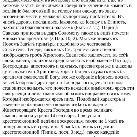
ветхомъ завѣтѣ былъ обычай совершать куреніе въ комнатѣ и
возліяніе благоговѣній на голову или одежду въ знакъ
особенной чести и уваженія къ дорогому посѣтителю. Въ
числѣ даровъ, посланныхъ Іаковомъ къ Іосифу въ Египетъ,
находился благовонный бальзамъ (Быт. 27 гл.). Царица
Савская принесла въ даръ Соломону также въ видѣ почести
множество ароматовъ (3 Цар. 10, 2). Мы уже знаемъ въ
Новомъ Завѣтѣ примѣры подобнаго же чествованія
Спасителя. Теперь, такъ какъ Св. трапеза таинственно
изображаетъ гробъ Христовъ, Евангеліе заключаетъ въ себѣ
слово жизни, св. иконы представляютъ изображеніе Господа,
Богородицы, апостоловъ и святыхъ, пресвитеры же и діаконы
суть служители Христовы, хоры пѣвцевъ служатъ какъ бы
органами славословій Богу, все же собраніе вѣрныхъ носитъ
въ себѣ образъ Царя царей и Господа господей, то отсюда
становится яснымъ, что почесть кажденія ѳиміамомъ чрезъ эти
свящ. вещи и лица главнымъ образомъ направляется къ тому,
Который изображается чрезъ нихъ. Подобный характеръ и
значеніе особеннаго чествованія имѣетъ кажденіе
Животворящаго Креста Господня во время великаго
славословія на утрени 14 сентября, 1 августа и
крестопоклонной недѣли воскресенья, также на 1 часѣ въ
понедѣльникъ и среду и на 9 часѣ въ пятокъ седмицы
крестопоклонной (Типик. посл. 3 нед.), также кажденіе