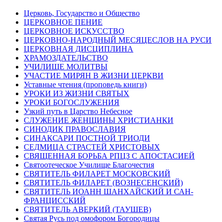
Церковь, Государство и Общество
ЦЕРКОВНОЕ ПЕНИЕ
ЦЕРКОВНОЕ ИСКУССТВО
ЦЕРКОВНО-НАРОДНЫЙ МЕСЯЦЕСЛОВ НА РУСИ
ЦЕРКОВНАЯ ДИСЦИПЛИНА
ХРАМОЗДАТЕЛЬСТВО
УЧИЛИЩЕ МОЛИТВЫ
УЧАСТИЕ МИРЯН В ЖИЗНИ ЦЕРКВИ
Уставные чтения (проповедь книги)
УРОКИ ИЗ ЖИЗНИ СВЯТЫХ
УРОКИ БОГОСЛУЖЕНИЯ
Узкий путь в Царство Небесное
СЛУЖЕНИЕ ЖЕНЩИНЫ ХРИСТИАНКИ
СИНОДИК ПРАВОСЛАВИЯ
СИНАКСАРИ ПОСТНОЙ ТРИОДИ
СЕДМИЦА СТРАСТЕЙ ХРИСТОВЫХ
СВЯЩЕННАЯ БОРЬБА РПЦЗ С АПОСТАСИЕЙ
Святоотеческое Училище Благочестия
СВЯТИТЕЛЬ ФИЛАРЕТ МОСКОВСКИЙ
СВЯТИТЕЛЬ ФИЛАРЕТ (ВОЗНЕСЕНСКИЙ)
СВЯТИТЕЛЬ ИОАНН ШАНХАЙСКИЙ И САН-
ФРАНЦИССКИЙ
СВЯТИТЕЛЬ АВЕРКИЙ (ТАУШЕВ)
Святая Русь под омофором Богородицы