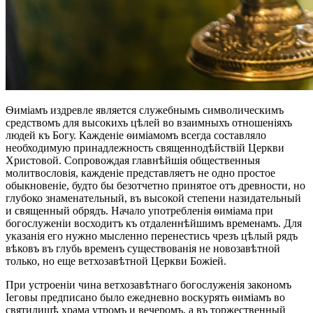
Ѳиміамъ издревле является служебнымъ символическимъ
средствомъ для высокихъ цѣлей во взаимныхъ отношеніяхъ
людей къ Богу. Кажденіе ѳиміамомъ всегда составляло
необходимую принадлежность священнодѣйствій Церкви
Христовой. Сопровождая главнѣйшія общественныя
молитвословія, кажденіе представляетъ не одно простое
обыкновеніе, будто бы безотчетно принятое отъ древности, но
глубоко знаменательный, въ высокой степени назидательный
и священный обрядъ. Начало употребленія ѳиміама при
богослуженіи восходитъ къ отдаленнѣйшимъ временамъ. Для
указанія его нужно мысленно перенестись чрезъ цѣлый рядъ
вѣковъ въ глубь временъ существованія не новозавѣтной
только, но еще ветхозавѣтной Церкви Божіей.
При устроеніи чина ветхозавѣтнаго богослуженія закономъ
Іеговы предписано было ежедневно воскурять ѳиміамъ во
святилищѣ храма утромъ и вечеромъ, а въ торжественный