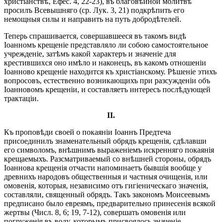
христіанствѣ, Ефес. 4, 22-23), въ благовѣйной молитвѣ
просилъ Всевышняго (ср. Лук. 3, 21) подкрѣпить его
немощныя силы и направить на путь добродѣтелей.
Теперь спрашивается, совершавшееся въ такомъ видѣ
Іоанномъ крещеніе представляло ли собою самостоятельное
учрежденіе, затѣмъ какой характеръ и значеніе для
крестившихся оно имѣло и наконецъ, въ какомъ отношеніи
Іоанново крещеніе находится къ христіанскому. Рѣшеніе этихъ
вопросовъ, естественно возникающихъ при разсужденіи объ
Іоанновомъ крещеніи, и составляетъ интересъ послѣдующей
трактаціи.
II.
Къ проповѣди своей о покаяніи Іоаннъ Предтеча
присоединилъ знаменательный обрядъ крещенія, сдѣлавши
его символомъ, внѣшнимъ выраженіемъ искренняго покаянія
крещаемыхъ. Разсматриваемый со внѣшней стороны, обрядъ
Іоаннова крещенія отчасти напоминаетъ бывшія вообще у
древнихъ народовъ общественныя и частныя очищенія, или
омовенія, которыя, независимо отъ гигіеническаго значенія,
составляли, священный обрядъ. Такъ закономъ Моисеевымъ
предписано было евреямъ, предварительно принесенія всякой
жертвы (Числ. 8, 6; 19, 7-12), совершать омовенія или
погруженія въ воду, которымъ присвоялось значеніе