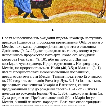
I.
Послѣ многовѣковыхъ ожиданій іудеевъ наконецъ наступило
предвозвѣщенное св. пророками время явленія Обѣтованнаго
Мессіи, такъ какъ предопредѣленныя для этого седьмины
Даніиловы (9, 24-27) уже приходили къ своему концу и уже
исполнилось пророчество патріарха Іакова объ оскудѣніи
князя отъ Іуды (Быт. 49, 10), ибо на престолѣ Давида
возсѣдалъ чужестранецъ Иродъ идумеянинъ. Но грядущему
Мессіи, по пророчествамъ св. Исаіи (40, 3-5) и Малахіи (3, 1),
имѣлъ предшествовать необыкновенный посланникъ,
предуготовитель пути Мессіи. Такимъ предтечею Его явился
въ 779 году отъ основанія Рима (ср. Лук. 3. 1-3) Іоаннъ, сынъ
праведныхъ священника Захаріи и Елизаветы, свыше
предуказанный еще до рожденіи своего (13-17 ст.). Спустя
полгода по рожденіи Іоанна (Лук. 1, 36), чудесно наитіемъ Св.
Духа родился отъ Преблагословенной Дѣвы Маріи Іисусъ –
Мессія, бывшій чаяніемъ народовъ. Вотъ уже около тридцати