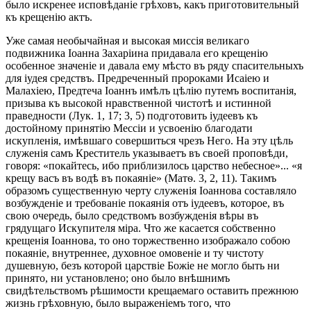
было искренее исповѣданіе грѣховъ, какъ приготовительный
къ крещенію актъ.
Уже самая необычайная и высокая миссія великаго
подвижника Іоанна Захаріина придавала его крещенію
особенное значеніе и давала ему мѣсто въ ряду спасительныхъ
для іудея средствъ. Предреченный пророками Исаіею и
Малахіею, Предтеча Іоаннъ имѣлъ цѣлію путемъ воспитанія,
призыва къ высокой нравственной чистотѣ и истинной
праведности (Лук. 1, 17; 3, 5) подготовить іудеевъ къ
достойному принятію Мессіи и усвоенію благодати
искупленія, имѣвшаго совершиться чрезъ Него. На эту цѣль
служенія самъ Креститель указываетъ въ своей проповѣди,
говоря: «покайтесь, ибо приблизилось царство небесное»... «я
крещу васъ въ водѣ въ покаяніе» (Матѳ. 3, 2, 11). Такимъ
образомъ существенную черту служенія Іоаннова составляло
возбужденіе и требованіе покаянія отъ іудеевъ, которое, въ
свою очередь, было средствомъ возбужденія вѣры въ
грядущаго Искупителя міра. Что же касается собственно
крещенія Іоаннова, то оно торжественно изображало собою
покаяніе, внутреннее, духовное омовеніе и ту чистоту
душевную, безъ которой царствіе Божіе не могло быть ни
принято, ни установлено; оно было внѣшнимъ
свидѣтельствомъ рѣшимости крещаемаго оставить прежнюю
жизнь грѣховную, было выраженіемъ того, что