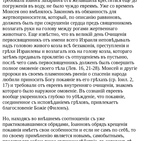
требовалъ Іоаннъ Захаріинъ отъ желавшихъ креститься еще до
погруженія въ воду, не было чуждо евреямъ. Уже со временъ
Моисея оно вмѣнялось Закономъ въ обязанность для
жертвоприносителя, который, по описанію раввиновъ,
долженъ былъ при сокрушеніи сердца предъ священникомъ
возлагать руки на голову между рогами жертвеннаго
животнаго. Еще извѣстно, что въ великій день Очищенія
первосвященникъ отъ имени всего Израиля иеповѣдывалъ
надъ головою живого козла всѣ беззаконія, преступленія и
грѣхи Израилевы и возлагалъ ихъ на голову козла, котораго
затѣмъ предавалъ проклятію съ отпущеніемъ въ пустыню,
послѣ чего самъ первосвященникъ долженъ былъ совершить
полное омовеніе своего тѣла (Лев. 16, 21-28). Моисей и другіе
пророки въ своемъ пламенномъ рвеніи о спасеніи народа
любили приносить Богу покаяніе въ его грѣхахъ (ср. Іоил. 2,
17) и требовали отъ евреевъ внутренняго очищенія, знакомъ
котораго было наружное омовеніе. Въ сознаній евреевъ
вообще укоренилось глубоко то убѣжденіе, что покаяніе,
соединенное съ исповѣданіемъ грѣховъ, привлекаетъ
благословеніе Божіе (Филонъ).
Но, находясь во внѣшнемъ соотношеніи съ уже
практиковавшимися обрядами, Іоанновъ обрядъ крещенія
покаянія имѣетъ свои особенности и если не самъ по себѣ, то
по своему примѣненію является новымъ, самобытнымъ,