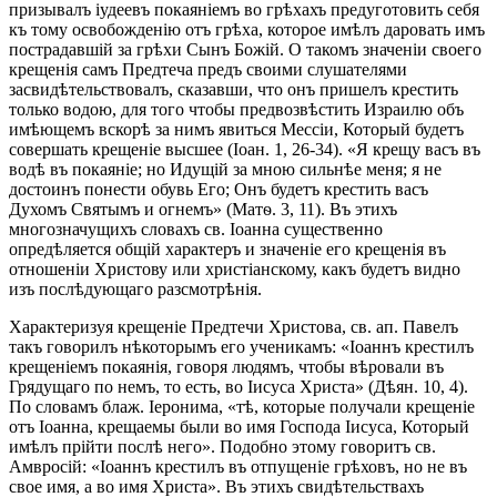
призывалъ іудеевъ покаяніемъ во грѣхахъ предуготовить себя
къ тому освобожденію отъ грѣха, которое имѣлъ даровать имъ
пострадавшій за грѣхи Сынъ Божій. О такомъ значеніи своего
крещенія самъ Предтеча предъ своими слушателями
засвидѣтельствовалъ, сказавши, что онъ пришелъ крестить
только водою, для того чтобы предвозвѣстить Израилю объ
имѣющемъ вскорѣ за нимъ явиться Мессіи, Который будетъ
совершать крещеніе высшее (Іоан. 1, 26-34). «Я крещу васъ въ
водѣ въ покаяніе; но Идущій за мною сильнѣе меня; я не
достоинъ понести обувь Его; Онъ будетъ крестить васъ
Духомъ Святымъ и огнемъ» (Матѳ. 3, 11). Въ этихъ
многозначущихъ словахъ св. Іоанна существенно
опредѣляется общій характеръ и значеніе его крещенія въ
отношеніи Христову или христіанскому, какъ будетъ видно
изъ послѣдующаго разсмотрѣнія.
Характеризуя крещеніе Предтечи Христова, св. ап. Павелъ
такъ говорилъ нѣкоторымъ его ученикамъ: «Іоаннъ крестилъ
крещеніемъ покаянія, говоря людямъ, чтобы вѣровали въ
Грядущаго по немъ, то есть, во Іисуса Христа» (Дѣян. 10, 4).
По словамъ блаж. Іеронима, «тѣ, которые получали крещеніе
отъ Іоанна, крещаемы были во имя Господа Іисуса, Который
имѣлъ прійти послѣ него». Подобно этому говоритъ св.
Амвросій: «Іоаннъ крестилъ въ отпущеніе грѣховъ, но не въ
свое имя, а во имя Христа». Въ этихъ свидѣтельствахъ