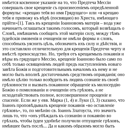
имѣется косвенное указаніе на то, что Предтеча Мессіи
совершалъ свое крещеніе съ произнесеніемъ опредѣленной
формулы: «крещаю тебя во имя Грядущаго» или «я крещаю
тебя и привожу къ вѣрѣ (посвящаю) во Христа, имѣющаго
прійти»[1]. Такъ въ крещеніи Іоанновомъ матерія – вода уже
начинаетъ оглашаться такимъ голосомъ, который возвѣщалъ о
Словѣ, имѣвшемъ сообщить этой матеріи силу, между тѣмъ
іудейскія омовенія и очищенія не имѣли формы и словъ,
способныхъ уяснить цѣль, обозначить ихъ силу и дѣйствія, и
это составляло отличительную для крещенія Предтечи черту и
вмѣстѣ превосходство. Но, требуя отъ крещаемыхъ покаянія и
вѣры въ грядущаго Мессію, крещеніе Іоанново было само по
себѣ только освященіемъ людей предъ наступленіемъ новаго
завѣта Божія и подготовительнымъ началомъ къ нему и не
могло быть вполнѣ достаточнымъ средствомъ оправданія; оно
имѣло цѣлію только возбудить въ людяхъ сознаніе въ своей
грѣховности и вызвать покаянное обращеніе къ милосердію
Божію о помилованіи и очищеніи отъ грѣховъ, а не
исходатайствовать полное, всесовершенное прощеніе и
спасеніе. Если же у евв. Марка (1, 4) и Луки (3, 3) сказано, что
Іоаннъ проповѣдывалъ крещеніе покаянія «во оставленіе
грѣховъ», то, по мнѣнію св. Iоаннъ Златоуста, это значитъ
лишь то, что «онъ убѣждалъ къ сознанію и покаянію во
грѣхахъ, чтобы іудеи удобнѣе получили отпущеніе грѣховъ,
имѣвшее быть послѣ... Да и какимъ образомъ могло быть