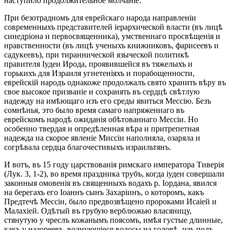
наступило продолжительное молчаніе.
При безотрадномъ для еврейскаго народа направленіи
современныхъ представителей іерархической власти (въ лицѣ
синедріона и первосвященника), умственнаго просвѣщенія и
нравственности (въ лицѣ ученыхъ книжниковъ, фарисеевъ и
садукеевъ), при тираннической языческой политикѣ
правителя Іудеи Ирода, проявившейся въ тяжелыхъ и
горькихъ для Израиля угнетеніяхъ и порабощенности,
еврейскій народъ однакоже продолжалъ свято хранить вѣру въ
свое высокое призваніе и сохранять въ сердцѣ свѣтлую
надежду на имѣющаго изъ его среды явиться Мессію. Безъ
сомнѣнья, это было время самаго напряженнаго въ
еврейскомъ народѣ ожиданія обѣтованнаго Мессіи. Но
особенно твердая и опредѣленная вѣра и притрепетная
надежда на скорое явленіе Миссіи наполняла, озаряла и
согрѣвала сердца благочестивыхъ израильтянъ.
И вотъ, въ 15 году царствованія римскаго императора Тиверія
(Лук. 3, 1-2), во время праздника трубъ, когда іудеи совершали
законныя омовенія въ священныхъ водахъ р. Іордана, явился
на берегахъ его Іоаннъ сынъ Захаріинъ, о которомъ, какъ
Предтечѣ Мессіи, было предвозвѣщено пророками Исаіей и
Малахіей. Одѣтый въ грубую верблюжью власяницу,
стянутую у чреслъ кожанымъ поясомъ, имѣя густые длинные,
какъ у назореевъ, волнующіеся волосы на головѣ, изъ подъ