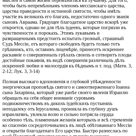
мыслей и самой жизни перемѣниться къ лучшему. Для того,
чтобы быть непремѣннымъ членомъ мессіанскаго царства,
царства праведности и истинной святости, чтобы имѣть
участіе въ великихъ его благахъ, недостаточно одного званія
сыновъ Авраама. Грядущее благодатное царство вскорѣ уже
откроется, однако не для тѣхъ іудеевъ, которые погрязли въ
чувственности и порокахъ. Этимъ лукавымъ и
развращеннымъ предстоитъ испытать грозный, страшный
Судъ Мессіи, отъ котораго свободенъ будетъ только тотъ
грѣшникъ, кто, оставивъ лицемѣріе, принесетъ искреннее
раскаяніе о совершенныхъ грѣхахъ своихъ и сотворитъ плоды
достойные покаянія, въ видѣ совершенія различныхъ дѣлъ
искренней любви и милосердія къ бѣднымъ и т. под. (Матѳ. 3,
2-12; Лук. 3, 3-14)
Полная высокаго вдохновенія и глубокой убѣжденности
энергическая проповѣдь святого и самоотверженнаго Іоанна
сына Захаріина, который уже ранѣе своего явленія Израилю
обращалъ на себя общее вниманіе суровымъ
подвижничествомъ въ дикихъ іудейскихъ пустыняхъ
неподалеку отъ Іерусалима, проникла въ глубину душъ
израильтянъ, увлекла волю и сильно потрясла сердца
особенно тѣхъ, пламенныя желанія которыхъ и всѣ стремленія
ко спасенію сосредоточивались въ лицѣ обѣтованнаго Мессіи
и открытіи благодатнаго Его царства. Быстро разнеслась по