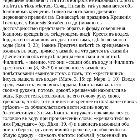
«крещеніе покаянія»? На этотъ вопросъ не находимъ полнаго
отвѣта въ тѣхъ мѣстахъ Свящ. Писанія, гдѣ упоминается объ
Іоанновомъ крещеніи. Только на основаніи древняго
церковнаго преданія (въ Синаксарѣ на праздникъ Крещенія
Господня, у Евѳимія Зигабена и др.) можно съ
достовѣрностью представить образъ и форму совершенія
Іоанномъ крещенія въ слѣдующемъ видѣ. Крестя въ водахъ
Іордана и останавливаясь для этого тамъ, гдѣ было много
воды (Іоан. 3, 23), Іоаннъ Предтеча вмѣстѣ съ крещаемымъ
входилъ въ воду, прямое указаніе на что дается въ сказаніи
Дѣеписателя объ евнухѣ царицы еѳіопской и апостолѣ
Филиппѣ, – именно, что они «сошли оба въ воду и Филиппъ
крестилъ его» (8, 36-39) и косвенное указаніе въ
повѣствованіи евангелистовъ о томъ, что «крестившись
Іисусъ вышелъ изъ воды» (Матѳ. 3, 15; ср. Марк. 1, 10). Введя
крещаемаго въ русло водъ Іордана, Іоаннъ омывалъ его
своими руками, потомъ, доколѣ крещаемый находился въ
водѣ, Креститель, возложивъ на его голову руку свою,
требовалъ, чтобы тотъ принесъ искреннее исповѣданіе своихъ
грѣховъ – съ обязательствомъ вести жизнь новую,
благочестивую. Затѣмъ Іоаннъ погружалъ покаявшагося съ
головою въ воду при произнесеніи словъ: «крещаю тебя во
имя Грядущаго» (ср. Дѣян. 19, 4) и наконецъ выходили оба
они на берегъ, гдѣ получившій крещеніе, по облеченіи въ
бѣлую одежду – символъ чистоты (обычай, усвоенный въ