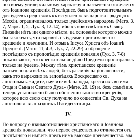
по своему универсальному характеру и назначенію отличается
отъ Іоаннова крещенія. Послѣднее, бывъ подготовительнымъ
для іудеевъ средствомъ къ вступленію въ царство грядущаго
Мессіи, ограничивалось только іудейскимъ народомъ (Матѳ. 3,
7; Марк. 1, 5; Лук. 3, 12-14), ибо въ новозавѣтномъ Свящ.
Писаніи нѣтъ ни одного мѣста, на основаніи которого можно
бы заключать, что наравнѣ съ іудеями принимали это
крещеніе и язычники. И отзывъ Іисуса Христа объ Іоаннѣ
Предтечѣ (Матѳ. 11, 4-3; Лук, 7, 22-29) и обращеніе
послѣдняго съ проповѣдію крещенія покаянія (Лук. 3, 7-8)
показываютъ, что крестительное дѣло Предтечи простиралось
только на іудеевъ. Между тѣмъ христіанское крещеніе
назначено для всѣхъ людей, безъ различія національности,
какъ это выражено въ заповѣдяхъ Воскресшаго св.
апостоламъ: «идите, научите всѣ народы, крестя ихъ во имя
Отца и Сына и Святаго Духа» (Матѳ. 28, 19) и, безъ сомнѣнія,
теперь установлено было собственно таинство крещенія,
которое всю свою силу получило по сошествіи Св. Духа на
апостоловъ въ праздникъ Пятидесятницы.
IV.
По вопросу о взаимоотношеніи христіанскаго и Іоаннова
крещенія показавши, что первое существенно отличается отъ
послѣдняго и имѣетъ предъ нимъ высокое преимущество, мы