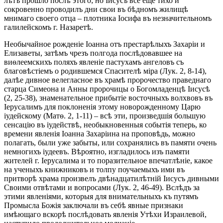
лѣтъ прошло послѣ этого; но Іисусъ все еще тихо и
сокровенно проводилъ дни свои въ бѣдномъ жилищѣ
мнимаго своего отца – плотника Іосифа въ незначительномъ
галилейскомъ г. Назаретѣ.
Необычайное рожденіе Іоанна отъ престарѣлыхъ Захаріи и
Елизаветы, затѣмъ чрезъ полгода послѣдовавшее на
виѳлеемскихъ поляхъ явленіе пастухамъ ангеловъ съ
благовѣстіемъ о родившемся Спасителѣ міра (Лук. 2, 8-14),
далѣе дивное велегласное въ храмѣ пророчество праведнаго
старца Симеона и Анны пророчицы о Богомладенцѣ Іисусѣ
(2, 25-38), знаменательное прибытіе восточныхъ волхвовъ въ
Іерусалимъ для поклоненія этому новорожденному Царю
іудейскому (Матѳ. 2, 1-11) – всѣ эти, произведшія большую
сенсацію въ іудействѣ, необыкновенныя событія теперь, ко
времени явленія Іоанна Захаріина на проповѣдь, можно
полагать, были уже забыты, или сохранялись въ памяти очень
немногихъ іудеевъ. Вѣроятно, изгладилось изъ памяти
жителей г. Іерусалима и то поразительное впечатлѣніе, какое
на ученыхъ книжниковъ и толпу поучаемыхъ ими въ
притворѣ храма произвелъ двѣнадцатилѣтній Іисусъ дивными
Своими отвѣтами и вопросами (Лук. 2, 46-49). Вслѣдъ за
этими явленіями, которыя для внимательныхъ къ путямъ
Промысла Божія заключали въ себѣ явные признаки
имѣющаго вскорѣ послѣдовать явленія Утѣхи Израилевой,