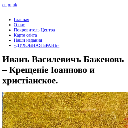
en
ru
uk
Главная
О нас
Покровитель Центра
Карта сайта
Наши издания
«ДУХОВНАЯ БРАНЬ»
Иванъ Василевичъ Баженовъ
– Крещеніе Іоанново и
христіанское.