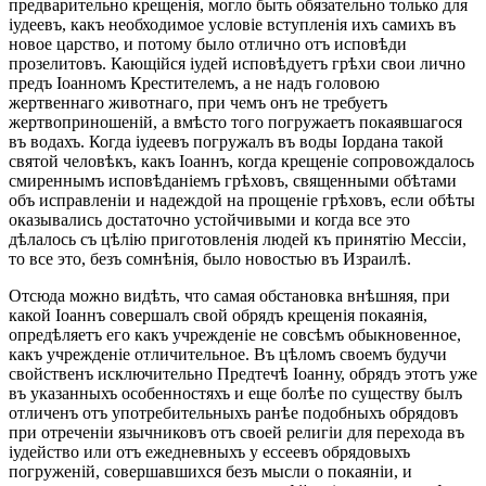
предварительно крещенія, могло быть обязательно только для
іудеевъ, какъ необходимое условіе вступленія ихъ самихъ въ
новое царство, и потому было отлично отъ исповѣди
прозелитовъ. Кающійся іудей исповѣдуетъ грѣхи свои лично
предъ Іоанномъ Крестителемъ, а не надъ головою
жертвеннаго животнаго, при чемъ онъ не требуетъ
жертвоприношеній, а вмѣсто того погружаетъ покаявшагося
въ водахъ. Когда іудеевъ погружалъ въ воды Іордана такой
святой человѣкъ, какъ Іоаннъ, когда крещеніе сопровождалось
смиреннымъ исповѣданіемъ грѣховъ, священными обѣтами
объ исправленіи и надеждой на прощеніе грѣховъ, если обѣты
оказывались достаточно устойчивыми и когда все это
дѣлалось съ цѣлію приготовленія людей къ принятію Мессіи,
то все это, безъ сомнѣнія, было новостью въ Израилѣ.
Отсюда можно видѣть, что самая обстановка внѣшняя, при
какой Іоаннъ совершалъ свой обрядъ крещенія покаянія,
опредѣляетъ его какъ учрежденіе не совсѣмъ обыкновенное,
какъ учрежденіе отличительное. Въ цѣломъ своемъ будучи
свойственъ исключительно Предтечѣ Іоанну, обрядъ этотъ уже
въ указанныхъ особенностяхъ и еще болѣе по существу былъ
отличенъ отъ употребительныхъ ранѣе подобныхъ обрядовъ
при отреченіи язычниковъ отъ своей религіи для перехода въ
іудейство или отъ ежедневныхъ у ессеевъ обрядовыхъ
погруженій, совершавшихся безъ мысли о покаяніи, и