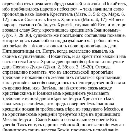
отреченію отъ прежняго обряда мыслей и жизни. «Покайтесь,
ибо приблизилось царство небесное», – такъ начинали свою
проповѣдь какъ Іоаннъ Креститель (Матѳ. 3, 5-6; ср. Марк. 6,
12), такъ и Спаситель Іисусъ Христосъ (Матѳ. 4, 17). «И весь
народъ, сказано объ Іисусъ Христѣ, слушавшій Его, и мытари
воздали славу Богу, крестившись крещеніемъ Іоанновымъ»
(Лук. 7, 29-30), сущность же послѣдняго составляла покаяніе,
которое здѣсь само собою подразумѣвается. Требованіемъ
исповѣданія грѣховъ заключилъ свою проповѣдь въ день
Пятидесятницы ап. Петръ, когда велегласно взывалъ къ
своимъ слушателямъ: «Покайтесь, и да крестится каждый изъ
васъ во имя Іисуса Христа для прощенія грѣховъ и получите
даръ Святаго Духа» (Дѣян. 2, 38; ср. 3, 19-20). Отсюда
справедливо полагать, что въ апостольской проповѣди
требованіе покаянія отъ желавшихъ сдѣлаться христіанами,
какъ условіе спасенія находилось въ непосредственной связи
съ крещеніемъ ихъ. Затѣмъ, на нѣкоторую связь между
христіанскимъ и Іоанновымъ крещеніемъ указываетъ
требованіе исповѣданія вѣры въ Іисуса Христа съ тѣмъ
важнымъ различіемъ, что предъ совершеніемъ Іоаннова
крещенія покаянія требовалась вѣра въ грядущаго Мессію, а
въ христіанскомъ крещеніи требуется вѣра въ пришедшаго
Мессію Іисуса – Сына Божія и сознательное усвоеніе Его
ученія. Такъ евнухъ царицы еѳіопской, по изъясненіи ему ап.
Филиппомъ таинъ царства Божія, произнесъ исповѣданіе