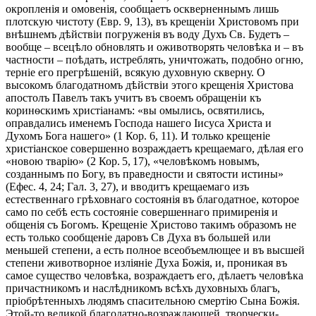
окропленія и омовенія, сообщаетъ оскверненнымъ лишь
плотскую чистоту (Евр. 9, 13), въ крещеніи Христовомъ при
внѣшнемъ дѣйствіи погруженія въ воду Духъ Св. Будетъ –
вообще – всецѣло обновлять и оживотворять человѣка и – въ
частности – поѣдать, истреблять, уничтожать, подобно огню,
терніе его прегрѣшеній, всякую духовную скверну. О
высокомъ благодатномъ дѣйствіи этого крещенія Христова
апостолъ Павелъ такъ учитъ въ своемъ обращеніи къ
коринѳскимъ христіанамъ: «вы омылись, освятились,
оправдались именемъ Господа нашего Іисуса Христа и
Духомъ Бога нашего» (1 Кор. 6, 11). И только крещеніе
христіанское совершенно возраждаетъ крещаемаго, дѣлая его
«новою тварію» (2 Кор. 5, 17), «человѣкомъ новымъ,
созданнымъ по Богу, въ праведности и святости истины»
(Ефес. 4, 24; Гал. 3, 27), и вводитъ крещаемаго изъ
естественнаго грѣховнаго состоянія въ благодатное, которое
само по себѣ есть состояніе совершеннаго примиренія и
общенія съ Богомъ. Крещеніе Христово такимъ образомъ не
есть только сообщеніе даровъ Св Духа въ большей или
меньшей степени, а есть полное всеобъемлющее и въ высшей
степени животворное изліяніе Духа Божія, и, проникая въ
самое существо человѣка, возраждаетъ его, дѣлаетъ человѣка
причастникомъ и наслѣдникомъ всѣхъ духовныхъ благъ,
пріобрѣтенныхъ людямъ спасительною смертію Сына Божія.
Этой-то великой благодатно-возраждающей, творчески-