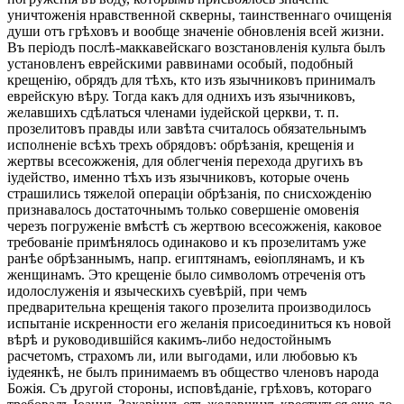
уничтоженія нравственной скверны, таинственнаго очищенія
души отъ грѣховъ и вообще значеніе обновленія всей жизни.
Въ періодъ послѣ-маккавейскаго возстановленія культа былъ
установленъ еврейскими раввинами особый, подобный
крещенію, обрядъ для тѣхъ, кто изъ язычниковъ принималъ
еврейскую вѣру. Тогда какъ для однихъ изъ язычниковъ,
желавшихъ сдѣлаться членами іудейской церкви, т. п.
прозелитовъ правды или завѣта считалось обязательнымъ
исполненіе всѣхъ трехъ обрядовъ: обрѣзанія, крещенія и
жертвы всесожженія, для облегченія перехода другихъ въ
іудейство, именно тѣхъ изъ язычниковъ, которые очень
страшились тяжелой операціи обрѣзанія, по снисхожденію
признавалось достаточнымъ только совершеніе омовенія
черезъ погруженіе вмѣстѣ съ жертвою всесожженія, каковое
требованіе примѣнялось одинаково и къ прозелитамъ уже
ранѣе обрѣзаннымъ, напр. египтянамъ, еѳіоплянамъ, и къ
женщинамъ. Это крещеніе было символомъ отреченія отъ
идолослуженія и языческихъ суевѣрій, при чемъ
предварительна крещенія такого прозелита производилось
испытаніе искренности его желанія присоединиться къ новой
вѣрѣ и руководившійся какимъ-либо недостойнымъ
расчетомъ, страхомъ ли, или выгодами, или любовью къ
іудеянкѣ, не былъ принимаемъ въ общество членовъ народа
Божія. Съ другой стороны, исповѣданіе, грѣховъ, котораго