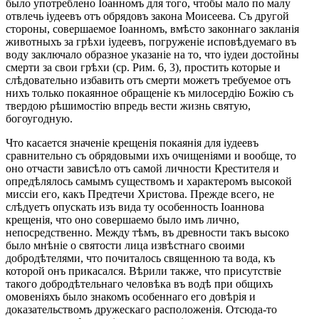
было употреблено Іоанномъ для того, чтобы мало по малу
отвлечь іудеевъ отъ обрядовъ закона Моисеева. Съ другой
стороны, совершаемое Іоанномъ, вмѣсто законнаго закланія
животныхъ за грѣхи іудеевъ, погруженіе исповѣдуемаго въ
воду заключало образное указаніе на то, что іудеи достойны
смерти за свои грѣхи (ср. Рим. 6, 3), простить которые и
слѣдовательно избавить отъ смерти можетъ требуемое отъ
нихъ только покаянное обращеніе къ милосердію Божію съ
твердою рѣшимостію впредь вести жизнь святую,
богоугодную.
Что касается значеніе крещенія покаянія для іудеевъ
сравнительно съ обрядовыми ихъ очищеніями и вообще, то
оно отчасти зависѣло отъ самой личности Крестителя и
опредѣлялось самымъ существомъ и характеромъ высокой
миссіи его, какъ Предтечи Христова. Прежде всего, не
слѣдуетъ опускать изъ вида ту особенность Іоаннова
крещенія, что оно совершаемо было имъ лично,
непосредственно. Между тѣмъ, въ древности такъ высоко
было мнѣніе о святости лица извѣстнаго своими
добродѣтелями, что почиталось священною та вода, къ
которой онъ прикасался. Вѣрили также, что присутствіе
такого добродѣтельнаго человѣка въ водѣ при общихъ
омовеніяхъ было знакомъ особеннаго его довѣрія и
доказательствомъ дружескаго расположенія. Отсюда-то