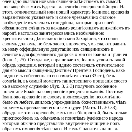
очевидно являлся новымъ священнодѣйствіемъ въ смыслѣ
посвященія самихъ іудеевъ въ религію совершеннѣйшую. На
этотъ отличительный или новый характеръ Іоаннова крещенія
выразительно указываетъ и самое чрезвычайно сильное
возбужденіе въ членахъ синедріона, которые при своей
обязанности слѣдить за каждымъ религіознымъ движеніемъ въ
народѣ настолько заинтересовались необычайною
крестительною дѣятельностію сына Захаріина, что сочли
своимъ долгомъ, не безъ злого, впрочемъ, умысла, отправить
къ нему оффиціальную депутацію изъ священниковъ и
левитовъ для формальнаго допроса о миссіи Іоанна и цѣли ея
(Іоан. 1, 25). Откуда же, спрашивается, Іоаннъ усвоилъ такой
обрядъ крещенія, который видимо составлялъ отичительное
для его мысли священнодѣйствіе? Предтеча Господень, какъ
видно изъ собственнаго его свидѣтельства (33 ст.), безъ
сомнѣнія, въ самый моментъ таинственнаго призванія своего
къ высокому служенію (Лук. 3, 2-3) получилъ особенное
повелѣніе Божіе на совершеніе крещенія покаянія. Поэтому
Іоанново крещеніе по своему происхожденію несомнѣнно
было
съ небесе
, явилось учрежденіемъ божественнымъ, чѣмъ,
впрочемъ, признавали его и сами іудеи (Матѳ. 11, 30-33);
обрядъ же этого крещенія, самъ по себѣ простой, былъ только
приспособленъ къ обычаямъ и понятіямъ іудейскаго народа
который обычно представлялъ внутреннее очищеніе подъ
образомъ омовенія тѣлеснаго. И самъ Спаситель нашъ въ