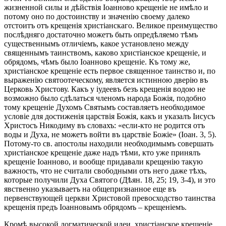
жизненной силы и дѣйствія Іоанново крещеніе не имѣло и
потому оно по достоинству и значенію своему далеко
отстоитъ отъ крещенія христіанскаго. Великое преимущество
послѣдняго достаточно можетъ быть опредѣляемо тѣмъ
существеннымъ отличіемъ, какое установлено между
священнымъ таинствомъ, каково христіанское крещеніе, и
обрядомъ, чѣмъ было Іоанново крещеніе. Къ тому же,
христіанское крещеніе есть первое священное таинство и, по
выраженію святоотеческому, является истинною дверію въ
Церковь Христову. Какъ у іудеевъ безъ крещенія водою не
возможно было сдѣлаться членомъ народа Божія, подобно
тому крещеніе Духомъ Святымъ составляетъ необходимое
условіе для достиженія царствія Божія, какъ и указалъ Іисусъ
Христосъ Никодиму въ словахъ: «если-кто не родится отъ
воды и Духа, не можетъ войти въ царствіе Божіе» (Іоан. 3, 5).
Потому-то св. апостолы находили необходимымъ совершать
христіанское крещеніе даже надъ тѣми, кто уже принялъ
крещеніе Іоанново, и вообще придавали крещенію такую
важность, что не считали свободными отъ него даже тѣхъ,
которые получили Духа Святого (Дѣян. 18, 25; 19, 3-4), и это
явственно указываетъ на общепризнанное еще въ
первенствующей церкви Христовой превосходство таинства
крещенія предъ Іоанновымъ обрядомъ – крещеніемъ.
Кромѣ высокой догматической идеи, христіанское крещеніе