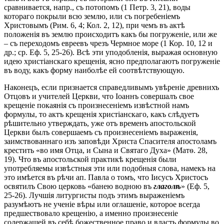
сравнивается, напр., съ потопомъ (1 Петр. 3, 21), воды
котораго покрыли всю землю, или съ погребеніемъ
Христовымъ (Рим. 6, 4; Кол. 2, 12), при чемъ въ актѣ
положенія въ землю происходитъ какъ бы погруженіе, или же
– съ переходомъ евреевъ чрезъ Чермное море (1 Кор. 10, 12 и
др.; ср. Еф. 5, 25-26). Всѣ эти уподобленія, выражая основную
идею христіанскаго крещенія, ясно предполагаютъ погруженіе
въ воду, какъ форму наиболѣе ей соотвѣтствующую.
Наконецъ, если признается справедливымъ увѣреніе древнихъ
Отцовъ и учителей Церкви, что Іоаннъ совершалъ свое
крещеніе покаянія съ произнесеніемъ извѣстной намъ
формулы, то актъ крещенія христіанскаго, какъ слѣдуетъ
рѣшительно утверждать, уже отъ временъ апостольской
Церкви былъ совершаемъ съ произнесеніемъ выраженія,
заимствованнаго изъ заповѣди Христа Спасителя апостоламъ
крестить «во имя Отца, и Сына и Святаго Духа» (Матѳ. 28,
19). Что въ апостольской практикѣ крещенія были
употребляемы извѣстныя эти или подобныя слова, намекъ на
это имѣется въ рѣчи ап. Павла о томъ, что Іисусъ Христосъ
освятилъ Свою церковь «банею водною въ
глаголѣ
» (Еф. 5,
25-26). Лучшія литургисты подъ этимъ выраженіемъ
разумѣютъ не ученіе вѣры или оглашеніе, которое всегда
предшествовало крещенію, а именно произнесеніе
содержащей въ себѣ божественное право и власть формулы во