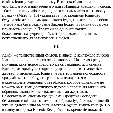
отвѣтъ Іоанну, удерживавшему Его – святѣйшаго и
чистѣйшаго отъ назначеннаго для грѣшныхъ крещенія, говоря:
«Оставь теперь, ибо такъ, надлежитъ намъ исполнить всякую
правду» (Матѳ. 3, 15) указываетъ, что крещеніе Іоанново,
будучи обязательнымъ для всякаго іудея, представляло собою
теперь какъ бы предписаніе Закона Божія, и такимъ образомъ
признаетъ крещеніе Предтечи за одно изъ такихъ
божественныхъ учрежденій, которое входило въ планъ
божественнаго дѣла искупленія людей.
III.
Какой же таинственный смыслъ и значеніе заключало въ себѣ
Іоанново крещеніе въ его особенностяхъ. Назначая крещеніе
покаянія, какъ новое средство къ оправданію, для самихъ
іудеевъ, которые уже издревле упражнялись въ омовеніяхъ и
жертвоприношеніяхъ, Іоаннъ черезъ то давалъ возможность
уразумѣть, что всѣ іудеи грѣшны и нуждаются въ
надлежащемъ очищеніи отъ грѣховъ, которое однако же не
можетъ быть ими достигнуто путемъ исполненія внѣшнихъ
обрядовъ закона Моисеева, ни самыми жертвами.
Самобытнымъ своимъ крещеніемъ Предтеча Господень
безмолвно извѣщалъ о томъ, что обряды іудейскихъ очищеній
уже не дѣйственны въ себѣ и вскорѣ будутъ имѣть конецъ. По
взгляду историка Евсевія Кесарійскаго, крещеніе покаянія