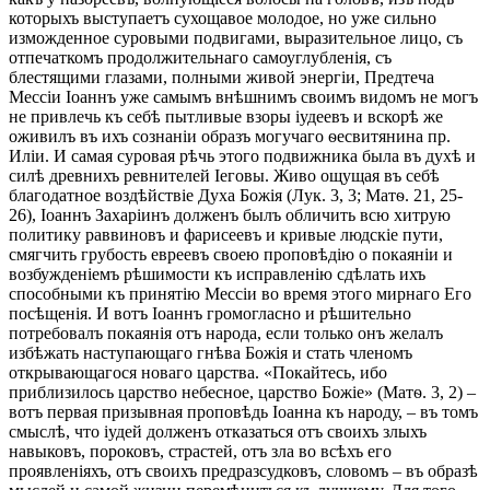
которыхъ выступаетъ сухощавое молодое, но уже сильно
изможденное суровыми подвигами, выразительное лицо, съ
отпечаткомъ продолжительнаго самоуглубленія, съ
блестящими глазами, полными живой энергіи, Предтеча
Мессіи Іоаннъ уже самымъ внѣшнимъ своимъ видомъ не могъ
не привлечь къ себѣ пытливые взоры іудеевъ и вскорѣ же
оживилъ въ ихъ сознаніи образъ могучаго ѳесвитянина пр.
Иліи. И самая суровая рѣчь этого подвижника была въ духѣ и
силѣ древнихъ ревнителей Іеговы. Живо ощущая въ себѣ
благодатное воздѣйствіе Духа Божія (Лук. 3, 3; Матѳ. 21, 25-
26), Іоаннъ Захаріинъ долженъ былъ обличить всю хитрую
политику раввиновъ и фарисеевъ и кривые людскіе пути,
смягчить грубость евреевъ своею проповѣдію о покаяніи и
возбужденіемъ рѣшимости къ исправленію сдѣлать ихъ
способными къ принятію Мессіи во время этого мирнаго Его
посѣщенія. И вотъ Іоаннъ громогласно и рѣшительно
потребовалъ покаянія отъ народа, если только онъ желалъ
избѣжать наступающаго гнѣва Божія и стать членомъ
открывающагося новаго царства. «Покайтесь, ибо
приблизилось царство небесное, царство Божіе» (Матѳ. 3, 2) –
вотъ первая призывная проповѣдь Іоанна къ народу, – въ томъ
смыслѣ, что іудей долженъ отказаться отъ своихъ злыхъ
навыковъ, пороковъ, страстей, отъ зла во всѣхъ его
проявленіяхъ, отъ своихъ предразсудковъ, словомъ – въ образѣ