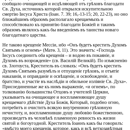
сообщало очищающей и исцѣляющей отъ грѣховъ благодати
Св. Духа, источникъ которой открылся искупительною
смертію Іисуса Христа (Іоан. 7. 39; 16,-13-15; 20, 22-23), но оно
ближайшимъ образомъ располагало крещаемыхъ и
способствовало къ принятію благодати Божіей и такимъ
образомъ являлось какъ бы введеніемъ въ таинства новаго
благодатнаго царства.
Не таково крещеніе Мессіи, ибо «Онъ будетъ крестить Духомъ
Святымъ и огнемъ» (Матѳ. 3, 11). Это значитъ: «Господь
Іисусъ соединитъ оба крещенія – и водою въ покаяніе, и
Духомъ въ возрожденіе» (св. Василій Великій). По изъясненію
св. Злотоуста, Креститель въ словахъ: «Онъ будетъ крестить
Духомъ Святымъ разумѣлъ и отпущеніе грѣховъ, и отъятіе
наказанія, и оправданіе и освѣщеніе, и освобожденіе, и
братство, и участіе въ наслѣдіи и обильное изліяніе Св. Духа».
Присоединенные же къ нимъ выраженіе, «и огнемъ», по
толкованію большинства Отцовъ и учителей Церкви,
указываетъ на очищающее и воспламеняющее душу
крещаемаго дѣйствіе Духа Божія, Который, подобно огню,
потребитъ и очиститъ всякую внутреннюю грѣховную
нечистоту, и, воспламенивши душу любовію божественною,
произведетъ въ человѣкѣ пламенную ревность къ жизни
святой и богоугодной. Креститель Іоаннъ какъ бы говорилъ:
«вмѣсто моего крещенія, которое, какъ и всѣ ветхозавѣтныя