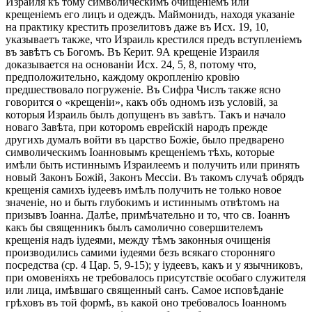
Израиля къ тому символическимъ очищеніемъ или
крещеніемъ его лицъ и одеждъ. Маймонидъ, находя указаніе
на практику крестить прозелитовъ даже въ Исх. 19, 10,
указываетъ также, что Израиль крестился предъ вступленіемъ
въ завѣтъ съ Богомъ. Въ Керит. 9А крещеніе Израиля
доказывается на основаніи Исх. 24, 5, 8, потому что,
предположительно, каждому окропленію кровію
предшествовало погруженіе. Въ Сифра Числъ также ясно
говорится о «крещеніи», какъ объ одномъ изъ условій, за
которыя Израиль былъ допущенъ въ завѣтъ. Такъ и начало
новаго Завѣта, при которомъ еврейскій народъ прежде
другихъ думалъ войти въ царство Божіе, было предварено
символическимъ Іоанновымъ крещеніемъ тѣхъ, которые
имѣли быть истиннымъ Израилеемъ и получить или принять
новый Законъ Божій, Законъ Мессіи. Въ такомъ случаѣ обрядъ
крещенія самихъ іудеевъ имѣлъ получить не только новое
значеніе, но и быть глубокимъ и истиннымъ отвѣтомъ на
призывъ Іоанна. Далѣе, примѣчательно и то, что св. Іоаннъ
какъ бы священникъ былъ самолично совершителемъ
крещенія надъ іудеями, между тѣмъ законныя очищенія
производились самими іудеями безъ всякаго сторонняго
посредства (ср. 4 Цар. 5, 9-15); у іудеевъ, какъ и у язычниковъ,
при омовеніяхъ не требовалось присутствіе особаго служителя
или лица, имѣвшаго священный санъ. Самое исповѣданіе
грѣховъ въ той формѣ, въ какой оно требовалось Іоанномъ