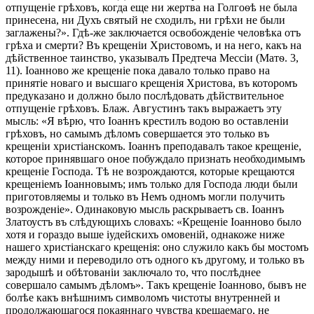
отпущеніе грѣховъ, когда еще ни жертва на Голгоѳѣ не была
принесена, ни Духъ святый не сходилъ, ни грѣхи не были
заглажены?». Гдѣ-же заключается освобожденіе человѣка отъ
грѣха и смерти? Въ крещеніи Христовомъ, и на него, какъ на
дѣйственное таинство, указывалъ Предтеча Мессіи (Матѳ. 3,
11). Іоанново же крещеніе пока давало только право на
принятіе новаго и высшаго крещенія Христова, въ которомъ
предуказано и должно было послѣдовать дѣйствительное
отпущеніе грѣховъ. Блаж. Августинъ такъ выражаетъ эту
мысль: «Я вѣрю, что Іоаннъ крестилъ водою во оставленіи
грѣховъ, но самымъ дѣломъ совершается это только въ
крещеніи христіанскомъ. Іоаннъ преподавалъ такое крещеніе,
которое принявшаго оное побуждало признать необходимымъ
крещеніе Господа. Тѣ не возрождаются, которые крещаются
крещеніемъ Іоанновымъ; имъ только для Господа люди были
приготовляемы и только въ Немъ одномъ могли получить
возрожденіе». Одинаковую мысль раскрываетъ св. Iоаннъ
Златоустъ въ слѣдующихъ словахъ: «Крещеніе Іоанново было
хотя и гораздо выше іудейскихъ омовеній, однакоже ниже
нашего христіанскаго крещенія: оно служило какъ бы мостомъ
между ними и переводило отъ одного къ другому, и только въ
зародышѣ и обѣтованіи заключало то, что послѣднее
совершало самымъ дѣломъ». Такъ крещеніе Іоанново, бывъ не
болѣе какъ внѣшнимъ символомъ чистоты внутренней и
продолжающагося покаяннаго чувства крещаемаго, не