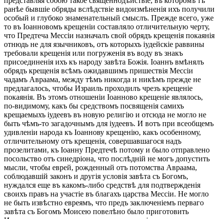
представляя собою такое священнодѣйствіе, въ которомъ тѣ
ранѣе бывшіе обряды вслѣдствіе видоизмѣненія ихъ получили
особый и глубоко знаменательный смыслъ. Прежде всего, уже
то въ Іоанновомъ крещеніи составляло отличительную черту,
что Предтеча Мессіи назначалъ свой обрядъ крещенія покаянія
отнюдь не для язычниковъ, отъ которыхъ іудейскіе раввины
требовали крещенія или погруженія въ воду въ знакъ
присоединенія ихъ къ народу завѣта Божія. Іоаннъ вмѣнялъ
обрядъ крещенія всѣмъ ожидавшимъ пришествія Мессіи
чадамъ Авраама, между тѣмъ никогда и никѣмъ прежде не
предлагалось, чтобы Израиль проходилъ чрезъ крещеніе
покаянія. Въ этомъ отношеніи Іоанново крещеніе являлось,
по-видимому, какъ бы средствомъ посвященія самихъ
крещаемыхъ іудеевъ въ новую религію и отсюда не могло не
быть чѣмъ-то загадочнымъ для іудеевъ. И вотъ при всеобщемъ
удивленіи народа къ Іоаннову крещенію, какъ особенному,
отличительному отъ крещенія, совершавшагося надъ
прозелитами, къ Іоанну Предтечѣ потому и было отправлено
посольство отъ синедріона, что послѣдній не могъ допустить
мысли, чтобы еврей, рожденный отъ потомства Авраама,
соблюдавшій законъ и другія условія завѣта съ Богомъ,
нуждался еще въ какомъ-либо средствѣ для подтвержденія
своихъ правъ на участіе въ благахъ царства Мессіи. Не могло
не быть извѣстно евреямъ, что предъ заключеніемъ перваго
завѣта съ Богомъ Моисею повелѣно было приготовить