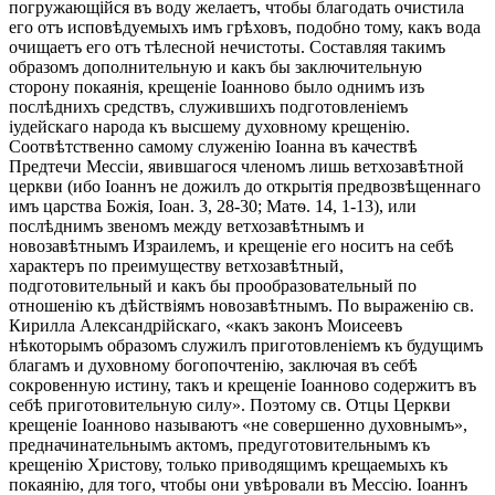
погружающійся въ воду желаетъ, чтобы благодать очистила
его отъ исповѣдуемыхъ имъ грѣховъ, подобно тому, какъ вода
очищаетъ его отъ тѣлесной нечистоты. Составляя такимъ
образомъ дополнительную и какъ бы заключительную
сторону покаянія, крещеніе Іоанново было однимъ изъ
послѣднихъ средствъ, служившихъ подготовленіемъ
іудейскаго народа къ высшему духовному крещенію.
Соотвѣтственно самому служенію Іоанна въ качествѣ
Предтечи Мессіи, явившагося членомъ лишь ветхозавѣтной
церкви (ибо Іоаннъ не дожилъ до открытія предвозвѣщеннаго
имъ царства Божія, Іоан. 3, 28-30; Матѳ. 14, 1-13), или
послѣднимъ звеномъ между ветхозавѣтнымъ и
новозавѣтнымъ Израилемъ, и крещеніе его носитъ на себѣ
характеръ по преимуществу ветхозавѣтный,
подготовительный и какъ бы прообразовательный по
отношенію къ дѣйствіямъ новозавѣтнымъ. По выраженію св.
Кирилла Александрійскаго, «какъ законъ Моисеевъ
нѣкоторымъ образомъ служилъ приготовленіемъ къ будущимъ
благамъ и духовному богопочтенію, заключая въ себѣ
сокровенную истину, такъ и крещеніе Іоанново содержитъ въ
себѣ приготовительную силу». Поэтому св. Отцы Церкви
крещеніе Іоанново называютъ «не совершенно духовнымъ»,
предначинательнымъ актомъ, предуготовительнымъ къ
крещенію Христову, только приводящимъ крещаемыхъ къ
покаянію, для того, чтобы они увѣровали въ Мессію. Іоаннъ