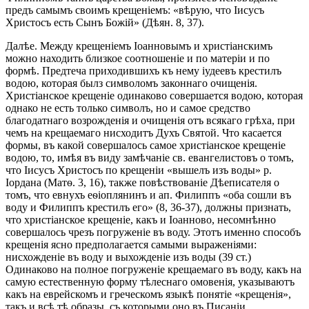
предъ самымъ своимъ крещеніемъ: «вѣрую, что Іисусъ
Христосъ есть Сынъ Божій» (Дѣян. 8, 37).
Далѣе. Между крещеніемъ Іоанновымъ и христіанскимъ
можно находить близкое соотношеніе и по матеріи и по
формѣ. Предтеча приходившихъ къ нему іудеевъ крестилъ
водою, которая былз символомъ законнаго очищенія.
Христіанское крещеніе одинаково совершается водою, которая
однако не есть только символъ, но и самое средство
благодатнаго возрожденія и очищенія отъ всякаго грѣха, при
чемъ на крещаемаго нисходитъ Духъ Святой. Что касается
формы, въ какой совершалось самое христіанское крещеніе
водою, то, имѣя въ виду замѣчаніе св. евангелистовъ о томъ,
что Іисусъ Христосъ по крещеніи «вышелъ изъ воды» р.
Іордана (Матѳ. 3, 16), также повѣствованіе Дѣеписателя о
томъ, что евнухъ еѳіоплянинъ и ап. Филиппъ «оба сошли въ
воду и Филиппъ крестилъ его» (8, 36-37), должны признать,
что христіанское крещеніе, какъ и Іоанново, несомнѣнно
совершалось чрезъ погруженіе въ воду. Этотъ именно способъ
крещенія ясно предполагается самыми выраженіями:
нисхожденіе въ воду и выхожденіе изъ воды (39 ст.)
Одинаково на полное погруженіе крещаемаго въ воду, какъ на
самую естественную форму тѣлеснаго омовенія, указываютъ
какъ на еврейскомъ и греческомъ языкѣ понятіе «крещенія»,
такъ и всѣ тѣ образы, съ которыми оно въ Писаніи