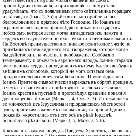
всей Палестинѣ стоустая молва о явленіи высокаго
проповѣдника покаянія, и приходившіе къ нему стали
уразумѣвать, что съ появленіемъ этого свѣтильника горящаго
и свѣтящаго (Іоан. 5, 35) дѣйствительно приблизилось
благословенное и пріятное лѣто Господне. Но Іоаннъ не
ограничивался одною проповѣдію о покаяніи и царствѣ
небесномъ, которая легко могла изгладиться изъ памяти и
сердецъ его слушателей по ихъ грубости и невнимательности.
На Востокѣ преимущественно никакое религіозное ученіе не
примѣнялось безъ видимаго его изображенія, которое могло
бы дѣйствовать на чувства и воображеніе. Сообразно
темпераменту и обычаямъ еврейскаго народа, Іоаннъ старался
чувственныя сердца приходившихъ къ нему іудеевъ возбудить
внѣшнимъ способомъ, который не могъ остаться безъ
продолжительнаго впечатлѣнія на нихъ. Проповѣдь свою
Іоаннъ Предтеча символически выражалъ въ обрядѣ крещенія,
о чемъ св. евангелисты повѣствуютъ въ словахъ: «явился
Іоаннъ крестя въ пустынѣ и проповѣдуя крещеніе покаянія
для прощенія грѣховъ» (Марк. 1, 4; Лук. 3, 3). И стекавшіеся
во множествѣ изъ Іерусалима и пріорданскихъ мѣстностей
іудеи, проникаясь живымъ словомъ вѣщаго проповѣдника
покаянія, «крестились отъ него всѣ въ рѣкѣ Іорданѣ,
исповѣдуя грѣхи свои» (Марк. 1, 5; Матѳ. 3, 5-6).
Какъ же и къ какомъ порядкѣ Предтеча Христовъ, совершалъ