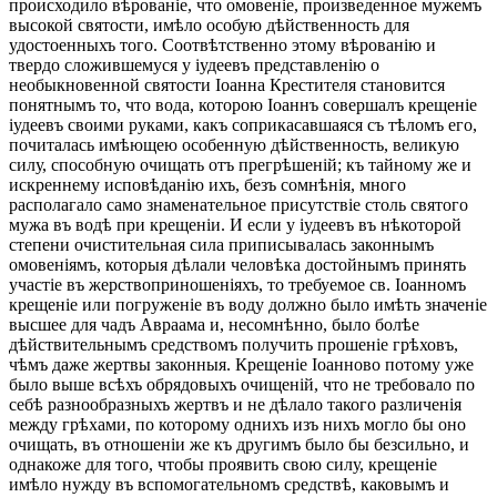
происходило вѣрованіе, что омовеніе, произведенное мужемъ
высокой святости, имѣло особую дѣйственность для
удостоенныхъ того. Соотвѣтственно этому вѣрованію и
твердо сложившемуся у іудеевъ представленію о
необыкновенной святости Іоанна Крестителя становится
понятнымъ то, что вода, которою Іоаннъ совершалъ крещеніе
іудеевъ своими руками, какъ соприкасавшаяся съ тѣломъ его,
почиталась имѣющею особенную дѣйственность, великую
силу, способную очищать отъ прегрѣшеній; къ тайному же и
искреннему исповѣданію ихъ, безъ сомнѣнія, много
располагало само знаменательное присутствіе столь святого
мужа въ водѣ при крещеніи. И если у іудеевъ въ нѣкоторой
степени очистительная сила приписывалась законнымъ
омовеніямъ, которыя дѣлали человѣка достойнымъ принять
участіе въ жерствоприношеніяхъ, то требуемое св. Іоанномъ
крещеніе или погруженіе въ воду должно было имѣть значеніе
высшее для чадъ Авраама и, несомнѣнно, было болѣе
дѣйствительнымъ средствомъ получить прошеніе грѣховъ,
чѣмъ даже жертвы законныя. Крещеніе Іоанново потому уже
было выше всѣхъ обрядовыхъ очищеній, что не требовало по
себѣ разнообразныхъ жертвъ и не дѣлало такого различенія
между грѣхами, по которому однихъ изъ нихъ могло бы оно
очищать, въ отношеніи же къ другимъ было бы безсильно, и
однакоже для того, чтобы проявить свою силу, крещеніе
имѣло нужду въ вспомогательномъ средствѣ, каковымъ и