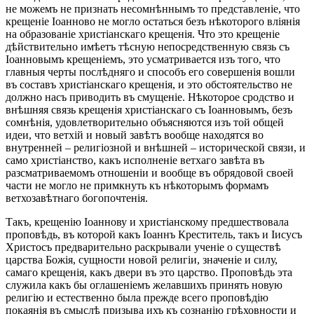
не можемъ не признать несомнѣннымъ то представленіе, что
крещеніе Іоанново не могло остаться безъ нѣкоторого вліянія
на образованіе христіанскаго крещенія. Что это крещеніе
дѣйствительно имѣетъ тѣсную непосредственную связь съ
Іоанновымъ крещеніемъ, это усматривается изъ того, что
главныя черты послѣдняго и способъ его совершенія вошли
въ составъ христіанскаго крещенія, и это обстоятельство не
должно насъ приводить въ смущеніе. Нѣкоторое сродство и
внѣшняя связь крещенія христіанскаго съ Іоанновымъ, безъ
сомнѣнія, удовлетворительно объясняются изъ той общей
идеи, что ветхій и новый завѣтъ вообще находятся во
внутренней – религіозной и внѣшней – исторической связи, и
само христіанство, какъ исполненіе ветхаго завѣта въ
разсматриваемомъ отношеніи и вообще въ обрядовой своей
части не могло не примкнуть къ нѣкоторымъ формамъ
ветхозавѣтнаго богопочтенія.
Такъ, крещенію Іоаннову и христіанскому предшествовала
проповѣдь, въ которой какъ Іоаннъ Креститель, такъ и Іисусъ
Христосъ предварительно раскрывали ученіе о существѣ
царства Божія, сущности новой религіи, значеніе и силу,
самаго крещенія, какъ двери въ это царство. Проповѣдь эта
служила какъ бы оглашеніемъ желавшихъ принять новую
религію и естественно была прежде всего проповѣдію
покаянія въ смыслѣ призыва ихъ къ сознанію грѣховности и